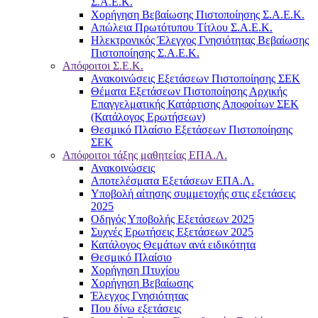
Σ.Α.Ε.Κ.
Χορήγηση Βεβαίωσης Πιστοποίησης Σ.Α.Ε.Κ.
Απώλεια Πρωτότυπου Τίτλου Σ.Α.Ε.Κ.
Ηλεκτρονικός Έλεγχος Γνησιότητας Βεβαίωσης
Πιστοποίησης Σ.Α.Ε.Κ.
Απόφοιτοι Σ.Ε.Κ.
Ανακοινώσεις Εξετάσεων Πιστοποίησης ΣΕΚ
Θέματα Εξετάσεων Πιστοποίησης Αρχικής
Επαγγελματικής Κατάρτισης Αποφοίτων ΣΕΚ
(Κατάλογος Ερωτήσεων)
Θεσμικό Πλαίσιο Εξετάσεων Πιστοποίησης
ΣΕΚ
Απόφοιτοι τάξης μαθητείας ΕΠΑ.Λ.
Ανακοινώσεις
Αποτελέσματα Εξετάσεων ΕΠΑ.Λ.
Υποβολή αίτησης συμμετοχής στις εξετάσεις
2025
Οδηγός Υποβολής Εξετάσεων 2025
Συχνές Ερωτήσεις Εξετάσεων 2025
Κατάλογος Θεμάτων ανά ειδικότητα
Θεσμικό Πλαίσιο
Χορήγηση Πτυχίου
Χορήγηση Βεβαίωσης
Έλεγχος Γνησιότητας
Που δίνω εξετάσεις