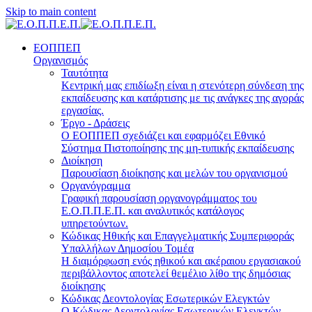
Skip to main content
ΕΟΠΠΕΠ
Οργανισμός
Ταυτότητα
Κεντρική μας επιδίωξη είναι η στενότερη σύνδεση της
εκπαίδευσης και κατάρτισης με τις ανάγκες της αγοράς
εργασίας.
Έργο - Δράσεις
Ο ΕΟΠΠΕΠ σχεδιάζει και εφαρμόζει Eθνικό
Σύστημα Πιστοποίησης της μη-τυπικής εκπαίδευσης
Διοίκηση
Παρουσίαση διοίκησης και μελών του οργανισμού
Οργανόγραμμα
Γραφική παρουσίαση οργανογράμματος του
Ε.Ο.Π.Π.Ε.Π. και αναλυτικός κατάλογος
υπηρετούντων.
Κώδικας Ηθικής και Επαγγελματικής Συμπεριφοράς
Υπαλλήλων Δημοσίου Τομέα
Η διαμόρφωση ενός ηθικού και ακέραιου εργασιακού
περιβάλλοντος αποτελεί θεμέλιο λίθο της δημόσιας
διοίκησης
Κώδικας Δεοντολογίας Εσωτερικών Ελεγκτών
Ο Κώδικας Δεοντολογίας Εσωτερικών Ελεγκτών