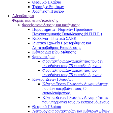
Θεσμικό Πλαίσιο
Τράπεζες Θεμάτων
Χορήγηση Πτυχίου
Αδειοδότηση
Φορείς εκπ. & πιστοποίησης
Φορείς εκπαίδευσης και κατάρτισης
Παραρτήματα - Νομικών Προσώπων
Πανεπιστημιακής Εκπαίδευσης (Ν.Π.Π.Ε.)
Κολλέγια - Ιδιωτικά ΣΑΕΚ
Ιδιωτικά Σχολεία Πρωτοβάθμιας και
Δευτεροβάθμιας Εκπαίδευσης
Κέντρα Δια Βίου Μάθησης
Φροντιστήρια
Φροντιστήρια Δυναμικότητας που δεν
υπερβαίνει τους 75 εκπαιδευόμενους
Φροντιστήρια Δυναμικότητας που
υπερβαίνει τους 75 εκπαιδευόμενους
Κέντρα Ξένων Γλωσσών
Kέντρα Ξένων Γλωσσών Δυναμικότητας
που δεν υπερβαίνει τους 75
εκπαιδευόμενους
Kέντρα Ξένων Γλωσσών Δυναμικότητας
που υπερβαίνει τους 75 εκπαιδευόμενους
Θεσμικό Πλαίσιο
Λειτουργία Φροντιστηρίων και Κέντρων Ξένων