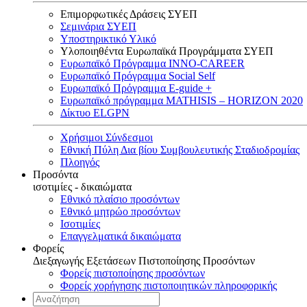
Επιμορφωτικές Δράσεις ΣΥΕΠ
Σεμινάρια ΣΥΕΠ
Υποστηρικτικό Υλικό
Υλοποιηθέντα Ευρωπαϊκά Προγράμματα ΣΥΕΠ
Ευρωπαϊκό Πρόγραμμα INNO-CAREER
Ευρωπαϊκό Πρόγραμμα Social Self
Ευρωπαϊκό Πρόγραμμα E-guide +
Ευρωπαϊκό πρόγραμμα MATHISIS – HORIZON 2020
Δίκτυο ELGPN
Χρήσιμοι Σύνδεσμοι
Εθνική Πύλη Δια βίου Συμβουλευτικής Σταδιοδρομίας
Πλοηγός
Προσόντα
ισοτιμίες - δικαιώματα
Εθνικό πλαίσιο προσόντων
Εθνικό μητρώο προσόντων
Ισοτιμίες
Επαγγελματικά δικαιώματα
Φορείς
Διεξαγωγής Εξετάσεων Πιστοποίησης Προσόντων
Φορείς πιστοποίησης προσόντων
Φορείς χορήγησης πιστοποιητικών πληροφορικής