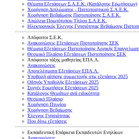
Θέματα Εξετάσεων Σ.Α.Ε.Κ. (Κατάλογος Ερωτήσεων)
Χορήγηση Διπλώματος - Πιστοποιητικού Σ.Α.Ε.Κ.
Χορήγηση Βεβαίωσης Πιστοποίησης Σ.Α.Ε.Κ.
Απώλεια Πρωτότυπου Τίτλου Σ.Α.Ε.Κ.
Ηλεκτρονικός Έλεγχος Γνησιότητας Βεβαίωσης Πιστοπ
Απόφοιτοι Σ.Ε.Κ.
Ανακοινώσεις Εξετάσεων Πιστοποίησης ΣΕΚ
Θέματα Εξετάσεων Πιστοποίησης Αρχικής Επαγγελματ
Θεσμικό Πλαίσιο Εξετάσεων Πιστοποίησης ΣΕΚ
Απόφοιτοι τάξης μαθητείας ΕΠΑ.Λ.
Ανακοινώσεις
Αποτελέσματα Εξετάσεων ΕΠΑ.Λ.
Υποβολή αίτησης συμμετοχής στις εξετάσεις 2025
Οδηγός Υποβολής Εξετάσεων 2025
Συχνές Ερωτήσεις Εξετάσεων 2025
Κατάλογος Θεμάτων ανά ειδικότητα
Θεσμικό Πλαίσιο
Χορήγηση Πτυχίου
Χορήγηση Βεβαίωσης
Έλεγχος Γνησιότητας
Που δίνω εξετάσεις
Εκπαιδευτική Επάρκεια Εκπαιδευτών Ενηλίκων
Ανακοινώσεις