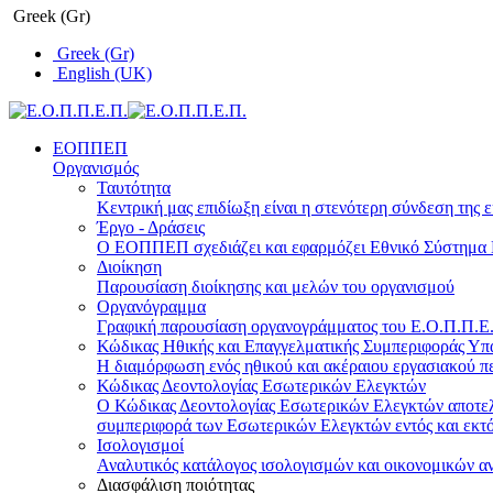
Greek (Gr)
Greek (Gr)
English (UK)
ΕΟΠΠΕΠ
Οργανισμός
Ταυτότητα
Κεντρική μας επιδίωξη είναι η στενότερη σύνδεση της ε
Έργο - Δράσεις
Ο ΕΟΠΠΕΠ σχεδιάζει και εφαρμόζει Eθνικό Σύστημα Π
Διοίκηση
Παρουσίαση διοίκησης και μελών του οργανισμού
Οργανόγραμμα
Γραφική παρουσίαση οργανογράμματος του Ε.Ο.Π.Π.Ε.Π
Κώδικας Ηθικής και Επαγγελματικής Συμπεριφοράς Υ
Η διαμόρφωση ενός ηθικού και ακέραιου εργασιακού πε
Κώδικας Δεοντολογίας Εσωτερικών Ελεγκτών
Ο Κώδικας Δεοντολογίας Εσωτερικών Ελεγκτών αποτελε
συμπεριφορά των Εσωτερικών Ελεγκτών εντός και εκτό
Ισολογισμοί
Αναλυτικός κατάλογος ισολογισμών και οικονομικών α
Διασφάλιση ποιότητας