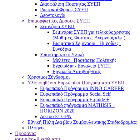
Διασφάλιση Ποιότητας ΣΥΕΠ
Ιδιωτικοί Φορείς ΣΥΕΠ
Δεοντολογία
Επιμορφωτικές Δράσεις ΣΥΕΠ
Σεμινάρια ΣΥΕΠ
Σεμινάρια ΣΥΕΠ για τελικούς χρήστες
(Μαθητές, Φοιτητές, Ανέργους κλπ.)
Βιωματικά Σεμινάρια - Ημερίδες -
Συνέδρια
Υποστηρικτικό Υλικό
Μελέτες - Προτάσεις Πολιτικής
Εγχειρίδια - Εργαλεία ΣΥΕΠ
Εργαλεία Αυτοβοήθειας
Χρήσιμοι Σύνδεσμοι
Υλοποιηθέντα Ευρωπαϊκά Προγράμματα ΣΥΕΠ
Ευρωπαϊκό Πρόγραμμα INNO-CAREER
Ευρωπαϊκό Πρόγραμμα Social Self
Ευρωπαϊκό Πρόγραμμα E-guide +
Ευρωπαϊκό πρόγραμμα MATHISIS –
HORIZON 2020
Δίκτυο ELGPN
Εθνική Πύλη Δια βίου Συμβουλευτικής Σταδιοδρομίας
Πλοηγός
Προσόντα
ισοτιμίες - δικαιώματα