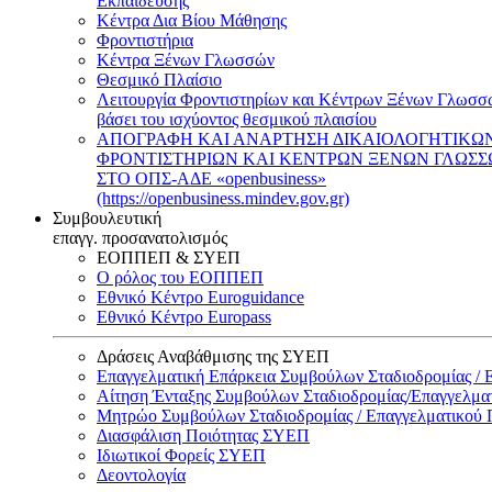
Εκπαίδευσης
Κέντρα Δια Βίου Μάθησης
Φροντιστήρια
Κέντρα Ξένων Γλωσσών
Θεσμικό Πλαίσιο
Λειτουργία Φροντιστηρίων και Κέντρων Ξένων Γλωσσ
βάσει του ισχύοντος θεσμικού πλαισίου
ΑΠΟΓΡΑΦΗ ΚΑΙ ΑΝΑΡΤΗΣΗ ΔΙΚΑΙΟΛΟΓΗΤΙΚΩ
ΦΡΟΝΤΙΣΤΗΡΙΩΝ ΚΑΙ ΚΕΝΤΡΩΝ ΞΕΝΩΝ ΓΛΩΣ
ΣΤΟ ΟΠΣ-ΑΔΕ «openbusiness»
(https://openbusiness.mindev.gov.gr)
Συμβουλευτική
επαγγ. προσανατολισμός
ΕΟΠΠΕΠ & ΣΥΕΠ
Ο ρόλος του ΕΟΠΠΕΠ
Εθνικό Κέντρο Euroguidance
Εθνικό Κέντρο Europass
Δράσεις Αναβάθμισης της ΣΥΕΠ
Επαγγελματική Επάρκεια Συμβούλων Σταδιοδρομίας /
Αίτηση Ένταξης Συμβούλων Σταδιοδρομίας/Επαγγελμ
Μητρώο Συμβούλων Σταδιοδρομίας / Επαγγελματικού
Διασφάλιση Ποιότητας ΣΥΕΠ
Ιδιωτικοί Φορείς ΣΥΕΠ
Δεοντολογία