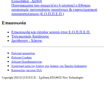
Ευρωπαϊκά - Διεθνή
Προγραμματα που συμμετέχει ή υλοποιεί ο Εθνικος
οργανισμός πιστοποίησης προσόντων & επαγγελματικού
προσανατολισμου (Ε.Ο.Π.Π.Ε.Π.)
Επικοινωνία
Επικοινωνία και είσοδος κοινού στον Ε.Ο.Π.Π.Ε.Π.
Τηλεφωνικός Κατάλογος
Διεύθυνση - Χάρτης
Πολιτική απορρήτου
Πολιτική Cookies
Δήλωση Προσβασιμότητας
Στρατηγική κατά της Απάτης στις δράσεις του Ταμείου Ανάκαμψης
Καταγγελίες για έργα ΤΑΑ
Copyright 2023 Ε.Ο.Π.Π.Ε.Π. - Σχεδίαση ΕΠΑΦΟΣ New Technologies