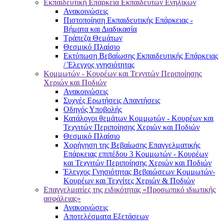
Εκπαιδευτική Επάρκεια Εκπαιδευτών Ενηλίκων
Ανακοινώσεις
Πιστοποίηση Εκπαιδευτικής Επάρκειας -
Βήματα και Διαδικασία
Τράπεζα Θεμάτων
Θεσμικό Πλαίσιο
Εκτύπωση Βεβαίωσης Εκπαιδευτικής Επάρκειας
/ Έλεγχος γνησιότητας
Κομμωτών - Κουρέων και Τεχνιτών Περιποίησης
Χεριών και Ποδιών
Ανακοινώσεις
Συχνές Ερωτήσεις Απαντήσεις
Οδηγός Υποβολής
Κατάλογοι θεμάτων Κομμωτών - Κουρέων και
Τεχνιτών Περιποίησης Χεριών και Ποδιών
Θεσμικό Πλαίσιο
Χορήγηση της Βεβαίωσης Επαγγελματικής
Επάρκειας επιπέδου 3 Κομμωτών - Κουρέων
και Τεχνιτών Περιποίησης Χεριών και Ποδιών
Έλεγχος Γνησιότητας Βεβαιώσεων Κομμωτών-
Κουρέων και Τεχνίτες Χεριών & Ποδιών
Επαγγελματίες της ειδικότητας «Προσωπικό ιδιωτικής
ασφάλειας»
Ανακοινώσεις
Αποτελέσματα Εξετάσεων