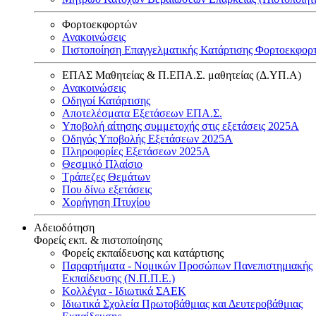
Φορτοεκφορτών
Ανακοινώσεις
Πιστοποίηση Επαγγελματικής Κατάρτισης Φορτοεκφορ
ΕΠΑΣ Μαθητείας & Π.ΕΠΑ.Σ. μαθητείας (Δ.ΥΠ.Α)
Ανακοινώσεις
Oδηγοί Κατάρτισης
Αποτελέσματα Εξετάσεων ΕΠΑ.Σ.
Υποβολή αίτησης συμμετοχής στις εξετάσεις 2025Α
Οδηγός Υποβολής Εξετάσεων 2025A
Πληροφορίες Εξετάσεων 2025Α
Θεσμικό Πλαίσιο
Τράπεζες Θεμάτων
Που δίνω εξετάσεις
Χορήγηση Πτυχίου
Αδειοδότηση
Φορείς εκπ. & πιστοποίησης
Φορείς εκπαίδευσης και κατάρτισης
Παραρτήματα - Νομικών Προσώπων Πανεπιστημιακής
Εκπαίδευσης (Ν.Π.Π.Ε.)
Κολλέγια - Ιδιωτικά ΣΑΕΚ
Ιδιωτικά Σχολεία Πρωτοβάθμιας και Δευτεροβάθμιας