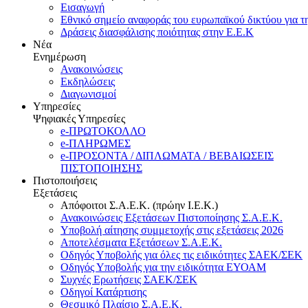
Εισαγωγή
Εθνικό σημείο αναφοράς του ευρωπαϊκού δικτύου για τ
Δράσεις διασφάλισης ποιότητας στην Ε.Ε.Κ
Νέα
Ενημέρωση
Ανακοινώσεις
Εκδηλώσεις
Διαγωνισμοί
Υπηρεσίες
Ψηφιακές Υπηρεσίες
e-ΠΡΩΤΟΚΟΛΛΟ
e-ΠΛΗΡΩΜΕΣ
e-ΠΡΟΣΟΝΤΑ / ΔΙΠΛΩΜΑΤΑ / ΒΕΒΑΙΩΣΕΙΣ
ΠΙΣΤΟΠΟΙΗΣΗΣ
Πιστοποιήσεις
Εξετάσεις
Απόφοιτοι Σ.Α.Ε.Κ. (πρώην Ι.Ε.Κ.)
Ανακοινώσεις Εξετάσεων Πιστοποίησης Σ.Α.Ε.Κ.
Υποβολή αίτησης συμμετοχής στις εξετάσεις 2026
Αποτελέσματα Εξετάσεων Σ.Α.Ε.Κ.
Οδηγός Υποβολής για όλες τις ειδικότητες ΣΑΕΚ/ΣΕΚ
Οδηγός Υποβολής για την ειδικότητα ΕΥΟΑΜ
Συχνές Ερωτήσεις ΣΑΕΚ/ΣΕΚ
Οδηγοί Κατάρτισης
Θεσμικό Πλαίσιο Σ.Α.Ε.Κ.