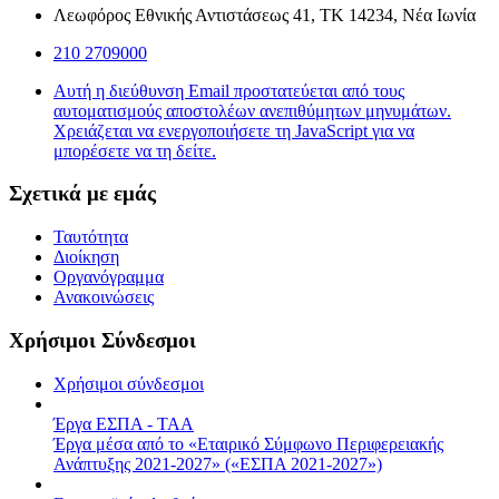
Λεωφόρος Εθνικής Αντιστάσεως 41, ΤΚ 14234, Νέα Ιωνία
210 2709000
Αυτή η διεύθυνση Email προστατεύεται από τους
αυτοματισμούς αποστολέων ανεπιθύμητων μηνυμάτων.
Χρειάζεται να ενεργοποιήσετε τη JavaScript για να
μπορέσετε να τη δείτε.
Σχετικά με εμάς
Ταυτότητα
Διοίκηση
Οργανόγραμμα
Ανακοινώσεις
Χρήσιμοι Σύνδεσμοι
Χρήσιμοι σύνδεσμοι
Έργα ΕΣΠΑ - ΤΑΑ
Έργα μέσα από το «Εταιρικό Σύμφωνο Περιφερειακής
Ανάπτυξης 2021-2027» («ΕΣΠΑ 2021-2027»)