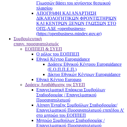
Γλωσσών βάσει του ισχύοντος θεσμικού
πλαισίου
ΑΠΟΓΡΑΦΗ ΚΑΙ ΑΝΑΡΤΗΣΗ
ΔΙΚΑΙΟΛΟΓΗΤΙΚΩΝ ΦΡΟΝΤΙΣΤΗΡΙΩΝ
ΚΑΙ ΚΕΝΤΡΩΝ ΞΕΝΩΝ ΓΛΩΣΣΩΝ ΣΤΟ
ΟΠΣ-ΑΔΕ «openbusiness»
(https://openbusiness.mindev.gov.gr)
Συμβουλευτική
επαγγ. προσανατολισμός
ΕΟΠΠΕΠ & ΣΥΕΠ
Ο ρόλος του ΕΟΠΠΕΠ
Εθνικό Κέντρο Euroguidance
Δράσεις Εθνικού Κέντρου Euroguidance
(Ε.Ο.Π.Π.Ε.Π.)
Δίκτυο Εθνικών Κέντρων Euroguidance
Εθνικό Κέντρο Europass
Δράσεις Αναβάθμισης της ΣΥΕΠ
Επαγγελματική Επάρκεια Συμβούλων
Σταδιοδρομίας / Επαγγελματικού
Προσανατολισμού
Αίτηση Ένταξης Συμβούλων Σταδιοδρομίας/
Επαγγελματικού Προσανατολισμού επιπέδου Α’
στο μητρώο του ΕΟΠΠΕΠ
Μητρώο Συμβούλων Σταδιοδρομίας /
Επαγγελματικού Προσανατολισμού