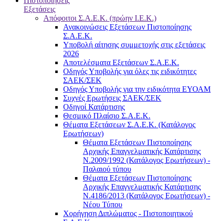
Πιστοποιήσεις
Εξετάσεις
Απόφοιτοι Σ.Α.Ε.Κ. (πρώην Ι.Ε.Κ.)
Ανακοινώσεις Εξετάσεων Πιστοποίησης
Σ.Α.Ε.Κ.
Υποβολή αίτησης συμμετοχής στις εξετάσεις
2026
Αποτελέσματα Εξετάσεων Σ.Α.Ε.Κ.
Οδηγός Υποβολής για όλες τις ειδικότητες
ΣΑΕΚ/ΣΕΚ
Οδηγός Υποβολής για την ειδικότητα ΕΥΟΑΜ
Συχνές Ερωτήσεις ΣΑΕΚ/ΣΕΚ
Οδηγοί Κατάρτισης
Θεσμικό Πλαίσιο Σ.Α.Ε.Κ.
Θέματα Εξετάσεων Σ.Α.Ε.Κ. (Κατάλογος
Ερωτήσεων)
Θέματα Εξετάσεων Πιστοποίησης
Αρχικής Επαγγελματικής Κατάρτισης
Ν.2009/1992 (Κατάλογος Ερωτήσεων) -
Παλαιού τύπου
Θέματα Εξετάσεων Πιστοποίησης
Αρχικής Επαγγελματικής Κατάρτισης
Ν.4186/2013 (Κατάλογος Ερωτήσεων) -
Νέου Τύπου
Χορήγηση Διπλώματος - Πιστοποιητικού