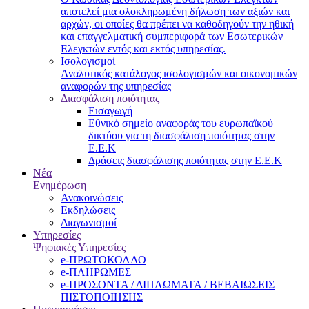
αποτελεί μια ολοκληρωμένη δήλωση των αξιών και
αρχών, οι οποίες θα πρέπει να καθοδηγούν την ηθική
και επαγγελματική συμπεριφορά των Εσωτερικών
Ελεγκτών εντός και εκτός υπηρεσίας.
Ισολογισμοί
Αναλυτικός κατάλογος ισολογισμών και οικονομικών
αναφορών της υπηρεσίας
Διασφάλιση ποιότητας
Εισαγωγή
Εθνικό σημείο αναφοράς του ευρωπαϊκού
δικτύου για τη διασφάλιση ποιότητας στην
Ε.Ε.Κ
Δράσεις διασφάλισης ποιότητας στην Ε.Ε.Κ
Νέα
Ενημέρωση
Ανακοινώσεις
Εκδηλώσεις
Διαγωνισμοί
Υπηρεσίες
Ψηφιακές Υπηρεσίες
e-ΠΡΩΤΟΚΟΛΛΟ
e-ΠΛΗΡΩΜΕΣ
e-ΠΡΟΣΟΝΤΑ / ΔΙΠΛΩΜΑΤΑ / ΒΕΒΑΙΩΣΕΙΣ
ΠΙΣΤΟΠΟΙΗΣΗΣ