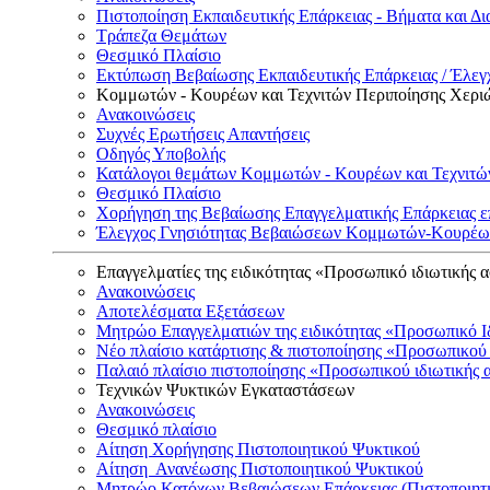
Πιστοποίηση Εκπαιδευτικής Επάρκειας - Βήματα και Δι
Τράπεζα Θεμάτων
Θεσμικό Πλαίσιο
Εκτύπωση Βεβαίωσης Εκπαιδευτικής Επάρκειας / Έλεγχ
Κομμωτών - Κουρέων και Τεχνιτών Περιποίησης Χερι
Ανακοινώσεις
Συχνές Ερωτήσεις Απαντήσεις
Οδηγός Υποβολής
Κατάλογοι θεμάτων Κομμωτών - Κουρέων και Τεχνιτώ
Θεσμικό Πλαίσιο
Χορήγηση της Βεβαίωσης Επαγγελματικής Επάρκειας ε
Έλεγχος Γνησιότητας Βεβαιώσεων Κομμωτών-Κουρέων
Επαγγελματίες της ειδικότητας «Προσωπικό ιδιωτικής 
Ανακοινώσεις
Αποτελέσματα Εξετάσεων
Μητρώο Επαγγελματιών της ειδικότητας «Προσωπικό Ι
Νέο πλαίσιο κατάρτισης & πιστοποίησης «Προσωπικού 
Παλαιό πλαίσιο πιστοποίησης «Προσωπικού ιδιωτικής 
Τεχνικών Ψυκτικών Εγκαταστάσεων
Ανακοινώσεις
Θεσμικό πλαίσιο
Αίτηση Χορήγησης Πιστοποιητικού Ψυκτικού
Αίτηση Ανανέωσης Πιστοποιητικού Ψυκτικού
Μητρώο Κατόχων Βεβαιώσεων Επάρκειας (Πιστοποιητ