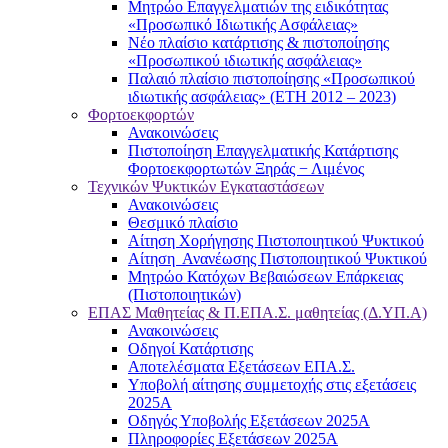
Μητρώο Επαγγελματιών της ειδικότητας
«Προσωπικό Ιδιωτικής Ασφάλειας»
Νέο πλαίσιο κατάρτισης & πιστοποίησης
«Προσωπικού ιδιωτικής ασφάλειας»
Παλαιό πλαίσιο πιστοποίησης «Προσωπικού
ιδιωτικής ασφάλειας» (ΕΤΗ 2012 – 2023)
Φορτοεκφορτών
Ανακοινώσεις
Πιστοποίηση Επαγγελματικής Κατάρτισης
Φορτοεκφορτωτών Ξηράς − Λιμένος
Τεχνικών Ψυκτικών Εγκαταστάσεων
Ανακοινώσεις
Θεσμικό πλαίσιο
Αίτηση Χορήγησης Πιστοποιητικού Ψυκτικού
Αίτηση Ανανέωσης Πιστοποιητικού Ψυκτικού
Μητρώο Κατόχων Βεβαιώσεων Επάρκειας
(Πιστοποιητικών)
ΕΠΑΣ Μαθητείας & Π.ΕΠΑ.Σ. μαθητείας (Δ.ΥΠ.Α)
Ανακοινώσεις
Oδηγοί Κατάρτισης
Αποτελέσματα Εξετάσεων ΕΠΑ.Σ.
Υποβολή αίτησης συμμετοχής στις εξετάσεις
2025Α
Οδηγός Υποβολής Εξετάσεων 2025A
Πληροφορίες Εξετάσεων 2025Α