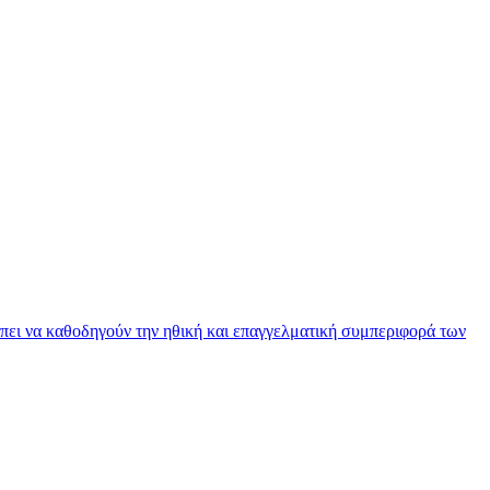
πει να καθοδηγούν την ηθική και επαγγελματική συμπεριφορά των