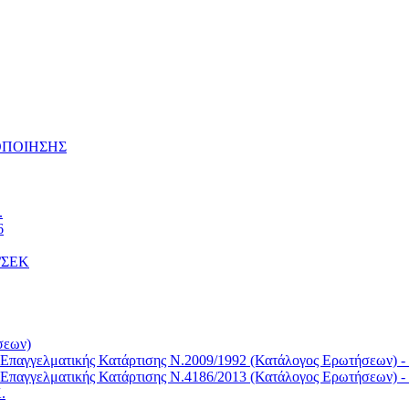
ΤΟΠΟΙΗΣΗΣ
.
6
Κ/ΣΕΚ
σεων)
Επαγγελματικής Κατάρτισης Ν.2009/1992 (Κατάλογος Ερωτήσεων) -
Επαγγελματικής Κατάρτισης Ν.4186/2013 (Κατάλογος Ερωτήσεων) -
.