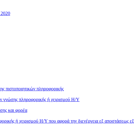
 2020
ης πιστοποιητικών πληροφορικής
ών γνώσης πληροφορικής ή χειρισμού Η/Υ
σης και φορέα
ορικής ή χειρισμού Η/Υ που αφορά την διενέργεια εξ αποστάσεως ε