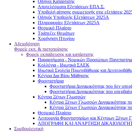
Oδηγοί Κατάρτισης
Αποτελέσματα Εξετάσεων ΕΠΑ.Σ.
Υποβολή αίτησης συμμετοχής στις εξετάσεις 20
Οδηγός Υποβολής Εξετάσεων 2025A
Πληροφορίες Εξετάσεων 2025Α
Θεσμικό Πλαίσιο
Τράπεζες Θεμάτων
Χορήγηση Πτυχίου
Αδειοδότηση
Φορείς εκπ. & πιστοποίησης
Φορείς εκπαίδευσης και κατάρτισης
Παραρτήματα - Νομικών Προσώπων Πανεπιστημι
Κολλέγια - Ιδιωτικά ΣΑΕΚ
Ιδιωτικά Σχολεία Πρωτοβάθμιας και Δευτεροβάθ
Κέντρα Δια Βίου Μάθησης
Φροντιστήρια
Φροντιστήρια Δυναμικότητας που δεν υπερβ
Φροντιστήρια Δυναμικότητας που υπερβαίνε
Κέντρα Ξένων Γλωσσών
Kέντρα Ξένων Γλωσσών Δυναμικότητας που
Kέντρα Ξένων Γλωσσών Δυναμικότητας που
Θεσμικό Πλαίσιο
Λειτουργία Φροντιστηρίων και Κέντρων Ξένων Γ
ΑΠΟΓΡΑΦΗ ΚΑΙ ΑΝΑΡΤΗΣΗ ΔΙΚΑΙΟΛΟΓΗΤΙΚΩΝ
Συμβουλευτική