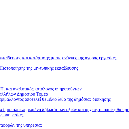
κπαίδευσης και κατάρτισης με τις ανάγκες της αγοράς εργασίας.
ιστοποίησης της μη-τυπικής εκπαίδευσης
. και αναλυτικός κατάλογος υπηρετούντων.
παλλήλων Δημοσίου Τομέα
ριβάλλοντος αποτελεί θεμέλιο λίθο της δημόσιας διοίκησης
ί μια ολοκληρωμένη δήλωση των αξιών και αρχών, οι οποίες θα πρέπ
ς υπηρεσίας.
ναφορών της υπηρεσίας