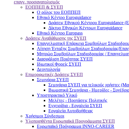
επαγγ. προσανατολισμός
ΕΟΠΠΕΠ & ΣΥΕΠ
Ο ρόλος του ΕΟΠΠΕΠ
Εθνικό Κέντρο Euroguidance
Δράσεις Εθνικού Κέντρου Euroguidance (
Δίκτυο Εθνικών Κέντρων Euroguidance
Εθνικό Κέντρο Europass
Δράσεις Αναβάθμισης της ΣΥΕΠ
Επαγγελματική Επάρκεια Συμβούλων Σταδιοδρομ
Αίτηση Ένταξης Συμβούλων Σταδιοδρομίας/Επα
Μητρώο Συμβούλων Σταδιοδρομίας / Επαγγελμα
Διασφάλιση Ποιότητας ΣΥΕΠ
Ιδιωτικοί Φορείς ΣΥΕΠ
Δεοντολογία
Επιμορφωτικές Δράσεις ΣΥΕΠ
Σεμινάρια ΣΥΕΠ
Σεμινάρια ΣΥΕΠ για τελικούς χρήστες (Μαθ
Βιωματικά Σεμινάρια - Ημερίδες - Συνέδρι
Υποστηρικτικό Υλικό
Μελέτες - Προτάσεις Πολιτικής
Εγχειρίδια - Εργαλεία ΣΥΕΠ
Εργαλεία Αυτοβοήθειας
Χρήσιμοι Σύνδεσμοι
Υλοποιηθέντα Ευρωπαϊκά Προγράμματα ΣΥΕΠ
Ευρωπαϊκό Πρόγραμμα INNO-CAREER