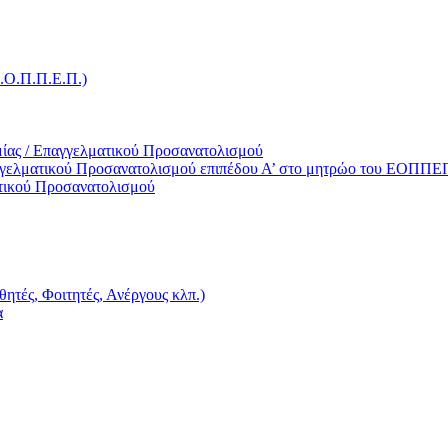
Ε.Ο.Π.Π.Ε.Π.)
ίας / Επαγγελματικού Προσανατολισμού
γγελματικού Προσανατολισμού επιπέδου Α’ στο μητρώο του ΕΟΠΠΕ
τικού Προσανατολισμού
ητές, Φοιτητές, Ανέργους κλπ.)
α