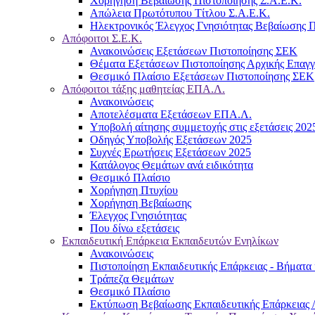
Χορήγηση Βεβαίωσης Πιστοποίησης Σ.Α.Ε.Κ.
Απώλεια Πρωτότυπου Τίτλου Σ.Α.Ε.Κ.
Ηλεκτρονικός Έλεγχος Γνησιότητας Βεβαίωσης Π
Απόφοιτοι Σ.Ε.Κ.
Ανακοινώσεις Εξετάσεων Πιστοποίησης ΣΕΚ
Θέματα Εξετάσεων Πιστοποίησης Αρχικής Επαγ
Θεσμικό Πλαίσιο Εξετάσεων Πιστοποίησης ΣΕΚ
Απόφοιτοι τάξης μαθητείας ΕΠΑ.Λ.
Ανακοινώσεις
Αποτελέσματα Εξετάσεων ΕΠΑ.Λ.
Υποβολή αίτησης συμμετοχής στις εξετάσεις 202
Οδηγός Υποβολής Εξετάσεων 2025
Συχνές Ερωτήσεις Εξετάσεων 2025
Κατάλογος Θεμάτων ανά ειδικότητα
Θεσμικό Πλαίσιο
Χορήγηση Πτυχίου
Χορήγηση Βεβαίωσης
Έλεγχος Γνησιότητας
Που δίνω εξετάσεις
Εκπαιδευτική Επάρκεια Εκπαιδευτών Ενηλίκων
Ανακοινώσεις
Πιστοποίηση Εκπαιδευτικής Επάρκειας - Βήματα 
Τράπεζα Θεμάτων
Θεσμικό Πλαίσιο
Εκτύπωση Βεβαίωσης Εκπαιδευτικής Επάρκειας /