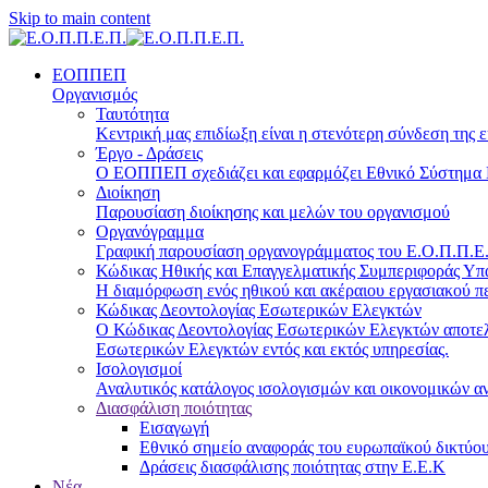
Skip to main content
ΕΟΠΠΕΠ
Οργανισμός
Ταυτότητα
Κεντρική μας επιδίωξη είναι η στενότερη σύνδεση της ε
Έργο - Δράσεις
Ο ΕΟΠΠΕΠ σχεδιάζει και εφαρμόζει Eθνικό Σύστημα Π
Διοίκηση
Παρουσίαση διοίκησης και μελών του οργανισμού
Οργανόγραμμα
Γραφική παρουσίαση οργανογράμματος του Ε.Ο.Π.Π.Ε.Π
Κώδικας Ηθικής και Επαγγελματικής Συμπεριφοράς Υ
Η διαμόρφωση ενός ηθικού και ακέραιου εργασιακού πε
Κώδικας Δεοντολογίας Εσωτερικών Ελεγκτών
Ο Κώδικας Δεοντολογίας Εσωτερικών Ελεγκτών αποτελε
Εσωτερικών Ελεγκτών εντός και εκτός υπηρεσίας.
Ισολογισμοί
Αναλυτικός κατάλογος ισολογισμών και οικονομικών α
Διασφάλιση ποιότητας
Εισαγωγή
Εθνικό σημείο αναφοράς του ευρωπαϊκού δικτύου
Δράσεις διασφάλισης ποιότητας στην Ε.Ε.Κ
Νέα