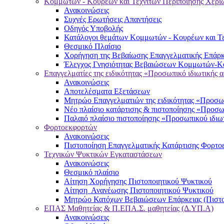
Κομμωτών - Κουρέων και Τεχνιτών Περιποίησης Χερι
Ανακοινώσεις
Συχνές Ερωτήσεις Απαντήσεις
Οδηγός Υποβολής
Κατάλογοι θεμάτων Κομμωτών - Κουρέων και Τε
Θεσμικό Πλαίσιο
Χορήγηση της Βεβαίωσης Επαγγελματικής Επάρκ
Έλεγχος Γνησιότητας Βεβαιώσεων Κομμωτών-Κο
Επαγγελματίες της ειδικότητας «Προσωπικό ιδιωτικής 
Ανακοινώσεις
Αποτελέσματα Εξετάσεων
Μητρώο Επαγγελματιών της ειδικότητας «Προσωπ
Νέο πλαίσιο κατάρτισης & πιστοποίησης «Προσω
Παλαιό πλαίσιο πιστοποίησης «Προσωπικού ιδιω
Φορτοεκφορτών
Ανακοινώσεις
Πιστοποίηση Επαγγελματικής Κατάρτισης Φορτο
Τεχνικών Ψυκτικών Εγκαταστάσεων
Ανακοινώσεις
Θεσμικό πλαίσιο
Αίτηση Χορήγησης Πιστοποιητικού Ψυκτικού
Αίτηση Ανανέωσης Πιστοποιητικού Ψυκτικού
Μητρώο Κατόχων Βεβαιώσεων Επάρκειας (Πιστο
ΕΠΑΣ Μαθητείας & Π.ΕΠΑ.Σ. μαθητείας (Δ.ΥΠ.Α)
Ανακοινώσεις