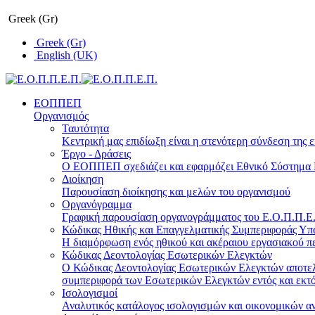
Greek (Gr)
Greek (Gr)
English (UK)
ΕΟΠΠΕΠ
Οργανισμός
Ταυτότητα
Κεντρική μας επιδίωξη είναι η στενότερη σύνδεση της ε
Έργο - Δράσεις
Ο ΕΟΠΠΕΠ σχεδιάζει και εφαρμόζει Eθνικό Σύστημα Π
Διοίκηση
Παρουσίαση διοίκησης και μελών του οργανισμού
Οργανόγραμμα
Γραφική παρουσίαση οργανογράμματος του Ε.Ο.Π.Π.Ε.Π
Κώδικας Ηθικής και Επαγγελματικής Συμπεριφοράς Υ
Η διαμόρφωση ενός ηθικού και ακέραιου εργασιακού πε
Κώδικας Δεοντολογίας Εσωτερικών Ελεγκτών
Ο Κώδικας Δεοντολογίας Εσωτερικών Ελεγκτών αποτελε
συμπεριφορά των Εσωτερικών Ελεγκτών εντός και εκτό
Ισολογισμοί
Αναλυτικός κατάλογος ισολογισμών και οικονομικών α