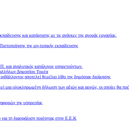
κπαίδευσης και κατάρτισης με τις ανάγκες της αγοράς εργασίας.
ιστοποίησης της μη-τυπικής εκπαίδευσης
. και αναλυτικός κατάλογος υπηρετούντων.
παλλήλων Δημοσίου Τομέα
ριβάλλοντος αποτελεί θεμέλιο λίθο της δημόσιας διοίκησης
ί μια ολοκληρωμένη δήλωση των αξιών και αρχών, οι οποίες θα πρέ
ναφορών της υπηρεσίας
 για τη διασφάλιση ποιότητας στην Ε.Ε.Κ