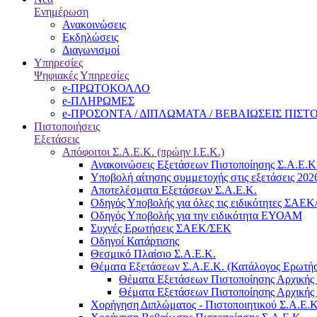
Ενημέρωση
Ανακοινώσεις
Εκδηλώσεις
Διαγωνισμοί
Υπηρεσίες
Ψηφιακές Υπηρεσίες
e-ΠΡΩΤΟΚΟΛΛΟ
e-ΠΛΗΡΩΜΕΣ
e-ΠΡΟΣΟΝΤΑ / ΔΙΠΛΩΜΑΤΑ / ΒΕΒΑΙΩΣΕΙΣ ΠΙΣ
Πιστοποιήσεις
Εξετάσεις
Απόφοιτοι Σ.Α.Ε.Κ. (πρώην Ι.Ε.Κ.)
Ανακοινώσεις Εξετάσεων Πιστοποίησης Σ.Α.Ε.Κ
Υποβολή αίτησης συμμετοχής στις εξετάσεις 202
Αποτελέσματα Εξετάσεων Σ.Α.Ε.Κ.
Οδηγός Υποβολής για όλες τις ειδικότητες ΣΑΕ
Οδηγός Υποβολής για την ειδικότητα ΕΥΟΑΜ
Συχνές Ερωτήσεις ΣΑΕΚ/ΣΕΚ
Οδηγοί Κατάρτισης
Θεσμικό Πλαίσιο Σ.Α.Ε.Κ.
Θέματα Εξετάσεων Σ.Α.Ε.Κ. (Κατάλογος Ερωτή
Θέματα Εξετάσεων Πιστοποίησης Αρχικής 
Θέματα Εξετάσεων Πιστοποίησης Αρχικής 
Χορήγηση Διπλώματος - Πιστοποιητικού Σ.Α.Ε.Κ