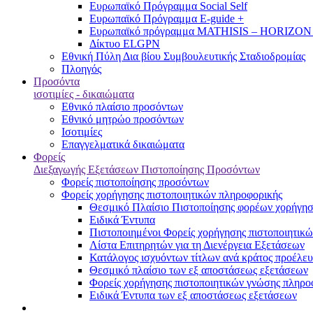
Ευρωπαϊκό Πρόγραμμα Social Self
Ευρωπαϊκό Πρόγραμμα E-guide +
Ευρωπαϊκό πρόγραμμα MATHISIS – HORIZON
Δίκτυο ELGPN
Εθνική Πύλη Δια βίου Συμβουλευτικής Σταδιοδρομίας
Πλοηγός
Προσόντα
ισοτιμίες - δικαιώματα
Εθνικό πλαίσιο προσόντων
Εθνικό μητρώο προσόντων
Ισοτιμίες
Επαγγελματικά δικαιώματα
Φορείς
Διεξαγωγής Εξετάσεων Πιστοποίησης Προσόντων
Φορείς πιστοποίησης προσόντων
Φορείς χορήγησης πιστοποιητικών πληροφορικής
Θεσμικό Πλαίσιο Πιστοποίησης φορέων χορήγησ
Ειδικά Έντυπα
Πιστοποιημένοι Φορείς χορήγησης πιστοποιητικ
Λίστα Επιτηρητών για τη Διενέργεια Εξετάσεων
Κατάλογος ισχυόντων τίτλων ανά κράτος προέλευ
Θεσμικό πλαίσιο των εξ αποστάσεως εξετάσεων
Φορείς χορήγησης πιστοποιητικών γνώσης πληροφ
Ειδικά Έντυπα των εξ αποστάσεως εξετάσεων