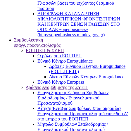
Γλωσσών βάσει του ισχύοντος θεσμικού
πλαισίου
ΑΠΟΓΡΑΦΗ ΚΑΙ ΑΝΑΡΤΗΣΗ
ΔΙΚΑΙΟΛΟΓΗΤΙΚΩΝ ΦΡΟΝΤΙΣΤΗΡΙΩΝ
ΚΑΙ ΚΕΝΤΡΩΝ ΞΕΝΩΝ ΓΛΩΣΣΩΝ ΣΤΟ
ΟΠΣ-ΑΔΕ «openbusiness»
(https://openbusiness.mindev.gov.gr)
Συμβουλευτική
επαγγ. προσανατολισμός
ΕΟΠΠΕΠ & ΣΥΕΠ
Ο ρόλος του ΕΟΠΠΕΠ
Εθνικό Κέντρο Euroguidance
Δράσεις Εθνικού Κέντρου Euroguidance
(Ε.Ο.Π.Π.Ε.Π.)
Δίκτυο Εθνικών Κέντρων Euroguidance
Εθνικό Κέντρο Europass
Δράσεις Αναβάθμισης της ΣΥΕΠ
Επαγγελματική Επάρκεια Συμβούλων
Σταδιοδρομίας / Επαγγελματικού
Προσανατολισμού
Αίτηση Ένταξης Συμβούλων Σταδιοδρομίας/
Επαγγελματικού Προσανατολισμού επιπέδου Α’
στο μητρώο του ΕΟΠΠΕΠ
Μητρώο Συμβούλων Σταδιοδρομίας /
Επαγγελματικού Προσανατολισμού