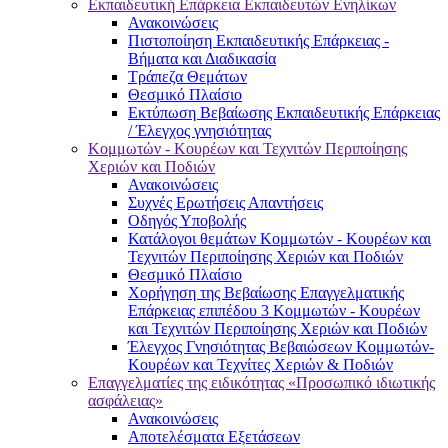
Εκπαιδευτική Επάρκεια Εκπαιδευτών Ενηλίκων
Ανακοινώσεις
Πιστοποίηση Εκπαιδευτικής Επάρκειας -
Βήματα και Διαδικασία
Τράπεζα Θεμάτων
Θεσμικό Πλαίσιο
Εκτύπωση Βεβαίωσης Εκπαιδευτικής Επάρκειας
/ Έλεγχος γνησιότητας
Κομμωτών - Κουρέων και Τεχνιτών Περιποίησης
Χεριών και Ποδιών
Ανακοινώσεις
Συχνές Ερωτήσεις Απαντήσεις
Οδηγός Υποβολής
Κατάλογοι θεμάτων Κομμωτών - Κουρέων και
Τεχνιτών Περιποίησης Χεριών και Ποδιών
Θεσμικό Πλαίσιο
Χορήγηση της Βεβαίωσης Επαγγελματικής
Επάρκειας επιπέδου 3 Κομμωτών - Κουρέων
και Τεχνιτών Περιποίησης Χεριών και Ποδιών
Έλεγχος Γνησιότητας Βεβαιώσεων Κομμωτών-
Κουρέων και Τεχνίτες Χεριών & Ποδιών
Επαγγελματίες της ειδικότητας «Προσωπικό ιδιωτικής
ασφάλειας»
Ανακοινώσεις
Αποτελέσματα Εξετάσεων