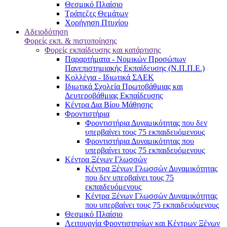
Θεσμικό Πλαίσιο
Τράπεζες Θεμάτων
Χορήγηση Πτυχίου
Αδειοδότηση
Φορείς εκπ. & πιστοποίησης
Φορείς εκπαίδευσης και κατάρτισης
Παραρτήματα - Νομικών Προσώπων
Πανεπιστημιακής Εκπαίδευσης (Ν.Π.Π.Ε.)
Κολλέγια - Ιδιωτικά ΣΑΕΚ
Ιδιωτικά Σχολεία Πρωτοβάθμιας και
Δευτεροβάθμιας Εκπαίδευσης
Κέντρα Δια Βίου Μάθησης
Φροντιστήρια
Φροντιστήρια Δυναμικότητας που δεν
υπερβαίνει τους 75 εκπαιδευόμενους
Φροντιστήρια Δυναμικότητας που
υπερβαίνει τους 75 εκπαιδευόμενους
Κέντρα Ξένων Γλωσσών
Kέντρα Ξένων Γλωσσών Δυναμικότητας
που δεν υπερβαίνει τους 75
εκπαιδευόμενους
Kέντρα Ξένων Γλωσσών Δυναμικότητας
που υπερβαίνει τους 75 εκπαιδευόμενους
Θεσμικό Πλαίσιο
Λειτουργία Φροντιστηρίων και Κέντρων Ξένων