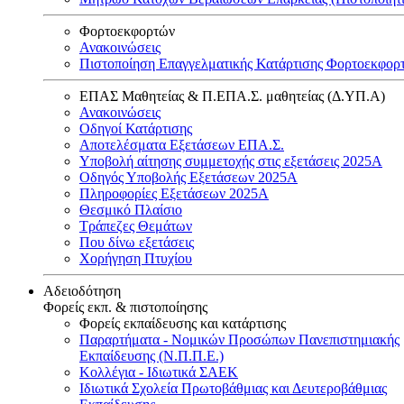
Φορτοεκφορτών
Ανακοινώσεις
Πιστοποίηση Επαγγελματικής Κατάρτισης Φορτοεκφορ
ΕΠΑΣ Μαθητείας & Π.ΕΠΑ.Σ. μαθητείας (Δ.ΥΠ.Α)
Ανακοινώσεις
Oδηγοί Κατάρτισης
Αποτελέσματα Εξετάσεων ΕΠΑ.Σ.
Υποβολή αίτησης συμμετοχής στις εξετάσεις 2025Α
Οδηγός Υποβολής Εξετάσεων 2025A
Πληροφορίες Εξετάσεων 2025Α
Θεσμικό Πλαίσιο
Τράπεζες Θεμάτων
Που δίνω εξετάσεις
Χορήγηση Πτυχίου
Αδειοδότηση
Φορείς εκπ. & πιστοποίησης
Φορείς εκπαίδευσης και κατάρτισης
Παραρτήματα - Νομικών Προσώπων Πανεπιστημιακής
Εκπαίδευσης (Ν.Π.Π.Ε.)
Κολλέγια - Ιδιωτικά ΣΑΕΚ
Ιδιωτικά Σχολεία Πρωτοβάθμιας και Δευτεροβάθμιας