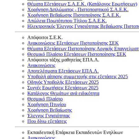
Θέματα Εξετάσεων Σ.Α.Ε.Κ. (Κατάλογος Ερωτήσεων)
Χορήγηση Διπλώματος - Πιστοποιητικού Σ.Α.Ε.Κ.
Χορήγηση Βεβαίωσης Πιστοποίησης Σ.Α.Ε.Κ.
Απώλεια Πρωτότυπου Τίτλου Σ.Α.Ε.Κ.
Ηλεκτρονικός Έλεγχος Γνησιότητας Βεβαίωσης Πιστοπ
Απόφοιτοι Σ.Ε.Κ.
Ανακοινώσεις Εξετάσεων Πιστοποίησης ΣΕΚ
Θέματα Εξετάσεων Πιστοποίησης Αρχικής Επαγγελματ
Θεσμικό Πλαίσιο Εξετάσεων Πιστοποίησης ΣΕΚ
Απόφοιτοι τάξης μαθητείας ΕΠΑ.Λ.
Ανακοινώσεις
Αποτελέσματα Εξετάσεων ΕΠΑ.Λ.
Υποβολή αίτησης συμμετοχής στις εξετάσεις 2025
Οδηγός Υποβολής Εξετάσεων 2025
Συχνές Ερωτήσεις Εξετάσεων 2025
Κατάλογος Θεμάτων ανά ειδικότητα
Θεσμικό Πλαίσιο
Χορήγηση Πτυχίου
Χορήγηση Βεβαίωσης
Έλεγχος Γνησιότητας
Που δίνω εξετάσεις
Εκπαιδευτική Επάρκεια Εκπαιδευτών Ενηλίκων
Ανακοινώσεις