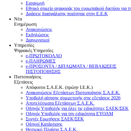
Εισαγωγή
Εθνικό σημείο αναφοράς του ευρωπαϊκού δικτύου για τ
Δράσεις διασφάλισης ποιότητας στην Ε.Ε.Κ
Νέα
Ενημέρωση
Ανακοινώσεις
Εκδηλώσεις
Διαγωνισμοί
Υπηρεσίες
Ψηφιακές Υπηρεσίες
e-ΠΡΩΤΟΚΟΛΛΟ
e-ΠΛΗΡΩΜΕΣ
e-ΠΡΟΣΟΝΤΑ / ΔΙΠΛΩΜΑΤΑ / ΒΕΒΑΙΩΣΕΙΣ
ΠΙΣΤΟΠΟΙΗΣΗΣ
Πιστοποιήσεις
Εξετάσεις
Απόφοιτοι Σ.Α.Ε.Κ. (πρώην Ι.Ε.Κ.)
Ανακοινώσεις Εξετάσεων Πιστοποίησης Σ.Α.Ε.Κ.
Υποβολή αίτησης συμμετοχής στις εξετάσεις 2026
Αποτελέσματα Εξετάσεων Σ.Α.Ε.Κ.
Οδηγός Υποβολής για όλες τις ειδικότητες ΣΑΕΚ/ΣΕΚ
Οδηγός Υποβολής για την ειδικότητα ΕΥΟΑΜ
Συχνές Ερωτήσεις ΣΑΕΚ/ΣΕΚ
Οδηγοί Κατάρτισης
Θεσμικό Πλαίσιο Σ.Α.Ε.Κ.