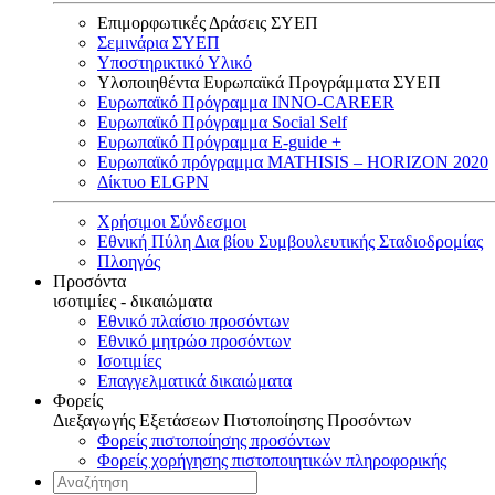
Επιμορφωτικές Δράσεις ΣΥΕΠ
Σεμινάρια ΣΥΕΠ
Υποστηρικτικό Υλικό
Υλοποιηθέντα Ευρωπαϊκά Προγράμματα ΣΥΕΠ
Ευρωπαϊκό Πρόγραμμα INNO-CAREER
Ευρωπαϊκό Πρόγραμμα Social Self
Ευρωπαϊκό Πρόγραμμα E-guide +
Ευρωπαϊκό πρόγραμμα MATHISIS – HORIZON 2020
Δίκτυο ELGPN
Χρήσιμοι Σύνδεσμοι
Εθνική Πύλη Δια βίου Συμβουλευτικής Σταδιοδρομίας
Πλοηγός
Προσόντα
ισοτιμίες - δικαιώματα
Εθνικό πλαίσιο προσόντων
Εθνικό μητρώο προσόντων
Ισοτιμίες
Επαγγελματικά δικαιώματα
Φορείς
Διεξαγωγής Εξετάσεων Πιστοποίησης Προσόντων
Φορείς πιστοποίησης προσόντων
Φορείς χορήγησης πιστοποιητικών πληροφορικής