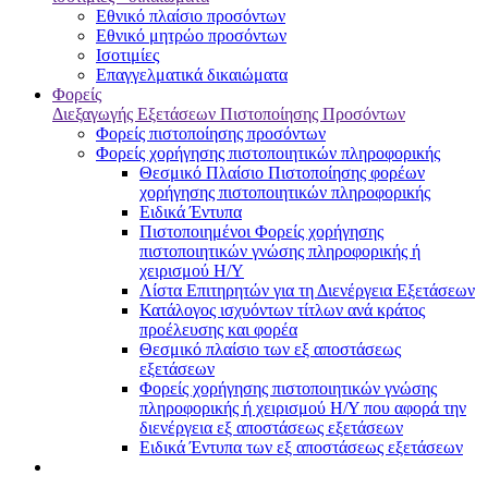
Εθνικό πλαίσιο προσόντων
Εθνικό μητρώο προσόντων
Ισοτιμίες
Επαγγελματικά δικαιώματα
Φορείς
Διεξαγωγής Εξετάσεων Πιστοποίησης Προσόντων
Φορείς πιστοποίησης προσόντων
Φορείς χορήγησης πιστοποιητικών πληροφορικής
Θεσμικό Πλαίσιο Πιστοποίησης φορέων
χορήγησης πιστοποιητικών πληροφορικής
Ειδικά Έντυπα
Πιστοποιημένοι Φορείς χορήγησης
πιστοποιητικών γνώσης πληροφορικής ή
χειρισμού Η/Υ
Λίστα Επιτηρητών για τη Διενέργεια Εξετάσεων
Κατάλογος ισχυόντων τίτλων ανά κράτος
προέλευσης και φορέα
Θεσμικό πλαίσιο των εξ αποστάσεως
εξετάσεων
Φορείς χορήγησης πιστοποιητικών γνώσης
πληροφορικής ή χειρισμού Η/Υ που αφορά την
διενέργεια εξ αποστάσεως εξετάσεων
Ειδικά Έντυπα των εξ αποστάσεως εξετάσεων