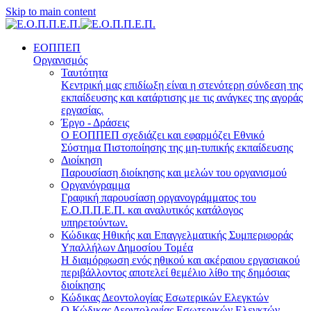
Skip to main content
ΕΟΠΠΕΠ
Οργανισμός
Ταυτότητα
Κεντρική μας επιδίωξη είναι η στενότερη σύνδεση της
εκπαίδευσης και κατάρτισης με τις ανάγκες της αγοράς
εργασίας.
Έργο - Δράσεις
Ο ΕΟΠΠΕΠ σχεδιάζει και εφαρμόζει Eθνικό
Σύστημα Πιστοποίησης της μη-τυπικής εκπαίδευσης
Διοίκηση
Παρουσίαση διοίκησης και μελών του οργανισμού
Οργανόγραμμα
Γραφική παρουσίαση οργανογράμματος του
Ε.Ο.Π.Π.Ε.Π. και αναλυτικός κατάλογος
υπηρετούντων.
Κώδικας Ηθικής και Επαγγελματικής Συμπεριφοράς
Υπαλλήλων Δημοσίου Τομέα
Η διαμόρφωση ενός ηθικού και ακέραιου εργασιακού
περιβάλλοντος αποτελεί θεμέλιο λίθο της δημόσιας
διοίκησης
Κώδικας Δεοντολογίας Εσωτερικών Ελεγκτών
Ο Κώδικας Δεοντολογίας Εσωτερικών Ελεγκτών