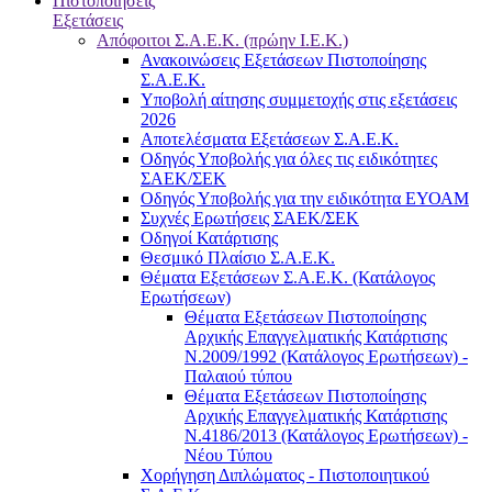
Πιστοποιήσεις
Εξετάσεις
Απόφοιτοι Σ.Α.Ε.Κ. (πρώην Ι.Ε.Κ.)
Ανακοινώσεις Εξετάσεων Πιστοποίησης
Σ.Α.Ε.Κ.
Υποβολή αίτησης συμμετοχής στις εξετάσεις
2026
Αποτελέσματα Εξετάσεων Σ.Α.Ε.Κ.
Οδηγός Υποβολής για όλες τις ειδικότητες
ΣΑΕΚ/ΣΕΚ
Οδηγός Υποβολής για την ειδικότητα ΕΥΟΑΜ
Συχνές Ερωτήσεις ΣΑΕΚ/ΣΕΚ
Οδηγοί Κατάρτισης
Θεσμικό Πλαίσιο Σ.Α.Ε.Κ.
Θέματα Εξετάσεων Σ.Α.Ε.Κ. (Κατάλογος
Ερωτήσεων)
Θέματα Εξετάσεων Πιστοποίησης
Αρχικής Επαγγελματικής Κατάρτισης
Ν.2009/1992 (Κατάλογος Ερωτήσεων) -
Παλαιού τύπου
Θέματα Εξετάσεων Πιστοποίησης
Αρχικής Επαγγελματικής Κατάρτισης
Ν.4186/2013 (Κατάλογος Ερωτήσεων) -
Νέου Τύπου
Χορήγηση Διπλώματος - Πιστοποιητικού