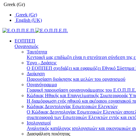
Greek (Gr)
Greek (Gr)
English (UK)
ΕΟΠΠΕΠ
Οργανισμός
Ταυτότητα
Κεντρική μας επιδίωξη είναι η στενότερη σύνδεση της ε
Έργο - Δράσεις
Ο ΕΟΠΠΕΠ σχεδιάζει και εφαρμόζει Eθνικό Σύστημα Π
Διοίκηση
Παρουσίαση διοίκησης και μελών του οργανισμού
Οργανόγραμμα
Γραφική παρουσίαση οργανογράμματος του Ε.Ο.Π.Π.Ε.Π
Κώδικας Ηθικής και Επαγγελματικής Συμπεριφοράς Υ
Η διαμόρφωση ενός ηθικού και ακέραιου εργασιακού πε
Κώδικας Δεοντολογίας Εσωτερικών Ελεγκτών
Ο Κώδικας Δεοντολογίας Εσωτερικών Ελεγκτών αποτελε
συμπεριφορά των Εσωτερικών Ελεγκτών εντός και εκτό
Ισολογισμοί
Αναλυτικός κατάλογος ισολογισμών και οικονομικών α
Διασφάλιση ποιότητας