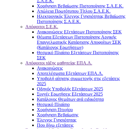
Σ.Α.Ε.Κ.
Χορήγηση Βεβαίωσης Πιστοποίησης Σ.Α.Ε.Κ.
Απώλεια Πρωτότυπου Τίτλου Σ.Α.Ε.Κ.
Ηλεκτρονικός Έλεγχος Γνησιότητας Βεβαίωσης
Πιστοποίησης Σ.Α.Ε.Κ.
Απόφοιτοι Σ.Ε.Κ.
Ανακοινώσεις Εξετάσεων Πιστοποίησης ΣΕΚ
Θέματα Εξετάσεων Πιστοποίησης Αρχικής
Επαγγελματικής Κατάρτισης Αποφοίτων ΣΕΚ
(Κατάλογος Ερωτήσεων)
Θεσμικό Πλαίσιο Εξετάσεων Πιστοποίησης
ΣΕΚ
Απόφοιτοι τάξης μαθητείας ΕΠΑ.Λ.
Ανακοινώσεις
Αποτελέσματα Εξετάσεων ΕΠΑ.Λ.
Υποβολή αίτησης συμμετοχής στις εξετάσεις
2025
Οδηγός Υποβολής Εξετάσεων 2025
Συχνές Ερωτήσεις Εξετάσεων 2025
Κατάλογος Θεμάτων ανά ειδικότητα
Θεσμικό Πλαίσιο
Χορήγηση Πτυχίου
Χορήγηση Βεβαίωσης
Έλεγχος Γνησιότητας
Που δίνω εξετάσεις