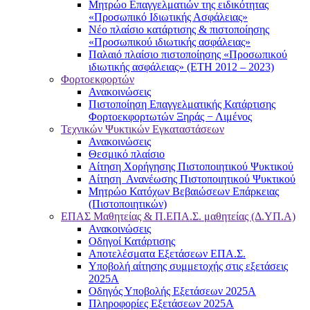
Μητρώο Επαγγελματιών της ειδικότητας
«Προσωπικό Ιδιωτικής Ασφάλειας»
Νέο πλαίσιο κατάρτισης & πιστοποίησης
«Προσωπικού ιδιωτικής ασφάλειας»
Παλαιό πλαίσιο πιστοποίησης «Προσωπικού
ιδιωτικής ασφάλειας» (ΕΤΗ 2012 – 2023)
Φορτοεκφορτών
Ανακοινώσεις
Πιστοποίηση Επαγγελματικής Κατάρτισης
Φορτοεκφορτωτών Ξηράς − Λιμένος
Τεχνικών Ψυκτικών Εγκαταστάσεων
Ανακοινώσεις
Θεσμικό πλαίσιο
Αίτηση Χορήγησης Πιστοποιητικού Ψυκτικού
Αίτηση Ανανέωσης Πιστοποιητικού Ψυκτικού
Μητρώο Κατόχων Βεβαιώσεων Επάρκειας
(Πιστοποιητικών)
ΕΠΑΣ Μαθητείας & Π.ΕΠΑ.Σ. μαθητείας (Δ.ΥΠ.Α)
Ανακοινώσεις
Oδηγοί Κατάρτισης
Αποτελέσματα Εξετάσεων ΕΠΑ.Σ.
Υποβολή αίτησης συμμετοχής στις εξετάσεις
2025Α
Οδηγός Υποβολής Εξετάσεων 2025A
Πληροφορίες Εξετάσεων 2025Α