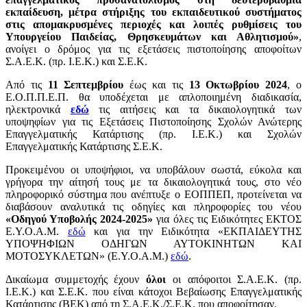
εκπαίδευση, μέτρα στήριξης του εκπαιδευτικού συστήματος
στις απομακρυσμένες περιοχές και λοιπές ρυθμίσεις του
Υπουργείου Παιδείας, Θρησκευμάτων και Αθλητισμού»
,
ανοίγει ο δρόμος για τις εξετάσεις πιστοποίησης αποφοίτων
Σ.Α.Ε.Κ. (πρ. Ι.Ε.Κ.) και Σ.Ε.Κ.
Από τις
11 Σεπτεμβρίου
έως και τις
13 Οκτωβρίου 2024
, ο
Ε.Ο.Π.Π.Ε.Π. θα υποδέχεται με απλοποιημένη διαδικασία,
ηλεκτρονικά
εδώ
τις αιτήσεις και τα δικαιολογητικά των
υποψηφίων για τις Εξετάσεις Πιστοποίησης Σχολών Ανώτερης
Επαγγελματικής Κατάρτισης (πρ. Ι.Ε.Κ.) και Σχολών
Επαγγελματικής Κατάρτισης Σ.Ε.Κ.
Προκειμένου οι υποψήφιοι, να υποβάλουν σωστά, εύκολα και
γρήγορα την αίτησή τους με τα δικαιολογητικά τους, στο νέο
πληροφορικό σύστημα που ανέπτυξε ο ΕΟΠΠΕΠ, προτείνεται να
διαβάσουν αναλυτικά τις οδηγίες και πληροφορίες του νέου
«Οδηγού Υποβολής 2024-2025»
για όλες τις Ειδικότητες ΕΚΤΟΣ
Ε.Υ.Ο.Α.Μ.
εδώ
και για την Ειδικότητα «ΕΚΠΑΙΔΕΥΤΗΣ
ΥΠΟΨΗΦΙΩΝ ΟΔΗΓΩΝ ΑΥΤΟΚΙΝΗΤΩΝ ΚΑΙ
ΜΟΤΟΣΥΚΛΕΤΩΝ» (Ε.Υ.Ο.Α.Μ.)
εδώ
.
Δικαίωμα συμμετοχής έχουν
όλοι
οι απόφοιτοι Σ.Α.Ε.Κ. (πρ.
Ι.Ε.Κ.) και Σ.Ε.Κ. που είναι κάτοχοι Βεβαίωσης Επαγγελματικής
Κατάρτισης (ΒΕΚ) από τη Σ.Α.Ε.Κ./Σ.Ε.Κ. που αποφοίτησαν.