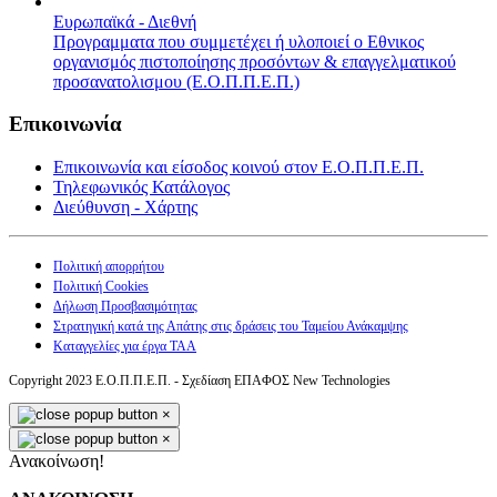
Ευρωπαϊκά - Διεθνή
Προγραμματα που συμμετέχει ή υλοποιεί ο Εθνικος
οργανισμός πιστοποίησης προσόντων & επαγγελματικού
προσανατολισμου (Ε.Ο.Π.Π.Ε.Π.)
Επικοινωνία
Επικοινωνία και είσοδος κοινού στον Ε.Ο.Π.Π.Ε.Π.
Τηλεφωνικός Κατάλογος
Διεύθυνση - Χάρτης
Πολιτική απορρήτου
Πολιτική Cookies
Δήλωση Προσβασιμότητας
Στρατηγική κατά της Απάτης στις δράσεις του Ταμείου Ανάκαμψης
Καταγγελίες για έργα ΤΑΑ
Copyright 2023 Ε.Ο.Π.Π.Ε.Π. - Σχεδίαση ΕΠΑΦΟΣ New Technologies
×
×
Ανακοίνωση!