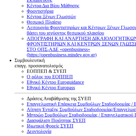
Εκπαίδευσης
Κέντρα Δια Βίου Μάθησης
Φροντιστήρια
Κέντρα Ξένων Γλωσσών
Θεσμικό Πλαίσιο
Λειτουργία Φροντιστηρίων και Κέντρων Ξένων Γλωσσ
βάσει του ισχύοντος θεσμικού πλαισίου
ΑΠΟΓΡΑΦΗ ΚΑΙ ΑΝΑΡΤΗΣΗ ΔΙΚΑΙΟΛΟΓΗΤΙΚΩ
ΦΡΟΝΤΙΣΤΗΡΙΩΝ ΚΑΙ ΚΕΝΤΡΩΝ ΞΕΝΩΝ ΓΛΩΣ
ΣΤΟ ΟΠΣ-ΑΔΕ «openbusiness»
(https://openbusiness.mindev.gov.gr)
Συμβουλευτική
επαγγ. προσανατολισμός
ΕΟΠΠΕΠ & ΣΥΕΠ
Ο ρόλος του ΕΟΠΠΕΠ
Εθνικό Κέντρο Euroguidance
Εθνικό Κέντρο Europass
Δράσεις Αναβάθμισης της ΣΥΕΠ
Επαγγελματική Επάρκεια Συμβούλων Σταδιοδρομίας /
Αίτηση Ένταξης Συμβούλων Σταδιοδρομίας/Επαγγελμ
Μητρώο Συμβούλων Σταδιοδρομίας / Επαγγελματικού
Διασφάλιση Ποιότητας ΣΥΕΠ
Ιδιωτικοί Φορείς ΣΥΕΠ
Δεοντολογία