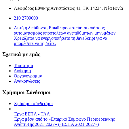
Λεωφόρος Εθνικής Αντιστάσεως 41, ΤΚ 14234, Νέα Ιωνία
210 2709000
Αυτή η διεύθυνση Email προστατεύεται από τους
αυτοματισμούς αποστολέων ανεπιθύμητων μηνυμάτων.
Χρειάζεται να ενεργοποιήσετε τη JavaScript για να
μπορέσετε να τη δείτε.
Σχετικά με εμάς
Ταυτότητα
Διοίκηση
Οργανόγραμμα
Ανακοινώσεις
Χρήσιμοι Σύνδεσμοι
Χρήσιμοι σύνδεσμοι
Έργα ΕΣΠΑ - ΤΑΑ
Έργα μέσα από το «Εταιρικό Σύμφωνο Περιφερειακής
Ανάπτυξης 2021-2027» («ΕΣΠΑ 2021-2027»)