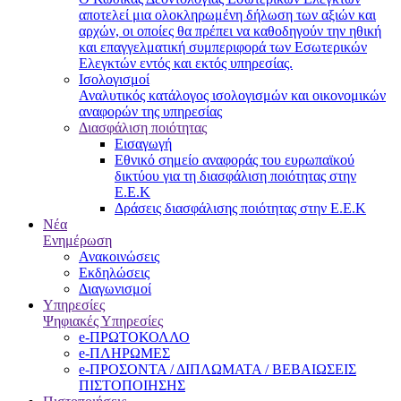
αποτελεί μια ολοκληρωμένη δήλωση των αξιών και
αρχών, οι οποίες θα πρέπει να καθοδηγούν την ηθική
και επαγγελματική συμπεριφορά των Εσωτερικών
Ελεγκτών εντός και εκτός υπηρεσίας.
Ισολογισμοί
Αναλυτικός κατάλογος ισολογισμών και οικονομικών
αναφορών της υπηρεσίας
Διασφάλιση ποιότητας
Εισαγωγή
Εθνικό σημείο αναφοράς του ευρωπαϊκού
δικτύου για τη διασφάλιση ποιότητας στην
Ε.Ε.Κ
Δράσεις διασφάλισης ποιότητας στην Ε.Ε.Κ
Νέα
Ενημέρωση
Ανακοινώσεις
Εκδηλώσεις
Διαγωνισμοί
Υπηρεσίες
Ψηφιακές Υπηρεσίες
e-ΠΡΩΤΟΚΟΛΛΟ
e-ΠΛΗΡΩΜΕΣ
e-ΠΡΟΣΟΝΤΑ / ΔΙΠΛΩΜΑΤΑ / ΒΕΒΑΙΩΣΕΙΣ
ΠΙΣΤΟΠΟΙΗΣΗΣ