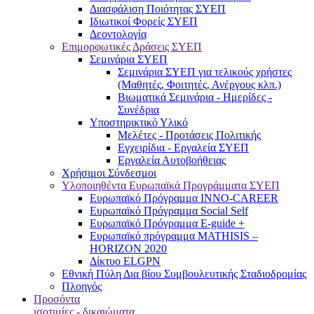
Διασφάλιση Ποιότητας ΣΥΕΠ
Ιδιωτικοί Φορείς ΣΥΕΠ
Δεοντολογία
Επιμορφωτικές Δράσεις ΣΥΕΠ
Σεμινάρια ΣΥΕΠ
Σεμινάρια ΣΥΕΠ για τελικούς χρήστες
(Μαθητές, Φοιτητές, Ανέργους κλπ.)
Βιωματικά Σεμινάρια - Ημερίδες -
Συνέδρια
Υποστηρικτικό Υλικό
Μελέτες - Προτάσεις Πολιτικής
Εγχειρίδια - Εργαλεία ΣΥΕΠ
Εργαλεία Αυτοβοήθειας
Χρήσιμοι Σύνδεσμοι
Υλοποιηθέντα Ευρωπαϊκά Προγράμματα ΣΥΕΠ
Ευρωπαϊκό Πρόγραμμα INNO-CAREER
Ευρωπαϊκό Πρόγραμμα Social Self
Ευρωπαϊκό Πρόγραμμα E-guide +
Ευρωπαϊκό πρόγραμμα MATHISIS –
HORIZON 2020
Δίκτυο ELGPN
Εθνική Πύλη Δια βίου Συμβουλευτικής Σταδιοδρομίας
Πλοηγός
Προσόντα
ισοτιμίες - δικαιώματα