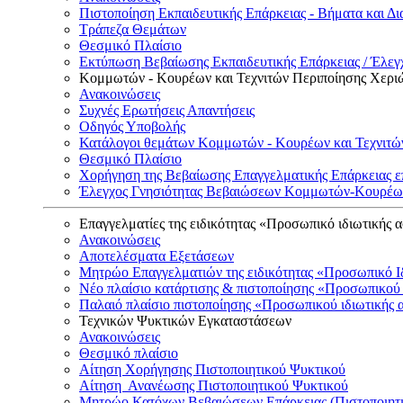
Πιστοποίηση Εκπαιδευτικής Επάρκειας - Βήματα και Δι
Τράπεζα Θεμάτων
Θεσμικό Πλαίσιο
Εκτύπωση Βεβαίωσης Εκπαιδευτικής Επάρκειας / Έλεγχ
Κομμωτών - Κουρέων και Τεχνιτών Περιποίησης Χερι
Ανακοινώσεις
Συχνές Ερωτήσεις Απαντήσεις
Οδηγός Υποβολής
Κατάλογοι θεμάτων Κομμωτών - Κουρέων και Τεχνιτώ
Θεσμικό Πλαίσιο
Χορήγηση της Βεβαίωσης Επαγγελματικής Επάρκειας ε
Έλεγχος Γνησιότητας Βεβαιώσεων Κομμωτών-Κουρέων
Επαγγελματίες της ειδικότητας «Προσωπικό ιδιωτικής 
Ανακοινώσεις
Αποτελέσματα Εξετάσεων
Μητρώο Επαγγελματιών της ειδικότητας «Προσωπικό Ι
Νέο πλαίσιο κατάρτισης & πιστοποίησης «Προσωπικού 
Παλαιό πλαίσιο πιστοποίησης «Προσωπικού ιδιωτικής 
Τεχνικών Ψυκτικών Εγκαταστάσεων
Ανακοινώσεις
Θεσμικό πλαίσιο
Αίτηση Χορήγησης Πιστοποιητικού Ψυκτικού
Αίτηση Ανανέωσης Πιστοποιητικού Ψυκτικού
Μητρώο Κατόχων Βεβαιώσεων Επάρκειας (Πιστοποιητ