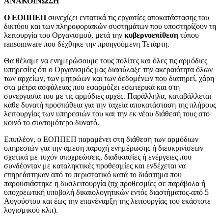
ΑΝΑΚΟΙΝΩΣΗ
Ο ΕΟΠΠΕΠ
συνεχίζει εντατικά τις εργασίες αποκατάστασης του
δικτύου και των πληροφοριακών συστημάτων που υποστηρίζουν τη
λειτουργία του Οργανισμού, μετά την
κυβερνοεπίθεση
τύπου
ransomware που δέχθηκε την προηγούμενη Τετάρτη.
Θα θέλαμε να ενημερώσουμε τους πολίτες και όλες τις αρμόδιες
υπηρεσίες ότι ο Οργανισμός μας διαφύλαξε την ακεραιότητα όλων
των αρχείων, των μητρώων και των δεδομένων που διατηρεί, χάρη
στα μέτρα ασφάλειας που εφαρμόζει εσωτερικά και στη
συνεργασία του με τις αρμόδιες αρχές. Παράλληλα, καταβάλλεται
κάθε δυνατή προσπάθεια για την ταχεία αποκατάσταση της πλήρους
λειτουργίας των υπηρεσιών του και την εκ νέου διάθεσή τους στο
κοινό το συντομότερο δυνατό.
Επιπλέον, ο ΕΟΠΠΕΠ παραμένει στη διάθεση των αρμόδιων
υπηρεσιών για την άμεση παροχή ενημέρωσης ή διευκρινίσεων
σχετικά με τυχόν υποχρεώσεις, διαδικασίες ή ενέργειες που
συνδέονταν με καταληκτικές προθεσμίες και ενδέχεται να
επηρεάστηκαν από το περιστατικό κατά το διάστημα που
παρουσιάστηκε η δυσλειτουργία (πχ προθεσμίες σε παράβολα ή
υποχρεωτική υποβολή δικαιολογητικών εντός διαστήματος-από 5
Αυγούστου και έως την επανέναρξη της λειτουργίας του εκάστοτε
λογισμικού κλπ).