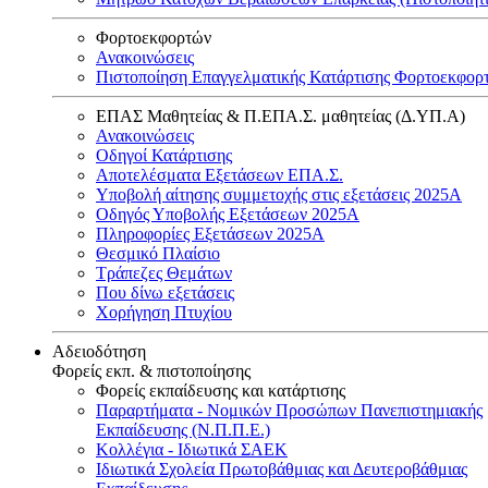
Φορτοεκφορτών
Ανακοινώσεις
Πιστοποίηση Επαγγελματικής Κατάρτισης Φορτοεκφορ
ΕΠΑΣ Μαθητείας & Π.ΕΠΑ.Σ. μαθητείας (Δ.ΥΠ.Α)
Ανακοινώσεις
Oδηγοί Κατάρτισης
Αποτελέσματα Εξετάσεων ΕΠΑ.Σ.
Υποβολή αίτησης συμμετοχής στις εξετάσεις 2025Α
Οδηγός Υποβολής Εξετάσεων 2025A
Πληροφορίες Εξετάσεων 2025Α
Θεσμικό Πλαίσιο
Τράπεζες Θεμάτων
Που δίνω εξετάσεις
Χορήγηση Πτυχίου
Αδειοδότηση
Φορείς εκπ. & πιστοποίησης
Φορείς εκπαίδευσης και κατάρτισης
Παραρτήματα - Νομικών Προσώπων Πανεπιστημιακής
Εκπαίδευσης (Ν.Π.Π.Ε.)
Κολλέγια - Ιδιωτικά ΣΑΕΚ
Ιδιωτικά Σχολεία Πρωτοβάθμιας και Δευτεροβάθμιας