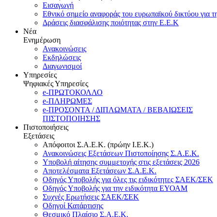
Εισαγωγή
Εθνικό σημείο αναφοράς του ευρωπαϊκού δικτύου για τ
Δράσεις διασφάλισης ποιότητας στην Ε.Ε.Κ
Νέα
Ενημέρωση
Ανακοινώσεις
Εκδηλώσεις
Διαγωνισμοί
Υπηρεσίες
Ψηφιακές Υπηρεσίες
e-ΠΡΩΤΟΚΟΛΛΟ
e-ΠΛΗΡΩΜΕΣ
e-ΠΡΟΣΟΝΤΑ / ΔΙΠΛΩΜΑΤΑ / ΒΕΒΑΙΩΣΕΙΣ
ΠΙΣΤΟΠΟΙΗΣΗΣ
Πιστοποιήσεις
Εξετάσεις
Απόφοιτοι Σ.Α.Ε.Κ. (πρώην Ι.Ε.Κ.)
Ανακοινώσεις Εξετάσεων Πιστοποίησης Σ.Α.Ε.Κ.
Υποβολή αίτησης συμμετοχής στις εξετάσεις 2026
Αποτελέσματα Εξετάσεων Σ.Α.Ε.Κ.
Οδηγός Υποβολής για όλες τις ειδικότητες ΣΑΕΚ/ΣΕΚ
Οδηγός Υποβολής για την ειδικότητα ΕΥΟΑΜ
Συχνές Ερωτήσεις ΣΑΕΚ/ΣΕΚ
Οδηγοί Κατάρτισης
Θεσμικό Πλαίσιο Σ.Α.Ε.Κ.