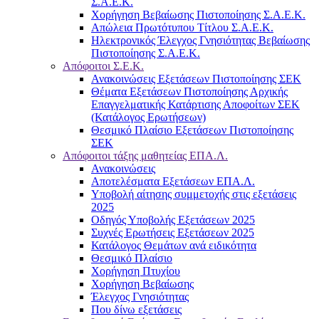
Σ.Α.Ε.Κ.
Χορήγηση Βεβαίωσης Πιστοποίησης Σ.Α.Ε.Κ.
Απώλεια Πρωτότυπου Τίτλου Σ.Α.Ε.Κ.
Ηλεκτρονικός Έλεγχος Γνησιότητας Βεβαίωσης
Πιστοποίησης Σ.Α.Ε.Κ.
Απόφοιτοι Σ.Ε.Κ.
Ανακοινώσεις Εξετάσεων Πιστοποίησης ΣΕΚ
Θέματα Εξετάσεων Πιστοποίησης Αρχικής
Επαγγελματικής Κατάρτισης Αποφοίτων ΣΕΚ
(Κατάλογος Ερωτήσεων)
Θεσμικό Πλαίσιο Εξετάσεων Πιστοποίησης
ΣΕΚ
Απόφοιτοι τάξης μαθητείας ΕΠΑ.Λ.
Ανακοινώσεις
Αποτελέσματα Εξετάσεων ΕΠΑ.Λ.
Υποβολή αίτησης συμμετοχής στις εξετάσεις
2025
Οδηγός Υποβολής Εξετάσεων 2025
Συχνές Ερωτήσεις Εξετάσεων 2025
Κατάλογος Θεμάτων ανά ειδικότητα
Θεσμικό Πλαίσιο
Χορήγηση Πτυχίου
Χορήγηση Βεβαίωσης
Έλεγχος Γνησιότητας
Που δίνω εξετάσεις