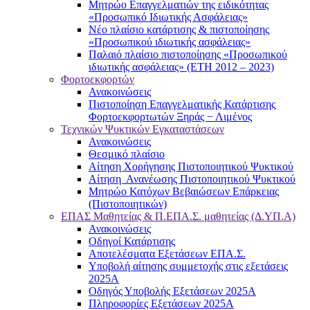
Μητρώο Επαγγελματιών της ειδικότητας
«Προσωπικό Ιδιωτικής Ασφάλειας»
Νέο πλαίσιο κατάρτισης & πιστοποίησης
«Προσωπικού ιδιωτικής ασφάλειας»
Παλαιό πλαίσιο πιστοποίησης «Προσωπικού
ιδιωτικής ασφάλειας» (ΕΤΗ 2012 – 2023)
Φορτοεκφορτών
Ανακοινώσεις
Πιστοποίηση Επαγγελματικής Κατάρτισης
Φορτοεκφορτωτών Ξηράς − Λιμένος
Τεχνικών Ψυκτικών Εγκαταστάσεων
Ανακοινώσεις
Θεσμικό πλαίσιο
Αίτηση Χορήγησης Πιστοποιητικού Ψυκτικού
Αίτηση Ανανέωσης Πιστοποιητικού Ψυκτικού
Μητρώο Κατόχων Βεβαιώσεων Επάρκειας
(Πιστοποιητικών)
ΕΠΑΣ Μαθητείας & Π.ΕΠΑ.Σ. μαθητείας (Δ.ΥΠ.Α)
Ανακοινώσεις
Oδηγοί Κατάρτισης
Αποτελέσματα Εξετάσεων ΕΠΑ.Σ.
Υποβολή αίτησης συμμετοχής στις εξετάσεις
2025Α
Οδηγός Υποβολής Εξετάσεων 2025A
Πληροφορίες Εξετάσεων 2025Α