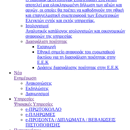
αποτελεί μια ολοκληρωμένη δήλωση των αξιών και
αρχών, οι οποίες θα πρέπει να καθοδηγούν την ηθική
και επαγγελματική συμπεριφορά των Εσωτερικών
Ελεγκτών εντός και εκτός υπηρεσίας.
Ισολογισμοί
Αναλυτικός κατάλογος ισολογισμών και οικονομικών
αναφορών της υπηρεσίας
Διασφάλιση ποιότητας
Εισαγωγή
Εθνικό σημείο αναφοράς του ευρωπαϊκού
δικτύου για τη διασφάλιση ποιότητας στην
Ε.Ε.Κ
Δράσεις διασφάλισης ποιότητας στην Ε.Ε.Κ
Νέα
Ενημέρωση
Ανακοινώσεις
Εκδηλώσεις
Διαγωνισμοί
Υπηρεσίες
Ψηφιακές Υπηρεσίες
e-ΠΡΩΤΟΚΟΛΛΟ
e-ΠΛΗΡΩΜΕΣ
e-ΠΡΟΣΟΝΤΑ / ΔΙΠΛΩΜΑΤΑ / ΒΕΒΑΙΩΣΕΙΣ
ΠΙΣΤΟΠΟΙΗΣΗΣ