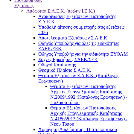
Πιστοποιήσεις
Εξετάσεις
Απόφοιτοι Σ.Α.Ε.Κ. (πρώην Ι.Ε.Κ.)
Ανακοινώσεις Εξετάσεων Πιστοποίησης
Σ.Α.Ε.Κ.
Υποβολή αίτησης συμμετοχής στις εξετάσεις
2026
Αποτελέσματα Εξετάσεων Σ.Α.Ε.Κ.
Οδηγός Υποβολής για όλες τις ειδικότητες
ΣΑΕΚ/ΣΕΚ
Οδηγός Υποβολής για την ειδικότητα ΕΥΟΑΜ
Συχνές Ερωτήσεις ΣΑΕΚ/ΣΕΚ
Οδηγοί Κατάρτισης
Θεσμικό Πλαίσιο Σ.Α.Ε.Κ.
Θέματα Εξετάσεων Σ.Α.Ε.Κ. (Κατάλογος
Ερωτήσεων)
Θέματα Εξετάσεων Πιστοποίησης
Αρχικής Επαγγελματικής Κατάρτισης
Ν.2009/1992 (Κατάλογος Ερωτήσεων) -
Παλαιού τύπου
Θέματα Εξετάσεων Πιστοποίησης
Αρχικής Επαγγελματικής Κατάρτισης
Ν.4186/2013 (Κατάλογος Ερωτήσεων) -
Νέου Τύπου
Χορήγηση Διπλώματος - Πιστοποιητικού