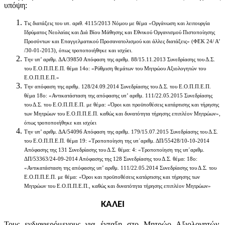
υπόψη:
Τις διατάξεις του υπ. αριθ. 4115/2013 Νόμου με θέμα «Οργάνωση και λειτουργία
Ιδρύματος Νεολαίας και Διά Βίου Μάθησης και Εθνικού Οργανισμού Πιστοποίησης
Προσόντων και Επαγγελματικού Προσανατολισμού και άλλες διατάξεις» (ΦΕΚ 24/ Α’
/30-01-2013), όπως τροποποιήθηκε και ισχύει.
Την υπ’ αριθμ. ΔΑ/39850 Απόφαση της αριθμ. 88/15.11.2013 Συνεδρίασης του Δ.Σ.
του Ε.Ο.Π.Π.Ε.Π. θέμα 14ο: «Ρύθμιση θεμάτων του Μητρώου Αξιολογητών του
Ε.Ο.Π.Π.Ε.Π.»
Την απόφαση της αριθμ. 128/24.09.2014 Συνεδρίασης του Δ.Σ. του Ε.Ο.Π.Π.Ε.Π.
θέμα 18ο: «Αντικατάσταση της απόφασης υπ’ αριθμ. 111/22.05.2015 Συνεδρίασης
του Δ.Σ. του Ε.Ο.Π.Π.Ε.Π. με θέμα: «Όροι και προϋποθέσεις κατάρτισης και τήρησης
των Μητρώων του Ε.Ο.Π.Π.Ε.Π. καθώς και δυνατότητα τήρησης επιπλέον Μητρώων»,
όπως τροποποιήθηκε και ισχύει
Την υπ’ αριθμ. ΔΑ/54096 Απόφαση της αριθμ. 179/15.07.2015 Συνεδρίασης του Δ.Σ.
του Ε.Ο.Π.Π.Ε.Π. θέμα 19: «Τροποποίηση της υπ΄αριθμ. ΔΠ/55428/10-10-2014
Απόφασης της 131 Συνεδρίασης του Δ.Σ. θέμα: 4: «Τροποποίηση της υπ΄αριθμ.
ΔΠ/53363/24-09-2014 Απόφασης της 128 Συνεδρίασης του Δ.Σ. θέμα: 18ο:
«Αντικατάσταση της απόφασης υπ’ αριθμ. 111/22.05.2014 Συνεδρίασης του Δ.Σ. του
Ε.Ο.Π.Π.Ε.Π. με θέμα: «Όροι και προϋποθέσεις κατάρτισης και τήρησης των
Μητρώων του Ε.Ο.Π.Π.Ε.Π., καθώς και δυνατότητα τήρησης επιπλέον Μητρώων»
ΚΑΛΕΙ
Τους ενδιαφερόμενους για ένταξη στο Μητρώο Αξιολογητών,