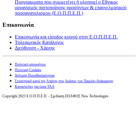
Προγραμματα που συμμετέχει ή υλοποιεί ο Εθνικος
οργανισμός πιστοποίησης προσόντων & επαγγελματικού
προσανατολισμου (Ε.Ο.Π.Π.Ε.Π.)
Επικοινωνία
Επικοινωνία και είσοδος κοινού στον Ε.Ο.Π.Π.Ε.Π.
Τηλεφωνικός Κατάλογος
Διεύθυνση - Χάρτης
Πολιτική απορρήτου
Πολιτική Cookies
Δήλωση Προσβασιμότητας
Στρατηγική κατά της Απάτης στις δράσεις του Ταμείου Ανάκαμψης
Καταγγελίες για έργα ΤΑΑ
Copyright 2023 Ε.Ο.Π.Π.Ε.Π. - Σχεδίαση ΕΠΑΦΟΣ New Technologies