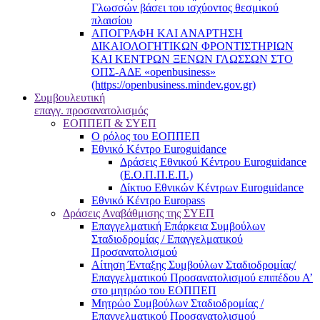
Γλωσσών βάσει του ισχύοντος θεσμικού
πλαισίου
ΑΠΟΓΡΑΦΗ ΚΑΙ ΑΝΑΡΤΗΣΗ
ΔΙΚΑΙΟΛΟΓΗΤΙΚΩΝ ΦΡΟΝΤΙΣΤΗΡΙΩΝ
ΚΑΙ ΚΕΝΤΡΩΝ ΞΕΝΩΝ ΓΛΩΣΣΩΝ ΣΤΟ
ΟΠΣ-ΑΔΕ «openbusiness»
(https://openbusiness.mindev.gov.gr)
Συμβουλευτική
επαγγ. προσανατολισμός
ΕΟΠΠΕΠ & ΣΥΕΠ
Ο ρόλος του ΕΟΠΠΕΠ
Εθνικό Κέντρο Euroguidance
Δράσεις Εθνικού Κέντρου Euroguidance
(Ε.Ο.Π.Π.Ε.Π.)
Δίκτυο Εθνικών Κέντρων Euroguidance
Εθνικό Κέντρο Europass
Δράσεις Αναβάθμισης της ΣΥΕΠ
Επαγγελματική Επάρκεια Συμβούλων
Σταδιοδρομίας / Επαγγελματικού
Προσανατολισμού
Αίτηση Ένταξης Συμβούλων Σταδιοδρομίας/
Επαγγελματικού Προσανατολισμού επιπέδου Α’
στο μητρώο του ΕΟΠΠΕΠ
Μητρώο Συμβούλων Σταδιοδρομίας /
Επαγγελματικού Προσανατολισμού