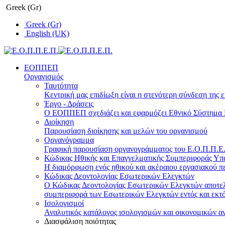
Greek (Gr)
Greek (Gr)
English (UK)
ΕΟΠΠΕΠ
Οργανισμός
Ταυτότητα
Κεντρική μας επιδίωξη είναι η στενότερη σύνδεση της ε
Έργο - Δράσεις
Ο ΕΟΠΠΕΠ σχεδιάζει και εφαρμόζει Eθνικό Σύστημα Π
Διοίκηση
Παρουσίαση διοίκησης και μελών του οργανισμού
Οργανόγραμμα
Γραφική παρουσίαση οργανογράμματος του Ε.Ο.Π.Π.Ε.Π
Κώδικας Ηθικής και Επαγγελματικής Συμπεριφοράς Υ
Η διαμόρφωση ενός ηθικού και ακέραιου εργασιακού πε
Κώδικας Δεοντολογίας Εσωτερικών Ελεγκτών
Ο Κώδικας Δεοντολογίας Εσωτερικών Ελεγκτών αποτελε
συμπεριφορά των Εσωτερικών Ελεγκτών εντός και εκτό
Ισολογισμοί
Αναλυτικός κατάλογος ισολογισμών και οικονομικών α
Διασφάλιση ποιότητας