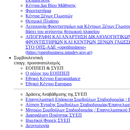
Εκπαίδευσης
Κέντρα Δια Βίου Μάθησης
Φροντιστήρια
Κέντρα Ξένων Γλωσσών
Θεσμικό Πλαίσιο
Λειτουργία Φροντιστηρίων και Κέντρων Ξένων Γλωσσ
βάσει του ισχύοντος θεσμικού πλαισίου
ΑΠΟΓΡΑΦΗ ΚΑΙ ΑΝΑΡΤΗΣΗ ΔΙΚΑΙΟΛΟΓΗΤΙΚΩ
ΦΡΟΝΤΙΣΤΗΡΙΩΝ ΚΑΙ ΚΕΝΤΡΩΝ ΞΕΝΩΝ ΓΛΩΣ
ΣΤΟ ΟΠΣ-ΑΔΕ «openbusiness»
(https://openbusiness.mindev.gov.gr)
Συμβουλευτική
επαγγ. προσανατολισμός
ΕΟΠΠΕΠ & ΣΥΕΠ
Ο ρόλος του ΕΟΠΠΕΠ
Εθνικό Κέντρο Euroguidance
Εθνικό Κέντρο Europass
Δράσεις Αναβάθμισης της ΣΥΕΠ
Επαγγελματική Επάρκεια Συμβούλων Σταδιοδρομίας /
Αίτηση Ένταξης Συμβούλων Σταδιοδρομίας/Επαγγελμ
Μητρώο Συμβούλων Σταδιοδρομίας / Επαγγελματικού
Διασφάλιση Ποιότητας ΣΥΕΠ
Ιδιωτικοί Φορείς ΣΥΕΠ
Δεοντολογία