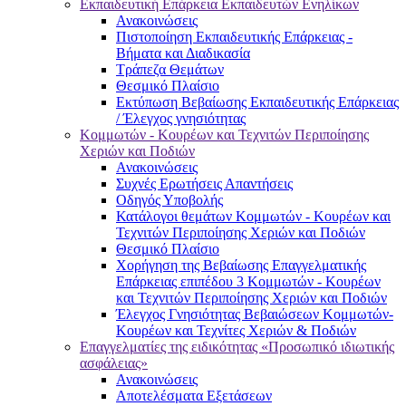
Εκπαιδευτική Επάρκεια Εκπαιδευτών Ενηλίκων
Ανακοινώσεις
Πιστοποίηση Εκπαιδευτικής Επάρκειας -
Βήματα και Διαδικασία
Τράπεζα Θεμάτων
Θεσμικό Πλαίσιο
Εκτύπωση Βεβαίωσης Εκπαιδευτικής Επάρκειας
/ Έλεγχος γνησιότητας
Κομμωτών - Κουρέων και Τεχνιτών Περιποίησης
Χεριών και Ποδιών
Ανακοινώσεις
Συχνές Ερωτήσεις Απαντήσεις
Οδηγός Υποβολής
Κατάλογοι θεμάτων Κομμωτών - Κουρέων και
Τεχνιτών Περιποίησης Χεριών και Ποδιών
Θεσμικό Πλαίσιο
Χορήγηση της Βεβαίωσης Επαγγελματικής
Επάρκειας επιπέδου 3 Κομμωτών - Κουρέων
και Τεχνιτών Περιποίησης Χεριών και Ποδιών
Έλεγχος Γνησιότητας Βεβαιώσεων Κομμωτών-
Κουρέων και Τεχνίτες Χεριών & Ποδιών
Επαγγελματίες της ειδικότητας «Προσωπικό ιδιωτικής
ασφάλειας»
Ανακοινώσεις
Αποτελέσματα Εξετάσεων