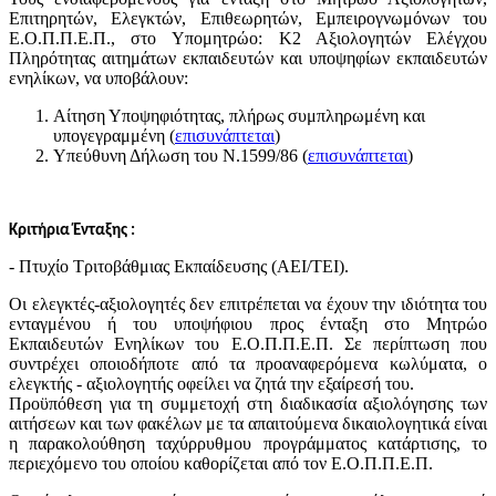
Επιτηρητών, Ελεγκτών, Επιθεωρητών, Εμπειρογνωμόνων του
Ε.Ο.Π.Π.Ε.Π., στο Υπομητρώο: Κ2 Αξιολογητών Ελέγχου
Πληρότητας αιτημάτων εκπαιδευτών και υποψηφίων εκπαιδευτών
ενηλίκων, να υποβάλουν:
Αίτηση Υποψηφιότητας, πλήρως συμπληρωμένη και
υπογεγραμμένη (
επισυνάπτεται
)
Υπεύθυνη Δήλωση του Ν.1599/86 (
επισυνάπτεται
)
Κριτήρια Ένταξης :
- Πτυχίο Τριτοβάθμιας Εκπαίδευσης (ΑΕΙ/ΤΕΙ).
Οι ελεγκτές-αξιολογητές δεν επιτρέπεται να έχουν την ιδιότητα του
ενταγμένου ή του υποψήφιου προς ένταξη στο Μητρώο
Εκπαιδευτών Ενηλίκων του Ε.Ο.Π.Π.Ε.Π. Σε περίπτωση που
συντρέχει οποιοδήποτε από τα προαναφερόμενα κωλύματα, ο
ελεγκτής - αξιολογητής οφείλει να ζητά την εξαίρεσή του.
Προϋπόθεση για τη συμμετοχή στη διαδικασία αξιολόγησης των
αιτήσεων και των φακέλων με τα απαιτούμενα δικαιολογητικά είναι
η παρακολούθηση ταχύρρυθμου προγράμματος κατάρτισης, το
περιεχόμενο του οποίου καθορίζεται από τον Ε.Ο.Π.Π.Ε.Π.