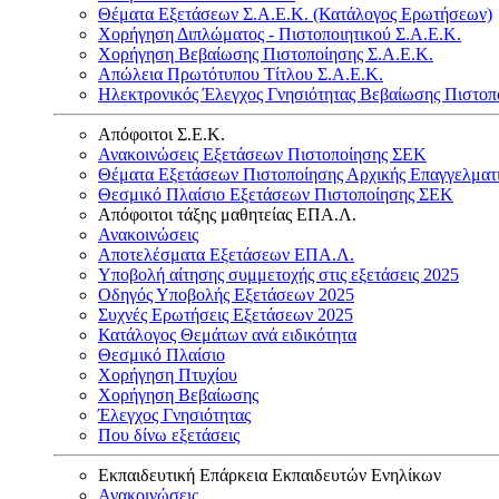
Θέματα Εξετάσεων Σ.Α.Ε.Κ. (Κατάλογος Ερωτήσεων)
Χορήγηση Διπλώματος - Πιστοποιητικού Σ.Α.Ε.Κ.
Χορήγηση Βεβαίωσης Πιστοποίησης Σ.Α.Ε.Κ.
Απώλεια Πρωτότυπου Τίτλου Σ.Α.Ε.Κ.
Ηλεκτρονικός Έλεγχος Γνησιότητας Βεβαίωσης Πιστοπ
Απόφοιτοι Σ.Ε.Κ.
Ανακοινώσεις Εξετάσεων Πιστοποίησης ΣΕΚ
Θέματα Εξετάσεων Πιστοποίησης Αρχικής Επαγγελματ
Θεσμικό Πλαίσιο Εξετάσεων Πιστοποίησης ΣΕΚ
Απόφοιτοι τάξης μαθητείας ΕΠΑ.Λ.
Ανακοινώσεις
Αποτελέσματα Εξετάσεων ΕΠΑ.Λ.
Υποβολή αίτησης συμμετοχής στις εξετάσεις 2025
Οδηγός Υποβολής Εξετάσεων 2025
Συχνές Ερωτήσεις Εξετάσεων 2025
Κατάλογος Θεμάτων ανά ειδικότητα
Θεσμικό Πλαίσιο
Χορήγηση Πτυχίου
Χορήγηση Βεβαίωσης
Έλεγχος Γνησιότητας
Που δίνω εξετάσεις
Εκπαιδευτική Επάρκεια Εκπαιδευτών Ενηλίκων
Ανακοινώσεις