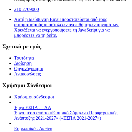
210 2709000
Αυτή η διεύθυνση Email προστατεύεται από τους
αυτοματισμούς αποστολέων ανεπιθύμητων μηνυμάτων.
Χρειάζεται να ενεργοποιήσετε τη JavaScript για να
μπορέσετε να τη δείτε.
Σχετικά με εμάς
Ταυτότητα
Διοίκηση
Οργανόγραμμα
Ανακοινώσεις
Χρήσιμοι Σύνδεσμοι
Χρήσιμοι σύνδεσμοι
Έργα ΕΣΠΑ - ΤΑΑ
Έργα μέσα από το «Εταιρικό Σύμφωνο Περιφερειακής
Ανάπτυξης 2021-2027» («ΕΣΠΑ 2021-2027»)
Ευρωπαϊκά - Διεθνή