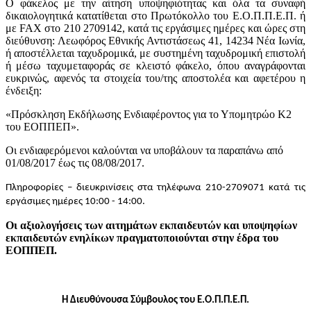
Ο φάκελος με την αίτηση υποψηφιότητας και όλα τα συναφή
δικαιολογητικά κατατίθεται στο Πρωτόκολλο του Ε.Ο.Π.Π.Ε.Π. ή
με FAX στο 210 2709142, κατά τις εργάσιμες ημέρες και ώρες στη
διεύθυνση: Λεωφόρος Εθνικής Αντιστάσεως 41, 14234 Νέα Ιωνία,
ή αποστέλλεται ταχυδρομικά, με συστημένη ταχυδρομική επιστολή
ή μέσω ταχυμεταφοράς σε κλειστό φάκελο, όπου αναγράφονται
ευκρινώς, αφενός τα στοιχεία του/της αποστολέα και αφετέρου η
ένδειξη:
«Πρόσκληση Εκδήλωσης Ενδιαφέροντος για το Υπομητρώο K2
του ΕΟΠΠΕΠ».
Οι ενδιαφερόμενοι καλούνται να υποβάλουν τα παραπάνω από
01/08/2017 έως τις 08/08/2017.
Πληροφορίες – διευκρινίσεις στα τηλέφωνα 210-2709071
κατά τις
εργάσιμες ημέρες 10:00 - 14:00.
Οι αξιολογήσεις των αιτημάτων εκπαιδευτών και υποψηφίων
εκπαιδευτών ενηλίκων πραγματοποιούνται στην έδρα του
ΕΟΠΠΕΠ.
Η Διευθύνουσα Σύμβουλος του Ε.Ο.Π.Π.Ε.Π.