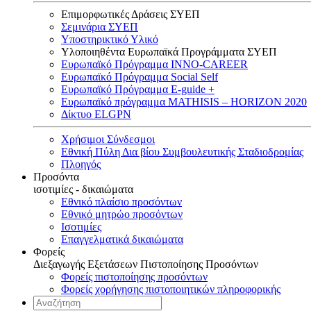
Επιμορφωτικές Δράσεις ΣΥΕΠ
Σεμινάρια ΣΥΕΠ
Υποστηρικτικό Υλικό
Υλοποιηθέντα Ευρωπαϊκά Προγράμματα ΣΥΕΠ
Ευρωπαϊκό Πρόγραμμα INNO-CAREER
Ευρωπαϊκό Πρόγραμμα Social Self
Ευρωπαϊκό Πρόγραμμα E-guide +
Ευρωπαϊκό πρόγραμμα MATHISIS – HORIZON 2020
Δίκτυο ELGPN
Χρήσιμοι Σύνδεσμοι
Εθνική Πύλη Δια βίου Συμβουλευτικής Σταδιοδρομίας
Πλοηγός
Προσόντα
ισοτιμίες - δικαιώματα
Εθνικό πλαίσιο προσόντων
Εθνικό μητρώο προσόντων
Ισοτιμίες
Επαγγελματικά δικαιώματα
Φορείς
Διεξαγωγής Εξετάσεων Πιστοποίησης Προσόντων
Φορείς πιστοποίησης προσόντων
Φορείς χορήγησης πιστοποιητικών πληροφορικής