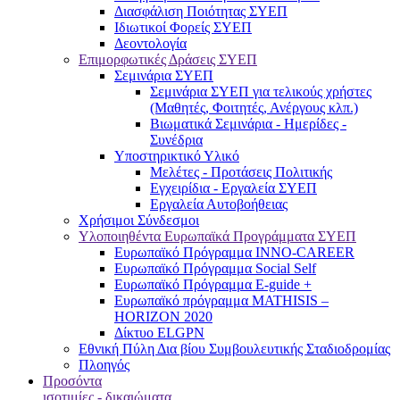
Διασφάλιση Ποιότητας ΣΥΕΠ
Ιδιωτικοί Φορείς ΣΥΕΠ
Δεοντολογία
Επιμορφωτικές Δράσεις ΣΥΕΠ
Σεμινάρια ΣΥΕΠ
Σεμινάρια ΣΥΕΠ για τελικούς χρήστες
(Μαθητές, Φοιτητές, Ανέργους κλπ.)
Βιωματικά Σεμινάρια - Ημερίδες -
Συνέδρια
Υποστηρικτικό Υλικό
Μελέτες - Προτάσεις Πολιτικής
Εγχειρίδια - Εργαλεία ΣΥΕΠ
Εργαλεία Αυτοβοήθειας
Χρήσιμοι Σύνδεσμοι
Υλοποιηθέντα Ευρωπαϊκά Προγράμματα ΣΥΕΠ
Ευρωπαϊκό Πρόγραμμα INNO-CAREER
Ευρωπαϊκό Πρόγραμμα Social Self
Ευρωπαϊκό Πρόγραμμα E-guide +
Ευρωπαϊκό πρόγραμμα MATHISIS –
HORIZON 2020
Δίκτυο ELGPN
Εθνική Πύλη Δια βίου Συμβουλευτικής Σταδιοδρομίας
Πλοηγός
Προσόντα
ισοτιμίες - δικαιώματα