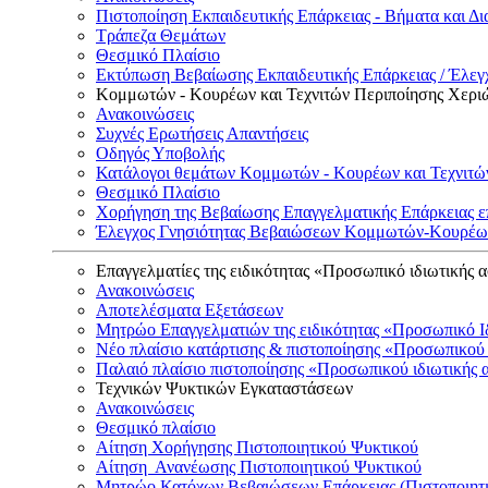
Πιστοποίηση Εκπαιδευτικής Επάρκειας - Βήματα και Δι
Τράπεζα Θεμάτων
Θεσμικό Πλαίσιο
Εκτύπωση Βεβαίωσης Εκπαιδευτικής Επάρκειας / Έλεγχ
Κομμωτών - Κουρέων και Τεχνιτών Περιποίησης Χερι
Ανακοινώσεις
Συχνές Ερωτήσεις Απαντήσεις
Οδηγός Υποβολής
Κατάλογοι θεμάτων Κομμωτών - Κουρέων και Τεχνιτώ
Θεσμικό Πλαίσιο
Χορήγηση της Βεβαίωσης Επαγγελματικής Επάρκειας ε
Έλεγχος Γνησιότητας Βεβαιώσεων Κομμωτών-Κουρέων
Επαγγελματίες της ειδικότητας «Προσωπικό ιδιωτικής 
Ανακοινώσεις
Αποτελέσματα Εξετάσεων
Μητρώο Επαγγελματιών της ειδικότητας «Προσωπικό Ι
Νέο πλαίσιο κατάρτισης & πιστοποίησης «Προσωπικού 
Παλαιό πλαίσιο πιστοποίησης «Προσωπικού ιδιωτικής 
Τεχνικών Ψυκτικών Εγκαταστάσεων
Ανακοινώσεις
Θεσμικό πλαίσιο
Αίτηση Χορήγησης Πιστοποιητικού Ψυκτικού
Αίτηση Ανανέωσης Πιστοποιητικού Ψυκτικού
Μητρώο Κατόχων Βεβαιώσεων Επάρκειας (Πιστοποιητ