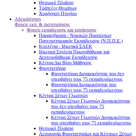
Θεσμικό Πλαίσιο
Τράπεζες Θεμάτων
Χορήγηση Πτυχίου
Αδειοδότηση
Φορείς εκπ. & πιστοποίησης
Φορείς εκπαίδευσης και κατάρτισης
Παραρτήματα - Νομικών Προσώπων
Πανεπιστημιακής Εκπαίδευσης (Ν.Π.Π.Ε.)
Κολλέγια - Ιδιωτικά ΣΑΕΚ
Ιδιωτικά Σχολεία Πρωτοβάθμιας και
Δευτεροβάθμιας Εκπαίδευσης
Κέντρα Δια Βίου Μάθησης
Φροντιστήρια
Φροντιστήρια Δυναμικότητας που δεν
υπερβαίνει τους 75 εκπαιδευόμενους
Φροντιστήρια Δυναμικότητας που
υπερβαίνει τους 75 εκπαιδευόμενους
Κέντρα Ξένων Γλωσσών
Kέντρα Ξένων Γλωσσών Δυναμικότητας
που δεν υπερβαίνει τους 75
εκπαιδευόμενους
Kέντρα Ξένων Γλωσσών Δυναμικότητας
που υπερβαίνει τους 75 εκπαιδευόμενους
Θεσμικό Πλαίσιο
Λειτουργία Φροντιστηρίων και Κέντρων Ξένων