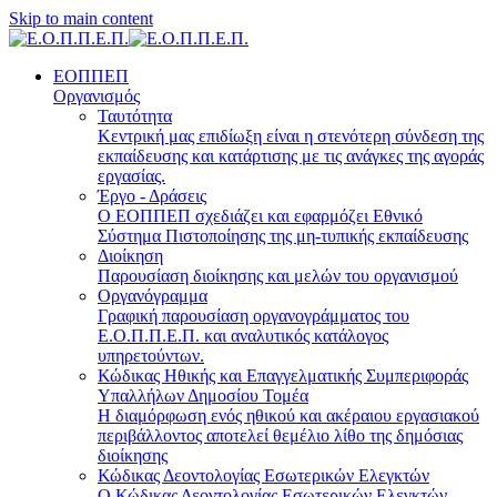
Skip to main content
ΕΟΠΠΕΠ
Οργανισμός
Ταυτότητα
Κεντρική μας επιδίωξη είναι η στενότερη σύνδεση της
εκπαίδευσης και κατάρτισης με τις ανάγκες της αγοράς
εργασίας.
Έργο - Δράσεις
Ο ΕΟΠΠΕΠ σχεδιάζει και εφαρμόζει Eθνικό
Σύστημα Πιστοποίησης της μη-τυπικής εκπαίδευσης
Διοίκηση
Παρουσίαση διοίκησης και μελών του οργανισμού
Οργανόγραμμα
Γραφική παρουσίαση οργανογράμματος του
Ε.Ο.Π.Π.Ε.Π. και αναλυτικός κατάλογος
υπηρετούντων.
Κώδικας Ηθικής και Επαγγελματικής Συμπεριφοράς
Υπαλλήλων Δημοσίου Τομέα
Η διαμόρφωση ενός ηθικού και ακέραιου εργασιακού
περιβάλλοντος αποτελεί θεμέλιο λίθο της δημόσιας
διοίκησης
Κώδικας Δεοντολογίας Εσωτερικών Ελεγκτών
Ο Κώδικας Δεοντολογίας Εσωτερικών Ελεγκτών