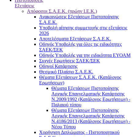
Πιστοποιήσεις
Εξετάσεις
Απόφοιτοι Σ.Α.Ε.Κ. (πρώην Ι.Ε.Κ.)
Ανακοινώσεις Εξετάσεων Πιστοποίησης
Σ.Α.Ε.Κ.
Υποβολή αίτησης συμμετοχής στις εξετάσεις
2026
Αποτελέσματα Εξετάσεων Σ.Α.Ε.Κ.
Οδηγός Υποβολής για όλες τις ειδικότητες
ΣΑΕΚ/ΣΕΚ
Οδηγός Υποβολής για την ειδικότητα ΕΥΟΑΜ
Συχνές Ερωτήσεις ΣΑΕΚ/ΣΕΚ
Οδηγοί Κατάρτισης
Θεσμικό Πλαίσιο Σ.Α.Ε.Κ.
Θέματα Εξετάσεων Σ.Α.Ε.Κ. (Κατάλογος
Ερωτήσεων)
Θέματα Εξετάσεων Πιστοποίησης
Αρχικής Επαγγελματικής Κατάρτισης
Ν.2009/1992 (Κατάλογος Ερωτήσεων) -
Παλαιού τύπου
Θέματα Εξετάσεων Πιστοποίησης
Αρχικής Επαγγελματικής Κατάρτισης
Ν.4186/2013 (Κατάλογος Ερωτήσεων) -
Νέου Τύπου
Χορήγηση Διπλώματος - Πιστοποιητικού