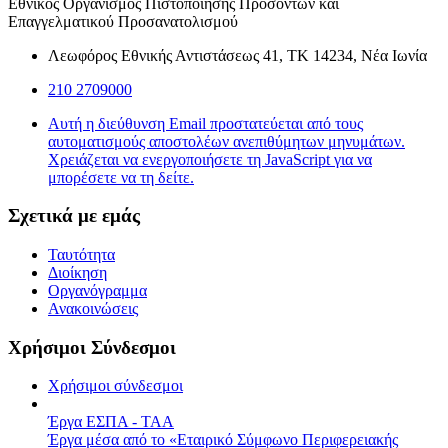
Εθνικός Οργανισμός Πιστοποίησης Προσόντων και
Επαγγελματικού Προσανατολισμού
Λεωφόρος Εθνικής Αντιστάσεως 41, ΤΚ 14234, Νέα Ιωνία
210 2709000
Αυτή η διεύθυνση Email προστατεύεται από τους
αυτοματισμούς αποστολέων ανεπιθύμητων μηνυμάτων.
Χρειάζεται να ενεργοποιήσετε τη JavaScript για να
μπορέσετε να τη δείτε.
Σχετικά με εμάς
Ταυτότητα
Διοίκηση
Οργανόγραμμα
Ανακοινώσεις
Χρήσιμοι Σύνδεσμοι
Χρήσιμοι σύνδεσμοι
Έργα ΕΣΠΑ - ΤΑΑ
Έργα μέσα από το «Εταιρικό Σύμφωνο Περιφερειακής