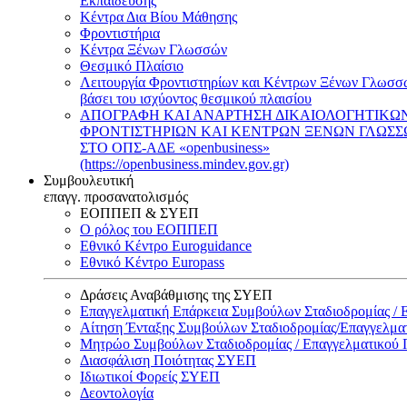
Εκπαίδευσης
Κέντρα Δια Βίου Μάθησης
Φροντιστήρια
Κέντρα Ξένων Γλωσσών
Θεσμικό Πλαίσιο
Λειτουργία Φροντιστηρίων και Κέντρων Ξένων Γλωσσ
βάσει του ισχύοντος θεσμικού πλαισίου
ΑΠΟΓΡΑΦΗ ΚΑΙ ΑΝΑΡΤΗΣΗ ΔΙΚΑΙΟΛΟΓΗΤΙΚΩ
ΦΡΟΝΤΙΣΤΗΡΙΩΝ ΚΑΙ ΚΕΝΤΡΩΝ ΞΕΝΩΝ ΓΛΩΣ
ΣΤΟ ΟΠΣ-ΑΔΕ «openbusiness»
(https://openbusiness.mindev.gov.gr)
Συμβουλευτική
επαγγ. προσανατολισμός
ΕΟΠΠΕΠ & ΣΥΕΠ
Ο ρόλος του ΕΟΠΠΕΠ
Εθνικό Κέντρο Euroguidance
Εθνικό Κέντρο Europass
Δράσεις Αναβάθμισης της ΣΥΕΠ
Επαγγελματική Επάρκεια Συμβούλων Σταδιοδρομίας /
Αίτηση Ένταξης Συμβούλων Σταδιοδρομίας/Επαγγελμ
Μητρώο Συμβούλων Σταδιοδρομίας / Επαγγελματικού
Διασφάλιση Ποιότητας ΣΥΕΠ
Ιδιωτικοί Φορείς ΣΥΕΠ
Δεοντολογία