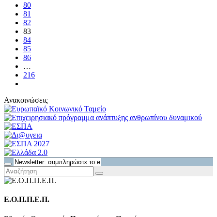
80
81
82
83
84
85
86
…
216
Ανακοινώσεις
Ε.Ο.Π.Π.Ε.Π.