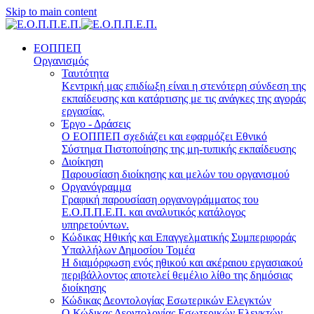
Skip to main content
ΕΟΠΠΕΠ
Οργανισμός
Ταυτότητα
Κεντρική μας επιδίωξη είναι η στενότερη σύνδεση της
εκπαίδευσης και κατάρτισης με τις ανάγκες της αγοράς
εργασίας.
Έργο - Δράσεις
Ο ΕΟΠΠΕΠ σχεδιάζει και εφαρμόζει Eθνικό
Σύστημα Πιστοποίησης της μη-τυπικής εκπαίδευσης
Διοίκηση
Παρουσίαση διοίκησης και μελών του οργανισμού
Οργανόγραμμα
Γραφική παρουσίαση οργανογράμματος του
Ε.Ο.Π.Π.Ε.Π. και αναλυτικός κατάλογος
υπηρετούντων.
Κώδικας Ηθικής και Επαγγελματικής Συμπεριφοράς
Υπαλλήλων Δημοσίου Τομέα
Η διαμόρφωση ενός ηθικού και ακέραιου εργασιακού
περιβάλλοντος αποτελεί θεμέλιο λίθο της δημόσιας
διοίκησης
Κώδικας Δεοντολογίας Εσωτερικών Ελεγκτών
Ο Κώδικας Δεοντολογίας Εσωτερικών Ελεγκτών