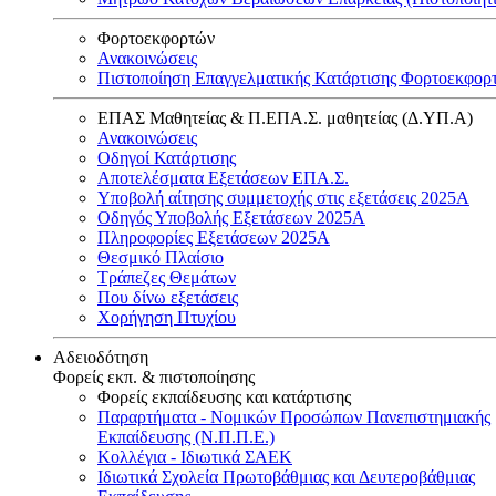
Φορτοεκφορτών
Ανακοινώσεις
Πιστοποίηση Επαγγελματικής Κατάρτισης Φορτοεκφορ
ΕΠΑΣ Μαθητείας & Π.ΕΠΑ.Σ. μαθητείας (Δ.ΥΠ.Α)
Ανακοινώσεις
Oδηγοί Κατάρτισης
Αποτελέσματα Εξετάσεων ΕΠΑ.Σ.
Υποβολή αίτησης συμμετοχής στις εξετάσεις 2025Α
Οδηγός Υποβολής Εξετάσεων 2025A
Πληροφορίες Εξετάσεων 2025Α
Θεσμικό Πλαίσιο
Τράπεζες Θεμάτων
Που δίνω εξετάσεις
Χορήγηση Πτυχίου
Αδειοδότηση
Φορείς εκπ. & πιστοποίησης
Φορείς εκπαίδευσης και κατάρτισης
Παραρτήματα - Νομικών Προσώπων Πανεπιστημιακής
Εκπαίδευσης (Ν.Π.Π.Ε.)
Κολλέγια - Ιδιωτικά ΣΑΕΚ
Ιδιωτικά Σχολεία Πρωτοβάθμιας και Δευτεροβάθμιας