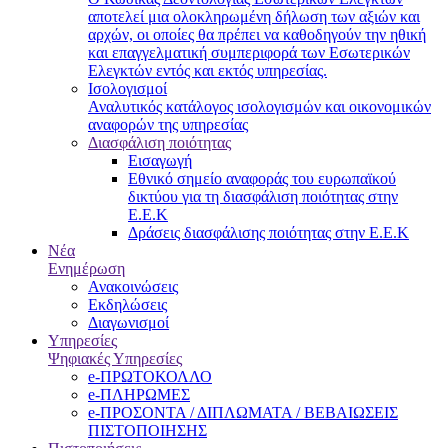
αποτελεί μια ολοκληρωμένη δήλωση των αξιών και
αρχών, οι οποίες θα πρέπει να καθοδηγούν την ηθική
και επαγγελματική συμπεριφορά των Εσωτερικών
Ελεγκτών εντός και εκτός υπηρεσίας.
Ισολογισμοί
Αναλυτικός κατάλογος ισολογισμών και οικονομικών
αναφορών της υπηρεσίας
Διασφάλιση ποιότητας
Εισαγωγή
Εθνικό σημείο αναφοράς του ευρωπαϊκού
δικτύου για τη διασφάλιση ποιότητας στην
Ε.Ε.Κ
Δράσεις διασφάλισης ποιότητας στην Ε.Ε.Κ
Νέα
Ενημέρωση
Ανακοινώσεις
Εκδηλώσεις
Διαγωνισμοί
Υπηρεσίες
Ψηφιακές Υπηρεσίες
e-ΠΡΩΤΟΚΟΛΛΟ
e-ΠΛΗΡΩΜΕΣ
e-ΠΡΟΣΟΝΤΑ / ΔΙΠΛΩΜΑΤΑ / ΒΕΒΑΙΩΣΕΙΣ
ΠΙΣΤΟΠΟΙΗΣΗΣ