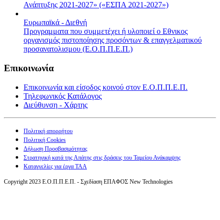
Ανάπτυξης 2021-2027» («ΕΣΠΑ 2021-2027»)
Ευρωπαϊκά - Διεθνή
Προγραμματα που συμμετέχει ή υλοποιεί ο Εθνικος
οργανισμός πιστοποίησης προσόντων & επαγγελματικού
προσανατολισμου (Ε.Ο.Π.Π.Ε.Π.)
Επικοινωνία
Επικοινωνία και είσοδος κοινού στον Ε.Ο.Π.Π.Ε.Π.
Τηλεφωνικός Κατάλογος
Διεύθυνση - Χάρτης
Πολιτική απορρήτου
Πολιτική Cookies
Δήλωση Προσβασιμότητας
Στρατηγική κατά της Απάτης στις δράσεις του Ταμείου Ανάκαμψης
Καταγγελίες για έργα ΤΑΑ
Copyright 2023 Ε.Ο.Π.Π.Ε.Π. - Σχεδίαση ΕΠΑΦΟΣ New Technologies