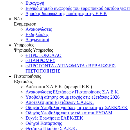
Εισαγωγή
Εθνικό σημείο αναφοράς του ευρωπαϊκού δικτύου για τ
Δράσεις διασφάλισης ποιότητας στην Ε.Ε.Κ
Νέα
Ενημέρωση
Ανακοινώσεις
Εκδηλώσεις
Διαγωνισμοί
Υπηρεσίες
Ψηφιακές Υπηρεσίες
e-ΠΡΩΤΟΚΟΛΛΟ
e-ΠΛΗΡΩΜΕΣ
e-ΠΡΟΣΟΝΤΑ / ΔΙΠΛΩΜΑΤΑ / ΒΕΒΑΙΩΣΕΙΣ
ΠΙΣΤΟΠΟΙΗΣΗΣ
Πιστοποιήσεις
Εξετάσεις
Απόφοιτοι Σ.Α.Ε.Κ. (πρώην Ι.Ε.Κ.)
Ανακοινώσεις Εξετάσεων Πιστοποίησης Σ.Α.Ε.Κ.
Υποβολή αίτησης συμμετοχής στις εξετάσεις 2026
Αποτελέσματα Εξετάσεων Σ.Α.Ε.Κ.
Οδηγός Υποβολής για όλες τις ειδικότητες ΣΑΕΚ/ΣΕΚ
Οδηγός Υποβολής για την ειδικότητα ΕΥΟΑΜ
Συχνές Ερωτήσεις ΣΑΕΚ/ΣΕΚ
Οδηγοί Κατάρτισης
Θεσμικό Πλαίσιο Σ.Α.Ε.Κ.