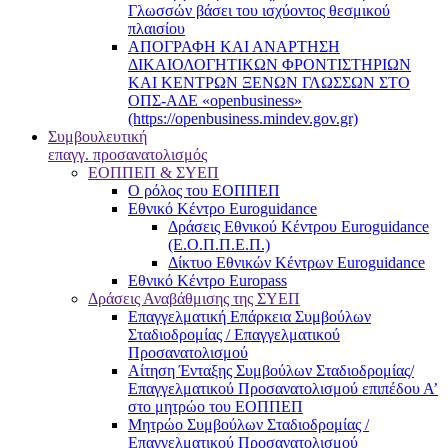
Γλωσσών βάσει του ισχύοντος θεσμικού
πλαισίου
ΑΠΟΓΡΑΦΗ ΚΑΙ ΑΝΑΡΤΗΣΗ
ΔΙΚΑΙΟΛΟΓΗΤΙΚΩΝ ΦΡΟΝΤΙΣΤΗΡΙΩΝ
ΚΑΙ ΚΕΝΤΡΩΝ ΞΕΝΩΝ ΓΛΩΣΣΩΝ ΣΤΟ
ΟΠΣ-ΑΔΕ «openbusiness»
(https://openbusiness.mindev.gov.gr)
Συμβουλευτική
επαγγ. προσανατολισμός
ΕΟΠΠΕΠ & ΣΥΕΠ
Ο ρόλος του ΕΟΠΠΕΠ
Εθνικό Κέντρο Euroguidance
Δράσεις Εθνικού Κέντρου Euroguidance
(Ε.Ο.Π.Π.Ε.Π.)
Δίκτυο Εθνικών Κέντρων Euroguidance
Εθνικό Κέντρο Europass
Δράσεις Αναβάθμισης της ΣΥΕΠ
Επαγγελματική Επάρκεια Συμβούλων
Σταδιοδρομίας / Επαγγελματικού
Προσανατολισμού
Αίτηση Ένταξης Συμβούλων Σταδιοδρομίας/
Επαγγελματικού Προσανατολισμού επιπέδου Α’
στο μητρώο του ΕΟΠΠΕΠ
Μητρώο Συμβούλων Σταδιοδρομίας /
Επαγγελματικού Προσανατολισμού