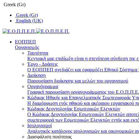
Greek (Gr)
Greek (Gr)
English (UK)
ΕΟΠΠΕΠ
Οργανισμός
Ταυτότητα
Κεντρική μας επιδίωξη είναι η στενότερη σύνδεση της ε
Έργο - Δράσεις
Ο ΕΟΠΠΕΠ σχεδιάζει και εφαρμόζει Eθνικό Σύστημα Π
Διοίκηση
Παρουσίαση διοίκησης και μελών του οργανισμού
Οργανόγραμμα
Γραφική παρουσίαση οργανογράμματος του Ε.Ο.Π.Π.Ε.Π
Κώδικας Ηθικής και Επαγγελματικής Συμπεριφοράς Υ
Η διαμόρφωση ενός ηθικού και ακέραιου εργασιακού πε
Κώδικας Δεοντολογίας Εσωτερικών Ελεγκτών
Ο Κώδικας Δεοντολογίας Εσωτερικών Ελεγκτών αποτελε
συμπεριφορά των Εσωτερικών Ελεγκτών εντός και εκτό
Ισολογισμοί
Αναλυτικός κατάλογος ισολογισμών και οικονομικών α
Διασφάλιση ποιότητας