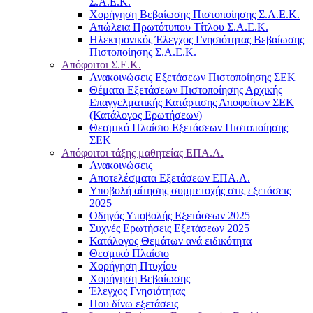
Σ.Α.Ε.Κ.
Χορήγηση Βεβαίωσης Πιστοποίησης Σ.Α.Ε.Κ.
Απώλεια Πρωτότυπου Τίτλου Σ.Α.Ε.Κ.
Ηλεκτρονικός Έλεγχος Γνησιότητας Βεβαίωσης
Πιστοποίησης Σ.Α.Ε.Κ.
Απόφοιτοι Σ.Ε.Κ.
Ανακοινώσεις Εξετάσεων Πιστοποίησης ΣΕΚ
Θέματα Εξετάσεων Πιστοποίησης Αρχικής
Επαγγελματικής Κατάρτισης Αποφοίτων ΣΕΚ
(Κατάλογος Ερωτήσεων)
Θεσμικό Πλαίσιο Εξετάσεων Πιστοποίησης
ΣΕΚ
Απόφοιτοι τάξης μαθητείας ΕΠΑ.Λ.
Ανακοινώσεις
Αποτελέσματα Εξετάσεων ΕΠΑ.Λ.
Υποβολή αίτησης συμμετοχής στις εξετάσεις
2025
Οδηγός Υποβολής Εξετάσεων 2025
Συχνές Ερωτήσεις Εξετάσεων 2025
Κατάλογος Θεμάτων ανά ειδικότητα
Θεσμικό Πλαίσιο
Χορήγηση Πτυχίου
Χορήγηση Βεβαίωσης
Έλεγχος Γνησιότητας
Που δίνω εξετάσεις