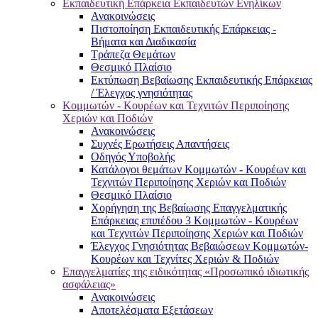
Εκπαιδευτική Επάρκεια Εκπαιδευτών Ενηλίκων
Ανακοινώσεις
Πιστοποίηση Εκπαιδευτικής Επάρκειας -
Βήματα και Διαδικασία
Τράπεζα Θεμάτων
Θεσμικό Πλαίσιο
Εκτύπωση Βεβαίωσης Εκπαιδευτικής Επάρκειας
/ Έλεγχος γνησιότητας
Κομμωτών - Κουρέων και Τεχνιτών Περιποίησης
Χεριών και Ποδιών
Ανακοινώσεις
Συχνές Ερωτήσεις Απαντήσεις
Οδηγός Υποβολής
Κατάλογοι θεμάτων Κομμωτών - Κουρέων και
Τεχνιτών Περιποίησης Χεριών και Ποδιών
Θεσμικό Πλαίσιο
Χορήγηση της Βεβαίωσης Επαγγελματικής
Επάρκειας επιπέδου 3 Κομμωτών - Κουρέων
και Τεχνιτών Περιποίησης Χεριών και Ποδιών
Έλεγχος Γνησιότητας Βεβαιώσεων Κομμωτών-
Κουρέων και Τεχνίτες Χεριών & Ποδιών
Επαγγελματίες της ειδικότητας «Προσωπικό ιδιωτικής
ασφάλειας»
Ανακοινώσεις
Αποτελέσματα Εξετάσεων