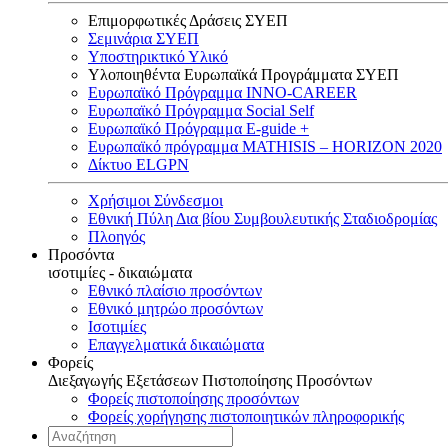
Επιμορφωτικές Δράσεις ΣΥΕΠ
Σεμινάρια ΣΥΕΠ
Υποστηρικτικό Υλικό
Υλοποιηθέντα Ευρωπαϊκά Προγράμματα ΣΥΕΠ
Ευρωπαϊκό Πρόγραμμα INNO-CAREER
Ευρωπαϊκό Πρόγραμμα Social Self
Ευρωπαϊκό Πρόγραμμα E-guide +
Ευρωπαϊκό πρόγραμμα MATHISIS – HORIZON 2020
Δίκτυο ELGPN
Χρήσιμοι Σύνδεσμοι
Εθνική Πύλη Δια βίου Συμβουλευτικής Σταδιοδρομίας
Πλοηγός
Προσόντα
ισοτιμίες - δικαιώματα
Εθνικό πλαίσιο προσόντων
Εθνικό μητρώο προσόντων
Ισοτιμίες
Επαγγελματικά δικαιώματα
Φορείς
Διεξαγωγής Εξετάσεων Πιστοποίησης Προσόντων
Φορείς πιστοποίησης προσόντων
Φορείς χορήγησης πιστοποιητικών πληροφορικής