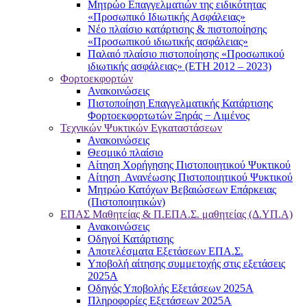
Μητρώο Επαγγελματιών της ειδικότητας
«Προσωπικό Ιδιωτικής Ασφάλειας»
Νέο πλαίσιο κατάρτισης & πιστοποίησης
«Προσωπικού ιδιωτικής ασφάλειας»
Παλαιό πλαίσιο πιστοποίησης «Προσωπικού
ιδιωτικής ασφάλειας» (ΕΤΗ 2012 – 2023)
Φορτοεκφορτών
Ανακοινώσεις
Πιστοποίηση Επαγγελματικής Κατάρτισης
Φορτοεκφορτωτών Ξηράς − Λιμένος
Τεχνικών Ψυκτικών Εγκαταστάσεων
Ανακοινώσεις
Θεσμικό πλαίσιο
Αίτηση Χορήγησης Πιστοποιητικού Ψυκτικού
Αίτηση Ανανέωσης Πιστοποιητικού Ψυκτικού
Μητρώο Κατόχων Βεβαιώσεων Επάρκειας
(Πιστοποιητικών)
ΕΠΑΣ Μαθητείας & Π.ΕΠΑ.Σ. μαθητείας (Δ.ΥΠ.Α)
Ανακοινώσεις
Oδηγοί Κατάρτισης
Αποτελέσματα Εξετάσεων ΕΠΑ.Σ.
Υποβολή αίτησης συμμετοχής στις εξετάσεις
2025Α
Οδηγός Υποβολής Εξετάσεων 2025A
Πληροφορίες Εξετάσεων 2025Α