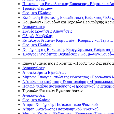
Πιστοποίηση Εκπαιδευτικής Επάρκειας - Βήματα και Δι
Τράπεζα Θεμάτων
Θεσμικό Πλαίσιο
Εκτύπωση Βεβαίωσης Εκπαιδευτικής Επάρκειας / Έλεγχ
Κομμωτών - Κουρέων και Τεχνιτών Περιποίησης Χερι
Ανακοινώσεις
Συχνές Ερωτήσεις Απαντήσεις
Οδηγός Υποβολής
Κατάλογοι θεμάτων Κομμωτών - Κουρέων και Τεχνιτώ
Θεσμικό Πλαίσιο
Χορήγηση της Βεβαίωσης Επαγγελματικής Επάρκειας ε
Έλεγχος Γνησιότητας Βεβαιώσεων Κομμωτών-Κουρέων
Επαγγελματίες της ειδικότητας «Προσωπικό ιδιωτικής 
Ανακοινώσεις
Αποτελέσματα Εξετάσεων
Μητρώο Επαγγελματιών της ειδικότητας «Προσωπικό Ι
Νέο πλαίσιο κατάρτισης & πιστοποίησης «Προσωπικού 
Παλαιό πλαίσιο πιστοποίησης «Προσωπικού ιδιωτικής 
Τεχνικών Ψυκτικών Εγκαταστάσεων
Ανακοινώσεις
Θεσμικό πλαίσιο
Αίτηση Χορήγησης Πιστοποιητικού Ψυκτικού
Αίτηση Ανανέωσης Πιστοποιητικού Ψυκτικού
Μητρώο Κατόχων Βεβαιώσεων Επάρκειας (Πιστοποιητ