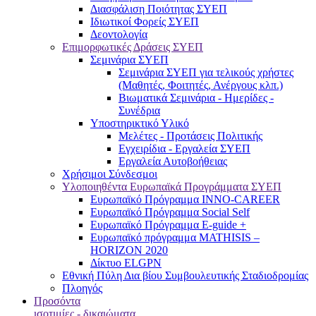
Διασφάλιση Ποιότητας ΣΥΕΠ
Ιδιωτικοί Φορείς ΣΥΕΠ
Δεοντολογία
Επιμορφωτικές Δράσεις ΣΥΕΠ
Σεμινάρια ΣΥΕΠ
Σεμινάρια ΣΥΕΠ για τελικούς χρήστες
(Μαθητές, Φοιτητές, Ανέργους κλπ.)
Βιωματικά Σεμινάρια - Ημερίδες -
Συνέδρια
Υποστηρικτικό Υλικό
Μελέτες - Προτάσεις Πολιτικής
Εγχειρίδια - Εργαλεία ΣΥΕΠ
Εργαλεία Αυτοβοήθειας
Χρήσιμοι Σύνδεσμοι
Υλοποιηθέντα Ευρωπαϊκά Προγράμματα ΣΥΕΠ
Ευρωπαϊκό Πρόγραμμα INNO-CAREER
Ευρωπαϊκό Πρόγραμμα Social Self
Ευρωπαϊκό Πρόγραμμα E-guide +
Ευρωπαϊκό πρόγραμμα MATHISIS –
HORIZON 2020
Δίκτυο ELGPN
Εθνική Πύλη Δια βίου Συμβουλευτικής Σταδιοδρομίας
Πλοηγός
Προσόντα
ισοτιμίες - δικαιώματα