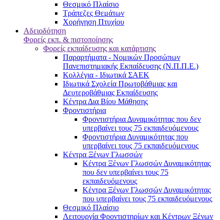
Θεσμικό Πλαίσιο
Τράπεζες Θεμάτων
Χορήγηση Πτυχίου
Αδειοδότηση
Φορείς εκπ. & πιστοποίησης
Φορείς εκπαίδευσης και κατάρτισης
Παραρτήματα - Νομικών Προσώπων
Πανεπιστημιακής Εκπαίδευσης (Ν.Π.Π.Ε.)
Κολλέγια - Ιδιωτικά ΣΑΕΚ
Ιδιωτικά Σχολεία Πρωτοβάθμιας και
Δευτεροβάθμιας Εκπαίδευσης
Κέντρα Δια Βίου Μάθησης
Φροντιστήρια
Φροντιστήρια Δυναμικότητας που δεν
υπερβαίνει τους 75 εκπαιδευόμενους
Φροντιστήρια Δυναμικότητας που
υπερβαίνει τους 75 εκπαιδευόμενους
Κέντρα Ξένων Γλωσσών
Kέντρα Ξένων Γλωσσών Δυναμικότητας
που δεν υπερβαίνει τους 75
εκπαιδευόμενους
Kέντρα Ξένων Γλωσσών Δυναμικότητας
που υπερβαίνει τους 75 εκπαιδευόμενους
Θεσμικό Πλαίσιο
Λειτουργία Φροντιστηρίων και Κέντρων Ξένων