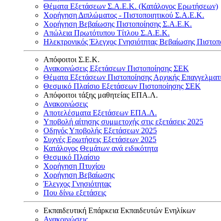
Θέματα Εξετάσεων Σ.Α.Ε.Κ. (Κατάλογος Ερωτήσεων)
Χορήγηση Διπλώματος - Πιστοποιητικού Σ.Α.Ε.Κ.
Χορήγηση Βεβαίωσης Πιστοποίησης Σ.Α.Ε.Κ.
Απώλεια Πρωτότυπου Τίτλου Σ.Α.Ε.Κ.
Ηλεκτρονικός Έλεγχος Γνησιότητας Βεβαίωσης Πιστοπ
Απόφοιτοι Σ.Ε.Κ.
Ανακοινώσεις Εξετάσεων Πιστοποίησης ΣΕΚ
Θέματα Εξετάσεων Πιστοποίησης Αρχικής Επαγγελματ
Θεσμικό Πλαίσιο Εξετάσεων Πιστοποίησης ΣΕΚ
Απόφοιτοι τάξης μαθητείας ΕΠΑ.Λ.
Ανακοινώσεις
Αποτελέσματα Εξετάσεων ΕΠΑ.Λ.
Υποβολή αίτησης συμμετοχής στις εξετάσεις 2025
Οδηγός Υποβολής Εξετάσεων 2025
Συχνές Ερωτήσεις Εξετάσεων 2025
Κατάλογος Θεμάτων ανά ειδικότητα
Θεσμικό Πλαίσιο
Χορήγηση Πτυχίου
Χορήγηση Βεβαίωσης
Έλεγχος Γνησιότητας
Που δίνω εξετάσεις
Εκπαιδευτική Επάρκεια Εκπαιδευτών Ενηλίκων
Ανακοινώσεις