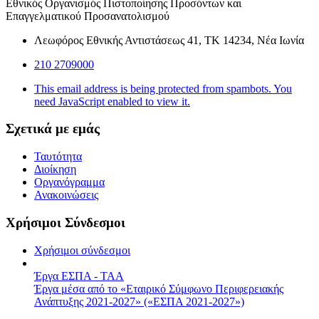
Εθνικός Οργανισμός Πιστοποίησης Προσόντων και
Επαγγελματικού Προσανατολισμού
Λεωφόρος Εθνικής Αντιστάσεως 41, ΤΚ 14234, Νέα Ιωνία
210 2709000
This email address is being protected from spambots. You
need JavaScript enabled to view it.
Σχετικά με εμάς
Ταυτότητα
Διοίκηση
Οργανόγραμμα
Ανακοινώσεις
Χρήσιμοι Σύνδεσμοι
Χρήσιμοι σύνδεσμοι
Έργα ΕΣΠΑ - ΤΑΑ
Έργα μέσα από το «Εταιρικό Σύμφωνο Περιφερειακής
Ανάπτυξης 2021-2027» («ΕΣΠΑ 2021-2027»)