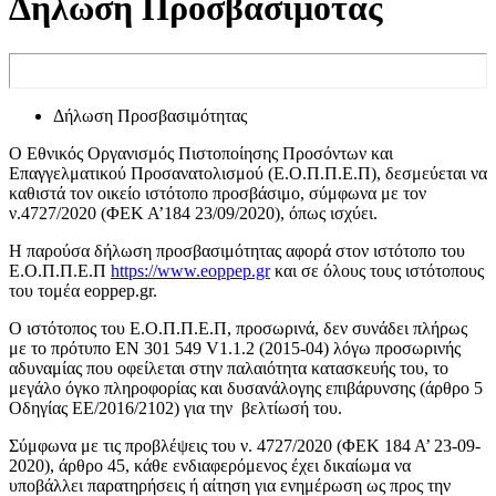
Δήλωση Προσβασιμότας
Δήλωση Προσβασιμότητας
O Εθνικός Οργανισμός Πιστοποίησης Προσόντων και
Επαγγελματικού Προσανατολισμού (Ε.Ο.Π.Π.Ε.Π), δεσμεύεται να
καθιστά τον οικείο ιστότοπο προσβάσιμο, σύμφωνα με τον
ν.4727/2020 (ΦΕΚ Α’184 23/09/2020), όπως ισχύει.
Η παρούσα δήλωση προσβασιμότητας αφορά στον ιστότοπο του
Ε.Ο.Π.Π.Ε.Π
https://www.eoppep.gr
και σε όλους τους ιστότοπους
του τομέα eoppep.gr.
Ο ιστότοπος του Ε.Ο.Π.Π.Ε.Π, προσωρινά, δεν συνάδει πλήρως
με το πρότυπο ΕΝ 301 549 V1.1.2 (2015-04) λόγω προσωρινής
αδυναμίας που οφείλεται στην παλαιότητα κατασκευής του, το
μεγάλο όγκο πληροφορίας και δυσανάλογης επιβάρυνσης (άρθρο 5
Οδηγίας ΕΕ/2016/2102) για την βελτίωσή του.
Σύμφωνα με τις προβλέψεις του ν. 4727/2020 (ΦΕΚ 184 Α’ 23-09-
2020), άρθρο 45, κάθε ενδιαφερόμενος έχει δικαίωμα να
υποβάλλει παρατηρήσεις ή αίτηση για ενημέρωση ως προς την