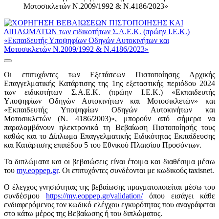
Μοτοσικλετών N.2009/1992 & N.4186/2023»
Οι επιτυχόντες των Εξετάσεων Πιστοποίησης Αρχικής
Επαγγελματικής Κατάρτισης της 1ης εξεταστικής περιόδου 2024
των ειδικοτήτων Σ.Α.Ε.Κ. (πρώην Ι.Ε.Κ.) «Εκπαιδευτής
Υποψηφίων Οδηγών Αυτοκινήτων και Μοτοσικλετών» και
«Εκπαιδευτής Υποψηφίων Οδηγών Αυτοκινήτων και
Μοτοσικλετών (Ν. 4186/2003)», μπορούν από σήμερα να
παραλαμβάνουν ηλεκτρονικά τη Βεβαίωση Πιστοποίησής τους
καθώς και το Δίπλωμα Επαγγελματικής Ειδικότητας Εκπαίδευσης
και Κατάρτισης επιπέδου 5 του Εθνικού Πλαισίου Προσόντων.
Τα διπλώματα και οι βεβαιώσεις είναι έτοιμα και διαθέσιμα μέσω
του
my.eoppep.gr
. Οι επιτυχόντες συνδέονται με κωδικούς taxisnet.
Ο έλεγχος γνησιότητας της βεβαίωσης πραγματοποιείται μέσω του
συνδέσμου
https://my.eoppep.gr/validation/
όπου εισάγει κάθε
ενδιαφερόμενος τον κωδικό ελέγχου εγκυρότητας που αναγράφεται
στο κάτω μέρος της Βεβαίωσης ή του διπλώματος.