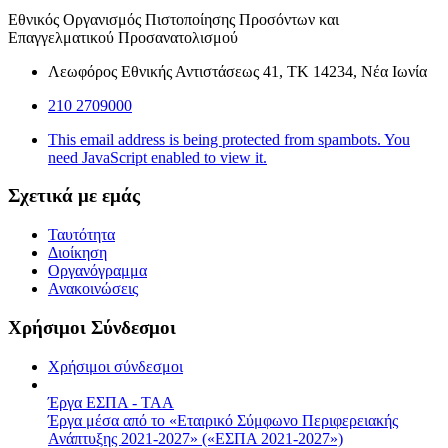
Εθνικός Οργανισμός Πιστοποίησης Προσόντων και
Επαγγελματικού Προσανατολισμού
Λεωφόρος Εθνικής Αντιστάσεως 41, ΤΚ 14234, Νέα Ιωνία
210 2709000
This email address is being protected from spambots. You
need JavaScript enabled to view it.
Σχετικά με εμάς
Ταυτότητα
Διοίκηση
Οργανόγραμμα
Ανακοινώσεις
Χρήσιμοι Σύνδεσμοι
Χρήσιμοι σύνδεσμοι
Έργα ΕΣΠΑ - ΤΑΑ
Έργα μέσα από το «Εταιρικό Σύμφωνο Περιφερειακής
Ανάπτυξης 2021-2027» («ΕΣΠΑ 2021-2027»)