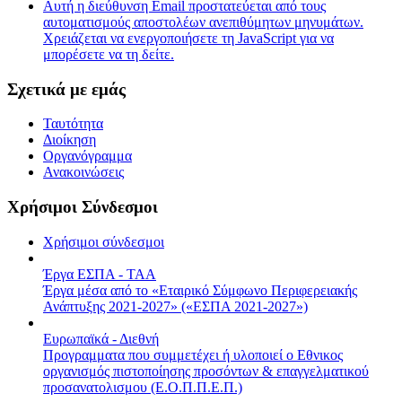
Αυτή η διεύθυνση Email προστατεύεται από τους
αυτοματισμούς αποστολέων ανεπιθύμητων μηνυμάτων.
Χρειάζεται να ενεργοποιήσετε τη JavaScript για να
μπορέσετε να τη δείτε.
Σχετικά με εμάς
Ταυτότητα
Διοίκηση
Οργανόγραμμα
Ανακοινώσεις
Χρήσιμοι Σύνδεσμοι
Χρήσιμοι σύνδεσμοι
Έργα ΕΣΠΑ - ΤΑΑ
Έργα μέσα από το «Εταιρικό Σύμφωνο Περιφερειακής
Ανάπτυξης 2021-2027» («ΕΣΠΑ 2021-2027»)
Ευρωπαϊκά - Διεθνή
Προγραμματα που συμμετέχει ή υλοποιεί ο Εθνικος
οργανισμός πιστοποίησης προσόντων & επαγγελματικού
προσανατολισμου (Ε.Ο.Π.Π.Ε.Π.)