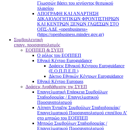
Γλωσσών βάσει του ισχύοντος θεσμικού
πλαισίου
ΑΠΟΓΡΑΦΗ ΚΑΙ ΑΝΑΡΤΗΣΗ
ΔΙΚΑΙΟΛΟΓΗΤΙΚΩΝ ΦΡΟΝΤΙΣΤΗΡΙΩΝ
ΚΑΙ ΚΕΝΤΡΩΝ ΞΕΝΩΝ ΓΛΩΣΣΩΝ ΣΤΟ
ΟΠΣ-ΑΔΕ «openbusiness»
(https://openbusiness.mindev.gov.gr)
Συμβουλευτική
επαγγ. προσανατολισμός
ΕΟΠΠΕΠ & ΣΥΕΠ
Ο ρόλος του ΕΟΠΠΕΠ
Εθνικό Κέντρο Euroguidance
Δράσεις Εθνικού Κέντρου Euroguidance
(Ε.Ο.Π.Π.Ε.Π.)
Δίκτυο Εθνικών Κέντρων Euroguidance
Εθνικό Κέντρο Europass
Δράσεις Αναβάθμισης της ΣΥΕΠ
Επαγγελματική Επάρκεια Συμβούλων
Σταδιοδρομίας / Επαγγελματικού
Προσανατολισμού
Αίτηση Ένταξης Συμβούλων Σταδιοδρομίας/
Επαγγελματικού Προσανατολισμού επιπέδου Α’
στο μητρώο του ΕΟΠΠΕΠ
Μητρώο Συμβούλων Σταδιοδρομίας /
Επαγγελματικού Προσανατολισμού