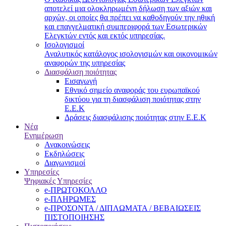
αποτελεί μια ολοκληρωμένη δήλωση των αξιών και
αρχών, οι οποίες θα πρέπει να καθοδηγούν την ηθική
και επαγγελματική συμπεριφορά των Εσωτερικών
Ελεγκτών εντός και εκτός υπηρεσίας.
Ισολογισμοί
Αναλυτικός κατάλογος ισολογισμών και οικονομικών
αναφορών της υπηρεσίας
Διασφάλιση ποιότητας
Εισαγωγή
Εθνικό σημείο αναφοράς του ευρωπαϊκού
δικτύου για τη διασφάλιση ποιότητας στην
Ε.Ε.Κ
Δράσεις διασφάλισης ποιότητας στην Ε.Ε.Κ
Νέα
Ενημέρωση
Ανακοινώσεις
Εκδηλώσεις
Διαγωνισμοί
Υπηρεσίες
Ψηφιακές Υπηρεσίες
e-ΠΡΩΤΟΚΟΛΛΟ
e-ΠΛΗΡΩΜΕΣ
e-ΠΡΟΣΟΝΤΑ / ΔΙΠΛΩΜΑΤΑ / ΒΕΒΑΙΩΣΕΙΣ
ΠΙΣΤΟΠΟΙΗΣΗΣ