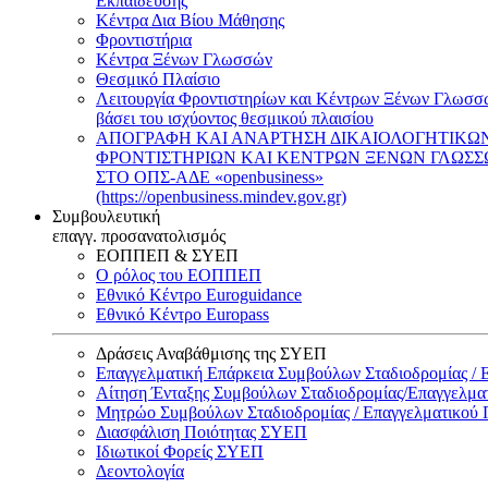
Εκπαίδευσης
Κέντρα Δια Βίου Μάθησης
Φροντιστήρια
Κέντρα Ξένων Γλωσσών
Θεσμικό Πλαίσιο
Λειτουργία Φροντιστηρίων και Κέντρων Ξένων Γλωσσ
βάσει του ισχύοντος θεσμικού πλαισίου
ΑΠΟΓΡΑΦΗ ΚΑΙ ΑΝΑΡΤΗΣΗ ΔΙΚΑΙΟΛΟΓΗΤΙΚΩ
ΦΡΟΝΤΙΣΤΗΡΙΩΝ ΚΑΙ ΚΕΝΤΡΩΝ ΞΕΝΩΝ ΓΛΩΣ
ΣΤΟ ΟΠΣ-ΑΔΕ «openbusiness»
(https://openbusiness.mindev.gov.gr)
Συμβουλευτική
επαγγ. προσανατολισμός
ΕΟΠΠΕΠ & ΣΥΕΠ
Ο ρόλος του ΕΟΠΠΕΠ
Εθνικό Κέντρο Euroguidance
Εθνικό Κέντρο Europass
Δράσεις Αναβάθμισης της ΣΥΕΠ
Επαγγελματική Επάρκεια Συμβούλων Σταδιοδρομίας /
Αίτηση Ένταξης Συμβούλων Σταδιοδρομίας/Επαγγελμ
Μητρώο Συμβούλων Σταδιοδρομίας / Επαγγελματικού
Διασφάλιση Ποιότητας ΣΥΕΠ
Ιδιωτικοί Φορείς ΣΥΕΠ
Δεοντολογία