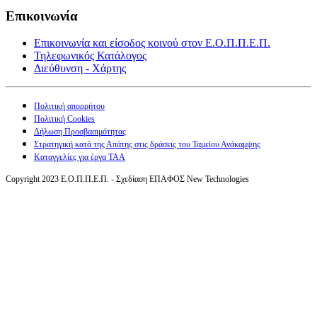
Επικοινωνία
Επικοινωνία και είσοδος κοινού στον Ε.Ο.Π.Π.Ε.Π.
Τηλεφωνικός Κατάλογος
Διεύθυνση - Χάρτης
Πολιτική απορρήτου
Πολιτική Cookies
Δήλωση Προσβασιμότητας
Στρατηγική κατά της Απάτης στις δράσεις του Ταμείου Ανάκαμψης
Καταγγελίες για έργα ΤΑΑ
Copyright 2023 Ε.Ο.Π.Π.Ε.Π. - Σχεδίαση ΕΠΑΦΟΣ New Technologies