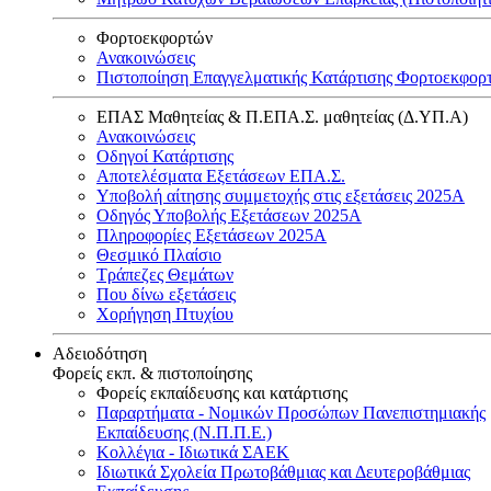
Φορτοεκφορτών
Ανακοινώσεις
Πιστοποίηση Επαγγελματικής Κατάρτισης Φορτοεκφορ
ΕΠΑΣ Μαθητείας & Π.ΕΠΑ.Σ. μαθητείας (Δ.ΥΠ.Α)
Ανακοινώσεις
Oδηγοί Κατάρτισης
Αποτελέσματα Εξετάσεων ΕΠΑ.Σ.
Υποβολή αίτησης συμμετοχής στις εξετάσεις 2025Α
Οδηγός Υποβολής Εξετάσεων 2025A
Πληροφορίες Εξετάσεων 2025Α
Θεσμικό Πλαίσιο
Τράπεζες Θεμάτων
Που δίνω εξετάσεις
Χορήγηση Πτυχίου
Αδειοδότηση
Φορείς εκπ. & πιστοποίησης
Φορείς εκπαίδευσης και κατάρτισης
Παραρτήματα - Νομικών Προσώπων Πανεπιστημιακής
Εκπαίδευσης (Ν.Π.Π.Ε.)
Κολλέγια - Ιδιωτικά ΣΑΕΚ
Ιδιωτικά Σχολεία Πρωτοβάθμιας και Δευτεροβάθμιας