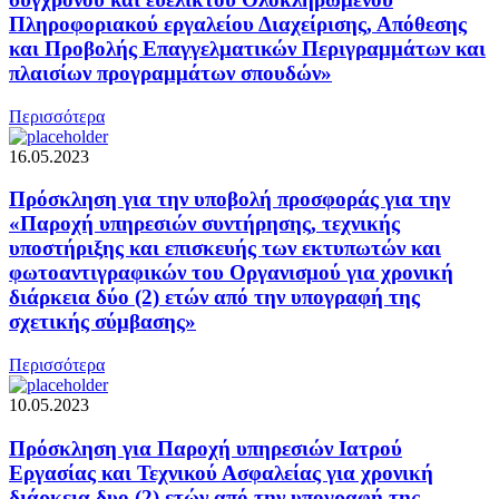
Πληροφοριακού εργαλείου Διαχείρισης, Απόθεσης
και Προβολής Επαγγελματικών Περιγραμμάτων και
πλαισίων προγραμμάτων σπουδών»
Περισσότερα
16.05.2023
Πρόσκληση για την υποβολή προσφοράς για την
«Παροχή υπηρεσιών συντήρησης, τεχνικής
υποστήριξης και επισκευής των εκτυπωτών και
φωτοαντιγραφικών του Οργανισμού για χρονική
διάρκεια δύο (2) ετών από την υπογραφή της
σχετικής σύμβασης»
Περισσότερα
10.05.2023
Πρόσκληση για Παροχή υπηρεσιών Ιατρού
Εργασίας και Τεχνικού Ασφαλείας για χρονική
διάρκεια δυο (2) ετών από την υπογραφή της