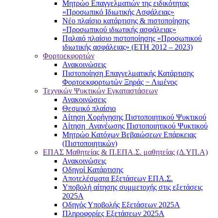
Μητρώο Επαγγελματιών της ειδικότητας
«Προσωπικό Ιδιωτικής Ασφάλειας»
Νέο πλαίσιο κατάρτισης & πιστοποίησης
«Προσωπικού ιδιωτικής ασφάλειας»
Παλαιό πλαίσιο πιστοποίησης «Προσωπικού
ιδιωτικής ασφάλειας» (ΕΤΗ 2012 – 2023)
Φορτοεκφορτών
Ανακοινώσεις
Πιστοποίηση Επαγγελματικής Κατάρτισης
Φορτοεκφορτωτών Ξηράς − Λιμένος
Τεχνικών Ψυκτικών Εγκαταστάσεων
Ανακοινώσεις
Θεσμικό πλαίσιο
Αίτηση Χορήγησης Πιστοποιητικού Ψυκτικού
Αίτηση Ανανέωσης Πιστοποιητικού Ψυκτικού
Μητρώο Κατόχων Βεβαιώσεων Επάρκειας
(Πιστοποιητικών)
ΕΠΑΣ Μαθητείας & Π.ΕΠΑ.Σ. μαθητείας (Δ.ΥΠ.Α)
Ανακοινώσεις
Oδηγοί Κατάρτισης
Αποτελέσματα Εξετάσεων ΕΠΑ.Σ.
Υποβολή αίτησης συμμετοχής στις εξετάσεις
2025Α
Οδηγός Υποβολής Εξετάσεων 2025A
Πληροφορίες Εξετάσεων 2025Α