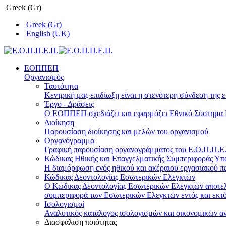
Greek (Gr)
Greek (Gr)
English (UK)
ΕΟΠΠΕΠ
Οργανισμός
Ταυτότητα
Κεντρική μας επιδίωξη είναι η στενότερη σύνδεση της ε
Έργο - Δράσεις
Ο ΕΟΠΠΕΠ σχεδιάζει και εφαρμόζει Eθνικό Σύστημα Π
Διοίκηση
Παρουσίαση διοίκησης και μελών του οργανισμού
Οργανόγραμμα
Γραφική παρουσίαση οργανογράμματος του Ε.Ο.Π.Π.Ε.Π
Κώδικας Ηθικής και Επαγγελματικής Συμπεριφοράς Υ
Η διαμόρφωση ενός ηθικού και ακέραιου εργασιακού πε
Κώδικας Δεοντολογίας Εσωτερικών Ελεγκτών
Ο Κώδικας Δεοντολογίας Εσωτερικών Ελεγκτών αποτελε
συμπεριφορά των Εσωτερικών Ελεγκτών εντός και εκτό
Ισολογισμοί
Αναλυτικός κατάλογος ισολογισμών και οικονομικών α
Διασφάλιση ποιότητας