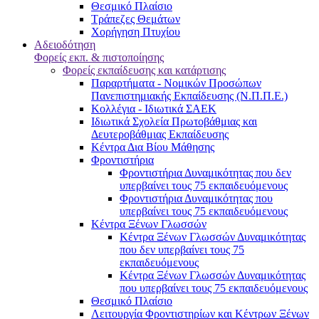
Θεσμικό Πλαίσιο
Τράπεζες Θεμάτων
Χορήγηση Πτυχίου
Αδειοδότηση
Φορείς εκπ. & πιστοποίησης
Φορείς εκπαίδευσης και κατάρτισης
Παραρτήματα - Νομικών Προσώπων
Πανεπιστημιακής Εκπαίδευσης (Ν.Π.Π.Ε.)
Κολλέγια - Ιδιωτικά ΣΑΕΚ
Ιδιωτικά Σχολεία Πρωτοβάθμιας και
Δευτεροβάθμιας Εκπαίδευσης
Κέντρα Δια Βίου Μάθησης
Φροντιστήρια
Φροντιστήρια Δυναμικότητας που δεν
υπερβαίνει τους 75 εκπαιδευόμενους
Φροντιστήρια Δυναμικότητας που
υπερβαίνει τους 75 εκπαιδευόμενους
Κέντρα Ξένων Γλωσσών
Kέντρα Ξένων Γλωσσών Δυναμικότητας
που δεν υπερβαίνει τους 75
εκπαιδευόμενους
Kέντρα Ξένων Γλωσσών Δυναμικότητας
που υπερβαίνει τους 75 εκπαιδευόμενους
Θεσμικό Πλαίσιο
Λειτουργία Φροντιστηρίων και Κέντρων Ξένων