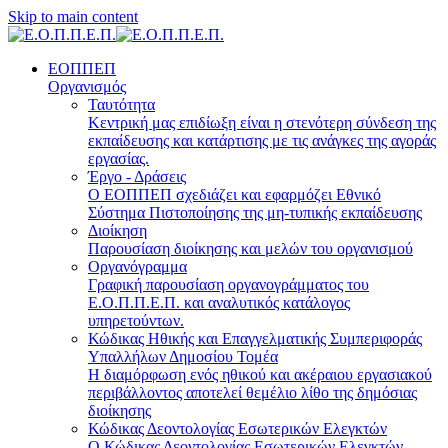
Skip to main content
ΕΟΠΠΕΠ
Οργανισμός
Ταυτότητα
Κεντρική μας επιδίωξη είναι η στενότερη σύνδεση της
εκπαίδευσης και κατάρτισης με τις ανάγκες της αγοράς
εργασίας.
Έργο - Δράσεις
Ο ΕΟΠΠΕΠ σχεδιάζει και εφαρμόζει Eθνικό
Σύστημα Πιστοποίησης της μη-τυπικής εκπαίδευσης
Διοίκηση
Παρουσίαση διοίκησης και μελών του οργανισμού
Οργανόγραμμα
Γραφική παρουσίαση οργανογράμματος του
Ε.Ο.Π.Π.Ε.Π. και αναλυτικός κατάλογος
υπηρετούντων.
Κώδικας Ηθικής και Επαγγελματικής Συμπεριφοράς
Υπαλλήλων Δημοσίου Τομέα
Η διαμόρφωση ενός ηθικού και ακέραιου εργασιακού
περιβάλλοντος αποτελεί θεμέλιο λίθο της δημόσιας
διοίκησης
Κώδικας Δεοντολογίας Εσωτερικών Ελεγκτών
Ο Κώδικας Δεοντολογίας Εσωτερικών Ελεγκτών