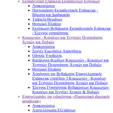
Εκπαιδευτική Επάρκεια Εκπαιδευτών Ενηλίκων
Ανακοινώσεις
Πιστοποίηση Εκπαιδευτικής Επάρκειας -
Βήματα και Διαδικασία
Τράπεζα Θεμάτων
Θεσμικό Πλαίσιο
Εκτύπωση Βεβαίωσης Εκπαιδευτικής Επάρκειας
/ Έλεγχος γνησιότητας
Κομμωτών - Κουρέων και Τεχνιτών Περιποίησης
Χεριών και Ποδιών
Ανακοινώσεις
Συχνές Ερωτήσεις Απαντήσεις
Οδηγός Υποβολής
Κατάλογοι θεμάτων Κομμωτών - Κουρέων και
Τεχνιτών Περιποίησης Χεριών και Ποδιών
Θεσμικό Πλαίσιο
Χορήγηση της Βεβαίωσης Επαγγελματικής
Επάρκειας επιπέδου 3 Κομμωτών - Κουρέων
και Τεχνιτών Περιποίησης Χεριών και Ποδιών
Έλεγχος Γνησιότητας Βεβαιώσεων Κομμωτών-
Κουρέων και Τεχνίτες Χεριών & Ποδιών
Επαγγελματίες της ειδικότητας «Προσωπικό ιδιωτικής
ασφάλειας»
Ανακοινώσεις
Αποτελέσματα Εξετάσεων