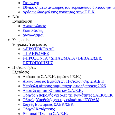
Εισαγωγή
Εθνικό σημείο αναφοράς του ευρωπαϊκού δικτύου για τ
Δράσεις διασφάλισης ποιότητας στην Ε.Ε.Κ
Νέα
Ενημέρωση
Ανακοινώσεις
Εκδηλώσεις
Διαγωνισμοί
Υπηρεσίες
Ψηφιακές Υπηρεσίες
e-ΠΡΩΤΟΚΟΛΛΟ
e-ΠΛΗΡΩΜΕΣ
e-ΠΡΟΣΟΝΤΑ / ΔΙΠΛΩΜΑΤΑ / ΒΕΒΑΙΩΣΕΙΣ
ΠΙΣΤΟΠΟΙΗΣΗΣ
Πιστοποιήσεις
Εξετάσεις
Απόφοιτοι Σ.Α.Ε.Κ. (πρώην Ι.Ε.Κ.)
Ανακοινώσεις Εξετάσεων Πιστοποίησης Σ.Α.Ε.Κ.
Υποβολή αίτησης συμμετοχής στις εξετάσεις 2026
Αποτελέσματα Εξετάσεων Σ.Α.Ε.Κ.
Οδηγός Υποβολής για όλες τις ειδικότητες ΣΑΕΚ/ΣΕΚ
Οδηγός Υποβολής για την ειδικότητα ΕΥΟΑΜ
Συχνές Ερωτήσεις ΣΑΕΚ/ΣΕΚ
Οδηγοί Κατάρτισης
Θεσμικό Πλαίσιο Σ.Α.Ε.Κ.