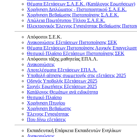
Θέματα Εξετάσεων Σ.Α.Ε.Κ. (Κατάλογος Ερωτήσεων)
Χορήγηση Διπλώματος - Πιστοποιητικού Σ.Α.Ε.Κ.
Χορήγηση Βεβαίωσης Πιστοποίησης Σ.Α.Ε.Κ.
Απώλεια Πρωτότυπου Τίτλου Σ.Α.Ε.Κ.
Ηλεκτρονικός Έλεγχος Γνησιότητας Βεβαίωσης Πιστοπ
Απόφοιτοι Σ.Ε.Κ.
Ανακοινώσεις Εξετάσεων Πιστοποίησης ΣΕΚ
Θέματα Εξετάσεων Πιστοποίησης Αρχικής Επαγγελματ
Θεσμικό Πλαίσιο Εξετάσεων Πιστοποίησης ΣΕΚ
Απόφοιτοι τάξης μαθητείας ΕΠΑ.Λ.
Ανακοινώσεις
Αποτελέσματα Εξετάσεων ΕΠΑ.Λ.
Υποβολή αίτησης συμμετοχής στις εξετάσεις 2025
Οδηγός Υποβολής Εξετάσεων 2025
Συχνές Ερωτήσεις Εξετάσεων 2025
Κατάλογος Θεμάτων ανά ειδικότητα
Θεσμικό Πλαίσιο
Χορήγηση Πτυχίου
Χορήγηση Βεβαίωσης
Έλεγχος Γνησιότητας
Που δίνω εξετάσεις
Εκπαιδευτική Επάρκεια Εκπαιδευτών Ενηλίκων
Ανακοινώσεις