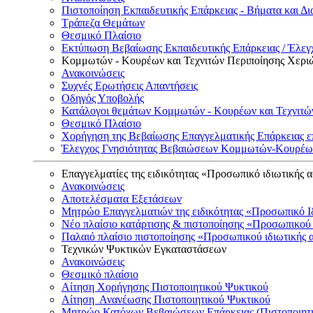
Πιστοποίηση Εκπαιδευτικής Επάρκειας - Βήματα και Δι
Τράπεζα Θεμάτων
Θεσμικό Πλαίσιο
Εκτύπωση Βεβαίωσης Εκπαιδευτικής Επάρκειας / Έλεγχ
Κομμωτών - Κουρέων και Τεχνιτών Περιποίησης Χερι
Ανακοινώσεις
Συχνές Ερωτήσεις Απαντήσεις
Οδηγός Υποβολής
Κατάλογοι θεμάτων Κομμωτών - Κουρέων και Τεχνιτώ
Θεσμικό Πλαίσιο
Χορήγηση της Βεβαίωσης Επαγγελματικής Επάρκειας ε
Έλεγχος Γνησιότητας Βεβαιώσεων Κομμωτών-Κουρέων
Επαγγελματίες της ειδικότητας «Προσωπικό ιδιωτικής 
Ανακοινώσεις
Αποτελέσματα Εξετάσεων
Μητρώο Επαγγελματιών της ειδικότητας «Προσωπικό Ι
Νέο πλαίσιο κατάρτισης & πιστοποίησης «Προσωπικού 
Παλαιό πλαίσιο πιστοποίησης «Προσωπικού ιδιωτικής 
Τεχνικών Ψυκτικών Εγκαταστάσεων
Ανακοινώσεις
Θεσμικό πλαίσιο
Αίτηση Χορήγησης Πιστοποιητικού Ψυκτικού
Αίτηση Ανανέωσης Πιστοποιητικού Ψυκτικού
Μητρώο Κατόχων Βεβαιώσεων Επάρκειας (Πιστοποιητ