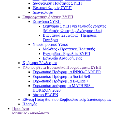
Διασφάλιση Ποιότητας ΣΥΕΠ
Ιδιωτικοί Φορείς ΣΥΕΠ
Δεοντολογία
Επιμορφωτικές Δράσεις ΣΥΕΠ
Σεμινάρια ΣΥΕΠ
Σεμινάρια ΣΥΕΠ για τελικούς χρήστες
(Μαθητές, Φοιτητές, Ανέργους κλπ.)
Βιωματικά Σεμινάρια - Ημερίδες -
Συνέδρια
Υποστηρικτικό Υλικό
Μελέτες - Προτάσεις Πολιτικής
Εγχειρίδια - Εργαλεία ΣΥΕΠ
Εργαλεία Αυτοβοήθειας
Χρήσιμοι Σύνδεσμοι
Υλοποιηθέντα Ευρωπαϊκά Προγράμματα ΣΥΕΠ
Ευρωπαϊκό Πρόγραμμα INNO-CAREER
Ευρωπαϊκό Πρόγραμμα Social Self
Ευρωπαϊκό Πρόγραμμα E-guide +
Ευρωπαϊκό πρόγραμμα MATHISIS –
HORIZON 2020
Δίκτυο ELGPN
Εθνική Πύλη Δια βίου Συμβουλευτικής Σταδιοδρομίας
Πλοηγός
Προσόντα
ισοτιμίες - δικαιώματα