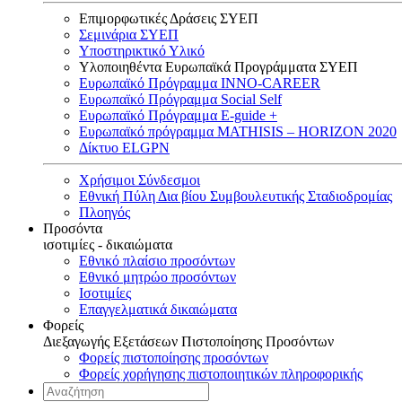
Επιμορφωτικές Δράσεις ΣΥΕΠ
Σεμινάρια ΣΥΕΠ
Υποστηρικτικό Υλικό
Υλοποιηθέντα Ευρωπαϊκά Προγράμματα ΣΥΕΠ
Ευρωπαϊκό Πρόγραμμα INNO-CAREER
Ευρωπαϊκό Πρόγραμμα Social Self
Ευρωπαϊκό Πρόγραμμα E-guide +
Ευρωπαϊκό πρόγραμμα MATHISIS – HORIZON 2020
Δίκτυο ELGPN
Χρήσιμοι Σύνδεσμοι
Εθνική Πύλη Δια βίου Συμβουλευτικής Σταδιοδρομίας
Πλοηγός
Προσόντα
ισοτιμίες - δικαιώματα
Εθνικό πλαίσιο προσόντων
Εθνικό μητρώο προσόντων
Ισοτιμίες
Επαγγελματικά δικαιώματα
Φορείς
Διεξαγωγής Εξετάσεων Πιστοποίησης Προσόντων
Φορείς πιστοποίησης προσόντων
Φορείς χορήγησης πιστοποιητικών πληροφορικής