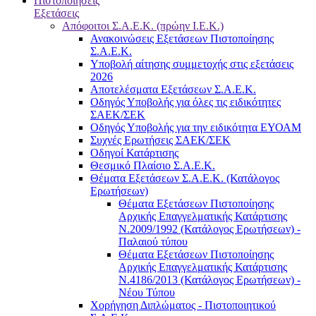
Πιστοποιήσεις
Εξετάσεις
Απόφοιτοι Σ.Α.Ε.Κ. (πρώην Ι.Ε.Κ.)
Ανακοινώσεις Εξετάσεων Πιστοποίησης
Σ.Α.Ε.Κ.
Υποβολή αίτησης συμμετοχής στις εξετάσεις
2026
Αποτελέσματα Εξετάσεων Σ.Α.Ε.Κ.
Οδηγός Υποβολής για όλες τις ειδικότητες
ΣΑΕΚ/ΣΕΚ
Οδηγός Υποβολής για την ειδικότητα ΕΥΟΑΜ
Συχνές Ερωτήσεις ΣΑΕΚ/ΣΕΚ
Οδηγοί Κατάρτισης
Θεσμικό Πλαίσιο Σ.Α.Ε.Κ.
Θέματα Εξετάσεων Σ.Α.Ε.Κ. (Κατάλογος
Ερωτήσεων)
Θέματα Εξετάσεων Πιστοποίησης
Αρχικής Επαγγελματικής Κατάρτισης
Ν.2009/1992 (Κατάλογος Ερωτήσεων) -
Παλαιού τύπου
Θέματα Εξετάσεων Πιστοποίησης
Αρχικής Επαγγελματικής Κατάρτισης
Ν.4186/2013 (Κατάλογος Ερωτήσεων) -
Νέου Τύπου
Χορήγηση Διπλώματος - Πιστοποιητικού