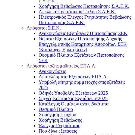
Σ.Α.Ε.Κ.
Χορήγηση Βεβαίωσης Πιστοποίησης Σ.Α.Ε.Κ.
Απώλεια Πρωτότυπου Τίτλου Σ.Α.Ε.Κ.
Ηλεκτρονικός Έλεγχος Γνησιότητας Βεβαίωσης
Πιστοποίησης Σ.Α.Ε.Κ.
Απόφοιτοι Σ.Ε.Κ.
Ανακοινώσεις Εξετάσεων Πιστοποίησης ΣΕΚ
Θέματα Εξετάσεων Πιστοποίησης Αρχικής
Επαγγελματικής Κατάρτισης Αποφοίτων ΣΕΚ
(Κατάλογος Ερωτήσεων)
Θεσμικό Πλαίσιο Εξετάσεων Πιστοποίησης
ΣΕΚ
Απόφοιτοι τάξης μαθητείας ΕΠΑ.Λ.
Ανακοινώσεις
Αποτελέσματα Εξετάσεων ΕΠΑ.Λ.
Υποβολή αίτησης συμμετοχής στις εξετάσεις
2025
Οδηγός Υποβολής Εξετάσεων 2025
Συχνές Ερωτήσεις Εξετάσεων 2025
Κατάλογος Θεμάτων ανά ειδικότητα
Θεσμικό Πλαίσιο
Χορήγηση Πτυχίου
Χορήγηση Βεβαίωσης
Έλεγχος Γνησιότητας
Που δίνω εξετάσεις