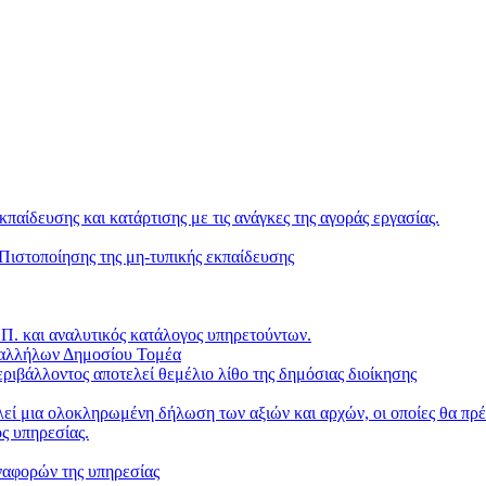
κπαίδευσης και κατάρτισης με τις ανάγκες της αγοράς εργασίας.
ιστοποίησης της μη-τυπικής εκπαίδευσης
. και αναλυτικός κατάλογος υπηρετούντων.
παλλήλων Δημοσίου Τομέα
ριβάλλοντος αποτελεί θεμέλιο λίθο της δημόσιας διοίκησης
ί μια ολοκληρωμένη δήλωση των αξιών και αρχών, οι οποίες θα πρέπ
ς υπηρεσίας.
ναφορών της υπηρεσίας