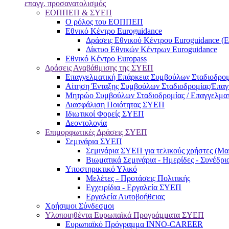
επαγγ. προσανατολισμός
ΕΟΠΠΕΠ & ΣΥΕΠ
Ο ρόλος του ΕΟΠΠΕΠ
Εθνικό Κέντρο Euroguidance
Δράσεις Εθνικού Κέντρου Euroguidance (
Δίκτυο Εθνικών Κέντρων Euroguidance
Εθνικό Κέντρο Europass
Δράσεις Αναβάθμισης της ΣΥΕΠ
Επαγγελματική Επάρκεια Συμβούλων Σταδιοδρομ
Αίτηση Ένταξης Συμβούλων Σταδιοδρομίας/Επα
Μητρώο Συμβούλων Σταδιοδρομίας / Επαγγελμα
Διασφάλιση Ποιότητας ΣΥΕΠ
Ιδιωτικοί Φορείς ΣΥΕΠ
Δεοντολογία
Επιμορφωτικές Δράσεις ΣΥΕΠ
Σεμινάρια ΣΥΕΠ
Σεμινάρια ΣΥΕΠ για τελικούς χρήστες (Μαθ
Βιωματικά Σεμινάρια - Ημερίδες - Συνέδρι
Υποστηρικτικό Υλικό
Μελέτες - Προτάσεις Πολιτικής
Εγχειρίδια - Εργαλεία ΣΥΕΠ
Εργαλεία Αυτοβοήθειας
Χρήσιμοι Σύνδεσμοι
Υλοποιηθέντα Ευρωπαϊκά Προγράμματα ΣΥΕΠ
Ευρωπαϊκό Πρόγραμμα INNO-CAREER