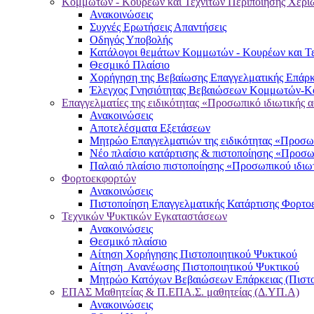
Κομμωτών - Κουρέων και Τεχνιτών Περιποίησης Χερι
Ανακοινώσεις
Συχνές Ερωτήσεις Απαντήσεις
Οδηγός Υποβολής
Κατάλογοι θεμάτων Κομμωτών - Κουρέων και Τε
Θεσμικό Πλαίσιο
Χορήγηση της Βεβαίωσης Επαγγελματικής Επάρκ
Έλεγχος Γνησιότητας Βεβαιώσεων Κομμωτών-Κο
Επαγγελματίες της ειδικότητας «Προσωπικό ιδιωτικής 
Ανακοινώσεις
Αποτελέσματα Εξετάσεων
Μητρώο Επαγγελματιών της ειδικότητας «Προσωπ
Νέο πλαίσιο κατάρτισης & πιστοποίησης «Προσω
Παλαιό πλαίσιο πιστοποίησης «Προσωπικού ιδιω
Φορτοεκφορτών
Ανακοινώσεις
Πιστοποίηση Επαγγελματικής Κατάρτισης Φορτο
Τεχνικών Ψυκτικών Εγκαταστάσεων
Ανακοινώσεις
Θεσμικό πλαίσιο
Αίτηση Χορήγησης Πιστοποιητικού Ψυκτικού
Αίτηση Ανανέωσης Πιστοποιητικού Ψυκτικού
Μητρώο Κατόχων Βεβαιώσεων Επάρκειας (Πιστο
ΕΠΑΣ Μαθητείας & Π.ΕΠΑ.Σ. μαθητείας (Δ.ΥΠ.Α)
Ανακοινώσεις