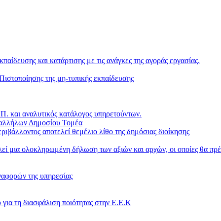
κπαίδευσης και κατάρτισης με τις ανάγκες της αγοράς εργασίας.
ιστοποίησης της μη-τυπικής εκπαίδευσης
. και αναλυτικός κατάλογος υπηρετούντων.
παλλήλων Δημοσίου Τομέα
ριβάλλοντος αποτελεί θεμέλιο λίθο της δημόσιας διοίκησης
ί μια ολοκληρωμένη δήλωση των αξιών και αρχών, οι οποίες θα πρέ
ναφορών της υπηρεσίας
 για τη διασφάλιση ποιότητας στην Ε.Ε.Κ