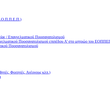
Ε.Ο.Π.Π.Ε.Π.)
ίας / Επαγγελματικού Προσανατολισμού
γγελματικού Προσανατολισμού επιπέδου Α’ στο μητρώο του ΕΟΠΠΕ
τικού Προσανατολισμού
ητές, Φοιτητές, Ανέργους κλπ.)
α