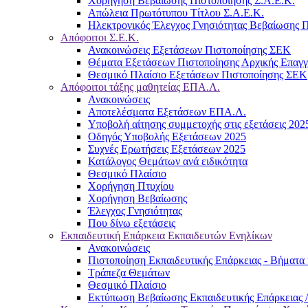
Χορήγηση Βεβαίωσης Πιστοποίησης Σ.Α.Ε.Κ.
Απώλεια Πρωτότυπου Τίτλου Σ.Α.Ε.Κ.
Ηλεκτρονικός Έλεγχος Γνησιότητας Βεβαίωσης Π
Απόφοιτοι Σ.Ε.Κ.
Ανακοινώσεις Εξετάσεων Πιστοποίησης ΣΕΚ
Θέματα Εξετάσεων Πιστοποίησης Αρχικής Επαγ
Θεσμικό Πλαίσιο Εξετάσεων Πιστοποίησης ΣΕΚ
Απόφοιτοι τάξης μαθητείας ΕΠΑ.Λ.
Ανακοινώσεις
Αποτελέσματα Εξετάσεων ΕΠΑ.Λ.
Υποβολή αίτησης συμμετοχής στις εξετάσεις 202
Οδηγός Υποβολής Εξετάσεων 2025
Συχνές Ερωτήσεις Εξετάσεων 2025
Κατάλογος Θεμάτων ανά ειδικότητα
Θεσμικό Πλαίσιο
Χορήγηση Πτυχίου
Χορήγηση Βεβαίωσης
Έλεγχος Γνησιότητας
Που δίνω εξετάσεις
Εκπαιδευτική Επάρκεια Εκπαιδευτών Ενηλίκων
Ανακοινώσεις
Πιστοποίηση Εκπαιδευτικής Επάρκειας - Βήματα 
Τράπεζα Θεμάτων
Θεσμικό Πλαίσιο
Εκτύπωση Βεβαίωσης Εκπαιδευτικής Επάρκειας /