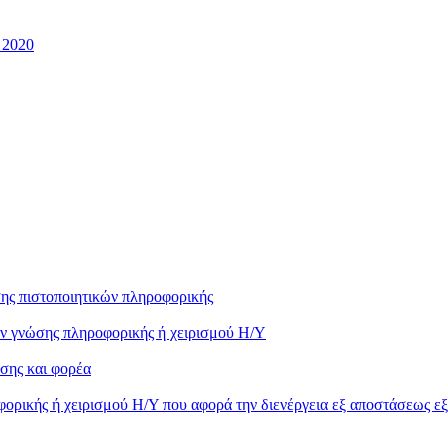
 2020
ης πιστοποιητικών πληροφορικής
ών γνώσης πληροφορικής ή χειρισμού Η/Υ
σης και φορέα
ορικής ή χειρισμού Η/Υ που αφορά την διενέργεια εξ αποστάσεως ε