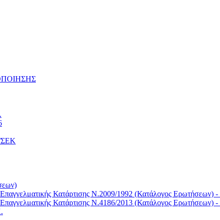
ΤΟΠΟΙΗΣΗΣ
.
6
Κ/ΣΕΚ
σεων)
Επαγγελματικής Κατάρτισης Ν.2009/1992 (Κατάλογος Ερωτήσεων) -
Επαγγελματικής Κατάρτισης Ν.4186/2013 (Κατάλογος Ερωτήσεων) -
.