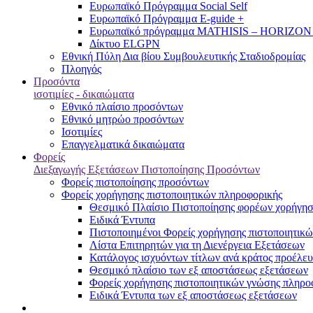
Ευρωπαϊκό Πρόγραμμα Social Self
Ευρωπαϊκό Πρόγραμμα E-guide +
Ευρωπαϊκό πρόγραμμα MATHISIS – HORIZON
Δίκτυο ELGPN
Εθνική Πύλη Δια βίου Συμβουλευτικής Σταδιοδρομίας
Πλοηγός
Προσόντα
ισοτιμίες - δικαιώματα
Εθνικό πλαίσιο προσόντων
Εθνικό μητρώο προσόντων
Ισοτιμίες
Επαγγελματικά δικαιώματα
Φορείς
Διεξαγωγής Εξετάσεων Πιστοποίησης Προσόντων
Φορείς πιστοποίησης προσόντων
Φορείς χορήγησης πιστοποιητικών πληροφορικής
Θεσμικό Πλαίσιο Πιστοποίησης φορέων χορήγησ
Ειδικά Έντυπα
Πιστοποιημένοι Φορείς χορήγησης πιστοποιητικ
Λίστα Επιτηρητών για τη Διενέργεια Εξετάσεων
Κατάλογος ισχυόντων τίτλων ανά κράτος προέλευ
Θεσμικό πλαίσιο των εξ αποστάσεως εξετάσεων
Φορείς χορήγησης πιστοποιητικών γνώσης πληροφ
Ειδικά Έντυπα των εξ αποστάσεως εξετάσεων