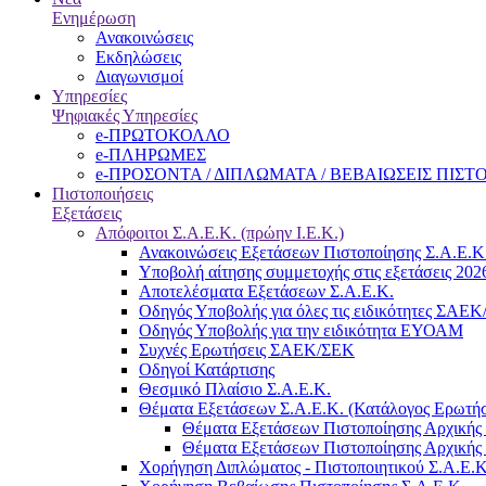
Ενημέρωση
Ανακοινώσεις
Εκδηλώσεις
Διαγωνισμοί
Υπηρεσίες
Ψηφιακές Υπηρεσίες
e-ΠΡΩΤΟΚΟΛΛΟ
e-ΠΛΗΡΩΜΕΣ
e-ΠΡΟΣΟΝΤΑ / ΔΙΠΛΩΜΑΤΑ / ΒΕΒΑΙΩΣΕΙΣ ΠΙΣ
Πιστοποιήσεις
Εξετάσεις
Απόφοιτοι Σ.Α.Ε.Κ. (πρώην Ι.Ε.Κ.)
Ανακοινώσεις Εξετάσεων Πιστοποίησης Σ.Α.Ε.Κ
Υποβολή αίτησης συμμετοχής στις εξετάσεις 202
Αποτελέσματα Εξετάσεων Σ.Α.Ε.Κ.
Οδηγός Υποβολής για όλες τις ειδικότητες ΣΑΕ
Οδηγός Υποβολής για την ειδικότητα ΕΥΟΑΜ
Συχνές Ερωτήσεις ΣΑΕΚ/ΣΕΚ
Οδηγοί Κατάρτισης
Θεσμικό Πλαίσιο Σ.Α.Ε.Κ.
Θέματα Εξετάσεων Σ.Α.Ε.Κ. (Κατάλογος Ερωτή
Θέματα Εξετάσεων Πιστοποίησης Αρχικής 
Θέματα Εξετάσεων Πιστοποίησης Αρχικής 
Χορήγηση Διπλώματος - Πιστοποιητικού Σ.Α.Ε.Κ