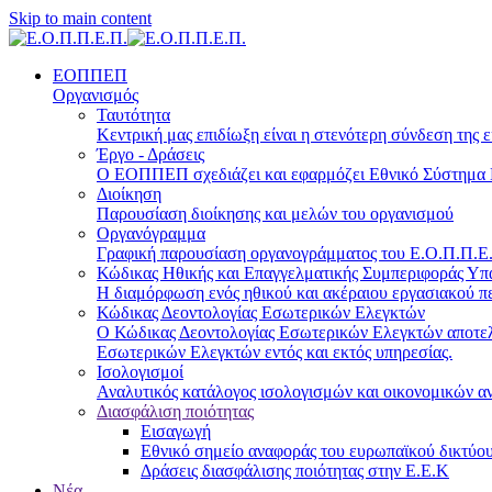
Skip to main content
ΕΟΠΠΕΠ
Οργανισμός
Ταυτότητα
Κεντρική μας επιδίωξη είναι η στενότερη σύνδεση της ε
Έργο - Δράσεις
Ο ΕΟΠΠΕΠ σχεδιάζει και εφαρμόζει Eθνικό Σύστημα Π
Διοίκηση
Παρουσίαση διοίκησης και μελών του οργανισμού
Οργανόγραμμα
Γραφική παρουσίαση οργανογράμματος του Ε.Ο.Π.Π.Ε.Π
Κώδικας Ηθικής και Επαγγελματικής Συμπεριφοράς Υ
Η διαμόρφωση ενός ηθικού και ακέραιου εργασιακού πε
Κώδικας Δεοντολογίας Εσωτερικών Ελεγκτών
Ο Κώδικας Δεοντολογίας Εσωτερικών Ελεγκτών αποτελε
Εσωτερικών Ελεγκτών εντός και εκτός υπηρεσίας.
Ισολογισμοί
Αναλυτικός κατάλογος ισολογισμών και οικονομικών α
Διασφάλιση ποιότητας
Εισαγωγή
Εθνικό σημείο αναφοράς του ευρωπαϊκού δικτύου
Δράσεις διασφάλισης ποιότητας στην Ε.Ε.Κ
Νέα