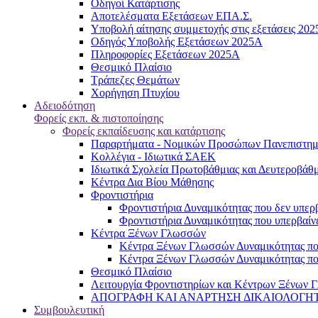
Oδηγοί Κατάρτισης
Αποτελέσματα Εξετάσεων ΕΠΑ.Σ.
Υποβολή αίτησης συμμετοχής στις εξετάσεις 20
Οδηγός Υποβολής Εξετάσεων 2025A
Πληροφορίες Εξετάσεων 2025Α
Θεσμικό Πλαίσιο
Τράπεζες Θεμάτων
Χορήγηση Πτυχίου
Αδειοδότηση
Φορείς εκπ. & πιστοποίησης
Φορείς εκπαίδευσης και κατάρτισης
Παραρτήματα - Νομικών Προσώπων Πανεπιστημι
Κολλέγια - Ιδιωτικά ΣΑΕΚ
Ιδιωτικά Σχολεία Πρωτοβάθμιας και Δευτεροβάθ
Κέντρα Δια Βίου Μάθησης
Φροντιστήρια
Φροντιστήρια Δυναμικότητας που δεν υπερβ
Φροντιστήρια Δυναμικότητας που υπερβαίνε
Κέντρα Ξένων Γλωσσών
Kέντρα Ξένων Γλωσσών Δυναμικότητας που
Kέντρα Ξένων Γλωσσών Δυναμικότητας που
Θεσμικό Πλαίσιο
Λειτουργία Φροντιστηρίων και Κέντρων Ξένων Γ
ΑΠΟΓΡΑΦΗ ΚΑΙ ΑΝΑΡΤΗΣΗ ΔΙΚΑΙΟΛΟΓΗΤΙΚΩΝ
Συμβουλευτική