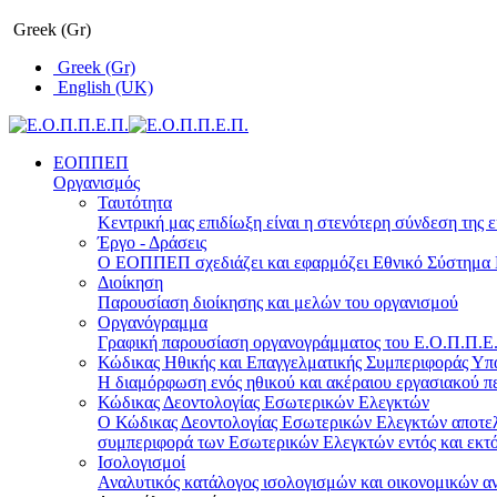
Greek (Gr)
Greek (Gr)
English (UK)
ΕΟΠΠΕΠ
Οργανισμός
Ταυτότητα
Κεντρική μας επιδίωξη είναι η στενότερη σύνδεση της ε
Έργο - Δράσεις
Ο ΕΟΠΠΕΠ σχεδιάζει και εφαρμόζει Eθνικό Σύστημα Π
Διοίκηση
Παρουσίαση διοίκησης και μελών του οργανισμού
Οργανόγραμμα
Γραφική παρουσίαση οργανογράμματος του Ε.Ο.Π.Π.Ε.Π
Κώδικας Ηθικής και Επαγγελματικής Συμπεριφοράς Υ
Η διαμόρφωση ενός ηθικού και ακέραιου εργασιακού πε
Κώδικας Δεοντολογίας Εσωτερικών Ελεγκτών
Ο Κώδικας Δεοντολογίας Εσωτερικών Ελεγκτών αποτελε
συμπεριφορά των Εσωτερικών Ελεγκτών εντός και εκτό
Ισολογισμοί
Αναλυτικός κατάλογος ισολογισμών και οικονομικών α