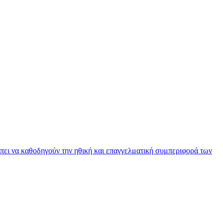
πει να καθοδηγούν την ηθική και επαγγελματική συμπεριφορά των