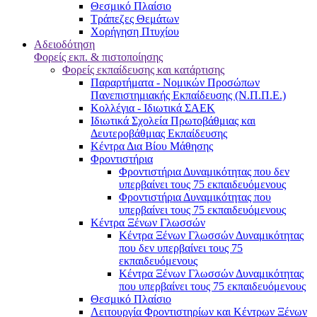
Θεσμικό Πλαίσιο
Τράπεζες Θεμάτων
Χορήγηση Πτυχίου
Αδειοδότηση
Φορείς εκπ. & πιστοποίησης
Φορείς εκπαίδευσης και κατάρτισης
Παραρτήματα - Νομικών Προσώπων
Πανεπιστημιακής Εκπαίδευσης (Ν.Π.Π.Ε.)
Κολλέγια - Ιδιωτικά ΣΑΕΚ
Ιδιωτικά Σχολεία Πρωτοβάθμιας και
Δευτεροβάθμιας Εκπαίδευσης
Κέντρα Δια Βίου Μάθησης
Φροντιστήρια
Φροντιστήρια Δυναμικότητας που δεν
υπερβαίνει τους 75 εκπαιδευόμενους
Φροντιστήρια Δυναμικότητας που
υπερβαίνει τους 75 εκπαιδευόμενους
Κέντρα Ξένων Γλωσσών
Kέντρα Ξένων Γλωσσών Δυναμικότητας
που δεν υπερβαίνει τους 75
εκπαιδευόμενους
Kέντρα Ξένων Γλωσσών Δυναμικότητας
που υπερβαίνει τους 75 εκπαιδευόμενους
Θεσμικό Πλαίσιο
Λειτουργία Φροντιστηρίων και Κέντρων Ξένων