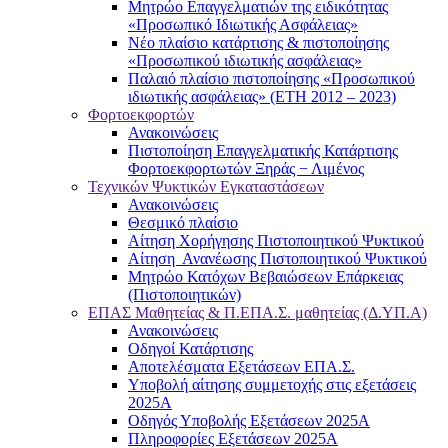
Μητρώο Επαγγελματιών της ειδικότητας
«Προσωπικό Ιδιωτικής Ασφάλειας»
Νέο πλαίσιο κατάρτισης & πιστοποίησης
«Προσωπικού ιδιωτικής ασφάλειας»
Παλαιό πλαίσιο πιστοποίησης «Προσωπικού
ιδιωτικής ασφάλειας» (ΕΤΗ 2012 – 2023)
Φορτοεκφορτών
Ανακοινώσεις
Πιστοποίηση Επαγγελματικής Κατάρτισης
Φορτοεκφορτωτών Ξηράς − Λιμένος
Τεχνικών Ψυκτικών Εγκαταστάσεων
Ανακοινώσεις
Θεσμικό πλαίσιο
Αίτηση Χορήγησης Πιστοποιητικού Ψυκτικού
Αίτηση Ανανέωσης Πιστοποιητικού Ψυκτικού
Μητρώο Κατόχων Βεβαιώσεων Επάρκειας
(Πιστοποιητικών)
ΕΠΑΣ Μαθητείας & Π.ΕΠΑ.Σ. μαθητείας (Δ.ΥΠ.Α)
Ανακοινώσεις
Oδηγοί Κατάρτισης
Αποτελέσματα Εξετάσεων ΕΠΑ.Σ.
Υποβολή αίτησης συμμετοχής στις εξετάσεις
2025Α
Οδηγός Υποβολής Εξετάσεων 2025A
Πληροφορίες Εξετάσεων 2025Α