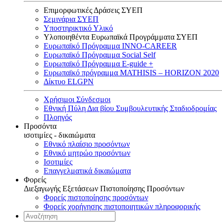
Επιμορφωτικές Δράσεις ΣΥΕΠ
Σεμινάρια ΣΥΕΠ
Υποστηρικτικό Υλικό
Υλοποιηθέντα Ευρωπαϊκά Προγράμματα ΣΥΕΠ
Ευρωπαϊκό Πρόγραμμα INNO-CAREER
Ευρωπαϊκό Πρόγραμμα Social Self
Ευρωπαϊκό Πρόγραμμα E-guide +
Ευρωπαϊκό πρόγραμμα MATHISIS – HORIZON 2020
Δίκτυο ELGPN
Χρήσιμοι Σύνδεσμοι
Εθνική Πύλη Δια βίου Συμβουλευτικής Σταδιοδρομίας
Πλοηγός
Προσόντα
ισοτιμίες - δικαιώματα
Εθνικό πλαίσιο προσόντων
Εθνικό μητρώο προσόντων
Ισοτιμίες
Επαγγελματικά δικαιώματα
Φορείς
Διεξαγωγής Εξετάσεων Πιστοποίησης Προσόντων
Φορείς πιστοποίησης προσόντων
Φορείς χορήγησης πιστοποιητικών πληροφορικής