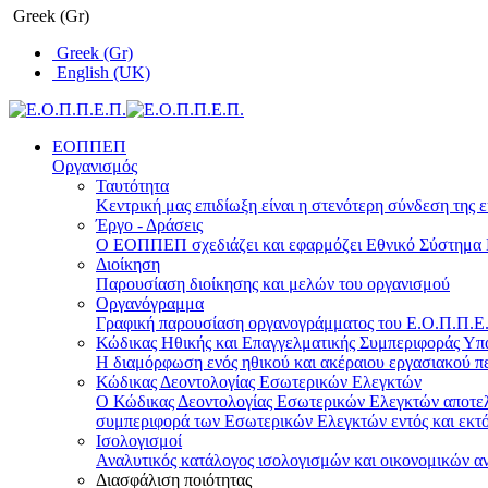
Greek (Gr)
Greek (Gr)
English (UK)
ΕΟΠΠΕΠ
Οργανισμός
Ταυτότητα
Κεντρική μας επιδίωξη είναι η στενότερη σύνδεση της ε
Έργο - Δράσεις
Ο ΕΟΠΠΕΠ σχεδιάζει και εφαρμόζει Eθνικό Σύστημα Π
Διοίκηση
Παρουσίαση διοίκησης και μελών του οργανισμού
Οργανόγραμμα
Γραφική παρουσίαση οργανογράμματος του Ε.Ο.Π.Π.Ε.Π
Κώδικας Ηθικής και Επαγγελματικής Συμπεριφοράς Υ
Η διαμόρφωση ενός ηθικού και ακέραιου εργασιακού πε
Κώδικας Δεοντολογίας Εσωτερικών Ελεγκτών
Ο Κώδικας Δεοντολογίας Εσωτερικών Ελεγκτών αποτελε
συμπεριφορά των Εσωτερικών Ελεγκτών εντός και εκτό
Ισολογισμοί
Αναλυτικός κατάλογος ισολογισμών και οικονομικών α
Διασφάλιση ποιότητας