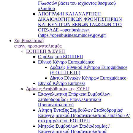
Γλωσσών βάσει του ισχύοντος θεσμικού
πλαισίου
ΑΠΟΓΡΑΦΗ ΚΑΙ ΑΝΑΡΤΗΣΗ
ΔΙΚΑΙΟΛΟΓΗΤΙΚΩΝ ΦΡΟΝΤΙΣΤΗΡΙΩΝ
ΚΑΙ ΚΕΝΤΡΩΝ ΞΕΝΩΝ ΓΛΩΣΣΩΝ ΣΤΟ
ΟΠΣ-ΑΔΕ «openbusiness»
(https://openbusiness.mindev.gov.gr)
Συμβουλευτική
επαγγ. προσανατολισμός
ΕΟΠΠΕΠ & ΣΥΕΠ
Ο ρόλος του ΕΟΠΠΕΠ
Εθνικό Κέντρο Euroguidance
Δράσεις Εθνικού Κέντρου Euroguidance
(Ε.Ο.Π.Π.Ε.Π.)
Δίκτυο Εθνικών Κέντρων Euroguidance
Εθνικό Κέντρο Europass
Δράσεις Αναβάθμισης της ΣΥΕΠ
Επαγγελματική Επάρκεια Συμβούλων
Σταδιοδρομίας / Επαγγελματικού
Προσανατολισμού
Αίτηση Ένταξης Συμβούλων Σταδιοδρομίας/
Επαγγελματικού Προσανατολισμού επιπέδου Α’
στο μητρώο του ΕΟΠΠΕΠ
Μητρώο Συμβούλων Σταδιοδρομίας /
Επαγγελματικού Προσανατολισμού