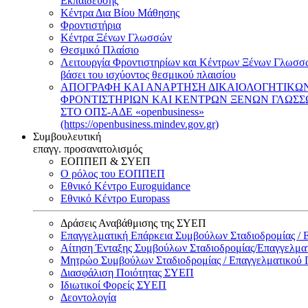
Εκπαίδευσης
Κέντρα Δια Βίου Μάθησης
Φροντιστήρια
Κέντρα Ξένων Γλωσσών
Θεσμικό Πλαίσιο
Λειτουργία Φροντιστηρίων και Κέντρων Ξένων Γλωσσ
βάσει του ισχύοντος θεσμικού πλαισίου
ΑΠΟΓΡΑΦΗ ΚΑΙ ΑΝΑΡΤΗΣΗ ΔΙΚΑΙΟΛΟΓΗΤΙΚΩ
ΦΡΟΝΤΙΣΤΗΡΙΩΝ ΚΑΙ ΚΕΝΤΡΩΝ ΞΕΝΩΝ ΓΛΩΣ
ΣΤΟ ΟΠΣ-ΑΔΕ «openbusiness»
(https://openbusiness.mindev.gov.gr)
Συμβουλευτική
επαγγ. προσανατολισμός
ΕΟΠΠΕΠ & ΣΥΕΠ
Ο ρόλος του ΕΟΠΠΕΠ
Εθνικό Κέντρο Euroguidance
Εθνικό Κέντρο Europass
Δράσεις Αναβάθμισης της ΣΥΕΠ
Επαγγελματική Επάρκεια Συμβούλων Σταδιοδρομίας /
Αίτηση Ένταξης Συμβούλων Σταδιοδρομίας/Επαγγελμ
Μητρώο Συμβούλων Σταδιοδρομίας / Επαγγελματικού
Διασφάλιση Ποιότητας ΣΥΕΠ
Ιδιωτικοί Φορείς ΣΥΕΠ
Δεοντολογία