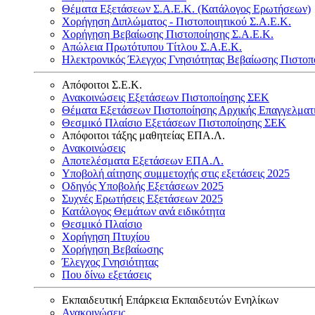
Θέματα Εξετάσεων Σ.Α.Ε.Κ. (Κατάλογος Ερωτήσεων)
Χορήγηση Διπλώματος - Πιστοποιητικού Σ.Α.Ε.Κ.
Χορήγηση Βεβαίωσης Πιστοποίησης Σ.Α.Ε.Κ.
Απώλεια Πρωτότυπου Τίτλου Σ.Α.Ε.Κ.
Ηλεκτρονικός Έλεγχος Γνησιότητας Βεβαίωσης Πιστοπ
Απόφοιτοι Σ.Ε.Κ.
Ανακοινώσεις Εξετάσεων Πιστοποίησης ΣΕΚ
Θέματα Εξετάσεων Πιστοποίησης Αρχικής Επαγγελματ
Θεσμικό Πλαίσιο Εξετάσεων Πιστοποίησης ΣΕΚ
Απόφοιτοι τάξης μαθητείας ΕΠΑ.Λ.
Ανακοινώσεις
Αποτελέσματα Εξετάσεων ΕΠΑ.Λ.
Υποβολή αίτησης συμμετοχής στις εξετάσεις 2025
Οδηγός Υποβολής Εξετάσεων 2025
Συχνές Ερωτήσεις Εξετάσεων 2025
Κατάλογος Θεμάτων ανά ειδικότητα
Θεσμικό Πλαίσιο
Χορήγηση Πτυχίου
Χορήγηση Βεβαίωσης
Έλεγχος Γνησιότητας
Που δίνω εξετάσεις
Εκπαιδευτική Επάρκεια Εκπαιδευτών Ενηλίκων
Ανακοινώσεις