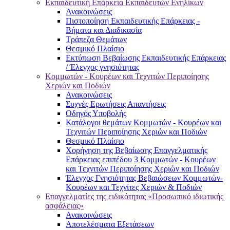
Εκπαιδευτική Επάρκεια Εκπαιδευτών Ενηλίκων
Ανακοινώσεις
Πιστοποίηση Εκπαιδευτικής Επάρκειας -
Βήματα και Διαδικασία
Τράπεζα Θεμάτων
Θεσμικό Πλαίσιο
Εκτύπωση Βεβαίωσης Εκπαιδευτικής Επάρκειας
/ Έλεγχος γνησιότητας
Κομμωτών - Κουρέων και Τεχνιτών Περιποίησης
Χεριών και Ποδιών
Ανακοινώσεις
Συχνές Ερωτήσεις Απαντήσεις
Οδηγός Υποβολής
Κατάλογοι θεμάτων Κομμωτών - Κουρέων και
Τεχνιτών Περιποίησης Χεριών και Ποδιών
Θεσμικό Πλαίσιο
Χορήγηση της Βεβαίωσης Επαγγελματικής
Επάρκειας επιπέδου 3 Κομμωτών - Κουρέων
και Τεχνιτών Περιποίησης Χεριών και Ποδιών
Έλεγχος Γνησιότητας Βεβαιώσεων Κομμωτών-
Κουρέων και Τεχνίτες Χεριών & Ποδιών
Επαγγελματίες της ειδικότητας «Προσωπικό ιδιωτικής
ασφάλειας»
Ανακοινώσεις
Αποτελέσματα Εξετάσεων