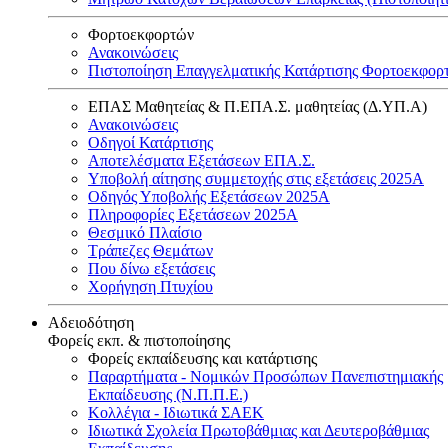
Φορτοεκφορτών
Ανακοινώσεις
Πιστοποίηση Επαγγελματικής Κατάρτισης Φορτοεκφορ
ΕΠΑΣ Μαθητείας & Π.ΕΠΑ.Σ. μαθητείας (Δ.ΥΠ.Α)
Ανακοινώσεις
Oδηγοί Κατάρτισης
Αποτελέσματα Εξετάσεων ΕΠΑ.Σ.
Υποβολή αίτησης συμμετοχής στις εξετάσεις 2025Α
Οδηγός Υποβολής Εξετάσεων 2025A
Πληροφορίες Εξετάσεων 2025Α
Θεσμικό Πλαίσιο
Τράπεζες Θεμάτων
Που δίνω εξετάσεις
Χορήγηση Πτυχίου
Αδειοδότηση
Φορείς εκπ. & πιστοποίησης
Φορείς εκπαίδευσης και κατάρτισης
Παραρτήματα - Νομικών Προσώπων Πανεπιστημιακής
Εκπαίδευσης (Ν.Π.Π.Ε.)
Κολλέγια - Ιδιωτικά ΣΑΕΚ
Ιδιωτικά Σχολεία Πρωτοβάθμιας και Δευτεροβάθμιας