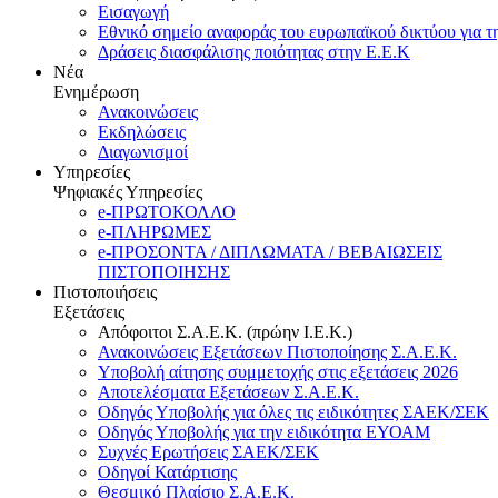
Εισαγωγή
Εθνικό σημείο αναφοράς του ευρωπαϊκού δικτύου για τ
Δράσεις διασφάλισης ποιότητας στην Ε.Ε.Κ
Νέα
Ενημέρωση
Ανακοινώσεις
Εκδηλώσεις
Διαγωνισμοί
Υπηρεσίες
Ψηφιακές Υπηρεσίες
e-ΠΡΩΤΟΚΟΛΛΟ
e-ΠΛΗΡΩΜΕΣ
e-ΠΡΟΣΟΝΤΑ / ΔΙΠΛΩΜΑΤΑ / ΒΕΒΑΙΩΣΕΙΣ
ΠΙΣΤΟΠΟΙΗΣΗΣ
Πιστοποιήσεις
Εξετάσεις
Απόφοιτοι Σ.Α.Ε.Κ. (πρώην Ι.Ε.Κ.)
Ανακοινώσεις Εξετάσεων Πιστοποίησης Σ.Α.Ε.Κ.
Υποβολή αίτησης συμμετοχής στις εξετάσεις 2026
Αποτελέσματα Εξετάσεων Σ.Α.Ε.Κ.
Οδηγός Υποβολής για όλες τις ειδικότητες ΣΑΕΚ/ΣΕΚ
Οδηγός Υποβολής για την ειδικότητα ΕΥΟΑΜ
Συχνές Ερωτήσεις ΣΑΕΚ/ΣΕΚ
Οδηγοί Κατάρτισης
Θεσμικό Πλαίσιο Σ.Α.Ε.Κ.