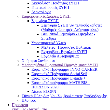
Διασφάλιση Ποιότητας ΣΥΕΠ
Ιδιωτικοί Φορείς ΣΥΕΠ
Δεοντολογία
Επιμορφωτικές Δράσεις ΣΥΕΠ
Σεμινάρια ΣΥΕΠ
Σεμινάρια ΣΥΕΠ για τελικούς χρήστες
(Μαθητές, Φοιτητές, Ανέργους κλπ.)
Βιωματικά Σεμινάρια - Ημερίδες -
Συνέδρια
Υποστηρικτικό Υλικό
Μελέτες - Προτάσεις Πολιτικής
Εγχειρίδια - Εργαλεία ΣΥΕΠ
Εργαλεία Αυτοβοήθειας
Χρήσιμοι Σύνδεσμοι
Υλοποιηθέντα Ευρωπαϊκά Προγράμματα ΣΥΕΠ
Ευρωπαϊκό Πρόγραμμα INNO-CAREER
Ευρωπαϊκό Πρόγραμμα Social Self
Ευρωπαϊκό Πρόγραμμα E-guide +
Ευρωπαϊκό πρόγραμμα MATHISIS –
HORIZON 2020
Δίκτυο ELGPN
Εθνική Πύλη Δια βίου Συμβουλευτικής Σταδιοδρομίας
Πλοηγός
Προσόντα
ισοτιμίες - δικαιώματα