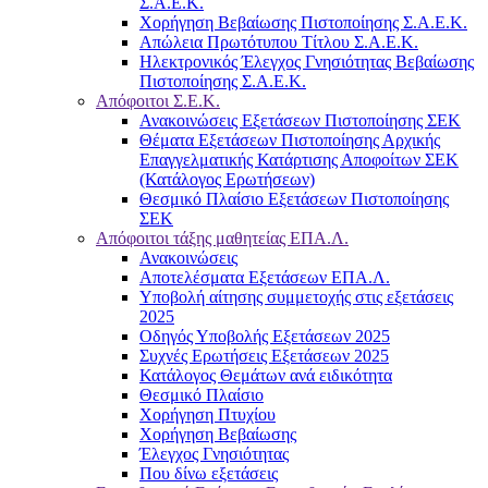
Σ.Α.Ε.Κ.
Χορήγηση Βεβαίωσης Πιστοποίησης Σ.Α.Ε.Κ.
Απώλεια Πρωτότυπου Τίτλου Σ.Α.Ε.Κ.
Ηλεκτρονικός Έλεγχος Γνησιότητας Βεβαίωσης
Πιστοποίησης Σ.Α.Ε.Κ.
Απόφοιτοι Σ.Ε.Κ.
Ανακοινώσεις Εξετάσεων Πιστοποίησης ΣΕΚ
Θέματα Εξετάσεων Πιστοποίησης Αρχικής
Επαγγελματικής Κατάρτισης Αποφοίτων ΣΕΚ
(Κατάλογος Ερωτήσεων)
Θεσμικό Πλαίσιο Εξετάσεων Πιστοποίησης
ΣΕΚ
Απόφοιτοι τάξης μαθητείας ΕΠΑ.Λ.
Ανακοινώσεις
Αποτελέσματα Εξετάσεων ΕΠΑ.Λ.
Υποβολή αίτησης συμμετοχής στις εξετάσεις
2025
Οδηγός Υποβολής Εξετάσεων 2025
Συχνές Ερωτήσεις Εξετάσεων 2025
Κατάλογος Θεμάτων ανά ειδικότητα
Θεσμικό Πλαίσιο
Χορήγηση Πτυχίου
Χορήγηση Βεβαίωσης
Έλεγχος Γνησιότητας
Που δίνω εξετάσεις