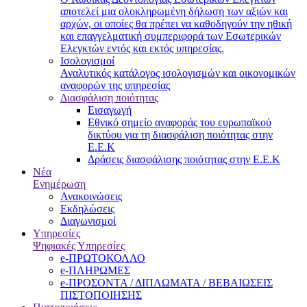
αποτελεί μια ολοκληρωμένη δήλωση των αξιών και
αρχών, οι οποίες θα πρέπει να καθοδηγούν την ηθική
και επαγγελματική συμπεριφορά των Εσωτερικών
Ελεγκτών εντός και εκτός υπηρεσίας.
Ισολογισμοί
Αναλυτικός κατάλογος ισολογισμών και οικονομικών
αναφορών της υπηρεσίας
Διασφάλιση ποιότητας
Εισαγωγή
Εθνικό σημείο αναφοράς του ευρωπαϊκού
δικτύου για τη διασφάλιση ποιότητας στην
Ε.Ε.Κ
Δράσεις διασφάλισης ποιότητας στην Ε.Ε.Κ
Νέα
Ενημέρωση
Ανακοινώσεις
Εκδηλώσεις
Διαγωνισμοί
Υπηρεσίες
Ψηφιακές Υπηρεσίες
e-ΠΡΩΤΟΚΟΛΛΟ
e-ΠΛΗΡΩΜΕΣ
e-ΠΡΟΣΟΝΤΑ / ΔΙΠΛΩΜΑΤΑ / ΒΕΒΑΙΩΣΕΙΣ
ΠΙΣΤΟΠΟΙΗΣΗΣ