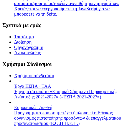
αυτοματισμούς αποστολέων ανεπιθύμητων μηνυμάτων.
Χρειάζεται να ενεργοποιήσετε τη JavaScript για να
μπορέσετε να τη δείτε.
Σχετικά με εμάς
Ταυτότητα
Διοίκηση
Οργανόγραμμα
Ανακοινώσεις
Χρήσιμοι Σύνδεσμοι
Χρήσιμοι σύνδεσμοι
Έργα ΕΣΠΑ - ΤΑΑ
Έργα μέσα από το «Εταιρικό Σύμφωνο Περιφερειακής
Ανάπτυξης 2021-2027» («ΕΣΠΑ 2021-2027»)
Ευρωπαϊκά - Διεθνή
Προγραμματα που συμμετέχει ή υλοποιεί ο Εθνικος
οργανισμός πιστοποίησης προσόντων & επαγγελματικού
προσανατολισμου (Ε.Ο.Π.Π.Ε.Π.)