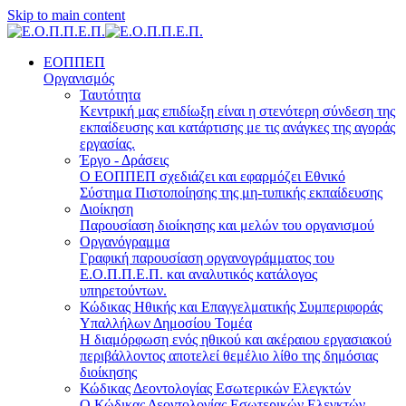
Skip to main content
ΕΟΠΠΕΠ
Οργανισμός
Ταυτότητα
Κεντρική μας επιδίωξη είναι η στενότερη σύνδεση της
εκπαίδευσης και κατάρτισης με τις ανάγκες της αγοράς
εργασίας.
Έργο - Δράσεις
Ο ΕΟΠΠΕΠ σχεδιάζει και εφαρμόζει Eθνικό
Σύστημα Πιστοποίησης της μη-τυπικής εκπαίδευσης
Διοίκηση
Παρουσίαση διοίκησης και μελών του οργανισμού
Οργανόγραμμα
Γραφική παρουσίαση οργανογράμματος του
Ε.Ο.Π.Π.Ε.Π. και αναλυτικός κατάλογος
υπηρετούντων.
Κώδικας Ηθικής και Επαγγελματικής Συμπεριφοράς
Υπαλλήλων Δημοσίου Τομέα
Η διαμόρφωση ενός ηθικού και ακέραιου εργασιακού
περιβάλλοντος αποτελεί θεμέλιο λίθο της δημόσιας
διοίκησης
Κώδικας Δεοντολογίας Εσωτερικών Ελεγκτών
Ο Κώδικας Δεοντολογίας Εσωτερικών Ελεγκτών