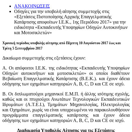
ΑΝΑΚΟΙΝΩΣΕΙΣ
Οδηγίες για την υποβολή αίτησης συμμετοχής στις
«Εξετάσεις Πιστοποίησης Αρχικής Επαγγελματικής
Κατάρτισης αποφοίτων Ι.Ε.Κ., 1ης Περιόδου 2017» για την
ειδικότητα «Εκπαιδευτής Υποψηφίων Οδηγών Αυτοκινήτων
και Μοτοσικλετών»
Χρονική περίοδος υποβολής αίτησης από Πέμπτη 10 Αυγούστου 2017 έως και
Τρίτη 5 Σεπτεμβρίου 2017
Δικαίωμα συμμετοχής στις εξετάσεις έχουν:
Α. Οι απόφοιτοι Ι.Ε.Κ. της ειδικότητας «Εκπαιδευτής Υποψηφίων
Οδηγών αυτοκινήτων και μοτοσικλετών» οι οποίοι διαθέτουν
Βεβαίωση Επαγγελματικής Κατάρτισης (Β.Ε.Κ.). και έχουν άδεια
οδήγησης των οχημάτων κατηγοριών Α, Β, C, D και CΕ σε ισχύ.
Β. Οι διπλωματούχοι μηχανικοί Ε.Μ.Π. ή άλλης ισότιμης σχολής,
καθώς και οι πτυχιούχοι Ανωτάτων Τεχνολογικών Εκπαιδευτικών
Ιδρυμάτων (Α.Τ.Ε.Ι.), Τμημάτων Μηχανολογίας, Ηλεκτρολογίας
και Οχημάτων, χωρίς να είναι υποχρεωμένοι να παρακολουθήσουν
προγράμματα επαγγελματικής κατάρτισης και έχουν άδεια
οδήγησης των οχημάτων κατηγοριών Α, Β, C, D και CΕ σε ισχύ.
Διαδικασία Υποβολής Αίτησης για τις
Εξετάσεις