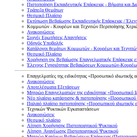
Πιστοποίηση Εκπαιδευτικής Επάρκειας - Βήματα και Δι
Τράπεζα Θεμάτων
Θεσμικό Πλαίσιο
Εκτύπωση Βεβαίωσης Εκπαιδευτικής Επάρκειας / Έλεγχ
Κομμωτών - Κουρέων και Τεχνιτών Περιποίησης Χερι
Ανακοινώσεις
Συχνές Ερωτήσεις Απαντήσεις
Οδηγός Υποβολής
Κατάλογοι θεμάτων Κομμωτών - Κουρέων και Τεχνιτώ
Θεσμικό Πλαίσιο
Χορήγηση της Βεβαίωσης Επαγγελματικής Επάρκειας ε
Έλεγχος Γνησιότητας Βεβαιώσεων Κομμωτών-Κουρέων
Επαγγελματίες της ειδικότητας «Προσωπικό ιδιωτικής 
Ανακοινώσεις
Αποτελέσματα Εξετάσεων
Μητρώο Επαγγελματιών της ειδικότητας «Προσωπικό Ι
Νέο πλαίσιο κατάρτισης & πιστοποίησης «Προσωπικού 
Παλαιό πλαίσιο πιστοποίησης «Προσωπικού ιδιωτικής 
Τεχνικών Ψυκτικών Εγκαταστάσεων
Ανακοινώσεις
Θεσμικό πλαίσιο
Αίτηση Χορήγησης Πιστοποιητικού Ψυκτικού
Αίτηση Ανανέωσης Πιστοποιητικού Ψυκτικού
Μητρώο Κατόχων Βεβαιώσεων Επάρκειας (Πιστοποιητ