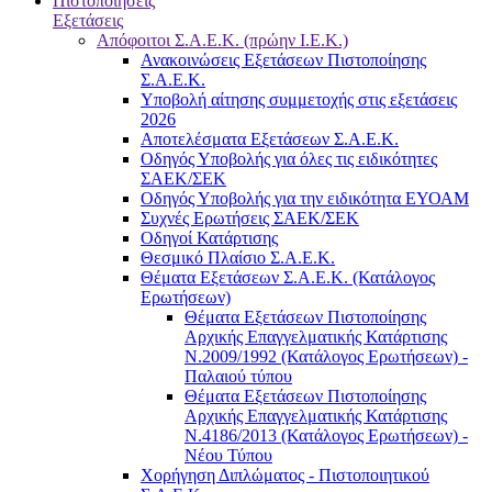
Πιστοποιήσεις
Εξετάσεις
Απόφοιτοι Σ.Α.Ε.Κ. (πρώην Ι.Ε.Κ.)
Ανακοινώσεις Εξετάσεων Πιστοποίησης
Σ.Α.Ε.Κ.
Υποβολή αίτησης συμμετοχής στις εξετάσεις
2026
Αποτελέσματα Εξετάσεων Σ.Α.Ε.Κ.
Οδηγός Υποβολής για όλες τις ειδικότητες
ΣΑΕΚ/ΣΕΚ
Οδηγός Υποβολής για την ειδικότητα ΕΥΟΑΜ
Συχνές Ερωτήσεις ΣΑΕΚ/ΣΕΚ
Οδηγοί Κατάρτισης
Θεσμικό Πλαίσιο Σ.Α.Ε.Κ.
Θέματα Εξετάσεων Σ.Α.Ε.Κ. (Κατάλογος
Ερωτήσεων)
Θέματα Εξετάσεων Πιστοποίησης
Αρχικής Επαγγελματικής Κατάρτισης
Ν.2009/1992 (Κατάλογος Ερωτήσεων) -
Παλαιού τύπου
Θέματα Εξετάσεων Πιστοποίησης
Αρχικής Επαγγελματικής Κατάρτισης
Ν.4186/2013 (Κατάλογος Ερωτήσεων) -
Νέου Τύπου
Χορήγηση Διπλώματος - Πιστοποιητικού