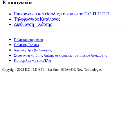
Επικοινωνία
Επικοινωνία και είσοδος κοινού στον Ε.Ο.Π.Π.Ε.Π.
Τηλεφωνικός Κατάλογος
Διεύθυνση - Χάρτης
Πολιτική απορρήτου
Πολιτική Cookies
Δήλωση Προσβασιμότητας
Στρατηγική κατά της Απάτης στις δράσεις του Ταμείου Ανάκαμψης
Καταγγελίες για έργα ΤΑΑ
Copyright 2023 Ε.Ο.Π.Π.Ε.Π. - Σχεδίαση ΕΠΑΦΟΣ New Technologies