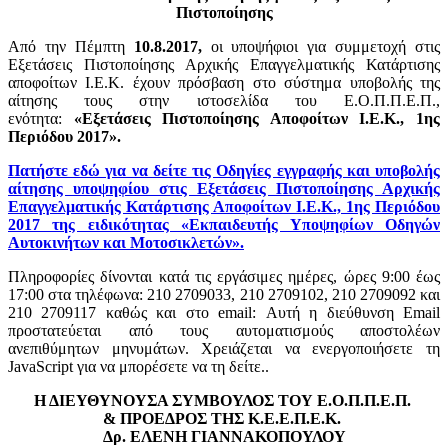
Πιστοποίησης
Από την Πέμπτη
10.8.2017,
οι υποψήφιοι για συμμετοχή στις
Εξετάσεις Πιστοποίησης Αρχικής Επαγγελματικής Κατάρτισης
αποφοίτων Ι.Ε.Κ. έχουν πρόσβαση στο σύστημα υποβολής της
αίτησης τους στην ιστοσελίδα του Ε.Ο.Π.Π.Ε.Π.,
ενότητα:
«Εξετάσεις Πιστοποίησης Αποφοίτων Ι.Ε.Κ.
,
1ης
Περιόδου 2017».
Πατήστε εδώ για να δείτε τις Οδηγίες εγγραφής και υποβολής
αίτησης υποψηφίου στις Εξετάσεις Πιστοποίησης Αρχικής
Επαγγελματικής Κατάρτισης Αποφοίτων Ι.Ε.Κ., 1ης Περιόδου
2017 της ειδικότητας «Εκπαιδευτής Υποψηφίων Οδηγών
Αυτοκινήτων και Μοτοσικλετών».
Πληροφορίες δίνονται κατά τις εργάσιμες ημέρες, ώρες 9:00 έως
17:00 στα τηλέφωνα: 210 2709033, 210 2709102, 210 2709092 και
210 2709117 καθώς και στο email:
Αυτή η διεύθυνση Email
προστατεύεται από τους αυτοματισμούς αποστολέων
ανεπιθύμητων μηνυμάτων. Χρειάζεται να ενεργοποιήσετε τη
JavaScript για να μπορέσετε να τη δείτε.
.
Η ΔΙΕΥΘΥΝΟΥΣΑ ΣΥΜΒΟΥΛΟΣ ΤΟΥ Ε.Ο.Π.Π.Ε.Π.
& ΠΡΟΕΔΡΟΣ ΤΗΣ Κ.Ε.Ε.Π.Ε.Κ.
Δρ. ΕΛΕΝΗ ΓΙΑΝΝΑΚΟΠΟΥΛΟΥ