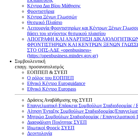
Εκπαίδευσης
Κέντρα Δια Βίου Μάθησης
Φροντιστήρια
Κέντρα Ξένων Γλωσσών
Θεσμικό Πλαίσιο
Λειτουργία Φροντιστηρίων και Κέντρων Ξένων Γλωσσ
βάσει του ισχύοντος θεσμικού πλαισίου
ΑΠΟΓΡΑΦΗ ΚΑΙ ΑΝΑΡΤΗΣΗ ΔΙΚΑΙΟΛΟΓΗΤΙΚΩ
ΦΡΟΝΤΙΣΤΗΡΙΩΝ ΚΑΙ ΚΕΝΤΡΩΝ ΞΕΝΩΝ ΓΛΩΣ
ΣΤΟ ΟΠΣ-ΑΔΕ «openbusiness»
(https://openbusiness.mindev.gov.gr)
Συμβουλευτική
επαγγ. προσανατολισμός
ΕΟΠΠΕΠ & ΣΥΕΠ
Ο ρόλος του ΕΟΠΠΕΠ
Εθνικό Κέντρο Euroguidance
Εθνικό Κέντρο Europass
Δράσεις Αναβάθμισης της ΣΥΕΠ
Επαγγελματική Επάρκεια Συμβούλων Σταδιοδρομίας /
Αίτηση Ένταξης Συμβούλων Σταδιοδρομίας/Επαγγελμ
Μητρώο Συμβούλων Σταδιοδρομίας / Επαγγελματικού
Διασφάλιση Ποιότητας ΣΥΕΠ
Ιδιωτικοί Φορείς ΣΥΕΠ
Δεοντολογία