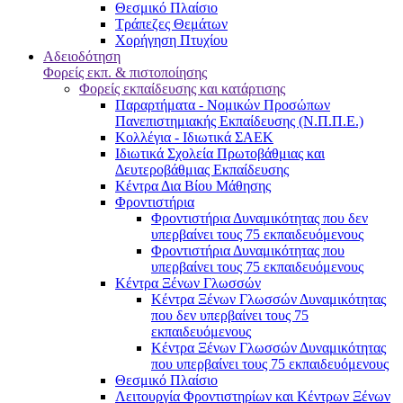
Θεσμικό Πλαίσιο
Τράπεζες Θεμάτων
Χορήγηση Πτυχίου
Αδειοδότηση
Φορείς εκπ. & πιστοποίησης
Φορείς εκπαίδευσης και κατάρτισης
Παραρτήματα - Νομικών Προσώπων
Πανεπιστημιακής Εκπαίδευσης (Ν.Π.Π.Ε.)
Κολλέγια - Ιδιωτικά ΣΑΕΚ
Ιδιωτικά Σχολεία Πρωτοβάθμιας και
Δευτεροβάθμιας Εκπαίδευσης
Κέντρα Δια Βίου Μάθησης
Φροντιστήρια
Φροντιστήρια Δυναμικότητας που δεν
υπερβαίνει τους 75 εκπαιδευόμενους
Φροντιστήρια Δυναμικότητας που
υπερβαίνει τους 75 εκπαιδευόμενους
Κέντρα Ξένων Γλωσσών
Kέντρα Ξένων Γλωσσών Δυναμικότητας
που δεν υπερβαίνει τους 75
εκπαιδευόμενους
Kέντρα Ξένων Γλωσσών Δυναμικότητας
που υπερβαίνει τους 75 εκπαιδευόμενους
Θεσμικό Πλαίσιο
Λειτουργία Φροντιστηρίων και Κέντρων Ξένων