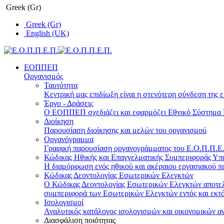
Greek (Gr)
Greek (Gr)
English (UK)
ΕΟΠΠΕΠ
Οργανισμός
Ταυτότητα
Κεντρική μας επιδίωξη είναι η στενότερη σύνδεση της ε
Έργο - Δράσεις
Ο ΕΟΠΠΕΠ σχεδιάζει και εφαρμόζει Eθνικό Σύστημα Π
Διοίκηση
Παρουσίαση διοίκησης και μελών του οργανισμού
Οργανόγραμμα
Γραφική παρουσίαση οργανογράμματος του Ε.Ο.Π.Π.Ε.Π
Κώδικας Ηθικής και Επαγγελματικής Συμπεριφοράς Υ
Η διαμόρφωση ενός ηθικού και ακέραιου εργασιακού πε
Κώδικας Δεοντολογίας Εσωτερικών Ελεγκτών
Ο Κώδικας Δεοντολογίας Εσωτερικών Ελεγκτών αποτελε
συμπεριφορά των Εσωτερικών Ελεγκτών εντός και εκτό
Ισολογισμοί
Αναλυτικός κατάλογος ισολογισμών και οικονομικών α
Διασφάλιση ποιότητας