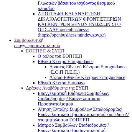
Γλωσσών βάσει του ισχύοντος θεσμικού
πλαισίου
ΑΠΟΓΡΑΦΗ ΚΑΙ ΑΝΑΡΤΗΣΗ
ΔΙΚΑΙΟΛΟΓΗΤΙΚΩΝ ΦΡΟΝΤΙΣΤΗΡΙΩΝ
ΚΑΙ ΚΕΝΤΡΩΝ ΞΕΝΩΝ ΓΛΩΣΣΩΝ ΣΤΟ
ΟΠΣ-ΑΔΕ «openbusiness»
(https://openbusiness.mindev.gov.gr)
Συμβουλευτική
επαγγ. προσανατολισμός
ΕΟΠΠΕΠ & ΣΥΕΠ
Ο ρόλος του ΕΟΠΠΕΠ
Εθνικό Κέντρο Euroguidance
Δράσεις Εθνικού Κέντρου Euroguidance
(Ε.Ο.Π.Π.Ε.Π.)
Δίκτυο Εθνικών Κέντρων Euroguidance
Εθνικό Κέντρο Europass
Δράσεις Αναβάθμισης της ΣΥΕΠ
Επαγγελματική Επάρκεια Συμβούλων
Σταδιοδρομίας / Επαγγελματικού
Προσανατολισμού
Αίτηση Ένταξης Συμβούλων Σταδιοδρομίας/
Επαγγελματικού Προσανατολισμού επιπέδου Α’
στο μητρώο του ΕΟΠΠΕΠ
Μητρώο Συμβούλων Σταδιοδρομίας /
Επαγγελματικού Προσανατολισμού