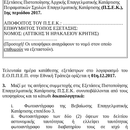
Εξετάσεις Πιστοποίησης Αρχικής Επαγγελματικής Κατάρτισης
Πειραματικών Σχολών Επαγγελματικής Κατάρτισης
(Π.Σ.Ε.Κ.),
1ης περιόδου 2017.
ΑΠΟΦΟΙΤΟΣ ΤΟΥ Π.Σ.Ε.Κ.: …………………………………
ΕΠΙΘΥΜΗΤΟΣ ΤΟΠΟΣ ΕΞΕΤΑΣΗΣ:
ΝΟΜΟΣ: (ΑΤΤΙΚΗΣ Ή ΗΡΑΚΛΕΙΟΥ ΚΡΗΤΗΣ)
……………………………..
(Προσοχή! Οι υποψήφιοι αναγράφουν το νομό στον οποίο
επιθυμούν
να εξεταστούν).
Τελευταία ημέρα κατάθεσης εξετάστρων στο λογαριασμό του
Ε.Ο.Π.Π.Ε.Π. στην Εθνική Τράπεζα ορίζεται η
01η.12.2017.
3.
Μαζί με τις αιτήσεις συμμετοχής στις Εξετάσεις Πιστοποίησης
Επαγγελματικής Κατάρτισης Π.Σ.Ε.Κ. συνυποβάλλονται από τους
υποψηφίους και τα κάτωθι
δικαιολογητικά:
i. Φωτοαντίγραφο της Βεβαίωσης Επαγγελματικής
Κατάρτισης επιπέδου 3.
ii. Φωτοαντίγραφο των δύο (2) όψεων του δελτίου
αστυνομικής ταυτότητας ή ελλείψει ταυτότητας
φωτοαντίγραφο του διαβατηρίου τους σε ισχύ ή