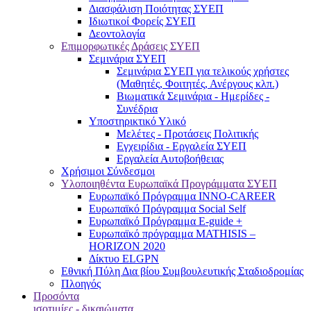
Διασφάλιση Ποιότητας ΣΥΕΠ
Ιδιωτικοί Φορείς ΣΥΕΠ
Δεοντολογία
Επιμορφωτικές Δράσεις ΣΥΕΠ
Σεμινάρια ΣΥΕΠ
Σεμινάρια ΣΥΕΠ για τελικούς χρήστες
(Μαθητές, Φοιτητές, Ανέργους κλπ.)
Βιωματικά Σεμινάρια - Ημερίδες -
Συνέδρια
Υποστηρικτικό Υλικό
Μελέτες - Προτάσεις Πολιτικής
Εγχειρίδια - Εργαλεία ΣΥΕΠ
Εργαλεία Αυτοβοήθειας
Χρήσιμοι Σύνδεσμοι
Υλοποιηθέντα Ευρωπαϊκά Προγράμματα ΣΥΕΠ
Ευρωπαϊκό Πρόγραμμα INNO-CAREER
Ευρωπαϊκό Πρόγραμμα Social Self
Ευρωπαϊκό Πρόγραμμα E-guide +
Ευρωπαϊκό πρόγραμμα MATHISIS –
HORIZON 2020
Δίκτυο ELGPN
Εθνική Πύλη Δια βίου Συμβουλευτικής Σταδιοδρομίας
Πλοηγός
Προσόντα
ισοτιμίες - δικαιώματα