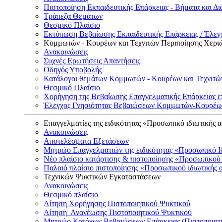
Πιστοποίηση Εκπαιδευτικής Επάρκειας - Βήματα και Δι
Τράπεζα Θεμάτων
Θεσμικό Πλαίσιο
Εκτύπωση Βεβαίωσης Εκπαιδευτικής Επάρκειας / Έλεγχ
Κομμωτών - Κουρέων και Τεχνιτών Περιποίησης Χερι
Ανακοινώσεις
Συχνές Ερωτήσεις Απαντήσεις
Οδηγός Υποβολής
Κατάλογοι θεμάτων Κομμωτών - Κουρέων και Τεχνιτώ
Θεσμικό Πλαίσιο
Χορήγηση της Βεβαίωσης Επαγγελματικής Επάρκειας ε
Έλεγχος Γνησιότητας Βεβαιώσεων Κομμωτών-Κουρέων
Επαγγελματίες της ειδικότητας «Προσωπικό ιδιωτικής 
Ανακοινώσεις
Αποτελέσματα Εξετάσεων
Μητρώο Επαγγελματιών της ειδικότητας «Προσωπικό Ι
Νέο πλαίσιο κατάρτισης & πιστοποίησης «Προσωπικού 
Παλαιό πλαίσιο πιστοποίησης «Προσωπικού ιδιωτικής 
Τεχνικών Ψυκτικών Εγκαταστάσεων
Ανακοινώσεις
Θεσμικό πλαίσιο
Αίτηση Χορήγησης Πιστοποιητικού Ψυκτικού
Αίτηση Ανανέωσης Πιστοποιητικού Ψυκτικού
Μητρώο Κατόχων Βεβαιώσεων Επάρκειας (Πιστοποιητ