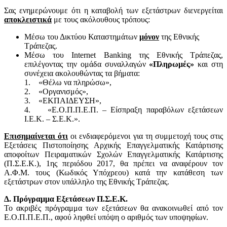
Σας ενημερώνουμε ότι η καταβολή των εξετάστρων διενεργείται
αποκλειστικά
με τους ακόλουθους τρόπους:
Μέσω του Δικτύου Καταστημάτων
μόνον
της Εθνικής
Τράπεζας.
Μέσω του Internet Banking της Εθνικής Τράπεζας,
επιλέγοντας την ομάδα συναλλαγών
«Πληρωμές»
και στη
συνέχεια ακολουθώντας τα βήματα:
1. «Θέλω να πληρώσω»,
2. «Οργανισμός»,
3. «ΕΚΠΑΙΔΕΥΣΗ»,
4. «Ε.Ο.Π.Π.Ε.Π. – Είσπραξη παραβόλων εξετάσεων
Ι.Ε.Κ. – Σ.Ε.Κ.».
Επισημαίνεται ότι
οι ενδιαφερόμενοι για τη συμμετοχή τους στις
Εξετάσεις Πιστοποίησης Αρχικής Επαγγελματικής Κατάρτισης
αποφοίτων Πειραματικών Σχολών Επαγγελματικής Κατάρτισης
(Π.Σ.Ε.Κ.), 1ης περιόδου 2017, θα πρέπει να αναφέρουν τον
Α.Φ.Μ. τους (Κωδικός Υπόχρεου) κατά την κατάθεση των
εξετάστρων στον υπάλληλο της Εθνικής Τράπεζας.
Δ. Πρόγραμμα Εξετάσεων Π.Σ.Ε.Κ.
Το ακριβές πρόγραμμα των εξετάσεων θα ανακοινωθεί από τον
Ε.Ο.Π.Π.Ε.Π., αφού ληφθεί υπόψη ο αριθμός των υποψηφίων.