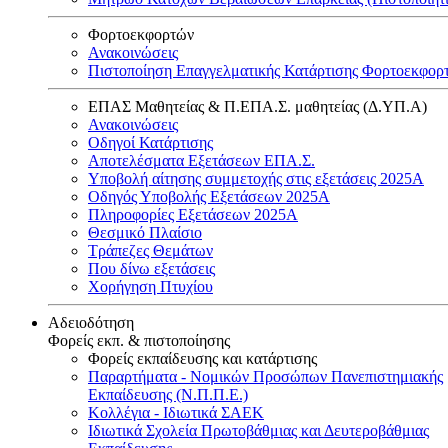
Φορτοεκφορτών
Ανακοινώσεις
Πιστοποίηση Επαγγελματικής Κατάρτισης Φορτοεκφορ
ΕΠΑΣ Μαθητείας & Π.ΕΠΑ.Σ. μαθητείας (Δ.ΥΠ.Α)
Ανακοινώσεις
Oδηγοί Κατάρτισης
Αποτελέσματα Εξετάσεων ΕΠΑ.Σ.
Υποβολή αίτησης συμμετοχής στις εξετάσεις 2025Α
Οδηγός Υποβολής Εξετάσεων 2025A
Πληροφορίες Εξετάσεων 2025Α
Θεσμικό Πλαίσιο
Τράπεζες Θεμάτων
Που δίνω εξετάσεις
Χορήγηση Πτυχίου
Αδειοδότηση
Φορείς εκπ. & πιστοποίησης
Φορείς εκπαίδευσης και κατάρτισης
Παραρτήματα - Νομικών Προσώπων Πανεπιστημιακής
Εκπαίδευσης (Ν.Π.Π.Ε.)
Κολλέγια - Ιδιωτικά ΣΑΕΚ
Ιδιωτικά Σχολεία Πρωτοβάθμιας και Δευτεροβάθμιας