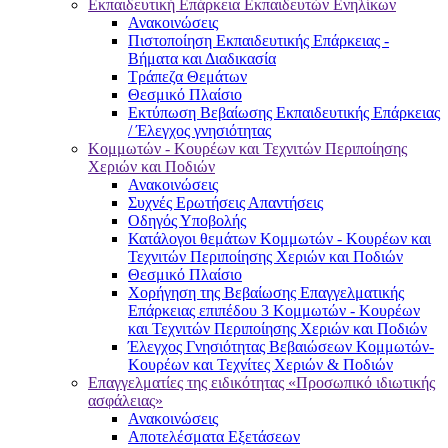
Εκπαιδευτική Επάρκεια Εκπαιδευτών Ενηλίκων
Ανακοινώσεις
Πιστοποίηση Εκπαιδευτικής Επάρκειας -
Βήματα και Διαδικασία
Τράπεζα Θεμάτων
Θεσμικό Πλαίσιο
Εκτύπωση Βεβαίωσης Εκπαιδευτικής Επάρκειας
/ Έλεγχος γνησιότητας
Κομμωτών - Κουρέων και Τεχνιτών Περιποίησης
Χεριών και Ποδιών
Ανακοινώσεις
Συχνές Ερωτήσεις Απαντήσεις
Οδηγός Υποβολής
Κατάλογοι θεμάτων Κομμωτών - Κουρέων και
Τεχνιτών Περιποίησης Χεριών και Ποδιών
Θεσμικό Πλαίσιο
Χορήγηση της Βεβαίωσης Επαγγελματικής
Επάρκειας επιπέδου 3 Κομμωτών - Κουρέων
και Τεχνιτών Περιποίησης Χεριών και Ποδιών
Έλεγχος Γνησιότητας Βεβαιώσεων Κομμωτών-
Κουρέων και Τεχνίτες Χεριών & Ποδιών
Επαγγελματίες της ειδικότητας «Προσωπικό ιδιωτικής
ασφάλειας»
Ανακοινώσεις
Αποτελέσματα Εξετάσεων