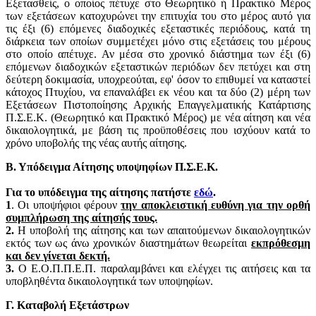
Εξετασθείς, ο οποίος πέτυχε στο Θεωρητικό ή Πρακτικό Μέρος
των εξετάσεων κατοχυρώνει την επιτυχία του στο μέρος αυτό για
τις έξι (6) επόμενες διαδοχικές εξεταστικές περιόδους, κατά τη
διάρκεια των οποίων συμμετέχει μόνο στις εξετάσεις του μέρους
στο οποίο απέτυχε. Αν μέσα στο χρονικό διάστημα των έξι (6)
επόμενων διαδοχικών εξεταστικών περιόδων δεν πετύχει και στη
δεύτερη δοκιμασία, υποχρεούται, εφ' όσον το επιθυμεί να καταστεί
κάτοχος Πτυχίου, να επαναλάβει εκ νέου και τα δύο (2) μέρη των
Εξετάσεων Πιστοποίησης Αρχικής Επαγγελματικής Κατάρτισης
Π.Σ.Ε.Κ. (Θεωρητικό και Πρακτικό Μέρος) με νέα αίτηση και νέα
δικαιολογητικά, με βάση τις προϋποθέσεις που ισχύουν κατά το
χρόνο υποβολής της νέας αυτής αίτησης.
Β. Υπόδειγμα Αίτησης υποψηφίων Π.Σ.Ε.Κ.
Για το υπόδειγμα της αίτησης πατήστε
εδώ
.
1
. Οι υποψήφιοι φέρουν
την αποκλειστική ευθύνη για την ορθή
συμπλήρωση της αίτησής τους.
2.
Η υποβολή της αίτησης και των απαιτούμενων δικαιολογητικών
εκτός των ως άνω χρονικών διαστημάτων θεωρείται
εκπρόθεσμη
και δεν γίνεται δεκτή.
3.
Ο Ε.Ο.Π.Π.Ε.Π. παραλαμβάνει και ελέγχει τις αιτήσεις και τα
υποβληθέντα δικαιολογητικά των υποψηφίων.
Γ. Καταβολή Εξετάστρων