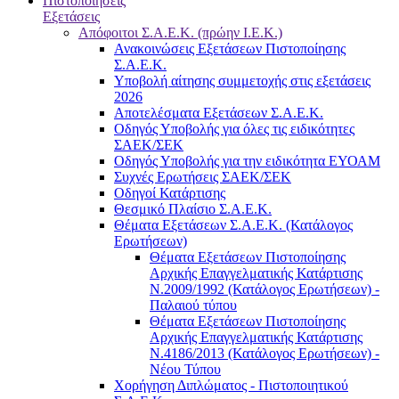
Πιστοποιήσεις
Εξετάσεις
Απόφοιτοι Σ.Α.Ε.Κ. (πρώην Ι.Ε.Κ.)
Ανακοινώσεις Εξετάσεων Πιστοποίησης
Σ.Α.Ε.Κ.
Υποβολή αίτησης συμμετοχής στις εξετάσεις
2026
Αποτελέσματα Εξετάσεων Σ.Α.Ε.Κ.
Οδηγός Υποβολής για όλες τις ειδικότητες
ΣΑΕΚ/ΣΕΚ
Οδηγός Υποβολής για την ειδικότητα ΕΥΟΑΜ
Συχνές Ερωτήσεις ΣΑΕΚ/ΣΕΚ
Οδηγοί Κατάρτισης
Θεσμικό Πλαίσιο Σ.Α.Ε.Κ.
Θέματα Εξετάσεων Σ.Α.Ε.Κ. (Κατάλογος
Ερωτήσεων)
Θέματα Εξετάσεων Πιστοποίησης
Αρχικής Επαγγελματικής Κατάρτισης
Ν.2009/1992 (Κατάλογος Ερωτήσεων) -
Παλαιού τύπου
Θέματα Εξετάσεων Πιστοποίησης
Αρχικής Επαγγελματικής Κατάρτισης
Ν.4186/2013 (Κατάλογος Ερωτήσεων) -
Νέου Τύπου
Χορήγηση Διπλώματος - Πιστοποιητικού