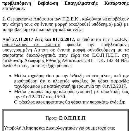
προβλεπόμενη Βεβαίωση Επαγγελματικής Κατάρτισης
επιπέδου 3.
2.
Οι παραπάνω Απόφοιτοι των Π.Σ.Ε.Κ., καλούνται να υποβάλουν
την αίτησή τους σε έντυπη μορφή (ακολουθεί υπόδειγμα) μαζί με
τα προβλεπόμενα δικαιολογητικά, ως εξής:
Από
27.11.2017 έως και 01.12.2017
, οι απόφοιτοι των Π.Σ.Ε.Κ.
αποστέλλουν σε κλειστό
φάκελο την προβλεπόμενη
υπογεγραμμένη Αίτηση σε έντυπη μορφή συνοδευόμενη με τα
απαραίτητα δικαιολογητικά, στην έδρα του Ε.Ο.Π.Π.Ε.Π. στη
διεύθυνση: Λεωφόρος Εθνικής Αντιστάσεως 41 - Τ.Κ. 142 34 Νέα
Ιωνία Αττικής, με τους εξής τρόπους:
Μέσω ταχυδρομείου με την ένδειξη «συστημένο», υπό την
προϋπόθεση ότι ο κλειστός φάκελος θα φέρει σφραγίδα
ταχυδρομείου με καταληκτική ημερομηνία την 01η/12/2017.
Μέσω εταιρίας ταχυμεταφοράς (courier) με αποστολή έως
την 01η/12/2017 στις 15:30.
Ο φάκελος υποψηφιότητας θα φέρει την παρακάτω ένδειξη:
Προς:
Ε.Ο.Π.Π.Ε.Π.
Υποβολή Αίτησης και Δικαιολογητικών για συμμετοχή στις