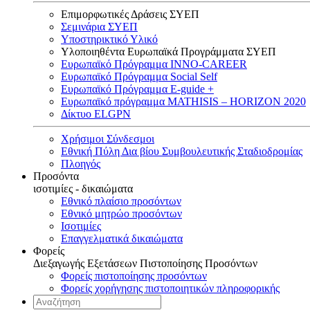
Επιμορφωτικές Δράσεις ΣΥΕΠ
Σεμινάρια ΣΥΕΠ
Υποστηρικτικό Υλικό
Υλοποιηθέντα Ευρωπαϊκά Προγράμματα ΣΥΕΠ
Ευρωπαϊκό Πρόγραμμα INNO-CAREER
Ευρωπαϊκό Πρόγραμμα Social Self
Ευρωπαϊκό Πρόγραμμα E-guide +
Ευρωπαϊκό πρόγραμμα MATHISIS – HORIZON 2020
Δίκτυο ELGPN
Χρήσιμοι Σύνδεσμοι
Εθνική Πύλη Δια βίου Συμβουλευτικής Σταδιοδρομίας
Πλοηγός
Προσόντα
ισοτιμίες - δικαιώματα
Εθνικό πλαίσιο προσόντων
Εθνικό μητρώο προσόντων
Ισοτιμίες
Επαγγελματικά δικαιώματα
Φορείς
Διεξαγωγής Εξετάσεων Πιστοποίησης Προσόντων
Φορείς πιστοποίησης προσόντων
Φορείς χορήγησης πιστοποιητικών πληροφορικής