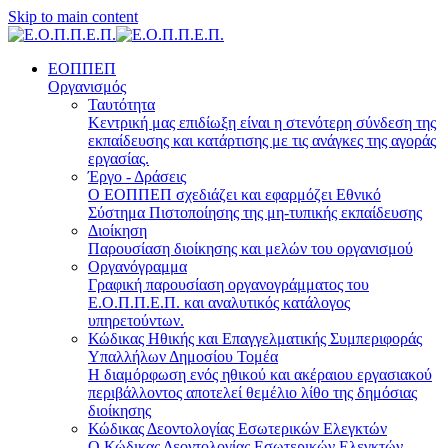
Skip to main content
ΕΟΠΠΕΠ
Οργανισμός
Ταυτότητα
Κεντρική μας επιδίωξη είναι η στενότερη σύνδεση της
εκπαίδευσης και κατάρτισης με τις ανάγκες της αγοράς
εργασίας.
Έργο - Δράσεις
Ο ΕΟΠΠΕΠ σχεδιάζει και εφαρμόζει Eθνικό
Σύστημα Πιστοποίησης της μη-τυπικής εκπαίδευσης
Διοίκηση
Παρουσίαση διοίκησης και μελών του οργανισμού
Οργανόγραμμα
Γραφική παρουσίαση οργανογράμματος του
Ε.Ο.Π.Π.Ε.Π. και αναλυτικός κατάλογος
υπηρετούντων.
Κώδικας Ηθικής και Επαγγελματικής Συμπεριφοράς
Υπαλλήλων Δημοσίου Τομέα
Η διαμόρφωση ενός ηθικού και ακέραιου εργασιακού
περιβάλλοντος αποτελεί θεμέλιο λίθο της δημόσιας
διοίκησης
Κώδικας Δεοντολογίας Εσωτερικών Ελεγκτών
Ο Κώδικας Δεοντολογίας Εσωτερικών Ελεγκτών