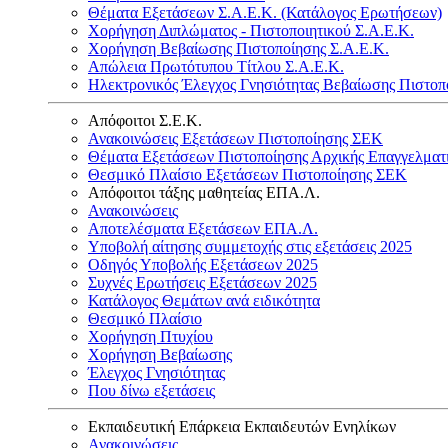
Θέματα Εξετάσεων Σ.Α.Ε.Κ. (Κατάλογος Ερωτήσεων)
Χορήγηση Διπλώματος - Πιστοποιητικού Σ.Α.Ε.Κ.
Χορήγηση Βεβαίωσης Πιστοποίησης Σ.Α.Ε.Κ.
Απώλεια Πρωτότυπου Τίτλου Σ.Α.Ε.Κ.
Ηλεκτρονικός Έλεγχος Γνησιότητας Βεβαίωσης Πιστοπ
Απόφοιτοι Σ.Ε.Κ.
Ανακοινώσεις Εξετάσεων Πιστοποίησης ΣΕΚ
Θέματα Εξετάσεων Πιστοποίησης Αρχικής Επαγγελματ
Θεσμικό Πλαίσιο Εξετάσεων Πιστοποίησης ΣΕΚ
Απόφοιτοι τάξης μαθητείας ΕΠΑ.Λ.
Ανακοινώσεις
Αποτελέσματα Εξετάσεων ΕΠΑ.Λ.
Υποβολή αίτησης συμμετοχής στις εξετάσεις 2025
Οδηγός Υποβολής Εξετάσεων 2025
Συχνές Ερωτήσεις Εξετάσεων 2025
Κατάλογος Θεμάτων ανά ειδικότητα
Θεσμικό Πλαίσιο
Χορήγηση Πτυχίου
Χορήγηση Βεβαίωσης
Έλεγχος Γνησιότητας
Που δίνω εξετάσεις
Εκπαιδευτική Επάρκεια Εκπαιδευτών Ενηλίκων
Ανακοινώσεις