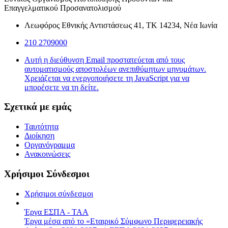
Επαγγελματικού Προσανατολισμού
Λεωφόρος Εθνικής Αντιστάσεως 41, ΤΚ 14234, Νέα Ιωνία
210 2709000
Αυτή η διεύθυνση Email προστατεύεται από τους
αυτοματισμούς αποστολέων ανεπιθύμητων μηνυμάτων.
Χρειάζεται να ενεργοποιήσετε τη JavaScript για να
μπορέσετε να τη δείτε.
Σχετικά με εμάς
Ταυτότητα
Διοίκηση
Οργανόγραμμα
Ανακοινώσεις
Χρήσιμοι Σύνδεσμοι
Χρήσιμοι σύνδεσμοι
Έργα ΕΣΠΑ - ΤΑΑ
Έργα μέσα από το «Εταιρικό Σύμφωνο Περιφερειακής