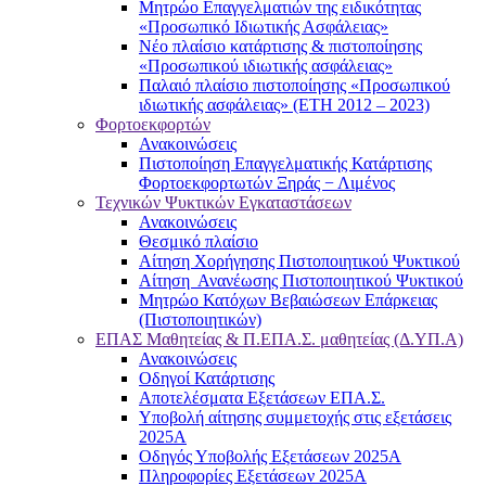
Μητρώο Επαγγελματιών της ειδικότητας
«Προσωπικό Ιδιωτικής Ασφάλειας»
Νέο πλαίσιο κατάρτισης & πιστοποίησης
«Προσωπικού ιδιωτικής ασφάλειας»
Παλαιό πλαίσιο πιστοποίησης «Προσωπικού
ιδιωτικής ασφάλειας» (ΕΤΗ 2012 – 2023)
Φορτοεκφορτών
Ανακοινώσεις
Πιστοποίηση Επαγγελματικής Κατάρτισης
Φορτοεκφορτωτών Ξηράς − Λιμένος
Τεχνικών Ψυκτικών Εγκαταστάσεων
Ανακοινώσεις
Θεσμικό πλαίσιο
Αίτηση Χορήγησης Πιστοποιητικού Ψυκτικού
Αίτηση Ανανέωσης Πιστοποιητικού Ψυκτικού
Μητρώο Κατόχων Βεβαιώσεων Επάρκειας
(Πιστοποιητικών)
ΕΠΑΣ Μαθητείας & Π.ΕΠΑ.Σ. μαθητείας (Δ.ΥΠ.Α)
Ανακοινώσεις
Oδηγοί Κατάρτισης
Αποτελέσματα Εξετάσεων ΕΠΑ.Σ.
Υποβολή αίτησης συμμετοχής στις εξετάσεις
2025Α
Οδηγός Υποβολής Εξετάσεων 2025A
Πληροφορίες Εξετάσεων 2025Α