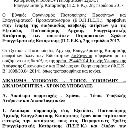
Κατάρτισης αποφοίτων Πειραματικών Σχολών
Επαγγελματικής Κατάρτισης (Π.Σ.Ε.Κ.), 2ης περιόδου 2017
Ο Εθνικός Οργανισμός Πιστοποίησης Προσόντων και
Επαγγελματικού Προσανατολισμού (Ε.Ο.Π.Π.Ε.Π.),
προβαίνει
στην έναρξη της διαδικασίας υποβολής αιτήσεων για τις
Εξετάσεις Πιστοποίησης Αρχικής Επαγγελματικής
Κατάρτισης των αποφοίτων Πειραματικών Σχολών
Επαγγελματικής Κατάρτισης (Π.Σ.Ε.Κ.), 2ης περιόδου 2017.
Οι εξετάσεις Πιστοποίησης Αρχικής Επαγγελματικής Κατάρτισης
αποφοίτων όλων των Ειδικοτήτων
διεξάγονται
σύμφωνα με τα
οριζόμενα στις διατάξεις της
αριθμ. 2944/2014 Κοινής Υπουργικής
Απόφασης Οικονομικών και Παιδείας και Θρησκευμάτων (Φ.Ε.Κ.
Β΄ 1098/30.04.2014)
, όπως τροποποιήθηκε και ισχύει.
ΔΙΚΑΙΩΜΑ ΥΠΟΒΟΛΗΣ - ΤΟΠΟΣ ΥΠΟΒΟΛΗΣ –
ΔΙΚΑΙΟΛΟΓΗΤΙΚΑ - ΧΡΟΝΟΣ ΥΠΟΒΟΛΗΣ
Α. Δικαίωμα συμμετοχής - Χρόνος – Τόπος Υποβολής
Αιτήσεων και Δικαιολογητικών:
1. Δικαίωμα συμμετοχής στις Εξετάσεις Πιστοποίησης
Αρχικής Επαγγελματικής Κατάρτισης έχουν όσοι περάτωσαν
επιτυχώς την κατάρτιση τους στις Πειραματικές Σχολές
Επαγγελματικής Κατάρτισης (Π.Σ.Ε.Κ.) και έλαβαν την