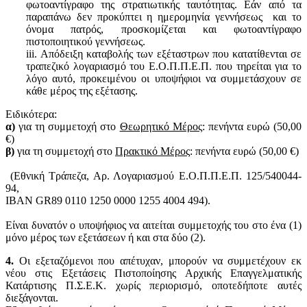
φωτοαντίγραφο της στρατιωτικής ταυτότητας. Εάν από τα
παραπάνω δεν προκύπτει η ημερομηνία γεννήσεως και το
όνομα πατρός, προσκομίζεται και φωτοαντίγραφο
πιστοποιητικού γεννήσεως.
iii. Απόδειξη καταβολής των εξέταστρων που κατατίθενται σε
τραπεζικό λογαριασμό του Ε.Ο.Π.Π.Ε.Π. που τηρείται για το
λόγο αυτό, προκειμένου οι υποψήφιοι να συμμετάσχουν σε
κάθε μέρος της εξέτασης.
Ειδικότερα:
α)
για τη συμμετοχή στο
Θεωρητικό Μέρος
: πενήντα ευρώ (50,00
€)
β)
για τη συμμετοχή στο
Πρακτικό Μέρος
: πενήντα ευρώ (50,00 €)
(Εθνική Τράπεζα, Αρ. Λογαριασμού Ε.Ο.Π.Π.Ε.Π. 125/540044-
94,
ΙΒΑΝ GR89 0110 1250 0000 1255 4004 494).
Είναι δυνατόν ο υποψήφιος να αιτείται συμμετοχής του στο ένα (1)
μόνο μέρος των εξετάσεων ή και στα δύο (2).
4.
Οι εξεταζόμενοι που απέτυχαν, μπορούν να συμμετέχουν εκ
νέου στις Εξετάσεις Πιστοποίησης Αρχικής Επαγγελματικής
Κατάρτισης Π.Σ.Ε.Κ. χωρίς περιορισμό, οποτεδήποτε αυτές
διεξάγονται.