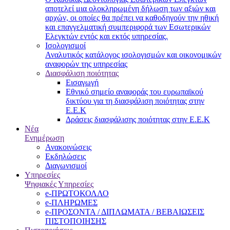
αποτελεί μια ολοκληρωμένη δήλωση των αξιών και
αρχών, οι οποίες θα πρέπει να καθοδηγούν την ηθική
και επαγγελματική συμπεριφορά των Εσωτερικών
Ελεγκτών εντός και εκτός υπηρεσίας.
Ισολογισμοί
Αναλυτικός κατάλογος ισολογισμών και οικονομικών
αναφορών της υπηρεσίας
Διασφάλιση ποιότητας
Εισαγωγή
Εθνικό σημείο αναφοράς του ευρωπαϊκού
δικτύου για τη διασφάλιση ποιότητας στην
Ε.Ε.Κ
Δράσεις διασφάλισης ποιότητας στην Ε.Ε.Κ
Νέα
Ενημέρωση
Ανακοινώσεις
Εκδηλώσεις
Διαγωνισμοί
Υπηρεσίες
Ψηφιακές Υπηρεσίες
e-ΠΡΩΤΟΚΟΛΛΟ
e-ΠΛΗΡΩΜΕΣ
e-ΠΡΟΣΟΝΤΑ / ΔΙΠΛΩΜΑΤΑ / ΒΕΒΑΙΩΣΕΙΣ
ΠΙΣΤΟΠΟΙΗΣΗΣ