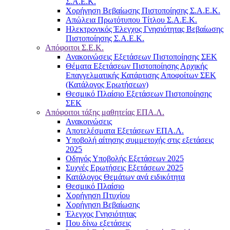
Σ.Α.Ε.Κ.
Χορήγηση Βεβαίωσης Πιστοποίησης Σ.Α.Ε.Κ.
Απώλεια Πρωτότυπου Τίτλου Σ.Α.Ε.Κ.
Ηλεκτρονικός Έλεγχος Γνησιότητας Βεβαίωσης
Πιστοποίησης Σ.Α.Ε.Κ.
Απόφοιτοι Σ.Ε.Κ.
Ανακοινώσεις Εξετάσεων Πιστοποίησης ΣΕΚ
Θέματα Εξετάσεων Πιστοποίησης Αρχικής
Επαγγελματικής Κατάρτισης Αποφοίτων ΣΕΚ
(Κατάλογος Ερωτήσεων)
Θεσμικό Πλαίσιο Εξετάσεων Πιστοποίησης
ΣΕΚ
Απόφοιτοι τάξης μαθητείας ΕΠΑ.Λ.
Ανακοινώσεις
Αποτελέσματα Εξετάσεων ΕΠΑ.Λ.
Υποβολή αίτησης συμμετοχής στις εξετάσεις
2025
Οδηγός Υποβολής Εξετάσεων 2025
Συχνές Ερωτήσεις Εξετάσεων 2025
Κατάλογος Θεμάτων ανά ειδικότητα
Θεσμικό Πλαίσιο
Χορήγηση Πτυχίου
Χορήγηση Βεβαίωσης
Έλεγχος Γνησιότητας
Που δίνω εξετάσεις