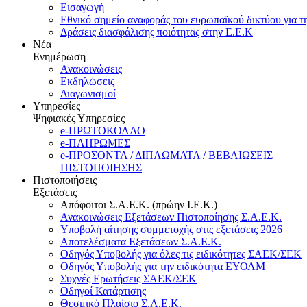
Εισαγωγή
Εθνικό σημείο αναφοράς του ευρωπαϊκού δικτύου για τ
Δράσεις διασφάλισης ποιότητας στην Ε.Ε.Κ
Νέα
Ενημέρωση
Ανακοινώσεις
Εκδηλώσεις
Διαγωνισμοί
Υπηρεσίες
Ψηφιακές Υπηρεσίες
e-ΠΡΩΤΟΚΟΛΛΟ
e-ΠΛΗΡΩΜΕΣ
e-ΠΡΟΣΟΝΤΑ / ΔΙΠΛΩΜΑΤΑ / ΒΕΒΑΙΩΣΕΙΣ
ΠΙΣΤΟΠΟΙΗΣΗΣ
Πιστοποιήσεις
Εξετάσεις
Απόφοιτοι Σ.Α.Ε.Κ. (πρώην Ι.Ε.Κ.)
Ανακοινώσεις Εξετάσεων Πιστοποίησης Σ.Α.Ε.Κ.
Υποβολή αίτησης συμμετοχής στις εξετάσεις 2026
Αποτελέσματα Εξετάσεων Σ.Α.Ε.Κ.
Οδηγός Υποβολής για όλες τις ειδικότητες ΣΑΕΚ/ΣΕΚ
Οδηγός Υποβολής για την ειδικότητα ΕΥΟΑΜ
Συχνές Ερωτήσεις ΣΑΕΚ/ΣΕΚ
Οδηγοί Κατάρτισης
Θεσμικό Πλαίσιο Σ.Α.Ε.Κ.