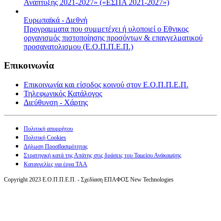
Ανάπτυξης 2021-2027» («ΕΣΠΑ 2021-2027»)
Ευρωπαϊκά - Διεθνή
Προγραμματα που συμμετέχει ή υλοποιεί ο Εθνικος
οργανισμός πιστοποίησης προσόντων & επαγγελματικού
προσανατολισμου (Ε.Ο.Π.Π.Ε.Π.)
Επικοινωνία
Επικοινωνία και είσοδος κοινού στον Ε.Ο.Π.Π.Ε.Π.
Τηλεφωνικός Κατάλογος
Διεύθυνση - Χάρτης
Πολιτική απορρήτου
Πολιτική Cookies
Δήλωση Προσβασιμότητας
Στρατηγική κατά της Απάτης στις δράσεις του Ταμείου Ανάκαμψης
Καταγγελίες για έργα ΤΑΑ
Copyright 2023 Ε.Ο.Π.Π.Ε.Π. - Σχεδίαση ΕΠΑΦΟΣ New Technologies