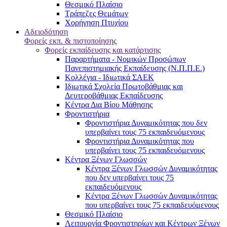
Θεσμικό Πλαίσιο
Τράπεζες Θεμάτων
Χορήγηση Πτυχίου
Αδειοδότηση
Φορείς εκπ. & πιστοποίησης
Φορείς εκπαίδευσης και κατάρτισης
Παραρτήματα - Νομικών Προσώπων
Πανεπιστημιακής Εκπαίδευσης (Ν.Π.Π.Ε.)
Κολλέγια - Ιδιωτικά ΣΑΕΚ
Ιδιωτικά Σχολεία Πρωτοβάθμιας και
Δευτεροβάθμιας Εκπαίδευσης
Κέντρα Δια Βίου Μάθησης
Φροντιστήρια
Φροντιστήρια Δυναμικότητας που δεν
υπερβαίνει τους 75 εκπαιδευόμενους
Φροντιστήρια Δυναμικότητας που
υπερβαίνει τους 75 εκπαιδευόμενους
Κέντρα Ξένων Γλωσσών
Kέντρα Ξένων Γλωσσών Δυναμικότητας
που δεν υπερβαίνει τους 75
εκπαιδευόμενους
Kέντρα Ξένων Γλωσσών Δυναμικότητας
που υπερβαίνει τους 75 εκπαιδευόμενους
Θεσμικό Πλαίσιο
Λειτουργία Φροντιστηρίων και Κέντρων Ξένων