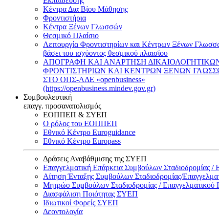
Εκπαίδευσης
Κέντρα Δια Βίου Μάθησης
Φροντιστήρια
Κέντρα Ξένων Γλωσσών
Θεσμικό Πλαίσιο
Λειτουργία Φροντιστηρίων και Κέντρων Ξένων Γλωσσ
βάσει του ισχύοντος θεσμικού πλαισίου
ΑΠΟΓΡΑΦΗ ΚΑΙ ΑΝΑΡΤΗΣΗ ΔΙΚΑΙΟΛΟΓΗΤΙΚΩ
ΦΡΟΝΤΙΣΤΗΡΙΩΝ ΚΑΙ ΚΕΝΤΡΩΝ ΞΕΝΩΝ ΓΛΩΣ
ΣΤΟ ΟΠΣ-ΑΔΕ «openbusiness»
(https://openbusiness.mindev.gov.gr)
Συμβουλευτική
επαγγ. προσανατολισμός
ΕΟΠΠΕΠ & ΣΥΕΠ
Ο ρόλος του ΕΟΠΠΕΠ
Εθνικό Κέντρο Euroguidance
Εθνικό Κέντρο Europass
Δράσεις Αναβάθμισης της ΣΥΕΠ
Επαγγελματική Επάρκεια Συμβούλων Σταδιοδρομίας /
Αίτηση Ένταξης Συμβούλων Σταδιοδρομίας/Επαγγελμ
Μητρώο Συμβούλων Σταδιοδρομίας / Επαγγελματικού
Διασφάλιση Ποιότητας ΣΥΕΠ
Ιδιωτικοί Φορείς ΣΥΕΠ
Δεοντολογία