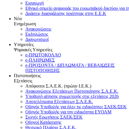
Εισαγωγή
Εθνικό σημείο αναφοράς του ευρωπαϊκού δικτύου για τ
Δράσεις διασφάλισης ποιότητας στην Ε.Ε.Κ
Νέα
Ενημέρωση
Ανακοινώσεις
Εκδηλώσεις
Διαγωνισμοί
Υπηρεσίες
Ψηφιακές Υπηρεσίες
e-ΠΡΩΤΟΚΟΛΛΟ
e-ΠΛΗΡΩΜΕΣ
e-ΠΡΟΣΟΝΤΑ / ΔΙΠΛΩΜΑΤΑ / ΒΕΒΑΙΩΣΕΙΣ
ΠΙΣΤΟΠΟΙΗΣΗΣ
Πιστοποιήσεις
Εξετάσεις
Απόφοιτοι Σ.Α.Ε.Κ. (πρώην Ι.Ε.Κ.)
Ανακοινώσεις Εξετάσεων Πιστοποίησης Σ.Α.Ε.Κ.
Υποβολή αίτησης συμμετοχής στις εξετάσεις 2026
Αποτελέσματα Εξετάσεων Σ.Α.Ε.Κ.
Οδηγός Υποβολής για όλες τις ειδικότητες ΣΑΕΚ/ΣΕΚ
Οδηγός Υποβολής για την ειδικότητα ΕΥΟΑΜ
Συχνές Ερωτήσεις ΣΑΕΚ/ΣΕΚ
Οδηγοί Κατάρτισης
Θεσμικό Πλαίσιο Σ.Α.Ε.Κ.