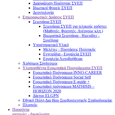
Διασφάλιση Ποιότητας ΣΥΕΠ
Ιδιωτικοί Φορείς ΣΥΕΠ
Δεοντολογία
Επιμορφωτικές Δράσεις ΣΥΕΠ
Σεμινάρια ΣΥΕΠ
Σεμινάρια ΣΥΕΠ για τελικούς χρήστες
(Μαθητές, Φοιτητές, Ανέργους κλπ.)
Βιωματικά Σεμινάρια - Ημερίδες -
Συνέδρια
Υποστηρικτικό Υλικό
Μελέτες - Προτάσεις Πολιτικής
Εγχειρίδια - Εργαλεία ΣΥΕΠ
Εργαλεία Αυτοβοήθειας
Χρήσιμοι Σύνδεσμοι
Υλοποιηθέντα Ευρωπαϊκά Προγράμματα ΣΥΕΠ
Ευρωπαϊκό Πρόγραμμα INNO-CAREER
Ευρωπαϊκό Πρόγραμμα Social Self
Ευρωπαϊκό Πρόγραμμα E-guide +
Ευρωπαϊκό πρόγραμμα MATHISIS –
HORIZON 2020
Δίκτυο ELGPN
Εθνική Πύλη Δια βίου Συμβουλευτικής Σταδιοδρομίας
Πλοηγός
Προσόντα
ισοτιμίες - δικαιώματα