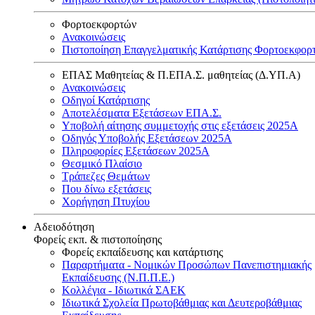
Φορτοεκφορτών
Ανακοινώσεις
Πιστοποίηση Επαγγελματικής Κατάρτισης Φορτοεκφορ
ΕΠΑΣ Μαθητείας & Π.ΕΠΑ.Σ. μαθητείας (Δ.ΥΠ.Α)
Ανακοινώσεις
Oδηγοί Κατάρτισης
Αποτελέσματα Εξετάσεων ΕΠΑ.Σ.
Υποβολή αίτησης συμμετοχής στις εξετάσεις 2025Α
Οδηγός Υποβολής Εξετάσεων 2025A
Πληροφορίες Εξετάσεων 2025Α
Θεσμικό Πλαίσιο
Τράπεζες Θεμάτων
Που δίνω εξετάσεις
Χορήγηση Πτυχίου
Αδειοδότηση
Φορείς εκπ. & πιστοποίησης
Φορείς εκπαίδευσης και κατάρτισης
Παραρτήματα - Νομικών Προσώπων Πανεπιστημιακής
Εκπαίδευσης (Ν.Π.Π.Ε.)
Κολλέγια - Ιδιωτικά ΣΑΕΚ
Ιδιωτικά Σχολεία Πρωτοβάθμιας και Δευτεροβάθμιας