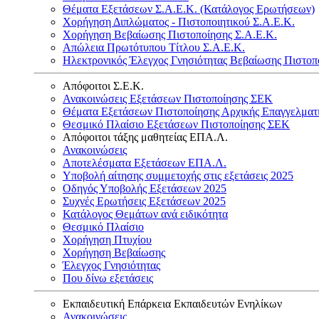
Θέματα Εξετάσεων Σ.Α.Ε.Κ. (Κατάλογος Ερωτήσεων)
Χορήγηση Διπλώματος - Πιστοποιητικού Σ.Α.Ε.Κ.
Χορήγηση Βεβαίωσης Πιστοποίησης Σ.Α.Ε.Κ.
Απώλεια Πρωτότυπου Τίτλου Σ.Α.Ε.Κ.
Ηλεκτρονικός Έλεγχος Γνησιότητας Βεβαίωσης Πιστοπ
Απόφοιτοι Σ.Ε.Κ.
Ανακοινώσεις Εξετάσεων Πιστοποίησης ΣΕΚ
Θέματα Εξετάσεων Πιστοποίησης Αρχικής Επαγγελματ
Θεσμικό Πλαίσιο Εξετάσεων Πιστοποίησης ΣΕΚ
Απόφοιτοι τάξης μαθητείας ΕΠΑ.Λ.
Ανακοινώσεις
Αποτελέσματα Εξετάσεων ΕΠΑ.Λ.
Υποβολή αίτησης συμμετοχής στις εξετάσεις 2025
Οδηγός Υποβολής Εξετάσεων 2025
Συχνές Ερωτήσεις Εξετάσεων 2025
Κατάλογος Θεμάτων ανά ειδικότητα
Θεσμικό Πλαίσιο
Χορήγηση Πτυχίου
Χορήγηση Βεβαίωσης
Έλεγχος Γνησιότητας
Που δίνω εξετάσεις
Εκπαιδευτική Επάρκεια Εκπαιδευτών Ενηλίκων
Ανακοινώσεις