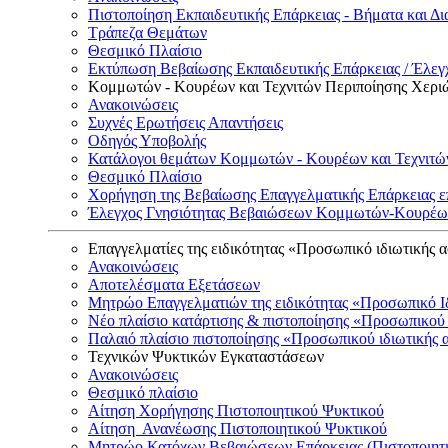
Πιστοποίηση Εκπαιδευτικής Επάρκειας - Βήματα και Δι
Τράπεζα Θεμάτων
Θεσμικό Πλαίσιο
Εκτύπωση Βεβαίωσης Εκπαιδευτικής Επάρκειας / Έλεγχ
Κομμωτών - Κουρέων και Τεχνιτών Περιποίησης Χερι
Ανακοινώσεις
Συχνές Ερωτήσεις Απαντήσεις
Οδηγός Υποβολής
Κατάλογοι θεμάτων Κομμωτών - Κουρέων και Τεχνιτώ
Θεσμικό Πλαίσιο
Χορήγηση της Βεβαίωσης Επαγγελματικής Επάρκειας ε
Έλεγχος Γνησιότητας Βεβαιώσεων Κομμωτών-Κουρέων
Επαγγελματίες της ειδικότητας «Προσωπικό ιδιωτικής 
Ανακοινώσεις
Αποτελέσματα Εξετάσεων
Μητρώο Επαγγελματιών της ειδικότητας «Προσωπικό Ι
Νέο πλαίσιο κατάρτισης & πιστοποίησης «Προσωπικού 
Παλαιό πλαίσιο πιστοποίησης «Προσωπικού ιδιωτικής 
Τεχνικών Ψυκτικών Εγκαταστάσεων
Ανακοινώσεις
Θεσμικό πλαίσιο
Αίτηση Χορήγησης Πιστοποιητικού Ψυκτικού
Αίτηση Ανανέωσης Πιστοποιητικού Ψυκτικού
Μητρώο Κατόχων Βεβαιώσεων Επάρκειας (Πιστοποιητ