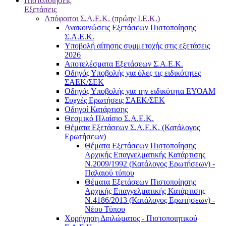
Πιστοποιήσεις
Εξετάσεις
Απόφοιτοι Σ.Α.Ε.Κ. (πρώην Ι.Ε.Κ.)
Ανακοινώσεις Εξετάσεων Πιστοποίησης
Σ.Α.Ε.Κ.
Υποβολή αίτησης συμμετοχής στις εξετάσεις
2026
Αποτελέσματα Εξετάσεων Σ.Α.Ε.Κ.
Οδηγός Υποβολής για όλες τις ειδικότητες
ΣΑΕΚ/ΣΕΚ
Οδηγός Υποβολής για την ειδικότητα ΕΥΟΑΜ
Συχνές Ερωτήσεις ΣΑΕΚ/ΣΕΚ
Οδηγοί Κατάρτισης
Θεσμικό Πλαίσιο Σ.Α.Ε.Κ.
Θέματα Εξετάσεων Σ.Α.Ε.Κ. (Κατάλογος
Ερωτήσεων)
Θέματα Εξετάσεων Πιστοποίησης
Αρχικής Επαγγελματικής Κατάρτισης
Ν.2009/1992 (Κατάλογος Ερωτήσεων) -
Παλαιού τύπου
Θέματα Εξετάσεων Πιστοποίησης
Αρχικής Επαγγελματικής Κατάρτισης
Ν.4186/2013 (Κατάλογος Ερωτήσεων) -
Νέου Τύπου
Χορήγηση Διπλώματος - Πιστοποιητικού