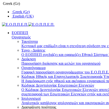
Greek (Gr)
Greek (Gr)
English (UK)
ΕΟΠΠΕΠ
Οργανισμός
Ταυτότητα
Κεντρική μας επιδίωξη είναι η στενότερη σύνδεση της ε
Έργο - Δράσεις
Ο ΕΟΠΠΕΠ σχεδιάζει και εφαρμόζει Eθνικό Σύστημα Π
Διοίκηση
Παρουσίαση διοίκησης και μελών του οργανισμού
Οργανόγραμμα
Γραφική παρουσίαση οργανογράμματος του Ε.Ο.Π.Π.Ε.Π
Κώδικας Ηθικής και Επαγγελματικής Συμπεριφοράς Υ
Η διαμόρφωση ενός ηθικού και ακέραιου εργασιακού πε
Κώδικας Δεοντολογίας Εσωτερικών Ελεγκτών
Ο Κώδικας Δεοντολογίας Εσωτερικών Ελεγκτών αποτελε
συμπεριφορά των Εσωτερικών Ελεγκτών εντός και εκτό
Ισολογισμοί
Αναλυτικός κατάλογος ισολογισμών και οικονομικών α
Διασφάλιση ποιότητας