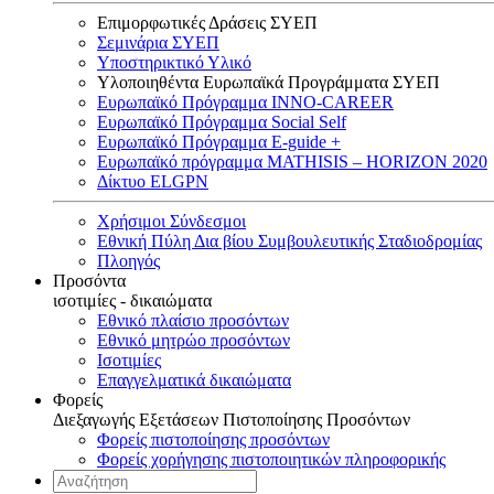
Επιμορφωτικές Δράσεις ΣΥΕΠ
Σεμινάρια ΣΥΕΠ
Υποστηρικτικό Υλικό
Υλοποιηθέντα Ευρωπαϊκά Προγράμματα ΣΥΕΠ
Ευρωπαϊκό Πρόγραμμα INNO-CAREER
Ευρωπαϊκό Πρόγραμμα Social Self
Ευρωπαϊκό Πρόγραμμα E-guide +
Ευρωπαϊκό πρόγραμμα MATHISIS – HORIZON 2020
Δίκτυο ELGPN
Χρήσιμοι Σύνδεσμοι
Εθνική Πύλη Δια βίου Συμβουλευτικής Σταδιοδρομίας
Πλοηγός
Προσόντα
ισοτιμίες - δικαιώματα
Εθνικό πλαίσιο προσόντων
Εθνικό μητρώο προσόντων
Ισοτιμίες
Επαγγελματικά δικαιώματα
Φορείς
Διεξαγωγής Εξετάσεων Πιστοποίησης Προσόντων
Φορείς πιστοποίησης προσόντων
Φορείς χορήγησης πιστοποιητικών πληροφορικής