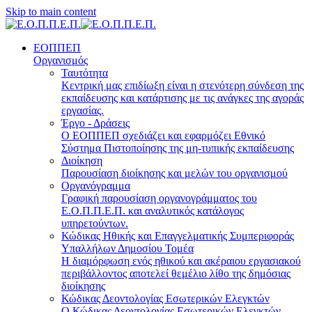
Skip to main content
ΕΟΠΠΕΠ
Οργανισμός
Ταυτότητα
Κεντρική μας επιδίωξη είναι η στενότερη σύνδεση της
εκπαίδευσης και κατάρτισης με τις ανάγκες της αγοράς
εργασίας.
Έργο - Δράσεις
Ο ΕΟΠΠΕΠ σχεδιάζει και εφαρμόζει Eθνικό
Σύστημα Πιστοποίησης της μη-τυπικής εκπαίδευσης
Διοίκηση
Παρουσίαση διοίκησης και μελών του οργανισμού
Οργανόγραμμα
Γραφική παρουσίαση οργανογράμματος του
Ε.Ο.Π.Π.Ε.Π. και αναλυτικός κατάλογος
υπηρετούντων.
Κώδικας Ηθικής και Επαγγελματικής Συμπεριφοράς
Υπαλλήλων Δημοσίου Τομέα
Η διαμόρφωση ενός ηθικού και ακέραιου εργασιακού
περιβάλλοντος αποτελεί θεμέλιο λίθο της δημόσιας
διοίκησης
Κώδικας Δεοντολογίας Εσωτερικών Ελεγκτών
Ο Κώδικας Δεοντολογίας Εσωτερικών Ελεγκτών