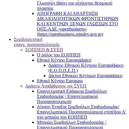
Γλωσσών βάσει του ισχύοντος θεσμικού
πλαισίου
ΑΠΟΓΡΑΦΗ ΚΑΙ ΑΝΑΡΤΗΣΗ
ΔΙΚΑΙΟΛΟΓΗΤΙΚΩΝ ΦΡΟΝΤΙΣΤΗΡΙΩΝ
ΚΑΙ ΚΕΝΤΡΩΝ ΞΕΝΩΝ ΓΛΩΣΣΩΝ ΣΤΟ
ΟΠΣ-ΑΔΕ «openbusiness»
(https://openbusiness.mindev.gov.gr)
Συμβουλευτική
επαγγ. προσανατολισμός
ΕΟΠΠΕΠ & ΣΥΕΠ
Ο ρόλος του ΕΟΠΠΕΠ
Εθνικό Κέντρο Euroguidance
Δράσεις Εθνικού Κέντρου Euroguidance
(Ε.Ο.Π.Π.Ε.Π.)
Δίκτυο Εθνικών Κέντρων Euroguidance
Εθνικό Κέντρο Europass
Δράσεις Αναβάθμισης της ΣΥΕΠ
Επαγγελματική Επάρκεια Συμβούλων
Σταδιοδρομίας / Επαγγελματικού
Προσανατολισμού
Αίτηση Ένταξης Συμβούλων Σταδιοδρομίας/
Επαγγελματικού Προσανατολισμού επιπέδου Α’
στο μητρώο του ΕΟΠΠΕΠ
Μητρώο Συμβούλων Σταδιοδρομίας /
Επαγγελματικού Προσανατολισμού