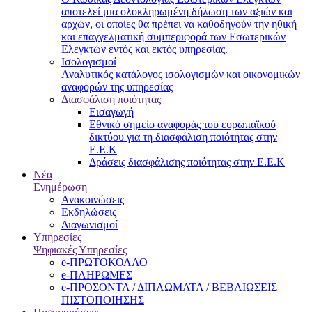
αποτελεί μια ολοκληρωμένη δήλωση των αξιών και
αρχών, οι οποίες θα πρέπει να καθοδηγούν την ηθική
και επαγγελματική συμπεριφορά των Εσωτερικών
Ελεγκτών εντός και εκτός υπηρεσίας.
Ισολογισμοί
Αναλυτικός κατάλογος ισολογισμών και οικονομικών
αναφορών της υπηρεσίας
Διασφάλιση ποιότητας
Εισαγωγή
Εθνικό σημείο αναφοράς του ευρωπαϊκού
δικτύου για τη διασφάλιση ποιότητας στην
Ε.Ε.Κ
Δράσεις διασφάλισης ποιότητας στην Ε.Ε.Κ
Νέα
Ενημέρωση
Ανακοινώσεις
Εκδηλώσεις
Διαγωνισμοί
Υπηρεσίες
Ψηφιακές Υπηρεσίες
e-ΠΡΩΤΟΚΟΛΛΟ
e-ΠΛΗΡΩΜΕΣ
e-ΠΡΟΣΟΝΤΑ / ΔΙΠΛΩΜΑΤΑ / ΒΕΒΑΙΩΣΕΙΣ
ΠΙΣΤΟΠΟΙΗΣΗΣ