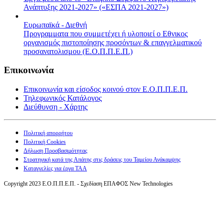
Ανάπτυξης 2021-2027» («ΕΣΠΑ 2021-2027»)
Ευρωπαϊκά - Διεθνή
Προγραμματα που συμμετέχει ή υλοποιεί ο Εθνικος
οργανισμός πιστοποίησης προσόντων & επαγγελματικού
προσανατολισμου (Ε.Ο.Π.Π.Ε.Π.)
Επικοινωνία
Επικοινωνία και είσοδος κοινού στον Ε.Ο.Π.Π.Ε.Π.
Τηλεφωνικός Κατάλογος
Διεύθυνση - Χάρτης
Πολιτική απορρήτου
Πολιτική Cookies
Δήλωση Προσβασιμότητας
Στρατηγική κατά της Απάτης στις δράσεις του Ταμείου Ανάκαμψης
Καταγγελίες για έργα ΤΑΑ
Copyright 2023 Ε.Ο.Π.Π.Ε.Π. - Σχεδίαση ΕΠΑΦΟΣ New Technologies