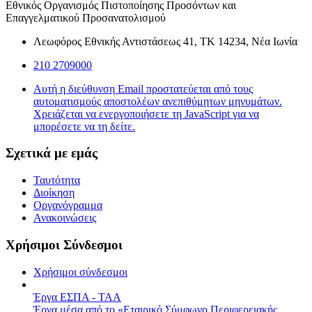
Εθνικός Οργανισμός Πιστοποίησης Προσόντων και
Επαγγελματικού Προσανατολισμού
Λεωφόρος Εθνικής Αντιστάσεως 41, ΤΚ 14234, Νέα Ιωνία
210 2709000
Αυτή η διεύθυνση Email προστατεύεται από τους
αυτοματισμούς αποστολέων ανεπιθύμητων μηνυμάτων.
Χρειάζεται να ενεργοποιήσετε τη JavaScript για να
μπορέσετε να τη δείτε.
Σχετικά με εμάς
Ταυτότητα
Διοίκηση
Οργανόγραμμα
Ανακοινώσεις
Χρήσιμοι Σύνδεσμοι
Χρήσιμοι σύνδεσμοι
Έργα ΕΣΠΑ - ΤΑΑ
Έργα μέσα από το «Εταιρικό Σύμφωνο Περιφερειακής