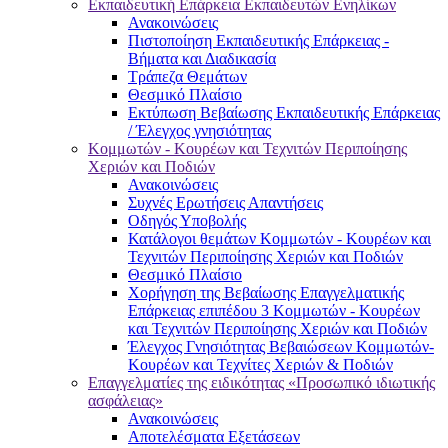
Εκπαιδευτική Επάρκεια Εκπαιδευτών Ενηλίκων
Ανακοινώσεις
Πιστοποίηση Εκπαιδευτικής Επάρκειας -
Βήματα και Διαδικασία
Τράπεζα Θεμάτων
Θεσμικό Πλαίσιο
Εκτύπωση Βεβαίωσης Εκπαιδευτικής Επάρκειας
/ Έλεγχος γνησιότητας
Κομμωτών - Κουρέων και Τεχνιτών Περιποίησης
Χεριών και Ποδιών
Ανακοινώσεις
Συχνές Ερωτήσεις Απαντήσεις
Οδηγός Υποβολής
Κατάλογοι θεμάτων Κομμωτών - Κουρέων και
Τεχνιτών Περιποίησης Χεριών και Ποδιών
Θεσμικό Πλαίσιο
Χορήγηση της Βεβαίωσης Επαγγελματικής
Επάρκειας επιπέδου 3 Κομμωτών - Κουρέων
και Τεχνιτών Περιποίησης Χεριών και Ποδιών
Έλεγχος Γνησιότητας Βεβαιώσεων Κομμωτών-
Κουρέων και Τεχνίτες Χεριών & Ποδιών
Επαγγελματίες της ειδικότητας «Προσωπικό ιδιωτικής
ασφάλειας»
Ανακοινώσεις
Αποτελέσματα Εξετάσεων