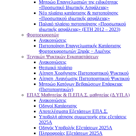
Μητρώο Επαγγελματιών της ειδικότητας
«Προσωπικό Ιδιωτικής Ασφάλειας»
Νέο πλαίσιο κατάρτισης & πιστοποίησης
«Προσωπικού ιδιωτικής ασφάλειας»
Παλαιό πλαίσιο πιστοποίησης «Προσωπικού
ιδιωτικής ασφάλειας» (ΕΤΗ 2012 – 2023)
Φορτοεκφορτών
Ανακοινώσεις
Πιστοποίηση Επαγγελματικής Κατάρτισης
Φορτοεκφορτωτών Ξηράς − Λιμένος
Τεχνικών Ψυκτικών Εγκαταστάσεων
Ανακοινώσεις
Θεσμικό πλαίσιο
Αίτηση Χορήγησης Πιστοποιητικού Ψυκτικού
Αίτηση Ανανέωσης Πιστοποιητικού Ψυκτικού
Μητρώο Κατόχων Βεβαιώσεων Επάρκειας
(Πιστοποιητικών)
ΕΠΑΣ Μαθητείας & Π.ΕΠΑ.Σ. μαθητείας (Δ.ΥΠ.Α)
Ανακοινώσεις
Oδηγοί Κατάρτισης
Αποτελέσματα Εξετάσεων ΕΠΑ.Σ.
Υποβολή αίτησης συμμετοχής στις εξετάσεις
2025Α
Οδηγός Υποβολής Εξετάσεων 2025A
Πληροφορίες Εξετάσεων 2025Α