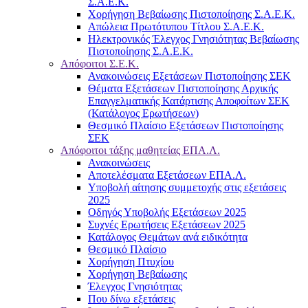
Σ.Α.Ε.Κ.
Χορήγηση Βεβαίωσης Πιστοποίησης Σ.Α.Ε.Κ.
Απώλεια Πρωτότυπου Τίτλου Σ.Α.Ε.Κ.
Ηλεκτρονικός Έλεγχος Γνησιότητας Βεβαίωσης
Πιστοποίησης Σ.Α.Ε.Κ.
Απόφοιτοι Σ.Ε.Κ.
Ανακοινώσεις Εξετάσεων Πιστοποίησης ΣΕΚ
Θέματα Εξετάσεων Πιστοποίησης Αρχικής
Επαγγελματικής Κατάρτισης Αποφοίτων ΣΕΚ
(Κατάλογος Ερωτήσεων)
Θεσμικό Πλαίσιο Εξετάσεων Πιστοποίησης
ΣΕΚ
Απόφοιτοι τάξης μαθητείας ΕΠΑ.Λ.
Ανακοινώσεις
Αποτελέσματα Εξετάσεων ΕΠΑ.Λ.
Υποβολή αίτησης συμμετοχής στις εξετάσεις
2025
Οδηγός Υποβολής Εξετάσεων 2025
Συχνές Ερωτήσεις Εξετάσεων 2025
Κατάλογος Θεμάτων ανά ειδικότητα
Θεσμικό Πλαίσιο
Χορήγηση Πτυχίου
Χορήγηση Βεβαίωσης
Έλεγχος Γνησιότητας
Που δίνω εξετάσεις