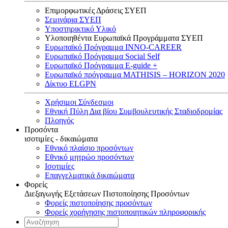
Επιμορφωτικές Δράσεις ΣΥΕΠ
Σεμινάρια ΣΥΕΠ
Υποστηρικτικό Υλικό
Υλοποιηθέντα Ευρωπαϊκά Προγράμματα ΣΥΕΠ
Ευρωπαϊκό Πρόγραμμα INNO-CAREER
Ευρωπαϊκό Πρόγραμμα Social Self
Ευρωπαϊκό Πρόγραμμα E-guide +
Ευρωπαϊκό πρόγραμμα MATHISIS – HORIZON 2020
Δίκτυο ELGPN
Χρήσιμοι Σύνδεσμοι
Εθνική Πύλη Δια βίου Συμβουλευτικής Σταδιοδρομίας
Πλοηγός
Προσόντα
ισοτιμίες - δικαιώματα
Εθνικό πλαίσιο προσόντων
Εθνικό μητρώο προσόντων
Ισοτιμίες
Επαγγελματικά δικαιώματα
Φορείς
Διεξαγωγής Εξετάσεων Πιστοποίησης Προσόντων
Φορείς πιστοποίησης προσόντων
Φορείς χορήγησης πιστοποιητικών πληροφορικής