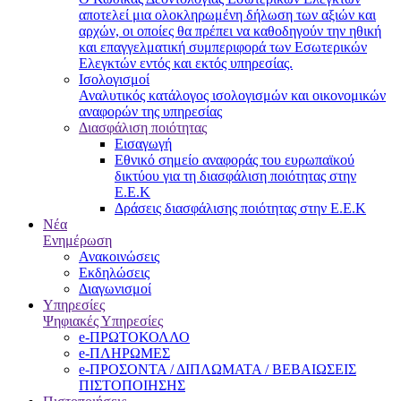
αποτελεί μια ολοκληρωμένη δήλωση των αξιών και
αρχών, οι οποίες θα πρέπει να καθοδηγούν την ηθική
και επαγγελματική συμπεριφορά των Εσωτερικών
Ελεγκτών εντός και εκτός υπηρεσίας.
Ισολογισμοί
Αναλυτικός κατάλογος ισολογισμών και οικονομικών
αναφορών της υπηρεσίας
Διασφάλιση ποιότητας
Εισαγωγή
Εθνικό σημείο αναφοράς του ευρωπαϊκού
δικτύου για τη διασφάλιση ποιότητας στην
Ε.Ε.Κ
Δράσεις διασφάλισης ποιότητας στην Ε.Ε.Κ
Νέα
Ενημέρωση
Ανακοινώσεις
Εκδηλώσεις
Διαγωνισμοί
Υπηρεσίες
Ψηφιακές Υπηρεσίες
e-ΠΡΩΤΟΚΟΛΛΟ
e-ΠΛΗΡΩΜΕΣ
e-ΠΡΟΣΟΝΤΑ / ΔΙΠΛΩΜΑΤΑ / ΒΕΒΑΙΩΣΕΙΣ
ΠΙΣΤΟΠΟΙΗΣΗΣ