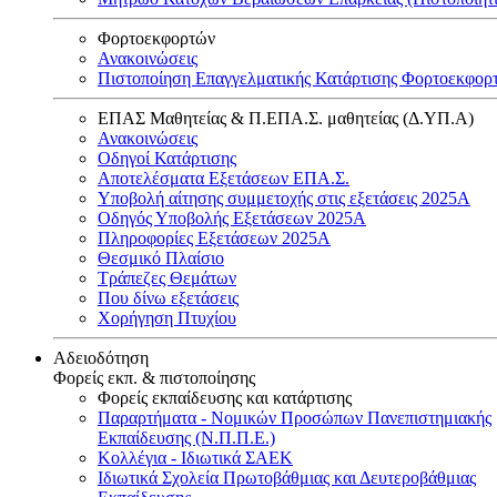
Φορτοεκφορτών
Ανακοινώσεις
Πιστοποίηση Επαγγελματικής Κατάρτισης Φορτοεκφορ
ΕΠΑΣ Μαθητείας & Π.ΕΠΑ.Σ. μαθητείας (Δ.ΥΠ.Α)
Ανακοινώσεις
Oδηγοί Κατάρτισης
Αποτελέσματα Εξετάσεων ΕΠΑ.Σ.
Υποβολή αίτησης συμμετοχής στις εξετάσεις 2025Α
Οδηγός Υποβολής Εξετάσεων 2025A
Πληροφορίες Εξετάσεων 2025Α
Θεσμικό Πλαίσιο
Τράπεζες Θεμάτων
Που δίνω εξετάσεις
Χορήγηση Πτυχίου
Αδειοδότηση
Φορείς εκπ. & πιστοποίησης
Φορείς εκπαίδευσης και κατάρτισης
Παραρτήματα - Νομικών Προσώπων Πανεπιστημιακής
Εκπαίδευσης (Ν.Π.Π.Ε.)
Κολλέγια - Ιδιωτικά ΣΑΕΚ
Ιδιωτικά Σχολεία Πρωτοβάθμιας και Δευτεροβάθμιας