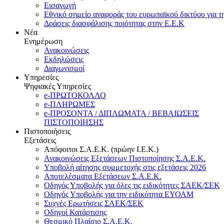
Εισαγωγή
Εθνικό σημείο αναφοράς του ευρωπαϊκού δικτύου για τ
Δράσεις διασφάλισης ποιότητας στην Ε.Ε.Κ
Νέα
Ενημέρωση
Ανακοινώσεις
Εκδηλώσεις
Διαγωνισμοί
Υπηρεσίες
Ψηφιακές Υπηρεσίες
e-ΠΡΩΤΟΚΟΛΛΟ
e-ΠΛΗΡΩΜΕΣ
e-ΠΡΟΣΟΝΤΑ / ΔΙΠΛΩΜΑΤΑ / ΒΕΒΑΙΩΣΕΙΣ
ΠΙΣΤΟΠΟΙΗΣΗΣ
Πιστοποιήσεις
Εξετάσεις
Απόφοιτοι Σ.Α.Ε.Κ. (πρώην Ι.Ε.Κ.)
Ανακοινώσεις Εξετάσεων Πιστοποίησης Σ.Α.Ε.Κ.
Υποβολή αίτησης συμμετοχής στις εξετάσεις 2026
Αποτελέσματα Εξετάσεων Σ.Α.Ε.Κ.
Οδηγός Υποβολής για όλες τις ειδικότητες ΣΑΕΚ/ΣΕΚ
Οδηγός Υποβολής για την ειδικότητα ΕΥΟΑΜ
Συχνές Ερωτήσεις ΣΑΕΚ/ΣΕΚ
Οδηγοί Κατάρτισης
Θεσμικό Πλαίσιο Σ.Α.Ε.Κ.