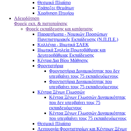
Θεσμικό Πλαίσιο
Τράπεζες Θεμάτων
Χορήγηση Πτυχίου
Αδειοδότηση
Φορείς εκπ. & πιστοποίησης
Φορείς εκπαίδευσης και κατάρτισης
Παραρτήματα - Νομικών Προσώπων
Πανεπιστημιακής Εκπαίδευσης (Ν.Π.Π.Ε.)
Κολλέγια - Ιδιωτικά ΣΑΕΚ
Ιδιωτικά Σχολεία Πρωτοβάθμιας και
Δευτεροβάθμιας Εκπαίδευσης
Κέντρα Δια Βίου Μάθησης
Φροντιστήρια
Φροντιστήρια Δυναμικότητας που δεν
υπερβαίνει τους 75 εκπαιδευόμενους
Φροντιστήρια Δυναμικότητας που
υπερβαίνει τους 75 εκπαιδευόμενους
Κέντρα Ξένων Γλωσσών
Kέντρα Ξένων Γλωσσών Δυναμικότητας
που δεν υπερβαίνει τους 75
εκπαιδευόμενους
Kέντρα Ξένων Γλωσσών Δυναμικότητας
που υπερβαίνει τους 75 εκπαιδευόμενους
Θεσμικό Πλαίσιο
Λειτουργία Φροντιστηρίων και Κέντρων Ξένων