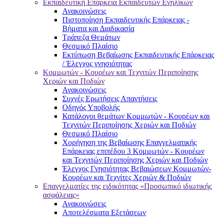
Εκπαιδευτική Επάρκεια Εκπαιδευτών Ενηλίκων
Ανακοινώσεις
Πιστοποίηση Εκπαιδευτικής Επάρκειας -
Βήματα και Διαδικασία
Τράπεζα Θεμάτων
Θεσμικό Πλαίσιο
Εκτύπωση Βεβαίωσης Εκπαιδευτικής Επάρκειας
/ Έλεγχος γνησιότητας
Κομμωτών - Κουρέων και Τεχνιτών Περιποίησης
Χεριών και Ποδιών
Ανακοινώσεις
Συχνές Ερωτήσεις Απαντήσεις
Οδηγός Υποβολής
Κατάλογοι θεμάτων Κομμωτών - Κουρέων και
Τεχνιτών Περιποίησης Χεριών και Ποδιών
Θεσμικό Πλαίσιο
Χορήγηση της Βεβαίωσης Επαγγελματικής
Επάρκειας επιπέδου 3 Κομμωτών - Κουρέων
και Τεχνιτών Περιποίησης Χεριών και Ποδιών
Έλεγχος Γνησιότητας Βεβαιώσεων Κομμωτών-
Κουρέων και Τεχνίτες Χεριών & Ποδιών
Επαγγελματίες της ειδικότητας «Προσωπικό ιδιωτικής
ασφάλειας»
Ανακοινώσεις
Αποτελέσματα Εξετάσεων