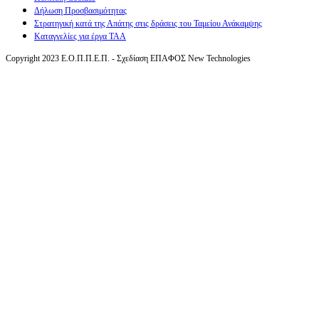
Δήλωση Προσβασιμότητας
Στρατηγική κατά της Απάτης στις δράσεις του Ταμείου Ανάκαμψης
Καταγγελίες για έργα ΤΑΑ
Copyright 2023 Ε.Ο.Π.Π.Ε.Π. - Σχεδίαση ΕΠΑΦΟΣ New Technologies