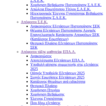
Σ.Α.Ε.Κ.
Χορήγηση Βεβαίωσης Πιστοποίησης Σ.Α.Ε.Κ.
Απώλεια Πρωτότυπου Τίτλου Σ.Α.Ε.Κ.
Ηλεκτρονικός Έλεγχος Γνησιότητας Βεβαίωσης
Πιστοποίησης Σ.Α.Ε.Κ.
Απόφοιτοι Σ.Ε.Κ.
Ανακοινώσεις Εξετάσεων Πιστοποίησης ΣΕΚ
Θέματα Εξετάσεων Πιστοποίησης Αρχικής
Επαγγελματικής Κατάρτισης Αποφοίτων ΣΕΚ
(Κατάλογος Ερωτήσεων)
Θεσμικό Πλαίσιο Εξετάσεων Πιστοποίησης
ΣΕΚ
Απόφοιτοι τάξης μαθητείας ΕΠΑ.Λ.
Ανακοινώσεις
Αποτελέσματα Εξετάσεων ΕΠΑ.Λ.
Υποβολή αίτησης συμμετοχής στις εξετάσεις
2025
Οδηγός Υποβολής Εξετάσεων 2025
Συχνές Ερωτήσεις Εξετάσεων 2025
Κατάλογος Θεμάτων ανά ειδικότητα
Θεσμικό Πλαίσιο
Χορήγηση Πτυχίου
Χορήγηση Βεβαίωσης
Έλεγχος Γνησιότητας
Που δίνω εξετάσεις