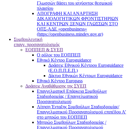
Γλωσσών βάσει του ισχύοντος θεσμικού
πλαισίου
ΑΠΟΓΡΑΦΗ ΚΑΙ ΑΝΑΡΤΗΣΗ
ΔΙΚΑΙΟΛΟΓΗΤΙΚΩΝ ΦΡΟΝΤΙΣΤΗΡΙΩΝ
ΚΑΙ ΚΕΝΤΡΩΝ ΞΕΝΩΝ ΓΛΩΣΣΩΝ ΣΤΟ
ΟΠΣ-ΑΔΕ «openbusiness»
(https://openbusiness.mindev.gov.gr)
Συμβουλευτική
επαγγ. προσανατολισμός
ΕΟΠΠΕΠ & ΣΥΕΠ
Ο ρόλος του ΕΟΠΠΕΠ
Εθνικό Κέντρο Euroguidance
Δράσεις Εθνικού Κέντρου Euroguidance
(Ε.Ο.Π.Π.Ε.Π.)
Δίκτυο Εθνικών Κέντρων Euroguidance
Εθνικό Κέντρο Europass
Δράσεις Αναβάθμισης της ΣΥΕΠ
Επαγγελματική Επάρκεια Συμβούλων
Σταδιοδρομίας / Επαγγελματικού
Προσανατολισμού
Αίτηση Ένταξης Συμβούλων Σταδιοδρομίας/
Επαγγελματικού Προσανατολισμού επιπέδου Α’
στο μητρώο του ΕΟΠΠΕΠ
Μητρώο Συμβούλων Σταδιοδρομίας /
Επαγγελματικού Προσανατολισμού