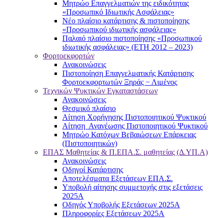
Μητρώο Επαγγελματιών της ειδικότητας
«Προσωπικό Ιδιωτικής Ασφάλειας»
Νέο πλαίσιο κατάρτισης & πιστοποίησης
«Προσωπικού ιδιωτικής ασφάλειας»
Παλαιό πλαίσιο πιστοποίησης «Προσωπικού
ιδιωτικής ασφάλειας» (ΕΤΗ 2012 – 2023)
Φορτοεκφορτών
Ανακοινώσεις
Πιστοποίηση Επαγγελματικής Κατάρτισης
Φορτοεκφορτωτών Ξηράς − Λιμένος
Τεχνικών Ψυκτικών Εγκαταστάσεων
Ανακοινώσεις
Θεσμικό πλαίσιο
Αίτηση Χορήγησης Πιστοποιητικού Ψυκτικού
Αίτηση Ανανέωσης Πιστοποιητικού Ψυκτικού
Μητρώο Κατόχων Βεβαιώσεων Επάρκειας
(Πιστοποιητικών)
ΕΠΑΣ Μαθητείας & Π.ΕΠΑ.Σ. μαθητείας (Δ.ΥΠ.Α)
Ανακοινώσεις
Oδηγοί Κατάρτισης
Αποτελέσματα Εξετάσεων ΕΠΑ.Σ.
Υποβολή αίτησης συμμετοχής στις εξετάσεις
2025Α
Οδηγός Υποβολής Εξετάσεων 2025A
Πληροφορίες Εξετάσεων 2025Α