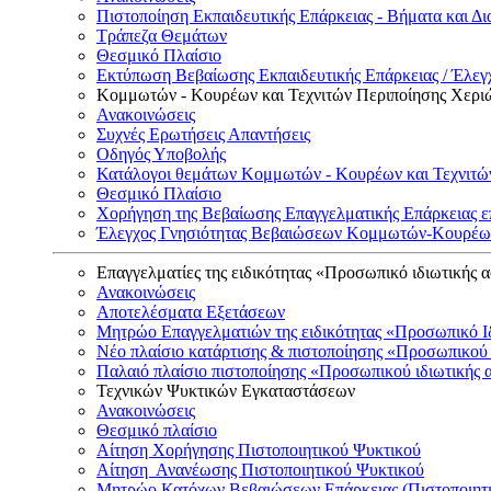
Πιστοποίηση Εκπαιδευτικής Επάρκειας - Βήματα και Δι
Τράπεζα Θεμάτων
Θεσμικό Πλαίσιο
Εκτύπωση Βεβαίωσης Εκπαιδευτικής Επάρκειας / Έλεγχ
Κομμωτών - Κουρέων και Τεχνιτών Περιποίησης Χερι
Ανακοινώσεις
Συχνές Ερωτήσεις Απαντήσεις
Οδηγός Υποβολής
Κατάλογοι θεμάτων Κομμωτών - Κουρέων και Τεχνιτώ
Θεσμικό Πλαίσιο
Χορήγηση της Βεβαίωσης Επαγγελματικής Επάρκειας ε
Έλεγχος Γνησιότητας Βεβαιώσεων Κομμωτών-Κουρέων
Επαγγελματίες της ειδικότητας «Προσωπικό ιδιωτικής 
Ανακοινώσεις
Αποτελέσματα Εξετάσεων
Μητρώο Επαγγελματιών της ειδικότητας «Προσωπικό Ι
Νέο πλαίσιο κατάρτισης & πιστοποίησης «Προσωπικού 
Παλαιό πλαίσιο πιστοποίησης «Προσωπικού ιδιωτικής 
Τεχνικών Ψυκτικών Εγκαταστάσεων
Ανακοινώσεις
Θεσμικό πλαίσιο
Αίτηση Χορήγησης Πιστοποιητικού Ψυκτικού
Αίτηση Ανανέωσης Πιστοποιητικού Ψυκτικού
Μητρώο Κατόχων Βεβαιώσεων Επάρκειας (Πιστοποιητ