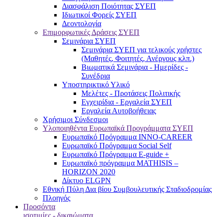
Διασφάλιση Ποιότητας ΣΥΕΠ
Ιδιωτικοί Φορείς ΣΥΕΠ
Δεοντολογία
Επιμορφωτικές Δράσεις ΣΥΕΠ
Σεμινάρια ΣΥΕΠ
Σεμινάρια ΣΥΕΠ για τελικούς χρήστες
(Μαθητές, Φοιτητές, Ανέργους κλπ.)
Βιωματικά Σεμινάρια - Ημερίδες -
Συνέδρια
Υποστηρικτικό Υλικό
Μελέτες - Προτάσεις Πολιτικής
Εγχειρίδια - Εργαλεία ΣΥΕΠ
Εργαλεία Αυτοβοήθειας
Χρήσιμοι Σύνδεσμοι
Υλοποιηθέντα Ευρωπαϊκά Προγράμματα ΣΥΕΠ
Ευρωπαϊκό Πρόγραμμα INNO-CAREER
Ευρωπαϊκό Πρόγραμμα Social Self
Ευρωπαϊκό Πρόγραμμα E-guide +
Ευρωπαϊκό πρόγραμμα MATHISIS –
HORIZON 2020
Δίκτυο ELGPN
Εθνική Πύλη Δια βίου Συμβουλευτικής Σταδιοδρομίας
Πλοηγός
Προσόντα
ισοτιμίες - δικαιώματα