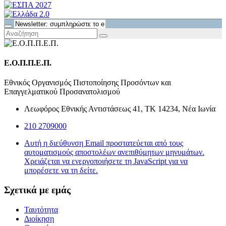
Ε.Ο.Π.Π.Ε.Π.
Εθνικός Οργανισμός Πιστοποίησης Προσόντων και
Επαγγελματικού Προσανατολισμού
Λεωφόρος Εθνικής Αντιστάσεως 41, ΤΚ 14234, Νέα Ιωνία
210 2709000
Αυτή η διεύθυνση Email προστατεύεται από τους
αυτοματισμούς αποστολέων ανεπιθύμητων μηνυμάτων.
Χρειάζεται να ενεργοποιήσετε τη JavaScript για να
μπορέσετε να τη δείτε.
Σχετικά με εμάς
Ταυτότητα
Διοίκηση