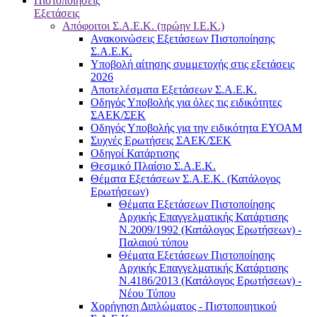
Πιστοποιήσεις
Εξετάσεις
Απόφοιτοι Σ.Α.Ε.Κ. (πρώην Ι.Ε.Κ.)
Ανακοινώσεις Εξετάσεων Πιστοποίησης
Σ.Α.Ε.Κ.
Υποβολή αίτησης συμμετοχής στις εξετάσεις
2026
Αποτελέσματα Εξετάσεων Σ.Α.Ε.Κ.
Οδηγός Υποβολής για όλες τις ειδικότητες
ΣΑΕΚ/ΣΕΚ
Οδηγός Υποβολής για την ειδικότητα ΕΥΟΑΜ
Συχνές Ερωτήσεις ΣΑΕΚ/ΣΕΚ
Οδηγοί Κατάρτισης
Θεσμικό Πλαίσιο Σ.Α.Ε.Κ.
Θέματα Εξετάσεων Σ.Α.Ε.Κ. (Κατάλογος
Ερωτήσεων)
Θέματα Εξετάσεων Πιστοποίησης
Αρχικής Επαγγελματικής Κατάρτισης
Ν.2009/1992 (Κατάλογος Ερωτήσεων) -
Παλαιού τύπου
Θέματα Εξετάσεων Πιστοποίησης
Αρχικής Επαγγελματικής Κατάρτισης
Ν.4186/2013 (Κατάλογος Ερωτήσεων) -
Νέου Τύπου
Χορήγηση Διπλώματος - Πιστοποιητικού