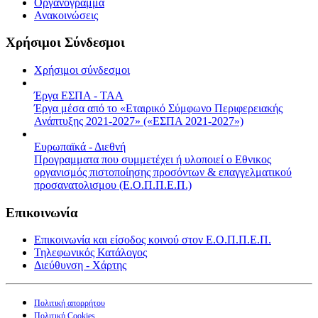
Οργανόγραμμα
Ανακοινώσεις
Χρήσιμοι Σύνδεσμοι
Χρήσιμοι σύνδεσμοι
Έργα ΕΣΠΑ - ΤΑΑ
Έργα μέσα από το «Εταιρικό Σύμφωνο Περιφερειακής
Ανάπτυξης 2021-2027» («ΕΣΠΑ 2021-2027»)
Ευρωπαϊκά - Διεθνή
Προγραμματα που συμμετέχει ή υλοποιεί ο Εθνικος
οργανισμός πιστοποίησης προσόντων & επαγγελματικού
προσανατολισμου (Ε.Ο.Π.Π.Ε.Π.)
Επικοινωνία
Επικοινωνία και είσοδος κοινού στον Ε.Ο.Π.Π.Ε.Π.
Τηλεφωνικός Κατάλογος
Διεύθυνση - Χάρτης
Πολιτική απορρήτου
Πολιτική Cookies