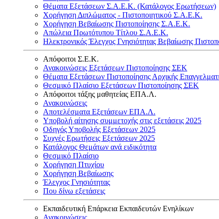
Θέματα Εξετάσεων Σ.Α.Ε.Κ. (Κατάλογος Ερωτήσεων)
Χορήγηση Διπλώματος - Πιστοποιητικού Σ.Α.Ε.Κ.
Χορήγηση Βεβαίωσης Πιστοποίησης Σ.Α.Ε.Κ.
Απώλεια Πρωτότυπου Τίτλου Σ.Α.Ε.Κ.
Ηλεκτρονικός Έλεγχος Γνησιότητας Βεβαίωσης Πιστοπ
Απόφοιτοι Σ.Ε.Κ.
Ανακοινώσεις Εξετάσεων Πιστοποίησης ΣΕΚ
Θέματα Εξετάσεων Πιστοποίησης Αρχικής Επαγγελματ
Θεσμικό Πλαίσιο Εξετάσεων Πιστοποίησης ΣΕΚ
Απόφοιτοι τάξης μαθητείας ΕΠΑ.Λ.
Ανακοινώσεις
Αποτελέσματα Εξετάσεων ΕΠΑ.Λ.
Υποβολή αίτησης συμμετοχής στις εξετάσεις 2025
Οδηγός Υποβολής Εξετάσεων 2025
Συχνές Ερωτήσεις Εξετάσεων 2025
Κατάλογος Θεμάτων ανά ειδικότητα
Θεσμικό Πλαίσιο
Χορήγηση Πτυχίου
Χορήγηση Βεβαίωσης
Έλεγχος Γνησιότητας
Που δίνω εξετάσεις
Εκπαιδευτική Επάρκεια Εκπαιδευτών Ενηλίκων
Ανακοινώσεις