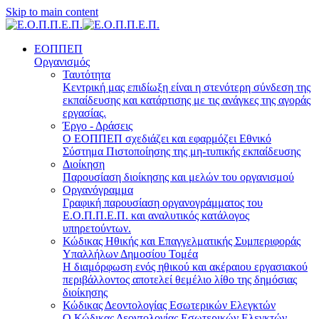
Skip to main content
ΕΟΠΠΕΠ
Οργανισμός
Ταυτότητα
Κεντρική μας επιδίωξη είναι η στενότερη σύνδεση της
εκπαίδευσης και κατάρτισης με τις ανάγκες της αγοράς
εργασίας.
Έργο - Δράσεις
Ο ΕΟΠΠΕΠ σχεδιάζει και εφαρμόζει Eθνικό
Σύστημα Πιστοποίησης της μη-τυπικής εκπαίδευσης
Διοίκηση
Παρουσίαση διοίκησης και μελών του οργανισμού
Οργανόγραμμα
Γραφική παρουσίαση οργανογράμματος του
Ε.Ο.Π.Π.Ε.Π. και αναλυτικός κατάλογος
υπηρετούντων.
Κώδικας Ηθικής και Επαγγελματικής Συμπεριφοράς
Υπαλλήλων Δημοσίου Τομέα
Η διαμόρφωση ενός ηθικού και ακέραιου εργασιακού
περιβάλλοντος αποτελεί θεμέλιο λίθο της δημόσιας
διοίκησης
Κώδικας Δεοντολογίας Εσωτερικών Ελεγκτών
Ο Κώδικας Δεοντολογίας Εσωτερικών Ελεγκτών