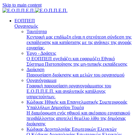
Skip to main content
ΕΟΠΠΕΠ
Οργανισμός
Ταυτότητα
Κεντρική μας επιδίωξη είναι η στενότερη σύνδεση της
εκπαίδευσης και κατάρτισης με τις ανάγκες της αγοράς
εργασίας.
Έργο - Δράσεις
Ο ΕΟΠΠΕΠ σχεδιάζει και εφαρμόζει Eθνικό
Σύστημα Πιστοποίησης της μη-τυπικής εκπαίδευσης
Διοίκηση
Παρουσίαση διοίκησης και μελών του οργανισμού
Οργανόγραμμα
Γραφική παρουσίαση οργανογράμματος του
Ε.Ο.Π.Π.Ε.Π. και αναλυτικός κατάλογος
υπηρετούντων.
Κώδικας Ηθικής και Επαγγελματικής Συμπεριφοράς
Υπαλλήλων Δημοσίου Τομέα
Η διαμόρφωση ενός ηθικού και ακέραιου εργασιακού
περιβάλλοντος αποτελεί θεμέλιο λίθο της δημόσιας
διοίκησης
Κώδικας Δεοντολογίας Εσωτερικών Ελεγκτών
Ο Κώδικας Δεοντολογίας Εσωτερικών Ελεγκτών