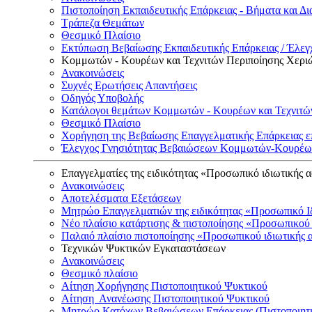
Πιστοποίηση Εκπαιδευτικής Επάρκειας - Βήματα και Δι
Τράπεζα Θεμάτων
Θεσμικό Πλαίσιο
Εκτύπωση Βεβαίωσης Εκπαιδευτικής Επάρκειας / Έλεγχ
Κομμωτών - Κουρέων και Τεχνιτών Περιποίησης Χερι
Ανακοινώσεις
Συχνές Ερωτήσεις Απαντήσεις
Οδηγός Υποβολής
Κατάλογοι θεμάτων Κομμωτών - Κουρέων και Τεχνιτώ
Θεσμικό Πλαίσιο
Χορήγηση της Βεβαίωσης Επαγγελματικής Επάρκειας ε
Έλεγχος Γνησιότητας Βεβαιώσεων Κομμωτών-Κουρέων
Επαγγελματίες της ειδικότητας «Προσωπικό ιδιωτικής 
Ανακοινώσεις
Αποτελέσματα Εξετάσεων
Μητρώο Επαγγελματιών της ειδικότητας «Προσωπικό Ι
Νέο πλαίσιο κατάρτισης & πιστοποίησης «Προσωπικού 
Παλαιό πλαίσιο πιστοποίησης «Προσωπικού ιδιωτικής 
Τεχνικών Ψυκτικών Εγκαταστάσεων
Ανακοινώσεις
Θεσμικό πλαίσιο
Αίτηση Χορήγησης Πιστοποιητικού Ψυκτικού
Αίτηση Ανανέωσης Πιστοποιητικού Ψυκτικού
Μητρώο Κατόχων Βεβαιώσεων Επάρκειας (Πιστοποιητ