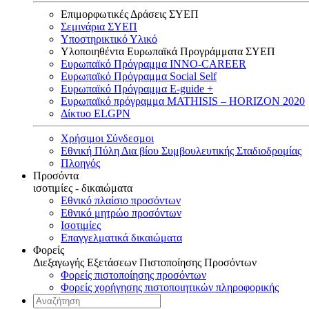
Επιμορφωτικές Δράσεις ΣΥΕΠ
Σεμινάρια ΣΥΕΠ
Υποστηρικτικό Υλικό
Υλοποιηθέντα Ευρωπαϊκά Προγράμματα ΣΥΕΠ
Ευρωπαϊκό Πρόγραμμα INNO-CAREER
Ευρωπαϊκό Πρόγραμμα Social Self
Ευρωπαϊκό Πρόγραμμα E-guide +
Ευρωπαϊκό πρόγραμμα MATHISIS – HORIZON 2020
Δίκτυο ELGPN
Χρήσιμοι Σύνδεσμοι
Εθνική Πύλη Δια βίου Συμβουλευτικής Σταδιοδρομίας
Πλοηγός
Προσόντα
ισοτιμίες - δικαιώματα
Εθνικό πλαίσιο προσόντων
Εθνικό μητρώο προσόντων
Ισοτιμίες
Επαγγελματικά δικαιώματα
Φορείς
Διεξαγωγής Εξετάσεων Πιστοποίησης Προσόντων
Φορείς πιστοποίησης προσόντων
Φορείς χορήγησης πιστοποιητικών πληροφορικής