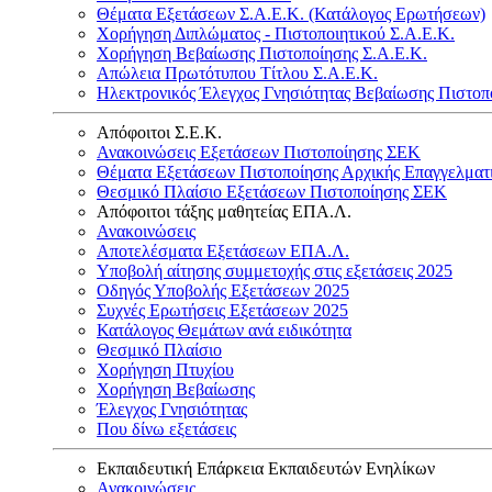
Θέματα Εξετάσεων Σ.Α.Ε.Κ. (Κατάλογος Ερωτήσεων)
Χορήγηση Διπλώματος - Πιστοποιητικού Σ.Α.Ε.Κ.
Χορήγηση Βεβαίωσης Πιστοποίησης Σ.Α.Ε.Κ.
Απώλεια Πρωτότυπου Τίτλου Σ.Α.Ε.Κ.
Ηλεκτρονικός Έλεγχος Γνησιότητας Βεβαίωσης Πιστοπ
Απόφοιτοι Σ.Ε.Κ.
Ανακοινώσεις Εξετάσεων Πιστοποίησης ΣΕΚ
Θέματα Εξετάσεων Πιστοποίησης Αρχικής Επαγγελματ
Θεσμικό Πλαίσιο Εξετάσεων Πιστοποίησης ΣΕΚ
Απόφοιτοι τάξης μαθητείας ΕΠΑ.Λ.
Ανακοινώσεις
Αποτελέσματα Εξετάσεων ΕΠΑ.Λ.
Υποβολή αίτησης συμμετοχής στις εξετάσεις 2025
Οδηγός Υποβολής Εξετάσεων 2025
Συχνές Ερωτήσεις Εξετάσεων 2025
Κατάλογος Θεμάτων ανά ειδικότητα
Θεσμικό Πλαίσιο
Χορήγηση Πτυχίου
Χορήγηση Βεβαίωσης
Έλεγχος Γνησιότητας
Που δίνω εξετάσεις
Εκπαιδευτική Επάρκεια Εκπαιδευτών Ενηλίκων
Ανακοινώσεις