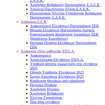
Σ.Α.Ε.Κ.
Χορήγηση Βεβαίωσης Πιστοποίησης Σ.Α.Ε.Κ.
Απώλεια Πρωτότυπου Τίτλου Σ.Α.Ε.Κ.
Ηλεκτρονικός Έλεγχος Γνησιότητας Βεβαίωσης
Πιστοποίησης Σ.Α.Ε.Κ.
Απόφοιτοι Σ.Ε.Κ.
Ανακοινώσεις Εξετάσεων Πιστοποίησης ΣΕΚ
Θέματα Εξετάσεων Πιστοποίησης Αρχικής
Επαγγελματικής Κατάρτισης Αποφοίτων ΣΕΚ
(Κατάλογος Ερωτήσεων)
Θεσμικό Πλαίσιο Εξετάσεων Πιστοποίησης
ΣΕΚ
Απόφοιτοι τάξης μαθητείας ΕΠΑ.Λ.
Ανακοινώσεις
Αποτελέσματα Εξετάσεων ΕΠΑ.Λ.
Υποβολή αίτησης συμμετοχής στις εξετάσεις
2025
Οδηγός Υποβολής Εξετάσεων 2025
Συχνές Ερωτήσεις Εξετάσεων 2025
Κατάλογος Θεμάτων ανά ειδικότητα
Θεσμικό Πλαίσιο
Χορήγηση Πτυχίου
Χορήγηση Βεβαίωσης
Έλεγχος Γνησιότητας
Που δίνω εξετάσεις