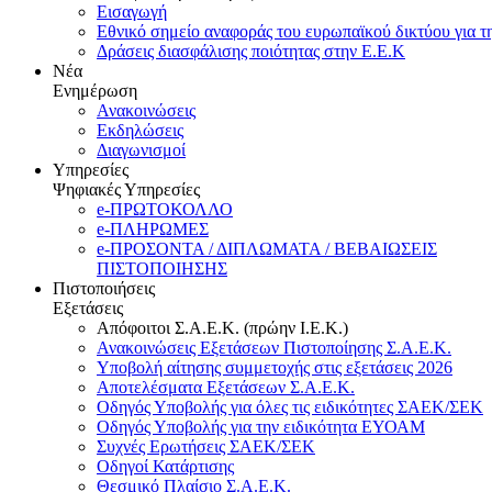
Εισαγωγή
Εθνικό σημείο αναφοράς του ευρωπαϊκού δικτύου για τ
Δράσεις διασφάλισης ποιότητας στην Ε.Ε.Κ
Νέα
Ενημέρωση
Ανακοινώσεις
Εκδηλώσεις
Διαγωνισμοί
Υπηρεσίες
Ψηφιακές Υπηρεσίες
e-ΠΡΩΤΟΚΟΛΛΟ
e-ΠΛΗΡΩΜΕΣ
e-ΠΡΟΣΟΝΤΑ / ΔΙΠΛΩΜΑΤΑ / ΒΕΒΑΙΩΣΕΙΣ
ΠΙΣΤΟΠΟΙΗΣΗΣ
Πιστοποιήσεις
Εξετάσεις
Απόφοιτοι Σ.Α.Ε.Κ. (πρώην Ι.Ε.Κ.)
Ανακοινώσεις Εξετάσεων Πιστοποίησης Σ.Α.Ε.Κ.
Υποβολή αίτησης συμμετοχής στις εξετάσεις 2026
Αποτελέσματα Εξετάσεων Σ.Α.Ε.Κ.
Οδηγός Υποβολής για όλες τις ειδικότητες ΣΑΕΚ/ΣΕΚ
Οδηγός Υποβολής για την ειδικότητα ΕΥΟΑΜ
Συχνές Ερωτήσεις ΣΑΕΚ/ΣΕΚ
Οδηγοί Κατάρτισης
Θεσμικό Πλαίσιο Σ.Α.Ε.Κ.