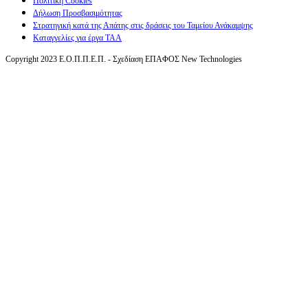
Πολιτική Cookies
Δήλωση Προσβασιμότητας
Στρατηγική κατά της Απάτης στις δράσεις του Ταμείου Ανάκαμψης
Καταγγελίες για έργα ΤΑΑ
Copyright 2023 Ε.Ο.Π.Π.Ε.Π. - Σχεδίαση ΕΠΑΦΟΣ New Technologies