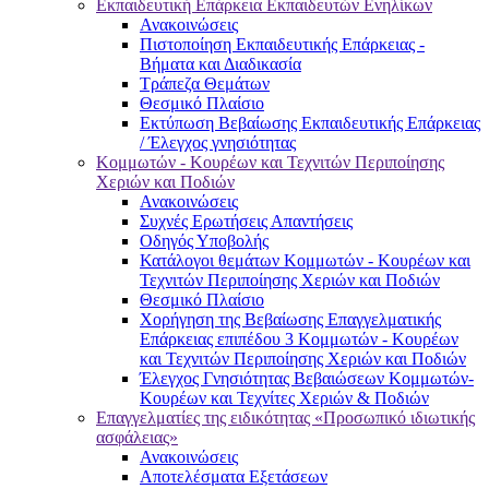
Εκπαιδευτική Επάρκεια Εκπαιδευτών Ενηλίκων
Ανακοινώσεις
Πιστοποίηση Εκπαιδευτικής Επάρκειας -
Βήματα και Διαδικασία
Τράπεζα Θεμάτων
Θεσμικό Πλαίσιο
Εκτύπωση Βεβαίωσης Εκπαιδευτικής Επάρκειας
/ Έλεγχος γνησιότητας
Κομμωτών - Κουρέων και Τεχνιτών Περιποίησης
Χεριών και Ποδιών
Ανακοινώσεις
Συχνές Ερωτήσεις Απαντήσεις
Οδηγός Υποβολής
Κατάλογοι θεμάτων Κομμωτών - Κουρέων και
Τεχνιτών Περιποίησης Χεριών και Ποδιών
Θεσμικό Πλαίσιο
Χορήγηση της Βεβαίωσης Επαγγελματικής
Επάρκειας επιπέδου 3 Κομμωτών - Κουρέων
και Τεχνιτών Περιποίησης Χεριών και Ποδιών
Έλεγχος Γνησιότητας Βεβαιώσεων Κομμωτών-
Κουρέων και Τεχνίτες Χεριών & Ποδιών
Επαγγελματίες της ειδικότητας «Προσωπικό ιδιωτικής
ασφάλειας»
Ανακοινώσεις
Αποτελέσματα Εξετάσεων