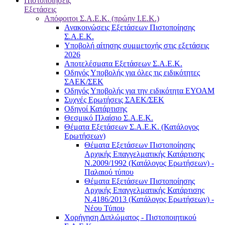
Πιστοποιήσεις
Εξετάσεις
Απόφοιτοι Σ.Α.Ε.Κ. (πρώην Ι.Ε.Κ.)
Ανακοινώσεις Εξετάσεων Πιστοποίησης
Σ.Α.Ε.Κ.
Υποβολή αίτησης συμμετοχής στις εξετάσεις
2026
Αποτελέσματα Εξετάσεων Σ.Α.Ε.Κ.
Οδηγός Υποβολής για όλες τις ειδικότητες
ΣΑΕΚ/ΣΕΚ
Οδηγός Υποβολής για την ειδικότητα ΕΥΟΑΜ
Συχνές Ερωτήσεις ΣΑΕΚ/ΣΕΚ
Οδηγοί Κατάρτισης
Θεσμικό Πλαίσιο Σ.Α.Ε.Κ.
Θέματα Εξετάσεων Σ.Α.Ε.Κ. (Κατάλογος
Ερωτήσεων)
Θέματα Εξετάσεων Πιστοποίησης
Αρχικής Επαγγελματικής Κατάρτισης
Ν.2009/1992 (Κατάλογος Ερωτήσεων) -
Παλαιού τύπου
Θέματα Εξετάσεων Πιστοποίησης
Αρχικής Επαγγελματικής Κατάρτισης
Ν.4186/2013 (Κατάλογος Ερωτήσεων) -
Νέου Τύπου
Χορήγηση Διπλώματος - Πιστοποιητικού