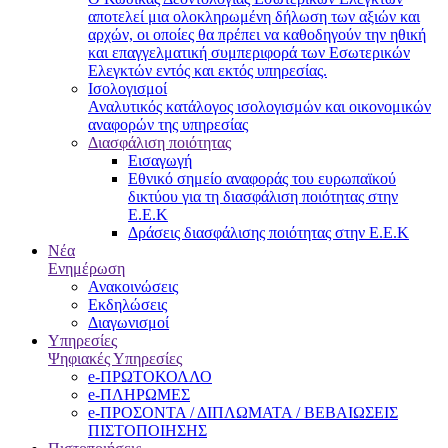
αποτελεί μια ολοκληρωμένη δήλωση των αξιών και
αρχών, οι οποίες θα πρέπει να καθοδηγούν την ηθική
και επαγγελματική συμπεριφορά των Εσωτερικών
Ελεγκτών εντός και εκτός υπηρεσίας.
Ισολογισμοί
Αναλυτικός κατάλογος ισολογισμών και οικονομικών
αναφορών της υπηρεσίας
Διασφάλιση ποιότητας
Εισαγωγή
Εθνικό σημείο αναφοράς του ευρωπαϊκού
δικτύου για τη διασφάλιση ποιότητας στην
Ε.Ε.Κ
Δράσεις διασφάλισης ποιότητας στην Ε.Ε.Κ
Νέα
Ενημέρωση
Ανακοινώσεις
Εκδηλώσεις
Διαγωνισμοί
Υπηρεσίες
Ψηφιακές Υπηρεσίες
e-ΠΡΩΤΟΚΟΛΛΟ
e-ΠΛΗΡΩΜΕΣ
e-ΠΡΟΣΟΝΤΑ / ΔΙΠΛΩΜΑΤΑ / ΒΕΒΑΙΩΣΕΙΣ
ΠΙΣΤΟΠΟΙΗΣΗΣ