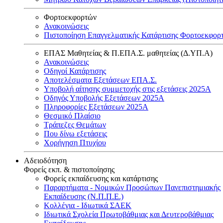
Φορτοεκφορτών
Ανακοινώσεις
Πιστοποίηση Επαγγελματικής Κατάρτισης Φορτοεκφορ
ΕΠΑΣ Μαθητείας & Π.ΕΠΑ.Σ. μαθητείας (Δ.ΥΠ.Α)
Ανακοινώσεις
Oδηγοί Κατάρτισης
Αποτελέσματα Εξετάσεων ΕΠΑ.Σ.
Υποβολή αίτησης συμμετοχής στις εξετάσεις 2025Α
Οδηγός Υποβολής Εξετάσεων 2025A
Πληροφορίες Εξετάσεων 2025Α
Θεσμικό Πλαίσιο
Τράπεζες Θεμάτων
Που δίνω εξετάσεις
Χορήγηση Πτυχίου
Αδειοδότηση
Φορείς εκπ. & πιστοποίησης
Φορείς εκπαίδευσης και κατάρτισης
Παραρτήματα - Νομικών Προσώπων Πανεπιστημιακής
Εκπαίδευσης (Ν.Π.Π.Ε.)
Κολλέγια - Ιδιωτικά ΣΑΕΚ
Ιδιωτικά Σχολεία Πρωτοβάθμιας και Δευτεροβάθμιας