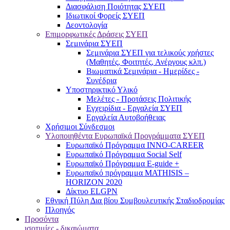
Διασφάλιση Ποιότητας ΣΥΕΠ
Ιδιωτικοί Φορείς ΣΥΕΠ
Δεοντολογία
Επιμορφωτικές Δράσεις ΣΥΕΠ
Σεμινάρια ΣΥΕΠ
Σεμινάρια ΣΥΕΠ για τελικούς χρήστες
(Μαθητές, Φοιτητές, Ανέργους κλπ.)
Βιωματικά Σεμινάρια - Ημερίδες -
Συνέδρια
Υποστηρικτικό Υλικό
Μελέτες - Προτάσεις Πολιτικής
Εγχειρίδια - Εργαλεία ΣΥΕΠ
Εργαλεία Αυτοβοήθειας
Χρήσιμοι Σύνδεσμοι
Υλοποιηθέντα Ευρωπαϊκά Προγράμματα ΣΥΕΠ
Ευρωπαϊκό Πρόγραμμα INNO-CAREER
Ευρωπαϊκό Πρόγραμμα Social Self
Ευρωπαϊκό Πρόγραμμα E-guide +
Ευρωπαϊκό πρόγραμμα MATHISIS –
HORIZON 2020
Δίκτυο ELGPN
Εθνική Πύλη Δια βίου Συμβουλευτικής Σταδιοδρομίας
Πλοηγός
Προσόντα
ισοτιμίες - δικαιώματα