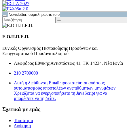
Ε.Ο.Π.Π.Ε.Π.
Εθνικός Οργανισμός Πιστοποίησης Προσόντων και
Επαγγελματικού Προσανατολισμού
Λεωφόρος Εθνικής Αντιστάσεως 41, ΤΚ 14234, Νέα Ιωνία
210 2709000
Αυτή η διεύθυνση Email προστατεύεται από τους
αυτοματισμούς αποστολέων ανεπιθύμητων μηνυμάτων.
Χρειάζεται να ενεργοποιήσετε τη JavaScript για να
μπορέσετε να τη δείτε.
Σχετικά με εμάς
Ταυτότητα
Διοίκηση