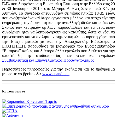
Ε.Ε.
που διοργάνωσε η Ευρωπαϊκή Επιτροπή στην Ελλάδα στις 29
& 30 Ιανουαρίου 2019, στο Μέγαρο Διεθνές Συνεδριακό Κέντρο
Αθηνών. Το συνέδριο απευθυνόταν σε νέους ηλικίας 18-35 ετών,
που αναζητούν ένα καλύτερο εργασιακό μέλλον, και στόχο είχε την
ενημέρωση, την έμπνευση και την ανταλλαγή ιδεών και απόψεων.
Σκοπός των κεντρικών ομιλιών, παρουσιάσεων και ενημερωτικών
συνεδριών ήταν να λειτουργήσουν ως καταλύτης, ώστε οι νέοι να
εμπνευστούν και να αντλήσουν σημαντική πληροφόρηση γύρω από
την Επιχειρηματικότητα και την Απασχόληση. Ειδικότερα ο
Ε.Ο.Π.Π.Ε.Π. παρουσίασε το βιογραφικό του Ευρωδιαβατηρίου
“Europass” καθώς και διάφορα άλλα εργαλεία που διαθέτει για την
υποστήριξη της σταδιοδρομίας των νέων και ενηλίκων
Συμβουλευτική και Επαγγελματικός Προσανατολισμός
Περισσότερες πληροφορίες για την εκδήλωση και το πρόγραμμα
μπορείτε να βρείτε εδώ
www.euandu.eu
Κοινοποίηση σε