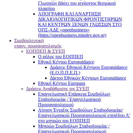
Γλωσσών βάσει του ισχύοντος θεσμικού
πλαισίου
ΑΠΟΓΡΑΦΗ ΚΑΙ ΑΝΑΡΤΗΣΗ
ΔΙΚΑΙΟΛΟΓΗΤΙΚΩΝ ΦΡΟΝΤΙΣΤΗΡΙΩΝ
ΚΑΙ ΚΕΝΤΡΩΝ ΞΕΝΩΝ ΓΛΩΣΣΩΝ ΣΤΟ
ΟΠΣ-ΑΔΕ «openbusiness»
(https://openbusiness.mindev.gov.gr)
Συμβουλευτική
επαγγ. προσανατολισμός
ΕΟΠΠΕΠ & ΣΥΕΠ
Ο ρόλος του ΕΟΠΠΕΠ
Εθνικό Κέντρο Euroguidance
Δράσεις Εθνικού Κέντρου Euroguidance
(Ε.Ο.Π.Π.Ε.Π.)
Δίκτυο Εθνικών Κέντρων Euroguidance
Εθνικό Κέντρο Europass
Δράσεις Αναβάθμισης της ΣΥΕΠ
Επαγγελματική Επάρκεια Συμβούλων
Σταδιοδρομίας / Επαγγελματικού
Προσανατολισμού
Αίτηση Ένταξης Συμβούλων Σταδιοδρομίας/
Επαγγελματικού Προσανατολισμού επιπέδου Α’
στο μητρώο του ΕΟΠΠΕΠ
Μητρώο Συμβούλων Σταδιοδρομίας /
Επαγγελματικού Προσανατολισμού