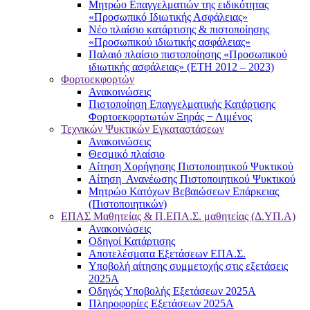
Μητρώο Επαγγελματιών της ειδικότητας
«Προσωπικό Ιδιωτικής Ασφάλειας»
Νέο πλαίσιο κατάρτισης & πιστοποίησης
«Προσωπικού ιδιωτικής ασφάλειας»
Παλαιό πλαίσιο πιστοποίησης «Προσωπικού
ιδιωτικής ασφάλειας» (ΕΤΗ 2012 – 2023)
Φορτοεκφορτών
Ανακοινώσεις
Πιστοποίηση Επαγγελματικής Κατάρτισης
Φορτοεκφορτωτών Ξηράς − Λιμένος
Τεχνικών Ψυκτικών Εγκαταστάσεων
Ανακοινώσεις
Θεσμικό πλαίσιο
Αίτηση Χορήγησης Πιστοποιητικού Ψυκτικού
Αίτηση Ανανέωσης Πιστοποιητικού Ψυκτικού
Μητρώο Κατόχων Βεβαιώσεων Επάρκειας
(Πιστοποιητικών)
ΕΠΑΣ Μαθητείας & Π.ΕΠΑ.Σ. μαθητείας (Δ.ΥΠ.Α)
Ανακοινώσεις
Oδηγοί Κατάρτισης
Αποτελέσματα Εξετάσεων ΕΠΑ.Σ.
Υποβολή αίτησης συμμετοχής στις εξετάσεις
2025Α
Οδηγός Υποβολής Εξετάσεων 2025A
Πληροφορίες Εξετάσεων 2025Α