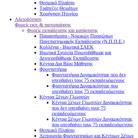
Θεσμικό Πλαίσιο
Τράπεζες Θεμάτων
Χορήγηση Πτυχίου
Αδειοδότηση
Φορείς εκπ. & πιστοποίησης
Φορείς εκπαίδευσης και κατάρτισης
Παραρτήματα - Νομικών Προσώπων
Πανεπιστημιακής Εκπαίδευσης (Ν.Π.Π.Ε.)
Κολλέγια - Ιδιωτικά ΣΑΕΚ
Ιδιωτικά Σχολεία Πρωτοβάθμιας και
Δευτεροβάθμιας Εκπαίδευσης
Κέντρα Δια Βίου Μάθησης
Φροντιστήρια
Φροντιστήρια Δυναμικότητας που δεν
υπερβαίνει τους 75 εκπαιδευόμενους
Φροντιστήρια Δυναμικότητας που
υπερβαίνει τους 75 εκπαιδευόμενους
Κέντρα Ξένων Γλωσσών
Kέντρα Ξένων Γλωσσών Δυναμικότητας
που δεν υπερβαίνει τους 75
εκπαιδευόμενους
Kέντρα Ξένων Γλωσσών Δυναμικότητας
που υπερβαίνει τους 75 εκπαιδευόμενους
Θεσμικό Πλαίσιο
Λειτουργία Φροντιστηρίων και Κέντρων Ξένων