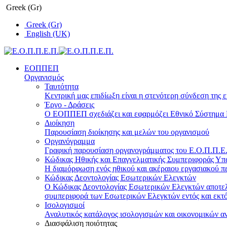
Greek (Gr)
Greek (Gr)
English (UK)
ΕΟΠΠΕΠ
Οργανισμός
Ταυτότητα
Κεντρική μας επιδίωξη είναι η στενότερη σύνδεση της ε
Έργο - Δράσεις
Ο ΕΟΠΠΕΠ σχεδιάζει και εφαρμόζει Eθνικό Σύστημα Π
Διοίκηση
Παρουσίαση διοίκησης και μελών του οργανισμού
Οργανόγραμμα
Γραφική παρουσίαση οργανογράμματος του Ε.Ο.Π.Π.Ε.Π
Κώδικας Ηθικής και Επαγγελματικής Συμπεριφοράς Υ
Η διαμόρφωση ενός ηθικού και ακέραιου εργασιακού πε
Κώδικας Δεοντολογίας Εσωτερικών Ελεγκτών
Ο Κώδικας Δεοντολογίας Εσωτερικών Ελεγκτών αποτελε
συμπεριφορά των Εσωτερικών Ελεγκτών εντός και εκτό
Ισολογισμοί
Αναλυτικός κατάλογος ισολογισμών και οικονομικών α
Διασφάλιση ποιότητας