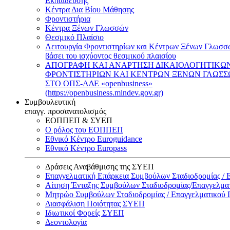
Εκπαίδευσης
Κέντρα Δια Βίου Μάθησης
Φροντιστήρια
Κέντρα Ξένων Γλωσσών
Θεσμικό Πλαίσιο
Λειτουργία Φροντιστηρίων και Κέντρων Ξένων Γλωσσ
βάσει του ισχύοντος θεσμικού πλαισίου
ΑΠΟΓΡΑΦΗ ΚΑΙ ΑΝΑΡΤΗΣΗ ΔΙΚΑΙΟΛΟΓΗΤΙΚΩ
ΦΡΟΝΤΙΣΤΗΡΙΩΝ ΚΑΙ ΚΕΝΤΡΩΝ ΞΕΝΩΝ ΓΛΩΣ
ΣΤΟ ΟΠΣ-ΑΔΕ «openbusiness»
(https://openbusiness.mindev.gov.gr)
Συμβουλευτική
επαγγ. προσανατολισμός
ΕΟΠΠΕΠ & ΣΥΕΠ
Ο ρόλος του ΕΟΠΠΕΠ
Εθνικό Κέντρο Euroguidance
Εθνικό Κέντρο Europass
Δράσεις Αναβάθμισης της ΣΥΕΠ
Επαγγελματική Επάρκεια Συμβούλων Σταδιοδρομίας /
Αίτηση Ένταξης Συμβούλων Σταδιοδρομίας/Επαγγελμ
Μητρώο Συμβούλων Σταδιοδρομίας / Επαγγελματικού
Διασφάλιση Ποιότητας ΣΥΕΠ
Ιδιωτικοί Φορείς ΣΥΕΠ
Δεοντολογία