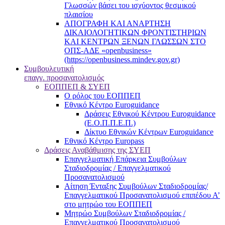
Γλωσσών βάσει του ισχύοντος θεσμικού
πλαισίου
ΑΠΟΓΡΑΦΗ ΚΑΙ ΑΝΑΡΤΗΣΗ
ΔΙΚΑΙΟΛΟΓΗΤΙΚΩΝ ΦΡΟΝΤΙΣΤΗΡΙΩΝ
ΚΑΙ ΚΕΝΤΡΩΝ ΞΕΝΩΝ ΓΛΩΣΣΩΝ ΣΤΟ
ΟΠΣ-ΑΔΕ «openbusiness»
(https://openbusiness.mindev.gov.gr)
Συμβουλευτική
επαγγ. προσανατολισμός
ΕΟΠΠΕΠ & ΣΥΕΠ
Ο ρόλος του ΕΟΠΠΕΠ
Εθνικό Κέντρο Euroguidance
Δράσεις Εθνικού Κέντρου Euroguidance
(Ε.Ο.Π.Π.Ε.Π.)
Δίκτυο Εθνικών Κέντρων Euroguidance
Εθνικό Κέντρο Europass
Δράσεις Αναβάθμισης της ΣΥΕΠ
Επαγγελματική Επάρκεια Συμβούλων
Σταδιοδρομίας / Επαγγελματικού
Προσανατολισμού
Αίτηση Ένταξης Συμβούλων Σταδιοδρομίας/
Επαγγελματικού Προσανατολισμού επιπέδου Α’
στο μητρώο του ΕΟΠΠΕΠ
Μητρώο Συμβούλων Σταδιοδρομίας /
Επαγγελματικού Προσανατολισμού