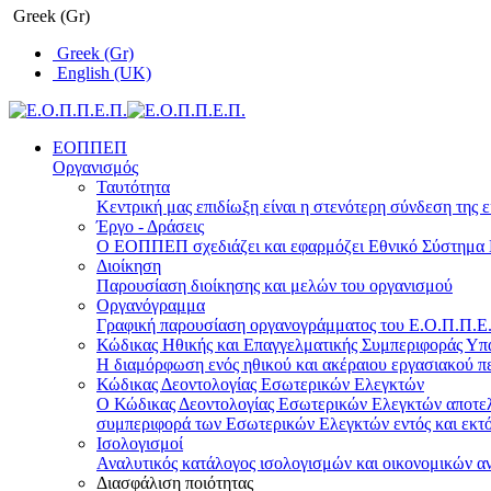
Greek (Gr)
Greek (Gr)
English (UK)
ΕΟΠΠΕΠ
Οργανισμός
Ταυτότητα
Κεντρική μας επιδίωξη είναι η στενότερη σύνδεση της ε
Έργο - Δράσεις
Ο ΕΟΠΠΕΠ σχεδιάζει και εφαρμόζει Eθνικό Σύστημα Π
Διοίκηση
Παρουσίαση διοίκησης και μελών του οργανισμού
Οργανόγραμμα
Γραφική παρουσίαση οργανογράμματος του Ε.Ο.Π.Π.Ε.Π
Κώδικας Ηθικής και Επαγγελματικής Συμπεριφοράς Υ
Η διαμόρφωση ενός ηθικού και ακέραιου εργασιακού πε
Κώδικας Δεοντολογίας Εσωτερικών Ελεγκτών
Ο Κώδικας Δεοντολογίας Εσωτερικών Ελεγκτών αποτελε
συμπεριφορά των Εσωτερικών Ελεγκτών εντός και εκτό
Ισολογισμοί
Αναλυτικός κατάλογος ισολογισμών και οικονομικών α
Διασφάλιση ποιότητας