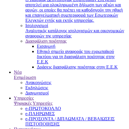
αποτελεί μια ολοκληρωμένη δήλωση των αξιών και
αρχών, οι οποίες θα πρέπει να καθοδηγούν την ηθική
και επαγγελματική συμπεριφορά των Εσωτερικών
Ελεγκτών εντός και εκτός υπηρεσίας.
Ισολογισμοί
Αναλυτικός κατάλογος ισολογισμών και οικονομικών
αναφορών της υπηρεσίας
Διασφάλιση ποιότητας
Εισαγωγή
Εθνικό σημείο αναφοράς του ευρωπαϊκού
δικτύου για τη διασφάλιση ποιότητας στην
Ε.Ε.Κ
Δράσεις διασφάλισης ποιότητας στην Ε.Ε.Κ
Νέα
Ενημέρωση
Ανακοινώσεις
Εκδηλώσεις
Διαγωνισμοί
Υπηρεσίες
Ψηφιακές Υπηρεσίες
e-ΠΡΩΤΟΚΟΛΛΟ
e-ΠΛΗΡΩΜΕΣ
e-ΠΡΟΣΟΝΤΑ / ΔΙΠΛΩΜΑΤΑ / ΒΕΒΑΙΩΣΕΙΣ
ΠΙΣΤΟΠΟΙΗΣΗΣ