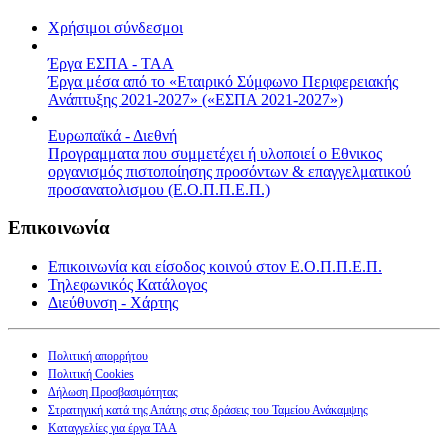
Χρήσιμοι σύνδεσμοι
Έργα ΕΣΠΑ - ΤΑΑ
Έργα μέσα από το «Εταιρικό Σύμφωνο Περιφερειακής
Ανάπτυξης 2021-2027» («ΕΣΠΑ 2021-2027»)
Ευρωπαϊκά - Διεθνή
Προγραμματα που συμμετέχει ή υλοποιεί ο Εθνικος
οργανισμός πιστοποίησης προσόντων & επαγγελματικού
προσανατολισμου (Ε.Ο.Π.Π.Ε.Π.)
Επικοινωνία
Επικοινωνία και είσοδος κοινού στον Ε.Ο.Π.Π.Ε.Π.
Τηλεφωνικός Κατάλογος
Διεύθυνση - Χάρτης
Πολιτική απορρήτου
Πολιτική Cookies
Δήλωση Προσβασιμότητας
Στρατηγική κατά της Απάτης στις δράσεις του Ταμείου Ανάκαμψης
Καταγγελίες για έργα ΤΑΑ