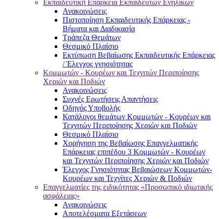
Εκπαιδευτική Επάρκεια Εκπαιδευτών Ενηλίκων
Ανακοινώσεις
Πιστοποίηση Εκπαιδευτικής Επάρκειας -
Βήματα και Διαδικασία
Τράπεζα Θεμάτων
Θεσμικό Πλαίσιο
Εκτύπωση Βεβαίωσης Εκπαιδευτικής Επάρκειας
/ Έλεγχος γνησιότητας
Κομμωτών - Κουρέων και Τεχνιτών Περιποίησης
Χεριών και Ποδιών
Ανακοινώσεις
Συχνές Ερωτήσεις Απαντήσεις
Οδηγός Υποβολής
Κατάλογοι θεμάτων Κομμωτών - Κουρέων και
Τεχνιτών Περιποίησης Χεριών και Ποδιών
Θεσμικό Πλαίσιο
Χορήγηση της Βεβαίωσης Επαγγελματικής
Επάρκειας επιπέδου 3 Κομμωτών - Κουρέων
και Τεχνιτών Περιποίησης Χεριών και Ποδιών
Έλεγχος Γνησιότητας Βεβαιώσεων Κομμωτών-
Κουρέων και Τεχνίτες Χεριών & Ποδιών
Επαγγελματίες της ειδικότητας «Προσωπικό ιδιωτικής
ασφάλειας»
Ανακοινώσεις
Αποτελέσματα Εξετάσεων