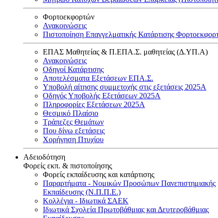
Φορτοεκφορτών
Ανακοινώσεις
Πιστοποίηση Επαγγελματικής Κατάρτισης Φορτοεκφορ
ΕΠΑΣ Μαθητείας & Π.ΕΠΑ.Σ. μαθητείας (Δ.ΥΠ.Α)
Ανακοινώσεις
Oδηγοί Κατάρτισης
Αποτελέσματα Εξετάσεων ΕΠΑ.Σ.
Υποβολή αίτησης συμμετοχής στις εξετάσεις 2025Α
Οδηγός Υποβολής Εξετάσεων 2025A
Πληροφορίες Εξετάσεων 2025Α
Θεσμικό Πλαίσιο
Τράπεζες Θεμάτων
Που δίνω εξετάσεις
Χορήγηση Πτυχίου
Αδειοδότηση
Φορείς εκπ. & πιστοποίησης
Φορείς εκπαίδευσης και κατάρτισης
Παραρτήματα - Νομικών Προσώπων Πανεπιστημιακής
Εκπαίδευσης (Ν.Π.Π.Ε.)
Κολλέγια - Ιδιωτικά ΣΑΕΚ
Ιδιωτικά Σχολεία Πρωτοβάθμιας και Δευτεροβάθμιας