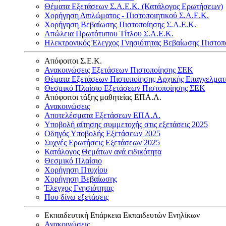
Θέματα Εξετάσεων Σ.Α.Ε.Κ. (Κατάλογος Ερωτήσεων)
Χορήγηση Διπλώματος - Πιστοποιητικού Σ.Α.Ε.Κ.
Χορήγηση Βεβαίωσης Πιστοποίησης Σ.Α.Ε.Κ.
Απώλεια Πρωτότυπου Τίτλου Σ.Α.Ε.Κ.
Ηλεκτρονικός Έλεγχος Γνησιότητας Βεβαίωσης Πιστοπ
Απόφοιτοι Σ.Ε.Κ.
Ανακοινώσεις Εξετάσεων Πιστοποίησης ΣΕΚ
Θέματα Εξετάσεων Πιστοποίησης Αρχικής Επαγγελματ
Θεσμικό Πλαίσιο Εξετάσεων Πιστοποίησης ΣΕΚ
Απόφοιτοι τάξης μαθητείας ΕΠΑ.Λ.
Ανακοινώσεις
Αποτελέσματα Εξετάσεων ΕΠΑ.Λ.
Υποβολή αίτησης συμμετοχής στις εξετάσεις 2025
Οδηγός Υποβολής Εξετάσεων 2025
Συχνές Ερωτήσεις Εξετάσεων 2025
Κατάλογος Θεμάτων ανά ειδικότητα
Θεσμικό Πλαίσιο
Χορήγηση Πτυχίου
Χορήγηση Βεβαίωσης
Έλεγχος Γνησιότητας
Που δίνω εξετάσεις
Εκπαιδευτική Επάρκεια Εκπαιδευτών Ενηλίκων
Ανακοινώσεις