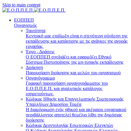
Skip to main content
ΕΟΠΠΕΠ
Οργανισμός
Ταυτότητα
Κεντρική μας επιδίωξη είναι η στενότερη σύνδεση της
εκπαίδευσης και κατάρτισης με τις ανάγκες της αγοράς
εργασίας.
Έργο - Δράσεις
Ο ΕΟΠΠΕΠ σχεδιάζει και εφαρμόζει Eθνικό
Σύστημα Πιστοποίησης της μη-τυπικής εκπαίδευσης
Διοίκηση
Παρουσίαση διοίκησης και μελών του οργανισμού
Οργανόγραμμα
Γραφική παρουσίαση οργανογράμματος του
Ε.Ο.Π.Π.Ε.Π. και αναλυτικός κατάλογος
υπηρετούντων.
Κώδικας Ηθικής και Επαγγελματικής Συμπεριφοράς
Υπαλλήλων Δημοσίου Τομέα
Η διαμόρφωση ενός ηθικού και ακέραιου εργασιακού
περιβάλλοντος αποτελεί θεμέλιο λίθο της δημόσιας
διοίκησης
Κώδικας Δεοντολογίας Εσωτερικών Ελεγκτών
Ο Κώδικας Δεοντολογίας Εσωτερικών Ελεγκτών