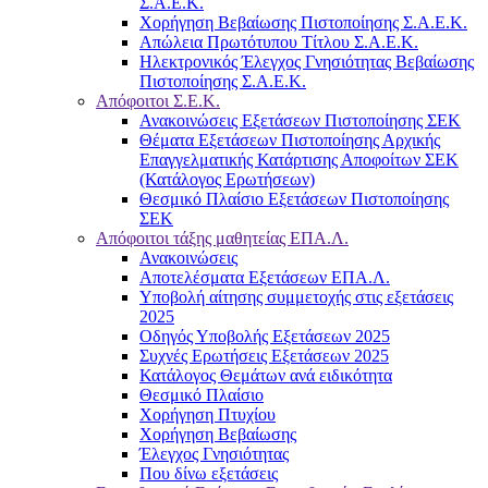
Σ.Α.Ε.Κ.
Χορήγηση Βεβαίωσης Πιστοποίησης Σ.Α.Ε.Κ.
Απώλεια Πρωτότυπου Τίτλου Σ.Α.Ε.Κ.
Ηλεκτρονικός Έλεγχος Γνησιότητας Βεβαίωσης
Πιστοποίησης Σ.Α.Ε.Κ.
Απόφοιτοι Σ.Ε.Κ.
Ανακοινώσεις Εξετάσεων Πιστοποίησης ΣΕΚ
Θέματα Εξετάσεων Πιστοποίησης Αρχικής
Επαγγελματικής Κατάρτισης Αποφοίτων ΣΕΚ
(Κατάλογος Ερωτήσεων)
Θεσμικό Πλαίσιο Εξετάσεων Πιστοποίησης
ΣΕΚ
Απόφοιτοι τάξης μαθητείας ΕΠΑ.Λ.
Ανακοινώσεις
Αποτελέσματα Εξετάσεων ΕΠΑ.Λ.
Υποβολή αίτησης συμμετοχής στις εξετάσεις
2025
Οδηγός Υποβολής Εξετάσεων 2025
Συχνές Ερωτήσεις Εξετάσεων 2025
Κατάλογος Θεμάτων ανά ειδικότητα
Θεσμικό Πλαίσιο
Χορήγηση Πτυχίου
Χορήγηση Βεβαίωσης
Έλεγχος Γνησιότητας
Που δίνω εξετάσεις