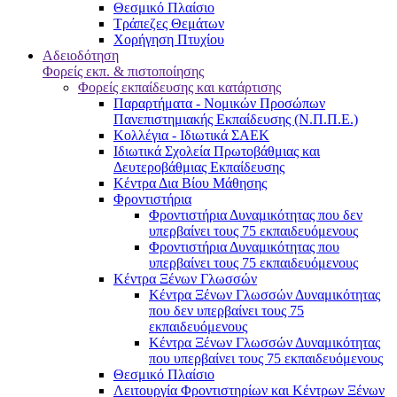
Θεσμικό Πλαίσιο
Τράπεζες Θεμάτων
Χορήγηση Πτυχίου
Αδειοδότηση
Φορείς εκπ. & πιστοποίησης
Φορείς εκπαίδευσης και κατάρτισης
Παραρτήματα - Νομικών Προσώπων
Πανεπιστημιακής Εκπαίδευσης (Ν.Π.Π.Ε.)
Κολλέγια - Ιδιωτικά ΣΑΕΚ
Ιδιωτικά Σχολεία Πρωτοβάθμιας και
Δευτεροβάθμιας Εκπαίδευσης
Κέντρα Δια Βίου Μάθησης
Φροντιστήρια
Φροντιστήρια Δυναμικότητας που δεν
υπερβαίνει τους 75 εκπαιδευόμενους
Φροντιστήρια Δυναμικότητας που
υπερβαίνει τους 75 εκπαιδευόμενους
Κέντρα Ξένων Γλωσσών
Kέντρα Ξένων Γλωσσών Δυναμικότητας
που δεν υπερβαίνει τους 75
εκπαιδευόμενους
Kέντρα Ξένων Γλωσσών Δυναμικότητας
που υπερβαίνει τους 75 εκπαιδευόμενους
Θεσμικό Πλαίσιο
Λειτουργία Φροντιστηρίων και Κέντρων Ξένων