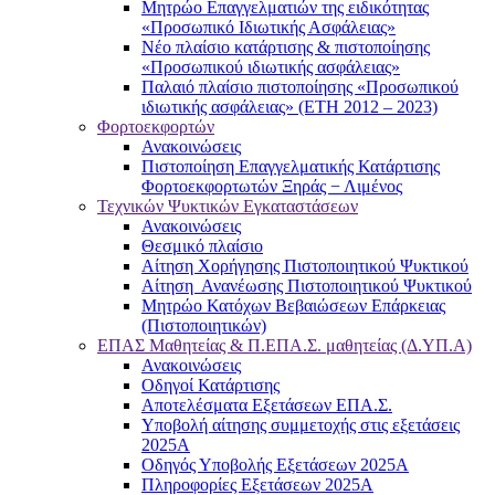
Μητρώο Επαγγελματιών της ειδικότητας
«Προσωπικό Ιδιωτικής Ασφάλειας»
Νέο πλαίσιο κατάρτισης & πιστοποίησης
«Προσωπικού ιδιωτικής ασφάλειας»
Παλαιό πλαίσιο πιστοποίησης «Προσωπικού
ιδιωτικής ασφάλειας» (ΕΤΗ 2012 – 2023)
Φορτοεκφορτών
Ανακοινώσεις
Πιστοποίηση Επαγγελματικής Κατάρτισης
Φορτοεκφορτωτών Ξηράς − Λιμένος
Τεχνικών Ψυκτικών Εγκαταστάσεων
Ανακοινώσεις
Θεσμικό πλαίσιο
Αίτηση Χορήγησης Πιστοποιητικού Ψυκτικού
Αίτηση Ανανέωσης Πιστοποιητικού Ψυκτικού
Μητρώο Κατόχων Βεβαιώσεων Επάρκειας
(Πιστοποιητικών)
ΕΠΑΣ Μαθητείας & Π.ΕΠΑ.Σ. μαθητείας (Δ.ΥΠ.Α)
Ανακοινώσεις
Oδηγοί Κατάρτισης
Αποτελέσματα Εξετάσεων ΕΠΑ.Σ.
Υποβολή αίτησης συμμετοχής στις εξετάσεις
2025Α
Οδηγός Υποβολής Εξετάσεων 2025A
Πληροφορίες Εξετάσεων 2025Α