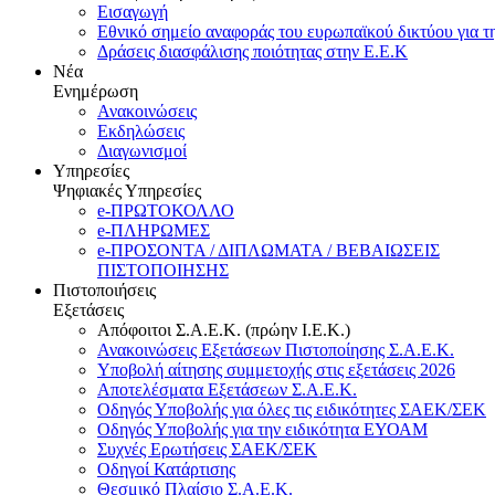
Εισαγωγή
Εθνικό σημείο αναφοράς του ευρωπαϊκού δικτύου για τ
Δράσεις διασφάλισης ποιότητας στην Ε.Ε.Κ
Νέα
Ενημέρωση
Ανακοινώσεις
Εκδηλώσεις
Διαγωνισμοί
Υπηρεσίες
Ψηφιακές Υπηρεσίες
e-ΠΡΩΤΟΚΟΛΛΟ
e-ΠΛΗΡΩΜΕΣ
e-ΠΡΟΣΟΝΤΑ / ΔΙΠΛΩΜΑΤΑ / ΒΕΒΑΙΩΣΕΙΣ
ΠΙΣΤΟΠΟΙΗΣΗΣ
Πιστοποιήσεις
Εξετάσεις
Απόφοιτοι Σ.Α.Ε.Κ. (πρώην Ι.Ε.Κ.)
Ανακοινώσεις Εξετάσεων Πιστοποίησης Σ.Α.Ε.Κ.
Υποβολή αίτησης συμμετοχής στις εξετάσεις 2026
Αποτελέσματα Εξετάσεων Σ.Α.Ε.Κ.
Οδηγός Υποβολής για όλες τις ειδικότητες ΣΑΕΚ/ΣΕΚ
Οδηγός Υποβολής για την ειδικότητα ΕΥΟΑΜ
Συχνές Ερωτήσεις ΣΑΕΚ/ΣΕΚ
Οδηγοί Κατάρτισης
Θεσμικό Πλαίσιο Σ.Α.Ε.Κ.