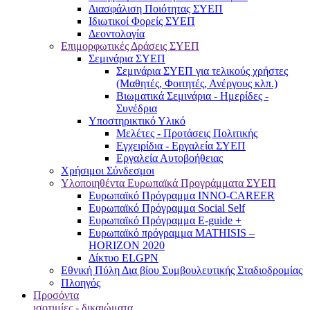
Διασφάλιση Ποιότητας ΣΥΕΠ
Ιδιωτικοί Φορείς ΣΥΕΠ
Δεοντολογία
Επιμορφωτικές Δράσεις ΣΥΕΠ
Σεμινάρια ΣΥΕΠ
Σεμινάρια ΣΥΕΠ για τελικούς χρήστες
(Μαθητές, Φοιτητές, Ανέργους κλπ.)
Βιωματικά Σεμινάρια - Ημερίδες -
Συνέδρια
Υποστηρικτικό Υλικό
Μελέτες - Προτάσεις Πολιτικής
Εγχειρίδια - Εργαλεία ΣΥΕΠ
Εργαλεία Αυτοβοήθειας
Χρήσιμοι Σύνδεσμοι
Υλοποιηθέντα Ευρωπαϊκά Προγράμματα ΣΥΕΠ
Ευρωπαϊκό Πρόγραμμα INNO-CAREER
Ευρωπαϊκό Πρόγραμμα Social Self
Ευρωπαϊκό Πρόγραμμα E-guide +
Ευρωπαϊκό πρόγραμμα MATHISIS –
HORIZON 2020
Δίκτυο ELGPN
Εθνική Πύλη Δια βίου Συμβουλευτικής Σταδιοδρομίας
Πλοηγός
Προσόντα
ισοτιμίες - δικαιώματα