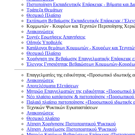
Πιστοποίηση Εκπαιδευτικής Επάρκειας - Βήματα και Δι
Τράπεζα Θεμάτων
Θεσμικό Πλαίσιο
Εκτύπωση Βεβαίωσης Εκπαιδευτικής Επάρκειας / Έλεγχ
Κομμωτών - Κουρέων και Τεχνιτών Περιποίησης Χερι
Ανακοινώσεις
Συχνές Ερωτήσεις Απαντήσεις
Οδηγός Υποβολής
Κατάλογοι θεμάτων Κομμωτών - Κουρέων και Τεχνιτώ
Θεσμικό Πλαίσιο
Χορήγηση της Βεβαίωσης Επαγγελματικής Επάρκειας ε
Έλεγχος Γνησιότητας Βεβαιώσεων Κομμωτών-Κουρέων
Επαγγελματίες της ειδικότητας «Προσωπικό ιδιωτικής 
Ανακοινώσεις
Αποτελέσματα Εξετάσεων
Μητρώο Επαγγελματιών της ειδικότητας «Προσωπικό Ι
Νέο πλαίσιο κατάρτισης & πιστοποίησης «Προσωπικού 
Παλαιό πλαίσιο πιστοποίησης «Προσωπικού ιδιωτικής 
Τεχνικών Ψυκτικών Εγκαταστάσεων
Ανακοινώσεις
Θεσμικό πλαίσιο
Αίτηση Χορήγησης Πιστοποιητικού Ψυκτικού
Αίτηση Ανανέωσης Πιστοποιητικού Ψυκτικού
Μητρώο Κατόχων Βεβαιώσεων Επάρκειας (Πιστοποιητ