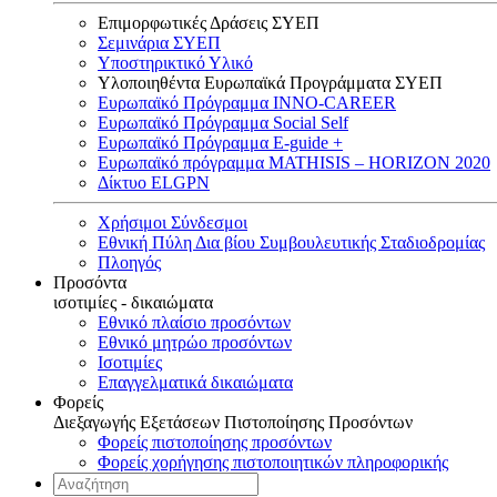
Επιμορφωτικές Δράσεις ΣΥΕΠ
Σεμινάρια ΣΥΕΠ
Υποστηρικτικό Υλικό
Υλοποιηθέντα Ευρωπαϊκά Προγράμματα ΣΥΕΠ
Ευρωπαϊκό Πρόγραμμα INNO-CAREER
Ευρωπαϊκό Πρόγραμμα Social Self
Ευρωπαϊκό Πρόγραμμα E-guide +
Ευρωπαϊκό πρόγραμμα MATHISIS – HORIZON 2020
Δίκτυο ELGPN
Χρήσιμοι Σύνδεσμοι
Εθνική Πύλη Δια βίου Συμβουλευτικής Σταδιοδρομίας
Πλοηγός
Προσόντα
ισοτιμίες - δικαιώματα
Εθνικό πλαίσιο προσόντων
Εθνικό μητρώο προσόντων
Ισοτιμίες
Επαγγελματικά δικαιώματα
Φορείς
Διεξαγωγής Εξετάσεων Πιστοποίησης Προσόντων
Φορείς πιστοποίησης προσόντων
Φορείς χορήγησης πιστοποιητικών πληροφορικής