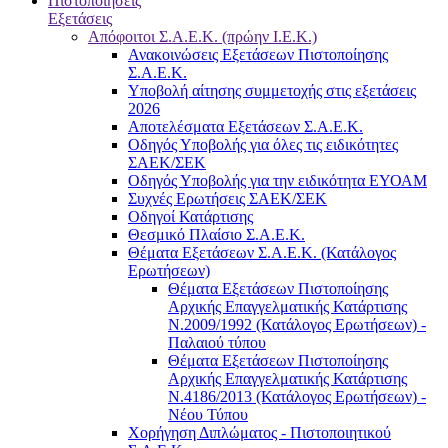
Πιστοποιήσεις
Εξετάσεις
Απόφοιτοι Σ.Α.Ε.Κ. (πρώην Ι.Ε.Κ.)
Ανακοινώσεις Εξετάσεων Πιστοποίησης
Σ.Α.Ε.Κ.
Υποβολή αίτησης συμμετοχής στις εξετάσεις
2026
Αποτελέσματα Εξετάσεων Σ.Α.Ε.Κ.
Οδηγός Υποβολής για όλες τις ειδικότητες
ΣΑΕΚ/ΣΕΚ
Οδηγός Υποβολής για την ειδικότητα ΕΥΟΑΜ
Συχνές Ερωτήσεις ΣΑΕΚ/ΣΕΚ
Οδηγοί Κατάρτισης
Θεσμικό Πλαίσιο Σ.Α.Ε.Κ.
Θέματα Εξετάσεων Σ.Α.Ε.Κ. (Κατάλογος
Ερωτήσεων)
Θέματα Εξετάσεων Πιστοποίησης
Αρχικής Επαγγελματικής Κατάρτισης
Ν.2009/1992 (Κατάλογος Ερωτήσεων) -
Παλαιού τύπου
Θέματα Εξετάσεων Πιστοποίησης
Αρχικής Επαγγελματικής Κατάρτισης
Ν.4186/2013 (Κατάλογος Ερωτήσεων) -
Νέου Τύπου
Χορήγηση Διπλώματος - Πιστοποιητικού