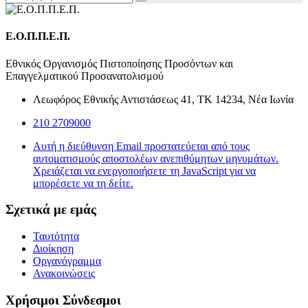
Ε.Ο.Π.Π.Ε.Π.
Εθνικός Οργανισμός Πιστοποίησης Προσόντων και
Επαγγελματικού Προσανατολισμού
Λεωφόρος Εθνικής Αντιστάσεως 41, ΤΚ 14234, Νέα Ιωνία
210 2709000
Αυτή η διεύθυνση Email προστατεύεται από τους
αυτοματισμούς αποστολέων ανεπιθύμητων μηνυμάτων.
Χρειάζεται να ενεργοποιήσετε τη JavaScript για να
μπορέσετε να τη δείτε.
Σχετικά με εμάς
Ταυτότητα
Διοίκηση
Οργανόγραμμα
Ανακοινώσεις
Χρήσιμοι Σύνδεσμοι