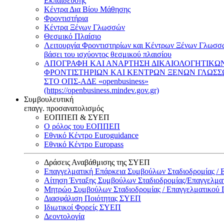
Εκπαίδευσης
Κέντρα Δια Βίου Μάθησης
Φροντιστήρια
Κέντρα Ξένων Γλωσσών
Θεσμικό Πλαίσιο
Λειτουργία Φροντιστηρίων και Κέντρων Ξένων Γλωσσ
βάσει του ισχύοντος θεσμικού πλαισίου
ΑΠΟΓΡΑΦΗ ΚΑΙ ΑΝΑΡΤΗΣΗ ΔΙΚΑΙΟΛΟΓΗΤΙΚΩ
ΦΡΟΝΤΙΣΤΗΡΙΩΝ ΚΑΙ ΚΕΝΤΡΩΝ ΞΕΝΩΝ ΓΛΩΣ
ΣΤΟ ΟΠΣ-ΑΔΕ «openbusiness»
(https://openbusiness.mindev.gov.gr)
Συμβουλευτική
επαγγ. προσανατολισμός
ΕΟΠΠΕΠ & ΣΥΕΠ
Ο ρόλος του ΕΟΠΠΕΠ
Εθνικό Κέντρο Euroguidance
Εθνικό Κέντρο Europass
Δράσεις Αναβάθμισης της ΣΥΕΠ
Επαγγελματική Επάρκεια Συμβούλων Σταδιοδρομίας /
Αίτηση Ένταξης Συμβούλων Σταδιοδρομίας/Επαγγελμ
Μητρώο Συμβούλων Σταδιοδρομίας / Επαγγελματικού
Διασφάλιση Ποιότητας ΣΥΕΠ
Ιδιωτικοί Φορείς ΣΥΕΠ
Δεοντολογία