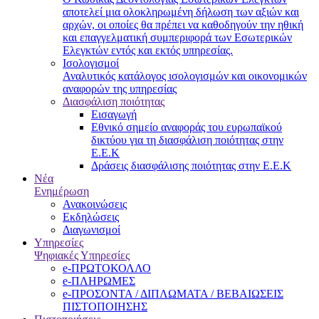
αποτελεί μια ολοκληρωμένη δήλωση των αξιών και
αρχών, οι οποίες θα πρέπει να καθοδηγούν την ηθική
και επαγγελματική συμπεριφορά των Εσωτερικών
Ελεγκτών εντός και εκτός υπηρεσίας.
Ισολογισμοί
Αναλυτικός κατάλογος ισολογισμών και οικονομικών
αναφορών της υπηρεσίας
Διασφάλιση ποιότητας
Εισαγωγή
Εθνικό σημείο αναφοράς του ευρωπαϊκού
δικτύου για τη διασφάλιση ποιότητας στην
Ε.Ε.Κ
Δράσεις διασφάλισης ποιότητας στην Ε.Ε.Κ
Νέα
Ενημέρωση
Ανακοινώσεις
Εκδηλώσεις
Διαγωνισμοί
Υπηρεσίες
Ψηφιακές Υπηρεσίες
e-ΠΡΩΤΟΚΟΛΛΟ
e-ΠΛΗΡΩΜΕΣ
e-ΠΡΟΣΟΝΤΑ / ΔΙΠΛΩΜΑΤΑ / ΒΕΒΑΙΩΣΕΙΣ
ΠΙΣΤΟΠΟΙΗΣΗΣ