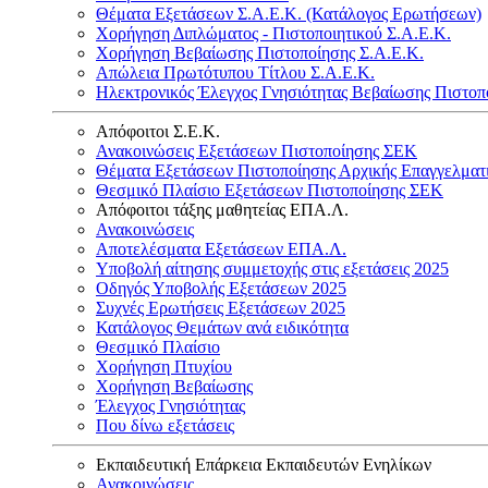
Θέματα Εξετάσεων Σ.Α.Ε.Κ. (Κατάλογος Ερωτήσεων)
Χορήγηση Διπλώματος - Πιστοποιητικού Σ.Α.Ε.Κ.
Χορήγηση Βεβαίωσης Πιστοποίησης Σ.Α.Ε.Κ.
Απώλεια Πρωτότυπου Τίτλου Σ.Α.Ε.Κ.
Ηλεκτρονικός Έλεγχος Γνησιότητας Βεβαίωσης Πιστοπ
Απόφοιτοι Σ.Ε.Κ.
Ανακοινώσεις Εξετάσεων Πιστοποίησης ΣΕΚ
Θέματα Εξετάσεων Πιστοποίησης Αρχικής Επαγγελματ
Θεσμικό Πλαίσιο Εξετάσεων Πιστοποίησης ΣΕΚ
Απόφοιτοι τάξης μαθητείας ΕΠΑ.Λ.
Ανακοινώσεις
Αποτελέσματα Εξετάσεων ΕΠΑ.Λ.
Υποβολή αίτησης συμμετοχής στις εξετάσεις 2025
Οδηγός Υποβολής Εξετάσεων 2025
Συχνές Ερωτήσεις Εξετάσεων 2025
Κατάλογος Θεμάτων ανά ειδικότητα
Θεσμικό Πλαίσιο
Χορήγηση Πτυχίου
Χορήγηση Βεβαίωσης
Έλεγχος Γνησιότητας
Που δίνω εξετάσεις
Εκπαιδευτική Επάρκεια Εκπαιδευτών Ενηλίκων
Ανακοινώσεις