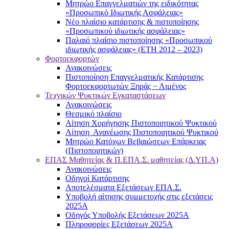
Μητρώο Επαγγελματιών της ειδικότητας
«Προσωπικό Ιδιωτικής Ασφάλειας»
Νέο πλαίσιο κατάρτισης & πιστοποίησης
«Προσωπικού ιδιωτικής ασφάλειας»
Παλαιό πλαίσιο πιστοποίησης «Προσωπικού
ιδιωτικής ασφάλειας» (ΕΤΗ 2012 – 2023)
Φορτοεκφορτών
Ανακοινώσεις
Πιστοποίηση Επαγγελματικής Κατάρτισης
Φορτοεκφορτωτών Ξηράς − Λιμένος
Τεχνικών Ψυκτικών Εγκαταστάσεων
Ανακοινώσεις
Θεσμικό πλαίσιο
Αίτηση Χορήγησης Πιστοποιητικού Ψυκτικού
Αίτηση Ανανέωσης Πιστοποιητικού Ψυκτικού
Μητρώο Κατόχων Βεβαιώσεων Επάρκειας
(Πιστοποιητικών)
ΕΠΑΣ Μαθητείας & Π.ΕΠΑ.Σ. μαθητείας (Δ.ΥΠ.Α)
Ανακοινώσεις
Oδηγοί Κατάρτισης
Αποτελέσματα Εξετάσεων ΕΠΑ.Σ.
Υποβολή αίτησης συμμετοχής στις εξετάσεις
2025Α
Οδηγός Υποβολής Εξετάσεων 2025A
Πληροφορίες Εξετάσεων 2025Α