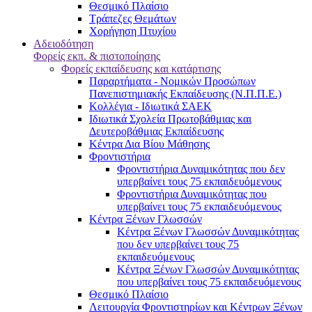
Θεσμικό Πλαίσιο
Τράπεζες Θεμάτων
Χορήγηση Πτυχίου
Αδειοδότηση
Φορείς εκπ. & πιστοποίησης
Φορείς εκπαίδευσης και κατάρτισης
Παραρτήματα - Νομικών Προσώπων
Πανεπιστημιακής Εκπαίδευσης (Ν.Π.Π.Ε.)
Κολλέγια - Ιδιωτικά ΣΑΕΚ
Ιδιωτικά Σχολεία Πρωτοβάθμιας και
Δευτεροβάθμιας Εκπαίδευσης
Κέντρα Δια Βίου Μάθησης
Φροντιστήρια
Φροντιστήρια Δυναμικότητας που δεν
υπερβαίνει τους 75 εκπαιδευόμενους
Φροντιστήρια Δυναμικότητας που
υπερβαίνει τους 75 εκπαιδευόμενους
Κέντρα Ξένων Γλωσσών
Kέντρα Ξένων Γλωσσών Δυναμικότητας
που δεν υπερβαίνει τους 75
εκπαιδευόμενους
Kέντρα Ξένων Γλωσσών Δυναμικότητας
που υπερβαίνει τους 75 εκπαιδευόμενους
Θεσμικό Πλαίσιο
Λειτουργία Φροντιστηρίων και Κέντρων Ξένων