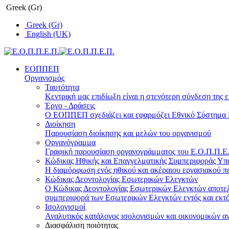
Greek (Gr)
Greek (Gr)
English (UK)
ΕΟΠΠΕΠ
Οργανισμός
Ταυτότητα
Κεντρική μας επιδίωξη είναι η στενότερη σύνδεση της ε
Έργο - Δράσεις
Ο ΕΟΠΠΕΠ σχεδιάζει και εφαρμόζει Eθνικό Σύστημα Π
Διοίκηση
Παρουσίαση διοίκησης και μελών του οργανισμού
Οργανόγραμμα
Γραφική παρουσίαση οργανογράμματος του Ε.Ο.Π.Π.Ε.Π
Κώδικας Ηθικής και Επαγγελματικής Συμπεριφοράς Υ
Η διαμόρφωση ενός ηθικού και ακέραιου εργασιακού πε
Κώδικας Δεοντολογίας Εσωτερικών Ελεγκτών
Ο Κώδικας Δεοντολογίας Εσωτερικών Ελεγκτών αποτελε
συμπεριφορά των Εσωτερικών Ελεγκτών εντός και εκτό
Ισολογισμοί
Αναλυτικός κατάλογος ισολογισμών και οικονομικών α
Διασφάλιση ποιότητας