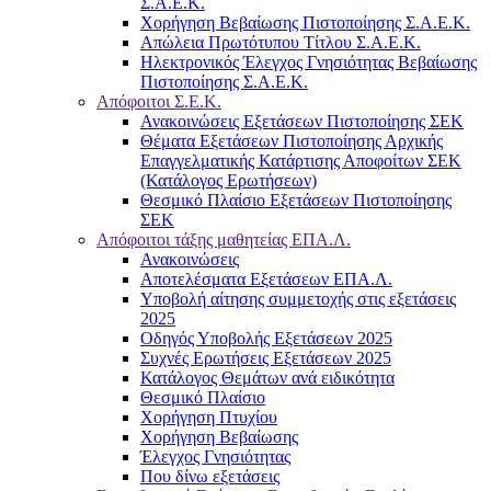
Σ.Α.Ε.Κ.
Χορήγηση Βεβαίωσης Πιστοποίησης Σ.Α.Ε.Κ.
Απώλεια Πρωτότυπου Τίτλου Σ.Α.Ε.Κ.
Ηλεκτρονικός Έλεγχος Γνησιότητας Βεβαίωσης
Πιστοποίησης Σ.Α.Ε.Κ.
Απόφοιτοι Σ.Ε.Κ.
Ανακοινώσεις Εξετάσεων Πιστοποίησης ΣΕΚ
Θέματα Εξετάσεων Πιστοποίησης Αρχικής
Επαγγελματικής Κατάρτισης Αποφοίτων ΣΕΚ
(Κατάλογος Ερωτήσεων)
Θεσμικό Πλαίσιο Εξετάσεων Πιστοποίησης
ΣΕΚ
Απόφοιτοι τάξης μαθητείας ΕΠΑ.Λ.
Ανακοινώσεις
Αποτελέσματα Εξετάσεων ΕΠΑ.Λ.
Υποβολή αίτησης συμμετοχής στις εξετάσεις
2025
Οδηγός Υποβολής Εξετάσεων 2025
Συχνές Ερωτήσεις Εξετάσεων 2025
Κατάλογος Θεμάτων ανά ειδικότητα
Θεσμικό Πλαίσιο
Χορήγηση Πτυχίου
Χορήγηση Βεβαίωσης
Έλεγχος Γνησιότητας
Που δίνω εξετάσεις