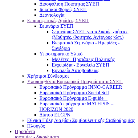
Διασφάλιση Ποιότητας ΣΥΕΠ
Ιδιωτικοί Φορείς ΣΥΕΠ
Δεοντολογία
Επιμορφωτικές Δράσεις ΣΥΕΠ
Σεμινάρια ΣΥΕΠ
Σεμινάρια ΣΥΕΠ για τελικούς χρήστες
(Μαθητές, Φοιτητές, Ανέργους κλπ.)
Βιωματικά Σεμινάρια - Ημερίδες -
Συνέδρια
Υποστηρικτικό Υλικό
Μελέτες - Προτάσεις Πολιτικής
Εγχειρίδια - Εργαλεία ΣΥΕΠ
Εργαλεία Αυτοβοήθειας
Χρήσιμοι Σύνδεσμοι
Υλοποιηθέντα Ευρωπαϊκά Προγράμματα ΣΥΕΠ
Ευρωπαϊκό Πρόγραμμα INNO-CAREER
Ευρωπαϊκό Πρόγραμμα Social Self
Ευρωπαϊκό Πρόγραμμα E-guide +
Ευρωπαϊκό πρόγραμμα MATHISIS –
HORIZON 2020
Δίκτυο ELGPN
Εθνική Πύλη Δια βίου Συμβουλευτικής Σταδιοδρομίας
Πλοηγός
Προσόντα
ισοτιμίες - δικαιώματα