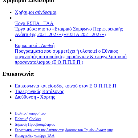
Χρήσιμοι Σύνδεσμοι
Χρήσιμοι σύνδεσμοι
Έργα ΕΣΠΑ - ΤΑΑ
Έργα μέσα από το «Εταιρικό Σύμφωνο Περιφερειακής
Ανάπτυξης 2021-2027» («ΕΣΠΑ 2021-2027»)
Ευρωπαϊκά - Διεθνή
Προγραμματα που συμμετέχει ή υλοποιεί ο Εθνικος
οργανισμός πιστοποίησης προσόντων & επαγγελματικού
προσανατολισμου (Ε.Ο.Π.Π.Ε.Π.)
Επικοινωνία
Επικοινωνία και είσοδος κοινού στον Ε.Ο.Π.Π.Ε.Π.
Τηλεφωνικός Κατάλογος
Διεύθυνση - Χάρτης
Πολιτική απορρήτου
Πολιτική Cookies
Δήλωση Προσβασιμότητας
Στρατηγική κατά της Απάτης στις δράσεις του Ταμείου Ανάκαμψης
Καταγγελίες για έργα ΤΑΑ