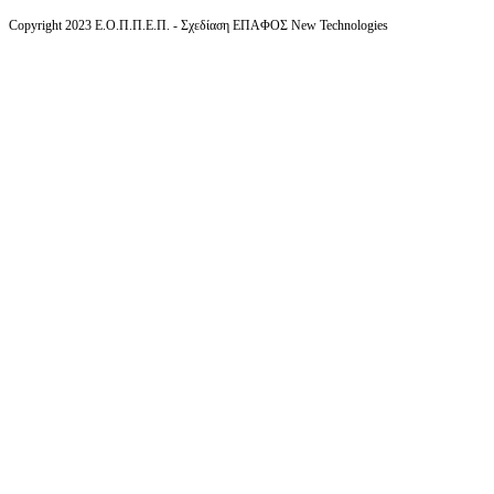
Copyright 2023 Ε.Ο.Π.Π.Ε.Π. - Σχεδίαση ΕΠΑΦΟΣ New Technologies