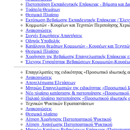
Πιστοποίηση Εκπαιδευτικής Επάρκειας - Βήματα και Δι
Τράπεζα Θεμάτων
Θεσμικό Πλαίσιο
Εκτύπωση Βεβαίωσης Εκπαιδευτικής Επάρκειας / Έλεγχ
Κομμωτών - Κουρέων και Τεχνιτών Περιποίησης Χερι
Ανακοινώσεις
Συχνές Ερωτήσεις Απαντήσεις
Οδηγός Υποβολής
Κατάλογοι θεμάτων Κομμωτών - Κουρέων και Τεχνιτώ
Θεσμικό Πλαίσιο
Χορήγηση της Βεβαίωσης Επαγγελματικής Επάρκειας ε
Έλεγχος Γνησιότητας Βεβαιώσεων Κομμωτών-Κουρέων
Επαγγελματίες της ειδικότητας «Προσωπικό ιδιωτικής 
Ανακοινώσεις
Αποτελέσματα Εξετάσεων
Μητρώο Επαγγελματιών της ειδικότητας «Προσωπικό Ι
Νέο πλαίσιο κατάρτισης & πιστοποίησης «Προσωπικού 
Παλαιό πλαίσιο πιστοποίησης «Προσωπικού ιδιωτικής 
Τεχνικών Ψυκτικών Εγκαταστάσεων
Ανακοινώσεις
Θεσμικό πλαίσιο
Αίτηση Χορήγησης Πιστοποιητικού Ψυκτικού
Αίτηση Ανανέωσης Πιστοποιητικού Ψυκτικού
Μητρώο Κατόχων Βεβαιώσεων Επάρκειας (Πιστοποιητ