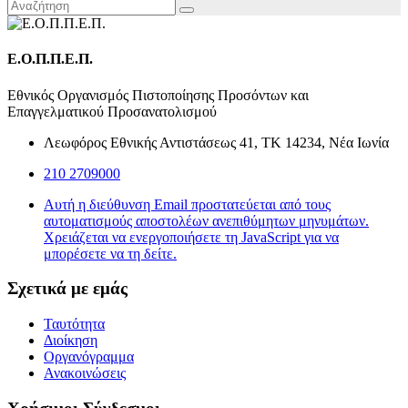
Ε.Ο.Π.Π.Ε.Π.
Εθνικός Οργανισμός Πιστοποίησης Προσόντων και
Επαγγελματικού Προσανατολισμού
Λεωφόρος Εθνικής Αντιστάσεως 41, ΤΚ 14234, Νέα Ιωνία
210 2709000
Αυτή η διεύθυνση Email προστατεύεται από τους
αυτοματισμούς αποστολέων ανεπιθύμητων μηνυμάτων.
Χρειάζεται να ενεργοποιήσετε τη JavaScript για να
μπορέσετε να τη δείτε.
Σχετικά με εμάς
Ταυτότητα
Διοίκηση
Οργανόγραμμα
Ανακοινώσεις