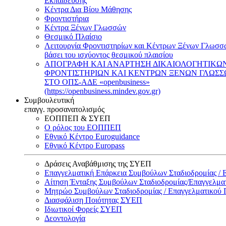
Εκπαίδευσης
Κέντρα Δια Βίου Μάθησης
Φροντιστήρια
Κέντρα Ξένων Γλωσσών
Θεσμικό Πλαίσιο
Λειτουργία Φροντιστηρίων και Κέντρων Ξένων Γλωσσ
βάσει του ισχύοντος θεσμικού πλαισίου
ΑΠΟΓΡΑΦΗ ΚΑΙ ΑΝΑΡΤΗΣΗ ΔΙΚΑΙΟΛΟΓΗΤΙΚΩ
ΦΡΟΝΤΙΣΤΗΡΙΩΝ ΚΑΙ ΚΕΝΤΡΩΝ ΞΕΝΩΝ ΓΛΩΣ
ΣΤΟ ΟΠΣ-ΑΔΕ «openbusiness»
(https://openbusiness.mindev.gov.gr)
Συμβουλευτική
επαγγ. προσανατολισμός
ΕΟΠΠΕΠ & ΣΥΕΠ
Ο ρόλος του ΕΟΠΠΕΠ
Εθνικό Κέντρο Euroguidance
Εθνικό Κέντρο Europass
Δράσεις Αναβάθμισης της ΣΥΕΠ
Επαγγελματική Επάρκεια Συμβούλων Σταδιοδρομίας /
Αίτηση Ένταξης Συμβούλων Σταδιοδρομίας/Επαγγελμ
Μητρώο Συμβούλων Σταδιοδρομίας / Επαγγελματικού
Διασφάλιση Ποιότητας ΣΥΕΠ
Ιδιωτικοί Φορείς ΣΥΕΠ
Δεοντολογία