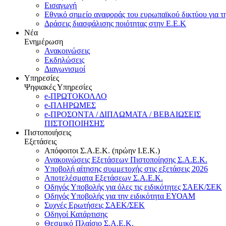
Εισαγωγή
Εθνικό σημείο αναφοράς του ευρωπαϊκού δικτύου για τ
Δράσεις διασφάλισης ποιότητας στην Ε.Ε.Κ
Νέα
Ενημέρωση
Ανακοινώσεις
Εκδηλώσεις
Διαγωνισμοί
Υπηρεσίες
Ψηφιακές Υπηρεσίες
e-ΠΡΩΤΟΚΟΛΛΟ
e-ΠΛΗΡΩΜΕΣ
e-ΠΡΟΣΟΝΤΑ / ΔΙΠΛΩΜΑΤΑ / ΒΕΒΑΙΩΣΕΙΣ
ΠΙΣΤΟΠΟΙΗΣΗΣ
Πιστοποιήσεις
Εξετάσεις
Απόφοιτοι Σ.Α.Ε.Κ. (πρώην Ι.Ε.Κ.)
Ανακοινώσεις Εξετάσεων Πιστοποίησης Σ.Α.Ε.Κ.
Υποβολή αίτησης συμμετοχής στις εξετάσεις 2026
Αποτελέσματα Εξετάσεων Σ.Α.Ε.Κ.
Οδηγός Υποβολής για όλες τις ειδικότητες ΣΑΕΚ/ΣΕΚ
Οδηγός Υποβολής για την ειδικότητα ΕΥΟΑΜ
Συχνές Ερωτήσεις ΣΑΕΚ/ΣΕΚ
Οδηγοί Κατάρτισης
Θεσμικό Πλαίσιο Σ.Α.Ε.Κ.