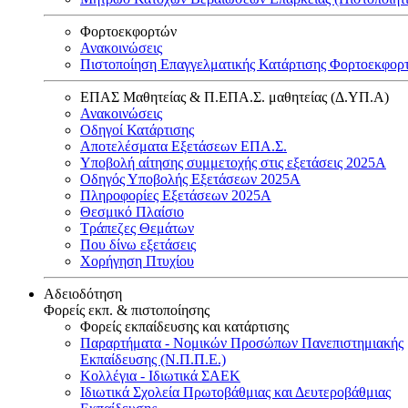
Φορτοεκφορτών
Ανακοινώσεις
Πιστοποίηση Επαγγελματικής Κατάρτισης Φορτοεκφορ
ΕΠΑΣ Μαθητείας & Π.ΕΠΑ.Σ. μαθητείας (Δ.ΥΠ.Α)
Ανακοινώσεις
Oδηγοί Κατάρτισης
Αποτελέσματα Εξετάσεων ΕΠΑ.Σ.
Υποβολή αίτησης συμμετοχής στις εξετάσεις 2025Α
Οδηγός Υποβολής Εξετάσεων 2025A
Πληροφορίες Εξετάσεων 2025Α
Θεσμικό Πλαίσιο
Τράπεζες Θεμάτων
Που δίνω εξετάσεις
Χορήγηση Πτυχίου
Αδειοδότηση
Φορείς εκπ. & πιστοποίησης
Φορείς εκπαίδευσης και κατάρτισης
Παραρτήματα - Νομικών Προσώπων Πανεπιστημιακής
Εκπαίδευσης (Ν.Π.Π.Ε.)
Κολλέγια - Ιδιωτικά ΣΑΕΚ
Ιδιωτικά Σχολεία Πρωτοβάθμιας και Δευτεροβάθμιας