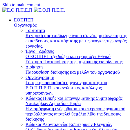
Skip to main content
ΕΟΠΠΕΠ
Οργανισμός
Ταυτότητα
Κεντρική μας επιδίωξη είναι η στενότερη σύνδεση της
εκπαίδευσης και κατάρτισης με τις ανάγκες της αγοράς
εργασίας.
Έργο - Δράσεις
Ο ΕΟΠΠΕΠ σχεδιάζει και εφαρμόζει Eθνικό
Σύστημα Πιστοποίησης της μη-τυπικής εκπαίδευσης
Διοίκηση
Παρουσίαση διοίκησης και μελών του οργανισμού
Οργανόγραμμα
Γραφική παρουσίαση οργανογράμματος του
Ε.Ο.Π.Π.Ε.Π. και αναλυτικός κατάλογος
υπηρετούντων.
Κώδικας Ηθικής και Επαγγελματικής Συμπεριφοράς
Υπαλλήλων Δημοσίου Τομέα
Η διαμόρφωση ενός ηθικού και ακέραιου εργασιακού
περιβάλλοντος αποτελεί θεμέλιο λίθο της δημόσιας
διοίκησης
Κώδικας Δεοντολογίας Εσωτερικών Ελεγκτών
Ο Κώδικας Δεοντολογίας Εσωτερικών Ελεγκτών