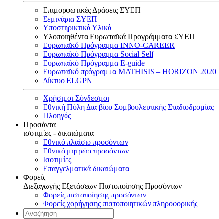
Επιμορφωτικές Δράσεις ΣΥΕΠ
Σεμινάρια ΣΥΕΠ
Υποστηρικτικό Υλικό
Υλοποιηθέντα Ευρωπαϊκά Προγράμματα ΣΥΕΠ
Ευρωπαϊκό Πρόγραμμα INNO-CAREER
Ευρωπαϊκό Πρόγραμμα Social Self
Ευρωπαϊκό Πρόγραμμα E-guide +
Ευρωπαϊκό πρόγραμμα MATHISIS – HORIZON 2020
Δίκτυο ELGPN
Χρήσιμοι Σύνδεσμοι
Εθνική Πύλη Δια βίου Συμβουλευτικής Σταδιοδρομίας
Πλοηγός
Προσόντα
ισοτιμίες - δικαιώματα
Εθνικό πλαίσιο προσόντων
Εθνικό μητρώο προσόντων
Ισοτιμίες
Επαγγελματικά δικαιώματα
Φορείς
Διεξαγωγής Εξετάσεων Πιστοποίησης Προσόντων
Φορείς πιστοποίησης προσόντων
Φορείς χορήγησης πιστοποιητικών πληροφορικής