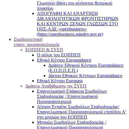
Γλωσσών βάσει του ισχύοντος θεσμικού
πλαισίου
ΑΠΟΓΡΑΦΗ ΚΑΙ ΑΝΑΡΤΗΣΗ
ΔΙΚΑΙΟΛΟΓΗΤΙΚΩΝ ΦΡΟΝΤΙΣΤΗΡΙΩΝ
ΚΑΙ ΚΕΝΤΡΩΝ ΞΕΝΩΝ ΓΛΩΣΣΩΝ ΣΤΟ
ΟΠΣ-ΑΔΕ «openbusiness»
(https://openbusiness.mindev.gov.gr)
Συμβουλευτική
επαγγ. προσανατολισμός
ΕΟΠΠΕΠ & ΣΥΕΠ
Ο ρόλος του ΕΟΠΠΕΠ
Εθνικό Κέντρο Euroguidance
Δράσεις Εθνικού Κέντρου Euroguidance
(Ε.Ο.Π.Π.Ε.Π.)
Δίκτυο Εθνικών Κέντρων Euroguidance
Εθνικό Κέντρο Europass
Δράσεις Αναβάθμισης της ΣΥΕΠ
Επαγγελματική Επάρκεια Συμβούλων
Σταδιοδρομίας / Επαγγελματικού
Προσανατολισμού
Αίτηση Ένταξης Συμβούλων Σταδιοδρομίας/
Επαγγελματικού Προσανατολισμού επιπέδου Α’
στο μητρώο του ΕΟΠΠΕΠ
Μητρώο Συμβούλων Σταδιοδρομίας /
Επαγγελματικού Προσανατολισμού