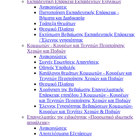
Εκπαιδευτική Επάρκεια Εκπαιδευτών Ενηλίκων
Ανακοινώσεις
Πιστοποίηση Εκπαιδευτικής Επάρκειας -
Βήματα και Διαδικασία
Τράπεζα Θεμάτων
Θεσμικό Πλαίσιο
Εκτύπωση Βεβαίωσης Εκπαιδευτικής Επάρκειας
/ Έλεγχος γνησιότητας
Κομμωτών - Κουρέων και Τεχνιτών Περιποίησης
Χεριών και Ποδιών
Ανακοινώσεις
Συχνές Ερωτήσεις Απαντήσεις
Οδηγός Υποβολής
Κατάλογοι θεμάτων Κομμωτών - Κουρέων και
Τεχνιτών Περιποίησης Χεριών και Ποδιών
Θεσμικό Πλαίσιο
Χορήγηση της Βεβαίωσης Επαγγελματικής
Επάρκειας επιπέδου 3 Κομμωτών - Κουρέων
και Τεχνιτών Περιποίησης Χεριών και Ποδιών
Έλεγχος Γνησιότητας Βεβαιώσεων Κομμωτών-
Κουρέων και Τεχνίτες Χεριών & Ποδιών
Επαγγελματίες της ειδικότητας «Προσωπικό ιδιωτικής
ασφάλειας»
Ανακοινώσεις
Αποτελέσματα Εξετάσεων