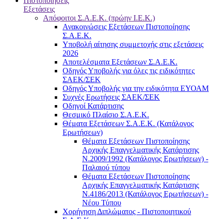
Πιστοποιήσεις
Εξετάσεις
Απόφοιτοι Σ.Α.Ε.Κ. (πρώην Ι.Ε.Κ.)
Ανακοινώσεις Εξετάσεων Πιστοποίησης
Σ.Α.Ε.Κ.
Υποβολή αίτησης συμμετοχής στις εξετάσεις
2026
Αποτελέσματα Εξετάσεων Σ.Α.Ε.Κ.
Οδηγός Υποβολής για όλες τις ειδικότητες
ΣΑΕΚ/ΣΕΚ
Οδηγός Υποβολής για την ειδικότητα ΕΥΟΑΜ
Συχνές Ερωτήσεις ΣΑΕΚ/ΣΕΚ
Οδηγοί Κατάρτισης
Θεσμικό Πλαίσιο Σ.Α.Ε.Κ.
Θέματα Εξετάσεων Σ.Α.Ε.Κ. (Κατάλογος
Ερωτήσεων)
Θέματα Εξετάσεων Πιστοποίησης
Αρχικής Επαγγελματικής Κατάρτισης
Ν.2009/1992 (Κατάλογος Ερωτήσεων) -
Παλαιού τύπου
Θέματα Εξετάσεων Πιστοποίησης
Αρχικής Επαγγελματικής Κατάρτισης
Ν.4186/2013 (Κατάλογος Ερωτήσεων) -
Νέου Τύπου
Χορήγηση Διπλώματος - Πιστοποιητικού