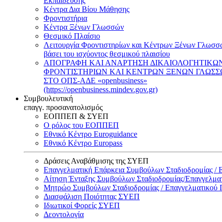
Εκπαίδευσης
Κέντρα Δια Βίου Μάθησης
Φροντιστήρια
Κέντρα Ξένων Γλωσσών
Θεσμικό Πλαίσιο
Λειτουργία Φροντιστηρίων και Κέντρων Ξένων Γλωσσ
βάσει του ισχύοντος θεσμικού πλαισίου
ΑΠΟΓΡΑΦΗ ΚΑΙ ΑΝΑΡΤΗΣΗ ΔΙΚΑΙΟΛΟΓΗΤΙΚΩ
ΦΡΟΝΤΙΣΤΗΡΙΩΝ ΚΑΙ ΚΕΝΤΡΩΝ ΞΕΝΩΝ ΓΛΩΣ
ΣΤΟ ΟΠΣ-ΑΔΕ «openbusiness»
(https://openbusiness.mindev.gov.gr)
Συμβουλευτική
επαγγ. προσανατολισμός
ΕΟΠΠΕΠ & ΣΥΕΠ
Ο ρόλος του ΕΟΠΠΕΠ
Εθνικό Κέντρο Euroguidance
Εθνικό Κέντρο Europass
Δράσεις Αναβάθμισης της ΣΥΕΠ
Επαγγελματική Επάρκεια Συμβούλων Σταδιοδρομίας /
Αίτηση Ένταξης Συμβούλων Σταδιοδρομίας/Επαγγελμ
Μητρώο Συμβούλων Σταδιοδρομίας / Επαγγελματικού
Διασφάλιση Ποιότητας ΣΥΕΠ
Ιδιωτικοί Φορείς ΣΥΕΠ
Δεοντολογία