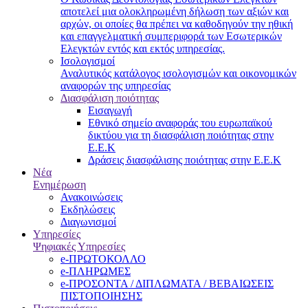
αποτελεί μια ολοκληρωμένη δήλωση των αξιών και
αρχών, οι οποίες θα πρέπει να καθοδηγούν την ηθική
και επαγγελματική συμπεριφορά των Εσωτερικών
Ελεγκτών εντός και εκτός υπηρεσίας.
Ισολογισμοί
Αναλυτικός κατάλογος ισολογισμών και οικονομικών
αναφορών της υπηρεσίας
Διασφάλιση ποιότητας
Εισαγωγή
Εθνικό σημείο αναφοράς του ευρωπαϊκού
δικτύου για τη διασφάλιση ποιότητας στην
Ε.Ε.Κ
Δράσεις διασφάλισης ποιότητας στην Ε.Ε.Κ
Νέα
Ενημέρωση
Ανακοινώσεις
Εκδηλώσεις
Διαγωνισμοί
Υπηρεσίες
Ψηφιακές Υπηρεσίες
e-ΠΡΩΤΟΚΟΛΛΟ
e-ΠΛΗΡΩΜΕΣ
e-ΠΡΟΣΟΝΤΑ / ΔΙΠΛΩΜΑΤΑ / ΒΕΒΑΙΩΣΕΙΣ
ΠΙΣΤΟΠΟΙΗΣΗΣ