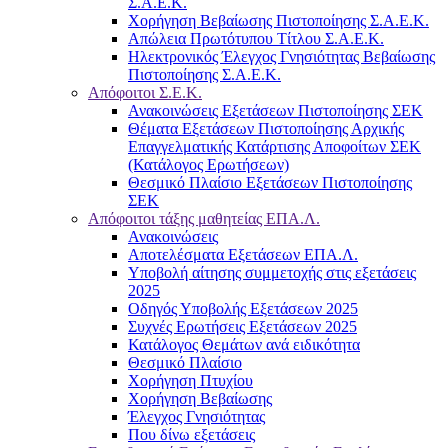
Σ.Α.Ε.Κ.
Χορήγηση Βεβαίωσης Πιστοποίησης Σ.Α.Ε.Κ.
Απώλεια Πρωτότυπου Τίτλου Σ.Α.Ε.Κ.
Ηλεκτρονικός Έλεγχος Γνησιότητας Βεβαίωσης
Πιστοποίησης Σ.Α.Ε.Κ.
Απόφοιτοι Σ.Ε.Κ.
Ανακοινώσεις Εξετάσεων Πιστοποίησης ΣΕΚ
Θέματα Εξετάσεων Πιστοποίησης Αρχικής
Επαγγελματικής Κατάρτισης Αποφοίτων ΣΕΚ
(Κατάλογος Ερωτήσεων)
Θεσμικό Πλαίσιο Εξετάσεων Πιστοποίησης
ΣΕΚ
Απόφοιτοι τάξης μαθητείας ΕΠΑ.Λ.
Ανακοινώσεις
Αποτελέσματα Εξετάσεων ΕΠΑ.Λ.
Υποβολή αίτησης συμμετοχής στις εξετάσεις
2025
Οδηγός Υποβολής Εξετάσεων 2025
Συχνές Ερωτήσεις Εξετάσεων 2025
Κατάλογος Θεμάτων ανά ειδικότητα
Θεσμικό Πλαίσιο
Χορήγηση Πτυχίου
Χορήγηση Βεβαίωσης
Έλεγχος Γνησιότητας
Που δίνω εξετάσεις