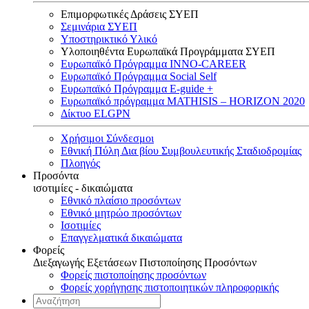
Επιμορφωτικές Δράσεις ΣΥΕΠ
Σεμινάρια ΣΥΕΠ
Υποστηρικτικό Υλικό
Υλοποιηθέντα Ευρωπαϊκά Προγράμματα ΣΥΕΠ
Ευρωπαϊκό Πρόγραμμα INNO-CAREER
Ευρωπαϊκό Πρόγραμμα Social Self
Ευρωπαϊκό Πρόγραμμα E-guide +
Ευρωπαϊκό πρόγραμμα MATHISIS – HORIZON 2020
Δίκτυο ELGPN
Χρήσιμοι Σύνδεσμοι
Εθνική Πύλη Δια βίου Συμβουλευτικής Σταδιοδρομίας
Πλοηγός
Προσόντα
ισοτιμίες - δικαιώματα
Εθνικό πλαίσιο προσόντων
Εθνικό μητρώο προσόντων
Ισοτιμίες
Επαγγελματικά δικαιώματα
Φορείς
Διεξαγωγής Εξετάσεων Πιστοποίησης Προσόντων
Φορείς πιστοποίησης προσόντων
Φορείς χορήγησης πιστοποιητικών πληροφορικής