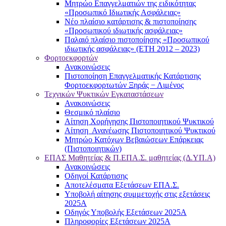
Μητρώο Επαγγελματιών της ειδικότητας
«Προσωπικό Ιδιωτικής Ασφάλειας»
Νέο πλαίσιο κατάρτισης & πιστοποίησης
«Προσωπικού ιδιωτικής ασφάλειας»
Παλαιό πλαίσιο πιστοποίησης «Προσωπικού
ιδιωτικής ασφάλειας» (ΕΤΗ 2012 – 2023)
Φορτοεκφορτών
Ανακοινώσεις
Πιστοποίηση Επαγγελματικής Κατάρτισης
Φορτοεκφορτωτών Ξηράς − Λιμένος
Τεχνικών Ψυκτικών Εγκαταστάσεων
Ανακοινώσεις
Θεσμικό πλαίσιο
Αίτηση Χορήγησης Πιστοποιητικού Ψυκτικού
Αίτηση Ανανέωσης Πιστοποιητικού Ψυκτικού
Μητρώο Κατόχων Βεβαιώσεων Επάρκειας
(Πιστοποιητικών)
ΕΠΑΣ Μαθητείας & Π.ΕΠΑ.Σ. μαθητείας (Δ.ΥΠ.Α)
Ανακοινώσεις
Oδηγοί Κατάρτισης
Αποτελέσματα Εξετάσεων ΕΠΑ.Σ.
Υποβολή αίτησης συμμετοχής στις εξετάσεις
2025Α
Οδηγός Υποβολής Εξετάσεων 2025A
Πληροφορίες Εξετάσεων 2025Α