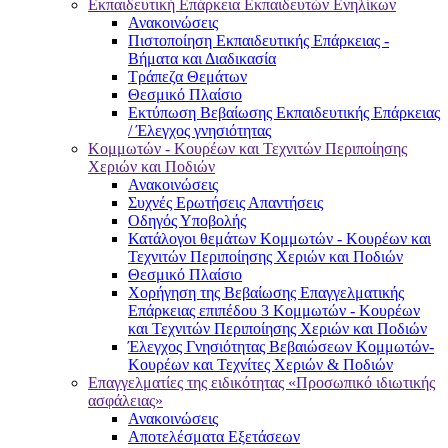
Εκπαιδευτική Επάρκεια Εκπαιδευτών Ενηλίκων
Ανακοινώσεις
Πιστοποίηση Εκπαιδευτικής Επάρκειας -
Βήματα και Διαδικασία
Τράπεζα Θεμάτων
Θεσμικό Πλαίσιο
Εκτύπωση Βεβαίωσης Εκπαιδευτικής Επάρκειας
/ Έλεγχος γνησιότητας
Κομμωτών - Κουρέων και Τεχνιτών Περιποίησης
Χεριών και Ποδιών
Ανακοινώσεις
Συχνές Ερωτήσεις Απαντήσεις
Οδηγός Υποβολής
Κατάλογοι θεμάτων Κομμωτών - Κουρέων και
Τεχνιτών Περιποίησης Χεριών και Ποδιών
Θεσμικό Πλαίσιο
Χορήγηση της Βεβαίωσης Επαγγελματικής
Επάρκειας επιπέδου 3 Κομμωτών - Κουρέων
και Τεχνιτών Περιποίησης Χεριών και Ποδιών
Έλεγχος Γνησιότητας Βεβαιώσεων Κομμωτών-
Κουρέων και Τεχνίτες Χεριών & Ποδιών
Επαγγελματίες της ειδικότητας «Προσωπικό ιδιωτικής
ασφάλειας»
Ανακοινώσεις
Αποτελέσματα Εξετάσεων