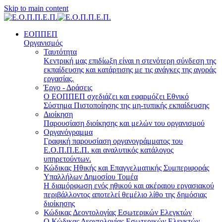
Skip to main content
ΕΟΠΠΕΠ
Οργανισμός
Ταυτότητα
Κεντρική μας επιδίωξη είναι η στενότερη σύνδεση της
εκπαίδευσης και κατάρτισης με τις ανάγκες της αγοράς
εργασίας.
Έργο - Δράσεις
Ο ΕΟΠΠΕΠ σχεδιάζει και εφαρμόζει Eθνικό
Σύστημα Πιστοποίησης της μη-τυπικής εκπαίδευσης
Διοίκηση
Παρουσίαση διοίκησης και μελών του οργανισμού
Οργανόγραμμα
Γραφική παρουσίαση οργανογράμματος του
Ε.Ο.Π.Π.Ε.Π. και αναλυτικός κατάλογος
υπηρετούντων.
Κώδικας Ηθικής και Επαγγελματικής Συμπεριφοράς
Υπαλλήλων Δημοσίου Τομέα
Η διαμόρφωση ενός ηθικού και ακέραιου εργασιακού
περιβάλλοντος αποτελεί θεμέλιο λίθο της δημόσιας
διοίκησης
Κώδικας Δεοντολογίας Εσωτερικών Ελεγκτών
Ο Κώδικας Δεοντολογίας Εσωτερικών Ελεγκτών