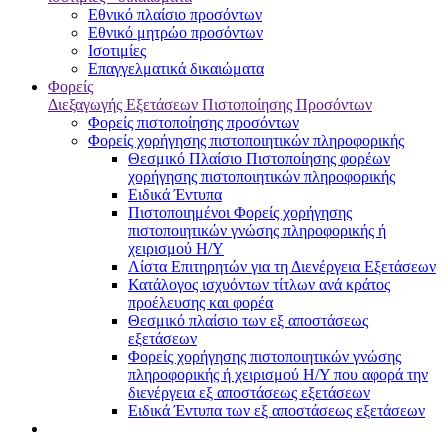
Εθνικό πλαίσιο προσόντων
Εθνικό μητρώο προσόντων
Ισοτιμίες
Επαγγελματικά δικαιώματα
Φορείς
Διεξαγωγής Εξετάσεων Πιστοποίησης Προσόντων
Φορείς πιστοποίησης προσόντων
Φορείς χορήγησης πιστοποιητικών πληροφορικής
Θεσμικό Πλαίσιο Πιστοποίησης φορέων
χορήγησης πιστοποιητικών πληροφορικής
Ειδικά Έντυπα
Πιστοποιημένοι Φορείς χορήγησης
πιστοποιητικών γνώσης πληροφορικής ή
χειρισμού Η/Υ
Λίστα Επιτηρητών για τη Διενέργεια Εξετάσεων
Κατάλογος ισχυόντων τίτλων ανά κράτος
προέλευσης και φορέα
Θεσμικό πλαίσιο των εξ αποστάσεως
εξετάσεων
Φορείς χορήγησης πιστοποιητικών γνώσης
πληροφορικής ή χειρισμού Η/Υ που αφορά την
διενέργεια εξ αποστάσεως εξετάσεων
Ειδικά Έντυπα των εξ αποστάσεως εξετάσεων