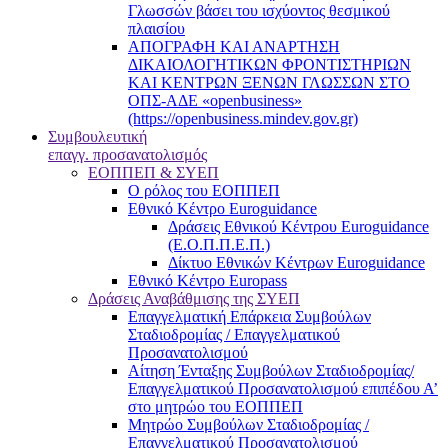
Γλωσσών βάσει του ισχύοντος θεσμικού
πλαισίου
ΑΠΟΓΡΑΦΗ ΚΑΙ ΑΝΑΡΤΗΣΗ
ΔΙΚΑΙΟΛΟΓΗΤΙΚΩΝ ΦΡΟΝΤΙΣΤΗΡΙΩΝ
ΚΑΙ ΚΕΝΤΡΩΝ ΞΕΝΩΝ ΓΛΩΣΣΩΝ ΣΤΟ
ΟΠΣ-ΑΔΕ «openbusiness»
(https://openbusiness.mindev.gov.gr)
Συμβουλευτική
επαγγ. προσανατολισμός
ΕΟΠΠΕΠ & ΣΥΕΠ
Ο ρόλος του ΕΟΠΠΕΠ
Εθνικό Κέντρο Euroguidance
Δράσεις Εθνικού Κέντρου Euroguidance
(Ε.Ο.Π.Π.Ε.Π.)
Δίκτυο Εθνικών Κέντρων Euroguidance
Εθνικό Κέντρο Europass
Δράσεις Αναβάθμισης της ΣΥΕΠ
Επαγγελματική Επάρκεια Συμβούλων
Σταδιοδρομίας / Επαγγελματικού
Προσανατολισμού
Αίτηση Ένταξης Συμβούλων Σταδιοδρομίας/
Επαγγελματικού Προσανατολισμού επιπέδου Α’
στο μητρώο του ΕΟΠΠΕΠ
Μητρώο Συμβούλων Σταδιοδρομίας /
Επαγγελματικού Προσανατολισμού