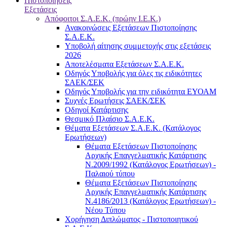
Πιστοποιήσεις
Εξετάσεις
Απόφοιτοι Σ.Α.Ε.Κ. (πρώην Ι.Ε.Κ.)
Ανακοινώσεις Εξετάσεων Πιστοποίησης
Σ.Α.Ε.Κ.
Υποβολή αίτησης συμμετοχής στις εξετάσεις
2026
Αποτελέσματα Εξετάσεων Σ.Α.Ε.Κ.
Οδηγός Υποβολής για όλες τις ειδικότητες
ΣΑΕΚ/ΣΕΚ
Οδηγός Υποβολής για την ειδικότητα ΕΥΟΑΜ
Συχνές Ερωτήσεις ΣΑΕΚ/ΣΕΚ
Οδηγοί Κατάρτισης
Θεσμικό Πλαίσιο Σ.Α.Ε.Κ.
Θέματα Εξετάσεων Σ.Α.Ε.Κ. (Κατάλογος
Ερωτήσεων)
Θέματα Εξετάσεων Πιστοποίησης
Αρχικής Επαγγελματικής Κατάρτισης
Ν.2009/1992 (Κατάλογος Ερωτήσεων) -
Παλαιού τύπου
Θέματα Εξετάσεων Πιστοποίησης
Αρχικής Επαγγελματικής Κατάρτισης
Ν.4186/2013 (Κατάλογος Ερωτήσεων) -
Νέου Τύπου
Χορήγηση Διπλώματος - Πιστοποιητικού