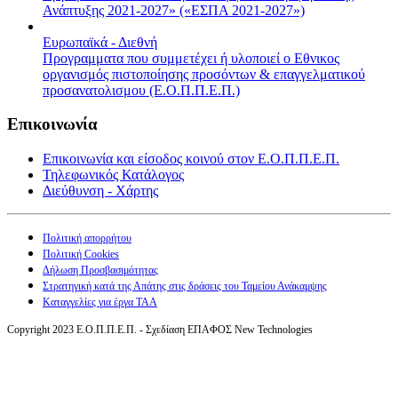
Ανάπτυξης 2021-2027» («ΕΣΠΑ 2021-2027»)
Ευρωπαϊκά - Διεθνή
Προγραμματα που συμμετέχει ή υλοποιεί ο Εθνικος
οργανισμός πιστοποίησης προσόντων & επαγγελματικού
προσανατολισμου (Ε.Ο.Π.Π.Ε.Π.)
Επικοινωνία
Επικοινωνία και είσοδος κοινού στον Ε.Ο.Π.Π.Ε.Π.
Τηλεφωνικός Κατάλογος
Διεύθυνση - Χάρτης
Πολιτική απορρήτου
Πολιτική Cookies
Δήλωση Προσβασιμότητας
Στρατηγική κατά της Απάτης στις δράσεις του Ταμείου Ανάκαμψης
Καταγγελίες για έργα ΤΑΑ
Copyright 2023 Ε.Ο.Π.Π.Ε.Π. - Σχεδίαση ΕΠΑΦΟΣ New Technologies