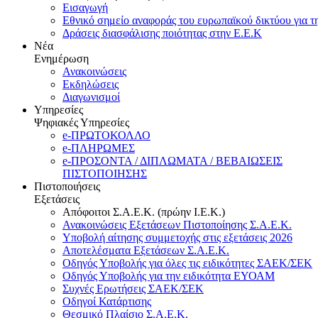
Εισαγωγή
Εθνικό σημείο αναφοράς του ευρωπαϊκού δικτύου για τ
Δράσεις διασφάλισης ποιότητας στην Ε.Ε.Κ
Νέα
Ενημέρωση
Ανακοινώσεις
Εκδηλώσεις
Διαγωνισμοί
Υπηρεσίες
Ψηφιακές Υπηρεσίες
e-ΠΡΩΤΟΚΟΛΛΟ
e-ΠΛΗΡΩΜΕΣ
e-ΠΡΟΣΟΝΤΑ / ΔΙΠΛΩΜΑΤΑ / ΒΕΒΑΙΩΣΕΙΣ
ΠΙΣΤΟΠΟΙΗΣΗΣ
Πιστοποιήσεις
Εξετάσεις
Απόφοιτοι Σ.Α.Ε.Κ. (πρώην Ι.Ε.Κ.)
Ανακοινώσεις Εξετάσεων Πιστοποίησης Σ.Α.Ε.Κ.
Υποβολή αίτησης συμμετοχής στις εξετάσεις 2026
Αποτελέσματα Εξετάσεων Σ.Α.Ε.Κ.
Οδηγός Υποβολής για όλες τις ειδικότητες ΣΑΕΚ/ΣΕΚ
Οδηγός Υποβολής για την ειδικότητα ΕΥΟΑΜ
Συχνές Ερωτήσεις ΣΑΕΚ/ΣΕΚ
Οδηγοί Κατάρτισης
Θεσμικό Πλαίσιο Σ.Α.Ε.Κ.