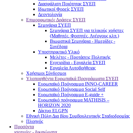
Διασφάλιση Ποιότητας ΣΥΕΠ
Ιδιωτικοί Φορείς ΣΥΕΠ
Δεοντολογία
Επιμορφωτικές Δράσεις ΣΥΕΠ
Σεμινάρια ΣΥΕΠ
Σεμινάρια ΣΥΕΠ για τελικούς χρήστες
(Μαθητές, Φοιτητές, Ανέργους κλπ.)
Βιωματικά Σεμινάρια - Ημερίδες -
Συνέδρια
Υποστηρικτικό Υλικό
Μελέτες - Προτάσεις Πολιτικής
Εγχειρίδια - Εργαλεία ΣΥΕΠ
Εργαλεία Αυτοβοήθειας
Χρήσιμοι Σύνδεσμοι
Υλοποιηθέντα Ευρωπαϊκά Προγράμματα ΣΥΕΠ
Ευρωπαϊκό Πρόγραμμα INNO-CAREER
Ευρωπαϊκό Πρόγραμμα Social Self
Ευρωπαϊκό Πρόγραμμα E-guide +
Ευρωπαϊκό πρόγραμμα MATHISIS –
HORIZON 2020
Δίκτυο ELGPN
Εθνική Πύλη Δια βίου Συμβουλευτικής Σταδιοδρομίας
Πλοηγός
Προσόντα
ισοτιμίες - δικαιώματα