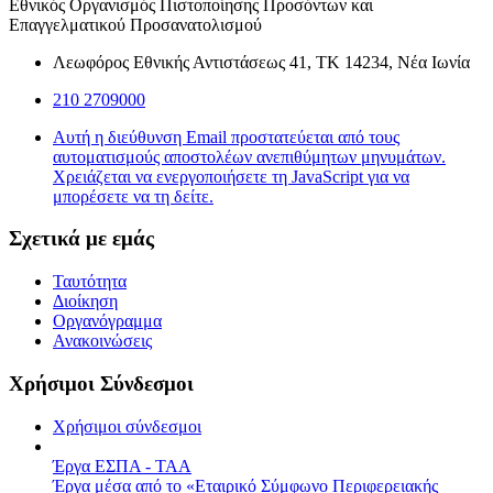
Εθνικός Οργανισμός Πιστοποίησης Προσόντων και
Επαγγελματικού Προσανατολισμού
Λεωφόρος Εθνικής Αντιστάσεως 41, ΤΚ 14234, Νέα Ιωνία
210 2709000
Αυτή η διεύθυνση Email προστατεύεται από τους
αυτοματισμούς αποστολέων ανεπιθύμητων μηνυμάτων.
Χρειάζεται να ενεργοποιήσετε τη JavaScript για να
μπορέσετε να τη δείτε.
Σχετικά με εμάς
Ταυτότητα
Διοίκηση
Οργανόγραμμα
Ανακοινώσεις
Χρήσιμοι Σύνδεσμοι
Χρήσιμοι σύνδεσμοι
Έργα ΕΣΠΑ - ΤΑΑ
Έργα μέσα από το «Εταιρικό Σύμφωνο Περιφερειακής