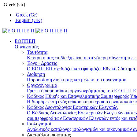
Greek (Gr)
Greek (Gr)
English (UK)
ΕΟΠΠΕΠ
Οργανισμός
Ταυτότητα
Κεντρική μας επιδίωξη είναι η στενότερη σύνδεση της ε
Έργο - Δράσεις
Ο ΕΟΠΠΕΠ σχεδιάζει και εφαρμόζει Eθνικό Σύστημα Π
Διοίκηση
Παρουσίαση διοίκησης και μελών του οργανισμού
Οργανόγραμμα
Γραφική παρουσίαση οργανογράμματος του Ε.Ο.Π.Π.Ε.Π
Κώδικας Ηθικής και Επαγγελματικής Συμπεριφοράς Υ
Η διαμόρφωση ενός ηθικού και ακέραιου εργασιακού πε
Κώδικας Δεοντολογίας Εσωτερικών Ελεγκτών
Ο Κώδικας Δεοντολογίας Εσωτερικών Ελεγκτών αποτελε
συμπεριφορά των Εσωτερικών Ελεγκτών εντός και εκτό
Ισολογισμοί
Αναλυτικός κατάλογος ισολογισμών και οικονομικών α
Διασφάλιση ποιότητας