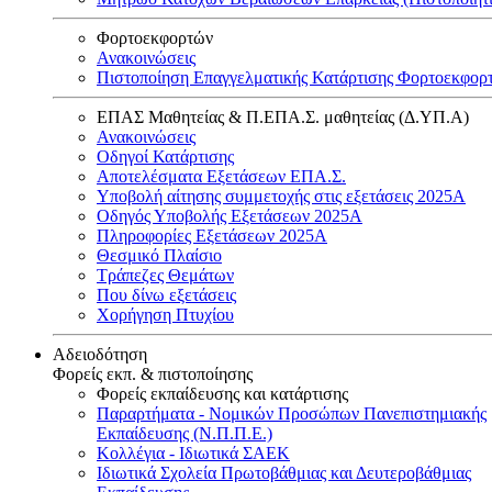
Φορτοεκφορτών
Ανακοινώσεις
Πιστοποίηση Επαγγελματικής Κατάρτισης Φορτοεκφορ
ΕΠΑΣ Μαθητείας & Π.ΕΠΑ.Σ. μαθητείας (Δ.ΥΠ.Α)
Ανακοινώσεις
Oδηγοί Κατάρτισης
Αποτελέσματα Εξετάσεων ΕΠΑ.Σ.
Υποβολή αίτησης συμμετοχής στις εξετάσεις 2025Α
Οδηγός Υποβολής Εξετάσεων 2025A
Πληροφορίες Εξετάσεων 2025Α
Θεσμικό Πλαίσιο
Τράπεζες Θεμάτων
Που δίνω εξετάσεις
Χορήγηση Πτυχίου
Αδειοδότηση
Φορείς εκπ. & πιστοποίησης
Φορείς εκπαίδευσης και κατάρτισης
Παραρτήματα - Νομικών Προσώπων Πανεπιστημιακής
Εκπαίδευσης (Ν.Π.Π.Ε.)
Κολλέγια - Ιδιωτικά ΣΑΕΚ
Ιδιωτικά Σχολεία Πρωτοβάθμιας και Δευτεροβάθμιας