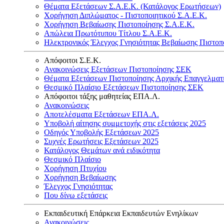
Θέματα Εξετάσεων Σ.Α.Ε.Κ. (Κατάλογος Ερωτήσεων)
Χορήγηση Διπλώματος - Πιστοποιητικού Σ.Α.Ε.Κ.
Χορήγηση Βεβαίωσης Πιστοποίησης Σ.Α.Ε.Κ.
Απώλεια Πρωτότυπου Τίτλου Σ.Α.Ε.Κ.
Ηλεκτρονικός Έλεγχος Γνησιότητας Βεβαίωσης Πιστοπ
Απόφοιτοι Σ.Ε.Κ.
Ανακοινώσεις Εξετάσεων Πιστοποίησης ΣΕΚ
Θέματα Εξετάσεων Πιστοποίησης Αρχικής Επαγγελματ
Θεσμικό Πλαίσιο Εξετάσεων Πιστοποίησης ΣΕΚ
Απόφοιτοι τάξης μαθητείας ΕΠΑ.Λ.
Ανακοινώσεις
Αποτελέσματα Εξετάσεων ΕΠΑ.Λ.
Υποβολή αίτησης συμμετοχής στις εξετάσεις 2025
Οδηγός Υποβολής Εξετάσεων 2025
Συχνές Ερωτήσεις Εξετάσεων 2025
Κατάλογος Θεμάτων ανά ειδικότητα
Θεσμικό Πλαίσιο
Χορήγηση Πτυχίου
Χορήγηση Βεβαίωσης
Έλεγχος Γνησιότητας
Που δίνω εξετάσεις
Εκπαιδευτική Επάρκεια Εκπαιδευτών Ενηλίκων
Ανακοινώσεις