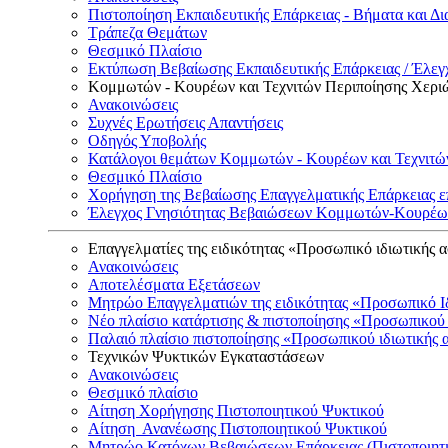
Πιστοποίηση Εκπαιδευτικής Επάρκειας - Βήματα και Δι
Τράπεζα Θεμάτων
Θεσμικό Πλαίσιο
Εκτύπωση Βεβαίωσης Εκπαιδευτικής Επάρκειας / Έλεγχ
Κομμωτών - Κουρέων και Τεχνιτών Περιποίησης Χερι
Ανακοινώσεις
Συχνές Ερωτήσεις Απαντήσεις
Οδηγός Υποβολής
Κατάλογοι θεμάτων Κομμωτών - Κουρέων και Τεχνιτώ
Θεσμικό Πλαίσιο
Χορήγηση της Βεβαίωσης Επαγγελματικής Επάρκειας ε
Έλεγχος Γνησιότητας Βεβαιώσεων Κομμωτών-Κουρέων
Επαγγελματίες της ειδικότητας «Προσωπικό ιδιωτικής 
Ανακοινώσεις
Αποτελέσματα Εξετάσεων
Μητρώο Επαγγελματιών της ειδικότητας «Προσωπικό Ι
Νέο πλαίσιο κατάρτισης & πιστοποίησης «Προσωπικού 
Παλαιό πλαίσιο πιστοποίησης «Προσωπικού ιδιωτικής 
Τεχνικών Ψυκτικών Εγκαταστάσεων
Ανακοινώσεις
Θεσμικό πλαίσιο
Αίτηση Χορήγησης Πιστοποιητικού Ψυκτικού
Αίτηση Ανανέωσης Πιστοποιητικού Ψυκτικού
Μητρώο Κατόχων Βεβαιώσεων Επάρκειας (Πιστοποιητ