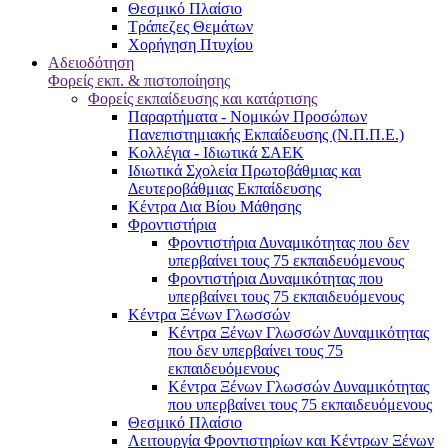
Θεσμικό Πλαίσιο
Τράπεζες Θεμάτων
Χορήγηση Πτυχίου
Αδειοδότηση
Φορείς εκπ. & πιστοποίησης
Φορείς εκπαίδευσης και κατάρτισης
Παραρτήματα - Νομικών Προσώπων
Πανεπιστημιακής Εκπαίδευσης (Ν.Π.Π.Ε.)
Κολλέγια - Ιδιωτικά ΣΑΕΚ
Ιδιωτικά Σχολεία Πρωτοβάθμιας και
Δευτεροβάθμιας Εκπαίδευσης
Κέντρα Δια Βίου Μάθησης
Φροντιστήρια
Φροντιστήρια Δυναμικότητας που δεν
υπερβαίνει τους 75 εκπαιδευόμενους
Φροντιστήρια Δυναμικότητας που
υπερβαίνει τους 75 εκπαιδευόμενους
Κέντρα Ξένων Γλωσσών
Kέντρα Ξένων Γλωσσών Δυναμικότητας
που δεν υπερβαίνει τους 75
εκπαιδευόμενους
Kέντρα Ξένων Γλωσσών Δυναμικότητας
που υπερβαίνει τους 75 εκπαιδευόμενους
Θεσμικό Πλαίσιο
Λειτουργία Φροντιστηρίων και Κέντρων Ξένων