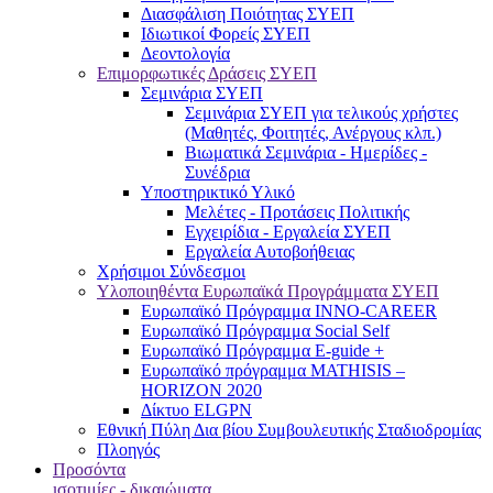
Διασφάλιση Ποιότητας ΣΥΕΠ
Ιδιωτικοί Φορείς ΣΥΕΠ
Δεοντολογία
Επιμορφωτικές Δράσεις ΣΥΕΠ
Σεμινάρια ΣΥΕΠ
Σεμινάρια ΣΥΕΠ για τελικούς χρήστες
(Μαθητές, Φοιτητές, Ανέργους κλπ.)
Βιωματικά Σεμινάρια - Ημερίδες -
Συνέδρια
Υποστηρικτικό Υλικό
Μελέτες - Προτάσεις Πολιτικής
Εγχειρίδια - Εργαλεία ΣΥΕΠ
Εργαλεία Αυτοβοήθειας
Χρήσιμοι Σύνδεσμοι
Υλοποιηθέντα Ευρωπαϊκά Προγράμματα ΣΥΕΠ
Ευρωπαϊκό Πρόγραμμα INNO-CAREER
Ευρωπαϊκό Πρόγραμμα Social Self
Ευρωπαϊκό Πρόγραμμα E-guide +
Ευρωπαϊκό πρόγραμμα MATHISIS –
HORIZON 2020
Δίκτυο ELGPN
Εθνική Πύλη Δια βίου Συμβουλευτικής Σταδιοδρομίας
Πλοηγός
Προσόντα
ισοτιμίες - δικαιώματα