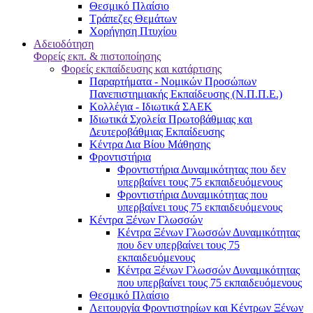
Θεσμικό Πλαίσιο
Τράπεζες Θεμάτων
Χορήγηση Πτυχίου
Αδειοδότηση
Φορείς εκπ. & πιστοποίησης
Φορείς εκπαίδευσης και κατάρτισης
Παραρτήματα - Νομικών Προσώπων
Πανεπιστημιακής Εκπαίδευσης (Ν.Π.Π.Ε.)
Κολλέγια - Ιδιωτικά ΣΑΕΚ
Ιδιωτικά Σχολεία Πρωτοβάθμιας και
Δευτεροβάθμιας Εκπαίδευσης
Κέντρα Δια Βίου Μάθησης
Φροντιστήρια
Φροντιστήρια Δυναμικότητας που δεν
υπερβαίνει τους 75 εκπαιδευόμενους
Φροντιστήρια Δυναμικότητας που
υπερβαίνει τους 75 εκπαιδευόμενους
Κέντρα Ξένων Γλωσσών
Kέντρα Ξένων Γλωσσών Δυναμικότητας
που δεν υπερβαίνει τους 75
εκπαιδευόμενους
Kέντρα Ξένων Γλωσσών Δυναμικότητας
που υπερβαίνει τους 75 εκπαιδευόμενους
Θεσμικό Πλαίσιο
Λειτουργία Φροντιστηρίων και Κέντρων Ξένων