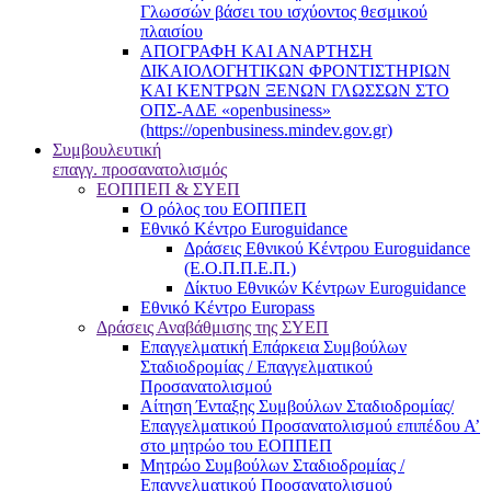
Γλωσσών βάσει του ισχύοντος θεσμικού
πλαισίου
ΑΠΟΓΡΑΦΗ ΚΑΙ ΑΝΑΡΤΗΣΗ
ΔΙΚΑΙΟΛΟΓΗΤΙΚΩΝ ΦΡΟΝΤΙΣΤΗΡΙΩΝ
ΚΑΙ ΚΕΝΤΡΩΝ ΞΕΝΩΝ ΓΛΩΣΣΩΝ ΣΤΟ
ΟΠΣ-ΑΔΕ «openbusiness»
(https://openbusiness.mindev.gov.gr)
Συμβουλευτική
επαγγ. προσανατολισμός
ΕΟΠΠΕΠ & ΣΥΕΠ
Ο ρόλος του ΕΟΠΠΕΠ
Εθνικό Κέντρο Euroguidance
Δράσεις Εθνικού Κέντρου Euroguidance
(Ε.Ο.Π.Π.Ε.Π.)
Δίκτυο Εθνικών Κέντρων Euroguidance
Εθνικό Κέντρο Europass
Δράσεις Αναβάθμισης της ΣΥΕΠ
Επαγγελματική Επάρκεια Συμβούλων
Σταδιοδρομίας / Επαγγελματικού
Προσανατολισμού
Αίτηση Ένταξης Συμβούλων Σταδιοδρομίας/
Επαγγελματικού Προσανατολισμού επιπέδου Α’
στο μητρώο του ΕΟΠΠΕΠ
Μητρώο Συμβούλων Σταδιοδρομίας /
Επαγγελματικού Προσανατολισμού