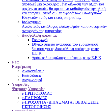
αποτελεί μια ολοκληρωμένη δήλωση των αξιών και
αρχών, οι οποίες θα πρέπει να καθοδηγούν την ηθική
και επαγγελματική συμπεριφορά των Εσωτερικών
Ελεγκτών εντός και εκτός υπηρεσίας.
Ισολογισμοί
Αναλυτικός κατάλογος ισολογισμών και οικονομικών
αναφορών της υπηρεσίας
Διασφάλιση ποιότητας
Εισαγωγή
Εθνικό σημείο αναφοράς του ευρωπαϊκού
δικτύου για τη διασφάλιση ποιότητας στην
Ε.Ε.Κ
Δράσεις διασφάλισης ποιότητας στην Ε.Ε.Κ
Νέα
Ενημέρωση
Ανακοινώσεις
Εκδηλώσεις
Διαγωνισμοί
Υπηρεσίες
Ψηφιακές Υπηρεσίες
e-ΠΡΩΤΟΚΟΛΛΟ
e-ΠΛΗΡΩΜΕΣ
e-ΠΡΟΣΟΝΤΑ / ΔΙΠΛΩΜΑΤΑ / ΒΕΒΑΙΩΣΕΙΣ
ΠΙΣΤΟΠΟΙΗΣΗΣ