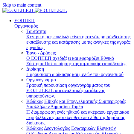
Skip to main content
ΕΟΠΠΕΠ
Οργανισμός
Ταυτότητα
Κεντρική μας επιδίωξη είναι η στενότερη σύνδεση της
εκπαίδευσης και κατάρτισης με τις ανάγκες της αγοράς
εργασίας.
Έργο - Δράσεις
Ο ΕΟΠΠΕΠ σχεδιάζει και εφαρμόζει Eθνικό
Σύστημα Πιστοποίησης της μη-τυπικής εκπαίδευσης
Διοίκηση
Παρουσίαση διοίκησης και μελών του οργανισμού
Οργανόγραμμα
Γραφική παρουσίαση οργανογράμματος του
Ε.Ο.Π.Π.Ε.Π. και αναλυτικός κατάλογος
υπηρετούντων.
Κώδικας Ηθικής και Επαγγελματικής Συμπεριφοράς
Υπαλλήλων Δημοσίου Τομέα
Η διαμόρφωση ενός ηθικού και ακέραιου εργασιακού
περιβάλλοντος αποτελεί θεμέλιο λίθο της δημόσιας
διοίκησης
Κώδικας Δεοντολογίας Εσωτερικών Ελεγκτών
Ο Κώδικας Δεοντολογίας Εσωτερικών Ελεγκτών