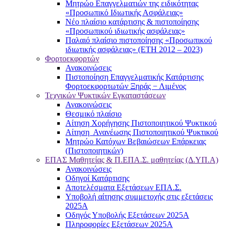
Μητρώο Επαγγελματιών της ειδικότητας
«Προσωπικό Ιδιωτικής Ασφάλειας»
Νέο πλαίσιο κατάρτισης & πιστοποίησης
«Προσωπικού ιδιωτικής ασφάλειας»
Παλαιό πλαίσιο πιστοποίησης «Προσωπικού
ιδιωτικής ασφάλειας» (ΕΤΗ 2012 – 2023)
Φορτοεκφορτών
Ανακοινώσεις
Πιστοποίηση Επαγγελματικής Κατάρτισης
Φορτοεκφορτωτών Ξηράς − Λιμένος
Τεχνικών Ψυκτικών Εγκαταστάσεων
Ανακοινώσεις
Θεσμικό πλαίσιο
Αίτηση Χορήγησης Πιστοποιητικού Ψυκτικού
Αίτηση Ανανέωσης Πιστοποιητικού Ψυκτικού
Μητρώο Κατόχων Βεβαιώσεων Επάρκειας
(Πιστοποιητικών)
ΕΠΑΣ Μαθητείας & Π.ΕΠΑ.Σ. μαθητείας (Δ.ΥΠ.Α)
Ανακοινώσεις
Oδηγοί Κατάρτισης
Αποτελέσματα Εξετάσεων ΕΠΑ.Σ.
Υποβολή αίτησης συμμετοχής στις εξετάσεις
2025Α
Οδηγός Υποβολής Εξετάσεων 2025A
Πληροφορίες Εξετάσεων 2025Α