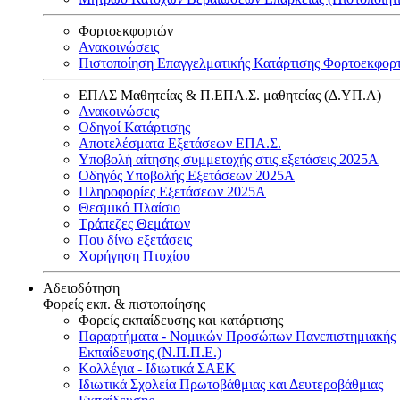
Φορτοεκφορτών
Ανακοινώσεις
Πιστοποίηση Επαγγελματικής Κατάρτισης Φορτοεκφορ
ΕΠΑΣ Μαθητείας & Π.ΕΠΑ.Σ. μαθητείας (Δ.ΥΠ.Α)
Ανακοινώσεις
Oδηγοί Κατάρτισης
Αποτελέσματα Εξετάσεων ΕΠΑ.Σ.
Υποβολή αίτησης συμμετοχής στις εξετάσεις 2025Α
Οδηγός Υποβολής Εξετάσεων 2025A
Πληροφορίες Εξετάσεων 2025Α
Θεσμικό Πλαίσιο
Τράπεζες Θεμάτων
Που δίνω εξετάσεις
Χορήγηση Πτυχίου
Αδειοδότηση
Φορείς εκπ. & πιστοποίησης
Φορείς εκπαίδευσης και κατάρτισης
Παραρτήματα - Νομικών Προσώπων Πανεπιστημιακής
Εκπαίδευσης (Ν.Π.Π.Ε.)
Κολλέγια - Ιδιωτικά ΣΑΕΚ
Ιδιωτικά Σχολεία Πρωτοβάθμιας και Δευτεροβάθμιας