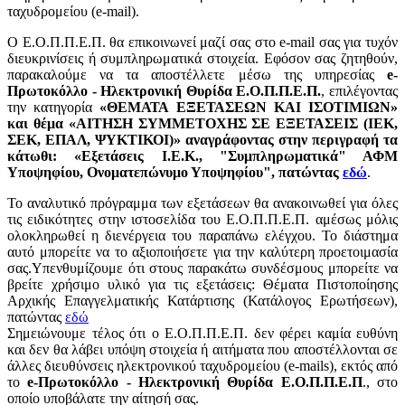
ταχυδρομείου (e-mail).
Ο Ε.Ο.Π.Π.Ε.Π. θα επικοινωνεί μαζί σας στο e-mail σας για τυχόν
διευκρινίσεις ή συμπληρωματικά στοιχεία. Εφόσον σας ζητηθούν,
παρακαλούμε να τα αποστέλλετε μέσω της υπηρεσίας
e-
Πρωτοκόλλο - Ηλεκτρονική Θυρίδα Ε.Ο.Π.Π.Ε.Π.
, επιλέγοντας
την κατηγορία
«ΘΕΜΑΤΑ ΕΞΕΤΑΣΕΩΝ ΚΑΙ ΙΣΟΤΙΜΙΩΝ»
και θέμα «ΑΙΤΗΣΗ ΣΥΜΜΕΤΟΧΗΣ ΣΕ ΕΞΕΤΑΣΕΙΣ (ΙΕΚ,
ΣΕΚ, ΕΠΑΛ, ΨΥΚΤΙΚΟΙ)» αναγράφοντας στην περιγραφή τα
κάτωθι: «Εξετάσεις Ι.Ε.Κ., "Συμπληρωματικά" ΑΦΜ
Υποψηφίου, Ονοματεπώνυμο Υποψηφίου", πατώντας
εδώ
.
Το αναλυτικό πρόγραμμα των εξετάσεων θα ανακοινωθεί για όλες
τις ειδικότητες στην ιστοσελίδα του Ε.Ο.Π.Π.Ε.Π. αμέσως μόλις
ολοκληρωθεί η διενέργεια του παραπάνω ελέγχου. Το διάστημα
αυτό μπορείτε να το αξιοποιήσετε για την καλύτερη προετοιμασία
σας.Υπενθυμίζουμε ότι στους παρακάτω συνδέσμους μπορείτε να
βρείτε χρήσιμο υλικό για τις εξετάσεις: Θέματα Πιστοποίησης
Αρχικής Επαγγελματικής Κατάρτισης (Κατάλογος Ερωτήσεων),
πατώντας
εδώ
Σημειώνουμε τέλος ότι ο Ε.Ο.Π.Π.Ε.Π. δεν φέρει καμία ευθύνη
και δεν θα λάβει υπόψη στοιχεία ή αιτήματα που αποστέλλονται σε
άλλες διευθύνσεις ηλεκτρονικού ταχυδρομείου (e-mails), εκτός από
το
e-Πρωτοκόλλο - Ηλεκτρονική Θυρίδα Ε.Ο.Π.Π.Ε.Π
., στο
οποίο υποβάλατε την αίτησή σας.