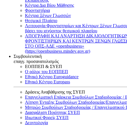
Εκπαίδευσης
Κέντρα Δια Βίου Μάθησης
Φροντιστήρια
Κέντρα Ξένων Γλωσσών
Θεσμικό Πλαίσιο
Λειτουργία Φροντιστηρίων και Κέντρων Ξένων Γλωσσ
βάσει του ισχύοντος θεσμικού πλαισίου
ΑΠΟΓΡΑΦΗ ΚΑΙ ΑΝΑΡΤΗΣΗ ΔΙΚΑΙΟΛΟΓΗΤΙΚΩ
ΦΡΟΝΤΙΣΤΗΡΙΩΝ ΚΑΙ ΚΕΝΤΡΩΝ ΞΕΝΩΝ ΓΛΩΣ
ΣΤΟ ΟΠΣ-ΑΔΕ «openbusiness»
(https://openbusiness.mindev.gov.gr)
Συμβουλευτική
επαγγ. προσανατολισμός
ΕΟΠΠΕΠ & ΣΥΕΠ
Ο ρόλος του ΕΟΠΠΕΠ
Εθνικό Κέντρο Euroguidance
Εθνικό Κέντρο Europass
Δράσεις Αναβάθμισης της ΣΥΕΠ
Επαγγελματική Επάρκεια Συμβούλων Σταδιοδρομίας /
Αίτηση Ένταξης Συμβούλων Σταδιοδρομίας/Επαγγελμ
Μητρώο Συμβούλων Σταδιοδρομίας / Επαγγελματικού
Διασφάλιση Ποιότητας ΣΥΕΠ
Ιδιωτικοί Φορείς ΣΥΕΠ
Δεοντολογία