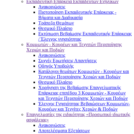
Εκπαιδευτική Επάρκεια Εκπαιδευτών Ενηλίκων
Ανακοινώσεις
Πιστοποίηση Εκπαιδευτικής Επάρκειας -
Βήματα και Διαδικασία
Τράπεζα Θεμάτων
Θεσμικό Πλαίσιο
Εκτύπωση Βεβαίωσης Εκπαιδευτικής Επάρκειας
/ Έλεγχος γνησιότητας
Κομμωτών - Κουρέων και Τεχνιτών Περιποίησης
Χεριών και Ποδιών
Ανακοινώσεις
Συχνές Ερωτήσεις Απαντήσεις
Οδηγός Υποβολής
Κατάλογοι θεμάτων Κομμωτών - Κουρέων και
Τεχνιτών Περιποίησης Χεριών και Ποδιών
Θεσμικό Πλαίσιο
Χορήγηση της Βεβαίωσης Επαγγελματικής
Επάρκειας επιπέδου 3 Κομμωτών - Κουρέων
και Τεχνιτών Περιποίησης Χεριών και Ποδιών
Έλεγχος Γνησιότητας Βεβαιώσεων Κομμωτών-
Κουρέων και Τεχνίτες Χεριών & Ποδιών
Επαγγελματίες της ειδικότητας «Προσωπικό ιδιωτικής
ασφάλειας»
Ανακοινώσεις
Αποτελέσματα Εξετάσεων