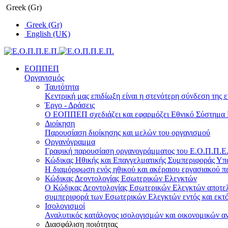
Greek (Gr)
Greek (Gr)
English (UK)
ΕΟΠΠΕΠ
Οργανισμός
Ταυτότητα
Κεντρική μας επιδίωξη είναι η στενότερη σύνδεση της ε
Έργο - Δράσεις
Ο ΕΟΠΠΕΠ σχεδιάζει και εφαρμόζει Eθνικό Σύστημα Π
Διοίκηση
Παρουσίαση διοίκησης και μελών του οργανισμού
Οργανόγραμμα
Γραφική παρουσίαση οργανογράμματος του Ε.Ο.Π.Π.Ε.Π
Κώδικας Ηθικής και Επαγγελματικής Συμπεριφοράς Υ
Η διαμόρφωση ενός ηθικού και ακέραιου εργασιακού πε
Κώδικας Δεοντολογίας Εσωτερικών Ελεγκτών
Ο Κώδικας Δεοντολογίας Εσωτερικών Ελεγκτών αποτελε
συμπεριφορά των Εσωτερικών Ελεγκτών εντός και εκτό
Ισολογισμοί
Αναλυτικός κατάλογος ισολογισμών και οικονομικών α
Διασφάλιση ποιότητας