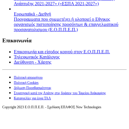
Ανάπτυξης 2021-2027» («ΕΣΠΑ 2021-2027»)
Ευρωπαϊκά - Διεθνή
Προγραμματα που συμμετέχει ή υλοποιεί ο Εθνικος
οργανισμός πιστοποίησης προσόντων & επαγγελματικού
προσανατολισμου (Ε.Ο.Π.Π.Ε.Π.)
Επικοινωνία
Επικοινωνία και είσοδος κοινού στον Ε.Ο.Π.Π.Ε.Π.
Τηλεφωνικός Κατάλογος
Διεύθυνση - Χάρτης
Πολιτική απορρήτου
Πολιτική Cookies
Δήλωση Προσβασιμότητας
Στρατηγική κατά της Απάτης στις δράσεις του Ταμείου Ανάκαμψης
Καταγγελίες για έργα ΤΑΑ
Copyright 2023 Ε.Ο.Π.Π.Ε.Π. - Σχεδίαση ΕΠΑΦΟΣ New Technologies