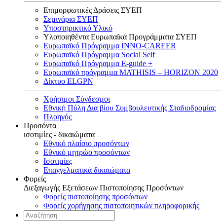
Επιμορφωτικές Δράσεις ΣΥΕΠ
Σεμινάρια ΣΥΕΠ
Υποστηρικτικό Υλικό
Υλοποιηθέντα Ευρωπαϊκά Προγράμματα ΣΥΕΠ
Ευρωπαϊκό Πρόγραμμα INNO-CAREER
Ευρωπαϊκό Πρόγραμμα Social Self
Ευρωπαϊκό Πρόγραμμα E-guide +
Ευρωπαϊκό πρόγραμμα MATHISIS – HORIZON 2020
Δίκτυο ELGPN
Χρήσιμοι Σύνδεσμοι
Εθνική Πύλη Δια βίου Συμβουλευτικής Σταδιοδρομίας
Πλοηγός
Προσόντα
ισοτιμίες - δικαιώματα
Εθνικό πλαίσιο προσόντων
Εθνικό μητρώο προσόντων
Ισοτιμίες
Επαγγελματικά δικαιώματα
Φορείς
Διεξαγωγής Εξετάσεων Πιστοποίησης Προσόντων
Φορείς πιστοποίησης προσόντων
Φορείς χορήγησης πιστοποιητικών πληροφορικής