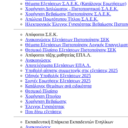
Θέματα Εξετάσεων Σ.Α.Ε.Κ. (Κατάλογος Ερωτήσεων)
Χορήγηση Διπλώματος - Πιστοποιητικού Σ.Α.Ε.Κ.
Χορήγηση Βεβαίωσης Πιστοποίησης Σ.Α.Ε.Κ.
Απώλεια Πρωτότυπου Τίτλου Σ.Α.Ε.Κ.
Ηλεκτρονικός Έλεγχος Γνησιότητας Βεβαίωσης Πιστοπ
Απόφοιτοι Σ.Ε.Κ.
Ανακοινώσεις Εξετάσεων Πιστοποίησης ΣΕΚ
Θέματα Εξετάσεων Πιστοποίησης Αρχικής Επαγγελματ
Θεσμικό Πλαίσιο Εξετάσεων Πιστοποίησης ΣΕΚ
Απόφοιτοι τάξης μαθητείας ΕΠΑ.Λ.
Ανακοινώσεις
Αποτελέσματα Εξετάσεων ΕΠΑ.Λ.
Υποβολή αίτησης συμμετοχής στις εξετάσεις 2025
Οδηγός Υποβολής Εξετάσεων 2025
Συχνές Ερωτήσεις Εξετάσεων 2025
Κατάλογος Θεμάτων ανά ειδικότητα
Θεσμικό Πλαίσιο
Χορήγηση Πτυχίου
Χορήγηση Βεβαίωσης
Έλεγχος Γνησιότητας
Που δίνω εξετάσεις
Εκπαιδευτική Επάρκεια Εκπαιδευτών Ενηλίκων
Ανακοινώσεις