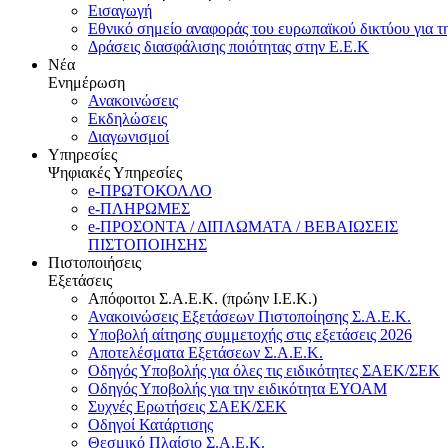
Εισαγωγή
Εθνικό σημείο αναφοράς του ευρωπαϊκού δικτύου για τ
Δράσεις διασφάλισης ποιότητας στην Ε.Ε.Κ
Νέα
Ενημέρωση
Ανακοινώσεις
Εκδηλώσεις
Διαγωνισμοί
Υπηρεσίες
Ψηφιακές Υπηρεσίες
e-ΠΡΩΤΟΚΟΛΛΟ
e-ΠΛΗΡΩΜΕΣ
e-ΠΡΟΣΟΝΤΑ / ΔΙΠΛΩΜΑΤΑ / ΒΕΒΑΙΩΣΕΙΣ
ΠΙΣΤΟΠΟΙΗΣΗΣ
Πιστοποιήσεις
Εξετάσεις
Απόφοιτοι Σ.Α.Ε.Κ. (πρώην Ι.Ε.Κ.)
Ανακοινώσεις Εξετάσεων Πιστοποίησης Σ.Α.Ε.Κ.
Υποβολή αίτησης συμμετοχής στις εξετάσεις 2026
Αποτελέσματα Εξετάσεων Σ.Α.Ε.Κ.
Οδηγός Υποβολής για όλες τις ειδικότητες ΣΑΕΚ/ΣΕΚ
Οδηγός Υποβολής για την ειδικότητα ΕΥΟΑΜ
Συχνές Ερωτήσεις ΣΑΕΚ/ΣΕΚ
Οδηγοί Κατάρτισης
Θεσμικό Πλαίσιο Σ.Α.Ε.Κ.