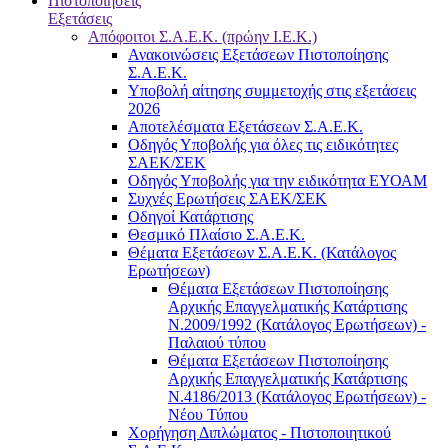
Πιστοποιήσεις
Εξετάσεις
Απόφοιτοι Σ.Α.Ε.Κ. (πρώην Ι.Ε.Κ.)
Ανακοινώσεις Εξετάσεων Πιστοποίησης
Σ.Α.Ε.Κ.
Υποβολή αίτησης συμμετοχής στις εξετάσεις
2026
Αποτελέσματα Εξετάσεων Σ.Α.Ε.Κ.
Οδηγός Υποβολής για όλες τις ειδικότητες
ΣΑΕΚ/ΣΕΚ
Οδηγός Υποβολής για την ειδικότητα ΕΥΟΑΜ
Συχνές Ερωτήσεις ΣΑΕΚ/ΣΕΚ
Οδηγοί Κατάρτισης
Θεσμικό Πλαίσιο Σ.Α.Ε.Κ.
Θέματα Εξετάσεων Σ.Α.Ε.Κ. (Κατάλογος
Ερωτήσεων)
Θέματα Εξετάσεων Πιστοποίησης
Αρχικής Επαγγελματικής Κατάρτισης
Ν.2009/1992 (Κατάλογος Ερωτήσεων) -
Παλαιού τύπου
Θέματα Εξετάσεων Πιστοποίησης
Αρχικής Επαγγελματικής Κατάρτισης
Ν.4186/2013 (Κατάλογος Ερωτήσεων) -
Νέου Τύπου
Χορήγηση Διπλώματος - Πιστοποιητικού