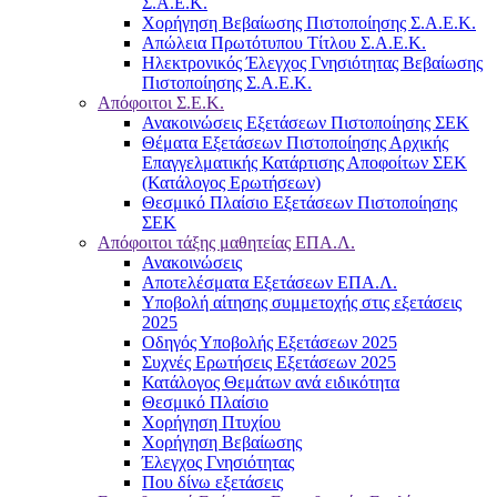
Σ.Α.Ε.Κ.
Χορήγηση Βεβαίωσης Πιστοποίησης Σ.Α.Ε.Κ.
Απώλεια Πρωτότυπου Τίτλου Σ.Α.Ε.Κ.
Ηλεκτρονικός Έλεγχος Γνησιότητας Βεβαίωσης
Πιστοποίησης Σ.Α.Ε.Κ.
Απόφοιτοι Σ.Ε.Κ.
Ανακοινώσεις Εξετάσεων Πιστοποίησης ΣΕΚ
Θέματα Εξετάσεων Πιστοποίησης Αρχικής
Επαγγελματικής Κατάρτισης Αποφοίτων ΣΕΚ
(Κατάλογος Ερωτήσεων)
Θεσμικό Πλαίσιο Εξετάσεων Πιστοποίησης
ΣΕΚ
Απόφοιτοι τάξης μαθητείας ΕΠΑ.Λ.
Ανακοινώσεις
Αποτελέσματα Εξετάσεων ΕΠΑ.Λ.
Υποβολή αίτησης συμμετοχής στις εξετάσεις
2025
Οδηγός Υποβολής Εξετάσεων 2025
Συχνές Ερωτήσεις Εξετάσεων 2025
Κατάλογος Θεμάτων ανά ειδικότητα
Θεσμικό Πλαίσιο
Χορήγηση Πτυχίου
Χορήγηση Βεβαίωσης
Έλεγχος Γνησιότητας
Που δίνω εξετάσεις