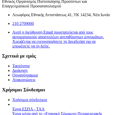
Εθνικός Οργανισμός Πιστοποίησης Προσόντων και
Επαγγελματικού Προσανατολισμού
Λεωφόρος Εθνικής Αντιστάσεως 41, ΤΚ 14234, Νέα Ιωνία
210 2709000
Αυτή η διεύθυνση Email προστατεύεται από τους
αυτοματισμούς αποστολέων ανεπιθύμητων μηνυμάτων.
Χρειάζεται να ενεργοποιήσετε τη JavaScript για να
μπορέσετε να τη δείτε.
Σχετικά με εμάς
Ταυτότητα
Διοίκηση
Οργανόγραμμα
Ανακοινώσεις
Χρήσιμοι Σύνδεσμοι
Χρήσιμοι σύνδεσμοι
Έργα ΕΣΠΑ - ΤΑΑ
Έργα μέσα από το «Εταιρικό Σύμφωνο Περιφερειακής