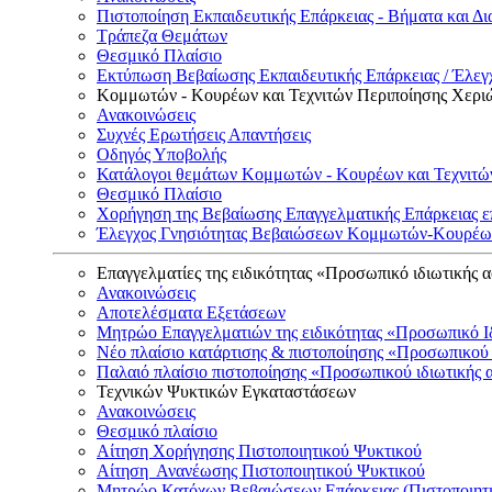
Πιστοποίηση Εκπαιδευτικής Επάρκειας - Βήματα και Δι
Τράπεζα Θεμάτων
Θεσμικό Πλαίσιο
Εκτύπωση Βεβαίωσης Εκπαιδευτικής Επάρκειας / Έλεγχ
Κομμωτών - Κουρέων και Τεχνιτών Περιποίησης Χερι
Ανακοινώσεις
Συχνές Ερωτήσεις Απαντήσεις
Οδηγός Υποβολής
Κατάλογοι θεμάτων Κομμωτών - Κουρέων και Τεχνιτώ
Θεσμικό Πλαίσιο
Χορήγηση της Βεβαίωσης Επαγγελματικής Επάρκειας ε
Έλεγχος Γνησιότητας Βεβαιώσεων Κομμωτών-Κουρέων
Επαγγελματίες της ειδικότητας «Προσωπικό ιδιωτικής 
Ανακοινώσεις
Αποτελέσματα Εξετάσεων
Μητρώο Επαγγελματιών της ειδικότητας «Προσωπικό Ι
Νέο πλαίσιο κατάρτισης & πιστοποίησης «Προσωπικού 
Παλαιό πλαίσιο πιστοποίησης «Προσωπικού ιδιωτικής 
Τεχνικών Ψυκτικών Εγκαταστάσεων
Ανακοινώσεις
Θεσμικό πλαίσιο
Αίτηση Χορήγησης Πιστοποιητικού Ψυκτικού
Αίτηση Ανανέωσης Πιστοποιητικού Ψυκτικού
Μητρώο Κατόχων Βεβαιώσεων Επάρκειας (Πιστοποιητ