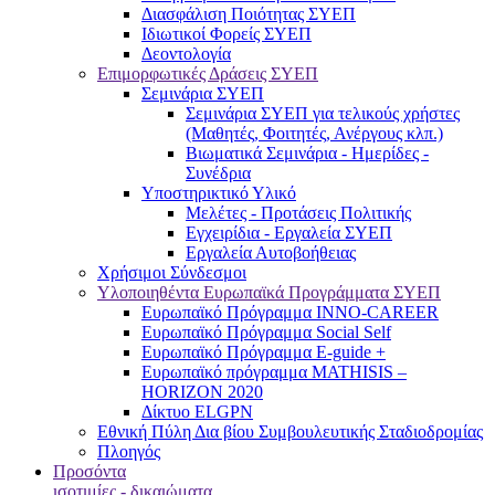
Διασφάλιση Ποιότητας ΣΥΕΠ
Ιδιωτικοί Φορείς ΣΥΕΠ
Δεοντολογία
Επιμορφωτικές Δράσεις ΣΥΕΠ
Σεμινάρια ΣΥΕΠ
Σεμινάρια ΣΥΕΠ για τελικούς χρήστες
(Μαθητές, Φοιτητές, Ανέργους κλπ.)
Βιωματικά Σεμινάρια - Ημερίδες -
Συνέδρια
Υποστηρικτικό Υλικό
Μελέτες - Προτάσεις Πολιτικής
Εγχειρίδια - Εργαλεία ΣΥΕΠ
Εργαλεία Αυτοβοήθειας
Χρήσιμοι Σύνδεσμοι
Υλοποιηθέντα Ευρωπαϊκά Προγράμματα ΣΥΕΠ
Ευρωπαϊκό Πρόγραμμα INNO-CAREER
Ευρωπαϊκό Πρόγραμμα Social Self
Ευρωπαϊκό Πρόγραμμα E-guide +
Ευρωπαϊκό πρόγραμμα MATHISIS –
HORIZON 2020
Δίκτυο ELGPN
Εθνική Πύλη Δια βίου Συμβουλευτικής Σταδιοδρομίας
Πλοηγός
Προσόντα
ισοτιμίες - δικαιώματα