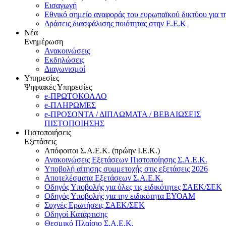
Εισαγωγή
Εθνικό σημείο αναφοράς του ευρωπαϊκού δικτύου για τ
Δράσεις διασφάλισης ποιότητας στην Ε.Ε.Κ
Νέα
Ενημέρωση
Ανακοινώσεις
Εκδηλώσεις
Διαγωνισμοί
Υπηρεσίες
Ψηφιακές Υπηρεσίες
e-ΠΡΩΤΟΚΟΛΛΟ
e-ΠΛΗΡΩΜΕΣ
e-ΠΡΟΣΟΝΤΑ / ΔΙΠΛΩΜΑΤΑ / ΒΕΒΑΙΩΣΕΙΣ
ΠΙΣΤΟΠΟΙΗΣΗΣ
Πιστοποιήσεις
Εξετάσεις
Απόφοιτοι Σ.Α.Ε.Κ. (πρώην Ι.Ε.Κ.)
Ανακοινώσεις Εξετάσεων Πιστοποίησης Σ.Α.Ε.Κ.
Υποβολή αίτησης συμμετοχής στις εξετάσεις 2026
Αποτελέσματα Εξετάσεων Σ.Α.Ε.Κ.
Οδηγός Υποβολής για όλες τις ειδικότητες ΣΑΕΚ/ΣΕΚ
Οδηγός Υποβολής για την ειδικότητα ΕΥΟΑΜ
Συχνές Ερωτήσεις ΣΑΕΚ/ΣΕΚ
Οδηγοί Κατάρτισης
Θεσμικό Πλαίσιο Σ.Α.Ε.Κ.