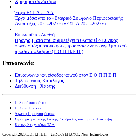
Χρήσιμοι σύνδεσμοι
Έργα ΕΣΠΑ - ΤΑΑ
Έργα μέσα από το «Εταιρικό Σύμφωνο Περιφερειακής
Ανάπτυξης 2021-2027» («ΕΣΠΑ 2021-2027»)
Ευρωπαϊκά - Διεθνή
Προγραμματα που συμμετέχει ή υλοποιεί ο Εθνικος
οργανισμός πιστοποίησης προσόντων & επαγγελματικού
προσανατολισμου (Ε.Ο.Π.Π.Ε.Π.)
Επικοινωνία
Επικοινωνία και είσοδος κοινού στον Ε.Ο.Π.Π.Ε.Π.
Τηλεφωνικός Κατάλογος
Διεύθυνση - Χάρτης
Πολιτική απορρήτου
Πολιτική Cookies
Δήλωση Προσβασιμότητας
Στρατηγική κατά της Απάτης στις δράσεις του Ταμείου Ανάκαμψης
Καταγγελίες για έργα ΤΑΑ
Copyright 2023 Ε.Ο.Π.Π.Ε.Π. - Σχεδίαση ΕΠΑΦΟΣ New Technologies