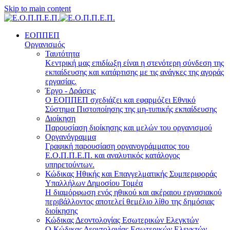
Skip to main content
ΕΟΠΠΕΠ
Οργανισμός
Ταυτότητα
Κεντρική μας επιδίωξη είναι η στενότερη σύνδεση της
εκπαίδευσης και κατάρτισης με τις ανάγκες της αγοράς
εργασίας.
Έργο - Δράσεις
Ο ΕΟΠΠΕΠ σχεδιάζει και εφαρμόζει Eθνικό
Σύστημα Πιστοποίησης της μη-τυπικής εκπαίδευσης
Διοίκηση
Παρουσίαση διοίκησης και μελών του οργανισμού
Οργανόγραμμα
Γραφική παρουσίαση οργανογράμματος του
Ε.Ο.Π.Π.Ε.Π. και αναλυτικός κατάλογος
υπηρετούντων.
Κώδικας Ηθικής και Επαγγελματικής Συμπεριφοράς
Υπαλλήλων Δημοσίου Τομέα
Η διαμόρφωση ενός ηθικού και ακέραιου εργασιακού
περιβάλλοντος αποτελεί θεμέλιο λίθο της δημόσιας
διοίκησης
Κώδικας Δεοντολογίας Εσωτερικών Ελεγκτών
Ο Κώδικας Δεοντολογίας Εσωτερικών Ελεγκτών