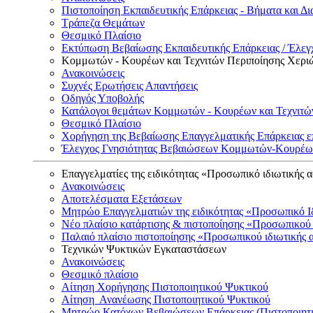
Πιστοποίηση Εκπαιδευτικής Επάρκειας - Βήματα και Δι
Τράπεζα Θεμάτων
Θεσμικό Πλαίσιο
Εκτύπωση Βεβαίωσης Εκπαιδευτικής Επάρκειας / Έλεγχ
Κομμωτών - Κουρέων και Τεχνιτών Περιποίησης Χερι
Ανακοινώσεις
Συχνές Ερωτήσεις Απαντήσεις
Οδηγός Υποβολής
Κατάλογοι θεμάτων Κομμωτών - Κουρέων και Τεχνιτώ
Θεσμικό Πλαίσιο
Χορήγηση της Βεβαίωσης Επαγγελματικής Επάρκειας ε
Έλεγχος Γνησιότητας Βεβαιώσεων Κομμωτών-Κουρέων
Επαγγελματίες της ειδικότητας «Προσωπικό ιδιωτικής 
Ανακοινώσεις
Αποτελέσματα Εξετάσεων
Μητρώο Επαγγελματιών της ειδικότητας «Προσωπικό Ι
Νέο πλαίσιο κατάρτισης & πιστοποίησης «Προσωπικού 
Παλαιό πλαίσιο πιστοποίησης «Προσωπικού ιδιωτικής 
Τεχνικών Ψυκτικών Εγκαταστάσεων
Ανακοινώσεις
Θεσμικό πλαίσιο
Αίτηση Χορήγησης Πιστοποιητικού Ψυκτικού
Αίτηση Ανανέωσης Πιστοποιητικού Ψυκτικού
Μητρώο Κατόχων Βεβαιώσεων Επάρκειας (Πιστοποιητ