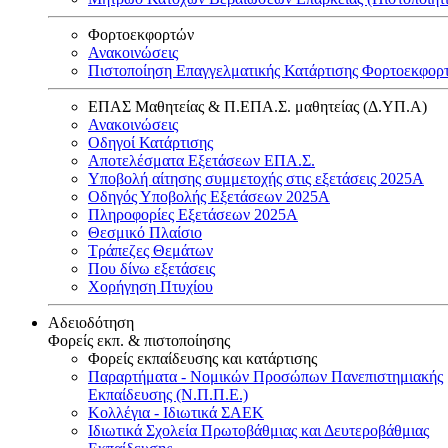
Φορτοεκφορτών
Ανακοινώσεις
Πιστοποίηση Επαγγελματικής Κατάρτισης Φορτοεκφορ
ΕΠΑΣ Μαθητείας & Π.ΕΠΑ.Σ. μαθητείας (Δ.ΥΠ.Α)
Ανακοινώσεις
Oδηγοί Κατάρτισης
Αποτελέσματα Εξετάσεων ΕΠΑ.Σ.
Υποβολή αίτησης συμμετοχής στις εξετάσεις 2025Α
Οδηγός Υποβολής Εξετάσεων 2025A
Πληροφορίες Εξετάσεων 2025Α
Θεσμικό Πλαίσιο
Τράπεζες Θεμάτων
Που δίνω εξετάσεις
Χορήγηση Πτυχίου
Αδειοδότηση
Φορείς εκπ. & πιστοποίησης
Φορείς εκπαίδευσης και κατάρτισης
Παραρτήματα - Νομικών Προσώπων Πανεπιστημιακής
Εκπαίδευσης (Ν.Π.Π.Ε.)
Κολλέγια - Ιδιωτικά ΣΑΕΚ
Ιδιωτικά Σχολεία Πρωτοβάθμιας και Δευτεροβάθμιας