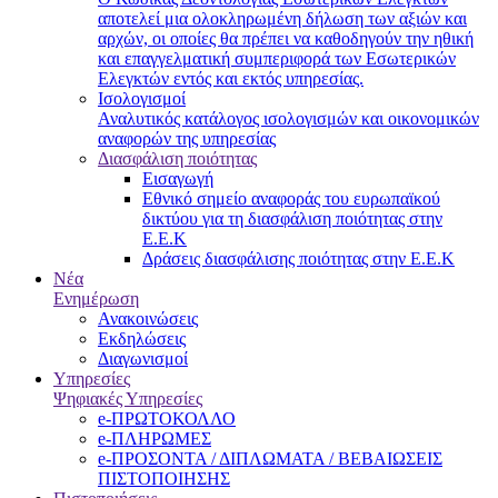
αποτελεί μια ολοκληρωμένη δήλωση των αξιών και
αρχών, οι οποίες θα πρέπει να καθοδηγούν την ηθική
και επαγγελματική συμπεριφορά των Εσωτερικών
Ελεγκτών εντός και εκτός υπηρεσίας.
Ισολογισμοί
Αναλυτικός κατάλογος ισολογισμών και οικονομικών
αναφορών της υπηρεσίας
Διασφάλιση ποιότητας
Εισαγωγή
Εθνικό σημείο αναφοράς του ευρωπαϊκού
δικτύου για τη διασφάλιση ποιότητας στην
Ε.Ε.Κ
Δράσεις διασφάλισης ποιότητας στην Ε.Ε.Κ
Νέα
Ενημέρωση
Ανακοινώσεις
Εκδηλώσεις
Διαγωνισμοί
Υπηρεσίες
Ψηφιακές Υπηρεσίες
e-ΠΡΩΤΟΚΟΛΛΟ
e-ΠΛΗΡΩΜΕΣ
e-ΠΡΟΣΟΝΤΑ / ΔΙΠΛΩΜΑΤΑ / ΒΕΒΑΙΩΣΕΙΣ
ΠΙΣΤΟΠΟΙΗΣΗΣ