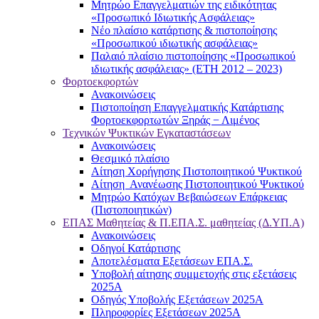
Μητρώο Επαγγελματιών της ειδικότητας
«Προσωπικό Ιδιωτικής Ασφάλειας»
Νέο πλαίσιο κατάρτισης & πιστοποίησης
«Προσωπικού ιδιωτικής ασφάλειας»
Παλαιό πλαίσιο πιστοποίησης «Προσωπικού
ιδιωτικής ασφάλειας» (ΕΤΗ 2012 – 2023)
Φορτοεκφορτών
Ανακοινώσεις
Πιστοποίηση Επαγγελματικής Κατάρτισης
Φορτοεκφορτωτών Ξηράς − Λιμένος
Τεχνικών Ψυκτικών Εγκαταστάσεων
Ανακοινώσεις
Θεσμικό πλαίσιο
Αίτηση Χορήγησης Πιστοποιητικού Ψυκτικού
Αίτηση Ανανέωσης Πιστοποιητικού Ψυκτικού
Μητρώο Κατόχων Βεβαιώσεων Επάρκειας
(Πιστοποιητικών)
ΕΠΑΣ Μαθητείας & Π.ΕΠΑ.Σ. μαθητείας (Δ.ΥΠ.Α)
Ανακοινώσεις
Oδηγοί Κατάρτισης
Αποτελέσματα Εξετάσεων ΕΠΑ.Σ.
Υποβολή αίτησης συμμετοχής στις εξετάσεις
2025Α
Οδηγός Υποβολής Εξετάσεων 2025A
Πληροφορίες Εξετάσεων 2025Α