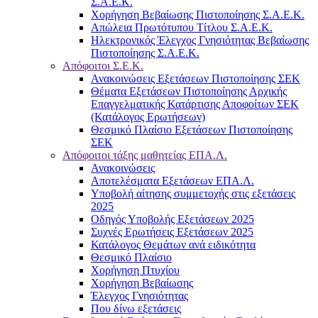
Σ.Α.Ε.Κ.
Χορήγηση Βεβαίωσης Πιστοποίησης Σ.Α.Ε.Κ.
Απώλεια Πρωτότυπου Τίτλου Σ.Α.Ε.Κ.
Ηλεκτρονικός Έλεγχος Γνησιότητας Βεβαίωσης
Πιστοποίησης Σ.Α.Ε.Κ.
Απόφοιτοι Σ.Ε.Κ.
Ανακοινώσεις Εξετάσεων Πιστοποίησης ΣΕΚ
Θέματα Εξετάσεων Πιστοποίησης Αρχικής
Επαγγελματικής Κατάρτισης Αποφοίτων ΣΕΚ
(Κατάλογος Ερωτήσεων)
Θεσμικό Πλαίσιο Εξετάσεων Πιστοποίησης
ΣΕΚ
Απόφοιτοι τάξης μαθητείας ΕΠΑ.Λ.
Ανακοινώσεις
Αποτελέσματα Εξετάσεων ΕΠΑ.Λ.
Υποβολή αίτησης συμμετοχής στις εξετάσεις
2025
Οδηγός Υποβολής Εξετάσεων 2025
Συχνές Ερωτήσεις Εξετάσεων 2025
Κατάλογος Θεμάτων ανά ειδικότητα
Θεσμικό Πλαίσιο
Χορήγηση Πτυχίου
Χορήγηση Βεβαίωσης
Έλεγχος Γνησιότητας
Που δίνω εξετάσεις