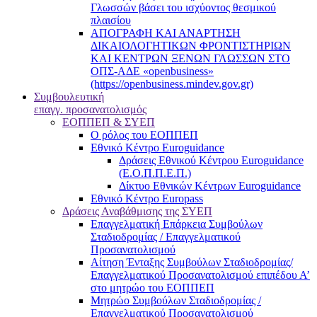
Γλωσσών βάσει του ισχύοντος θεσμικού
πλαισίου
ΑΠΟΓΡΑΦΗ ΚΑΙ ΑΝΑΡΤΗΣΗ
ΔΙΚΑΙΟΛΟΓΗΤΙΚΩΝ ΦΡΟΝΤΙΣΤΗΡΙΩΝ
ΚΑΙ ΚΕΝΤΡΩΝ ΞΕΝΩΝ ΓΛΩΣΣΩΝ ΣΤΟ
ΟΠΣ-ΑΔΕ «openbusiness»
(https://openbusiness.mindev.gov.gr)
Συμβουλευτική
επαγγ. προσανατολισμός
ΕΟΠΠΕΠ & ΣΥΕΠ
Ο ρόλος του ΕΟΠΠΕΠ
Εθνικό Κέντρο Euroguidance
Δράσεις Εθνικού Κέντρου Euroguidance
(Ε.Ο.Π.Π.Ε.Π.)
Δίκτυο Εθνικών Κέντρων Euroguidance
Εθνικό Κέντρο Europass
Δράσεις Αναβάθμισης της ΣΥΕΠ
Επαγγελματική Επάρκεια Συμβούλων
Σταδιοδρομίας / Επαγγελματικού
Προσανατολισμού
Αίτηση Ένταξης Συμβούλων Σταδιοδρομίας/
Επαγγελματικού Προσανατολισμού επιπέδου Α’
στο μητρώο του ΕΟΠΠΕΠ
Μητρώο Συμβούλων Σταδιοδρομίας /
Επαγγελματικού Προσανατολισμού