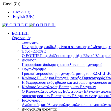
Greek (Gr)
Greek (Gr)
English (UK)
ΕΟΠΠΕΠ
Οργανισμός
Ταυτότητα
Κεντρική μας επιδίωξη είναι η στενότερη σύνδεση της ε
Έργο - Δράσεις
Ο ΕΟΠΠΕΠ σχεδιάζει και εφαρμόζει Eθνικό Σύστημα Π
Διοίκηση
Παρουσίαση διοίκησης και μελών του οργανισμού
Οργανόγραμμα
Γραφική παρουσίαση οργανογράμματος του Ε.Ο.Π.Π.Ε.Π
Κώδικας Ηθικής και Επαγγελματικής Συμπεριφοράς Υ
Η διαμόρφωση ενός ηθικού και ακέραιου εργασιακού πε
Κώδικας Δεοντολογίας Εσωτερικών Ελεγκτών
Ο Κώδικας Δεοντολογίας Εσωτερικών Ελεγκτών αποτελε
συμπεριφορά των Εσωτερικών Ελεγκτών εντός και εκτό
Ισολογισμοί
Αναλυτικός κατάλογος ισολογισμών και οικονομικών α
Διασφάλιση ποιότητας