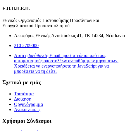
Ε.Ο.Π.Π.Ε.Π.
Εθνικός Οργανισμός Πιστοποίησης Προσόντων και
Επαγγελματικού Προσανατολισμού
Λεωφόρος Εθνικής Αντιστάσεως 41, ΤΚ 14234, Νέα Ιωνία
210 2709000
Αυτή η διεύθυνση Email προστατεύεται από τους
αυτοματισμούς αποστολέων ανεπιθύμητων μηνυμάτων.
Χρειάζεται να ενεργοποιήσετε τη JavaScript για να
μπορέσετε να τη δείτε.
Σχετικά με εμάς
Ταυτότητα
Διοίκηση
Οργανόγραμμα
Ανακοινώσεις
Χρήσιμοι Σύνδεσμοι