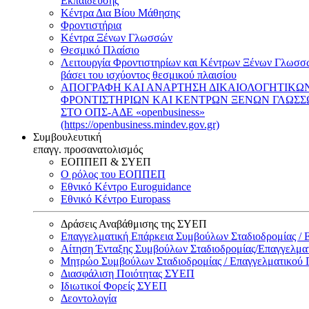
Εκπαίδευσης
Κέντρα Δια Βίου Μάθησης
Φροντιστήρια
Κέντρα Ξένων Γλωσσών
Θεσμικό Πλαίσιο
Λειτουργία Φροντιστηρίων και Κέντρων Ξένων Γλωσσ
βάσει του ισχύοντος θεσμικού πλαισίου
ΑΠΟΓΡΑΦΗ ΚΑΙ ΑΝΑΡΤΗΣΗ ΔΙΚΑΙΟΛΟΓΗΤΙΚΩ
ΦΡΟΝΤΙΣΤΗΡΙΩΝ ΚΑΙ ΚΕΝΤΡΩΝ ΞΕΝΩΝ ΓΛΩΣ
ΣΤΟ ΟΠΣ-ΑΔΕ «openbusiness»
(https://openbusiness.mindev.gov.gr)
Συμβουλευτική
επαγγ. προσανατολισμός
ΕΟΠΠΕΠ & ΣΥΕΠ
Ο ρόλος του ΕΟΠΠΕΠ
Εθνικό Κέντρο Euroguidance
Εθνικό Κέντρο Europass
Δράσεις Αναβάθμισης της ΣΥΕΠ
Επαγγελματική Επάρκεια Συμβούλων Σταδιοδρομίας /
Αίτηση Ένταξης Συμβούλων Σταδιοδρομίας/Επαγγελμ
Μητρώο Συμβούλων Σταδιοδρομίας / Επαγγελματικού
Διασφάλιση Ποιότητας ΣΥΕΠ
Ιδιωτικοί Φορείς ΣΥΕΠ
Δεοντολογία