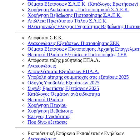
Θέματα Εξετάσεων Σ.Α.Ε.Κ. (Κατάλογος Ερωτήσεων)
Χορήγηση Διπλώματος - Πιστοποιητικού Σ.Α.Ε.Κ.
Χορήγηση Βεβαίωσης Πιστοποίησης Σ.Α.Ε.Κ.
Απώλεια Πρωτότυπου Τίτλου Σ.Α.Ε.Κ.
Ηλεκτρονικός Έλεγχος Γνησιότητας Βεβαίωσης Πιστοπ
Απόφοιτοι Σ.Ε.Κ.
Ανακοινώσεις Εξετάσεων Πιστοποίησης ΣΕΚ
Θέματα Εξετάσεων Πιστοποίησης Αρχικής Επαγγελματ
Θεσμικό Πλαίσιο Εξετάσεων Πιστοποίησης ΣΕΚ
Απόφοιτοι τάξης μαθητείας ΕΠΑ.Λ.
Ανακοινώσεις
Αποτελέσματα Εξετάσεων ΕΠΑ.Λ.
Υποβολή αίτησης συμμετοχής στις εξετάσεις 2025
Οδηγός Υποβολής Εξετάσεων 2025
Συχνές Ερωτήσεις Εξετάσεων 2025
Κατάλογος Θεμάτων ανά ειδικότητα
Θεσμικό Πλαίσιο
Χορήγηση Πτυχίου
Χορήγηση Βεβαίωσης
Έλεγχος Γνησιότητας
Που δίνω εξετάσεις
Εκπαιδευτική Επάρκεια Εκπαιδευτών Ενηλίκων
Ανακοινώσεις