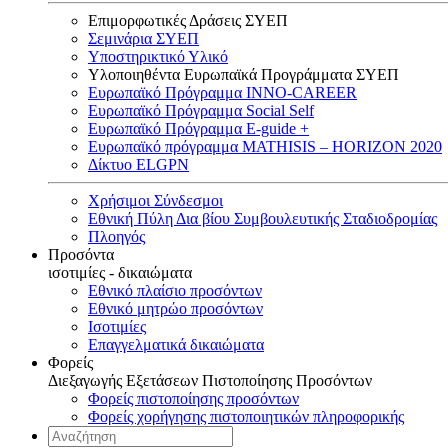
Επιμορφωτικές Δράσεις ΣΥΕΠ
Σεμινάρια ΣΥΕΠ
Υποστηρικτικό Υλικό
Υλοποιηθέντα Ευρωπαϊκά Προγράμματα ΣΥΕΠ
Ευρωπαϊκό Πρόγραμμα INNO-CAREER
Ευρωπαϊκό Πρόγραμμα Social Self
Ευρωπαϊκό Πρόγραμμα E-guide +
Ευρωπαϊκό πρόγραμμα MATHISIS – HORIZON 2020
Δίκτυο ELGPN
Χρήσιμοι Σύνδεσμοι
Εθνική Πύλη Δια βίου Συμβουλευτικής Σταδιοδρομίας
Πλοηγός
Προσόντα
ισοτιμίες - δικαιώματα
Εθνικό πλαίσιο προσόντων
Εθνικό μητρώο προσόντων
Ισοτιμίες
Επαγγελματικά δικαιώματα
Φορείς
Διεξαγωγής Εξετάσεων Πιστοποίησης Προσόντων
Φορείς πιστοποίησης προσόντων
Φορείς χορήγησης πιστοποιητικών πληροφορικής