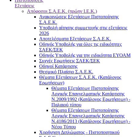
Πιστοποιήσεις
Εξετάσεις
Απόφοιτοι Σ.Α.Ε.Κ. (πρώην Ι.Ε.Κ.)
Ανακοινώσεις Εξετάσεων Πιστοποίησης
Σ.Α.Ε.Κ.
Υποβολή αίτησης συμμετοχής στις εξετάσεις
2026
Αποτελέσματα Εξετάσεων Σ.Α.Ε.Κ.
Οδηγός Υποβολής για όλες τις ειδικότητες
ΣΑΕΚ/ΣΕΚ
Οδηγός Υποβολής για την ειδικότητα ΕΥΟΑΜ
Συχνές Ερωτήσεις ΣΑΕΚ/ΣΕΚ
Οδηγοί Κατάρτισης
Θεσμικό Πλαίσιο Σ.Α.Ε.Κ.
Θέματα Εξετάσεων Σ.Α.Ε.Κ. (Κατάλογος
Ερωτήσεων)
Θέματα Εξετάσεων Πιστοποίησης
Αρχικής Επαγγελματικής Κατάρτισης
Ν.2009/1992 (Κατάλογος Ερωτήσεων) -
Παλαιού τύπου
Θέματα Εξετάσεων Πιστοποίησης
Αρχικής Επαγγελματικής Κατάρτισης
Ν.4186/2013 (Κατάλογος Ερωτήσεων) -
Νέου Τύπου
Χορήγηση Διπλώματος - Πιστοποιητικού