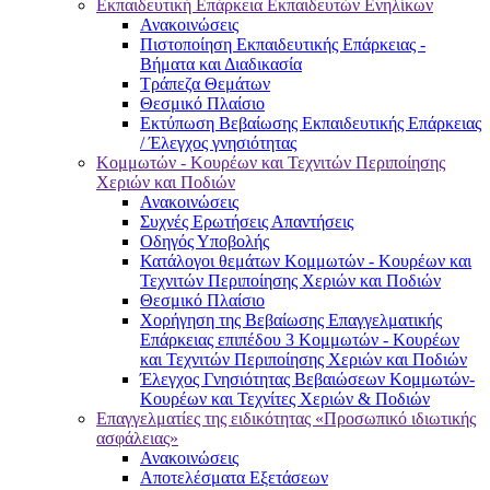
Εκπαιδευτική Επάρκεια Εκπαιδευτών Ενηλίκων
Ανακοινώσεις
Πιστοποίηση Εκπαιδευτικής Επάρκειας -
Βήματα και Διαδικασία
Τράπεζα Θεμάτων
Θεσμικό Πλαίσιο
Εκτύπωση Βεβαίωσης Εκπαιδευτικής Επάρκειας
/ Έλεγχος γνησιότητας
Κομμωτών - Κουρέων και Τεχνιτών Περιποίησης
Χεριών και Ποδιών
Ανακοινώσεις
Συχνές Ερωτήσεις Απαντήσεις
Οδηγός Υποβολής
Κατάλογοι θεμάτων Κομμωτών - Κουρέων και
Τεχνιτών Περιποίησης Χεριών και Ποδιών
Θεσμικό Πλαίσιο
Χορήγηση της Βεβαίωσης Επαγγελματικής
Επάρκειας επιπέδου 3 Κομμωτών - Κουρέων
και Τεχνιτών Περιποίησης Χεριών και Ποδιών
Έλεγχος Γνησιότητας Βεβαιώσεων Κομμωτών-
Κουρέων και Τεχνίτες Χεριών & Ποδιών
Επαγγελματίες της ειδικότητας «Προσωπικό ιδιωτικής
ασφάλειας»
Ανακοινώσεις
Αποτελέσματα Εξετάσεων