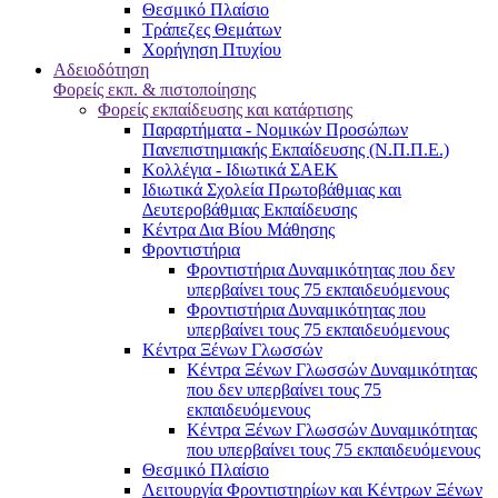
Θεσμικό Πλαίσιο
Τράπεζες Θεμάτων
Χορήγηση Πτυχίου
Αδειοδότηση
Φορείς εκπ. & πιστοποίησης
Φορείς εκπαίδευσης και κατάρτισης
Παραρτήματα - Νομικών Προσώπων
Πανεπιστημιακής Εκπαίδευσης (Ν.Π.Π.Ε.)
Κολλέγια - Ιδιωτικά ΣΑΕΚ
Ιδιωτικά Σχολεία Πρωτοβάθμιας και
Δευτεροβάθμιας Εκπαίδευσης
Κέντρα Δια Βίου Μάθησης
Φροντιστήρια
Φροντιστήρια Δυναμικότητας που δεν
υπερβαίνει τους 75 εκπαιδευόμενους
Φροντιστήρια Δυναμικότητας που
υπερβαίνει τους 75 εκπαιδευόμενους
Κέντρα Ξένων Γλωσσών
Kέντρα Ξένων Γλωσσών Δυναμικότητας
που δεν υπερβαίνει τους 75
εκπαιδευόμενους
Kέντρα Ξένων Γλωσσών Δυναμικότητας
που υπερβαίνει τους 75 εκπαιδευόμενους
Θεσμικό Πλαίσιο
Λειτουργία Φροντιστηρίων και Κέντρων Ξένων