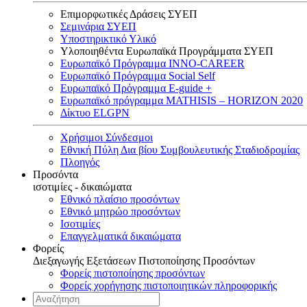
Επιμορφωτικές Δράσεις ΣΥΕΠ
Σεμινάρια ΣΥΕΠ
Υποστηρικτικό Υλικό
Υλοποιηθέντα Ευρωπαϊκά Προγράμματα ΣΥΕΠ
Ευρωπαϊκό Πρόγραμμα INNO-CAREER
Ευρωπαϊκό Πρόγραμμα Social Self
Ευρωπαϊκό Πρόγραμμα E-guide +
Ευρωπαϊκό πρόγραμμα MATHISIS – HORIZON 2020
Δίκτυο ELGPN
Χρήσιμοι Σύνδεσμοι
Εθνική Πύλη Δια βίου Συμβουλευτικής Σταδιοδρομίας
Πλοηγός
Προσόντα
ισοτιμίες - δικαιώματα
Εθνικό πλαίσιο προσόντων
Εθνικό μητρώο προσόντων
Ισοτιμίες
Επαγγελματικά δικαιώματα
Φορείς
Διεξαγωγής Εξετάσεων Πιστοποίησης Προσόντων
Φορείς πιστοποίησης προσόντων
Φορείς χορήγησης πιστοποιητικών πληροφορικής