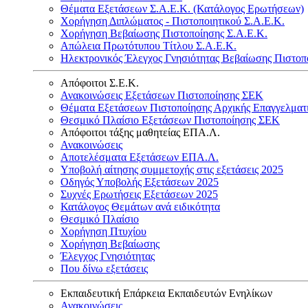
Θέματα Εξετάσεων Σ.Α.Ε.Κ. (Κατάλογος Ερωτήσεων)
Χορήγηση Διπλώματος - Πιστοποιητικού Σ.Α.Ε.Κ.
Χορήγηση Βεβαίωσης Πιστοποίησης Σ.Α.Ε.Κ.
Απώλεια Πρωτότυπου Τίτλου Σ.Α.Ε.Κ.
Ηλεκτρονικός Έλεγχος Γνησιότητας Βεβαίωσης Πιστοπ
Απόφοιτοι Σ.Ε.Κ.
Ανακοινώσεις Εξετάσεων Πιστοποίησης ΣΕΚ
Θέματα Εξετάσεων Πιστοποίησης Αρχικής Επαγγελματ
Θεσμικό Πλαίσιο Εξετάσεων Πιστοποίησης ΣΕΚ
Απόφοιτοι τάξης μαθητείας ΕΠΑ.Λ.
Ανακοινώσεις
Αποτελέσματα Εξετάσεων ΕΠΑ.Λ.
Υποβολή αίτησης συμμετοχής στις εξετάσεις 2025
Οδηγός Υποβολής Εξετάσεων 2025
Συχνές Ερωτήσεις Εξετάσεων 2025
Κατάλογος Θεμάτων ανά ειδικότητα
Θεσμικό Πλαίσιο
Χορήγηση Πτυχίου
Χορήγηση Βεβαίωσης
Έλεγχος Γνησιότητας
Που δίνω εξετάσεις
Εκπαιδευτική Επάρκεια Εκπαιδευτών Ενηλίκων
Ανακοινώσεις