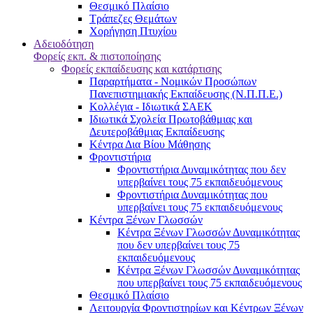
Θεσμικό Πλαίσιο
Τράπεζες Θεμάτων
Χορήγηση Πτυχίου
Αδειοδότηση
Φορείς εκπ. & πιστοποίησης
Φορείς εκπαίδευσης και κατάρτισης
Παραρτήματα - Νομικών Προσώπων
Πανεπιστημιακής Εκπαίδευσης (Ν.Π.Π.Ε.)
Κολλέγια - Ιδιωτικά ΣΑΕΚ
Ιδιωτικά Σχολεία Πρωτοβάθμιας και
Δευτεροβάθμιας Εκπαίδευσης
Κέντρα Δια Βίου Μάθησης
Φροντιστήρια
Φροντιστήρια Δυναμικότητας που δεν
υπερβαίνει τους 75 εκπαιδευόμενους
Φροντιστήρια Δυναμικότητας που
υπερβαίνει τους 75 εκπαιδευόμενους
Κέντρα Ξένων Γλωσσών
Kέντρα Ξένων Γλωσσών Δυναμικότητας
που δεν υπερβαίνει τους 75
εκπαιδευόμενους
Kέντρα Ξένων Γλωσσών Δυναμικότητας
που υπερβαίνει τους 75 εκπαιδευόμενους
Θεσμικό Πλαίσιο
Λειτουργία Φροντιστηρίων και Κέντρων Ξένων