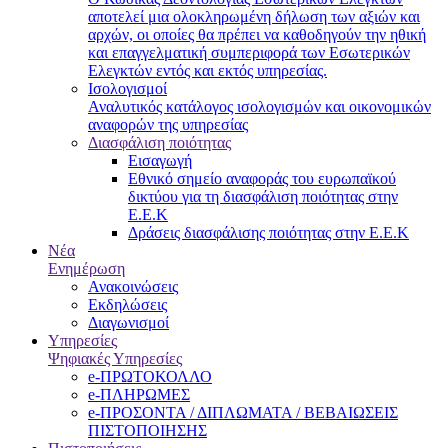
αποτελεί μια ολοκληρωμένη δήλωση των αξιών και
αρχών, οι οποίες θα πρέπει να καθοδηγούν την ηθική
και επαγγελματική συμπεριφορά των Εσωτερικών
Ελεγκτών εντός και εκτός υπηρεσίας.
Ισολογισμοί
Αναλυτικός κατάλογος ισολογισμών και οικονομικών
αναφορών της υπηρεσίας
Διασφάλιση ποιότητας
Εισαγωγή
Εθνικό σημείο αναφοράς του ευρωπαϊκού
δικτύου για τη διασφάλιση ποιότητας στην
Ε.Ε.Κ
Δράσεις διασφάλισης ποιότητας στην Ε.Ε.Κ
Νέα
Ενημέρωση
Ανακοινώσεις
Εκδηλώσεις
Διαγωνισμοί
Υπηρεσίες
Ψηφιακές Υπηρεσίες
e-ΠΡΩΤΟΚΟΛΛΟ
e-ΠΛΗΡΩΜΕΣ
e-ΠΡΟΣΟΝΤΑ / ΔΙΠΛΩΜΑΤΑ / ΒΕΒΑΙΩΣΕΙΣ
ΠΙΣΤΟΠΟΙΗΣΗΣ