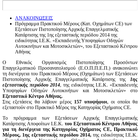
ΑΝΑΚΟΙΝΩΣΕΙΣ
Πρόγραμμα Πρακτικού Μέρους (Κατ. Οχημάτων CE) των
Εξετάσεων Πιστοποίησης Αρχικής Επαγγελματικής
Κατάρτισης της 1ης εξεταστικής περιόδου 2014 της
ειδικότητας Ι.Ε.Κ. «Εκπαιδευτής Υποψηφίων Οδηγών
Αυτοκινήτων και Μοτοσικλετών», του Εξεταστικού Κέντρου
Αθήνας
Ο Εθνικός Οργανισμός Πιστοποίησης Προσόντων
Επαγγελματικού Προσανατολισμού (Ε.Ο.Π.Π.Ε.Π.) ανακοινώνει
τη διενέργεια του Πρακτικού Μέρους (Οχημάτων) των Εξετάσεων
Πιστοποίησης Αρχικής Επαγγελματικής Κατάρτισης της
1ης
εξεταστικής περιόδου 2014
, της ειδικότητας Ι.Ε.Κ. «Εκπαιδευτής
Υποψηφίων Οδηγών Αυτοκινήτων και Μοτοσικλετών» στο
Εξεταστικό Κέντρο Αθήνας.
Στις εξετάσεις θα λάβουν μέρος
157 υποψήφιοι
, οι οποίοι θα
εξεταστούν στο Πρακτικό Μέρος της Κατηγορίας Οχήματος CE.
Το πρόγραμμα των Εξετάσεων Αρχικής Επαγγελματικής
Κατάρτισης Αποφοίτων Ι.Ε.Κ.
του Εξεταστικού Κέντρου Αθήνας
για τη διενέργεια της Κατηγορίας Οχήματος CE, Πρακτικού
Μέρους, 1ης εξεταστικής περιόδου 2014,
της ειδικότητας Ι.Ε.Κ.