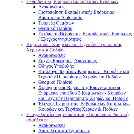
Εκπαιδευτική Επάρκεια Εκπαιδευτών Ενηλίκων
Ανακοινώσεις
Πιστοποίηση Εκπαιδευτικής Επάρκειας -
Βήματα και Διαδικασία
Τράπεζα Θεμάτων
Θεσμικό Πλαίσιο
Εκτύπωση Βεβαίωσης Εκπαιδευτικής Επάρκειας
/ Έλεγχος γνησιότητας
Κομμωτών - Κουρέων και Τεχνιτών Περιποίησης
Χεριών και Ποδιών
Ανακοινώσεις
Συχνές Ερωτήσεις Απαντήσεις
Οδηγός Υποβολής
Κατάλογοι θεμάτων Κομμωτών - Κουρέων και
Τεχνιτών Περιποίησης Χεριών και Ποδιών
Θεσμικό Πλαίσιο
Χορήγηση της Βεβαίωσης Επαγγελματικής
Επάρκειας επιπέδου 3 Κομμωτών - Κουρέων
και Τεχνιτών Περιποίησης Χεριών και Ποδιών
Έλεγχος Γνησιότητας Βεβαιώσεων Κομμωτών-
Κουρέων και Τεχνίτες Χεριών & Ποδιών
Επαγγελματίες της ειδικότητας «Προσωπικό ιδιωτικής
ασφάλειας»
Ανακοινώσεις
Αποτελέσματα Εξετάσεων