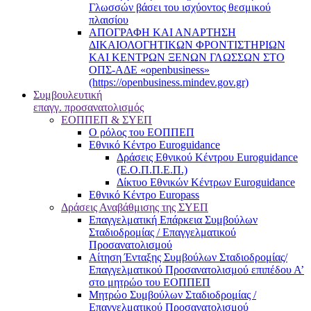
Γλωσσών βάσει του ισχύοντος θεσμικού
πλαισίου
ΑΠΟΓΡΑΦΗ ΚΑΙ ΑΝΑΡΤΗΣΗ
ΔΙΚΑΙΟΛΟΓΗΤΙΚΩΝ ΦΡΟΝΤΙΣΤΗΡΙΩΝ
ΚΑΙ ΚΕΝΤΡΩΝ ΞΕΝΩΝ ΓΛΩΣΣΩΝ ΣΤΟ
ΟΠΣ-ΑΔΕ «openbusiness»
(https://openbusiness.mindev.gov.gr)
Συμβουλευτική
επαγγ. προσανατολισμός
ΕΟΠΠΕΠ & ΣΥΕΠ
Ο ρόλος του ΕΟΠΠΕΠ
Εθνικό Κέντρο Euroguidance
Δράσεις Εθνικού Κέντρου Euroguidance
(Ε.Ο.Π.Π.Ε.Π.)
Δίκτυο Εθνικών Κέντρων Euroguidance
Εθνικό Κέντρο Europass
Δράσεις Αναβάθμισης της ΣΥΕΠ
Επαγγελματική Επάρκεια Συμβούλων
Σταδιοδρομίας / Επαγγελματικού
Προσανατολισμού
Αίτηση Ένταξης Συμβούλων Σταδιοδρομίας/
Επαγγελματικού Προσανατολισμού επιπέδου Α’
στο μητρώο του ΕΟΠΠΕΠ
Μητρώο Συμβούλων Σταδιοδρομίας /
Επαγγελματικού Προσανατολισμού