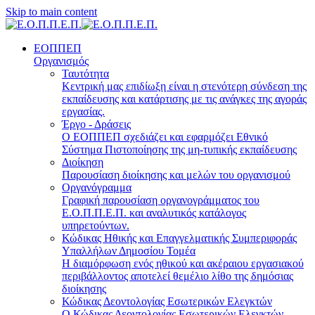
Skip to main content
ΕΟΠΠΕΠ
Οργανισμός
Ταυτότητα
Κεντρική μας επιδίωξη είναι η στενότερη σύνδεση της
εκπαίδευσης και κατάρτισης με τις ανάγκες της αγοράς
εργασίας.
Έργο - Δράσεις
Ο ΕΟΠΠΕΠ σχεδιάζει και εφαρμόζει Eθνικό
Σύστημα Πιστοποίησης της μη-τυπικής εκπαίδευσης
Διοίκηση
Παρουσίαση διοίκησης και μελών του οργανισμού
Οργανόγραμμα
Γραφική παρουσίαση οργανογράμματος του
Ε.Ο.Π.Π.Ε.Π. και αναλυτικός κατάλογος
υπηρετούντων.
Κώδικας Ηθικής και Επαγγελματικής Συμπεριφοράς
Υπαλλήλων Δημοσίου Τομέα
Η διαμόρφωση ενός ηθικού και ακέραιου εργασιακού
περιβάλλοντος αποτελεί θεμέλιο λίθο της δημόσιας
διοίκησης
Κώδικας Δεοντολογίας Εσωτερικών Ελεγκτών
Ο Κώδικας Δεοντολογίας Εσωτερικών Ελεγκτών