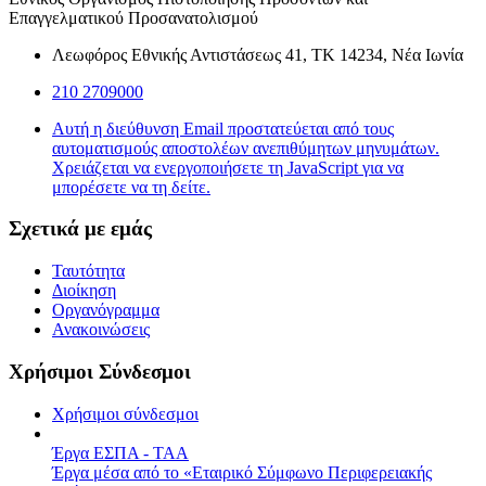
Επαγγελματικού Προσανατολισμού
Λεωφόρος Εθνικής Αντιστάσεως 41, ΤΚ 14234, Νέα Ιωνία
210 2709000
Αυτή η διεύθυνση Email προστατεύεται από τους
αυτοματισμούς αποστολέων ανεπιθύμητων μηνυμάτων.
Χρειάζεται να ενεργοποιήσετε τη JavaScript για να
μπορέσετε να τη δείτε.
Σχετικά με εμάς
Ταυτότητα
Διοίκηση
Οργανόγραμμα
Ανακοινώσεις
Χρήσιμοι Σύνδεσμοι
Χρήσιμοι σύνδεσμοι
Έργα ΕΣΠΑ - ΤΑΑ
Έργα μέσα από το «Εταιρικό Σύμφωνο Περιφερειακής