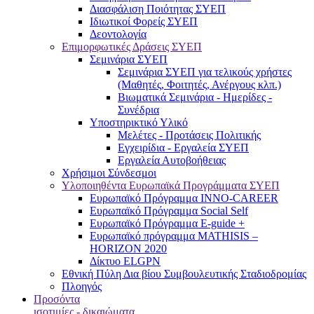
Διασφάλιση Ποιότητας ΣΥΕΠ
Ιδιωτικοί Φορείς ΣΥΕΠ
Δεοντολογία
Επιμορφωτικές Δράσεις ΣΥΕΠ
Σεμινάρια ΣΥΕΠ
Σεμινάρια ΣΥΕΠ για τελικούς χρήστες
(Μαθητές, Φοιτητές, Ανέργους κλπ.)
Βιωματικά Σεμινάρια - Ημερίδες -
Συνέδρια
Υποστηρικτικό Υλικό
Μελέτες - Προτάσεις Πολιτικής
Εγχειρίδια - Εργαλεία ΣΥΕΠ
Εργαλεία Αυτοβοήθειας
Χρήσιμοι Σύνδεσμοι
Υλοποιηθέντα Ευρωπαϊκά Προγράμματα ΣΥΕΠ
Ευρωπαϊκό Πρόγραμμα INNO-CAREER
Ευρωπαϊκό Πρόγραμμα Social Self
Ευρωπαϊκό Πρόγραμμα E-guide +
Ευρωπαϊκό πρόγραμμα MATHISIS –
HORIZON 2020
Δίκτυο ELGPN
Εθνική Πύλη Δια βίου Συμβουλευτικής Σταδιοδρομίας
Πλοηγός
Προσόντα
ισοτιμίες - δικαιώματα