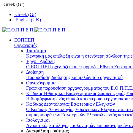
Greek (Gr)
Greek (Gr)
English (UK)
ΕΟΠΠΕΠ
Οργανισμός
Ταυτότητα
Κεντρική μας επιδίωξη είναι η στενότερη σύνδεση της ε
Έργο - Δράσεις
Ο ΕΟΠΠΕΠ σχεδιάζει και εφαρμόζει Eθνικό Σύστημα Π
Διοίκηση
Παρουσίαση διοίκησης και μελών του οργανισμού
Οργανόγραμμα
Γραφική παρουσίαση οργανογράμματος του Ε.Ο.Π.Π.Ε.Π
Κώδικας Ηθικής και Επαγγελματικής Συμπεριφοράς Υ
Η διαμόρφωση ενός ηθικού και ακέραιου εργασιακού πε
Κώδικας Δεοντολογίας Εσωτερικών Ελεγκτών
Ο Κώδικας Δεοντολογίας Εσωτερικών Ελεγκτών αποτελε
συμπεριφορά των Εσωτερικών Ελεγκτών εντός και εκτό
Ισολογισμοί
Αναλυτικός κατάλογος ισολογισμών και οικονομικών α
Διασφάλιση ποιότητας