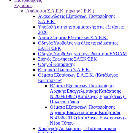
Πιστοποιήσεις
Εξετάσεις
Απόφοιτοι Σ.Α.Ε.Κ. (πρώην Ι.Ε.Κ.)
Ανακοινώσεις Εξετάσεων Πιστοποίησης
Σ.Α.Ε.Κ.
Υποβολή αίτησης συμμετοχής στις εξετάσεις
2026
Αποτελέσματα Εξετάσεων Σ.Α.Ε.Κ.
Οδηγός Υποβολής για όλες τις ειδικότητες
ΣΑΕΚ/ΣΕΚ
Οδηγός Υποβολής για την ειδικότητα ΕΥΟΑΜ
Συχνές Ερωτήσεις ΣΑΕΚ/ΣΕΚ
Οδηγοί Κατάρτισης
Θεσμικό Πλαίσιο Σ.Α.Ε.Κ.
Θέματα Εξετάσεων Σ.Α.Ε.Κ. (Κατάλογος
Ερωτήσεων)
Θέματα Εξετάσεων Πιστοποίησης
Αρχικής Επαγγελματικής Κατάρτισης
Ν.2009/1992 (Κατάλογος Ερωτήσεων) -
Παλαιού τύπου
Θέματα Εξετάσεων Πιστοποίησης
Αρχικής Επαγγελματικής Κατάρτισης
Ν.4186/2013 (Κατάλογος Ερωτήσεων) -
Νέου Τύπου
Χορήγηση Διπλώματος - Πιστοποιητικού