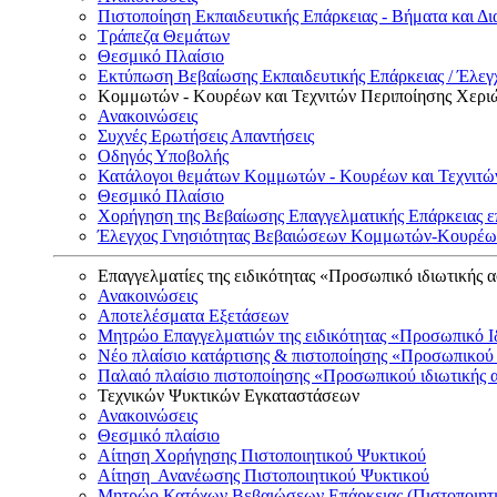
Πιστοποίηση Εκπαιδευτικής Επάρκειας - Βήματα και Δι
Τράπεζα Θεμάτων
Θεσμικό Πλαίσιο
Εκτύπωση Βεβαίωσης Εκπαιδευτικής Επάρκειας / Έλεγχ
Κομμωτών - Κουρέων και Τεχνιτών Περιποίησης Χερι
Ανακοινώσεις
Συχνές Ερωτήσεις Απαντήσεις
Οδηγός Υποβολής
Κατάλογοι θεμάτων Κομμωτών - Κουρέων και Τεχνιτώ
Θεσμικό Πλαίσιο
Χορήγηση της Βεβαίωσης Επαγγελματικής Επάρκειας ε
Έλεγχος Γνησιότητας Βεβαιώσεων Κομμωτών-Κουρέων
Επαγγελματίες της ειδικότητας «Προσωπικό ιδιωτικής 
Ανακοινώσεις
Αποτελέσματα Εξετάσεων
Μητρώο Επαγγελματιών της ειδικότητας «Προσωπικό Ι
Νέο πλαίσιο κατάρτισης & πιστοποίησης «Προσωπικού 
Παλαιό πλαίσιο πιστοποίησης «Προσωπικού ιδιωτικής 
Τεχνικών Ψυκτικών Εγκαταστάσεων
Ανακοινώσεις
Θεσμικό πλαίσιο
Αίτηση Χορήγησης Πιστοποιητικού Ψυκτικού
Αίτηση Ανανέωσης Πιστοποιητικού Ψυκτικού
Μητρώο Κατόχων Βεβαιώσεων Επάρκειας (Πιστοποιητ