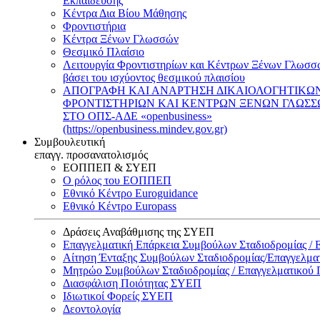
Εκπαίδευσης
Κέντρα Δια Βίου Μάθησης
Φροντιστήρια
Κέντρα Ξένων Γλωσσών
Θεσμικό Πλαίσιο
Λειτουργία Φροντιστηρίων και Κέντρων Ξένων Γλωσσ
βάσει του ισχύοντος θεσμικού πλαισίου
ΑΠΟΓΡΑΦΗ ΚΑΙ ΑΝΑΡΤΗΣΗ ΔΙΚΑΙΟΛΟΓΗΤΙΚΩ
ΦΡΟΝΤΙΣΤΗΡΙΩΝ ΚΑΙ ΚΕΝΤΡΩΝ ΞΕΝΩΝ ΓΛΩΣ
ΣΤΟ ΟΠΣ-ΑΔΕ «openbusiness»
(https://openbusiness.mindev.gov.gr)
Συμβουλευτική
επαγγ. προσανατολισμός
ΕΟΠΠΕΠ & ΣΥΕΠ
Ο ρόλος του ΕΟΠΠΕΠ
Εθνικό Κέντρο Euroguidance
Εθνικό Κέντρο Europass
Δράσεις Αναβάθμισης της ΣΥΕΠ
Επαγγελματική Επάρκεια Συμβούλων Σταδιοδρομίας /
Αίτηση Ένταξης Συμβούλων Σταδιοδρομίας/Επαγγελμ
Μητρώο Συμβούλων Σταδιοδρομίας / Επαγγελματικού
Διασφάλιση Ποιότητας ΣΥΕΠ
Ιδιωτικοί Φορείς ΣΥΕΠ
Δεοντολογία