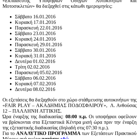
«Εκπαιδευτής Υποψηφίων Οδηγών Αυτοκινήτων και
Μοτοσικλετών» θα διεξαχθεί στις κάτωθι ημερομηνίες:
Σάββατο 16.01.2016
Κυριακή 17.01.2016
Παρασκευή 22.01.2016
Σάββατο 23.01.2016
Κυριακή 24.01.2016
Παρασκευή 29.01.2016
Σάββατο 30.01.2016
Κυριακή 31.01.2016
Δευτέρα 01.02.2016
Τρίτη 02.02.2016
Παρασκευή 05.02.2016
Σάββατο 06.02.2016
Κυριακή 07.02.2016
Δευτέρα 08.02.2016
Οι εξετάσεις θα διεξαχθούν στο χώρο στάθμευσης αυτοκινήτων της
«FAIR PLAY – ΑΚΑΔΗΜΙΑΣ ΠΟΔΟΣΦΑΙΡΟΥ», Λ. Ανθούσας
12 – ΠΑΛΛΗΝΗ ΑΤΤΙΚΗΣ.
Ώρα έναρξης της διαδικασίας:
08:00 π.μ.
Οι υποψήφιοι οφείλουν
να βρίσκονται στα Εξεταστικά Κέντρα μισή ώρα πριν την έναρξη
της εξεταστικής διαδικασίας (δηλαδή στις 07:30 π.μ.).
Για το
ΑΝΑΛΥΤΙΚΟ ΠΡΟΓΡΑΜΜΑ
των Εξετάσεων Πρακτικού
Μέρους ανά ημέρα
πατήστε
εδώ
.