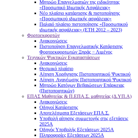
Μητρώο Επαγγελματιών της ειδικότητας
«Προσωπικό Ιδιωτικής Ασφάλειας»
Νέο πλαίσιο κατάρτισης & πιστοποίησης
«Προσωπικού ιδιωτικής ασφάλειας»
Παλαιό πλαίσιο πιστοποίησης «Προσωπικού
ιδιωτικής ασφάλειας» (ΕΤΗ 2012 – 2023)
Φορτοεκφορτών
Ανακοινώσεις
Πιστοποίηση Επαγγελματικής Κατάρτισης
Φορτοεκφορτωτών Ξηράς − Λιμένος
Τεχνικών Ψυκτικών Εγκαταστάσεων
Ανακοινώσεις
Θεσμικό πλαίσιο
Αίτηση Χορήγησης Πιστοποιητικού Ψυκτικού
Αίτηση Ανανέωσης Πιστοποιητικού Ψυκτικού
Μητρώο Κατόχων Βεβαιώσεων Επάρκειας
(Πιστοποιητικών)
ΕΠΑΣ Μαθητείας & Π.ΕΠΑ.Σ. μαθητείας (Δ.ΥΠ.Α)
Ανακοινώσεις
Oδηγοί Κατάρτισης
Αποτελέσματα Εξετάσεων ΕΠΑ.Σ.
Υποβολή αίτησης συμμετοχής στις εξετάσεις
2025Α
Οδηγός Υποβολής Εξετάσεων 2025A
Πληροφορίες Εξετάσεων 2025Α