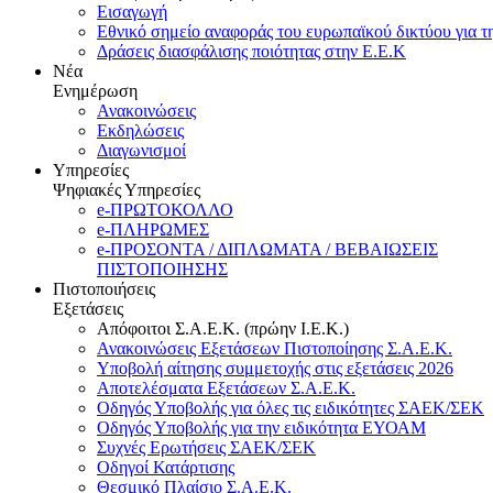
Εισαγωγή
Εθνικό σημείο αναφοράς του ευρωπαϊκού δικτύου για τ
Δράσεις διασφάλισης ποιότητας στην Ε.Ε.Κ
Νέα
Ενημέρωση
Ανακοινώσεις
Εκδηλώσεις
Διαγωνισμοί
Υπηρεσίες
Ψηφιακές Υπηρεσίες
e-ΠΡΩΤΟΚΟΛΛΟ
e-ΠΛΗΡΩΜΕΣ
e-ΠΡΟΣΟΝΤΑ / ΔΙΠΛΩΜΑΤΑ / ΒΕΒΑΙΩΣΕΙΣ
ΠΙΣΤΟΠΟΙΗΣΗΣ
Πιστοποιήσεις
Εξετάσεις
Απόφοιτοι Σ.Α.Ε.Κ. (πρώην Ι.Ε.Κ.)
Ανακοινώσεις Εξετάσεων Πιστοποίησης Σ.Α.Ε.Κ.
Υποβολή αίτησης συμμετοχής στις εξετάσεις 2026
Αποτελέσματα Εξετάσεων Σ.Α.Ε.Κ.
Οδηγός Υποβολής για όλες τις ειδικότητες ΣΑΕΚ/ΣΕΚ
Οδηγός Υποβολής για την ειδικότητα ΕΥΟΑΜ
Συχνές Ερωτήσεις ΣΑΕΚ/ΣΕΚ
Οδηγοί Κατάρτισης
Θεσμικό Πλαίσιο Σ.Α.Ε.Κ.