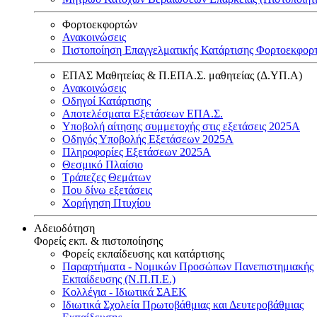
Φορτοεκφορτών
Ανακοινώσεις
Πιστοποίηση Επαγγελματικής Κατάρτισης Φορτοεκφορ
ΕΠΑΣ Μαθητείας & Π.ΕΠΑ.Σ. μαθητείας (Δ.ΥΠ.Α)
Ανακοινώσεις
Oδηγοί Κατάρτισης
Αποτελέσματα Εξετάσεων ΕΠΑ.Σ.
Υποβολή αίτησης συμμετοχής στις εξετάσεις 2025Α
Οδηγός Υποβολής Εξετάσεων 2025A
Πληροφορίες Εξετάσεων 2025Α
Θεσμικό Πλαίσιο
Τράπεζες Θεμάτων
Που δίνω εξετάσεις
Χορήγηση Πτυχίου
Αδειοδότηση
Φορείς εκπ. & πιστοποίησης
Φορείς εκπαίδευσης και κατάρτισης
Παραρτήματα - Νομικών Προσώπων Πανεπιστημιακής
Εκπαίδευσης (Ν.Π.Π.Ε.)
Κολλέγια - Ιδιωτικά ΣΑΕΚ
Ιδιωτικά Σχολεία Πρωτοβάθμιας και Δευτεροβάθμιας