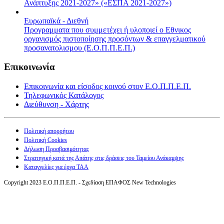
Ανάπτυξης 2021-2027» («ΕΣΠΑ 2021-2027»)
Ευρωπαϊκά - Διεθνή
Προγραμματα που συμμετέχει ή υλοποιεί ο Εθνικος
οργανισμός πιστοποίησης προσόντων & επαγγελματικού
προσανατολισμου (Ε.Ο.Π.Π.Ε.Π.)
Επικοινωνία
Επικοινωνία και είσοδος κοινού στον Ε.Ο.Π.Π.Ε.Π.
Τηλεφωνικός Κατάλογος
Διεύθυνση - Χάρτης
Πολιτική απορρήτου
Πολιτική Cookies
Δήλωση Προσβασιμότητας
Στρατηγική κατά της Απάτης στις δράσεις του Ταμείου Ανάκαμψης
Καταγγελίες για έργα ΤΑΑ
Copyright 2023 Ε.Ο.Π.Π.Ε.Π. - Σχεδίαση ΕΠΑΦΟΣ New Technologies