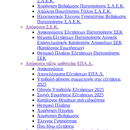
Σ.Α.Ε.Κ.
Χορήγηση Βεβαίωσης Πιστοποίησης Σ.Α.Ε.Κ.
Απώλεια Πρωτότυπου Τίτλου Σ.Α.Ε.Κ.
Ηλεκτρονικός Έλεγχος Γνησιότητας Βεβαίωσης
Πιστοποίησης Σ.Α.Ε.Κ.
Απόφοιτοι Σ.Ε.Κ.
Ανακοινώσεις Εξετάσεων Πιστοποίησης ΣΕΚ
Θέματα Εξετάσεων Πιστοποίησης Αρχικής
Επαγγελματικής Κατάρτισης Αποφοίτων ΣΕΚ
(Κατάλογος Ερωτήσεων)
Θεσμικό Πλαίσιο Εξετάσεων Πιστοποίησης
ΣΕΚ
Απόφοιτοι τάξης μαθητείας ΕΠΑ.Λ.
Ανακοινώσεις
Αποτελέσματα Εξετάσεων ΕΠΑ.Λ.
Υποβολή αίτησης συμμετοχής στις εξετάσεις
2025
Οδηγός Υποβολής Εξετάσεων 2025
Συχνές Ερωτήσεις Εξετάσεων 2025
Κατάλογος Θεμάτων ανά ειδικότητα
Θεσμικό Πλαίσιο
Χορήγηση Πτυχίου
Χορήγηση Βεβαίωσης
Έλεγχος Γνησιότητας
Που δίνω εξετάσεις