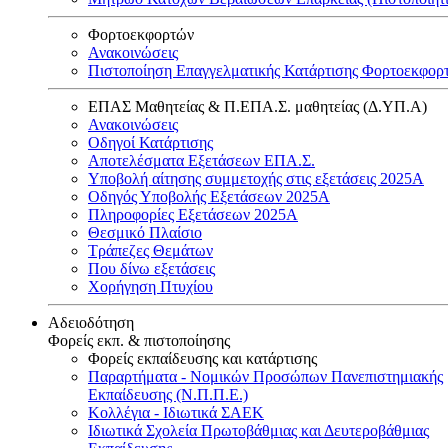
Φορτοεκφορτών
Ανακοινώσεις
Πιστοποίηση Επαγγελματικής Κατάρτισης Φορτοεκφορ
ΕΠΑΣ Μαθητείας & Π.ΕΠΑ.Σ. μαθητείας (Δ.ΥΠ.Α)
Ανακοινώσεις
Oδηγοί Κατάρτισης
Αποτελέσματα Εξετάσεων ΕΠΑ.Σ.
Υποβολή αίτησης συμμετοχής στις εξετάσεις 2025Α
Οδηγός Υποβολής Εξετάσεων 2025A
Πληροφορίες Εξετάσεων 2025Α
Θεσμικό Πλαίσιο
Τράπεζες Θεμάτων
Που δίνω εξετάσεις
Χορήγηση Πτυχίου
Αδειοδότηση
Φορείς εκπ. & πιστοποίησης
Φορείς εκπαίδευσης και κατάρτισης
Παραρτήματα - Νομικών Προσώπων Πανεπιστημιακής
Εκπαίδευσης (Ν.Π.Π.Ε.)
Κολλέγια - Ιδιωτικά ΣΑΕΚ
Ιδιωτικά Σχολεία Πρωτοβάθμιας και Δευτεροβάθμιας