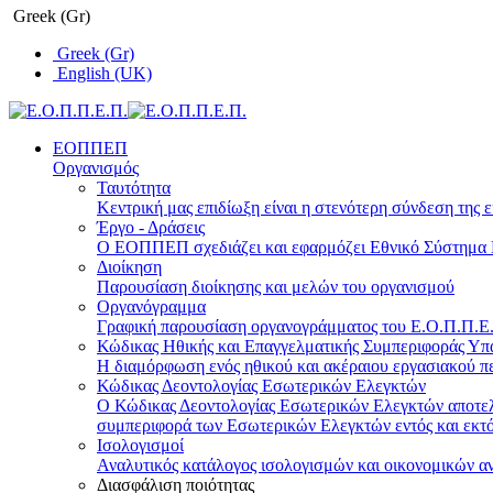
Greek (Gr)
Greek (Gr)
English (UK)
ΕΟΠΠΕΠ
Οργανισμός
Ταυτότητα
Κεντρική μας επιδίωξη είναι η στενότερη σύνδεση της ε
Έργο - Δράσεις
Ο ΕΟΠΠΕΠ σχεδιάζει και εφαρμόζει Eθνικό Σύστημα Π
Διοίκηση
Παρουσίαση διοίκησης και μελών του οργανισμού
Οργανόγραμμα
Γραφική παρουσίαση οργανογράμματος του Ε.Ο.Π.Π.Ε.Π
Κώδικας Ηθικής και Επαγγελματικής Συμπεριφοράς Υ
Η διαμόρφωση ενός ηθικού και ακέραιου εργασιακού πε
Κώδικας Δεοντολογίας Εσωτερικών Ελεγκτών
Ο Κώδικας Δεοντολογίας Εσωτερικών Ελεγκτών αποτελε
συμπεριφορά των Εσωτερικών Ελεγκτών εντός και εκτό
Ισολογισμοί
Αναλυτικός κατάλογος ισολογισμών και οικονομικών α
Διασφάλιση ποιότητας