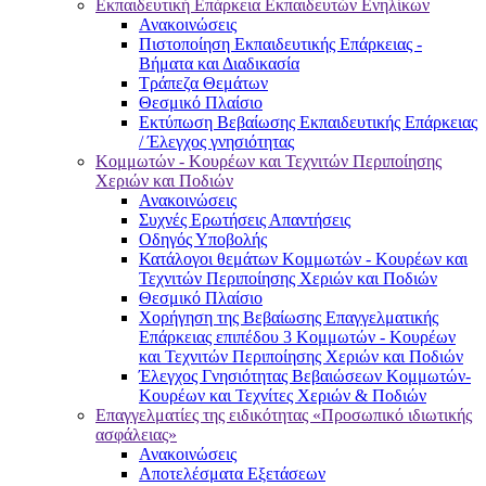
Εκπαιδευτική Επάρκεια Εκπαιδευτών Ενηλίκων
Ανακοινώσεις
Πιστοποίηση Εκπαιδευτικής Επάρκειας -
Βήματα και Διαδικασία
Τράπεζα Θεμάτων
Θεσμικό Πλαίσιο
Εκτύπωση Βεβαίωσης Εκπαιδευτικής Επάρκειας
/ Έλεγχος γνησιότητας
Κομμωτών - Κουρέων και Τεχνιτών Περιποίησης
Χεριών και Ποδιών
Ανακοινώσεις
Συχνές Ερωτήσεις Απαντήσεις
Οδηγός Υποβολής
Κατάλογοι θεμάτων Κομμωτών - Κουρέων και
Τεχνιτών Περιποίησης Χεριών και Ποδιών
Θεσμικό Πλαίσιο
Χορήγηση της Βεβαίωσης Επαγγελματικής
Επάρκειας επιπέδου 3 Κομμωτών - Κουρέων
και Τεχνιτών Περιποίησης Χεριών και Ποδιών
Έλεγχος Γνησιότητας Βεβαιώσεων Κομμωτών-
Κουρέων και Τεχνίτες Χεριών & Ποδιών
Επαγγελματίες της ειδικότητας «Προσωπικό ιδιωτικής
ασφάλειας»
Ανακοινώσεις
Αποτελέσματα Εξετάσεων