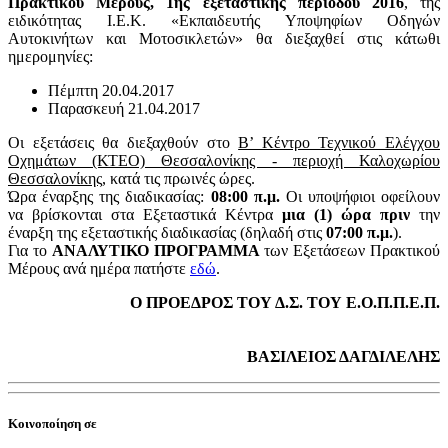
Πρακτικού Μέρους, 1ης εξεταστικής περιόδου 2016
, της
ειδικότητας Ι.Ε.Κ. «Εκπαιδευτής Υποψηφίων Οδηγών
Αυτοκινήτων και Μοτοσικλετών» θα διεξαχθεί στις κάτωθι
ημερομηνίες:
Πέμπτη 20.04.2017
Παρασκευή 21.04.2017
Οι εξετάσεις θα διεξαχθούν στο
Β’ Κέντρο Τεχνικού Ελέγχου
Οχημάτων (ΚΤΕΟ) Θεσσαλονίκης - περιοχή Καλοχωρίου
Θεσσαλονίκης
, κατά τις πρωινές ώρες.
Ώρα έναρξης της διαδικασίας:
08:00 π.μ.
Οι υποψήφιοι οφείλουν
να βρίσκονται στα Εξεταστικά Κέντρα
μια (1) ώρα πριν
την
έναρξη της εξεταστικής διαδικασίας (δηλαδή στις
07:00 π.μ.
).
Για το
ΑΝΑΛΥΤΙΚΟ ΠΡΟΓΡΑΜΜΑ
των Εξετάσεων Πρακτικού
Μέρους ανά ημέρα πατήστε
εδώ
.
Ο ΠΡΟΕΔΡΟΣ ΤΟΥ Δ.Σ. ΤΟΥ Ε.Ο.Π.Π.Ε.Π.
ΒΑΣΙΛΕΙΟΣ ΔΑΓΔΙΛΕΛΗΣ
Κοινοποίηση σε