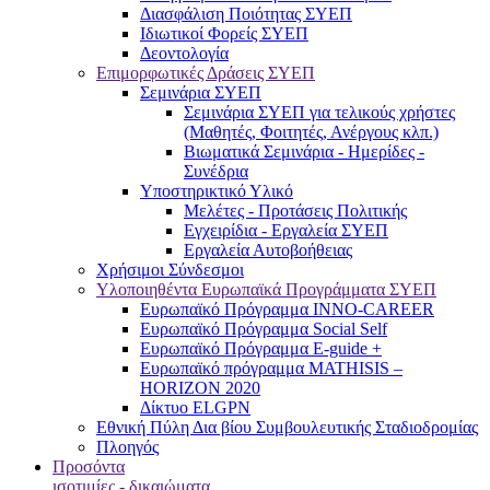
Διασφάλιση Ποιότητας ΣΥΕΠ
Ιδιωτικοί Φορείς ΣΥΕΠ
Δεοντολογία
Επιμορφωτικές Δράσεις ΣΥΕΠ
Σεμινάρια ΣΥΕΠ
Σεμινάρια ΣΥΕΠ για τελικούς χρήστες
(Μαθητές, Φοιτητές, Ανέργους κλπ.)
Βιωματικά Σεμινάρια - Ημερίδες -
Συνέδρια
Υποστηρικτικό Υλικό
Μελέτες - Προτάσεις Πολιτικής
Εγχειρίδια - Εργαλεία ΣΥΕΠ
Εργαλεία Αυτοβοήθειας
Χρήσιμοι Σύνδεσμοι
Υλοποιηθέντα Ευρωπαϊκά Προγράμματα ΣΥΕΠ
Ευρωπαϊκό Πρόγραμμα INNO-CAREER
Ευρωπαϊκό Πρόγραμμα Social Self
Ευρωπαϊκό Πρόγραμμα E-guide +
Ευρωπαϊκό πρόγραμμα MATHISIS –
HORIZON 2020
Δίκτυο ELGPN
Εθνική Πύλη Δια βίου Συμβουλευτικής Σταδιοδρομίας
Πλοηγός
Προσόντα
ισοτιμίες - δικαιώματα