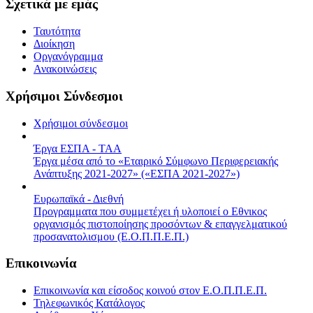
Σχετικά με εμάς
Ταυτότητα
Διοίκηση
Οργανόγραμμα
Ανακοινώσεις
Χρήσιμοι Σύνδεσμοι
Χρήσιμοι σύνδεσμοι
Έργα ΕΣΠΑ - ΤΑΑ
Έργα μέσα από το «Εταιρικό Σύμφωνο Περιφερειακής
Ανάπτυξης 2021-2027» («ΕΣΠΑ 2021-2027»)
Ευρωπαϊκά - Διεθνή
Προγραμματα που συμμετέχει ή υλοποιεί ο Εθνικος
οργανισμός πιστοποίησης προσόντων & επαγγελματικού
προσανατολισμου (Ε.Ο.Π.Π.Ε.Π.)
Επικοινωνία
Επικοινωνία και είσοδος κοινού στον Ε.Ο.Π.Π.Ε.Π.
Τηλεφωνικός Κατάλογος