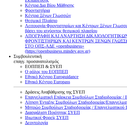
Εκπαίδευσης
Κέντρα Δια Βίου Μάθησης
Φροντιστήρια
Κέντρα Ξένων Γλωσσών
Θεσμικό Πλαίσιο
Λειτουργία Φροντιστηρίων και Κέντρων Ξένων Γλωσσ
βάσει του ισχύοντος θεσμικού πλαισίου
ΑΠΟΓΡΑΦΗ ΚΑΙ ΑΝΑΡΤΗΣΗ ΔΙΚΑΙΟΛΟΓΗΤΙΚΩ
ΦΡΟΝΤΙΣΤΗΡΙΩΝ ΚΑΙ ΚΕΝΤΡΩΝ ΞΕΝΩΝ ΓΛΩΣ
ΣΤΟ ΟΠΣ-ΑΔΕ «openbusiness»
(https://openbusiness.mindev.gov.gr)
Συμβουλευτική
επαγγ. προσανατολισμός
ΕΟΠΠΕΠ & ΣΥΕΠ
Ο ρόλος του ΕΟΠΠΕΠ
Εθνικό Κέντρο Euroguidance
Εθνικό Κέντρο Europass
Δράσεις Αναβάθμισης της ΣΥΕΠ
Επαγγελματική Επάρκεια Συμβούλων Σταδιοδρομίας /
Αίτηση Ένταξης Συμβούλων Σταδιοδρομίας/Επαγγελμ
Μητρώο Συμβούλων Σταδιοδρομίας / Επαγγελματικού
Διασφάλιση Ποιότητας ΣΥΕΠ
Ιδιωτικοί Φορείς ΣΥΕΠ
Δεοντολογία