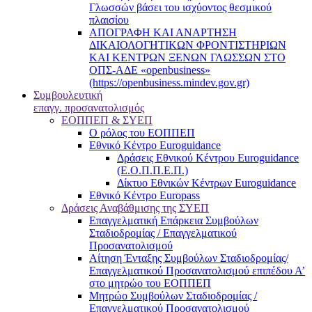
Γλωσσών βάσει του ισχύοντος θεσμικού
πλαισίου
ΑΠΟΓΡΑΦΗ ΚΑΙ ΑΝΑΡΤΗΣΗ
ΔΙΚΑΙΟΛΟΓΗΤΙΚΩΝ ΦΡΟΝΤΙΣΤΗΡΙΩΝ
ΚΑΙ ΚΕΝΤΡΩΝ ΞΕΝΩΝ ΓΛΩΣΣΩΝ ΣΤΟ
ΟΠΣ-ΑΔΕ «openbusiness»
(https://openbusiness.mindev.gov.gr)
Συμβουλευτική
επαγγ. προσανατολισμός
ΕΟΠΠΕΠ & ΣΥΕΠ
Ο ρόλος του ΕΟΠΠΕΠ
Εθνικό Κέντρο Euroguidance
Δράσεις Εθνικού Κέντρου Euroguidance
(Ε.Ο.Π.Π.Ε.Π.)
Δίκτυο Εθνικών Κέντρων Euroguidance
Εθνικό Κέντρο Europass
Δράσεις Αναβάθμισης της ΣΥΕΠ
Επαγγελματική Επάρκεια Συμβούλων
Σταδιοδρομίας / Επαγγελματικού
Προσανατολισμού
Αίτηση Ένταξης Συμβούλων Σταδιοδρομίας/
Επαγγελματικού Προσανατολισμού επιπέδου Α’
στο μητρώο του ΕΟΠΠΕΠ
Μητρώο Συμβούλων Σταδιοδρομίας /
Επαγγελματικού Προσανατολισμού