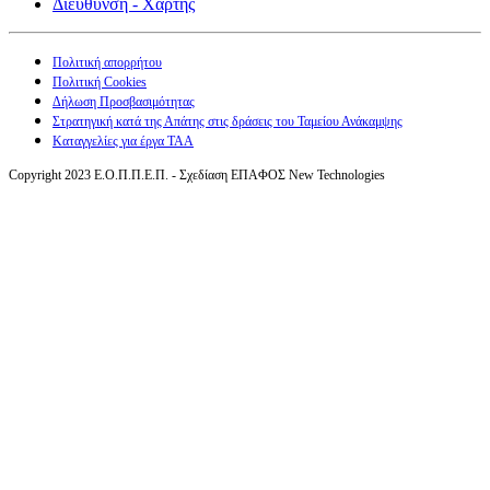
Διεύθυνση - Χάρτης
Πολιτική απορρήτου
Πολιτική Cookies
Δήλωση Προσβασιμότητας
Στρατηγική κατά της Απάτης στις δράσεις του Ταμείου Ανάκαμψης
Καταγγελίες για έργα ΤΑΑ
Copyright 2023 Ε.Ο.Π.Π.Ε.Π. - Σχεδίαση ΕΠΑΦΟΣ New Technologies