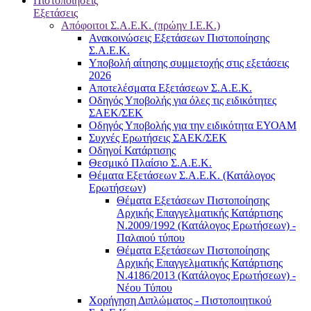
Πιστοποιήσεις
Εξετάσεις
Απόφοιτοι Σ.Α.Ε.Κ. (πρώην Ι.Ε.Κ.)
Ανακοινώσεις Εξετάσεων Πιστοποίησης
Σ.Α.Ε.Κ.
Υποβολή αίτησης συμμετοχής στις εξετάσεις
2026
Αποτελέσματα Εξετάσεων Σ.Α.Ε.Κ.
Οδηγός Υποβολής για όλες τις ειδικότητες
ΣΑΕΚ/ΣΕΚ
Οδηγός Υποβολής για την ειδικότητα ΕΥΟΑΜ
Συχνές Ερωτήσεις ΣΑΕΚ/ΣΕΚ
Οδηγοί Κατάρτισης
Θεσμικό Πλαίσιο Σ.Α.Ε.Κ.
Θέματα Εξετάσεων Σ.Α.Ε.Κ. (Κατάλογος
Ερωτήσεων)
Θέματα Εξετάσεων Πιστοποίησης
Αρχικής Επαγγελματικής Κατάρτισης
Ν.2009/1992 (Κατάλογος Ερωτήσεων) -
Παλαιού τύπου
Θέματα Εξετάσεων Πιστοποίησης
Αρχικής Επαγγελματικής Κατάρτισης
Ν.4186/2013 (Κατάλογος Ερωτήσεων) -
Νέου Τύπου
Χορήγηση Διπλώματος - Πιστοποιητικού