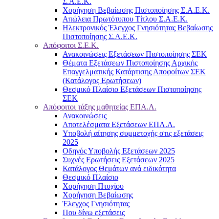
Σ.Α.Ε.Κ.
Χορήγηση Βεβαίωσης Πιστοποίησης Σ.Α.Ε.Κ.
Απώλεια Πρωτότυπου Τίτλου Σ.Α.Ε.Κ.
Ηλεκτρονικός Έλεγχος Γνησιότητας Βεβαίωσης
Πιστοποίησης Σ.Α.Ε.Κ.
Απόφοιτοι Σ.Ε.Κ.
Ανακοινώσεις Εξετάσεων Πιστοποίησης ΣΕΚ
Θέματα Εξετάσεων Πιστοποίησης Αρχικής
Επαγγελματικής Κατάρτισης Αποφοίτων ΣΕΚ
(Κατάλογος Ερωτήσεων)
Θεσμικό Πλαίσιο Εξετάσεων Πιστοποίησης
ΣΕΚ
Απόφοιτοι τάξης μαθητείας ΕΠΑ.Λ.
Ανακοινώσεις
Αποτελέσματα Εξετάσεων ΕΠΑ.Λ.
Υποβολή αίτησης συμμετοχής στις εξετάσεις
2025
Οδηγός Υποβολής Εξετάσεων 2025
Συχνές Ερωτήσεις Εξετάσεων 2025
Κατάλογος Θεμάτων ανά ειδικότητα
Θεσμικό Πλαίσιο
Χορήγηση Πτυχίου
Χορήγηση Βεβαίωσης
Έλεγχος Γνησιότητας
Που δίνω εξετάσεις