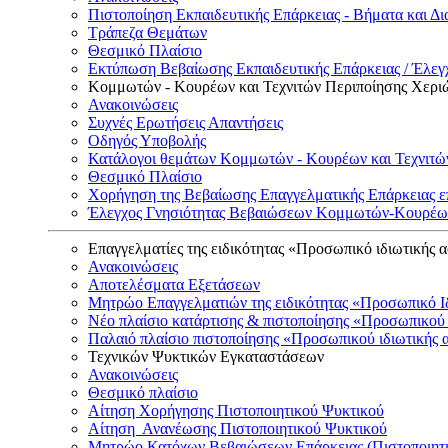
Πιστοποίηση Εκπαιδευτικής Επάρκειας - Βήματα και Δι
Τράπεζα Θεμάτων
Θεσμικό Πλαίσιο
Εκτύπωση Βεβαίωσης Εκπαιδευτικής Επάρκειας / Έλεγχ
Κομμωτών - Κουρέων και Τεχνιτών Περιποίησης Χερι
Ανακοινώσεις
Συχνές Ερωτήσεις Απαντήσεις
Οδηγός Υποβολής
Κατάλογοι θεμάτων Κομμωτών - Κουρέων και Τεχνιτώ
Θεσμικό Πλαίσιο
Χορήγηση της Βεβαίωσης Επαγγελματικής Επάρκειας ε
Έλεγχος Γνησιότητας Βεβαιώσεων Κομμωτών-Κουρέων
Επαγγελματίες της ειδικότητας «Προσωπικό ιδιωτικής 
Ανακοινώσεις
Αποτελέσματα Εξετάσεων
Μητρώο Επαγγελματιών της ειδικότητας «Προσωπικό Ι
Νέο πλαίσιο κατάρτισης & πιστοποίησης «Προσωπικού 
Παλαιό πλαίσιο πιστοποίησης «Προσωπικού ιδιωτικής 
Τεχνικών Ψυκτικών Εγκαταστάσεων
Ανακοινώσεις
Θεσμικό πλαίσιο
Αίτηση Χορήγησης Πιστοποιητικού Ψυκτικού
Αίτηση Ανανέωσης Πιστοποιητικού Ψυκτικού
Μητρώο Κατόχων Βεβαιώσεων Επάρκειας (Πιστοποιητ