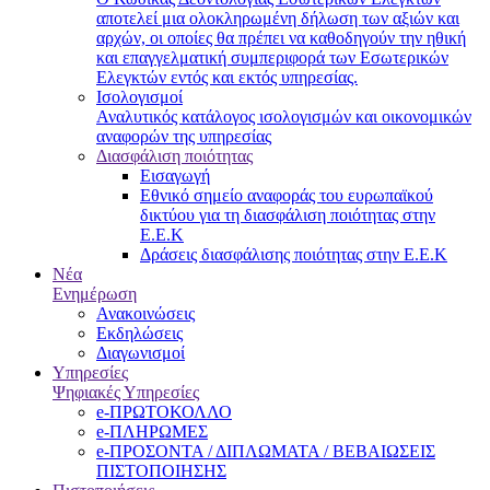
αποτελεί μια ολοκληρωμένη δήλωση των αξιών και
αρχών, οι οποίες θα πρέπει να καθοδηγούν την ηθική
και επαγγελματική συμπεριφορά των Εσωτερικών
Ελεγκτών εντός και εκτός υπηρεσίας.
Ισολογισμοί
Αναλυτικός κατάλογος ισολογισμών και οικονομικών
αναφορών της υπηρεσίας
Διασφάλιση ποιότητας
Εισαγωγή
Εθνικό σημείο αναφοράς του ευρωπαϊκού
δικτύου για τη διασφάλιση ποιότητας στην
Ε.Ε.Κ
Δράσεις διασφάλισης ποιότητας στην Ε.Ε.Κ
Νέα
Ενημέρωση
Ανακοινώσεις
Εκδηλώσεις
Διαγωνισμοί
Υπηρεσίες
Ψηφιακές Υπηρεσίες
e-ΠΡΩΤΟΚΟΛΛΟ
e-ΠΛΗΡΩΜΕΣ
e-ΠΡΟΣΟΝΤΑ / ΔΙΠΛΩΜΑΤΑ / ΒΕΒΑΙΩΣΕΙΣ
ΠΙΣΤΟΠΟΙΗΣΗΣ