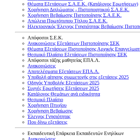
Θέματα Εξετάσεων Σ.Α.Ε.Κ. (Κατάλογος Ερωτήσεων)
Χορήγηση Διπλώματος - Πιστοποιητικού Σ.Α.Ε.Κ.
Χορήγηση Βεβαίωσης Πιστοποίησης Σ.Α.Ε.Κ.
Απώλεια Πρωτότυπου Τίτλου Σ.Α.Ε.Κ.
Ηλεκτρονικός Έλεγχος Γνησιότητας Βεβαίωσης Πιστοπ
Απόφοιτοι Σ.Ε.Κ.
Ανακοινώσεις Εξετάσεων Πιστοποίησης ΣΕΚ
Θέματα Εξετάσεων Πιστοποίησης Αρχικής Επαγγελματ
Θεσμικό Πλαίσιο Εξετάσεων Πιστοποίησης ΣΕΚ
Απόφοιτοι τάξης μαθητείας ΕΠΑ.Λ.
Ανακοινώσεις
Αποτελέσματα Εξετάσεων ΕΠΑ.Λ.
Υποβολή αίτησης συμμετοχής στις εξετάσεις 2025
Οδηγός Υποβολής Εξετάσεων 2025
Συχνές Ερωτήσεις Εξετάσεων 2025
Κατάλογος Θεμάτων ανά ειδικότητα
Θεσμικό Πλαίσιο
Χορήγηση Πτυχίου
Χορήγηση Βεβαίωσης
Έλεγχος Γνησιότητας
Που δίνω εξετάσεις
Εκπαιδευτική Επάρκεια Εκπαιδευτών Ενηλίκων
Ανακοινώσεις