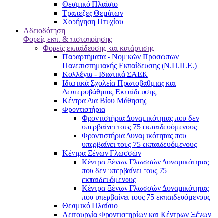
Θεσμικό Πλαίσιο
Τράπεζες Θεμάτων
Χορήγηση Πτυχίου
Αδειοδότηση
Φορείς εκπ. & πιστοποίησης
Φορείς εκπαίδευσης και κατάρτισης
Παραρτήματα - Νομικών Προσώπων
Πανεπιστημιακής Εκπαίδευσης (Ν.Π.Π.Ε.)
Κολλέγια - Ιδιωτικά ΣΑΕΚ
Ιδιωτικά Σχολεία Πρωτοβάθμιας και
Δευτεροβάθμιας Εκπαίδευσης
Κέντρα Δια Βίου Μάθησης
Φροντιστήρια
Φροντιστήρια Δυναμικότητας που δεν
υπερβαίνει τους 75 εκπαιδευόμενους
Φροντιστήρια Δυναμικότητας που
υπερβαίνει τους 75 εκπαιδευόμενους
Κέντρα Ξένων Γλωσσών
Kέντρα Ξένων Γλωσσών Δυναμικότητας
που δεν υπερβαίνει τους 75
εκπαιδευόμενους
Kέντρα Ξένων Γλωσσών Δυναμικότητας
που υπερβαίνει τους 75 εκπαιδευόμενους
Θεσμικό Πλαίσιο
Λειτουργία Φροντιστηρίων και Κέντρων Ξένων