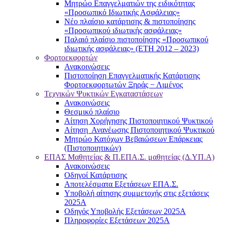
Μητρώο Επαγγελματιών της ειδικότητας
«Προσωπικό Ιδιωτικής Ασφάλειας»
Νέο πλαίσιο κατάρτισης & πιστοποίησης
«Προσωπικού ιδιωτικής ασφάλειας»
Παλαιό πλαίσιο πιστοποίησης «Προσωπικού
ιδιωτικής ασφάλειας» (ΕΤΗ 2012 – 2023)
Φορτοεκφορτών
Ανακοινώσεις
Πιστοποίηση Επαγγελματικής Κατάρτισης
Φορτοεκφορτωτών Ξηράς − Λιμένος
Τεχνικών Ψυκτικών Εγκαταστάσεων
Ανακοινώσεις
Θεσμικό πλαίσιο
Αίτηση Χορήγησης Πιστοποιητικού Ψυκτικού
Αίτηση Ανανέωσης Πιστοποιητικού Ψυκτικού
Μητρώο Κατόχων Βεβαιώσεων Επάρκειας
(Πιστοποιητικών)
ΕΠΑΣ Μαθητείας & Π.ΕΠΑ.Σ. μαθητείας (Δ.ΥΠ.Α)
Ανακοινώσεις
Oδηγοί Κατάρτισης
Αποτελέσματα Εξετάσεων ΕΠΑ.Σ.
Υποβολή αίτησης συμμετοχής στις εξετάσεις
2025Α
Οδηγός Υποβολής Εξετάσεων 2025A
Πληροφορίες Εξετάσεων 2025Α