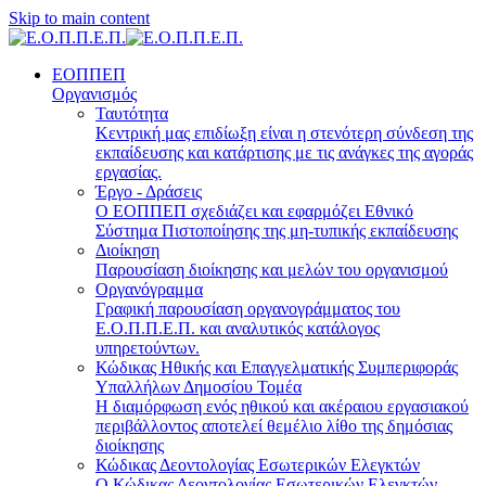
Skip to main content
ΕΟΠΠΕΠ
Οργανισμός
Ταυτότητα
Κεντρική μας επιδίωξη είναι η στενότερη σύνδεση της
εκπαίδευσης και κατάρτισης με τις ανάγκες της αγοράς
εργασίας.
Έργο - Δράσεις
Ο ΕΟΠΠΕΠ σχεδιάζει και εφαρμόζει Eθνικό
Σύστημα Πιστοποίησης της μη-τυπικής εκπαίδευσης
Διοίκηση
Παρουσίαση διοίκησης και μελών του οργανισμού
Οργανόγραμμα
Γραφική παρουσίαση οργανογράμματος του
Ε.Ο.Π.Π.Ε.Π. και αναλυτικός κατάλογος
υπηρετούντων.
Κώδικας Ηθικής και Επαγγελματικής Συμπεριφοράς
Υπαλλήλων Δημοσίου Τομέα
Η διαμόρφωση ενός ηθικού και ακέραιου εργασιακού
περιβάλλοντος αποτελεί θεμέλιο λίθο της δημόσιας
διοίκησης
Κώδικας Δεοντολογίας Εσωτερικών Ελεγκτών
Ο Κώδικας Δεοντολογίας Εσωτερικών Ελεγκτών