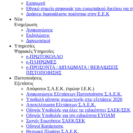
Εισαγωγή
Εθνικό σημείο αναφοράς του ευρωπαϊκού δικτύου για τ
Δράσεις διασφάλισης ποιότητας στην Ε.Ε.Κ
Νέα
Ενημέρωση
Ανακοινώσεις
Εκδηλώσεις
Διαγωνισμοί
Υπηρεσίες
Ψηφιακές Υπηρεσίες
e-ΠΡΩΤΟΚΟΛΛΟ
e-ΠΛΗΡΩΜΕΣ
e-ΠΡΟΣΟΝΤΑ / ΔΙΠΛΩΜΑΤΑ / ΒΕΒΑΙΩΣΕΙΣ
ΠΙΣΤΟΠΟΙΗΣΗΣ
Πιστοποιήσεις
Εξετάσεις
Απόφοιτοι Σ.Α.Ε.Κ. (πρώην Ι.Ε.Κ.)
Ανακοινώσεις Εξετάσεων Πιστοποίησης Σ.Α.Ε.Κ.
Υποβολή αίτησης συμμετοχής στις εξετάσεις 2026
Αποτελέσματα Εξετάσεων Σ.Α.Ε.Κ.
Οδηγός Υποβολής για όλες τις ειδικότητες ΣΑΕΚ/ΣΕΚ
Οδηγός Υποβολής για την ειδικότητα ΕΥΟΑΜ
Συχνές Ερωτήσεις ΣΑΕΚ/ΣΕΚ
Οδηγοί Κατάρτισης
Θεσμικό Πλαίσιο Σ.Α.Ε.Κ.