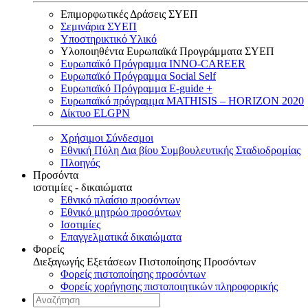
Επιμορφωτικές Δράσεις ΣΥΕΠ
Σεμινάρια ΣΥΕΠ
Υποστηρικτικό Υλικό
Υλοποιηθέντα Ευρωπαϊκά Προγράμματα ΣΥΕΠ
Ευρωπαϊκό Πρόγραμμα INNO-CAREER
Ευρωπαϊκό Πρόγραμμα Social Self
Ευρωπαϊκό Πρόγραμμα E-guide +
Ευρωπαϊκό πρόγραμμα MATHISIS – HORIZON 2020
Δίκτυο ELGPN
Χρήσιμοι Σύνδεσμοι
Εθνική Πύλη Δια βίου Συμβουλευτικής Σταδιοδρομίας
Πλοηγός
Προσόντα
ισοτιμίες - δικαιώματα
Εθνικό πλαίσιο προσόντων
Εθνικό μητρώο προσόντων
Ισοτιμίες
Επαγγελματικά δικαιώματα
Φορείς
Διεξαγωγής Εξετάσεων Πιστοποίησης Προσόντων
Φορείς πιστοποίησης προσόντων
Φορείς χορήγησης πιστοποιητικών πληροφορικής