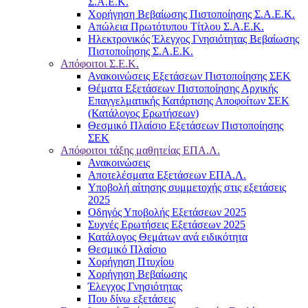
Σ.Α.Ε.Κ.
Χορήγηση Βεβαίωσης Πιστοποίησης Σ.Α.Ε.Κ.
Απώλεια Πρωτότυπου Τίτλου Σ.Α.Ε.Κ.
Ηλεκτρονικός Έλεγχος Γνησιότητας Βεβαίωσης
Πιστοποίησης Σ.Α.Ε.Κ.
Απόφοιτοι Σ.Ε.Κ.
Ανακοινώσεις Εξετάσεων Πιστοποίησης ΣΕΚ
Θέματα Εξετάσεων Πιστοποίησης Αρχικής
Επαγγελματικής Κατάρτισης Αποφοίτων ΣΕΚ
(Κατάλογος Ερωτήσεων)
Θεσμικό Πλαίσιο Εξετάσεων Πιστοποίησης
ΣΕΚ
Απόφοιτοι τάξης μαθητείας ΕΠΑ.Λ.
Ανακοινώσεις
Αποτελέσματα Εξετάσεων ΕΠΑ.Λ.
Υποβολή αίτησης συμμετοχής στις εξετάσεις
2025
Οδηγός Υποβολής Εξετάσεων 2025
Συχνές Ερωτήσεις Εξετάσεων 2025
Κατάλογος Θεμάτων ανά ειδικότητα
Θεσμικό Πλαίσιο
Χορήγηση Πτυχίου
Χορήγηση Βεβαίωσης
Έλεγχος Γνησιότητας
Που δίνω εξετάσεις