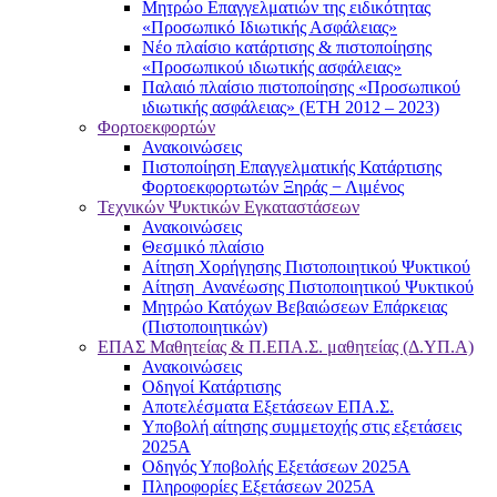
Μητρώο Επαγγελματιών της ειδικότητας
«Προσωπικό Ιδιωτικής Ασφάλειας»
Νέο πλαίσιο κατάρτισης & πιστοποίησης
«Προσωπικού ιδιωτικής ασφάλειας»
Παλαιό πλαίσιο πιστοποίησης «Προσωπικού
ιδιωτικής ασφάλειας» (ΕΤΗ 2012 – 2023)
Φορτοεκφορτών
Ανακοινώσεις
Πιστοποίηση Επαγγελματικής Κατάρτισης
Φορτοεκφορτωτών Ξηράς − Λιμένος
Τεχνικών Ψυκτικών Εγκαταστάσεων
Ανακοινώσεις
Θεσμικό πλαίσιο
Αίτηση Χορήγησης Πιστοποιητικού Ψυκτικού
Αίτηση Ανανέωσης Πιστοποιητικού Ψυκτικού
Μητρώο Κατόχων Βεβαιώσεων Επάρκειας
(Πιστοποιητικών)
ΕΠΑΣ Μαθητείας & Π.ΕΠΑ.Σ. μαθητείας (Δ.ΥΠ.Α)
Ανακοινώσεις
Oδηγοί Κατάρτισης
Αποτελέσματα Εξετάσεων ΕΠΑ.Σ.
Υποβολή αίτησης συμμετοχής στις εξετάσεις
2025Α
Οδηγός Υποβολής Εξετάσεων 2025A
Πληροφορίες Εξετάσεων 2025Α