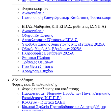
Φορτοεκφορτών
Ανακοινώσεις
Πιστοποίηση Επαγγελματικής Κατάρτισης Φορτοεκφορ
ΕΠΑΣ Μαθητείας & Π.ΕΠΑ.Σ. μαθητείας (Δ.ΥΠ.Α)
Ανακοινώσεις
Oδηγοί Κατάρτισης
Αποτελέσματα Εξετάσεων ΕΠΑ.Σ.
Υποβολή αίτησης συμμετοχής στις εξετάσεις 2025Α
Οδηγός Υποβολής Εξετάσεων 2025A
Πληροφορίες Εξετάσεων 2025Α
Θεσμικό Πλαίσιο
Τράπεζες Θεμάτων
Που δίνω εξετάσεις
Χορήγηση Πτυχίου
Αδειοδότηση
Φορείς εκπ. & πιστοποίησης
Φορείς εκπαίδευσης και κατάρτισης
Παραρτήματα - Νομικών Προσώπων Πανεπιστημιακής
Εκπαίδευσης (Ν.Π.Π.Ε.)
Κολλέγια - Ιδιωτικά ΣΑΕΚ
Ιδιωτικά Σχολεία Πρωτοβάθμιας και Δευτεροβάθμιας