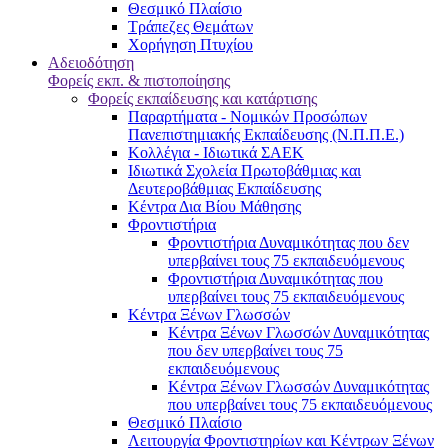
Θεσμικό Πλαίσιο
Τράπεζες Θεμάτων
Χορήγηση Πτυχίου
Αδειοδότηση
Φορείς εκπ. & πιστοποίησης
Φορείς εκπαίδευσης και κατάρτισης
Παραρτήματα - Νομικών Προσώπων
Πανεπιστημιακής Εκπαίδευσης (Ν.Π.Π.Ε.)
Κολλέγια - Ιδιωτικά ΣΑΕΚ
Ιδιωτικά Σχολεία Πρωτοβάθμιας και
Δευτεροβάθμιας Εκπαίδευσης
Κέντρα Δια Βίου Μάθησης
Φροντιστήρια
Φροντιστήρια Δυναμικότητας που δεν
υπερβαίνει τους 75 εκπαιδευόμενους
Φροντιστήρια Δυναμικότητας που
υπερβαίνει τους 75 εκπαιδευόμενους
Κέντρα Ξένων Γλωσσών
Kέντρα Ξένων Γλωσσών Δυναμικότητας
που δεν υπερβαίνει τους 75
εκπαιδευόμενους
Kέντρα Ξένων Γλωσσών Δυναμικότητας
που υπερβαίνει τους 75 εκπαιδευόμενους
Θεσμικό Πλαίσιο
Λειτουργία Φροντιστηρίων και Κέντρων Ξένων