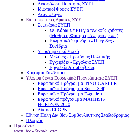
Διασφάλιση Ποιότητας ΣΥΕΠ
Ιδιωτικοί Φορείς ΣΥΕΠ
Δεοντολογία
Επιμορφωτικές Δράσεις ΣΥΕΠ
Σεμινάρια ΣΥΕΠ
Σεμινάρια ΣΥΕΠ για τελικούς χρήστες
(Μαθητές, Φοιτητές, Ανέργους κλπ.)
Βιωματικά Σεμινάρια - Ημερίδες -
Συνέδρια
Υποστηρικτικό Υλικό
Μελέτες - Προτάσεις Πολιτικής
Εγχειρίδια - Εργαλεία ΣΥΕΠ
Εργαλεία Αυτοβοήθειας
Χρήσιμοι Σύνδεσμοι
Υλοποιηθέντα Ευρωπαϊκά Προγράμματα ΣΥΕΠ
Ευρωπαϊκό Πρόγραμμα INNO-CAREER
Ευρωπαϊκό Πρόγραμμα Social Self
Ευρωπαϊκό Πρόγραμμα E-guide +
Ευρωπαϊκό πρόγραμμα MATHISIS –
HORIZON 2020
Δίκτυο ELGPN
Εθνική Πύλη Δια βίου Συμβουλευτικής Σταδιοδρομίας
Πλοηγός
Προσόντα
ισοτιμίες - δικαιώματα