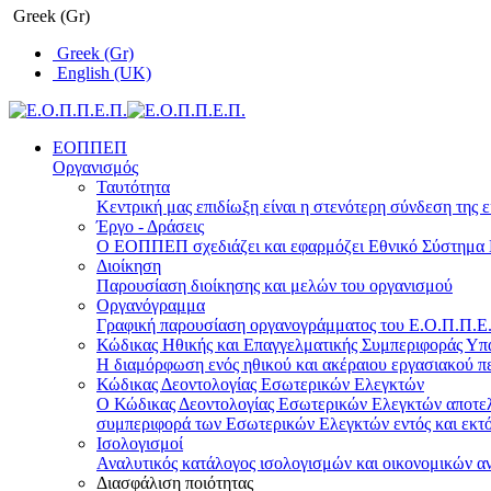
Greek (Gr)
Greek (Gr)
English (UK)
ΕΟΠΠΕΠ
Οργανισμός
Ταυτότητα
Κεντρική μας επιδίωξη είναι η στενότερη σύνδεση της ε
Έργο - Δράσεις
Ο ΕΟΠΠΕΠ σχεδιάζει και εφαρμόζει Eθνικό Σύστημα Π
Διοίκηση
Παρουσίαση διοίκησης και μελών του οργανισμού
Οργανόγραμμα
Γραφική παρουσίαση οργανογράμματος του Ε.Ο.Π.Π.Ε.Π
Κώδικας Ηθικής και Επαγγελματικής Συμπεριφοράς Υ
Η διαμόρφωση ενός ηθικού και ακέραιου εργασιακού πε
Κώδικας Δεοντολογίας Εσωτερικών Ελεγκτών
Ο Κώδικας Δεοντολογίας Εσωτερικών Ελεγκτών αποτελε
συμπεριφορά των Εσωτερικών Ελεγκτών εντός και εκτό
Ισολογισμοί
Αναλυτικός κατάλογος ισολογισμών και οικονομικών α
Διασφάλιση ποιότητας