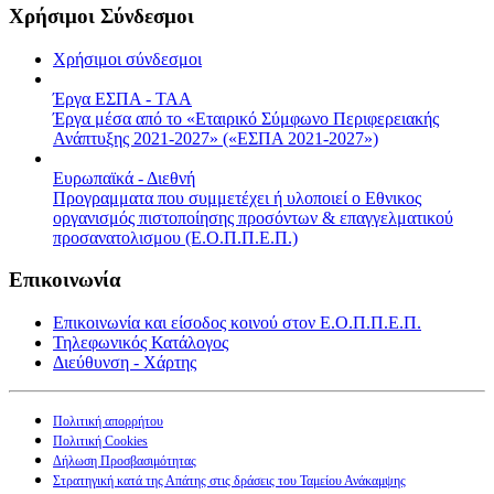
Χρήσιμοι Σύνδεσμοι
Χρήσιμοι σύνδεσμοι
Έργα ΕΣΠΑ - ΤΑΑ
Έργα μέσα από το «Εταιρικό Σύμφωνο Περιφερειακής
Ανάπτυξης 2021-2027» («ΕΣΠΑ 2021-2027»)
Ευρωπαϊκά - Διεθνή
Προγραμματα που συμμετέχει ή υλοποιεί ο Εθνικος
οργανισμός πιστοποίησης προσόντων & επαγγελματικού
προσανατολισμου (Ε.Ο.Π.Π.Ε.Π.)
Επικοινωνία
Επικοινωνία και είσοδος κοινού στον Ε.Ο.Π.Π.Ε.Π.
Τηλεφωνικός Κατάλογος
Διεύθυνση - Χάρτης
Πολιτική απορρήτου
Πολιτική Cookies
Δήλωση Προσβασιμότητας
Στρατηγική κατά της Απάτης στις δράσεις του Ταμείου Ανάκαμψης