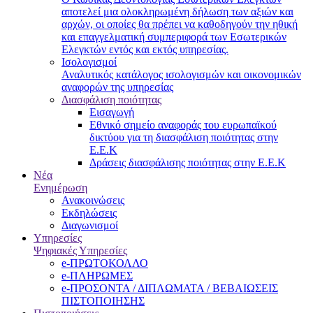
αποτελεί μια ολοκληρωμένη δήλωση των αξιών και
αρχών, οι οποίες θα πρέπει να καθοδηγούν την ηθική
και επαγγελματική συμπεριφορά των Εσωτερικών
Ελεγκτών εντός και εκτός υπηρεσίας.
Ισολογισμοί
Αναλυτικός κατάλογος ισολογισμών και οικονομικών
αναφορών της υπηρεσίας
Διασφάλιση ποιότητας
Εισαγωγή
Εθνικό σημείο αναφοράς του ευρωπαϊκού
δικτύου για τη διασφάλιση ποιότητας στην
Ε.Ε.Κ
Δράσεις διασφάλισης ποιότητας στην Ε.Ε.Κ
Νέα
Ενημέρωση
Ανακοινώσεις
Εκδηλώσεις
Διαγωνισμοί
Υπηρεσίες
Ψηφιακές Υπηρεσίες
e-ΠΡΩΤΟΚΟΛΛΟ
e-ΠΛΗΡΩΜΕΣ
e-ΠΡΟΣΟΝΤΑ / ΔΙΠΛΩΜΑΤΑ / ΒΕΒΑΙΩΣΕΙΣ
ΠΙΣΤΟΠΟΙΗΣΗΣ