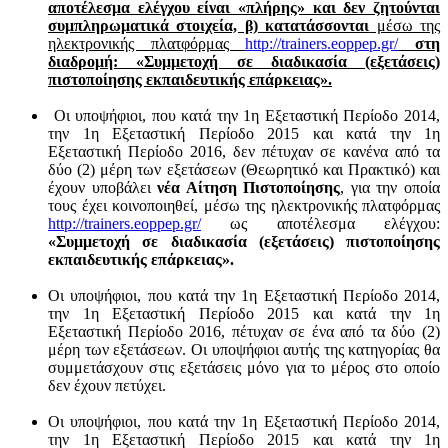
αποτέλεσμα ελέγχου είναι «πλήρης» και δεν ζητούνται
συμπληρωματικά στοιχεία, β) κατατάσσονται
μέσω της
ηλεκτρονικής πλατφόρμας
http://trainers.eoppep.gr/
στη
διαδρομή: «Συμμετοχή σε διαδικασία (εξετάσεις)
πιστοποίησης εκπαιδευτικής επάρκειας».
Οι υποψήφιοι, που κατά την 1η Εξεταστική Περίοδο 2014,
την 1η Εξεταστική Περίοδο 2015 και κατά την 1η
Εξεταστική Περίοδο 2016, δεν πέτυχαν σε κανένα από τα
δύο (2) μέρη των εξετάσεων (Θεωρητικό και Πρακτικό) και
έχουν υποβάλει
νέα Αίτηση Πιστοποίησης
, για την οποία
τους έχει κοινοποιηθεί, μέσω της ηλεκτρονικής πλατφόρμας
http://trainers.eoppep.gr/
ως αποτέλεσμα ελέγχου:
«Συμμετοχή σε διαδικασία (εξετάσεις) πιστοποίησης
εκπαιδευτικής επάρκειας».
Οι υποψήφιοι, που κατά την 1η Εξεταστική Περίοδο 2014,
την 1η Εξεταστική Περίοδο 2015 και κατά την 1η
Εξεταστική Περίοδο 2016, πέτυχαν σε ένα από τα δύο (2)
μέρη των εξετάσεων. Οι υποψήφιοι αυτής της κατηγορίας θα
συμμετάσχουν στις εξετάσεις μόνο για το μέρος στο οποίο
δεν έχουν πετύχει.
Οι υποψήφιοι, που κατά την 1η Εξεταστική Περίοδο 2014,
την 1η Εξεταστική Περίοδο 2015 και κατά την 1η