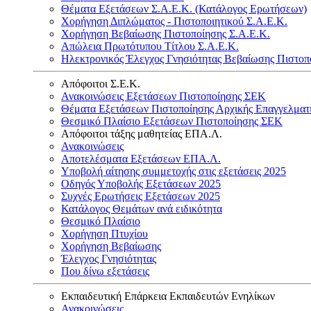
Θέματα Εξετάσεων Σ.Α.Ε.Κ. (Κατάλογος Ερωτήσεων)
Χορήγηση Διπλώματος - Πιστοποιητικού Σ.Α.Ε.Κ.
Χορήγηση Βεβαίωσης Πιστοποίησης Σ.Α.Ε.Κ.
Απώλεια Πρωτότυπου Τίτλου Σ.Α.Ε.Κ.
Ηλεκτρονικός Έλεγχος Γνησιότητας Βεβαίωσης Πιστοπ
Απόφοιτοι Σ.Ε.Κ.
Ανακοινώσεις Εξετάσεων Πιστοποίησης ΣΕΚ
Θέματα Εξετάσεων Πιστοποίησης Αρχικής Επαγγελματ
Θεσμικό Πλαίσιο Εξετάσεων Πιστοποίησης ΣΕΚ
Απόφοιτοι τάξης μαθητείας ΕΠΑ.Λ.
Ανακοινώσεις
Αποτελέσματα Εξετάσεων ΕΠΑ.Λ.
Υποβολή αίτησης συμμετοχής στις εξετάσεις 2025
Οδηγός Υποβολής Εξετάσεων 2025
Συχνές Ερωτήσεις Εξετάσεων 2025
Κατάλογος Θεμάτων ανά ειδικότητα
Θεσμικό Πλαίσιο
Χορήγηση Πτυχίου
Χορήγηση Βεβαίωσης
Έλεγχος Γνησιότητας
Που δίνω εξετάσεις
Εκπαιδευτική Επάρκεια Εκπαιδευτών Ενηλίκων
Ανακοινώσεις