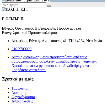
Ε.Ο.Π.Π.Ε.Π.
Εθνικός Οργανισμός Πιστοποίησης Προσόντων και
Επαγγελματικού Προσανατολισμού
Λεωφόρος Εθνικής Αντιστάσεως 41, ΤΚ 14234, Νέα Ιωνία
210 2709000
Αυτή η διεύθυνση Email προστατεύεται από τους
αυτοματισμούς αποστολέων ανεπιθύμητων μηνυμάτων.
Χρειάζεται να ενεργοποιήσετε τη JavaScript για να
μπορέσετε να τη δείτε.
Σχετικά με εμάς
Ταυτότητα
Διοίκηση
Οργανόγραμμα
Ανακοινώσεις