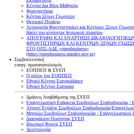
Εκπαίδευσης
Κέντρα Δια Βίου Μάθησης
Φροντιστήρια
Κέντρα Ξένων Γλωσσών
Θεσμικό Πλαίσιο
Λειτουργία Φροντιστηρίων και Κέντρων Ξένων Γλωσσ
βάσει του ισχύοντος θεσμικού πλαισίου
ΑΠΟΓΡΑΦΗ ΚΑΙ ΑΝΑΡΤΗΣΗ ΔΙΚΑΙΟΛΟΓΗΤΙΚΩ
ΦΡΟΝΤΙΣΤΗΡΙΩΝ ΚΑΙ ΚΕΝΤΡΩΝ ΞΕΝΩΝ ΓΛΩΣ
ΣΤΟ ΟΠΣ-ΑΔΕ «openbusiness»
(https://openbusiness.mindev.gov.gr)
Συμβουλευτική
επαγγ. προσανατολισμός
ΕΟΠΠΕΠ & ΣΥΕΠ
Ο ρόλος του ΕΟΠΠΕΠ
Εθνικό Κέντρο Euroguidance
Εθνικό Κέντρο Europass
Δράσεις Αναβάθμισης της ΣΥΕΠ
Επαγγελματική Επάρκεια Συμβούλων Σταδιοδρομίας /
Αίτηση Ένταξης Συμβούλων Σταδιοδρομίας/Επαγγελμ
Μητρώο Συμβούλων Σταδιοδρομίας / Επαγγελματικού
Διασφάλιση Ποιότητας ΣΥΕΠ
Ιδιωτικοί Φορείς ΣΥΕΠ
Δεοντολογία