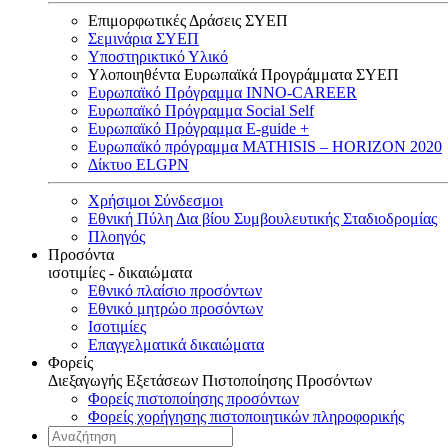
Επιμορφωτικές Δράσεις ΣΥΕΠ
Σεμινάρια ΣΥΕΠ
Υποστηρικτικό Υλικό
Υλοποιηθέντα Ευρωπαϊκά Προγράμματα ΣΥΕΠ
Ευρωπαϊκό Πρόγραμμα INNO-CAREER
Ευρωπαϊκό Πρόγραμμα Social Self
Ευρωπαϊκό Πρόγραμμα E-guide +
Ευρωπαϊκό πρόγραμμα MATHISIS – HORIZON 2020
Δίκτυο ELGPN
Χρήσιμοι Σύνδεσμοι
Εθνική Πύλη Δια βίου Συμβουλευτικής Σταδιοδρομίας
Πλοηγός
Προσόντα
ισοτιμίες - δικαιώματα
Εθνικό πλαίσιο προσόντων
Εθνικό μητρώο προσόντων
Ισοτιμίες
Επαγγελματικά δικαιώματα
Φορείς
Διεξαγωγής Εξετάσεων Πιστοποίησης Προσόντων
Φορείς πιστοποίησης προσόντων
Φορείς χορήγησης πιστοποιητικών πληροφορικής