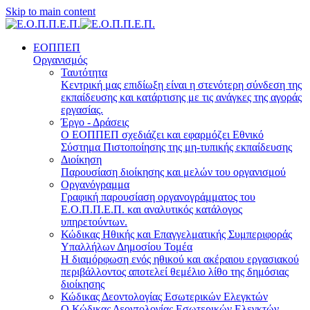
Skip to main content
ΕΟΠΠΕΠ
Οργανισμός
Ταυτότητα
Κεντρική μας επιδίωξη είναι η στενότερη σύνδεση της
εκπαίδευσης και κατάρτισης με τις ανάγκες της αγοράς
εργασίας.
Έργο - Δράσεις
Ο ΕΟΠΠΕΠ σχεδιάζει και εφαρμόζει Eθνικό
Σύστημα Πιστοποίησης της μη-τυπικής εκπαίδευσης
Διοίκηση
Παρουσίαση διοίκησης και μελών του οργανισμού
Οργανόγραμμα
Γραφική παρουσίαση οργανογράμματος του
Ε.Ο.Π.Π.Ε.Π. και αναλυτικός κατάλογος
υπηρετούντων.
Κώδικας Ηθικής και Επαγγελματικής Συμπεριφοράς
Υπαλλήλων Δημοσίου Τομέα
Η διαμόρφωση ενός ηθικού και ακέραιου εργασιακού
περιβάλλοντος αποτελεί θεμέλιο λίθο της δημόσιας
διοίκησης
Κώδικας Δεοντολογίας Εσωτερικών Ελεγκτών
Ο Κώδικας Δεοντολογίας Εσωτερικών Ελεγκτών