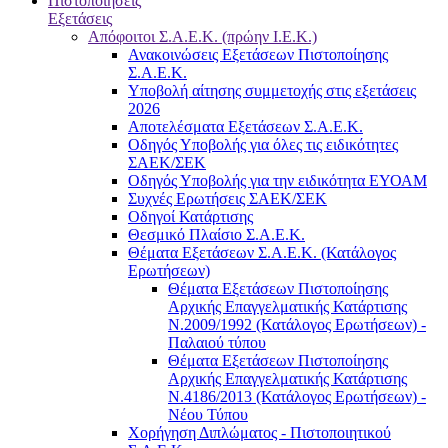
Πιστοποιήσεις
Εξετάσεις
Απόφοιτοι Σ.Α.Ε.Κ. (πρώην Ι.Ε.Κ.)
Ανακοινώσεις Εξετάσεων Πιστοποίησης
Σ.Α.Ε.Κ.
Υποβολή αίτησης συμμετοχής στις εξετάσεις
2026
Αποτελέσματα Εξετάσεων Σ.Α.Ε.Κ.
Οδηγός Υποβολής για όλες τις ειδικότητες
ΣΑΕΚ/ΣΕΚ
Οδηγός Υποβολής για την ειδικότητα ΕΥΟΑΜ
Συχνές Ερωτήσεις ΣΑΕΚ/ΣΕΚ
Οδηγοί Κατάρτισης
Θεσμικό Πλαίσιο Σ.Α.Ε.Κ.
Θέματα Εξετάσεων Σ.Α.Ε.Κ. (Κατάλογος
Ερωτήσεων)
Θέματα Εξετάσεων Πιστοποίησης
Αρχικής Επαγγελματικής Κατάρτισης
Ν.2009/1992 (Κατάλογος Ερωτήσεων) -
Παλαιού τύπου
Θέματα Εξετάσεων Πιστοποίησης
Αρχικής Επαγγελματικής Κατάρτισης
Ν.4186/2013 (Κατάλογος Ερωτήσεων) -
Νέου Τύπου
Χορήγηση Διπλώματος - Πιστοποιητικού