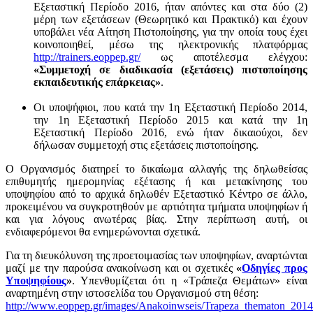
Εξεταστική Περίοδο 2016, ήταν απόντες και στα δύο (2)
μέρη των εξετάσεων (Θεωρητικό και Πρακτικό) και έχουν
υποβάλει νέα Αίτηση Πιστοποίησης, για την οποία τους έχει
κοινοποιηθεί, μέσω της ηλεκτρονικής πλατφόρμας
http://trainers.eoppep.gr/
ως αποτέλεσμα ελέγχου:
«Συμμετοχή σε διαδικασία (εξετάσεις) πιστοποίησης
εκπαιδευτικής επάρκειας»
.
Οι υποψήφιοι, που κατά την 1η Εξεταστική Περίοδο 2014,
την 1η Εξεταστική Περίοδο 2015 και κατά την 1η
Εξεταστική Περίοδο 2016, ενώ ήταν δικαιούχοι, δεν
δήλωσαν συμμετοχή στις εξετάσεις πιστοποίησης.
Ο Οργανισμός διατηρεί το δικαίωμα αλλαγής της δηλωθείσας
επιθυμητής ημερομηνίας εξέτασης ή και μετακίνησης του
υποψηφίου από το αρχικά δηλωθέν Εξεταστικό Κέντρο σε άλλο,
προκειμένου να συγκροτηθούν με αρτιότητα τμήματα υποψηφίων ή
και για λόγους ανωτέρας βίας. Στην περίπτωση αυτή, οι
ενδιαφερόμενοι θα ενημερώνονται σχετικά.
Για τη διευκόλυνση της προετοιμασίας των υποψηφίων, αναρτώνται
μαζί με την παρούσα ανακοίνωση και οι σχετικές
«
Οδηγίες προς
Υποψηφίους
»
. Υπενθυμίζεται ότι η «Τράπεζα Θεμάτων» είναι
αναρτημένη στην ιστοσελίδα του Οργανισμού στη θέση:
http://www.eoppep.gr/images/Anakoinwseis/Trapeza_thematon_2014