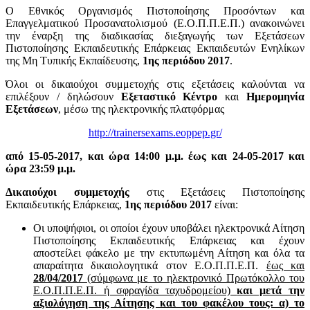
Ο Εθνικός Οργανισμός Πιστοποίησης Προσόντων και
Επαγγελματικού Προσανατολισμού (Ε.Ο.Π.Π.Ε.Π.) ανακοινώνει
την έναρξη της διαδικασίας διεξαγωγής των Εξετάσεων
Πιστοποίησης Εκπαιδευτικής Επάρκειας Εκπαιδευτών Ενηλίκων
της Μη Τυπικής Εκπαίδευσης,
1ης περιόδου 2017
.
Όλοι οι δικαιούχοι συμμετοχής στις εξετάσεις καλούνται να
επιλέξουν / δηλώσουν
Εξεταστικό Κέντρο
και
Ημερομηνία
Εξετάσεων
, μέσω της ηλεκτρονικής πλατφόρμας
http://trainersexams.eoppep.gr/
από 15-05-2017, και ώρα 14:00 μ.μ. έως και 24-05-2017 και
ώρα 23:59 μ.μ.
Δικαιούχοι συμμετοχής
στις Εξετάσεις Πιστοποίησης
Εκπαιδευτικής Επάρκειας,
1ης περιόδου 2017
είναι:
Οι υποψήφιοι, οι οποίοι έχουν υποβάλει ηλεκτρονικά Αίτηση
Πιστοποίησης Εκπαιδευτικής Επάρκειας και έχουν
αποστείλει φάκελο με την εκτυπωμένη Αίτηση και όλα τα
απαραίτητα δικαιολογητικά στον Ε.Ο.Π.Π.Ε.Π.
έως και
28/04/2017
(σύμφωνα με το ηλεκτρονικό Πρωτόκολλο του
Ε.Ο.Π.Π.Ε.Π. ή σφραγίδα ταχυδρομείου)
και μετά την
αξιολόγηση της Αίτησης και του φακέλου τους: α) το