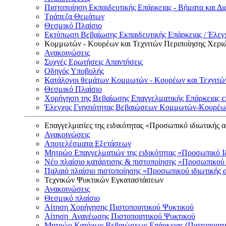
Πιστοποίηση Εκπαιδευτικής Επάρκειας - Βήματα και Δι
Τράπεζα Θεμάτων
Θεσμικό Πλαίσιο
Εκτύπωση Βεβαίωσης Εκπαιδευτικής Επάρκειας / Έλεγχ
Κομμωτών - Κουρέων και Τεχνιτών Περιποίησης Χερι
Ανακοινώσεις
Συχνές Ερωτήσεις Απαντήσεις
Οδηγός Υποβολής
Κατάλογοι θεμάτων Κομμωτών - Κουρέων και Τεχνιτώ
Θεσμικό Πλαίσιο
Χορήγηση της Βεβαίωσης Επαγγελματικής Επάρκειας ε
Έλεγχος Γνησιότητας Βεβαιώσεων Κομμωτών-Κουρέων
Επαγγελματίες της ειδικότητας «Προσωπικό ιδιωτικής 
Ανακοινώσεις
Αποτελέσματα Εξετάσεων
Μητρώο Επαγγελματιών της ειδικότητας «Προσωπικό Ι
Νέο πλαίσιο κατάρτισης & πιστοποίησης «Προσωπικού 
Παλαιό πλαίσιο πιστοποίησης «Προσωπικού ιδιωτικής 
Τεχνικών Ψυκτικών Εγκαταστάσεων
Ανακοινώσεις
Θεσμικό πλαίσιο
Αίτηση Χορήγησης Πιστοποιητικού Ψυκτικού
Αίτηση Ανανέωσης Πιστοποιητικού Ψυκτικού
Μητρώο Κατόχων Βεβαιώσεων Επάρκειας (Πιστοποιητ