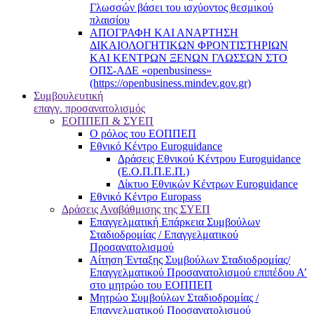
Γλωσσών βάσει του ισχύοντος θεσμικού
πλαισίου
ΑΠΟΓΡΑΦΗ ΚΑΙ ΑΝΑΡΤΗΣΗ
ΔΙΚΑΙΟΛΟΓΗΤΙΚΩΝ ΦΡΟΝΤΙΣΤΗΡΙΩΝ
ΚΑΙ ΚΕΝΤΡΩΝ ΞΕΝΩΝ ΓΛΩΣΣΩΝ ΣΤΟ
ΟΠΣ-ΑΔΕ «openbusiness»
(https://openbusiness.mindev.gov.gr)
Συμβουλευτική
επαγγ. προσανατολισμός
ΕΟΠΠΕΠ & ΣΥΕΠ
Ο ρόλος του ΕΟΠΠΕΠ
Εθνικό Κέντρο Euroguidance
Δράσεις Εθνικού Κέντρου Euroguidance
(Ε.Ο.Π.Π.Ε.Π.)
Δίκτυο Εθνικών Κέντρων Euroguidance
Εθνικό Κέντρο Europass
Δράσεις Αναβάθμισης της ΣΥΕΠ
Επαγγελματική Επάρκεια Συμβούλων
Σταδιοδρομίας / Επαγγελματικού
Προσανατολισμού
Αίτηση Ένταξης Συμβούλων Σταδιοδρομίας/
Επαγγελματικού Προσανατολισμού επιπέδου Α’
στο μητρώο του ΕΟΠΠΕΠ
Μητρώο Συμβούλων Σταδιοδρομίας /
Επαγγελματικού Προσανατολισμού