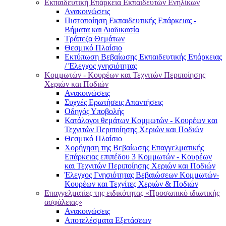
Εκπαιδευτική Επάρκεια Εκπαιδευτών Ενηλίκων
Ανακοινώσεις
Πιστοποίηση Εκπαιδευτικής Επάρκειας -
Βήματα και Διαδικασία
Τράπεζα Θεμάτων
Θεσμικό Πλαίσιο
Εκτύπωση Βεβαίωσης Εκπαιδευτικής Επάρκειας
/ Έλεγχος γνησιότητας
Κομμωτών - Κουρέων και Τεχνιτών Περιποίησης
Χεριών και Ποδιών
Ανακοινώσεις
Συχνές Ερωτήσεις Απαντήσεις
Οδηγός Υποβολής
Κατάλογοι θεμάτων Κομμωτών - Κουρέων και
Τεχνιτών Περιποίησης Χεριών και Ποδιών
Θεσμικό Πλαίσιο
Χορήγηση της Βεβαίωσης Επαγγελματικής
Επάρκειας επιπέδου 3 Κομμωτών - Κουρέων
και Τεχνιτών Περιποίησης Χεριών και Ποδιών
Έλεγχος Γνησιότητας Βεβαιώσεων Κομμωτών-
Κουρέων και Τεχνίτες Χεριών & Ποδιών
Επαγγελματίες της ειδικότητας «Προσωπικό ιδιωτικής
ασφάλειας»
Ανακοινώσεις
Αποτελέσματα Εξετάσεων