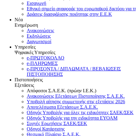
Εισαγωγή
Εθνικό σημείο αναφοράς του ευρωπαϊκού δικτύου για τ
Δράσεις διασφάλισης ποιότητας στην Ε.Ε.Κ
Νέα
Ενημέρωση
Ανακοινώσεις
Εκδηλώσεις
Διαγωνισμοί
Υπηρεσίες
Ψηφιακές Υπηρεσίες
e-ΠΡΩΤΟΚΟΛΛΟ
e-ΠΛΗΡΩΜΕΣ
e-ΠΡΟΣΟΝΤΑ / ΔΙΠΛΩΜΑΤΑ / ΒΕΒΑΙΩΣΕΙΣ
ΠΙΣΤΟΠΟΙΗΣΗΣ
Πιστοποιήσεις
Εξετάσεις
Απόφοιτοι Σ.Α.Ε.Κ. (πρώην Ι.Ε.Κ.)
Ανακοινώσεις Εξετάσεων Πιστοποίησης Σ.Α.Ε.Κ.
Υποβολή αίτησης συμμετοχής στις εξετάσεις 2026
Αποτελέσματα Εξετάσεων Σ.Α.Ε.Κ.
Οδηγός Υποβολής για όλες τις ειδικότητες ΣΑΕΚ/ΣΕΚ
Οδηγός Υποβολής για την ειδικότητα ΕΥΟΑΜ
Συχνές Ερωτήσεις ΣΑΕΚ/ΣΕΚ
Οδηγοί Κατάρτισης
Θεσμικό Πλαίσιο Σ.Α.Ε.Κ.