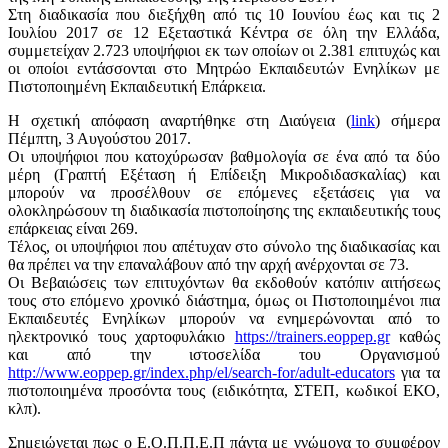
Στη διαδικασία που διεξήχθη από τις 10 Ιουνίου έως και τις 2
Ιουλίου 2017 σε 12 Εξεταστικά Κέντρα σε όλη την Ελλάδα,
συμμετείχαν 2.723 υποψήφιοι εκ των οποίων οι 2.381 επιτυχώς και
οι οποίοι εντάσσονται στο Μητρώο Εκπαιδευτών Ενηλίκων με
Πιστοποιημένη Εκπαιδευτική Επάρκεια.
Η σχετική απόφαση αναρτήθηκε στη Διαύγεια (
link
) σήμερα
Πέμπτη, 3 Αυγούστου 2017.
Οι υποψήφιοι που κατοχύρωσαν βαθμολογία σε ένα από τα δύο
μέρη (Γραπτή Εξέταση ή Επίδειξη Μικροδιδασκαλίας) και
μπορούν να προσέλθουν σε επόμενες εξετάσεις για να
ολοκληρώσουν τη διαδικασία πιστοποίησης της εκπαιδευτικής τους
επάρκειας είναι 269.
Τέλος, οι υποψήφιοι που απέτυχαν στο σύνολο της διαδικασίας και
θα πρέπει να την επαναλάβουν από την αρχή ανέρχονται σε 73.
Οι Βεβαιώσεις των επιτυχόντων θα εκδοθούν κατόπιν αιτήσεως
τους στο επόμενο χρονικό διάστημα, όμως οι Πιστοποιημένοι πια
Εκπαιδευτές Ενηλίκων μπορούν να ενημερώνονται από το
ηλεκτρονικό τους χαρτοφυλάκιο
https://trainers.eoppep.gr
καθώς
και από την ιστοσελίδα του Οργανισμού
http://www.eoppep.gr/index.php/el/search-for/adult-educators
για τα
πιστοποιημένα προσόντα τους (ειδικότητα, ΣΤΕΠ, κωδικοί ΕΚΟ,
κλπ).
Σημειώνεται πως ο Ε.Ο.Π.Π.Ε.Π πάντα με γνώμονα το συμφέρον