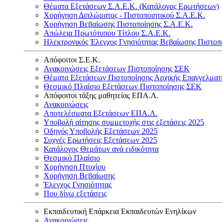
Θέματα Εξετάσεων Σ.Α.Ε.Κ. (Κατάλογος Ερωτήσεων)
Χορήγηση Διπλώματος - Πιστοποιητικού Σ.Α.Ε.Κ.
Χορήγηση Βεβαίωσης Πιστοποίησης Σ.Α.Ε.Κ.
Απώλεια Πρωτότυπου Τίτλου Σ.Α.Ε.Κ.
Ηλεκτρονικός Έλεγχος Γνησιότητας Βεβαίωσης Πιστοπ
Απόφοιτοι Σ.Ε.Κ.
Ανακοινώσεις Εξετάσεων Πιστοποίησης ΣΕΚ
Θέματα Εξετάσεων Πιστοποίησης Αρχικής Επαγγελματ
Θεσμικό Πλαίσιο Εξετάσεων Πιστοποίησης ΣΕΚ
Απόφοιτοι τάξης μαθητείας ΕΠΑ.Λ.
Ανακοινώσεις
Αποτελέσματα Εξετάσεων ΕΠΑ.Λ.
Υποβολή αίτησης συμμετοχής στις εξετάσεις 2025
Οδηγός Υποβολής Εξετάσεων 2025
Συχνές Ερωτήσεις Εξετάσεων 2025
Κατάλογος Θεμάτων ανά ειδικότητα
Θεσμικό Πλαίσιο
Χορήγηση Πτυχίου
Χορήγηση Βεβαίωσης
Έλεγχος Γνησιότητας
Που δίνω εξετάσεις
Εκπαιδευτική Επάρκεια Εκπαιδευτών Ενηλίκων
Ανακοινώσεις