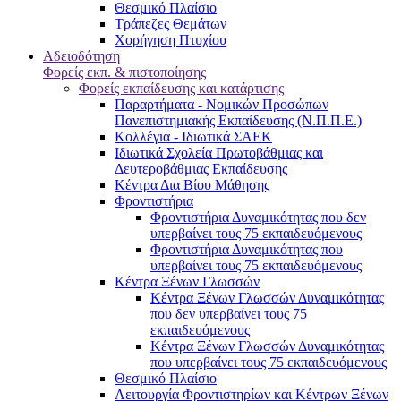
Θεσμικό Πλαίσιο
Τράπεζες Θεμάτων
Χορήγηση Πτυχίου
Αδειοδότηση
Φορείς εκπ. & πιστοποίησης
Φορείς εκπαίδευσης και κατάρτισης
Παραρτήματα - Νομικών Προσώπων
Πανεπιστημιακής Εκπαίδευσης (Ν.Π.Π.Ε.)
Κολλέγια - Ιδιωτικά ΣΑΕΚ
Ιδιωτικά Σχολεία Πρωτοβάθμιας και
Δευτεροβάθμιας Εκπαίδευσης
Κέντρα Δια Βίου Μάθησης
Φροντιστήρια
Φροντιστήρια Δυναμικότητας που δεν
υπερβαίνει τους 75 εκπαιδευόμενους
Φροντιστήρια Δυναμικότητας που
υπερβαίνει τους 75 εκπαιδευόμενους
Κέντρα Ξένων Γλωσσών
Kέντρα Ξένων Γλωσσών Δυναμικότητας
που δεν υπερβαίνει τους 75
εκπαιδευόμενους
Kέντρα Ξένων Γλωσσών Δυναμικότητας
που υπερβαίνει τους 75 εκπαιδευόμενους
Θεσμικό Πλαίσιο
Λειτουργία Φροντιστηρίων και Κέντρων Ξένων