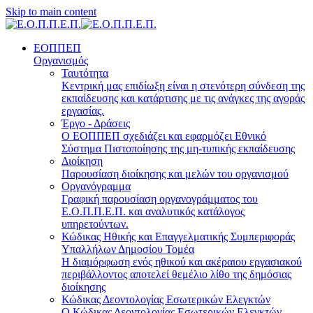
Skip to main content
ΕΟΠΠΕΠ
Οργανισμός
Ταυτότητα
Κεντρική μας επιδίωξη είναι η στενότερη σύνδεση της
εκπαίδευσης και κατάρτισης με τις ανάγκες της αγοράς
εργασίας.
Έργο - Δράσεις
Ο ΕΟΠΠΕΠ σχεδιάζει και εφαρμόζει Eθνικό
Σύστημα Πιστοποίησης της μη-τυπικής εκπαίδευσης
Διοίκηση
Παρουσίαση διοίκησης και μελών του οργανισμού
Οργανόγραμμα
Γραφική παρουσίαση οργανογράμματος του
Ε.Ο.Π.Π.Ε.Π. και αναλυτικός κατάλογος
υπηρετούντων.
Κώδικας Ηθικής και Επαγγελματικής Συμπεριφοράς
Υπαλλήλων Δημοσίου Τομέα
Η διαμόρφωση ενός ηθικού και ακέραιου εργασιακού
περιβάλλοντος αποτελεί θεμέλιο λίθο της δημόσιας
διοίκησης
Κώδικας Δεοντολογίας Εσωτερικών Ελεγκτών
Ο Κώδικας Δεοντολογίας Εσωτερικών Ελεγκτών