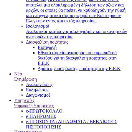
αποτελεί μια ολοκληρωμένη δήλωση των αξιών και
αρχών, οι οποίες θα πρέπει να καθοδηγούν την ηθική
και επαγγελματική συμπεριφορά των Εσωτερικών
Ελεγκτών εντός και εκτός υπηρεσίας.
Ισολογισμοί
Αναλυτικός κατάλογος ισολογισμών και οικονομικών
αναφορών της υπηρεσίας
Διασφάλιση ποιότητας
Εισαγωγή
Εθνικό σημείο αναφοράς του ευρωπαϊκού
δικτύου για τη διασφάλιση ποιότητας στην
Ε.Ε.Κ
Δράσεις διασφάλισης ποιότητας στην Ε.Ε.Κ
Νέα
Ενημέρωση
Ανακοινώσεις
Εκδηλώσεις
Διαγωνισμοί
Υπηρεσίες
Ψηφιακές Υπηρεσίες
e-ΠΡΩΤΟΚΟΛΛΟ
e-ΠΛΗΡΩΜΕΣ
e-ΠΡΟΣΟΝΤΑ / ΔΙΠΛΩΜΑΤΑ / ΒΕΒΑΙΩΣΕΙΣ
ΠΙΣΤΟΠΟΙΗΣΗΣ