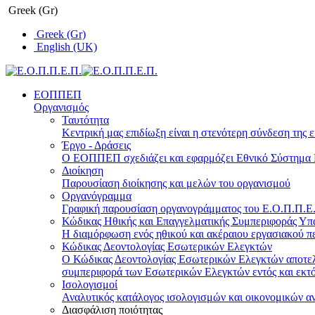
Greek (Gr)
Greek (Gr)
English (UK)
ΕΟΠΠΕΠ
Οργανισμός
Ταυτότητα
Κεντρική μας επιδίωξη είναι η στενότερη σύνδεση της ε
Έργο - Δράσεις
Ο ΕΟΠΠΕΠ σχεδιάζει και εφαρμόζει Eθνικό Σύστημα Π
Διοίκηση
Παρουσίαση διοίκησης και μελών του οργανισμού
Οργανόγραμμα
Γραφική παρουσίαση οργανογράμματος του Ε.Ο.Π.Π.Ε.Π
Κώδικας Ηθικής και Επαγγελματικής Συμπεριφοράς Υ
Η διαμόρφωση ενός ηθικού και ακέραιου εργασιακού πε
Κώδικας Δεοντολογίας Εσωτερικών Ελεγκτών
Ο Κώδικας Δεοντολογίας Εσωτερικών Ελεγκτών αποτελε
συμπεριφορά των Εσωτερικών Ελεγκτών εντός και εκτό
Ισολογισμοί
Αναλυτικός κατάλογος ισολογισμών και οικονομικών α
Διασφάλιση ποιότητας