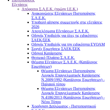
Πιστοποιήσεις
Εξετάσεις
Απόφοιτοι Σ.Α.Ε.Κ. (πρώην Ι.Ε.Κ.)
Ανακοινώσεις Εξετάσεων Πιστοποίησης
Σ.Α.Ε.Κ.
Υποβολή αίτησης συμμετοχής στις εξετάσεις
2026
Αποτελέσματα Εξετάσεων Σ.Α.Ε.Κ.
Οδηγός Υποβολής για όλες τις ειδικότητες
ΣΑΕΚ/ΣΕΚ
Οδηγός Υποβολής για την ειδικότητα ΕΥΟΑΜ
Συχνές Ερωτήσεις ΣΑΕΚ/ΣΕΚ
Οδηγοί Κατάρτισης
Θεσμικό Πλαίσιο Σ.Α.Ε.Κ.
Θέματα Εξετάσεων Σ.Α.Ε.Κ. (Κατάλογος
Ερωτήσεων)
Θέματα Εξετάσεων Πιστοποίησης
Αρχικής Επαγγελματικής Κατάρτισης
Ν.2009/1992 (Κατάλογος Ερωτήσεων) -
Παλαιού τύπου
Θέματα Εξετάσεων Πιστοποίησης
Αρχικής Επαγγελματικής Κατάρτισης
Ν.4186/2013 (Κατάλογος Ερωτήσεων) -
Νέου Τύπου
Χορήγηση Διπλώματος - Πιστοποιητικού