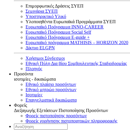
Επιμορφωτικές Δράσεις ΣΥΕΠ
Σεμινάρια ΣΥΕΠ
Υποστηρικτικό Υλικό
Υλοποιηθέντα Ευρωπαϊκά Προγράμματα ΣΥΕΠ
Ευρωπαϊκό Πρόγραμμα INNO-CAREER
Ευρωπαϊκό Πρόγραμμα Social Self
Ευρωπαϊκό Πρόγραμμα E-guide +
Ευρωπαϊκό πρόγραμμα MATHISIS – HORIZON 2020
Δίκτυο ELGPN
Χρήσιμοι Σύνδεσμοι
Εθνική Πύλη Δια βίου Συμβουλευτικής Σταδιοδρομίας
Πλοηγός
Προσόντα
ισοτιμίες - δικαιώματα
Εθνικό πλαίσιο προσόντων
Εθνικό μητρώο προσόντων
Ισοτιμίες
Επαγγελματικά δικαιώματα
Φορείς
Διεξαγωγής Εξετάσεων Πιστοποίησης Προσόντων
Φορείς πιστοποίησης προσόντων
Φορείς χορήγησης πιστοποιητικών πληροφορικής