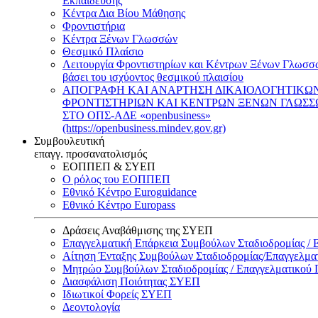
Εκπαίδευσης
Κέντρα Δια Βίου Μάθησης
Φροντιστήρια
Κέντρα Ξένων Γλωσσών
Θεσμικό Πλαίσιο
Λειτουργία Φροντιστηρίων και Κέντρων Ξένων Γλωσσ
βάσει του ισχύοντος θεσμικού πλαισίου
ΑΠΟΓΡΑΦΗ ΚΑΙ ΑΝΑΡΤΗΣΗ ΔΙΚΑΙΟΛΟΓΗΤΙΚΩ
ΦΡΟΝΤΙΣΤΗΡΙΩΝ ΚΑΙ ΚΕΝΤΡΩΝ ΞΕΝΩΝ ΓΛΩΣ
ΣΤΟ ΟΠΣ-ΑΔΕ «openbusiness»
(https://openbusiness.mindev.gov.gr)
Συμβουλευτική
επαγγ. προσανατολισμός
ΕΟΠΠΕΠ & ΣΥΕΠ
Ο ρόλος του ΕΟΠΠΕΠ
Εθνικό Κέντρο Euroguidance
Εθνικό Κέντρο Europass
Δράσεις Αναβάθμισης της ΣΥΕΠ
Επαγγελματική Επάρκεια Συμβούλων Σταδιοδρομίας /
Αίτηση Ένταξης Συμβούλων Σταδιοδρομίας/Επαγγελμ
Μητρώο Συμβούλων Σταδιοδρομίας / Επαγγελματικού
Διασφάλιση Ποιότητας ΣΥΕΠ
Ιδιωτικοί Φορείς ΣΥΕΠ
Δεοντολογία