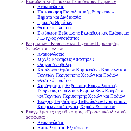
Εκπαιδευτική Επάρκεια Εκπαιδευτών Ενηλίκων
Ανακοινώσεις
Πιστοποίηση Εκπαιδευτικής Επάρκειας -
Βήματα και Διαδικασία
Τράπεζα Θεμάτων
Θεσμικό Πλαίσιο
Εκτύπωση Βεβαίωσης Εκπαιδευτικής Επάρκειας
/ Έλεγχος γνησιότητας
Κομμωτών - Κουρέων και Τεχνιτών Περιποίησης
Χεριών και Ποδιών
Ανακοινώσεις
Συχνές Ερωτήσεις Απαντήσεις
Οδηγός Υποβολής
Κατάλογοι θεμάτων Κομμωτών - Κουρέων και
Τεχνιτών Περιποίησης Χεριών και Ποδιών
Θεσμικό Πλαίσιο
Χορήγηση της Βεβαίωσης Επαγγελματικής
Επάρκειας επιπέδου 3 Κομμωτών - Κουρέων
και Τεχνιτών Περιποίησης Χεριών και Ποδιών
Έλεγχος Γνησιότητας Βεβαιώσεων Κομμωτών-
Κουρέων και Τεχνίτες Χεριών & Ποδιών
Επαγγελματίες της ειδικότητας «Προσωπικό ιδιωτικής
ασφάλειας»
Ανακοινώσεις
Αποτελέσματα Εξετάσεων