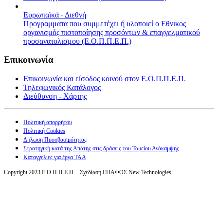
Ευρωπαϊκά - Διεθνή
Προγραμματα που συμμετέχει ή υλοποιεί ο Εθνικος
οργανισμός πιστοποίησης προσόντων & επαγγελματικού
προσανατολισμου (Ε.Ο.Π.Π.Ε.Π.)
Επικοινωνία
Επικοινωνία και είσοδος κοινού στον Ε.Ο.Π.Π.Ε.Π.
Τηλεφωνικός Κατάλογος
Διεύθυνση - Χάρτης
Πολιτική απορρήτου
Πολιτική Cookies
Δήλωση Προσβασιμότητας
Στρατηγική κατά της Απάτης στις δράσεις του Ταμείου Ανάκαμψης
Καταγγελίες για έργα ΤΑΑ
Copyright 2023 Ε.Ο.Π.Π.Ε.Π. - Σχεδίαση ΕΠΑΦΟΣ New Technologies