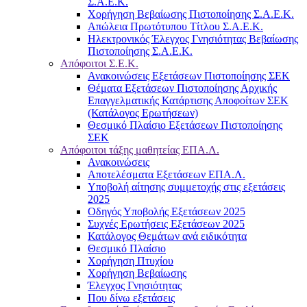
Σ.Α.Ε.Κ.
Χορήγηση Βεβαίωσης Πιστοποίησης Σ.Α.Ε.Κ.
Απώλεια Πρωτότυπου Τίτλου Σ.Α.Ε.Κ.
Ηλεκτρονικός Έλεγχος Γνησιότητας Βεβαίωσης
Πιστοποίησης Σ.Α.Ε.Κ.
Απόφοιτοι Σ.Ε.Κ.
Ανακοινώσεις Εξετάσεων Πιστοποίησης ΣΕΚ
Θέματα Εξετάσεων Πιστοποίησης Αρχικής
Επαγγελματικής Κατάρτισης Αποφοίτων ΣΕΚ
(Κατάλογος Ερωτήσεων)
Θεσμικό Πλαίσιο Εξετάσεων Πιστοποίησης
ΣΕΚ
Απόφοιτοι τάξης μαθητείας ΕΠΑ.Λ.
Ανακοινώσεις
Αποτελέσματα Εξετάσεων ΕΠΑ.Λ.
Υποβολή αίτησης συμμετοχής στις εξετάσεις
2025
Οδηγός Υποβολής Εξετάσεων 2025
Συχνές Ερωτήσεις Εξετάσεων 2025
Κατάλογος Θεμάτων ανά ειδικότητα
Θεσμικό Πλαίσιο
Χορήγηση Πτυχίου
Χορήγηση Βεβαίωσης
Έλεγχος Γνησιότητας
Που δίνω εξετάσεις