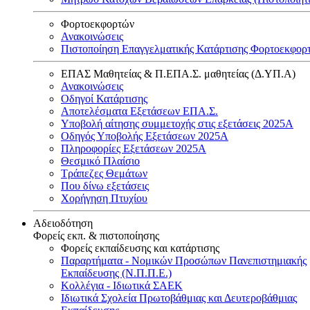
Φορτοεκφορτών
Ανακοινώσεις
Πιστοποίηση Επαγγελματικής Κατάρτισης Φορτοεκφορ
ΕΠΑΣ Μαθητείας & Π.ΕΠΑ.Σ. μαθητείας (Δ.ΥΠ.Α)
Ανακοινώσεις
Oδηγοί Κατάρτισης
Αποτελέσματα Εξετάσεων ΕΠΑ.Σ.
Υποβολή αίτησης συμμετοχής στις εξετάσεις 2025Α
Οδηγός Υποβολής Εξετάσεων 2025A
Πληροφορίες Εξετάσεων 2025Α
Θεσμικό Πλαίσιο
Τράπεζες Θεμάτων
Που δίνω εξετάσεις
Χορήγηση Πτυχίου
Αδειοδότηση
Φορείς εκπ. & πιστοποίησης
Φορείς εκπαίδευσης και κατάρτισης
Παραρτήματα - Νομικών Προσώπων Πανεπιστημιακής
Εκπαίδευσης (Ν.Π.Π.Ε.)
Κολλέγια - Ιδιωτικά ΣΑΕΚ
Ιδιωτικά Σχολεία Πρωτοβάθμιας και Δευτεροβάθμιας