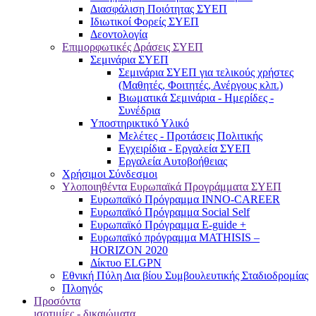
Διασφάλιση Ποιότητας ΣΥΕΠ
Ιδιωτικοί Φορείς ΣΥΕΠ
Δεοντολογία
Επιμορφωτικές Δράσεις ΣΥΕΠ
Σεμινάρια ΣΥΕΠ
Σεμινάρια ΣΥΕΠ για τελικούς χρήστες
(Μαθητές, Φοιτητές, Ανέργους κλπ.)
Βιωματικά Σεμινάρια - Ημερίδες -
Συνέδρια
Υποστηρικτικό Υλικό
Μελέτες - Προτάσεις Πολιτικής
Εγχειρίδια - Εργαλεία ΣΥΕΠ
Εργαλεία Αυτοβοήθειας
Χρήσιμοι Σύνδεσμοι
Υλοποιηθέντα Ευρωπαϊκά Προγράμματα ΣΥΕΠ
Ευρωπαϊκό Πρόγραμμα INNO-CAREER
Ευρωπαϊκό Πρόγραμμα Social Self
Ευρωπαϊκό Πρόγραμμα E-guide +
Ευρωπαϊκό πρόγραμμα MATHISIS –
HORIZON 2020
Δίκτυο ELGPN
Εθνική Πύλη Δια βίου Συμβουλευτικής Σταδιοδρομίας
Πλοηγός
Προσόντα
ισοτιμίες - δικαιώματα