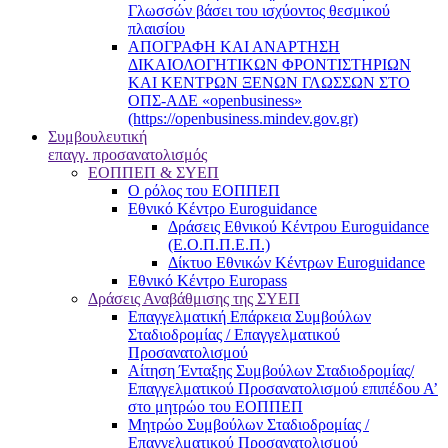
Γλωσσών βάσει του ισχύοντος θεσμικού
πλαισίου
ΑΠΟΓΡΑΦΗ ΚΑΙ ΑΝΑΡΤΗΣΗ
ΔΙΚΑΙΟΛΟΓΗΤΙΚΩΝ ΦΡΟΝΤΙΣΤΗΡΙΩΝ
ΚΑΙ ΚΕΝΤΡΩΝ ΞΕΝΩΝ ΓΛΩΣΣΩΝ ΣΤΟ
ΟΠΣ-ΑΔΕ «openbusiness»
(https://openbusiness.mindev.gov.gr)
Συμβουλευτική
επαγγ. προσανατολισμός
ΕΟΠΠΕΠ & ΣΥΕΠ
Ο ρόλος του ΕΟΠΠΕΠ
Εθνικό Κέντρο Euroguidance
Δράσεις Εθνικού Κέντρου Euroguidance
(Ε.Ο.Π.Π.Ε.Π.)
Δίκτυο Εθνικών Κέντρων Euroguidance
Εθνικό Κέντρο Europass
Δράσεις Αναβάθμισης της ΣΥΕΠ
Επαγγελματική Επάρκεια Συμβούλων
Σταδιοδρομίας / Επαγγελματικού
Προσανατολισμού
Αίτηση Ένταξης Συμβούλων Σταδιοδρομίας/
Επαγγελματικού Προσανατολισμού επιπέδου Α’
στο μητρώο του ΕΟΠΠΕΠ
Μητρώο Συμβούλων Σταδιοδρομίας /
Επαγγελματικού Προσανατολισμού