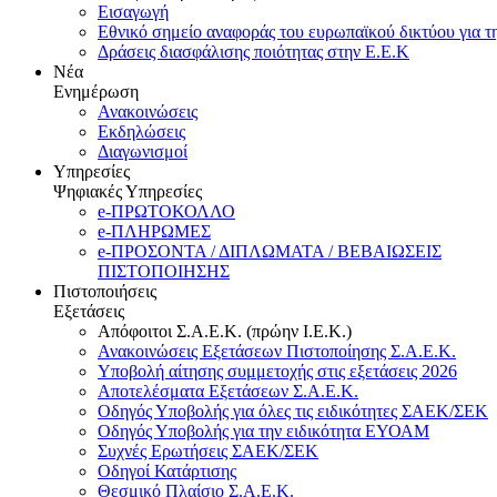
Εισαγωγή
Εθνικό σημείο αναφοράς του ευρωπαϊκού δικτύου για τ
Δράσεις διασφάλισης ποιότητας στην Ε.Ε.Κ
Νέα
Ενημέρωση
Ανακοινώσεις
Εκδηλώσεις
Διαγωνισμοί
Υπηρεσίες
Ψηφιακές Υπηρεσίες
e-ΠΡΩΤΟΚΟΛΛΟ
e-ΠΛΗΡΩΜΕΣ
e-ΠΡΟΣΟΝΤΑ / ΔΙΠΛΩΜΑΤΑ / ΒΕΒΑΙΩΣΕΙΣ
ΠΙΣΤΟΠΟΙΗΣΗΣ
Πιστοποιήσεις
Εξετάσεις
Απόφοιτοι Σ.Α.Ε.Κ. (πρώην Ι.Ε.Κ.)
Ανακοινώσεις Εξετάσεων Πιστοποίησης Σ.Α.Ε.Κ.
Υποβολή αίτησης συμμετοχής στις εξετάσεις 2026
Αποτελέσματα Εξετάσεων Σ.Α.Ε.Κ.
Οδηγός Υποβολής για όλες τις ειδικότητες ΣΑΕΚ/ΣΕΚ
Οδηγός Υποβολής για την ειδικότητα ΕΥΟΑΜ
Συχνές Ερωτήσεις ΣΑΕΚ/ΣΕΚ
Οδηγοί Κατάρτισης
Θεσμικό Πλαίσιο Σ.Α.Ε.Κ.