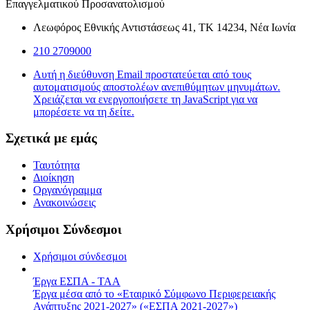
Επαγγελματικού Προσανατολισμού
Λεωφόρος Εθνικής Αντιστάσεως 41, ΤΚ 14234, Νέα Ιωνία
210 2709000
Αυτή η διεύθυνση Email προστατεύεται από τους
αυτοματισμούς αποστολέων ανεπιθύμητων μηνυμάτων.
Χρειάζεται να ενεργοποιήσετε τη JavaScript για να
μπορέσετε να τη δείτε.
Σχετικά με εμάς
Ταυτότητα
Διοίκηση
Οργανόγραμμα
Ανακοινώσεις
Χρήσιμοι Σύνδεσμοι
Χρήσιμοι σύνδεσμοι
Έργα ΕΣΠΑ - ΤΑΑ
Έργα μέσα από το «Εταιρικό Σύμφωνο Περιφερειακής
Ανάπτυξης 2021-2027» («ΕΣΠΑ 2021-2027»)