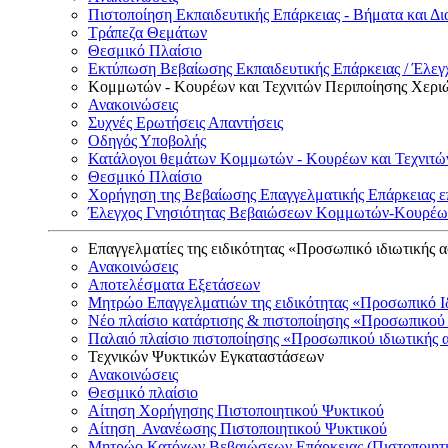
Πιστοποίηση Εκπαιδευτικής Επάρκειας - Βήματα και Δι
Τράπεζα Θεμάτων
Θεσμικό Πλαίσιο
Εκτύπωση Βεβαίωσης Εκπαιδευτικής Επάρκειας / Έλεγχ
Κομμωτών - Κουρέων και Τεχνιτών Περιποίησης Χερι
Ανακοινώσεις
Συχνές Ερωτήσεις Απαντήσεις
Οδηγός Υποβολής
Κατάλογοι θεμάτων Κομμωτών - Κουρέων και Τεχνιτώ
Θεσμικό Πλαίσιο
Χορήγηση της Βεβαίωσης Επαγγελματικής Επάρκειας ε
Έλεγχος Γνησιότητας Βεβαιώσεων Κομμωτών-Κουρέων
Επαγγελματίες της ειδικότητας «Προσωπικό ιδιωτικής 
Ανακοινώσεις
Αποτελέσματα Εξετάσεων
Μητρώο Επαγγελματιών της ειδικότητας «Προσωπικό Ι
Νέο πλαίσιο κατάρτισης & πιστοποίησης «Προσωπικού 
Παλαιό πλαίσιο πιστοποίησης «Προσωπικού ιδιωτικής 
Τεχνικών Ψυκτικών Εγκαταστάσεων
Ανακοινώσεις
Θεσμικό πλαίσιο
Αίτηση Χορήγησης Πιστοποιητικού Ψυκτικού
Αίτηση Ανανέωσης Πιστοποιητικού Ψυκτικού
Μητρώο Κατόχων Βεβαιώσεων Επάρκειας (Πιστοποιητ