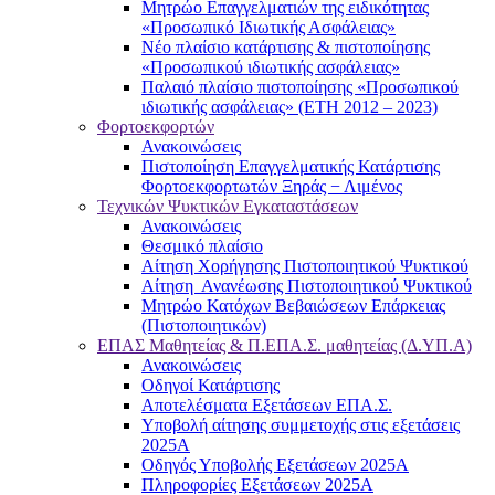
Μητρώο Επαγγελματιών της ειδικότητας
«Προσωπικό Ιδιωτικής Ασφάλειας»
Νέο πλαίσιο κατάρτισης & πιστοποίησης
«Προσωπικού ιδιωτικής ασφάλειας»
Παλαιό πλαίσιο πιστοποίησης «Προσωπικού
ιδιωτικής ασφάλειας» (ΕΤΗ 2012 – 2023)
Φορτοεκφορτών
Ανακοινώσεις
Πιστοποίηση Επαγγελματικής Κατάρτισης
Φορτοεκφορτωτών Ξηράς − Λιμένος
Τεχνικών Ψυκτικών Εγκαταστάσεων
Ανακοινώσεις
Θεσμικό πλαίσιο
Αίτηση Χορήγησης Πιστοποιητικού Ψυκτικού
Αίτηση Ανανέωσης Πιστοποιητικού Ψυκτικού
Μητρώο Κατόχων Βεβαιώσεων Επάρκειας
(Πιστοποιητικών)
ΕΠΑΣ Μαθητείας & Π.ΕΠΑ.Σ. μαθητείας (Δ.ΥΠ.Α)
Ανακοινώσεις
Oδηγοί Κατάρτισης
Αποτελέσματα Εξετάσεων ΕΠΑ.Σ.
Υποβολή αίτησης συμμετοχής στις εξετάσεις
2025Α
Οδηγός Υποβολής Εξετάσεων 2025A
Πληροφορίες Εξετάσεων 2025Α