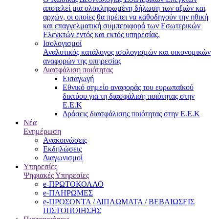
αποτελεί μια ολοκληρωμένη δήλωση των αξιών και
αρχών, οι οποίες θα πρέπει να καθοδηγούν την ηθική
και επαγγελματική συμπεριφορά των Εσωτερικών
Ελεγκτών εντός και εκτός υπηρεσίας.
Ισολογισμοί
Αναλυτικός κατάλογος ισολογισμών και οικονομικών
αναφορών της υπηρεσίας
Διασφάλιση ποιότητας
Εισαγωγή
Εθνικό σημείο αναφοράς του ευρωπαϊκού
δικτύου για τη διασφάλιση ποιότητας στην
Ε.Ε.Κ
Δράσεις διασφάλισης ποιότητας στην Ε.Ε.Κ
Νέα
Ενημέρωση
Ανακοινώσεις
Εκδηλώσεις
Διαγωνισμοί
Υπηρεσίες
Ψηφιακές Υπηρεσίες
e-ΠΡΩΤΟΚΟΛΛΟ
e-ΠΛΗΡΩΜΕΣ
e-ΠΡΟΣΟΝΤΑ / ΔΙΠΛΩΜΑΤΑ / ΒΕΒΑΙΩΣΕΙΣ
ΠΙΣΤΟΠΟΙΗΣΗΣ