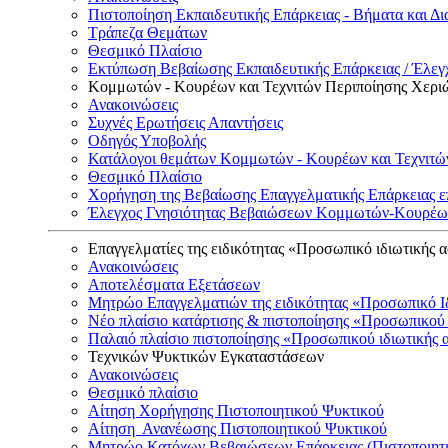
Πιστοποίηση Εκπαιδευτικής Επάρκειας - Βήματα και Δι
Τράπεζα Θεμάτων
Θεσμικό Πλαίσιο
Εκτύπωση Βεβαίωσης Εκπαιδευτικής Επάρκειας / Έλεγχ
Κομμωτών - Κουρέων και Τεχνιτών Περιποίησης Χερι
Ανακοινώσεις
Συχνές Ερωτήσεις Απαντήσεις
Οδηγός Υποβολής
Κατάλογοι θεμάτων Κομμωτών - Κουρέων και Τεχνιτώ
Θεσμικό Πλαίσιο
Χορήγηση της Βεβαίωσης Επαγγελματικής Επάρκειας ε
Έλεγχος Γνησιότητας Βεβαιώσεων Κομμωτών-Κουρέων
Επαγγελματίες της ειδικότητας «Προσωπικό ιδιωτικής 
Ανακοινώσεις
Αποτελέσματα Εξετάσεων
Μητρώο Επαγγελματιών της ειδικότητας «Προσωπικό Ι
Νέο πλαίσιο κατάρτισης & πιστοποίησης «Προσωπικού 
Παλαιό πλαίσιο πιστοποίησης «Προσωπικού ιδιωτικής 
Τεχνικών Ψυκτικών Εγκαταστάσεων
Ανακοινώσεις
Θεσμικό πλαίσιο
Αίτηση Χορήγησης Πιστοποιητικού Ψυκτικού
Αίτηση Ανανέωσης Πιστοποιητικού Ψυκτικού
Μητρώο Κατόχων Βεβαιώσεων Επάρκειας (Πιστοποιητ