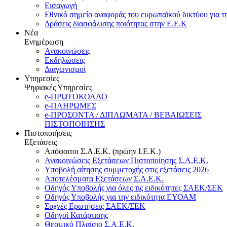
Εισαγωγή
Εθνικό σημείο αναφοράς του ευρωπαϊκού δικτύου για τ
Δράσεις διασφάλισης ποιότητας στην Ε.Ε.Κ
Νέα
Ενημέρωση
Ανακοινώσεις
Εκδηλώσεις
Διαγωνισμοί
Υπηρεσίες
Ψηφιακές Υπηρεσίες
e-ΠΡΩΤΟΚΟΛΛΟ
e-ΠΛΗΡΩΜΕΣ
e-ΠΡΟΣΟΝΤΑ / ΔΙΠΛΩΜΑΤΑ / ΒΕΒΑΙΩΣΕΙΣ
ΠΙΣΤΟΠΟΙΗΣΗΣ
Πιστοποιήσεις
Εξετάσεις
Απόφοιτοι Σ.Α.Ε.Κ. (πρώην Ι.Ε.Κ.)
Ανακοινώσεις Εξετάσεων Πιστοποίησης Σ.Α.Ε.Κ.
Υποβολή αίτησης συμμετοχής στις εξετάσεις 2026
Αποτελέσματα Εξετάσεων Σ.Α.Ε.Κ.
Οδηγός Υποβολής για όλες τις ειδικότητες ΣΑΕΚ/ΣΕΚ
Οδηγός Υποβολής για την ειδικότητα ΕΥΟΑΜ
Συχνές Ερωτήσεις ΣΑΕΚ/ΣΕΚ
Οδηγοί Κατάρτισης
Θεσμικό Πλαίσιο Σ.Α.Ε.Κ.