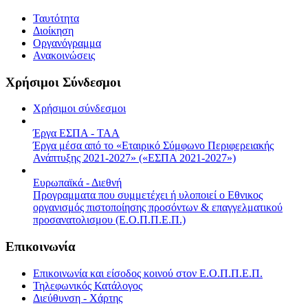
Ταυτότητα
Διοίκηση
Οργανόγραμμα
Ανακοινώσεις
Χρήσιμοι Σύνδεσμοι
Χρήσιμοι σύνδεσμοι
Έργα ΕΣΠΑ - ΤΑΑ
Έργα μέσα από το «Εταιρικό Σύμφωνο Περιφερειακής
Ανάπτυξης 2021-2027» («ΕΣΠΑ 2021-2027»)
Ευρωπαϊκά - Διεθνή
Προγραμματα που συμμετέχει ή υλοποιεί ο Εθνικος
οργανισμός πιστοποίησης προσόντων & επαγγελματικού
προσανατολισμου (Ε.Ο.Π.Π.Ε.Π.)
Επικοινωνία
Επικοινωνία και είσοδος κοινού στον Ε.Ο.Π.Π.Ε.Π.
Τηλεφωνικός Κατάλογος
Διεύθυνση - Χάρτης