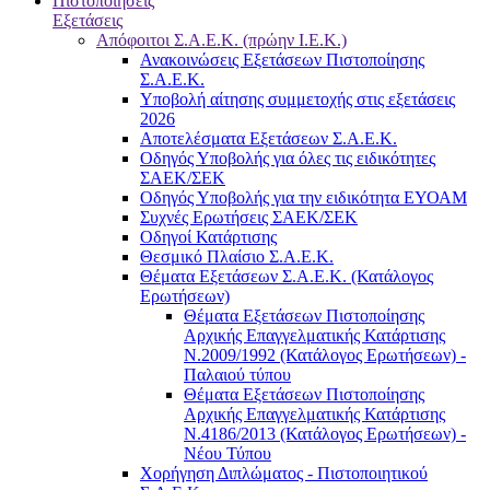
Πιστοποιήσεις
Εξετάσεις
Απόφοιτοι Σ.Α.Ε.Κ. (πρώην Ι.Ε.Κ.)
Ανακοινώσεις Εξετάσεων Πιστοποίησης
Σ.Α.Ε.Κ.
Υποβολή αίτησης συμμετοχής στις εξετάσεις
2026
Αποτελέσματα Εξετάσεων Σ.Α.Ε.Κ.
Οδηγός Υποβολής για όλες τις ειδικότητες
ΣΑΕΚ/ΣΕΚ
Οδηγός Υποβολής για την ειδικότητα ΕΥΟΑΜ
Συχνές Ερωτήσεις ΣΑΕΚ/ΣΕΚ
Οδηγοί Κατάρτισης
Θεσμικό Πλαίσιο Σ.Α.Ε.Κ.
Θέματα Εξετάσεων Σ.Α.Ε.Κ. (Κατάλογος
Ερωτήσεων)
Θέματα Εξετάσεων Πιστοποίησης
Αρχικής Επαγγελματικής Κατάρτισης
Ν.2009/1992 (Κατάλογος Ερωτήσεων) -
Παλαιού τύπου
Θέματα Εξετάσεων Πιστοποίησης
Αρχικής Επαγγελματικής Κατάρτισης
Ν.4186/2013 (Κατάλογος Ερωτήσεων) -
Νέου Τύπου
Χορήγηση Διπλώματος - Πιστοποιητικού