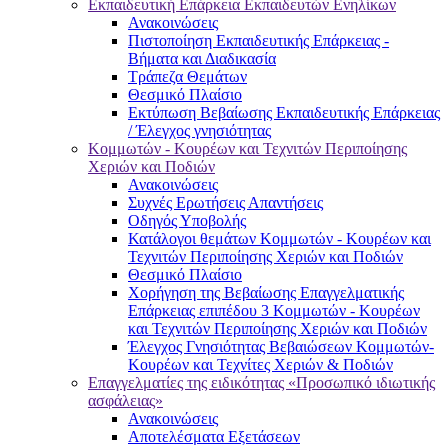
Εκπαιδευτική Επάρκεια Εκπαιδευτών Ενηλίκων
Ανακοινώσεις
Πιστοποίηση Εκπαιδευτικής Επάρκειας -
Βήματα και Διαδικασία
Τράπεζα Θεμάτων
Θεσμικό Πλαίσιο
Εκτύπωση Βεβαίωσης Εκπαιδευτικής Επάρκειας
/ Έλεγχος γνησιότητας
Κομμωτών - Κουρέων και Τεχνιτών Περιποίησης
Χεριών και Ποδιών
Ανακοινώσεις
Συχνές Ερωτήσεις Απαντήσεις
Οδηγός Υποβολής
Κατάλογοι θεμάτων Κομμωτών - Κουρέων και
Τεχνιτών Περιποίησης Χεριών και Ποδιών
Θεσμικό Πλαίσιο
Χορήγηση της Βεβαίωσης Επαγγελματικής
Επάρκειας επιπέδου 3 Κομμωτών - Κουρέων
και Τεχνιτών Περιποίησης Χεριών και Ποδιών
Έλεγχος Γνησιότητας Βεβαιώσεων Κομμωτών-
Κουρέων και Τεχνίτες Χεριών & Ποδιών
Επαγγελματίες της ειδικότητας «Προσωπικό ιδιωτικής
ασφάλειας»
Ανακοινώσεις
Αποτελέσματα Εξετάσεων