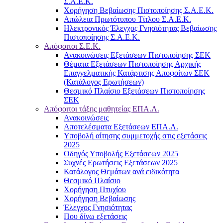
Σ.Α.Ε.Κ.
Χορήγηση Βεβαίωσης Πιστοποίησης Σ.Α.Ε.Κ.
Απώλεια Πρωτότυπου Τίτλου Σ.Α.Ε.Κ.
Ηλεκτρονικός Έλεγχος Γνησιότητας Βεβαίωσης
Πιστοποίησης Σ.Α.Ε.Κ.
Απόφοιτοι Σ.Ε.Κ.
Ανακοινώσεις Εξετάσεων Πιστοποίησης ΣΕΚ
Θέματα Εξετάσεων Πιστοποίησης Αρχικής
Επαγγελματικής Κατάρτισης Αποφοίτων ΣΕΚ
(Κατάλογος Ερωτήσεων)
Θεσμικό Πλαίσιο Εξετάσεων Πιστοποίησης
ΣΕΚ
Απόφοιτοι τάξης μαθητείας ΕΠΑ.Λ.
Ανακοινώσεις
Αποτελέσματα Εξετάσεων ΕΠΑ.Λ.
Υποβολή αίτησης συμμετοχής στις εξετάσεις
2025
Οδηγός Υποβολής Εξετάσεων 2025
Συχνές Ερωτήσεις Εξετάσεων 2025
Κατάλογος Θεμάτων ανά ειδικότητα
Θεσμικό Πλαίσιο
Χορήγηση Πτυχίου
Χορήγηση Βεβαίωσης
Έλεγχος Γνησιότητας
Που δίνω εξετάσεις