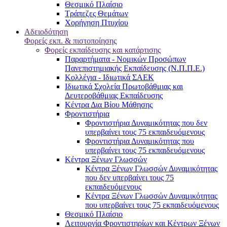
Θεσμικό Πλαίσιο
Τράπεζες Θεμάτων
Χορήγηση Πτυχίου
Αδειοδότηση
Φορείς εκπ. & πιστοποίησης
Φορείς εκπαίδευσης και κατάρτισης
Παραρτήματα - Νομικών Προσώπων
Πανεπιστημιακής Εκπαίδευσης (Ν.Π.Π.Ε.)
Κολλέγια - Ιδιωτικά ΣΑΕΚ
Ιδιωτικά Σχολεία Πρωτοβάθμιας και
Δευτεροβάθμιας Εκπαίδευσης
Κέντρα Δια Βίου Μάθησης
Φροντιστήρια
Φροντιστήρια Δυναμικότητας που δεν
υπερβαίνει τους 75 εκπαιδευόμενους
Φροντιστήρια Δυναμικότητας που
υπερβαίνει τους 75 εκπαιδευόμενους
Κέντρα Ξένων Γλωσσών
Kέντρα Ξένων Γλωσσών Δυναμικότητας
που δεν υπερβαίνει τους 75
εκπαιδευόμενους
Kέντρα Ξένων Γλωσσών Δυναμικότητας
που υπερβαίνει τους 75 εκπαιδευόμενους
Θεσμικό Πλαίσιο
Λειτουργία Φροντιστηρίων και Κέντρων Ξένων