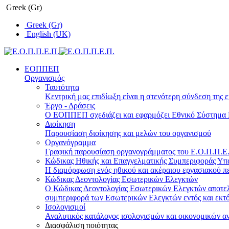
Greek (Gr)
Greek (Gr)
English (UK)
ΕΟΠΠΕΠ
Οργανισμός
Ταυτότητα
Κεντρική μας επιδίωξη είναι η στενότερη σύνδεση της ε
Έργο - Δράσεις
Ο ΕΟΠΠΕΠ σχεδιάζει και εφαρμόζει Eθνικό Σύστημα Π
Διοίκηση
Παρουσίαση διοίκησης και μελών του οργανισμού
Οργανόγραμμα
Γραφική παρουσίαση οργανογράμματος του Ε.Ο.Π.Π.Ε.Π
Κώδικας Ηθικής και Επαγγελματικής Συμπεριφοράς Υ
Η διαμόρφωση ενός ηθικού και ακέραιου εργασιακού πε
Κώδικας Δεοντολογίας Εσωτερικών Ελεγκτών
Ο Κώδικας Δεοντολογίας Εσωτερικών Ελεγκτών αποτελε
συμπεριφορά των Εσωτερικών Ελεγκτών εντός και εκτό
Ισολογισμοί
Αναλυτικός κατάλογος ισολογισμών και οικονομικών α
Διασφάλιση ποιότητας