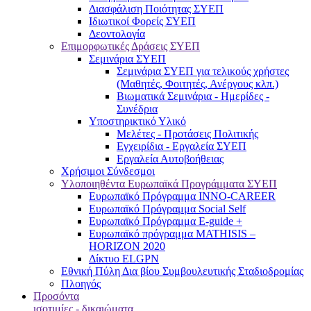
Διασφάλιση Ποιότητας ΣΥΕΠ
Ιδιωτικοί Φορείς ΣΥΕΠ
Δεοντολογία
Επιμορφωτικές Δράσεις ΣΥΕΠ
Σεμινάρια ΣΥΕΠ
Σεμινάρια ΣΥΕΠ για τελικούς χρήστες
(Μαθητές, Φοιτητές, Ανέργους κλπ.)
Βιωματικά Σεμινάρια - Ημερίδες -
Συνέδρια
Υποστηρικτικό Υλικό
Μελέτες - Προτάσεις Πολιτικής
Εγχειρίδια - Εργαλεία ΣΥΕΠ
Εργαλεία Αυτοβοήθειας
Χρήσιμοι Σύνδεσμοι
Υλοποιηθέντα Ευρωπαϊκά Προγράμματα ΣΥΕΠ
Ευρωπαϊκό Πρόγραμμα INNO-CAREER
Ευρωπαϊκό Πρόγραμμα Social Self
Ευρωπαϊκό Πρόγραμμα E-guide +
Ευρωπαϊκό πρόγραμμα MATHISIS –
HORIZON 2020
Δίκτυο ELGPN
Εθνική Πύλη Δια βίου Συμβουλευτικής Σταδιοδρομίας
Πλοηγός
Προσόντα
ισοτιμίες - δικαιώματα