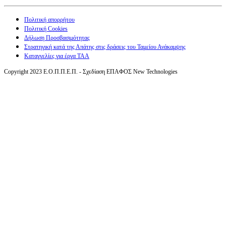
Πολιτική απορρήτου
Πολιτική Cookies
Δήλωση Προσβασιμότητας
Στρατηγική κατά της Απάτης στις δράσεις του Ταμείου Ανάκαμψης
Καταγγελίες για έργα ΤΑΑ
Copyright 2023 Ε.Ο.Π.Π.Ε.Π. - Σχεδίαση ΕΠΑΦΟΣ New Technologies