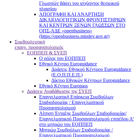
Γλωσσών βάσει του ισχύοντος θεσμικού
πλαισίου
ΑΠΟΓΡΑΦΗ ΚΑΙ ΑΝΑΡΤΗΣΗ
ΔΙΚΑΙΟΛΟΓΗΤΙΚΩΝ ΦΡΟΝΤΙΣΤΗΡΙΩΝ
ΚΑΙ ΚΕΝΤΡΩΝ ΞΕΝΩΝ ΓΛΩΣΣΩΝ ΣΤΟ
ΟΠΣ-ΑΔΕ «openbusiness»
(https://openbusiness.mindev.gov.gr)
Συμβουλευτική
επαγγ. προσανατολισμός
ΕΟΠΠΕΠ & ΣΥΕΠ
Ο ρόλος του ΕΟΠΠΕΠ
Εθνικό Κέντρο Euroguidance
Δράσεις Εθνικού Κέντρου Euroguidance
(Ε.Ο.Π.Π.Ε.Π.)
Δίκτυο Εθνικών Κέντρων Euroguidance
Εθνικό Κέντρο Europass
Δράσεις Αναβάθμισης της ΣΥΕΠ
Επαγγελματική Επάρκεια Συμβούλων
Σταδιοδρομίας / Επαγγελματικού
Προσανατολισμού
Αίτηση Ένταξης Συμβούλων Σταδιοδρομίας/
Επαγγελματικού Προσανατολισμού επιπέδου Α’
στο μητρώο του ΕΟΠΠΕΠ
Μητρώο Συμβούλων Σταδιοδρομίας /
Επαγγελματικού Προσανατολισμού