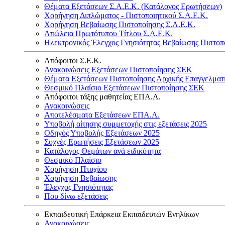
Θέματα Εξετάσεων Σ.Α.Ε.Κ. (Κατάλογος Ερωτήσεων)
Χορήγηση Διπλώματος - Πιστοποιητικού Σ.Α.Ε.Κ.
Χορήγηση Βεβαίωσης Πιστοποίησης Σ.Α.Ε.Κ.
Απώλεια Πρωτότυπου Τίτλου Σ.Α.Ε.Κ.
Ηλεκτρονικός Έλεγχος Γνησιότητας Βεβαίωσης Πιστοπ
Απόφοιτοι Σ.Ε.Κ.
Ανακοινώσεις Εξετάσεων Πιστοποίησης ΣΕΚ
Θέματα Εξετάσεων Πιστοποίησης Αρχικής Επαγγελματ
Θεσμικό Πλαίσιο Εξετάσεων Πιστοποίησης ΣΕΚ
Απόφοιτοι τάξης μαθητείας ΕΠΑ.Λ.
Ανακοινώσεις
Αποτελέσματα Εξετάσεων ΕΠΑ.Λ.
Υποβολή αίτησης συμμετοχής στις εξετάσεις 2025
Οδηγός Υποβολής Εξετάσεων 2025
Συχνές Ερωτήσεις Εξετάσεων 2025
Κατάλογος Θεμάτων ανά ειδικότητα
Θεσμικό Πλαίσιο
Χορήγηση Πτυχίου
Χορήγηση Βεβαίωσης
Έλεγχος Γνησιότητας
Που δίνω εξετάσεις
Εκπαιδευτική Επάρκεια Εκπαιδευτών Ενηλίκων
Ανακοινώσεις