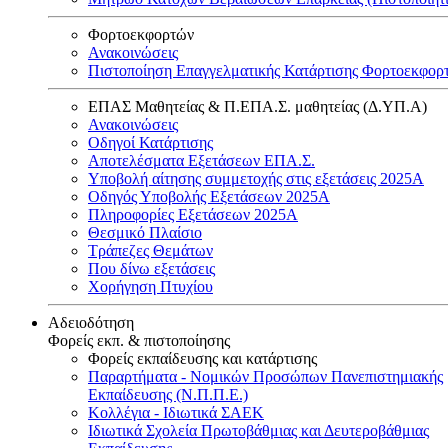
Φορτοεκφορτών
Ανακοινώσεις
Πιστοποίηση Επαγγελματικής Κατάρτισης Φορτοεκφορ
ΕΠΑΣ Μαθητείας & Π.ΕΠΑ.Σ. μαθητείας (Δ.ΥΠ.Α)
Ανακοινώσεις
Oδηγοί Κατάρτισης
Αποτελέσματα Εξετάσεων ΕΠΑ.Σ.
Υποβολή αίτησης συμμετοχής στις εξετάσεις 2025Α
Οδηγός Υποβολής Εξετάσεων 2025A
Πληροφορίες Εξετάσεων 2025Α
Θεσμικό Πλαίσιο
Τράπεζες Θεμάτων
Που δίνω εξετάσεις
Χορήγηση Πτυχίου
Αδειοδότηση
Φορείς εκπ. & πιστοποίησης
Φορείς εκπαίδευσης και κατάρτισης
Παραρτήματα - Νομικών Προσώπων Πανεπιστημιακής
Εκπαίδευσης (Ν.Π.Π.Ε.)
Κολλέγια - Ιδιωτικά ΣΑΕΚ
Ιδιωτικά Σχολεία Πρωτοβάθμιας και Δευτεροβάθμιας