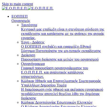
Skip to main content
ΕΟΠΠΕΠ
Οργανισμός
Ταυτότητα
Κεντρική μας επιδίωξη είναι η στενότερη σύνδεση της
εκπαίδευσης και κατάρτισης με τις ανάγκες της αγοράς
εργασίας.
Έργο - Δράσεις
Ο ΕΟΠΠΕΠ σχεδιάζει και εφαρμόζει Eθνικό
Σύστημα Πιστοποίησης της μη-τυπικής εκπαίδευσης
Διοίκηση
Παρουσίαση διοίκησης και μελών του οργανισμού
Οργανόγραμμα
Γραφική παρουσίαση οργανογράμματος του
Ε.Ο.Π.Π.Ε.Π. και αναλυτικός κατάλογος
υπηρετούντων.
Κώδικας Ηθικής και Επαγγελματικής Συμπεριφοράς
Υπαλλήλων Δημοσίου Τομέα
Η διαμόρφωση ενός ηθικού και ακέραιου εργασιακού
περιβάλλοντος αποτελεί θεμέλιο λίθο της δημόσιας
διοίκησης
Κώδικας Δεοντολογίας Εσωτερικών Ελεγκτών
Ο Κώδικας Δεοντολογίας Εσωτερικών Ελεγκτών