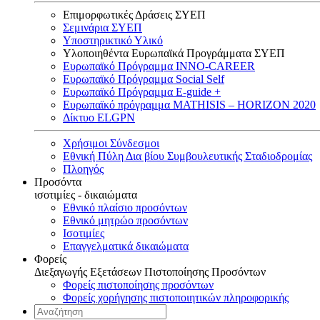
Επιμορφωτικές Δράσεις ΣΥΕΠ
Σεμινάρια ΣΥΕΠ
Υποστηρικτικό Υλικό
Υλοποιηθέντα Ευρωπαϊκά Προγράμματα ΣΥΕΠ
Ευρωπαϊκό Πρόγραμμα INNO-CAREER
Ευρωπαϊκό Πρόγραμμα Social Self
Ευρωπαϊκό Πρόγραμμα E-guide +
Ευρωπαϊκό πρόγραμμα MATHISIS – HORIZON 2020
Δίκτυο ELGPN
Χρήσιμοι Σύνδεσμοι
Εθνική Πύλη Δια βίου Συμβουλευτικής Σταδιοδρομίας
Πλοηγός
Προσόντα
ισοτιμίες - δικαιώματα
Εθνικό πλαίσιο προσόντων
Εθνικό μητρώο προσόντων
Ισοτιμίες
Επαγγελματικά δικαιώματα
Φορείς
Διεξαγωγής Εξετάσεων Πιστοποίησης Προσόντων
Φορείς πιστοποίησης προσόντων
Φορείς χορήγησης πιστοποιητικών πληροφορικής