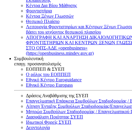
Εκπαίδευσης
Κέντρα Δια Βίου Μάθησης
Φροντιστήρια
Κέντρα Ξένων Γλωσσών
Θεσμικό Πλαίσιο
Λειτουργία Φροντιστηρίων και Κέντρων Ξένων Γλωσσ
βάσει του ισχύοντος θεσμικού πλαισίου
ΑΠΟΓΡΑΦΗ ΚΑΙ ΑΝΑΡΤΗΣΗ ΔΙΚΑΙΟΛΟΓΗΤΙΚΩ
ΦΡΟΝΤΙΣΤΗΡΙΩΝ ΚΑΙ ΚΕΝΤΡΩΝ ΞΕΝΩΝ ΓΛΩΣ
ΣΤΟ ΟΠΣ-ΑΔΕ «openbusiness»
(https://openbusiness.mindev.gov.gr)
Συμβουλευτική
επαγγ. προσανατολισμός
ΕΟΠΠΕΠ & ΣΥΕΠ
Ο ρόλος του ΕΟΠΠΕΠ
Εθνικό Κέντρο Euroguidance
Εθνικό Κέντρο Europass
Δράσεις Αναβάθμισης της ΣΥΕΠ
Επαγγελματική Επάρκεια Συμβούλων Σταδιοδρομίας /
Αίτηση Ένταξης Συμβούλων Σταδιοδρομίας/Επαγγελμ
Μητρώο Συμβούλων Σταδιοδρομίας / Επαγγελματικού
Διασφάλιση Ποιότητας ΣΥΕΠ
Ιδιωτικοί Φορείς ΣΥΕΠ
Δεοντολογία