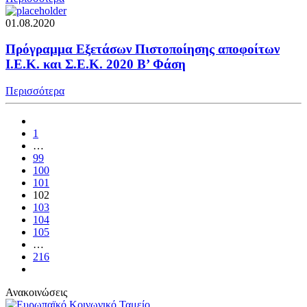
01.08.2020
Πρόγραμμα Εξετάσων Πιστοποίησης αποφοίτων
Ι.Ε.Κ. και Σ.Ε.Κ. 2020 Β’ Φάση
Περισσότερα
1
…
99
100
101
102
103
104
105
…
216
Ανακοινώσεις