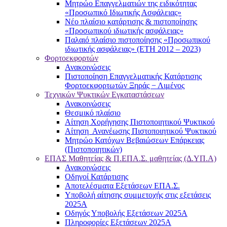
Μητρώο Επαγγελματιών της ειδικότητας
«Προσωπικό Ιδιωτικής Ασφάλειας»
Νέο πλαίσιο κατάρτισης & πιστοποίησης
«Προσωπικού ιδιωτικής ασφάλειας»
Παλαιό πλαίσιο πιστοποίησης «Προσωπικού
ιδιωτικής ασφάλειας» (ΕΤΗ 2012 – 2023)
Φορτοεκφορτών
Ανακοινώσεις
Πιστοποίηση Επαγγελματικής Κατάρτισης
Φορτοεκφορτωτών Ξηράς − Λιμένος
Τεχνικών Ψυκτικών Εγκαταστάσεων
Ανακοινώσεις
Θεσμικό πλαίσιο
Αίτηση Χορήγησης Πιστοποιητικού Ψυκτικού
Αίτηση Ανανέωσης Πιστοποιητικού Ψυκτικού
Μητρώο Κατόχων Βεβαιώσεων Επάρκειας
(Πιστοποιητικών)
ΕΠΑΣ Μαθητείας & Π.ΕΠΑ.Σ. μαθητείας (Δ.ΥΠ.Α)
Ανακοινώσεις
Oδηγοί Κατάρτισης
Αποτελέσματα Εξετάσεων ΕΠΑ.Σ.
Υποβολή αίτησης συμμετοχής στις εξετάσεις
2025Α
Οδηγός Υποβολής Εξετάσεων 2025A
Πληροφορίες Εξετάσεων 2025Α