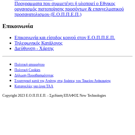
Προγραμματα που συμμετέχει ή υλοποιεί ο Εθνικος
οργανισμός πιστοποίησης προσόντων & επαγγελματικού
προσανατολισμου (Ε.Ο.Π.Π.Ε.Π.)
Επικοινωνία
Επικοινωνία και είσοδος κοινού στον Ε.Ο.Π.Π.Ε.Π.
Τηλεφωνικός Κατάλογος
Διεύθυνση - Χάρτης
Πολιτική απορρήτου
Πολιτική Cookies
Δήλωση Προσβασιμότητας
Στρατηγική κατά της Απάτης στις δράσεις του Ταμείου Ανάκαμψης
Καταγγελίες για έργα ΤΑΑ
Copyright 2023 Ε.Ο.Π.Π.Ε.Π. - Σχεδίαση ΕΠΑΦΟΣ New Technologies