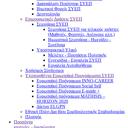
Διασφάλιση Ποιότητας ΣΥΕΠ
Ιδιωτικοί Φορείς ΣΥΕΠ
Δεοντολογία
Επιμορφωτικές Δράσεις ΣΥΕΠ
Σεμινάρια ΣΥΕΠ
Σεμινάρια ΣΥΕΠ για τελικούς χρήστες
(Μαθητές, Φοιτητές, Ανέργους κλπ.)
Βιωματικά Σεμινάρια - Ημερίδες -
Συνέδρια
Υποστηρικτικό Υλικό
Μελέτες - Προτάσεις Πολιτικής
Εγχειρίδια - Εργαλεία ΣΥΕΠ
Εργαλεία Αυτοβοήθειας
Χρήσιμοι Σύνδεσμοι
Υλοποιηθέντα Ευρωπαϊκά Προγράμματα ΣΥΕΠ
Ευρωπαϊκό Πρόγραμμα INNO-CAREER
Ευρωπαϊκό Πρόγραμμα Social Self
Ευρωπαϊκό Πρόγραμμα E-guide +
Ευρωπαϊκό πρόγραμμα MATHISIS –
HORIZON 2020
Δίκτυο ELGPN
Εθνική Πύλη Δια βίου Συμβουλευτικής Σταδιοδρομίας
Πλοηγός
Προσόντα
ισοτιμίες - δικαιώματα