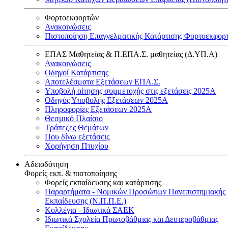
Φορτοεκφορτών
Ανακοινώσεις
Πιστοποίηση Επαγγελματικής Κατάρτισης Φορτοεκφορ
ΕΠΑΣ Μαθητείας & Π.ΕΠΑ.Σ. μαθητείας (Δ.ΥΠ.Α)
Ανακοινώσεις
Oδηγοί Κατάρτισης
Αποτελέσματα Εξετάσεων ΕΠΑ.Σ.
Υποβολή αίτησης συμμετοχής στις εξετάσεις 2025Α
Οδηγός Υποβολής Εξετάσεων 2025A
Πληροφορίες Εξετάσεων 2025Α
Θεσμικό Πλαίσιο
Τράπεζες Θεμάτων
Που δίνω εξετάσεις
Χορήγηση Πτυχίου
Αδειοδότηση
Φορείς εκπ. & πιστοποίησης
Φορείς εκπαίδευσης και κατάρτισης
Παραρτήματα - Νομικών Προσώπων Πανεπιστημιακής
Εκπαίδευσης (Ν.Π.Π.Ε.)
Κολλέγια - Ιδιωτικά ΣΑΕΚ
Ιδιωτικά Σχολεία Πρωτοβάθμιας και Δευτεροβάθμιας