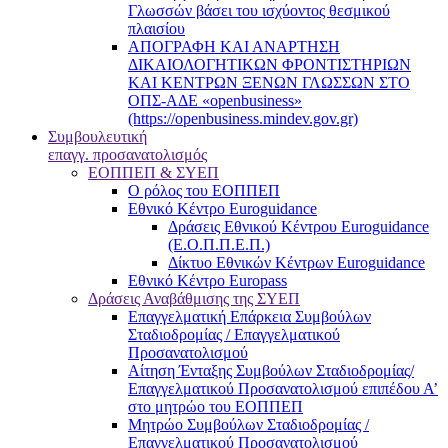
Γλωσσών βάσει του ισχύοντος θεσμικού
πλαισίου
ΑΠΟΓΡΑΦΗ ΚΑΙ ΑΝΑΡΤΗΣΗ
ΔΙΚΑΙΟΛΟΓΗΤΙΚΩΝ ΦΡΟΝΤΙΣΤΗΡΙΩΝ
ΚΑΙ ΚΕΝΤΡΩΝ ΞΕΝΩΝ ΓΛΩΣΣΩΝ ΣΤΟ
ΟΠΣ-ΑΔΕ «openbusiness»
(https://openbusiness.mindev.gov.gr)
Συμβουλευτική
επαγγ. προσανατολισμός
ΕΟΠΠΕΠ & ΣΥΕΠ
Ο ρόλος του ΕΟΠΠΕΠ
Εθνικό Κέντρο Euroguidance
Δράσεις Εθνικού Κέντρου Euroguidance
(Ε.Ο.Π.Π.Ε.Π.)
Δίκτυο Εθνικών Κέντρων Euroguidance
Εθνικό Κέντρο Europass
Δράσεις Αναβάθμισης της ΣΥΕΠ
Επαγγελματική Επάρκεια Συμβούλων
Σταδιοδρομίας / Επαγγελματικού
Προσανατολισμού
Αίτηση Ένταξης Συμβούλων Σταδιοδρομίας/
Επαγγελματικού Προσανατολισμού επιπέδου Α’
στο μητρώο του ΕΟΠΠΕΠ
Μητρώο Συμβούλων Σταδιοδρομίας /
Επαγγελματικού Προσανατολισμού