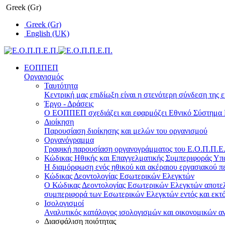
Greek (Gr)
Greek (Gr)
English (UK)
ΕΟΠΠΕΠ
Οργανισμός
Ταυτότητα
Κεντρική μας επιδίωξη είναι η στενότερη σύνδεση της ε
Έργο - Δράσεις
Ο ΕΟΠΠΕΠ σχεδιάζει και εφαρμόζει Eθνικό Σύστημα Π
Διοίκηση
Παρουσίαση διοίκησης και μελών του οργανισμού
Οργανόγραμμα
Γραφική παρουσίαση οργανογράμματος του Ε.Ο.Π.Π.Ε.Π
Κώδικας Ηθικής και Επαγγελματικής Συμπεριφοράς Υ
Η διαμόρφωση ενός ηθικού και ακέραιου εργασιακού πε
Κώδικας Δεοντολογίας Εσωτερικών Ελεγκτών
Ο Κώδικας Δεοντολογίας Εσωτερικών Ελεγκτών αποτελε
συμπεριφορά των Εσωτερικών Ελεγκτών εντός και εκτό
Ισολογισμοί
Αναλυτικός κατάλογος ισολογισμών και οικονομικών α
Διασφάλιση ποιότητας