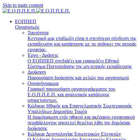
Skip to main content
ΕΟΠΠΕΠ
Οργανισμός
Ταυτότητα
Κεντρική μας επιδίωξη είναι η στενότερη σύνδεση της
εκπαίδευσης και κατάρτισης με τις ανάγκες της αγοράς
εργασίας.
Έργο - Δράσεις
Ο ΕΟΠΠΕΠ σχεδιάζει και εφαρμόζει Eθνικό
Σύστημα Πιστοποίησης της μη-τυπικής εκπαίδευσης
Διοίκηση
Παρουσίαση διοίκησης και μελών του οργανισμού
Οργανόγραμμα
Γραφική παρουσίαση οργανογράμματος του
Ε.Ο.Π.Π.Ε.Π. και αναλυτικός κατάλογος
υπηρετούντων.
Κώδικας Ηθικής και Επαγγελματικής Συμπεριφοράς
Υπαλλήλων Δημοσίου Τομέα
Η διαμόρφωση ενός ηθικού και ακέραιου εργασιακού
περιβάλλοντος αποτελεί θεμέλιο λίθο της δημόσιας
διοίκησης
Κώδικας Δεοντολογίας Εσωτερικών Ελεγκτών
Ο Κώδικας Δεοντολογίας Εσωτερικών Ελεγκτών