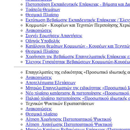
Πιστοποίηση Εκπαιδευτικής Επάρκειας - Βήματα και Δι
Τράπεζα Θεμάτων
Θεσμικό Πλαίσιο
Εκτύπωση Βεβαίωσης Εκπαιδευτικής Επάρκειας / Έλεγχ
Κομμωτών - Κουρέων και Τεχνιτών Περιποίησης Χερι
Ανακοινώσεις
Συχνές Ερωτήσεις Απαντήσεις
Οδηγός Υποβολής
Κατάλογοι θεμάτων Κομμωτών - Κουρέων και Τεχνιτώ
Θεσμικό Πλαίσιο
Χορήγηση της Βεβαίωσης Επαγγελματικής Επάρκειας ε
Έλεγχος Γνησιότητας Βεβαιώσεων Κομμωτών-Κουρέων
Επαγγελματίες της ειδικότητας «Προσωπικό ιδιωτικής 
Ανακοινώσεις
Αποτελέσματα Εξετάσεων
Μητρώο Επαγγελματιών της ειδικότητας «Προσωπικό Ι
Νέο πλαίσιο κατάρτισης & πιστοποίησης «Προσωπικού 
Παλαιό πλαίσιο πιστοποίησης «Προσωπικού ιδιωτικής 
Τεχνικών Ψυκτικών Εγκαταστάσεων
Ανακοινώσεις
Θεσμικό πλαίσιο
Αίτηση Χορήγησης Πιστοποιητικού Ψυκτικού
Αίτηση Ανανέωσης Πιστοποιητικού Ψυκτικού
Μητρώο Κατόχων Βεβαιώσεων Επάρκειας (Πιστοποιητ