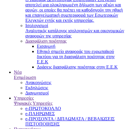
αποτελεί μια ολοκληρωμένη δήλωση των αξιών και
αρχών, οι οποίες θα πρέπει να καθοδηγούν την ηθική
και επαγγελματική συμπεριφορά των Εσωτερικών
Ελεγκτών εντός και εκτός υπηρεσίας.
Ισολογισμοί
Αναλυτικός κατάλογος ισολογισμών και οικονομικών
αναφορών της υπηρεσίας
Διασφάλιση ποιότητας
Εισαγωγή
Εθνικό σημείο αναφοράς του ευρωπαϊκού
δικτύου για τη διασφάλιση ποιότητας στην
Ε.Ε.Κ
Δράσεις διασφάλισης ποιότητας στην Ε.Ε.Κ
Νέα
Ενημέρωση
Ανακοινώσεις
Εκδηλώσεις
Διαγωνισμοί
Υπηρεσίες
Ψηφιακές Υπηρεσίες
e-ΠΡΩΤΟΚΟΛΛΟ
e-ΠΛΗΡΩΜΕΣ
e-ΠΡΟΣΟΝΤΑ / ΔΙΠΛΩΜΑΤΑ / ΒΕΒΑΙΩΣΕΙΣ
ΠΙΣΤΟΠΟΙΗΣΗΣ