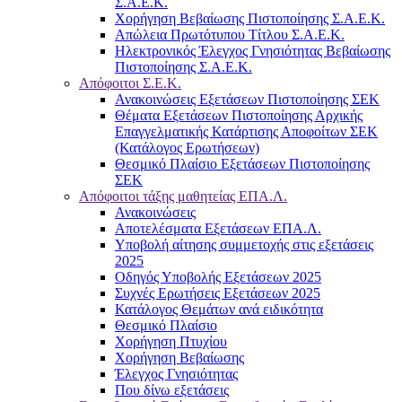
Σ.Α.Ε.Κ.
Χορήγηση Βεβαίωσης Πιστοποίησης Σ.Α.Ε.Κ.
Απώλεια Πρωτότυπου Τίτλου Σ.Α.Ε.Κ.
Ηλεκτρονικός Έλεγχος Γνησιότητας Βεβαίωσης
Πιστοποίησης Σ.Α.Ε.Κ.
Απόφοιτοι Σ.Ε.Κ.
Ανακοινώσεις Εξετάσεων Πιστοποίησης ΣΕΚ
Θέματα Εξετάσεων Πιστοποίησης Αρχικής
Επαγγελματικής Κατάρτισης Αποφοίτων ΣΕΚ
(Κατάλογος Ερωτήσεων)
Θεσμικό Πλαίσιο Εξετάσεων Πιστοποίησης
ΣΕΚ
Απόφοιτοι τάξης μαθητείας ΕΠΑ.Λ.
Ανακοινώσεις
Αποτελέσματα Εξετάσεων ΕΠΑ.Λ.
Υποβολή αίτησης συμμετοχής στις εξετάσεις
2025
Οδηγός Υποβολής Εξετάσεων 2025
Συχνές Ερωτήσεις Εξετάσεων 2025
Κατάλογος Θεμάτων ανά ειδικότητα
Θεσμικό Πλαίσιο
Χορήγηση Πτυχίου
Χορήγηση Βεβαίωσης
Έλεγχος Γνησιότητας
Που δίνω εξετάσεις