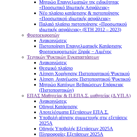
Μητρώο Επαγγελματιών της ειδικότητας
«Προσωπικό Ιδιωτικής Ασφάλειας»
Νέο πλαίσιο κατάρτισης & πιστοποίησης
«Προσωπικού ιδιωτικής ασφάλειας»
Παλαιό πλαίσιο πιστοποίησης «Προσωπικού
ιδιωτικής ασφάλειας» (ΕΤΗ 2012 – 2023)
Φορτοεκφορτών
Ανακοινώσεις
Πιστοποίηση Επαγγελματικής Κατάρτισης
Φορτοεκφορτωτών Ξηράς − Λιμένος
Τεχνικών Ψυκτικών Εγκαταστάσεων
Ανακοινώσεις
Θεσμικό πλαίσιο
Αίτηση Χορήγησης Πιστοποιητικού Ψυκτικού
Αίτηση Ανανέωσης Πιστοποιητικού Ψυκτικού
Μητρώο Κατόχων Βεβαιώσεων Επάρκειας
(Πιστοποιητικών)
ΕΠΑΣ Μαθητείας & Π.ΕΠΑ.Σ. μαθητείας (Δ.ΥΠ.Α)
Ανακοινώσεις
Oδηγοί Κατάρτισης
Αποτελέσματα Εξετάσεων ΕΠΑ.Σ.
Υποβολή αίτησης συμμετοχής στις εξετάσεις
2025Α
Οδηγός Υποβολής Εξετάσεων 2025A
Πληροφορίες Εξετάσεων 2025Α