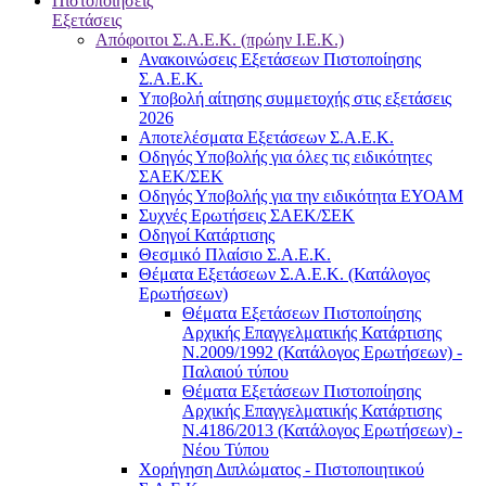
Πιστοποιήσεις
Εξετάσεις
Απόφοιτοι Σ.Α.Ε.Κ. (πρώην Ι.Ε.Κ.)
Ανακοινώσεις Εξετάσεων Πιστοποίησης
Σ.Α.Ε.Κ.
Υποβολή αίτησης συμμετοχής στις εξετάσεις
2026
Αποτελέσματα Εξετάσεων Σ.Α.Ε.Κ.
Οδηγός Υποβολής για όλες τις ειδικότητες
ΣΑΕΚ/ΣΕΚ
Οδηγός Υποβολής για την ειδικότητα ΕΥΟΑΜ
Συχνές Ερωτήσεις ΣΑΕΚ/ΣΕΚ
Οδηγοί Κατάρτισης
Θεσμικό Πλαίσιο Σ.Α.Ε.Κ.
Θέματα Εξετάσεων Σ.Α.Ε.Κ. (Κατάλογος
Ερωτήσεων)
Θέματα Εξετάσεων Πιστοποίησης
Αρχικής Επαγγελματικής Κατάρτισης
Ν.2009/1992 (Κατάλογος Ερωτήσεων) -
Παλαιού τύπου
Θέματα Εξετάσεων Πιστοποίησης
Αρχικής Επαγγελματικής Κατάρτισης
Ν.4186/2013 (Κατάλογος Ερωτήσεων) -
Νέου Τύπου
Χορήγηση Διπλώματος - Πιστοποιητικού