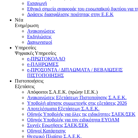
Εισαγωγή
Εθνικό σημείο αναφοράς του ευρωπαϊκού δικτύου για τ
Δράσεις διασφάλισης ποιότητας στην Ε.Ε.Κ
Νέα
Ενημέρωση
Ανακοινώσεις
Εκδηλώσεις
Διαγωνισμοί
Υπηρεσίες
Ψηφιακές Υπηρεσίες
e-ΠΡΩΤΟΚΟΛΛΟ
e-ΠΛΗΡΩΜΕΣ
e-ΠΡΟΣΟΝΤΑ / ΔΙΠΛΩΜΑΤΑ / ΒΕΒΑΙΩΣΕΙΣ
ΠΙΣΤΟΠΟΙΗΣΗΣ
Πιστοποιήσεις
Εξετάσεις
Απόφοιτοι Σ.Α.Ε.Κ. (πρώην Ι.Ε.Κ.)
Ανακοινώσεις Εξετάσεων Πιστοποίησης Σ.Α.Ε.Κ.
Υποβολή αίτησης συμμετοχής στις εξετάσεις 2026
Αποτελέσματα Εξετάσεων Σ.Α.Ε.Κ.
Οδηγός Υποβολής για όλες τις ειδικότητες ΣΑΕΚ/ΣΕΚ
Οδηγός Υποβολής για την ειδικότητα ΕΥΟΑΜ
Συχνές Ερωτήσεις ΣΑΕΚ/ΣΕΚ
Οδηγοί Κατάρτισης
Θεσμικό Πλαίσιο Σ.Α.Ε.Κ.