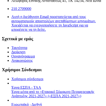
Λεωφόρος Εθνικής Αντιστάσεως 41, ΤΚ 14234, Νέα Ιωνία
210 2709000
Αυτή η διεύθυνση Email προστατεύεται από τους
αυτοματισμούς αποστολέων ανεπιθύμητων μηνυμάτων.
Χρειάζεται να ενεργοποιήσετε τη JavaScript για να
μπορέσετε να τη δείτε.
Σχετικά με εμάς
Ταυτότητα
Διοίκηση
Οργανόγραμμα
Ανακοινώσεις
Χρήσιμοι Σύνδεσμοι
Χρήσιμοι σύνδεσμοι
Έργα ΕΣΠΑ - ΤΑΑ
Έργα μέσα από το «Εταιρικό Σύμφωνο Περιφερειακής
Ανάπτυξης 2021-2027» («ΕΣΠΑ 2021-2027»)
Ευρωπαϊκά - Διεθνή