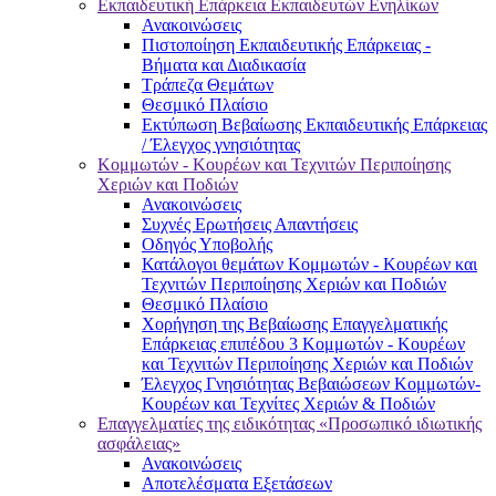
Εκπαιδευτική Επάρκεια Εκπαιδευτών Ενηλίκων
Ανακοινώσεις
Πιστοποίηση Εκπαιδευτικής Επάρκειας -
Βήματα και Διαδικασία
Τράπεζα Θεμάτων
Θεσμικό Πλαίσιο
Εκτύπωση Βεβαίωσης Εκπαιδευτικής Επάρκειας
/ Έλεγχος γνησιότητας
Κομμωτών - Κουρέων και Τεχνιτών Περιποίησης
Χεριών και Ποδιών
Ανακοινώσεις
Συχνές Ερωτήσεις Απαντήσεις
Οδηγός Υποβολής
Κατάλογοι θεμάτων Κομμωτών - Κουρέων και
Τεχνιτών Περιποίησης Χεριών και Ποδιών
Θεσμικό Πλαίσιο
Χορήγηση της Βεβαίωσης Επαγγελματικής
Επάρκειας επιπέδου 3 Κομμωτών - Κουρέων
και Τεχνιτών Περιποίησης Χεριών και Ποδιών
Έλεγχος Γνησιότητας Βεβαιώσεων Κομμωτών-
Κουρέων και Τεχνίτες Χεριών & Ποδιών
Επαγγελματίες της ειδικότητας «Προσωπικό ιδιωτικής
ασφάλειας»
Ανακοινώσεις
Αποτελέσματα Εξετάσεων