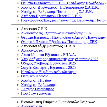
Θέματα Εξετάσεων Σ.Α.Ε.Κ. (Κατάλογος Ερωτήσεων)
Χορήγηση Διπλώματος - Πιστοποιητικού Σ.Α.Ε.Κ.
Χορήγηση Βεβαίωσης Πιστοποίησης Σ.Α.Ε.Κ.
Απώλεια Πρωτότυπου Τίτλου Σ.Α.Ε.Κ.
Ηλεκτρονικός Έλεγχος Γνησιότητας Βεβαίωσης Πιστοπ
Απόφοιτοι Σ.Ε.Κ.
Ανακοινώσεις Εξετάσεων Πιστοποίησης ΣΕΚ
Θέματα Εξετάσεων Πιστοποίησης Αρχικής Επαγγελματ
Θεσμικό Πλαίσιο Εξετάσεων Πιστοποίησης ΣΕΚ
Απόφοιτοι τάξης μαθητείας ΕΠΑ.Λ.
Ανακοινώσεις
Αποτελέσματα Εξετάσεων ΕΠΑ.Λ.
Υποβολή αίτησης συμμετοχής στις εξετάσεις 2025
Οδηγός Υποβολής Εξετάσεων 2025
Συχνές Ερωτήσεις Εξετάσεων 2025
Κατάλογος Θεμάτων ανά ειδικότητα
Θεσμικό Πλαίσιο
Χορήγηση Πτυχίου
Χορήγηση Βεβαίωσης
Έλεγχος Γνησιότητας
Που δίνω εξετάσεις
Εκπαιδευτική Επάρκεια Εκπαιδευτών Ενηλίκων
Ανακοινώσεις