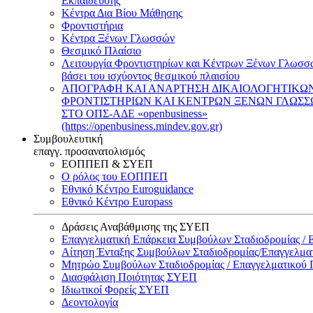
Εκπαίδευσης
Κέντρα Δια Βίου Μάθησης
Φροντιστήρια
Κέντρα Ξένων Γλωσσών
Θεσμικό Πλαίσιο
Λειτουργία Φροντιστηρίων και Κέντρων Ξένων Γλωσσ
βάσει του ισχύοντος θεσμικού πλαισίου
ΑΠΟΓΡΑΦΗ ΚΑΙ ΑΝΑΡΤΗΣΗ ΔΙΚΑΙΟΛΟΓΗΤΙΚΩ
ΦΡΟΝΤΙΣΤΗΡΙΩΝ ΚΑΙ ΚΕΝΤΡΩΝ ΞΕΝΩΝ ΓΛΩΣ
ΣΤΟ ΟΠΣ-ΑΔΕ «openbusiness»
(https://openbusiness.mindev.gov.gr)
Συμβουλευτική
επαγγ. προσανατολισμός
ΕΟΠΠΕΠ & ΣΥΕΠ
Ο ρόλος του ΕΟΠΠΕΠ
Εθνικό Κέντρο Euroguidance
Εθνικό Κέντρο Europass
Δράσεις Αναβάθμισης της ΣΥΕΠ
Επαγγελματική Επάρκεια Συμβούλων Σταδιοδρομίας /
Αίτηση Ένταξης Συμβούλων Σταδιοδρομίας/Επαγγελμ
Μητρώο Συμβούλων Σταδιοδρομίας / Επαγγελματικού
Διασφάλιση Ποιότητας ΣΥΕΠ
Ιδιωτικοί Φορείς ΣΥΕΠ
Δεοντολογία