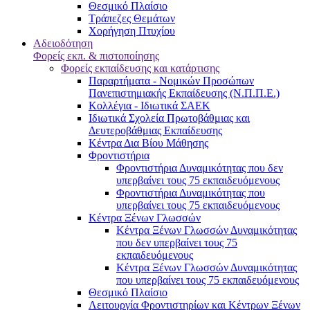
Θεσμικό Πλαίσιο
Τράπεζες Θεμάτων
Χορήγηση Πτυχίου
Αδειοδότηση
Φορείς εκπ. & πιστοποίησης
Φορείς εκπαίδευσης και κατάρτισης
Παραρτήματα - Νομικών Προσώπων
Πανεπιστημιακής Εκπαίδευσης (Ν.Π.Π.Ε.)
Κολλέγια - Ιδιωτικά ΣΑΕΚ
Ιδιωτικά Σχολεία Πρωτοβάθμιας και
Δευτεροβάθμιας Εκπαίδευσης
Κέντρα Δια Βίου Μάθησης
Φροντιστήρια
Φροντιστήρια Δυναμικότητας που δεν
υπερβαίνει τους 75 εκπαιδευόμενους
Φροντιστήρια Δυναμικότητας που
υπερβαίνει τους 75 εκπαιδευόμενους
Κέντρα Ξένων Γλωσσών
Kέντρα Ξένων Γλωσσών Δυναμικότητας
που δεν υπερβαίνει τους 75
εκπαιδευόμενους
Kέντρα Ξένων Γλωσσών Δυναμικότητας
που υπερβαίνει τους 75 εκπαιδευόμενους
Θεσμικό Πλαίσιο
Λειτουργία Φροντιστηρίων και Κέντρων Ξένων