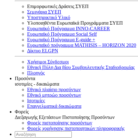
Επιμορφωτικές Δράσεις ΣΥΕΠ
Σεμινάρια ΣΥΕΠ
Υποστηρικτικό Υλικό
Υλοποιηθέντα Ευρωπαϊκά Προγράμματα ΣΥΕΠ
Ευρωπαϊκό Πρόγραμμα INNO-CAREER
Ευρωπαϊκό Πρόγραμμα Social Self
Ευρωπαϊκό Πρόγραμμα E-guide +
Ευρωπαϊκό πρόγραμμα MATHISIS – HORIZON 2020
Δίκτυο ELGPN
Χρήσιμοι Σύνδεσμοι
Εθνική Πύλη Δια βίου Συμβουλευτικής Σταδιοδρομίας
Πλοηγός
Προσόντα
ισοτιμίες - δικαιώματα
Εθνικό πλαίσιο προσόντων
Εθνικό μητρώο προσόντων
Ισοτιμίες
Επαγγελματικά δικαιώματα
Φορείς
Διεξαγωγής Εξετάσεων Πιστοποίησης Προσόντων
Φορείς πιστοποίησης προσόντων
Φορείς χορήγησης πιστοποιητικών πληροφορικής