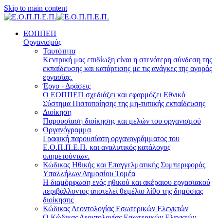
Skip to main content
ΕΟΠΠΕΠ
Οργανισμός
Ταυτότητα
Κεντρική μας επιδίωξη είναι η στενότερη σύνδεση της
εκπαίδευσης και κατάρτισης με τις ανάγκες της αγοράς
εργασίας.
Έργο - Δράσεις
Ο ΕΟΠΠΕΠ σχεδιάζει και εφαρμόζει Eθνικό
Σύστημα Πιστοποίησης της μη-τυπικής εκπαίδευσης
Διοίκηση
Παρουσίαση διοίκησης και μελών του οργανισμού
Οργανόγραμμα
Γραφική παρουσίαση οργανογράμματος του
Ε.Ο.Π.Π.Ε.Π. και αναλυτικός κατάλογος
υπηρετούντων.
Κώδικας Ηθικής και Επαγγελματικής Συμπεριφοράς
Υπαλλήλων Δημοσίου Τομέα
Η διαμόρφωση ενός ηθικού και ακέραιου εργασιακού
περιβάλλοντος αποτελεί θεμέλιο λίθο της δημόσιας
διοίκησης
Κώδικας Δεοντολογίας Εσωτερικών Ελεγκτών
Ο Κώδικας Δεοντολογίας Εσωτερικών Ελεγκτών