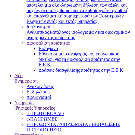
αποτελεί μια ολοκληρωμένη δήλωση των αξιών και
αρχών, οι οποίες θα πρέπει να καθοδηγούν την ηθική
και επαγγελματική συμπεριφορά των Εσωτερικών
Ελεγκτών εντός και εκτός υπηρεσίας.
Ισολογισμοί
Αναλυτικός κατάλογος ισολογισμών και οικονομικών
αναφορών της υπηρεσίας
Διασφάλιση ποιότητας
Εισαγωγή
Εθνικό σημείο αναφοράς του ευρωπαϊκού
δικτύου για τη διασφάλιση ποιότητας στην
Ε.Ε.Κ
Δράσεις διασφάλισης ποιότητας στην Ε.Ε.Κ
Νέα
Ενημέρωση
Ανακοινώσεις
Εκδηλώσεις
Διαγωνισμοί
Υπηρεσίες
Ψηφιακές Υπηρεσίες
e-ΠΡΩΤΟΚΟΛΛΟ
e-ΠΛΗΡΩΜΕΣ
e-ΠΡΟΣΟΝΤΑ / ΔΙΠΛΩΜΑΤΑ / ΒΕΒΑΙΩΣΕΙΣ
ΠΙΣΤΟΠΟΙΗΣΗΣ