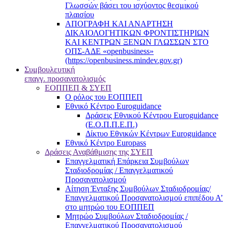
Γλωσσών βάσει του ισχύοντος θεσμικού
πλαισίου
ΑΠΟΓΡΑΦΗ ΚΑΙ ΑΝΑΡΤΗΣΗ
ΔΙΚΑΙΟΛΟΓΗΤΙΚΩΝ ΦΡΟΝΤΙΣΤΗΡΙΩΝ
ΚΑΙ ΚΕΝΤΡΩΝ ΞΕΝΩΝ ΓΛΩΣΣΩΝ ΣΤΟ
ΟΠΣ-ΑΔΕ «openbusiness»
(https://openbusiness.mindev.gov.gr)
Συμβουλευτική
επαγγ. προσανατολισμός
ΕΟΠΠΕΠ & ΣΥΕΠ
Ο ρόλος του ΕΟΠΠΕΠ
Εθνικό Κέντρο Euroguidance
Δράσεις Εθνικού Κέντρου Euroguidance
(Ε.Ο.Π.Π.Ε.Π.)
Δίκτυο Εθνικών Κέντρων Euroguidance
Εθνικό Κέντρο Europass
Δράσεις Αναβάθμισης της ΣΥΕΠ
Επαγγελματική Επάρκεια Συμβούλων
Σταδιοδρομίας / Επαγγελματικού
Προσανατολισμού
Αίτηση Ένταξης Συμβούλων Σταδιοδρομίας/
Επαγγελματικού Προσανατολισμού επιπέδου Α’
στο μητρώο του ΕΟΠΠΕΠ
Μητρώο Συμβούλων Σταδιοδρομίας /
Επαγγελματικού Προσανατολισμού