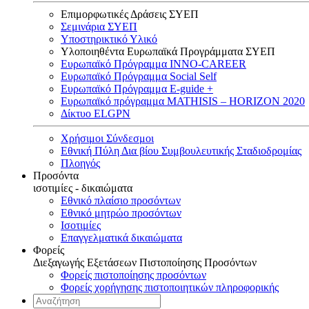
Επιμορφωτικές Δράσεις ΣΥΕΠ
Σεμινάρια ΣΥΕΠ
Υποστηρικτικό Υλικό
Υλοποιηθέντα Ευρωπαϊκά Προγράμματα ΣΥΕΠ
Ευρωπαϊκό Πρόγραμμα INNO-CAREER
Ευρωπαϊκό Πρόγραμμα Social Self
Ευρωπαϊκό Πρόγραμμα E-guide +
Ευρωπαϊκό πρόγραμμα MATHISIS – HORIZON 2020
Δίκτυο ELGPN
Χρήσιμοι Σύνδεσμοι
Εθνική Πύλη Δια βίου Συμβουλευτικής Σταδιοδρομίας
Πλοηγός
Προσόντα
ισοτιμίες - δικαιώματα
Εθνικό πλαίσιο προσόντων
Εθνικό μητρώο προσόντων
Ισοτιμίες
Επαγγελματικά δικαιώματα
Φορείς
Διεξαγωγής Εξετάσεων Πιστοποίησης Προσόντων
Φορείς πιστοποίησης προσόντων
Φορείς χορήγησης πιστοποιητικών πληροφορικής