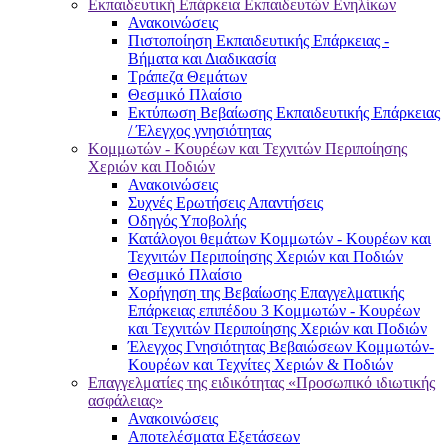
Εκπαιδευτική Επάρκεια Εκπαιδευτών Ενηλίκων
Ανακοινώσεις
Πιστοποίηση Εκπαιδευτικής Επάρκειας -
Βήματα και Διαδικασία
Τράπεζα Θεμάτων
Θεσμικό Πλαίσιο
Εκτύπωση Βεβαίωσης Εκπαιδευτικής Επάρκειας
/ Έλεγχος γνησιότητας
Κομμωτών - Κουρέων και Τεχνιτών Περιποίησης
Χεριών και Ποδιών
Ανακοινώσεις
Συχνές Ερωτήσεις Απαντήσεις
Οδηγός Υποβολής
Κατάλογοι θεμάτων Κομμωτών - Κουρέων και
Τεχνιτών Περιποίησης Χεριών και Ποδιών
Θεσμικό Πλαίσιο
Χορήγηση της Βεβαίωσης Επαγγελματικής
Επάρκειας επιπέδου 3 Κομμωτών - Κουρέων
και Τεχνιτών Περιποίησης Χεριών και Ποδιών
Έλεγχος Γνησιότητας Βεβαιώσεων Κομμωτών-
Κουρέων και Τεχνίτες Χεριών & Ποδιών
Επαγγελματίες της ειδικότητας «Προσωπικό ιδιωτικής
ασφάλειας»
Ανακοινώσεις
Αποτελέσματα Εξετάσεων