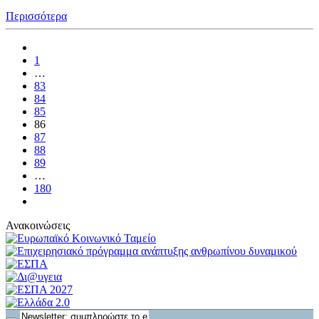
Περισσότερα
1
…
83
84
85
86
87
88
89
…
180
Ανακοινώσεις