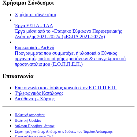
Χρήσιμοι Σύνδεσμοι
Χρήσιμοι σύνδεσμοι
Έργα ΕΣΠΑ - ΤΑΑ
Έργα μέσα από το «Εταιρικό Σύμφωνο Περιφερειακής
Ανάπτυξης 2021-2027» («ΕΣΠΑ 2021-2027»)
Ευρωπαϊκά - Διεθνή
Προγραμματα που συμμετέχει ή υλοποιεί ο Εθνικος
οργανισμός πιστοποίησης προσόντων & επαγγελματικού
προσανατολισμου (Ε.Ο.Π.Π.Ε.Π.)
Επικοινωνία
Επικοινωνία και είσοδος κοινού στον Ε.Ο.Π.Π.Ε.Π.
Τηλεφωνικός Κατάλογος
Διεύθυνση - Χάρτης
Πολιτική απορρήτου
Πολιτική Cookies
Δήλωση Προσβασιμότητας
Στρατηγική κατά της Απάτης στις δράσεις του Ταμείου Ανάκαμψης