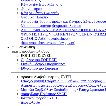
Εκπαίδευσης
Κέντρα Δια Βίου Μάθησης
Φροντιστήρια
Κέντρα Ξένων Γλωσσών
Θεσμικό Πλαίσιο
Λειτουργία Φροντιστηρίων και Κέντρων Ξένων Γλωσσ
βάσει του ισχύοντος θεσμικού πλαισίου
ΑΠΟΓΡΑΦΗ ΚΑΙ ΑΝΑΡΤΗΣΗ ΔΙΚΑΙΟΛΟΓΗΤΙΚΩ
ΦΡΟΝΤΙΣΤΗΡΙΩΝ ΚΑΙ ΚΕΝΤΡΩΝ ΞΕΝΩΝ ΓΛΩΣ
ΣΤΟ ΟΠΣ-ΑΔΕ «openbusiness»
(https://openbusiness.mindev.gov.gr)
Συμβουλευτική
επαγγ. προσανατολισμός
ΕΟΠΠΕΠ & ΣΥΕΠ
Ο ρόλος του ΕΟΠΠΕΠ
Εθνικό Κέντρο Euroguidance
Εθνικό Κέντρο Europass
Δράσεις Αναβάθμισης της ΣΥΕΠ
Επαγγελματική Επάρκεια Συμβούλων Σταδιοδρομίας /
Αίτηση Ένταξης Συμβούλων Σταδιοδρομίας/Επαγγελμ
Μητρώο Συμβούλων Σταδιοδρομίας / Επαγγελματικού
Διασφάλιση Ποιότητας ΣΥΕΠ
Ιδιωτικοί Φορείς ΣΥΕΠ
Δεοντολογία