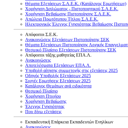
Θέματα Εξετάσεων Σ.Α.Ε.Κ. (Κατάλογος Ερωτήσεων)
Χορήγηση Διπλώματος - Πιστοποιητικού Σ.Α.Ε.Κ.
Χορήγηση Βεβαίωσης Πιστοποίησης Σ.Α.Ε.Κ.
Απώλεια Πρωτότυπου Τίτλου Σ.Α.Ε.Κ.
Ηλεκτρονικός Έλεγχος Γνησιότητας Βεβαίωσης Πιστοπ
Απόφοιτοι Σ.Ε.Κ.
Ανακοινώσεις Εξετάσεων Πιστοποίησης ΣΕΚ
Θέματα Εξετάσεων Πιστοποίησης Αρχικής Επαγγελματ
Θεσμικό Πλαίσιο Εξετάσεων Πιστοποίησης ΣΕΚ
Απόφοιτοι τάξης μαθητείας ΕΠΑ.Λ.
Ανακοινώσεις
Αποτελέσματα Εξετάσεων ΕΠΑ.Λ.
Υποβολή αίτησης συμμετοχής στις εξετάσεις 2025
Οδηγός Υποβολής Εξετάσεων 2025
Συχνές Ερωτήσεις Εξετάσεων 2025
Κατάλογος Θεμάτων ανά ειδικότητα
Θεσμικό Πλαίσιο
Χορήγηση Πτυχίου
Χορήγηση Βεβαίωσης
Έλεγχος Γνησιότητας
Που δίνω εξετάσεις
Εκπαιδευτική Επάρκεια Εκπαιδευτών Ενηλίκων
Ανακοινώσεις