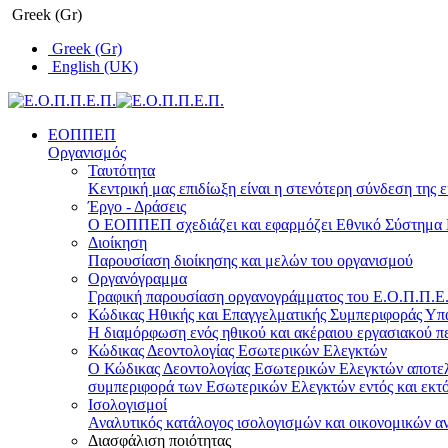
Greek (Gr)
Greek (Gr)
English (UK)
ΕΟΠΠΕΠ
Οργανισμός
Ταυτότητα
Κεντρική μας επιδίωξη είναι η στενότερη σύνδεση της ε
Έργο - Δράσεις
Ο ΕΟΠΠΕΠ σχεδιάζει και εφαρμόζει Eθνικό Σύστημα Π
Διοίκηση
Παρουσίαση διοίκησης και μελών του οργανισμού
Οργανόγραμμα
Γραφική παρουσίαση οργανογράμματος του Ε.Ο.Π.Π.Ε.Π
Κώδικας Ηθικής και Επαγγελματικής Συμπεριφοράς Υ
Η διαμόρφωση ενός ηθικού και ακέραιου εργασιακού πε
Κώδικας Δεοντολογίας Εσωτερικών Ελεγκτών
Ο Κώδικας Δεοντολογίας Εσωτερικών Ελεγκτών αποτελε
συμπεριφορά των Εσωτερικών Ελεγκτών εντός και εκτό
Ισολογισμοί
Αναλυτικός κατάλογος ισολογισμών και οικονομικών α
Διασφάλιση ποιότητας