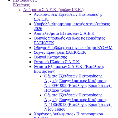
Πιστοποιήσεις
Εξετάσεις
Απόφοιτοι Σ.Α.Ε.Κ. (πρώην Ι.Ε.Κ.)
Ανακοινώσεις Εξετάσεων Πιστοποίησης
Σ.Α.Ε.Κ.
Υποβολή αίτησης συμμετοχής στις εξετάσεις
2026
Αποτελέσματα Εξετάσεων Σ.Α.Ε.Κ.
Οδηγός Υποβολής για όλες τις ειδικότητες
ΣΑΕΚ/ΣΕΚ
Οδηγός Υποβολής για την ειδικότητα ΕΥΟΑΜ
Συχνές Ερωτήσεις ΣΑΕΚ/ΣΕΚ
Οδηγοί Κατάρτισης
Θεσμικό Πλαίσιο Σ.Α.Ε.Κ.
Θέματα Εξετάσεων Σ.Α.Ε.Κ. (Κατάλογος
Ερωτήσεων)
Θέματα Εξετάσεων Πιστοποίησης
Αρχικής Επαγγελματικής Κατάρτισης
Ν.2009/1992 (Κατάλογος Ερωτήσεων) -
Παλαιού τύπου
Θέματα Εξετάσεων Πιστοποίησης
Αρχικής Επαγγελματικής Κατάρτισης
Ν.4186/2013 (Κατάλογος Ερωτήσεων) -
Νέου Τύπου
Χορήγηση Διπλώματος - Πιστοποιητικού