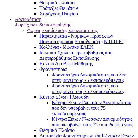
Θεσμικό Πλαίσιο
Τράπεζες Θεμάτων
Χορήγηση Πτυχίου
Αδειοδότηση
Φορείς εκπ. & πιστοποίησης
Φορείς εκπαίδευσης και κατάρτισης
Παραρτήματα - Νομικών Προσώπων
Πανεπιστημιακής Εκπαίδευσης (Ν.Π.Π.Ε.)
Κολλέγια - Ιδιωτικά ΣΑΕΚ
Ιδιωτικά Σχολεία Πρωτοβάθμιας και
Δευτεροβάθμιας Εκπαίδευσης
Κέντρα Δια Βίου Μάθησης
Φροντιστήρια
Φροντιστήρια Δυναμικότητας που δεν
υπερβαίνει τους 75 εκπαιδευόμενους
Φροντιστήρια Δυναμικότητας που
υπερβαίνει τους 75 εκπαιδευόμενους
Κέντρα Ξένων Γλωσσών
Kέντρα Ξένων Γλωσσών Δυναμικότητας
που δεν υπερβαίνει τους 75
εκπαιδευόμενους
Kέντρα Ξένων Γλωσσών Δυναμικότητας
που υπερβαίνει τους 75 εκπαιδευόμενους
Θεσμικό Πλαίσιο
Λειτουργία Φροντιστηρίων και Κέντρων Ξένων