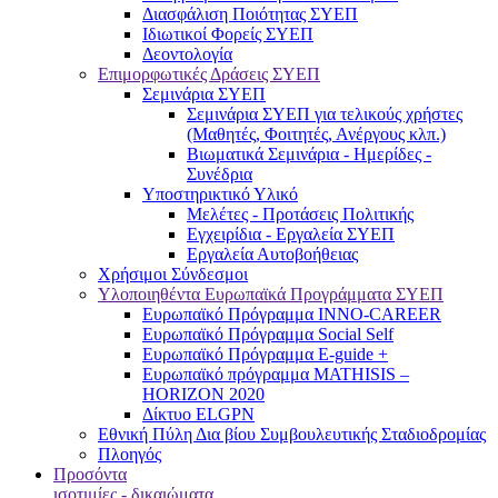
Διασφάλιση Ποιότητας ΣΥΕΠ
Ιδιωτικοί Φορείς ΣΥΕΠ
Δεοντολογία
Επιμορφωτικές Δράσεις ΣΥΕΠ
Σεμινάρια ΣΥΕΠ
Σεμινάρια ΣΥΕΠ για τελικούς χρήστες
(Μαθητές, Φοιτητές, Ανέργους κλπ.)
Βιωματικά Σεμινάρια - Ημερίδες -
Συνέδρια
Υποστηρικτικό Υλικό
Μελέτες - Προτάσεις Πολιτικής
Εγχειρίδια - Εργαλεία ΣΥΕΠ
Εργαλεία Αυτοβοήθειας
Χρήσιμοι Σύνδεσμοι
Υλοποιηθέντα Ευρωπαϊκά Προγράμματα ΣΥΕΠ
Ευρωπαϊκό Πρόγραμμα INNO-CAREER
Ευρωπαϊκό Πρόγραμμα Social Self
Ευρωπαϊκό Πρόγραμμα E-guide +
Ευρωπαϊκό πρόγραμμα MATHISIS –
HORIZON 2020
Δίκτυο ELGPN
Εθνική Πύλη Δια βίου Συμβουλευτικής Σταδιοδρομίας
Πλοηγός
Προσόντα
ισοτιμίες - δικαιώματα