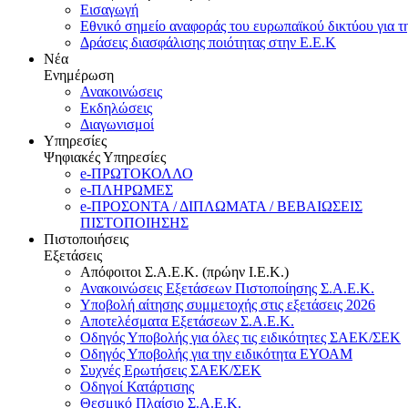
Εισαγωγή
Εθνικό σημείο αναφοράς του ευρωπαϊκού δικτύου για τ
Δράσεις διασφάλισης ποιότητας στην Ε.Ε.Κ
Νέα
Ενημέρωση
Ανακοινώσεις
Εκδηλώσεις
Διαγωνισμοί
Υπηρεσίες
Ψηφιακές Υπηρεσίες
e-ΠΡΩΤΟΚΟΛΛΟ
e-ΠΛΗΡΩΜΕΣ
e-ΠΡΟΣΟΝΤΑ / ΔΙΠΛΩΜΑΤΑ / ΒΕΒΑΙΩΣΕΙΣ
ΠΙΣΤΟΠΟΙΗΣΗΣ
Πιστοποιήσεις
Εξετάσεις
Απόφοιτοι Σ.Α.Ε.Κ. (πρώην Ι.Ε.Κ.)
Ανακοινώσεις Εξετάσεων Πιστοποίησης Σ.Α.Ε.Κ.
Υποβολή αίτησης συμμετοχής στις εξετάσεις 2026
Αποτελέσματα Εξετάσεων Σ.Α.Ε.Κ.
Οδηγός Υποβολής για όλες τις ειδικότητες ΣΑΕΚ/ΣΕΚ
Οδηγός Υποβολής για την ειδικότητα ΕΥΟΑΜ
Συχνές Ερωτήσεις ΣΑΕΚ/ΣΕΚ
Οδηγοί Κατάρτισης
Θεσμικό Πλαίσιο Σ.Α.Ε.Κ.