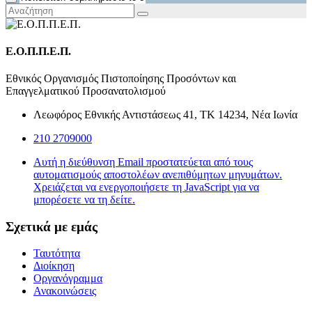
Ε.Ο.Π.Π.Ε.Π.
Εθνικός Οργανισμός Πιστοποίησης Προσόντων και
Επαγγελματικού Προσανατολισμού
Λεωφόρος Εθνικής Αντιστάσεως 41, ΤΚ 14234, Νέα Ιωνία
210 2709000
Αυτή η διεύθυνση Email προστατεύεται από τους
αυτοματισμούς αποστολέων ανεπιθύμητων μηνυμάτων.
Χρειάζεται να ενεργοποιήσετε τη JavaScript για να
μπορέσετε να τη δείτε.
Σχετικά με εμάς
Ταυτότητα
Διοίκηση
Οργανόγραμμα
Ανακοινώσεις