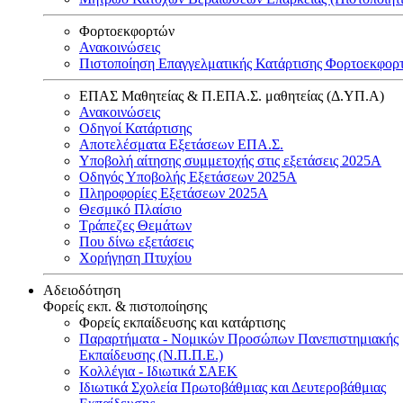
Φορτοεκφορτών
Ανακοινώσεις
Πιστοποίηση Επαγγελματικής Κατάρτισης Φορτοεκφορ
ΕΠΑΣ Μαθητείας & Π.ΕΠΑ.Σ. μαθητείας (Δ.ΥΠ.Α)
Ανακοινώσεις
Oδηγοί Κατάρτισης
Αποτελέσματα Εξετάσεων ΕΠΑ.Σ.
Υποβολή αίτησης συμμετοχής στις εξετάσεις 2025Α
Οδηγός Υποβολής Εξετάσεων 2025A
Πληροφορίες Εξετάσεων 2025Α
Θεσμικό Πλαίσιο
Τράπεζες Θεμάτων
Που δίνω εξετάσεις
Χορήγηση Πτυχίου
Αδειοδότηση
Φορείς εκπ. & πιστοποίησης
Φορείς εκπαίδευσης και κατάρτισης
Παραρτήματα - Νομικών Προσώπων Πανεπιστημιακής
Εκπαίδευσης (Ν.Π.Π.Ε.)
Κολλέγια - Ιδιωτικά ΣΑΕΚ
Ιδιωτικά Σχολεία Πρωτοβάθμιας και Δευτεροβάθμιας