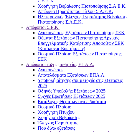
Σ.Α.Ε.Κ.
Χορήγηση Βεβαίωσης Πιστοποίησης Σ.Α.Ε.Κ.
Απώλεια Πρωτότυπου Τίτλου Σ.Α.Ε.Κ.
Ηλεκτρονικός Έλεγχος Γνησιότητας Βεβαίωσης
Πιστοποίησης Σ.Α.Ε.Κ.
Απόφοιτοι Σ.Ε.Κ.
Ανακοινώσεις Εξετάσεων Πιστοποίησης ΣΕΚ
Θέματα Εξετάσεων Πιστοποίησης Αρχικής
Επαγγελματικής Κατάρτισης Αποφοίτων ΣΕΚ
(Κατάλογος Ερωτήσεων)
Θεσμικό Πλαίσιο Εξετάσεων Πιστοποίησης
ΣΕΚ
Απόφοιτοι τάξης μαθητείας ΕΠΑ.Λ.
Ανακοινώσεις
Αποτελέσματα Εξετάσεων ΕΠΑ.Λ.
Υποβολή αίτησης συμμετοχής στις εξετάσεις
2025
Οδηγός Υποβολής Εξετάσεων 2025
Συχνές Ερωτήσεις Εξετάσεων 2025
Κατάλογος Θεμάτων ανά ειδικότητα
Θεσμικό Πλαίσιο
Χορήγηση Πτυχίου
Χορήγηση Βεβαίωσης
Έλεγχος Γνησιότητας
Που δίνω εξετάσεις