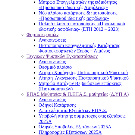
Μητρώο Επαγγελματιών της ειδικότητας
«Προσωπικό Ιδιωτικής Ασφάλειας»
Νέο πλαίσιο κατάρτισης & πιστοποίησης
«Προσωπικού ιδιωτικής ασφάλειας»
Παλαιό πλαίσιο πιστοποίησης «Προσωπικού
ιδιωτικής ασφάλειας» (ΕΤΗ 2012 – 2023)
Φορτοεκφορτών
Ανακοινώσεις
Πιστοποίηση Επαγγελματικής Κατάρτισης
Φορτοεκφορτωτών Ξηράς − Λιμένος
Τεχνικών Ψυκτικών Εγκαταστάσεων
Ανακοινώσεις
Θεσμικό πλαίσιο
Αίτηση Χορήγησης Πιστοποιητικού Ψυκτικού
Αίτηση Ανανέωσης Πιστοποιητικού Ψυκτικού
Μητρώο Κατόχων Βεβαιώσεων Επάρκειας
(Πιστοποιητικών)
ΕΠΑΣ Μαθητείας & Π.ΕΠΑ.Σ. μαθητείας (Δ.ΥΠ.Α)
Ανακοινώσεις
Oδηγοί Κατάρτισης
Αποτελέσματα Εξετάσεων ΕΠΑ.Σ.
Υποβολή αίτησης συμμετοχής στις εξετάσεις
2025Α
Οδηγός Υποβολής Εξετάσεων 2025A
Πληροφορίες Εξετάσεων 2025Α