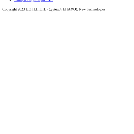
Καταγγελίες για έργα ΤΑΑ
Copyright 2023 Ε.Ο.Π.Π.Ε.Π. - Σχεδίαση ΕΠΑΦΟΣ New Technologies