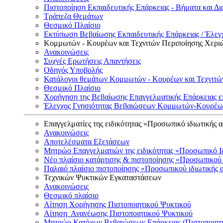
Πιστοποίηση Εκπαιδευτικής Επάρκειας - Βήματα και Δι
Τράπεζα Θεμάτων
Θεσμικό Πλαίσιο
Εκτύπωση Βεβαίωσης Εκπαιδευτικής Επάρκειας / Έλεγχ
Κομμωτών - Κουρέων και Τεχνιτών Περιποίησης Χερι
Ανακοινώσεις
Συχνές Ερωτήσεις Απαντήσεις
Οδηγός Υποβολής
Κατάλογοι θεμάτων Κομμωτών - Κουρέων και Τεχνιτώ
Θεσμικό Πλαίσιο
Χορήγηση της Βεβαίωσης Επαγγελματικής Επάρκειας ε
Έλεγχος Γνησιότητας Βεβαιώσεων Κομμωτών-Κουρέων
Επαγγελματίες της ειδικότητας «Προσωπικό ιδιωτικής 
Ανακοινώσεις
Αποτελέσματα Εξετάσεων
Μητρώο Επαγγελματιών της ειδικότητας «Προσωπικό Ι
Νέο πλαίσιο κατάρτισης & πιστοποίησης «Προσωπικού 
Παλαιό πλαίσιο πιστοποίησης «Προσωπικού ιδιωτικής 
Τεχνικών Ψυκτικών Εγκαταστάσεων
Ανακοινώσεις
Θεσμικό πλαίσιο
Αίτηση Χορήγησης Πιστοποιητικού Ψυκτικού
Αίτηση Ανανέωσης Πιστοποιητικού Ψυκτικού
Μητρώο Κατόχων Βεβαιώσεων Επάρκειας (Πιστοποιητ