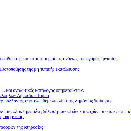
κπαίδευσης και κατάρτισης με τις ανάγκες της αγοράς εργασίας.
ιστοποίησης της μη-τυπικής εκπαίδευσης
. και αναλυτικός κατάλογος υπηρετούντων.
παλλήλων Δημοσίου Τομέα
ριβάλλοντος αποτελεί θεμέλιο λίθο της δημόσιας διοίκησης
ί μια ολοκληρωμένη δήλωση των αξιών και αρχών, οι οποίες θα πρέπ
ς υπηρεσίας.
ναφορών της υπηρεσίας