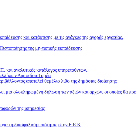
κπαίδευσης και κατάρτισης με τις ανάγκες της αγοράς εργασίας.
ιστοποίησης της μη-τυπικής εκπαίδευσης
. και αναλυτικός κατάλογος υπηρετούντων.
παλλήλων Δημοσίου Τομέα
ριβάλλοντος αποτελεί θεμέλιο λίθο της δημόσιας διοίκησης
ί μια ολοκληρωμένη δήλωση των αξιών και αρχών, οι οποίες θα πρέ
ναφορών της υπηρεσίας
 για τη διασφάλιση ποιότητας στην Ε.Ε.Κ