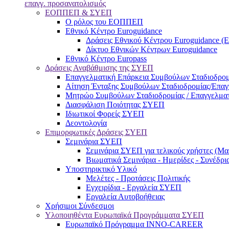
επαγγ. προσανατολισμός
ΕΟΠΠΕΠ & ΣΥΕΠ
Ο ρόλος του ΕΟΠΠΕΠ
Εθνικό Κέντρο Euroguidance
Δράσεις Εθνικού Κέντρου Euroguidance (
Δίκτυο Εθνικών Κέντρων Euroguidance
Εθνικό Κέντρο Europass
Δράσεις Αναβάθμισης της ΣΥΕΠ
Επαγγελματική Επάρκεια Συμβούλων Σταδιοδρομ
Αίτηση Ένταξης Συμβούλων Σταδιοδρομίας/Επα
Μητρώο Συμβούλων Σταδιοδρομίας / Επαγγελμα
Διασφάλιση Ποιότητας ΣΥΕΠ
Ιδιωτικοί Φορείς ΣΥΕΠ
Δεοντολογία
Επιμορφωτικές Δράσεις ΣΥΕΠ
Σεμινάρια ΣΥΕΠ
Σεμινάρια ΣΥΕΠ για τελικούς χρήστες (Μαθ
Βιωματικά Σεμινάρια - Ημερίδες - Συνέδρι
Υποστηρικτικό Υλικό
Μελέτες - Προτάσεις Πολιτικής
Εγχειρίδια - Εργαλεία ΣΥΕΠ
Εργαλεία Αυτοβοήθειας
Χρήσιμοι Σύνδεσμοι
Υλοποιηθέντα Ευρωπαϊκά Προγράμματα ΣΥΕΠ
Ευρωπαϊκό Πρόγραμμα INNO-CAREER