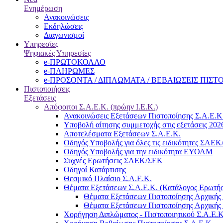
Ενημέρωση
Ανακοινώσεις
Εκδηλώσεις
Διαγωνισμοί
Υπηρεσίες
Ψηφιακές Υπηρεσίες
e-ΠΡΩΤΟΚΟΛΛΟ
e-ΠΛΗΡΩΜΕΣ
e-ΠΡΟΣΟΝΤΑ / ΔΙΠΛΩΜΑΤΑ / ΒΕΒΑΙΩΣΕΙΣ ΠΙΣ
Πιστοποιήσεις
Εξετάσεις
Απόφοιτοι Σ.Α.Ε.Κ. (πρώην Ι.Ε.Κ.)
Ανακοινώσεις Εξετάσεων Πιστοποίησης Σ.Α.Ε.Κ
Υποβολή αίτησης συμμετοχής στις εξετάσεις 202
Αποτελέσματα Εξετάσεων Σ.Α.Ε.Κ.
Οδηγός Υποβολής για όλες τις ειδικότητες ΣΑΕ
Οδηγός Υποβολής για την ειδικότητα ΕΥΟΑΜ
Συχνές Ερωτήσεις ΣΑΕΚ/ΣΕΚ
Οδηγοί Κατάρτισης
Θεσμικό Πλαίσιο Σ.Α.Ε.Κ.
Θέματα Εξετάσεων Σ.Α.Ε.Κ. (Κατάλογος Ερωτή
Θέματα Εξετάσεων Πιστοποίησης Αρχικής 
Θέματα Εξετάσεων Πιστοποίησης Αρχικής 
Χορήγηση Διπλώματος - Πιστοποιητικού Σ.Α.Ε.Κ