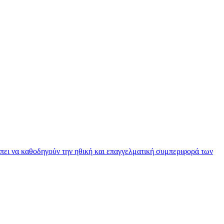
πει να καθοδηγούν την ηθική και επαγγελματική συμπεριφορά των