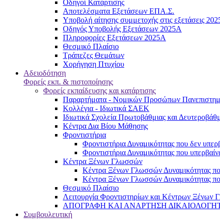
Oδηγοί Κατάρτισης
Αποτελέσματα Εξετάσεων ΕΠΑ.Σ.
Υποβολή αίτησης συμμετοχής στις εξετάσεις 20
Οδηγός Υποβολής Εξετάσεων 2025A
Πληροφορίες Εξετάσεων 2025Α
Θεσμικό Πλαίσιο
Τράπεζες Θεμάτων
Χορήγηση Πτυχίου
Αδειοδότηση
Φορείς εκπ. & πιστοποίησης
Φορείς εκπαίδευσης και κατάρτισης
Παραρτήματα - Νομικών Προσώπων Πανεπιστημι
Κολλέγια - Ιδιωτικά ΣΑΕΚ
Ιδιωτικά Σχολεία Πρωτοβάθμιας και Δευτεροβάθ
Κέντρα Δια Βίου Μάθησης
Φροντιστήρια
Φροντιστήρια Δυναμικότητας που δεν υπερβ
Φροντιστήρια Δυναμικότητας που υπερβαίνε
Κέντρα Ξένων Γλωσσών
Kέντρα Ξένων Γλωσσών Δυναμικότητας που
Kέντρα Ξένων Γλωσσών Δυναμικότητας που
Θεσμικό Πλαίσιο
Λειτουργία Φροντιστηρίων και Κέντρων Ξένων Γ
ΑΠΟΓΡΑΦΗ ΚΑΙ ΑΝΑΡΤΗΣΗ ΔΙΚΑΙΟΛΟΓΗΤΙΚΩΝ
Συμβουλευτική