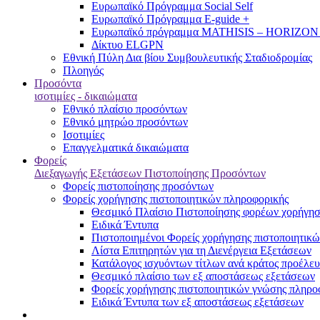
Ευρωπαϊκό Πρόγραμμα Social Self
Ευρωπαϊκό Πρόγραμμα E-guide +
Ευρωπαϊκό πρόγραμμα MATHISIS – HORIZON
Δίκτυο ELGPN
Εθνική Πύλη Δια βίου Συμβουλευτικής Σταδιοδρομίας
Πλοηγός
Προσόντα
ισοτιμίες - δικαιώματα
Εθνικό πλαίσιο προσόντων
Εθνικό μητρώο προσόντων
Ισοτιμίες
Επαγγελματικά δικαιώματα
Φορείς
Διεξαγωγής Εξετάσεων Πιστοποίησης Προσόντων
Φορείς πιστοποίησης προσόντων
Φορείς χορήγησης πιστοποιητικών πληροφορικής
Θεσμικό Πλαίσιο Πιστοποίησης φορέων χορήγησ
Ειδικά Έντυπα
Πιστοποιημένοι Φορείς χορήγησης πιστοποιητικ
Λίστα Επιτηρητών για τη Διενέργεια Εξετάσεων
Κατάλογος ισχυόντων τίτλων ανά κράτος προέλευ
Θεσμικό πλαίσιο των εξ αποστάσεως εξετάσεων
Φορείς χορήγησης πιστοποιητικών γνώσης πληροφ
Ειδικά Έντυπα των εξ αποστάσεως εξετάσεων