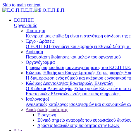
Skip to main content
ΕΟΠΠΕΠ
Οργανισμός
Ταυτότητα
Κεντρική μας επιδίωξη είναι η στενότερη σύνδεση της ε
Έργο - Δράσεις
Ο ΕΟΠΠΕΠ σχεδιάζει και εφαρμόζει Eθνικό Σύστημα Π
Διοίκηση
Παρουσίαση διοίκησης και μελών του οργανισμού
Οργανόγραμμα
Γραφική παρουσίαση οργανογράμματος του Ε.Ο.Π.Π.Ε.Π
Κώδικας Ηθικής και Επαγγελματικής Συμπεριφοράς Υ
Η διαμόρφωση ενός ηθικού και ακέραιου εργασιακού πε
Κώδικας Δεοντολογίας Εσωτερικών Ελεγκτών
Ο Κώδικας Δεοντολογίας Εσωτερικών Ελεγκτών αποτελε
Εσωτερικών Ελεγκτών εντός και εκτός υπηρεσίας.
Ισολογισμοί
Αναλυτικός κατάλογος ισολογισμών και οικονομικών α
Διασφάλιση ποιότητας
Εισαγωγή
Εθνικό σημείο αναφοράς του ευρωπαϊκού δικτύου
Δράσεις διασφάλισης ποιότητας στην Ε.Ε.Κ
Νέα