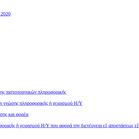
 2020
ης πιστοποιητικών πληροφορικής
ών γνώσης πληροφορικής ή χειρισμού Η/Υ
σης και φορέα
ορικής ή χειρισμού Η/Υ που αφορά την διενέργεια εξ αποστάσεως ε