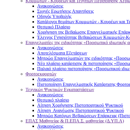
Κομμωτών - Κουρέων και Τεχνιτών Περιποίησης Χερι
Ανακοινώσεις
Συχνές Ερωτήσεις Απαντήσεις
Οδηγός Υποβολής
Κατάλογοι θεμάτων Κομμωτών - Κουρέων και Τε
Θεσμικό Πλαίσιο
Χορήγηση της Βεβαίωσης Επαγγελματικής Επάρκ
Έλεγχος Γνησιότητας Βεβαιώσεων Κομμωτών-Κο
Επαγγελματίες της ειδικότητας «Προσωπικό ιδιωτικής 
Ανακοινώσεις
Αποτελέσματα Εξετάσεων
Μητρώο Επαγγελματιών της ειδικότητας «Προσωπ
Νέο πλαίσιο κατάρτισης & πιστοποίησης «Προσω
Παλαιό πλαίσιο πιστοποίησης «Προσωπικού ιδιω
Φορτοεκφορτών
Ανακοινώσεις
Πιστοποίηση Επαγγελματικής Κατάρτισης Φορτο
Τεχνικών Ψυκτικών Εγκαταστάσεων
Ανακοινώσεις
Θεσμικό πλαίσιο
Αίτηση Χορήγησης Πιστοποιητικού Ψυκτικού
Αίτηση Ανανέωσης Πιστοποιητικού Ψυκτικού
Μητρώο Κατόχων Βεβαιώσεων Επάρκειας (Πιστο
ΕΠΑΣ Μαθητείας & Π.ΕΠΑ.Σ. μαθητείας (Δ.ΥΠ.Α)
Ανακοινώσεις