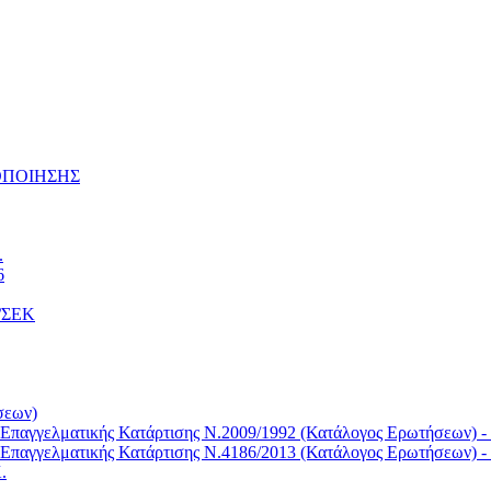
ΤΟΠΟΙΗΣΗΣ
.
6
Κ/ΣΕΚ
σεων)
Επαγγελματικής Κατάρτισης Ν.2009/1992 (Κατάλογος Ερωτήσεων) -
Επαγγελματικής Κατάρτισης Ν.4186/2013 (Κατάλογος Ερωτήσεων) -
.