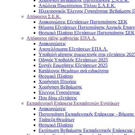
Χορήγηση Βεβαίωσης Πιστοποίησης Σ.Α.Ε.Κ.
Απώλεια Πρωτότυπου Τίτλου Σ.Α.Ε.Κ.
Ηλεκτρονικός Έλεγχος Γνησιότητας Βεβαίωσης Π
Απόφοιτοι Σ.Ε.Κ.
Ανακοινώσεις Εξετάσεων Πιστοποίησης ΣΕΚ
Θέματα Εξετάσεων Πιστοποίησης Αρχικής Επαγ
Θεσμικό Πλαίσιο Εξετάσεων Πιστοποίησης ΣΕΚ
Απόφοιτοι τάξης μαθητείας ΕΠΑ.Λ.
Ανακοινώσεις
Αποτελέσματα Εξετάσεων ΕΠΑ.Λ.
Υποβολή αίτησης συμμετοχής στις εξετάσεις 202
Οδηγός Υποβολής Εξετάσεων 2025
Συχνές Ερωτήσεις Εξετάσεων 2025
Κατάλογος Θεμάτων ανά ειδικότητα
Θεσμικό Πλαίσιο
Χορήγηση Πτυχίου
Χορήγηση Βεβαίωσης
Έλεγχος Γνησιότητας
Που δίνω εξετάσεις
Εκπαιδευτική Επάρκεια Εκπαιδευτών Ενηλίκων
Ανακοινώσεις
Πιστοποίηση Εκπαιδευτικής Επάρκειας - Βήματα 
Τράπεζα Θεμάτων
Θεσμικό Πλαίσιο
Εκτύπωση Βεβαίωσης Εκπαιδευτικής Επάρκειας /