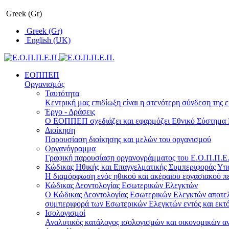
Greek (Gr)
Greek (Gr)
English (UK)
ΕΟΠΠΕΠ
Οργανισμός
Ταυτότητα
Κεντρική μας επιδίωξη είναι η στενότερη σύνδεση της ε
Έργο - Δράσεις
Ο ΕΟΠΠΕΠ σχεδιάζει και εφαρμόζει Eθνικό Σύστημα Π
Διοίκηση
Παρουσίαση διοίκησης και μελών του οργανισμού
Οργανόγραμμα
Γραφική παρουσίαση οργανογράμματος του Ε.Ο.Π.Π.Ε.Π
Κώδικας Ηθικής και Επαγγελματικής Συμπεριφοράς Υ
Η διαμόρφωση ενός ηθικού και ακέραιου εργασιακού πε
Κώδικας Δεοντολογίας Εσωτερικών Ελεγκτών
Ο Κώδικας Δεοντολογίας Εσωτερικών Ελεγκτών αποτελε
συμπεριφορά των Εσωτερικών Ελεγκτών εντός και εκτό
Ισολογισμοί
Αναλυτικός κατάλογος ισολογισμών και οικονομικών α