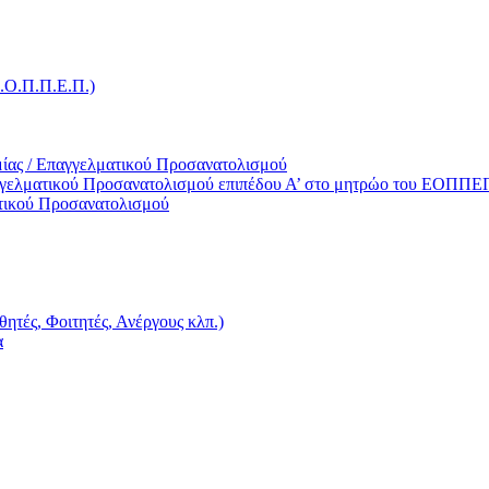
Ε.Ο.Π.Π.Ε.Π.)
ίας / Επαγγελματικού Προσανατολισμού
γγελματικού Προσανατολισμού επιπέδου Α’ στο μητρώο του ΕΟΠΠΕ
τικού Προσανατολισμού
ητές, Φοιτητές, Ανέργους κλπ.)
α