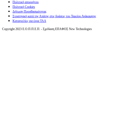
Πολιτική απορρήτου
Πολιτική Cookies
Δήλωση Προσβασιμότητας
Στρατηγική κατά της Απάτης στις δράσεις του Ταμείου Ανάκαμψης
Καταγγελίες για έργα ΤΑΑ
Copyright 2023 Ε.Ο.Π.Π.Ε.Π. - Σχεδίαση ΕΠΑΦΟΣ New Technologies