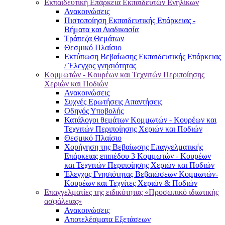
Εκπαιδευτική Επάρκεια Εκπαιδευτών Ενηλίκων
Ανακοινώσεις
Πιστοποίηση Εκπαιδευτικής Επάρκειας -
Βήματα και Διαδικασία
Τράπεζα Θεμάτων
Θεσμικό Πλαίσιο
Εκτύπωση Βεβαίωσης Εκπαιδευτικής Επάρκειας
/ Έλεγχος γνησιότητας
Κομμωτών - Κουρέων και Τεχνιτών Περιποίησης
Χεριών και Ποδιών
Ανακοινώσεις
Συχνές Ερωτήσεις Απαντήσεις
Οδηγός Υποβολής
Κατάλογοι θεμάτων Κομμωτών - Κουρέων και
Τεχνιτών Περιποίησης Χεριών και Ποδιών
Θεσμικό Πλαίσιο
Χορήγηση της Βεβαίωσης Επαγγελματικής
Επάρκειας επιπέδου 3 Κομμωτών - Κουρέων
και Τεχνιτών Περιποίησης Χεριών και Ποδιών
Έλεγχος Γνησιότητας Βεβαιώσεων Κομμωτών-
Κουρέων και Τεχνίτες Χεριών & Ποδιών
Επαγγελματίες της ειδικότητας «Προσωπικό ιδιωτικής
ασφάλειας»
Ανακοινώσεις
Αποτελέσματα Εξετάσεων