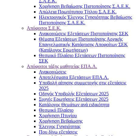
Σ.Α.Ε.Κ.
Χορήγηση Βεβαίωσης Πιστοποίησης Σ.Α.Ε.Κ.
Απώλεια Πρωτότυπου Τίτλου Σ.Α.Ε.Κ.
Ηλεκτρονικός Έλεγχος Γνησιότητας Βεβαίωσης
Πιστοποίησης Σ.Α.Ε.Κ.
Απόφοιτοι Σ.Ε.Κ.
Ανακοινώσεις Εξετάσεων Πιστοποίησης ΣΕΚ
Θέματα Εξετάσεων Πιστοποίησης Αρχικής
Επαγγελματικής Κατάρτισης Αποφοίτων ΣΕΚ
(Κατάλογος Ερωτήσεων)
Θεσμικό Πλαίσιο Εξετάσεων Πιστοποίησης
ΣΕΚ
Απόφοιτοι τάξης μαθητείας ΕΠΑ.Λ.
Ανακοινώσεις
Αποτελέσματα Εξετάσεων ΕΠΑ.Λ.
Υποβολή αίτησης συμμετοχής στις εξετάσεις
2025
Οδηγός Υποβολής Εξετάσεων 2025
Συχνές Ερωτήσεις Εξετάσεων 2025
Κατάλογος Θεμάτων ανά ειδικότητα
Θεσμικό Πλαίσιο
Χορήγηση Πτυχίου
Χορήγηση Βεβαίωσης
Έλεγχος Γνησιότητας
Που δίνω εξετάσεις