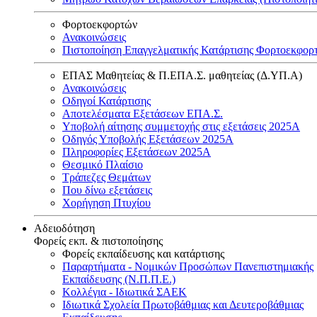
Φορτοεκφορτών
Ανακοινώσεις
Πιστοποίηση Επαγγελματικής Κατάρτισης Φορτοεκφορ
ΕΠΑΣ Μαθητείας & Π.ΕΠΑ.Σ. μαθητείας (Δ.ΥΠ.Α)
Ανακοινώσεις
Oδηγοί Κατάρτισης
Αποτελέσματα Εξετάσεων ΕΠΑ.Σ.
Υποβολή αίτησης συμμετοχής στις εξετάσεις 2025Α
Οδηγός Υποβολής Εξετάσεων 2025A
Πληροφορίες Εξετάσεων 2025Α
Θεσμικό Πλαίσιο
Τράπεζες Θεμάτων
Που δίνω εξετάσεις
Χορήγηση Πτυχίου
Αδειοδότηση
Φορείς εκπ. & πιστοποίησης
Φορείς εκπαίδευσης και κατάρτισης
Παραρτήματα - Νομικών Προσώπων Πανεπιστημιακής
Εκπαίδευσης (Ν.Π.Π.Ε.)
Κολλέγια - Ιδιωτικά ΣΑΕΚ
Ιδιωτικά Σχολεία Πρωτοβάθμιας και Δευτεροβάθμιας