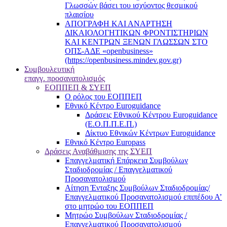
Γλωσσών βάσει του ισχύοντος θεσμικού
πλαισίου
ΑΠΟΓΡΑΦΗ ΚΑΙ ΑΝΑΡΤΗΣΗ
ΔΙΚΑΙΟΛΟΓΗΤΙΚΩΝ ΦΡΟΝΤΙΣΤΗΡΙΩΝ
ΚΑΙ ΚΕΝΤΡΩΝ ΞΕΝΩΝ ΓΛΩΣΣΩΝ ΣΤΟ
ΟΠΣ-ΑΔΕ «openbusiness»
(https://openbusiness.mindev.gov.gr)
Συμβουλευτική
επαγγ. προσανατολισμός
ΕΟΠΠΕΠ & ΣΥΕΠ
Ο ρόλος του ΕΟΠΠΕΠ
Εθνικό Κέντρο Euroguidance
Δράσεις Εθνικού Κέντρου Euroguidance
(Ε.Ο.Π.Π.Ε.Π.)
Δίκτυο Εθνικών Κέντρων Euroguidance
Εθνικό Κέντρο Europass
Δράσεις Αναβάθμισης της ΣΥΕΠ
Επαγγελματική Επάρκεια Συμβούλων
Σταδιοδρομίας / Επαγγελματικού
Προσανατολισμού
Αίτηση Ένταξης Συμβούλων Σταδιοδρομίας/
Επαγγελματικού Προσανατολισμού επιπέδου Α’
στο μητρώο του ΕΟΠΠΕΠ
Μητρώο Συμβούλων Σταδιοδρομίας /
Επαγγελματικού Προσανατολισμού