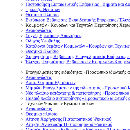
Πιστοποίηση Εκπαιδευτικής Επάρκειας - Βήματα και Δι
Τράπεζα Θεμάτων
Θεσμικό Πλαίσιο
Εκτύπωση Βεβαίωσης Εκπαιδευτικής Επάρκειας / Έλεγχ
Κομμωτών - Κουρέων και Τεχνιτών Περιποίησης Χερι
Ανακοινώσεις
Συχνές Ερωτήσεις Απαντήσεις
Οδηγός Υποβολής
Κατάλογοι θεμάτων Κομμωτών - Κουρέων και Τεχνιτώ
Θεσμικό Πλαίσιο
Χορήγηση της Βεβαίωσης Επαγγελματικής Επάρκειας ε
Έλεγχος Γνησιότητας Βεβαιώσεων Κομμωτών-Κουρέων
Επαγγελματίες της ειδικότητας «Προσωπικό ιδιωτικής 
Ανακοινώσεις
Αποτελέσματα Εξετάσεων
Μητρώο Επαγγελματιών της ειδικότητας «Προσωπικό Ι
Νέο πλαίσιο κατάρτισης & πιστοποίησης «Προσωπικού 
Παλαιό πλαίσιο πιστοποίησης «Προσωπικού ιδιωτικής 
Τεχνικών Ψυκτικών Εγκαταστάσεων
Ανακοινώσεις
Θεσμικό πλαίσιο
Αίτηση Χορήγησης Πιστοποιητικού Ψυκτικού
Αίτηση Ανανέωσης Πιστοποιητικού Ψυκτικού
Μητρώο Κατόχων Βεβαιώσεων Επάρκειας (Πιστοποιητ