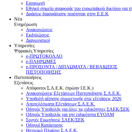
Εισαγωγή
Εθνικό σημείο αναφοράς του ευρωπαϊκού δικτύου για τ
Δράσεις διασφάλισης ποιότητας στην Ε.Ε.Κ
Νέα
Ενημέρωση
Ανακοινώσεις
Εκδηλώσεις
Διαγωνισμοί
Υπηρεσίες
Ψηφιακές Υπηρεσίες
e-ΠΡΩΤΟΚΟΛΛΟ
e-ΠΛΗΡΩΜΕΣ
e-ΠΡΟΣΟΝΤΑ / ΔΙΠΛΩΜΑΤΑ / ΒΕΒΑΙΩΣΕΙΣ
ΠΙΣΤΟΠΟΙΗΣΗΣ
Πιστοποιήσεις
Εξετάσεις
Απόφοιτοι Σ.Α.Ε.Κ. (πρώην Ι.Ε.Κ.)
Ανακοινώσεις Εξετάσεων Πιστοποίησης Σ.Α.Ε.Κ.
Υποβολή αίτησης συμμετοχής στις εξετάσεις 2026
Αποτελέσματα Εξετάσεων Σ.Α.Ε.Κ.
Οδηγός Υποβολής για όλες τις ειδικότητες ΣΑΕΚ/ΣΕΚ
Οδηγός Υποβολής για την ειδικότητα ΕΥΟΑΜ
Συχνές Ερωτήσεις ΣΑΕΚ/ΣΕΚ
Οδηγοί Κατάρτισης
Θεσμικό Πλαίσιο Σ.Α.Ε.Κ.