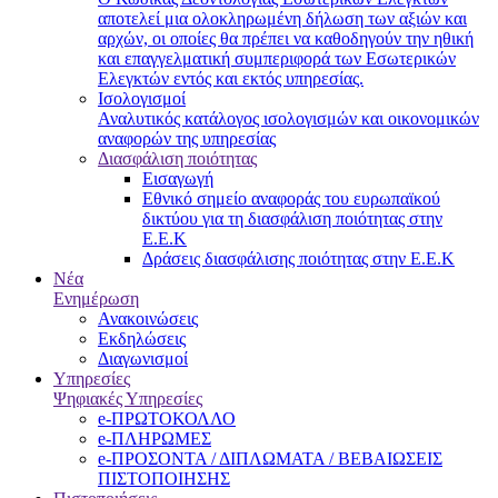
αποτελεί μια ολοκληρωμένη δήλωση των αξιών και
αρχών, οι οποίες θα πρέπει να καθοδηγούν την ηθική
και επαγγελματική συμπεριφορά των Εσωτερικών
Ελεγκτών εντός και εκτός υπηρεσίας.
Ισολογισμοί
Αναλυτικός κατάλογος ισολογισμών και οικονομικών
αναφορών της υπηρεσίας
Διασφάλιση ποιότητας
Εισαγωγή
Εθνικό σημείο αναφοράς του ευρωπαϊκού
δικτύου για τη διασφάλιση ποιότητας στην
Ε.Ε.Κ
Δράσεις διασφάλισης ποιότητας στην Ε.Ε.Κ
Νέα
Ενημέρωση
Ανακοινώσεις
Εκδηλώσεις
Διαγωνισμοί
Υπηρεσίες
Ψηφιακές Υπηρεσίες
e-ΠΡΩΤΟΚΟΛΛΟ
e-ΠΛΗΡΩΜΕΣ
e-ΠΡΟΣΟΝΤΑ / ΔΙΠΛΩΜΑΤΑ / ΒΕΒΑΙΩΣΕΙΣ
ΠΙΣΤΟΠΟΙΗΣΗΣ