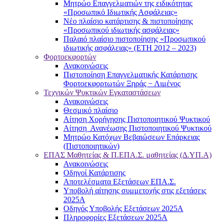
Μητρώο Επαγγελματιών της ειδικότητας
«Προσωπικό Ιδιωτικής Ασφάλειας»
Νέο πλαίσιο κατάρτισης & πιστοποίησης
«Προσωπικού ιδιωτικής ασφάλειας»
Παλαιό πλαίσιο πιστοποίησης «Προσωπικού
ιδιωτικής ασφάλειας» (ΕΤΗ 2012 – 2023)
Φορτοεκφορτών
Ανακοινώσεις
Πιστοποίηση Επαγγελματικής Κατάρτισης
Φορτοεκφορτωτών Ξηράς − Λιμένος
Τεχνικών Ψυκτικών Εγκαταστάσεων
Ανακοινώσεις
Θεσμικό πλαίσιο
Αίτηση Χορήγησης Πιστοποιητικού Ψυκτικού
Αίτηση Ανανέωσης Πιστοποιητικού Ψυκτικού
Μητρώο Κατόχων Βεβαιώσεων Επάρκειας
(Πιστοποιητικών)
ΕΠΑΣ Μαθητείας & Π.ΕΠΑ.Σ. μαθητείας (Δ.ΥΠ.Α)
Ανακοινώσεις
Oδηγοί Κατάρτισης
Αποτελέσματα Εξετάσεων ΕΠΑ.Σ.
Υποβολή αίτησης συμμετοχής στις εξετάσεις
2025Α
Οδηγός Υποβολής Εξετάσεων 2025A
Πληροφορίες Εξετάσεων 2025Α