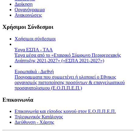
Διοίκηση
Οργανόγραμμα
Ανακοινώσεις
Χρήσιμοι Σύνδεσμοι
Χρήσιμοι σύνδεσμοι
Έργα ΕΣΠΑ - ΤΑΑ
Έργα μέσα από το «Εταιρικό Σύμφωνο Περιφερειακής
Ανάπτυξης 2021-2027» («ΕΣΠΑ 2021-2027»)
Ευρωπαϊκά - Διεθνή
Προγραμματα που συμμετέχει ή υλοποιεί ο Εθνικος
οργανισμός πιστοποίησης προσόντων & επαγγελματικού
προσανατολισμου (Ε.Ο.Π.Π.Ε.Π.)
Επικοινωνία
Επικοινωνία και είσοδος κοινού στον Ε.Ο.Π.Π.Ε.Π.
Τηλεφωνικός Κατάλογος
Διεύθυνση - Χάρτης