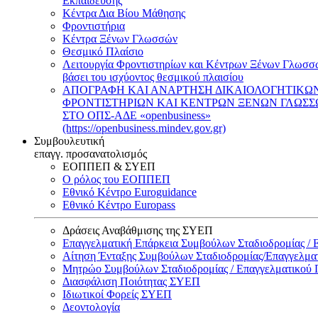
Εκπαίδευσης
Κέντρα Δια Βίου Μάθησης
Φροντιστήρια
Κέντρα Ξένων Γλωσσών
Θεσμικό Πλαίσιο
Λειτουργία Φροντιστηρίων και Κέντρων Ξένων Γλωσσ
βάσει του ισχύοντος θεσμικού πλαισίου
ΑΠΟΓΡΑΦΗ ΚΑΙ ΑΝΑΡΤΗΣΗ ΔΙΚΑΙΟΛΟΓΗΤΙΚΩ
ΦΡΟΝΤΙΣΤΗΡΙΩΝ ΚΑΙ ΚΕΝΤΡΩΝ ΞΕΝΩΝ ΓΛΩΣ
ΣΤΟ ΟΠΣ-ΑΔΕ «openbusiness»
(https://openbusiness.mindev.gov.gr)
Συμβουλευτική
επαγγ. προσανατολισμός
ΕΟΠΠΕΠ & ΣΥΕΠ
Ο ρόλος του ΕΟΠΠΕΠ
Εθνικό Κέντρο Euroguidance
Εθνικό Κέντρο Europass
Δράσεις Αναβάθμισης της ΣΥΕΠ
Επαγγελματική Επάρκεια Συμβούλων Σταδιοδρομίας /
Αίτηση Ένταξης Συμβούλων Σταδιοδρομίας/Επαγγελμ
Μητρώο Συμβούλων Σταδιοδρομίας / Επαγγελματικού
Διασφάλιση Ποιότητας ΣΥΕΠ
Ιδιωτικοί Φορείς ΣΥΕΠ
Δεοντολογία