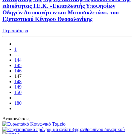
ειδικότητας Ι.Ε.Κ. «Εκπαιδευτής Υποψηφίων
Οδηγών Αυτοκινήτων και Μοτοσικλετών», του
Εξεταστικού Κέντρου Θεσσαλονίκης
Περισσότερα
1
…
144
145
146
147
148
149
150
…
180
Ανακοινώσεις