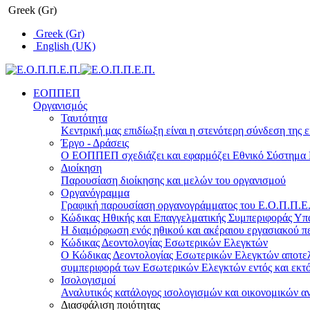
Greek (Gr)
Greek (Gr)
English (UK)
ΕΟΠΠΕΠ
Οργανισμός
Ταυτότητα
Κεντρική μας επιδίωξη είναι η στενότερη σύνδεση της ε
Έργο - Δράσεις
Ο ΕΟΠΠΕΠ σχεδιάζει και εφαρμόζει Eθνικό Σύστημα Π
Διοίκηση
Παρουσίαση διοίκησης και μελών του οργανισμού
Οργανόγραμμα
Γραφική παρουσίαση οργανογράμματος του Ε.Ο.Π.Π.Ε.Π
Κώδικας Ηθικής και Επαγγελματικής Συμπεριφοράς Υ
Η διαμόρφωση ενός ηθικού και ακέραιου εργασιακού πε
Κώδικας Δεοντολογίας Εσωτερικών Ελεγκτών
Ο Κώδικας Δεοντολογίας Εσωτερικών Ελεγκτών αποτελε
συμπεριφορά των Εσωτερικών Ελεγκτών εντός και εκτό
Ισολογισμοί
Αναλυτικός κατάλογος ισολογισμών και οικονομικών α
Διασφάλιση ποιότητας