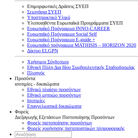
Επιμορφωτικές Δράσεις ΣΥΕΠ
Σεμινάρια ΣΥΕΠ
Υποστηρικτικό Υλικό
Υλοποιηθέντα Ευρωπαϊκά Προγράμματα ΣΥΕΠ
Ευρωπαϊκό Πρόγραμμα INNO-CAREER
Ευρωπαϊκό Πρόγραμμα Social Self
Ευρωπαϊκό Πρόγραμμα E-guide +
Ευρωπαϊκό πρόγραμμα MATHISIS – HORIZON 2020
Δίκτυο ELGPN
Χρήσιμοι Σύνδεσμοι
Εθνική Πύλη Δια βίου Συμβουλευτικής Σταδιοδρομίας
Πλοηγός
Προσόντα
ισοτιμίες - δικαιώματα
Εθνικό πλαίσιο προσόντων
Εθνικό μητρώο προσόντων
Ισοτιμίες
Επαγγελματικά δικαιώματα
Φορείς
Διεξαγωγής Εξετάσεων Πιστοποίησης Προσόντων
Φορείς πιστοποίησης προσόντων
Φορείς χορήγησης πιστοποιητικών πληροφορικής