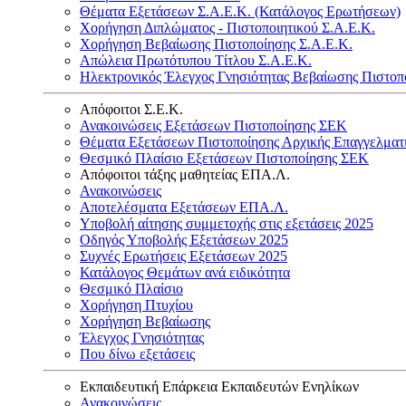
Θέματα Εξετάσεων Σ.Α.Ε.Κ. (Κατάλογος Ερωτήσεων)
Χορήγηση Διπλώματος - Πιστοποιητικού Σ.Α.Ε.Κ.
Χορήγηση Βεβαίωσης Πιστοποίησης Σ.Α.Ε.Κ.
Απώλεια Πρωτότυπου Τίτλου Σ.Α.Ε.Κ.
Ηλεκτρονικός Έλεγχος Γνησιότητας Βεβαίωσης Πιστοπ
Απόφοιτοι Σ.Ε.Κ.
Ανακοινώσεις Εξετάσεων Πιστοποίησης ΣΕΚ
Θέματα Εξετάσεων Πιστοποίησης Αρχικής Επαγγελματ
Θεσμικό Πλαίσιο Εξετάσεων Πιστοποίησης ΣΕΚ
Απόφοιτοι τάξης μαθητείας ΕΠΑ.Λ.
Ανακοινώσεις
Αποτελέσματα Εξετάσεων ΕΠΑ.Λ.
Υποβολή αίτησης συμμετοχής στις εξετάσεις 2025
Οδηγός Υποβολής Εξετάσεων 2025
Συχνές Ερωτήσεις Εξετάσεων 2025
Κατάλογος Θεμάτων ανά ειδικότητα
Θεσμικό Πλαίσιο
Χορήγηση Πτυχίου
Χορήγηση Βεβαίωσης
Έλεγχος Γνησιότητας
Που δίνω εξετάσεις
Εκπαιδευτική Επάρκεια Εκπαιδευτών Ενηλίκων
Ανακοινώσεις