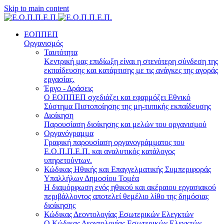
Skip to main content
ΕΟΠΠΕΠ
Οργανισμός
Ταυτότητα
Κεντρική μας επιδίωξη είναι η στενότερη σύνδεση της
εκπαίδευσης και κατάρτισης με τις ανάγκες της αγοράς
εργασίας.
Έργο - Δράσεις
Ο ΕΟΠΠΕΠ σχεδιάζει και εφαρμόζει Eθνικό
Σύστημα Πιστοποίησης της μη-τυπικής εκπαίδευσης
Διοίκηση
Παρουσίαση διοίκησης και μελών του οργανισμού
Οργανόγραμμα
Γραφική παρουσίαση οργανογράμματος του
Ε.Ο.Π.Π.Ε.Π. και αναλυτικός κατάλογος
υπηρετούντων.
Κώδικας Ηθικής και Επαγγελματικής Συμπεριφοράς
Υπαλλήλων Δημοσίου Τομέα
Η διαμόρφωση ενός ηθικού και ακέραιου εργασιακού
περιβάλλοντος αποτελεί θεμέλιο λίθο της δημόσιας
διοίκησης
Κώδικας Δεοντολογίας Εσωτερικών Ελεγκτών
Ο Κώδικας Δεοντολογίας Εσωτερικών Ελεγκτών