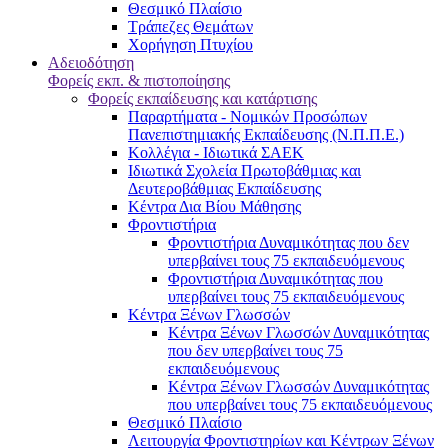
Θεσμικό Πλαίσιο
Τράπεζες Θεμάτων
Χορήγηση Πτυχίου
Αδειοδότηση
Φορείς εκπ. & πιστοποίησης
Φορείς εκπαίδευσης και κατάρτισης
Παραρτήματα - Νομικών Προσώπων
Πανεπιστημιακής Εκπαίδευσης (Ν.Π.Π.Ε.)
Κολλέγια - Ιδιωτικά ΣΑΕΚ
Ιδιωτικά Σχολεία Πρωτοβάθμιας και
Δευτεροβάθμιας Εκπαίδευσης
Κέντρα Δια Βίου Μάθησης
Φροντιστήρια
Φροντιστήρια Δυναμικότητας που δεν
υπερβαίνει τους 75 εκπαιδευόμενους
Φροντιστήρια Δυναμικότητας που
υπερβαίνει τους 75 εκπαιδευόμενους
Κέντρα Ξένων Γλωσσών
Kέντρα Ξένων Γλωσσών Δυναμικότητας
που δεν υπερβαίνει τους 75
εκπαιδευόμενους
Kέντρα Ξένων Γλωσσών Δυναμικότητας
που υπερβαίνει τους 75 εκπαιδευόμενους
Θεσμικό Πλαίσιο
Λειτουργία Φροντιστηρίων και Κέντρων Ξένων