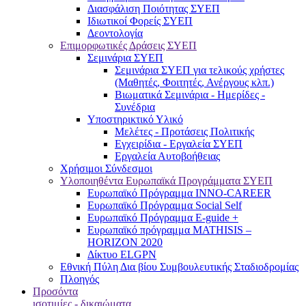
Διασφάλιση Ποιότητας ΣΥΕΠ
Ιδιωτικοί Φορείς ΣΥΕΠ
Δεοντολογία
Επιμορφωτικές Δράσεις ΣΥΕΠ
Σεμινάρια ΣΥΕΠ
Σεμινάρια ΣΥΕΠ για τελικούς χρήστες
(Μαθητές, Φοιτητές, Ανέργους κλπ.)
Βιωματικά Σεμινάρια - Ημερίδες -
Συνέδρια
Υποστηρικτικό Υλικό
Μελέτες - Προτάσεις Πολιτικής
Εγχειρίδια - Εργαλεία ΣΥΕΠ
Εργαλεία Αυτοβοήθειας
Χρήσιμοι Σύνδεσμοι
Υλοποιηθέντα Ευρωπαϊκά Προγράμματα ΣΥΕΠ
Ευρωπαϊκό Πρόγραμμα INNO-CAREER
Ευρωπαϊκό Πρόγραμμα Social Self
Ευρωπαϊκό Πρόγραμμα E-guide +
Ευρωπαϊκό πρόγραμμα MATHISIS –
HORIZON 2020
Δίκτυο ELGPN
Εθνική Πύλη Δια βίου Συμβουλευτικής Σταδιοδρομίας
Πλοηγός
Προσόντα
ισοτιμίες - δικαιώματα