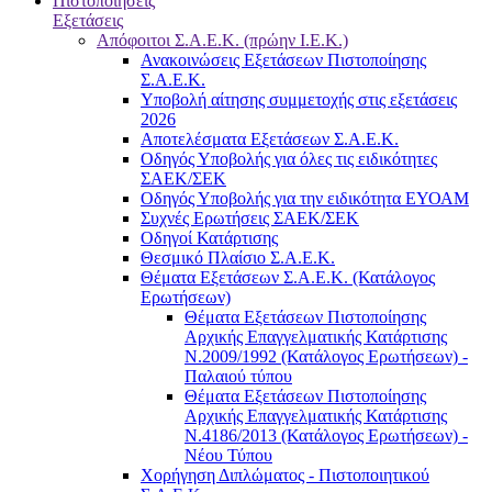
Πιστοποιήσεις
Εξετάσεις
Απόφοιτοι Σ.Α.Ε.Κ. (πρώην Ι.Ε.Κ.)
Ανακοινώσεις Εξετάσεων Πιστοποίησης
Σ.Α.Ε.Κ.
Υποβολή αίτησης συμμετοχής στις εξετάσεις
2026
Αποτελέσματα Εξετάσεων Σ.Α.Ε.Κ.
Οδηγός Υποβολής για όλες τις ειδικότητες
ΣΑΕΚ/ΣΕΚ
Οδηγός Υποβολής για την ειδικότητα ΕΥΟΑΜ
Συχνές Ερωτήσεις ΣΑΕΚ/ΣΕΚ
Οδηγοί Κατάρτισης
Θεσμικό Πλαίσιο Σ.Α.Ε.Κ.
Θέματα Εξετάσεων Σ.Α.Ε.Κ. (Κατάλογος
Ερωτήσεων)
Θέματα Εξετάσεων Πιστοποίησης
Αρχικής Επαγγελματικής Κατάρτισης
Ν.2009/1992 (Κατάλογος Ερωτήσεων) -
Παλαιού τύπου
Θέματα Εξετάσεων Πιστοποίησης
Αρχικής Επαγγελματικής Κατάρτισης
Ν.4186/2013 (Κατάλογος Ερωτήσεων) -
Νέου Τύπου
Χορήγηση Διπλώματος - Πιστοποιητικού