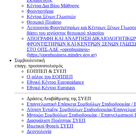
Εκπαίδευσης
Κέντρα Δια Βίου Μάθησης
Φροντιστήρια
Κέντρα Ξένων Γλωσσών
Θεσμικό Πλαίσιο
Λειτουργία Φροντιστηρίων και Κέντρων Ξένων Γλωσσ
βάσει του ισχύοντος θεσμικού πλαισίου
ΑΠΟΓΡΑΦΗ ΚΑΙ ΑΝΑΡΤΗΣΗ ΔΙΚΑΙΟΛΟΓΗΤΙΚΩ
ΦΡΟΝΤΙΣΤΗΡΙΩΝ ΚΑΙ ΚΕΝΤΡΩΝ ΞΕΝΩΝ ΓΛΩΣ
ΣΤΟ ΟΠΣ-ΑΔΕ «openbusiness»
(https://openbusiness.mindev.gov.gr)
Συμβουλευτική
επαγγ. προσανατολισμός
ΕΟΠΠΕΠ & ΣΥΕΠ
Ο ρόλος του ΕΟΠΠΕΠ
Εθνικό Κέντρο Euroguidance
Εθνικό Κέντρο Europass
Δράσεις Αναβάθμισης της ΣΥΕΠ
Επαγγελματική Επάρκεια Συμβούλων Σταδιοδρομίας /
Αίτηση Ένταξης Συμβούλων Σταδιοδρομίας/Επαγγελμ
Μητρώο Συμβούλων Σταδιοδρομίας / Επαγγελματικού
Διασφάλιση Ποιότητας ΣΥΕΠ
Ιδιωτικοί Φορείς ΣΥΕΠ
Δεοντολογία