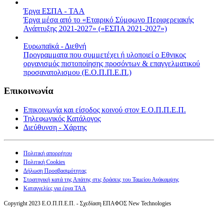
Έργα ΕΣΠΑ - ΤΑΑ
Έργα μέσα από το «Εταιρικό Σύμφωνο Περιφερειακής
Ανάπτυξης 2021-2027» («ΕΣΠΑ 2021-2027»)
Ευρωπαϊκά - Διεθνή
Προγραμματα που συμμετέχει ή υλοποιεί ο Εθνικος
οργανισμός πιστοποίησης προσόντων & επαγγελματικού
προσανατολισμου (Ε.Ο.Π.Π.Ε.Π.)
Επικοινωνία
Επικοινωνία και είσοδος κοινού στον Ε.Ο.Π.Π.Ε.Π.
Τηλεφωνικός Κατάλογος
Διεύθυνση - Χάρτης
Πολιτική απορρήτου
Πολιτική Cookies
Δήλωση Προσβασιμότητας
Στρατηγική κατά της Απάτης στις δράσεις του Ταμείου Ανάκαμψης
Καταγγελίες για έργα ΤΑΑ
Copyright 2023 Ε.Ο.Π.Π.Ε.Π. - Σχεδίαση ΕΠΑΦΟΣ New Technologies