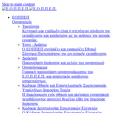
Skip to main content
ΕΟΠΠΕΠ
Οργανισμός
Ταυτότητα
Κεντρική μας επιδίωξη είναι η στενότερη σύνδεση της
εκπαίδευσης και κατάρτισης με τις ανάγκες της αγοράς
εργασίας.
Έργο - Δράσεις
Ο ΕΟΠΠΕΠ σχεδιάζει και εφαρμόζει Eθνικό
Σύστημα Πιστοποίησης της μη-τυπικής εκπαίδευσης
Διοίκηση
Παρουσίαση διοίκησης και μελών του οργανισμού
Οργανόγραμμα
Γραφική παρουσίαση οργανογράμματος του
Ε.Ο.Π.Π.Ε.Π. και αναλυτικός κατάλογος
υπηρετούντων.
Κώδικας Ηθικής και Επαγγελματικής Συμπεριφοράς
Υπαλλήλων Δημοσίου Τομέα
Η διαμόρφωση ενός ηθικού και ακέραιου εργασιακού
περιβάλλοντος αποτελεί θεμέλιο λίθο της δημόσιας
διοίκησης
Κώδικας Δεοντολογίας Εσωτερικών Ελεγκτών
Ο Κώδικας Δεοντολογίας Εσωτερικών Ελεγκτών