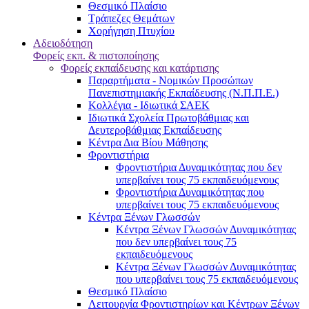
Θεσμικό Πλαίσιο
Τράπεζες Θεμάτων
Χορήγηση Πτυχίου
Αδειοδότηση
Φορείς εκπ. & πιστοποίησης
Φορείς εκπαίδευσης και κατάρτισης
Παραρτήματα - Νομικών Προσώπων
Πανεπιστημιακής Εκπαίδευσης (Ν.Π.Π.Ε.)
Κολλέγια - Ιδιωτικά ΣΑΕΚ
Ιδιωτικά Σχολεία Πρωτοβάθμιας και
Δευτεροβάθμιας Εκπαίδευσης
Κέντρα Δια Βίου Μάθησης
Φροντιστήρια
Φροντιστήρια Δυναμικότητας που δεν
υπερβαίνει τους 75 εκπαιδευόμενους
Φροντιστήρια Δυναμικότητας που
υπερβαίνει τους 75 εκπαιδευόμενους
Κέντρα Ξένων Γλωσσών
Kέντρα Ξένων Γλωσσών Δυναμικότητας
που δεν υπερβαίνει τους 75
εκπαιδευόμενους
Kέντρα Ξένων Γλωσσών Δυναμικότητας
που υπερβαίνει τους 75 εκπαιδευόμενους
Θεσμικό Πλαίσιο
Λειτουργία Φροντιστηρίων και Κέντρων Ξένων