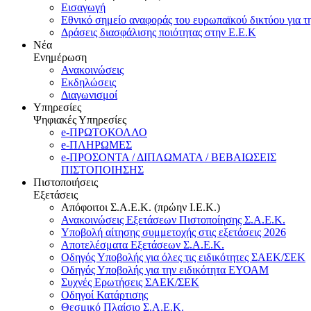
Εισαγωγή
Εθνικό σημείο αναφοράς του ευρωπαϊκού δικτύου για τ
Δράσεις διασφάλισης ποιότητας στην Ε.Ε.Κ
Νέα
Ενημέρωση
Ανακοινώσεις
Εκδηλώσεις
Διαγωνισμοί
Υπηρεσίες
Ψηφιακές Υπηρεσίες
e-ΠΡΩΤΟΚΟΛΛΟ
e-ΠΛΗΡΩΜΕΣ
e-ΠΡΟΣΟΝΤΑ / ΔΙΠΛΩΜΑΤΑ / ΒΕΒΑΙΩΣΕΙΣ
ΠΙΣΤΟΠΟΙΗΣΗΣ
Πιστοποιήσεις
Εξετάσεις
Απόφοιτοι Σ.Α.Ε.Κ. (πρώην Ι.Ε.Κ.)
Ανακοινώσεις Εξετάσεων Πιστοποίησης Σ.Α.Ε.Κ.
Υποβολή αίτησης συμμετοχής στις εξετάσεις 2026
Αποτελέσματα Εξετάσεων Σ.Α.Ε.Κ.
Οδηγός Υποβολής για όλες τις ειδικότητες ΣΑΕΚ/ΣΕΚ
Οδηγός Υποβολής για την ειδικότητα ΕΥΟΑΜ
Συχνές Ερωτήσεις ΣΑΕΚ/ΣΕΚ
Οδηγοί Κατάρτισης
Θεσμικό Πλαίσιο Σ.Α.Ε.Κ.