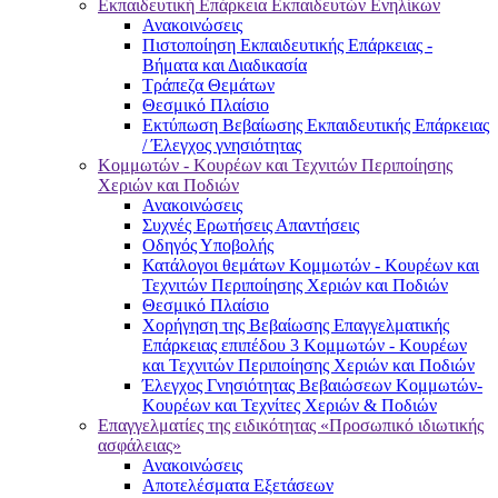
Εκπαιδευτική Επάρκεια Εκπαιδευτών Ενηλίκων
Ανακοινώσεις
Πιστοποίηση Εκπαιδευτικής Επάρκειας -
Βήματα και Διαδικασία
Τράπεζα Θεμάτων
Θεσμικό Πλαίσιο
Εκτύπωση Βεβαίωσης Εκπαιδευτικής Επάρκειας
/ Έλεγχος γνησιότητας
Κομμωτών - Κουρέων και Τεχνιτών Περιποίησης
Χεριών και Ποδιών
Ανακοινώσεις
Συχνές Ερωτήσεις Απαντήσεις
Οδηγός Υποβολής
Κατάλογοι θεμάτων Κομμωτών - Κουρέων και
Τεχνιτών Περιποίησης Χεριών και Ποδιών
Θεσμικό Πλαίσιο
Χορήγηση της Βεβαίωσης Επαγγελματικής
Επάρκειας επιπέδου 3 Κομμωτών - Κουρέων
και Τεχνιτών Περιποίησης Χεριών και Ποδιών
Έλεγχος Γνησιότητας Βεβαιώσεων Κομμωτών-
Κουρέων και Τεχνίτες Χεριών & Ποδιών
Επαγγελματίες της ειδικότητας «Προσωπικό ιδιωτικής
ασφάλειας»
Ανακοινώσεις
Αποτελέσματα Εξετάσεων