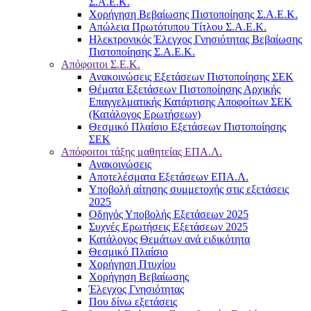
Σ.Α.Ε.Κ.
Χορήγηση Βεβαίωσης Πιστοποίησης Σ.Α.Ε.Κ.
Απώλεια Πρωτότυπου Τίτλου Σ.Α.Ε.Κ.
Ηλεκτρονικός Έλεγχος Γνησιότητας Βεβαίωσης
Πιστοποίησης Σ.Α.Ε.Κ.
Απόφοιτοι Σ.Ε.Κ.
Ανακοινώσεις Εξετάσεων Πιστοποίησης ΣΕΚ
Θέματα Εξετάσεων Πιστοποίησης Αρχικής
Επαγγελματικής Κατάρτισης Αποφοίτων ΣΕΚ
(Κατάλογος Ερωτήσεων)
Θεσμικό Πλαίσιο Εξετάσεων Πιστοποίησης
ΣΕΚ
Απόφοιτοι τάξης μαθητείας ΕΠΑ.Λ.
Ανακοινώσεις
Αποτελέσματα Εξετάσεων ΕΠΑ.Λ.
Υποβολή αίτησης συμμετοχής στις εξετάσεις
2025
Οδηγός Υποβολής Εξετάσεων 2025
Συχνές Ερωτήσεις Εξετάσεων 2025
Κατάλογος Θεμάτων ανά ειδικότητα
Θεσμικό Πλαίσιο
Χορήγηση Πτυχίου
Χορήγηση Βεβαίωσης
Έλεγχος Γνησιότητας
Που δίνω εξετάσεις