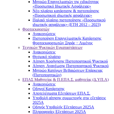
Μητρώο Επαγγελματιών της ειδικότητας
«Προσωπικό Ιδιωτικής Ασφάλειας»
Νέο πλαίσιο κατάρτισης & πιστοποίησης
«Προσωπικού ιδιωτικής ασφάλειας»
Παλαιό πλαίσιο πιστοποίησης «Προσωπικού
ιδιωτικής ασφάλειας» (ΕΤΗ 2012 – 2023)
Φορτοεκφορτών
Ανακοινώσεις
Πιστοποίηση Επαγγελματικής Κατάρτισης
Φορτοεκφορτωτών Ξηράς − Λιμένος
Τεχνικών Ψυκτικών Εγκαταστάσεων
Ανακοινώσεις
Θεσμικό πλαίσιο
Αίτηση Χορήγησης Πιστοποιητικού Ψυκτικού
Αίτηση Ανανέωσης Πιστοποιητικού Ψυκτικού
Μητρώο Κατόχων Βεβαιώσεων Επάρκειας
(Πιστοποιητικών)
ΕΠΑΣ Μαθητείας & Π.ΕΠΑ.Σ. μαθητείας (Δ.ΥΠ.Α)
Ανακοινώσεις
Oδηγοί Κατάρτισης
Αποτελέσματα Εξετάσεων ΕΠΑ.Σ.
Υποβολή αίτησης συμμετοχής στις εξετάσεις
2025Α
Οδηγός Υποβολής Εξετάσεων 2025A
Πληροφορίες Εξετάσεων 2025Α