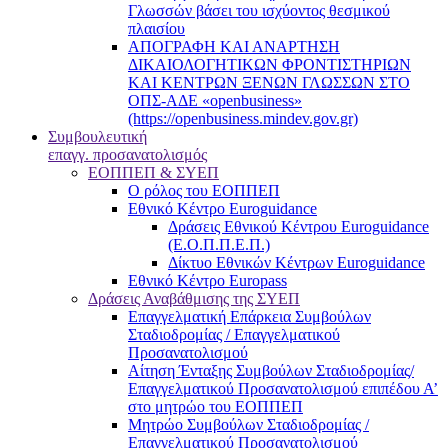
Γλωσσών βάσει του ισχύοντος θεσμικού
πλαισίου
ΑΠΟΓΡΑΦΗ ΚΑΙ ΑΝΑΡΤΗΣΗ
ΔΙΚΑΙΟΛΟΓΗΤΙΚΩΝ ΦΡΟΝΤΙΣΤΗΡΙΩΝ
ΚΑΙ ΚΕΝΤΡΩΝ ΞΕΝΩΝ ΓΛΩΣΣΩΝ ΣΤΟ
ΟΠΣ-ΑΔΕ «openbusiness»
(https://openbusiness.mindev.gov.gr)
Συμβουλευτική
επαγγ. προσανατολισμός
ΕΟΠΠΕΠ & ΣΥΕΠ
Ο ρόλος του ΕΟΠΠΕΠ
Εθνικό Κέντρο Euroguidance
Δράσεις Εθνικού Κέντρου Euroguidance
(Ε.Ο.Π.Π.Ε.Π.)
Δίκτυο Εθνικών Κέντρων Euroguidance
Εθνικό Κέντρο Europass
Δράσεις Αναβάθμισης της ΣΥΕΠ
Επαγγελματική Επάρκεια Συμβούλων
Σταδιοδρομίας / Επαγγελματικού
Προσανατολισμού
Αίτηση Ένταξης Συμβούλων Σταδιοδρομίας/
Επαγγελματικού Προσανατολισμού επιπέδου Α’
στο μητρώο του ΕΟΠΠΕΠ
Μητρώο Συμβούλων Σταδιοδρομίας /
Επαγγελματικού Προσανατολισμού