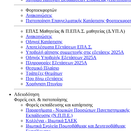
Φορτοεκφορτών
Ανακοινώσεις
Πιστοποίηση Επαγγελματικής Κατάρτισης Φορτοεκφορ
ΕΠΑΣ Μαθητείας & Π.ΕΠΑ.Σ. μαθητείας (Δ.ΥΠ.Α)
Ανακοινώσεις
Oδηγοί Κατάρτισης
Αποτελέσματα Εξετάσεων ΕΠΑ.Σ.
Υποβολή αίτησης συμμετοχής στις εξετάσεις 2025Α
Οδηγός Υποβολής Εξετάσεων 2025A
Πληροφορίες Εξετάσεων 2025Α
Θεσμικό Πλαίσιο
Τράπεζες Θεμάτων
Που δίνω εξετάσεις
Χορήγηση Πτυχίου
Αδειοδότηση
Φορείς εκπ. & πιστοποίησης
Φορείς εκπαίδευσης και κατάρτισης
Παραρτήματα - Νομικών Προσώπων Πανεπιστημιακής
Εκπαίδευσης (Ν.Π.Π.Ε.)
Κολλέγια - Ιδιωτικά ΣΑΕΚ
Ιδιωτικά Σχολεία Πρωτοβάθμιας και Δευτεροβάθμιας