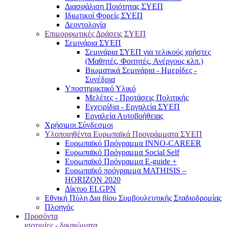
Διασφάλιση Ποιότητας ΣΥΕΠ
Ιδιωτικοί Φορείς ΣΥΕΠ
Δεοντολογία
Επιμορφωτικές Δράσεις ΣΥΕΠ
Σεμινάρια ΣΥΕΠ
Σεμινάρια ΣΥΕΠ για τελικούς χρήστες
(Μαθητές, Φοιτητές, Ανέργους κλπ.)
Βιωματικά Σεμινάρια - Ημερίδες -
Συνέδρια
Υποστηρικτικό Υλικό
Μελέτες - Προτάσεις Πολιτικής
Εγχειρίδια - Εργαλεία ΣΥΕΠ
Εργαλεία Αυτοβοήθειας
Χρήσιμοι Σύνδεσμοι
Υλοποιηθέντα Ευρωπαϊκά Προγράμματα ΣΥΕΠ
Ευρωπαϊκό Πρόγραμμα INNO-CAREER
Ευρωπαϊκό Πρόγραμμα Social Self
Ευρωπαϊκό Πρόγραμμα E-guide +
Ευρωπαϊκό πρόγραμμα MATHISIS –
HORIZON 2020
Δίκτυο ELGPN
Εθνική Πύλη Δια βίου Συμβουλευτικής Σταδιοδρομίας
Πλοηγός
Προσόντα
ισοτιμίες - δικαιώματα