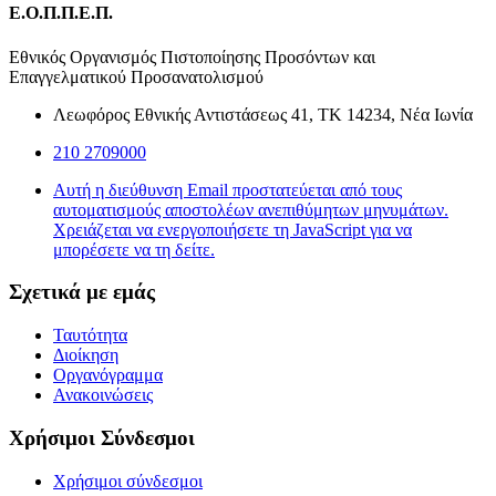
Ε.Ο.Π.Π.Ε.Π.
Εθνικός Οργανισμός Πιστοποίησης Προσόντων και
Επαγγελματικού Προσανατολισμού
Λεωφόρος Εθνικής Αντιστάσεως 41, ΤΚ 14234, Νέα Ιωνία
210 2709000
Αυτή η διεύθυνση Email προστατεύεται από τους
αυτοματισμούς αποστολέων ανεπιθύμητων μηνυμάτων.
Χρειάζεται να ενεργοποιήσετε τη JavaScript για να
μπορέσετε να τη δείτε.
Σχετικά με εμάς
Ταυτότητα
Διοίκηση
Οργανόγραμμα
Ανακοινώσεις
Χρήσιμοι Σύνδεσμοι
Χρήσιμοι σύνδεσμοι