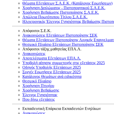
Θέματα Εξετάσεων Σ.Α.Ε.Κ. (Κατάλογος Ερωτήσεων)
Χορήγηση Διπλώματος - Πιστοποιητικού Σ.Α.Ε.Κ.
Χορήγηση Βεβαίωσης Πιστοποίησης Σ.Α.Ε.Κ.
Απώλεια Πρωτότυπου Τίτλου Σ.Α.Ε.Κ.
Ηλεκτρονικός Έλεγχος Γνησιότητας Βεβαίωσης Πιστοπ
Απόφοιτοι Σ.Ε.Κ.
Ανακοινώσεις Εξετάσεων Πιστοποίησης ΣΕΚ
Θέματα Εξετάσεων Πιστοποίησης Αρχικής Επαγγελματ
Θεσμικό Πλαίσιο Εξετάσεων Πιστοποίησης ΣΕΚ
Απόφοιτοι τάξης μαθητείας ΕΠΑ.Λ.
Ανακοινώσεις
Αποτελέσματα Εξετάσεων ΕΠΑ.Λ.
Υποβολή αίτησης συμμετοχής στις εξετάσεις 2025
Οδηγός Υποβολής Εξετάσεων 2025
Συχνές Ερωτήσεις Εξετάσεων 2025
Κατάλογος Θεμάτων ανά ειδικότητα
Θεσμικό Πλαίσιο
Χορήγηση Πτυχίου
Χορήγηση Βεβαίωσης
Έλεγχος Γνησιότητας
Που δίνω εξετάσεις
Εκπαιδευτική Επάρκεια Εκπαιδευτών Ενηλίκων
Ανακοινώσεις