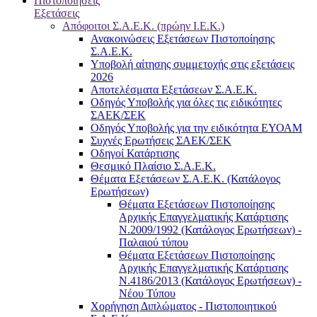
Πιστοποιήσεις
Εξετάσεις
Απόφοιτοι Σ.Α.Ε.Κ. (πρώην Ι.Ε.Κ.)
Ανακοινώσεις Εξετάσεων Πιστοποίησης
Σ.Α.Ε.Κ.
Υποβολή αίτησης συμμετοχής στις εξετάσεις
2026
Αποτελέσματα Εξετάσεων Σ.Α.Ε.Κ.
Οδηγός Υποβολής για όλες τις ειδικότητες
ΣΑΕΚ/ΣΕΚ
Οδηγός Υποβολής για την ειδικότητα ΕΥΟΑΜ
Συχνές Ερωτήσεις ΣΑΕΚ/ΣΕΚ
Οδηγοί Κατάρτισης
Θεσμικό Πλαίσιο Σ.Α.Ε.Κ.
Θέματα Εξετάσεων Σ.Α.Ε.Κ. (Κατάλογος
Ερωτήσεων)
Θέματα Εξετάσεων Πιστοποίησης
Αρχικής Επαγγελματικής Κατάρτισης
Ν.2009/1992 (Κατάλογος Ερωτήσεων) -
Παλαιού τύπου
Θέματα Εξετάσεων Πιστοποίησης
Αρχικής Επαγγελματικής Κατάρτισης
Ν.4186/2013 (Κατάλογος Ερωτήσεων) -
Νέου Τύπου
Χορήγηση Διπλώματος - Πιστοποιητικού