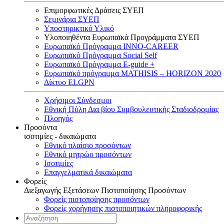
Επιμορφωτικές Δράσεις ΣΥΕΠ
Σεμινάρια ΣΥΕΠ
Υποστηρικτικό Υλικό
Υλοποιηθέντα Ευρωπαϊκά Προγράμματα ΣΥΕΠ
Ευρωπαϊκό Πρόγραμμα INNO-CAREER
Ευρωπαϊκό Πρόγραμμα Social Self
Ευρωπαϊκό Πρόγραμμα E-guide +
Ευρωπαϊκό πρόγραμμα MATHISIS – HORIZON 2020
Δίκτυο ELGPN
Χρήσιμοι Σύνδεσμοι
Εθνική Πύλη Δια βίου Συμβουλευτικής Σταδιοδρομίας
Πλοηγός
Προσόντα
ισοτιμίες - δικαιώματα
Εθνικό πλαίσιο προσόντων
Εθνικό μητρώο προσόντων
Ισοτιμίες
Επαγγελματικά δικαιώματα
Φορείς
Διεξαγωγής Εξετάσεων Πιστοποίησης Προσόντων
Φορείς πιστοποίησης προσόντων
Φορείς χορήγησης πιστοποιητικών πληροφορικής