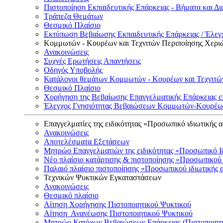
Πιστοποίηση Εκπαιδευτικής Επάρκειας - Βήματα και Δι
Τράπεζα Θεμάτων
Θεσμικό Πλαίσιο
Εκτύπωση Βεβαίωσης Εκπαιδευτικής Επάρκειας / Έλεγχ
Κομμωτών - Κουρέων και Τεχνιτών Περιποίησης Χερι
Ανακοινώσεις
Συχνές Ερωτήσεις Απαντήσεις
Οδηγός Υποβολής
Κατάλογοι θεμάτων Κομμωτών - Κουρέων και Τεχνιτώ
Θεσμικό Πλαίσιο
Χορήγηση της Βεβαίωσης Επαγγελματικής Επάρκειας ε
Έλεγχος Γνησιότητας Βεβαιώσεων Κομμωτών-Κουρέων
Επαγγελματίες της ειδικότητας «Προσωπικό ιδιωτικής 
Ανακοινώσεις
Αποτελέσματα Εξετάσεων
Μητρώο Επαγγελματιών της ειδικότητας «Προσωπικό Ι
Νέο πλαίσιο κατάρτισης & πιστοποίησης «Προσωπικού 
Παλαιό πλαίσιο πιστοποίησης «Προσωπικού ιδιωτικής 
Τεχνικών Ψυκτικών Εγκαταστάσεων
Ανακοινώσεις
Θεσμικό πλαίσιο
Αίτηση Χορήγησης Πιστοποιητικού Ψυκτικού
Αίτηση Ανανέωσης Πιστοποιητικού Ψυκτικού
Μητρώο Κατόχων Βεβαιώσεων Επάρκειας (Πιστοποιητ