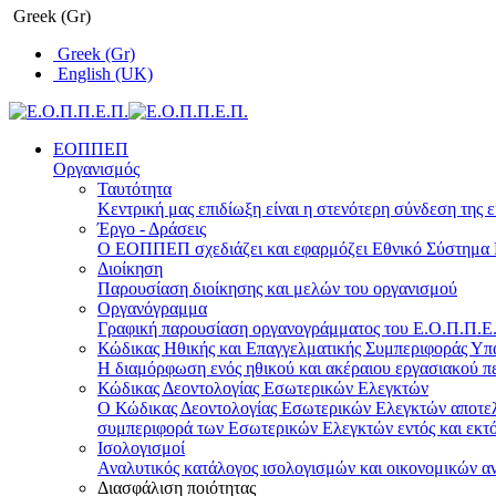
Greek (Gr)
Greek (Gr)
English (UK)
ΕΟΠΠΕΠ
Οργανισμός
Ταυτότητα
Κεντρική μας επιδίωξη είναι η στενότερη σύνδεση της ε
Έργο - Δράσεις
Ο ΕΟΠΠΕΠ σχεδιάζει και εφαρμόζει Eθνικό Σύστημα Π
Διοίκηση
Παρουσίαση διοίκησης και μελών του οργανισμού
Οργανόγραμμα
Γραφική παρουσίαση οργανογράμματος του Ε.Ο.Π.Π.Ε.Π
Κώδικας Ηθικής και Επαγγελματικής Συμπεριφοράς Υ
Η διαμόρφωση ενός ηθικού και ακέραιου εργασιακού πε
Κώδικας Δεοντολογίας Εσωτερικών Ελεγκτών
Ο Κώδικας Δεοντολογίας Εσωτερικών Ελεγκτών αποτελε
συμπεριφορά των Εσωτερικών Ελεγκτών εντός και εκτό
Ισολογισμοί
Αναλυτικός κατάλογος ισολογισμών και οικονομικών α
Διασφάλιση ποιότητας