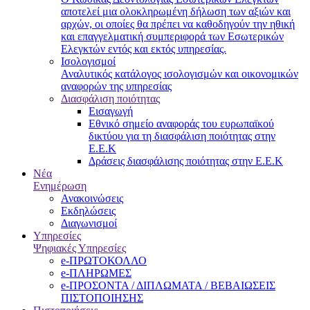
αποτελεί μια ολοκληρωμένη δήλωση των αξιών και
αρχών, οι οποίες θα πρέπει να καθοδηγούν την ηθική
και επαγγελματική συμπεριφορά των Εσωτερικών
Ελεγκτών εντός και εκτός υπηρεσίας.
Ισολογισμοί
Αναλυτικός κατάλογος ισολογισμών και οικονομικών
αναφορών της υπηρεσίας
Διασφάλιση ποιότητας
Εισαγωγή
Εθνικό σημείο αναφοράς του ευρωπαϊκού
δικτύου για τη διασφάλιση ποιότητας στην
Ε.Ε.Κ
Δράσεις διασφάλισης ποιότητας στην Ε.Ε.Κ
Νέα
Ενημέρωση
Ανακοινώσεις
Εκδηλώσεις
Διαγωνισμοί
Υπηρεσίες
Ψηφιακές Υπηρεσίες
e-ΠΡΩΤΟΚΟΛΛΟ
e-ΠΛΗΡΩΜΕΣ
e-ΠΡΟΣΟΝΤΑ / ΔΙΠΛΩΜΑΤΑ / ΒΕΒΑΙΩΣΕΙΣ
ΠΙΣΤΟΠΟΙΗΣΗΣ