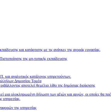
κπαίδευσης και κατάρτισης με τις ανάγκες της αγοράς εργασίας.
ιστοποίησης της μη-τυπικής εκπαίδευσης
. και αναλυτικός κατάλογος υπηρετούντων.
παλλήλων Δημοσίου Τομέα
ριβάλλοντος αποτελεί θεμέλιο λίθο της δημόσιας διοίκησης
ί μια ολοκληρωμένη δήλωση των αξιών και αρχών, οι οποίες θα πρέπ
ς υπηρεσίας.
ναφορών της υπηρεσίας