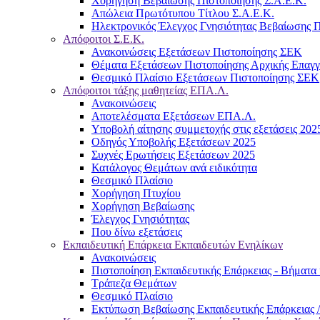
Χορήγηση Βεβαίωσης Πιστοποίησης Σ.Α.Ε.Κ.
Απώλεια Πρωτότυπου Τίτλου Σ.Α.Ε.Κ.
Ηλεκτρονικός Έλεγχος Γνησιότητας Βεβαίωσης Π
Απόφοιτοι Σ.Ε.Κ.
Ανακοινώσεις Εξετάσεων Πιστοποίησης ΣΕΚ
Θέματα Εξετάσεων Πιστοποίησης Αρχικής Επαγ
Θεσμικό Πλαίσιο Εξετάσεων Πιστοποίησης ΣΕΚ
Απόφοιτοι τάξης μαθητείας ΕΠΑ.Λ.
Ανακοινώσεις
Αποτελέσματα Εξετάσεων ΕΠΑ.Λ.
Υποβολή αίτησης συμμετοχής στις εξετάσεις 202
Οδηγός Υποβολής Εξετάσεων 2025
Συχνές Ερωτήσεις Εξετάσεων 2025
Κατάλογος Θεμάτων ανά ειδικότητα
Θεσμικό Πλαίσιο
Χορήγηση Πτυχίου
Χορήγηση Βεβαίωσης
Έλεγχος Γνησιότητας
Που δίνω εξετάσεις
Εκπαιδευτική Επάρκεια Εκπαιδευτών Ενηλίκων
Ανακοινώσεις
Πιστοποίηση Εκπαιδευτικής Επάρκειας - Βήματα 
Τράπεζα Θεμάτων
Θεσμικό Πλαίσιο
Εκτύπωση Βεβαίωσης Εκπαιδευτικής Επάρκειας /