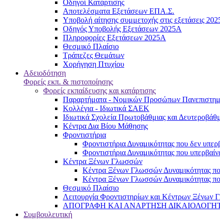
Oδηγοί Κατάρτισης
Αποτελέσματα Εξετάσεων ΕΠΑ.Σ.
Υποβολή αίτησης συμμετοχής στις εξετάσεις 20
Οδηγός Υποβολής Εξετάσεων 2025A
Πληροφορίες Εξετάσεων 2025Α
Θεσμικό Πλαίσιο
Τράπεζες Θεμάτων
Χορήγηση Πτυχίου
Αδειοδότηση
Φορείς εκπ. & πιστοποίησης
Φορείς εκπαίδευσης και κατάρτισης
Παραρτήματα - Νομικών Προσώπων Πανεπιστημι
Κολλέγια - Ιδιωτικά ΣΑΕΚ
Ιδιωτικά Σχολεία Πρωτοβάθμιας και Δευτεροβάθ
Κέντρα Δια Βίου Μάθησης
Φροντιστήρια
Φροντιστήρια Δυναμικότητας που δεν υπερβ
Φροντιστήρια Δυναμικότητας που υπερβαίνε
Κέντρα Ξένων Γλωσσών
Kέντρα Ξένων Γλωσσών Δυναμικότητας που
Kέντρα Ξένων Γλωσσών Δυναμικότητας που
Θεσμικό Πλαίσιο
Λειτουργία Φροντιστηρίων και Κέντρων Ξένων Γ
ΑΠΟΓΡΑΦΗ ΚΑΙ ΑΝΑΡΤΗΣΗ ΔΙΚΑΙΟΛΟΓΗΤΙΚΩΝ
Συμβουλευτική