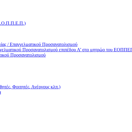
Ε.Ο.Π.Π.Ε.Π.)
ίας / Επαγγελματικού Προσανατολισμού
γγελματικού Προσανατολισμού επιπέδου Α’ στο μητρώο του ΕΟΠΠΕ
τικού Προσανατολισμού
ητές, Φοιτητές, Ανέργους κλπ.)
α