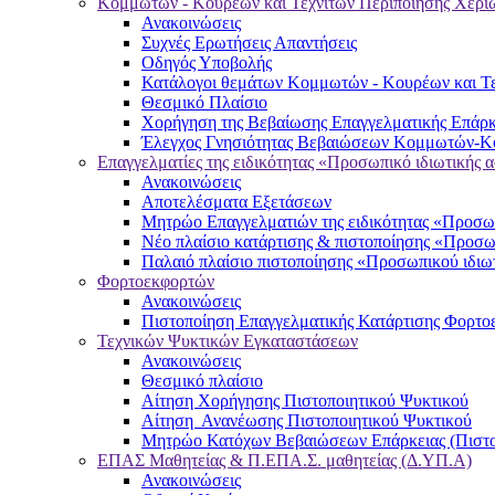
Κομμωτών - Κουρέων και Τεχνιτών Περιποίησης Χερι
Ανακοινώσεις
Συχνές Ερωτήσεις Απαντήσεις
Οδηγός Υποβολής
Κατάλογοι θεμάτων Κομμωτών - Κουρέων και Τε
Θεσμικό Πλαίσιο
Χορήγηση της Βεβαίωσης Επαγγελματικής Επάρκ
Έλεγχος Γνησιότητας Βεβαιώσεων Κομμωτών-Κο
Επαγγελματίες της ειδικότητας «Προσωπικό ιδιωτικής 
Ανακοινώσεις
Αποτελέσματα Εξετάσεων
Μητρώο Επαγγελματιών της ειδικότητας «Προσωπ
Νέο πλαίσιο κατάρτισης & πιστοποίησης «Προσω
Παλαιό πλαίσιο πιστοποίησης «Προσωπικού ιδιω
Φορτοεκφορτών
Ανακοινώσεις
Πιστοποίηση Επαγγελματικής Κατάρτισης Φορτο
Τεχνικών Ψυκτικών Εγκαταστάσεων
Ανακοινώσεις
Θεσμικό πλαίσιο
Αίτηση Χορήγησης Πιστοποιητικού Ψυκτικού
Αίτηση Ανανέωσης Πιστοποιητικού Ψυκτικού
Μητρώο Κατόχων Βεβαιώσεων Επάρκειας (Πιστο
ΕΠΑΣ Μαθητείας & Π.ΕΠΑ.Σ. μαθητείας (Δ.ΥΠ.Α)
Ανακοινώσεις