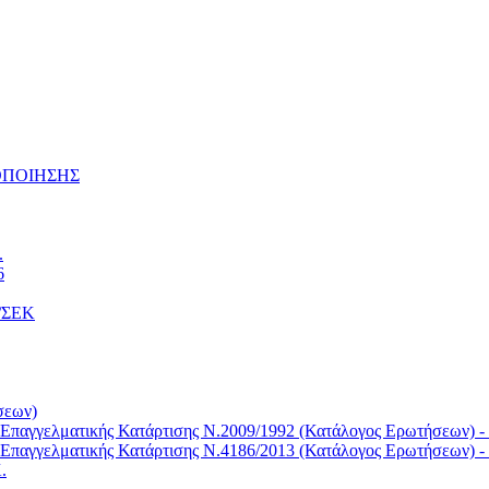
ΤΟΠΟΙΗΣΗΣ
.
6
Κ/ΣΕΚ
σεων)
Επαγγελματικής Κατάρτισης Ν.2009/1992 (Κατάλογος Ερωτήσεων) -
Επαγγελματικής Κατάρτισης Ν.4186/2013 (Κατάλογος Ερωτήσεων) -
.