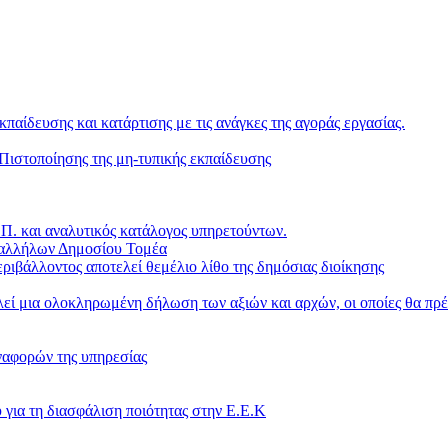
κπαίδευσης και κατάρτισης με τις ανάγκες της αγοράς εργασίας.
ιστοποίησης της μη-τυπικής εκπαίδευσης
. και αναλυτικός κατάλογος υπηρετούντων.
παλλήλων Δημοσίου Τομέα
ριβάλλοντος αποτελεί θεμέλιο λίθο της δημόσιας διοίκησης
ί μια ολοκληρωμένη δήλωση των αξιών και αρχών, οι οποίες θα πρέ
ναφορών της υπηρεσίας
 για τη διασφάλιση ποιότητας στην Ε.Ε.Κ