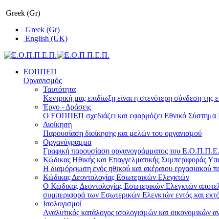
Greek (Gr)
Greek (Gr)
English (UK)
ΕΟΠΠΕΠ
Οργανισμός
Ταυτότητα
Κεντρική μας επιδίωξη είναι η στενότερη σύνδεση της ε
Έργο - Δράσεις
Ο ΕΟΠΠΕΠ σχεδιάζει και εφαρμόζει Eθνικό Σύστημα Π
Διοίκηση
Παρουσίαση διοίκησης και μελών του οργανισμού
Οργανόγραμμα
Γραφική παρουσίαση οργανογράμματος του Ε.Ο.Π.Π.Ε.Π
Κώδικας Ηθικής και Επαγγελματικής Συμπεριφοράς Υ
Η διαμόρφωση ενός ηθικού και ακέραιου εργασιακού πε
Κώδικας Δεοντολογίας Εσωτερικών Ελεγκτών
Ο Κώδικας Δεοντολογίας Εσωτερικών Ελεγκτών αποτελε
συμπεριφορά των Εσωτερικών Ελεγκτών εντός και εκτό
Ισολογισμοί
Αναλυτικός κατάλογος ισολογισμών και οικονομικών α