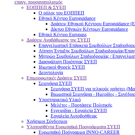
επαγγ. προσανατολισμός
ΕΟΠΠΕΠ & ΣΥΕΠ
Ο ρόλος του ΕΟΠΠΕΠ
Εθνικό Κέντρο Euroguidance
Δράσεις Εθνικού Κέντρου Euroguidance (
Δίκτυο Εθνικών Κέντρων Euroguidance
Εθνικό Κέντρο Europass
Δράσεις Αναβάθμισης της ΣΥΕΠ
Επαγγελματική Επάρκεια Συμβούλων Σταδιοδρομ
Αίτηση Ένταξης Συμβούλων Σταδιοδρομίας/Επα
Μητρώο Συμβούλων Σταδιοδρομίας / Επαγγελμα
Διασφάλιση Ποιότητας ΣΥΕΠ
Ιδιωτικοί Φορείς ΣΥΕΠ
Δεοντολογία
Επιμορφωτικές Δράσεις ΣΥΕΠ
Σεμινάρια ΣΥΕΠ
Σεμινάρια ΣΥΕΠ για τελικούς χρήστες (Μαθ
Βιωματικά Σεμινάρια - Ημερίδες - Συνέδρι
Υποστηρικτικό Υλικό
Μελέτες - Προτάσεις Πολιτικής
Εγχειρίδια - Εργαλεία ΣΥΕΠ
Εργαλεία Αυτοβοήθειας
Χρήσιμοι Σύνδεσμοι
Υλοποιηθέντα Ευρωπαϊκά Προγράμματα ΣΥΕΠ
Ευρωπαϊκό Πρόγραμμα INNO-CAREER