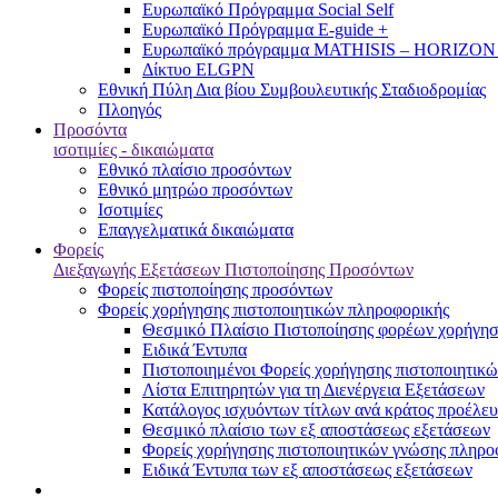
Ευρωπαϊκό Πρόγραμμα Social Self
Ευρωπαϊκό Πρόγραμμα E-guide +
Ευρωπαϊκό πρόγραμμα MATHISIS – HORIZON
Δίκτυο ELGPN
Εθνική Πύλη Δια βίου Συμβουλευτικής Σταδιοδρομίας
Πλοηγός
Προσόντα
ισοτιμίες - δικαιώματα
Εθνικό πλαίσιο προσόντων
Εθνικό μητρώο προσόντων
Ισοτιμίες
Επαγγελματικά δικαιώματα
Φορείς
Διεξαγωγής Εξετάσεων Πιστοποίησης Προσόντων
Φορείς πιστοποίησης προσόντων
Φορείς χορήγησης πιστοποιητικών πληροφορικής
Θεσμικό Πλαίσιο Πιστοποίησης φορέων χορήγησ
Ειδικά Έντυπα
Πιστοποιημένοι Φορείς χορήγησης πιστοποιητικ
Λίστα Επιτηρητών για τη Διενέργεια Εξετάσεων
Κατάλογος ισχυόντων τίτλων ανά κράτος προέλευ
Θεσμικό πλαίσιο των εξ αποστάσεως εξετάσεων
Φορείς χορήγησης πιστοποιητικών γνώσης πληροφ
Ειδικά Έντυπα των εξ αποστάσεως εξετάσεων