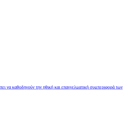
πει να καθοδηγούν την ηθική και επαγγελματική συμπεριφορά των