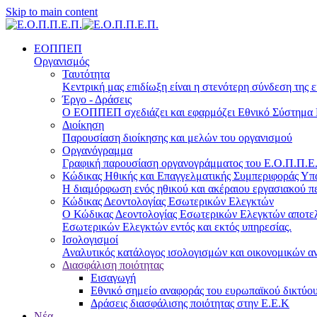
Skip to main content
ΕΟΠΠΕΠ
Οργανισμός
Ταυτότητα
Κεντρική μας επιδίωξη είναι η στενότερη σύνδεση της ε
Έργο - Δράσεις
Ο ΕΟΠΠΕΠ σχεδιάζει και εφαρμόζει Eθνικό Σύστημα Π
Διοίκηση
Παρουσίαση διοίκησης και μελών του οργανισμού
Οργανόγραμμα
Γραφική παρουσίαση οργανογράμματος του Ε.Ο.Π.Π.Ε.Π
Κώδικας Ηθικής και Επαγγελματικής Συμπεριφοράς Υ
Η διαμόρφωση ενός ηθικού και ακέραιου εργασιακού πε
Κώδικας Δεοντολογίας Εσωτερικών Ελεγκτών
Ο Κώδικας Δεοντολογίας Εσωτερικών Ελεγκτών αποτελε
Εσωτερικών Ελεγκτών εντός και εκτός υπηρεσίας.
Ισολογισμοί
Αναλυτικός κατάλογος ισολογισμών και οικονομικών α
Διασφάλιση ποιότητας
Εισαγωγή
Εθνικό σημείο αναφοράς του ευρωπαϊκού δικτύου
Δράσεις διασφάλισης ποιότητας στην Ε.Ε.Κ
Νέα