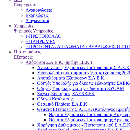
Ενημέρωση
Ανακοινώσεις
Εκδηλώσεις
Διαγωνισμοί
Υπηρεσίες
Ψηφιακές Υπηρεσίες
e-ΠΡΩΤΟΚΟΛΛΟ
e-ΠΛΗΡΩΜΕΣ
e-ΠΡΟΣΟΝΤΑ / ΔΙΠΛΩΜΑΤΑ / ΒΕΒΑΙΩΣΕΙΣ ΠΙΣ
Πιστοποιήσεις
Εξετάσεις
Απόφοιτοι Σ.Α.Ε.Κ. (πρώην Ι.Ε.Κ.)
Ανακοινώσεις Εξετάσεων Πιστοποίησης Σ.Α.Ε.Κ
Υποβολή αίτησης συμμετοχής στις εξετάσεις 202
Αποτελέσματα Εξετάσεων Σ.Α.Ε.Κ.
Οδηγός Υποβολής για όλες τις ειδικότητες ΣΑΕ
Οδηγός Υποβολής για την ειδικότητα ΕΥΟΑΜ
Συχνές Ερωτήσεις ΣΑΕΚ/ΣΕΚ
Οδηγοί Κατάρτισης
Θεσμικό Πλαίσιο Σ.Α.Ε.Κ.
Θέματα Εξετάσεων Σ.Α.Ε.Κ. (Κατάλογος Ερωτή
Θέματα Εξετάσεων Πιστοποίησης Αρχικής 
Θέματα Εξετάσεων Πιστοποίησης Αρχικής 
Χορήγηση Διπλώματος - Πιστοποιητικού Σ.Α.Ε.Κ