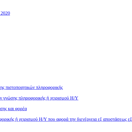
 2020
ης πιστοποιητικών πληροφορικής
ών γνώσης πληροφορικής ή χειρισμού Η/Υ
σης και φορέα
ορικής ή χειρισμού Η/Υ που αφορά την διενέργεια εξ αποστάσεως ε