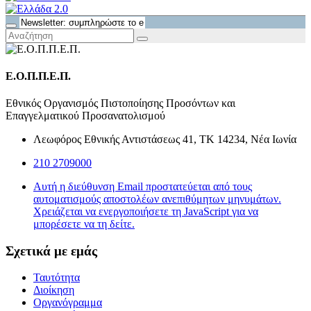
Ε.Ο.Π.Π.Ε.Π.
Εθνικός Οργανισμός Πιστοποίησης Προσόντων και
Επαγγελματικού Προσανατολισμού
Λεωφόρος Εθνικής Αντιστάσεως 41, ΤΚ 14234, Νέα Ιωνία
210 2709000
Αυτή η διεύθυνση Email προστατεύεται από τους
αυτοματισμούς αποστολέων ανεπιθύμητων μηνυμάτων.
Χρειάζεται να ενεργοποιήσετε τη JavaScript για να
μπορέσετε να τη δείτε.
Σχετικά με εμάς
Ταυτότητα
Διοίκηση
Οργανόγραμμα