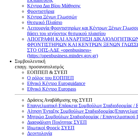
Εκπαίδευσης
Κέντρα Δια Βίου Μάθησης
Φροντιστήρια
Κέντρα Ξένων Γλωσσών
Θεσμικό Πλαίσιο
Λειτουργία Φροντιστηρίων και Κέντρων Ξένων Γλωσσ
βάσει του ισχύοντος θεσμικού πλαισίου
ΑΠΟΓΡΑΦΗ ΚΑΙ ΑΝΑΡΤΗΣΗ ΔΙΚΑΙΟΛΟΓΗΤΙΚΩ
ΦΡΟΝΤΙΣΤΗΡΙΩΝ ΚΑΙ ΚΕΝΤΡΩΝ ΞΕΝΩΝ ΓΛΩΣ
ΣΤΟ ΟΠΣ-ΑΔΕ «openbusiness»
(https://openbusiness.mindev.gov.gr)
Συμβουλευτική
επαγγ. προσανατολισμός
ΕΟΠΠΕΠ & ΣΥΕΠ
Ο ρόλος του ΕΟΠΠΕΠ
Εθνικό Κέντρο Euroguidance
Εθνικό Κέντρο Europass
Δράσεις Αναβάθμισης της ΣΥΕΠ
Επαγγελματική Επάρκεια Συμβούλων Σταδιοδρομίας /
Αίτηση Ένταξης Συμβούλων Σταδιοδρομίας/Επαγγελμ
Μητρώο Συμβούλων Σταδιοδρομίας / Επαγγελματικού
Διασφάλιση Ποιότητας ΣΥΕΠ
Ιδιωτικοί Φορείς ΣΥΕΠ
Δεοντολογία