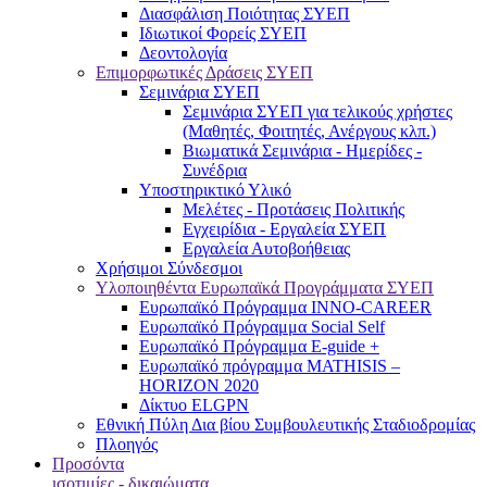
Διασφάλιση Ποιότητας ΣΥΕΠ
Ιδιωτικοί Φορείς ΣΥΕΠ
Δεοντολογία
Επιμορφωτικές Δράσεις ΣΥΕΠ
Σεμινάρια ΣΥΕΠ
Σεμινάρια ΣΥΕΠ για τελικούς χρήστες
(Μαθητές, Φοιτητές, Ανέργους κλπ.)
Βιωματικά Σεμινάρια - Ημερίδες -
Συνέδρια
Υποστηρικτικό Υλικό
Μελέτες - Προτάσεις Πολιτικής
Εγχειρίδια - Εργαλεία ΣΥΕΠ
Εργαλεία Αυτοβοήθειας
Χρήσιμοι Σύνδεσμοι
Υλοποιηθέντα Ευρωπαϊκά Προγράμματα ΣΥΕΠ
Ευρωπαϊκό Πρόγραμμα INNO-CAREER
Ευρωπαϊκό Πρόγραμμα Social Self
Ευρωπαϊκό Πρόγραμμα E-guide +
Ευρωπαϊκό πρόγραμμα MATHISIS –
HORIZON 2020
Δίκτυο ELGPN
Εθνική Πύλη Δια βίου Συμβουλευτικής Σταδιοδρομίας
Πλοηγός
Προσόντα
ισοτιμίες - δικαιώματα