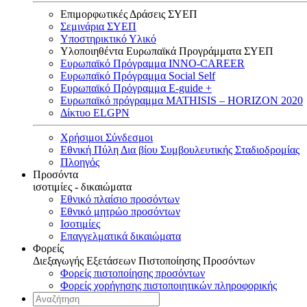
Επιμορφωτικές Δράσεις ΣΥΕΠ
Σεμινάρια ΣΥΕΠ
Υποστηρικτικό Υλικό
Υλοποιηθέντα Ευρωπαϊκά Προγράμματα ΣΥΕΠ
Ευρωπαϊκό Πρόγραμμα INNO-CAREER
Ευρωπαϊκό Πρόγραμμα Social Self
Ευρωπαϊκό Πρόγραμμα E-guide +
Ευρωπαϊκό πρόγραμμα MATHISIS – HORIZON 2020
Δίκτυο ELGPN
Χρήσιμοι Σύνδεσμοι
Εθνική Πύλη Δια βίου Συμβουλευτικής Σταδιοδρομίας
Πλοηγός
Προσόντα
ισοτιμίες - δικαιώματα
Εθνικό πλαίσιο προσόντων
Εθνικό μητρώο προσόντων
Ισοτιμίες
Επαγγελματικά δικαιώματα
Φορείς
Διεξαγωγής Εξετάσεων Πιστοποίησης Προσόντων
Φορείς πιστοποίησης προσόντων
Φορείς χορήγησης πιστοποιητικών πληροφορικής