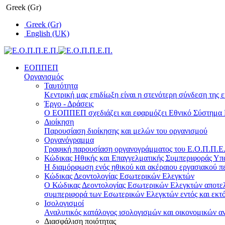
Greek (Gr)
Greek (Gr)
English (UK)
ΕΟΠΠΕΠ
Οργανισμός
Ταυτότητα
Κεντρική μας επιδίωξη είναι η στενότερη σύνδεση της ε
Έργο - Δράσεις
Ο ΕΟΠΠΕΠ σχεδιάζει και εφαρμόζει Eθνικό Σύστημα Π
Διοίκηση
Παρουσίαση διοίκησης και μελών του οργανισμού
Οργανόγραμμα
Γραφική παρουσίαση οργανογράμματος του Ε.Ο.Π.Π.Ε.Π
Κώδικας Ηθικής και Επαγγελματικής Συμπεριφοράς Υ
Η διαμόρφωση ενός ηθικού και ακέραιου εργασιακού πε
Κώδικας Δεοντολογίας Εσωτερικών Ελεγκτών
Ο Κώδικας Δεοντολογίας Εσωτερικών Ελεγκτών αποτελε
συμπεριφορά των Εσωτερικών Ελεγκτών εντός και εκτό
Ισολογισμοί
Αναλυτικός κατάλογος ισολογισμών και οικονομικών α
Διασφάλιση ποιότητας