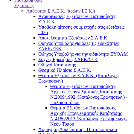
Πιστοποιήσεις
Εξετάσεις
Απόφοιτοι Σ.Α.Ε.Κ. (πρώην Ι.Ε.Κ.)
Ανακοινώσεις Εξετάσεων Πιστοποίησης
Σ.Α.Ε.Κ.
Υποβολή αίτησης συμμετοχής στις εξετάσεις
2026
Αποτελέσματα Εξετάσεων Σ.Α.Ε.Κ.
Οδηγός Υποβολής για όλες τις ειδικότητες
ΣΑΕΚ/ΣΕΚ
Οδηγός Υποβολής για την ειδικότητα ΕΥΟΑΜ
Συχνές Ερωτήσεις ΣΑΕΚ/ΣΕΚ
Οδηγοί Κατάρτισης
Θεσμικό Πλαίσιο Σ.Α.Ε.Κ.
Θέματα Εξετάσεων Σ.Α.Ε.Κ. (Κατάλογος
Ερωτήσεων)
Θέματα Εξετάσεων Πιστοποίησης
Αρχικής Επαγγελματικής Κατάρτισης
Ν.2009/1992 (Κατάλογος Ερωτήσεων) -
Παλαιού τύπου
Θέματα Εξετάσεων Πιστοποίησης
Αρχικής Επαγγελματικής Κατάρτισης
Ν.4186/2013 (Κατάλογος Ερωτήσεων) -
Νέου Τύπου
Χορήγηση Διπλώματος - Πιστοποιητικού