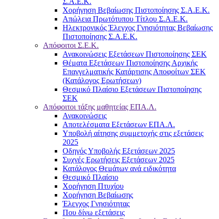
Σ.Α.Ε.Κ.
Χορήγηση Βεβαίωσης Πιστοποίησης Σ.Α.Ε.Κ.
Απώλεια Πρωτότυπου Τίτλου Σ.Α.Ε.Κ.
Ηλεκτρονικός Έλεγχος Γνησιότητας Βεβαίωσης
Πιστοποίησης Σ.Α.Ε.Κ.
Απόφοιτοι Σ.Ε.Κ.
Ανακοινώσεις Εξετάσεων Πιστοποίησης ΣΕΚ
Θέματα Εξετάσεων Πιστοποίησης Αρχικής
Επαγγελματικής Κατάρτισης Αποφοίτων ΣΕΚ
(Κατάλογος Ερωτήσεων)
Θεσμικό Πλαίσιο Εξετάσεων Πιστοποίησης
ΣΕΚ
Απόφοιτοι τάξης μαθητείας ΕΠΑ.Λ.
Ανακοινώσεις
Αποτελέσματα Εξετάσεων ΕΠΑ.Λ.
Υποβολή αίτησης συμμετοχής στις εξετάσεις
2025
Οδηγός Υποβολής Εξετάσεων 2025
Συχνές Ερωτήσεις Εξετάσεων 2025
Κατάλογος Θεμάτων ανά ειδικότητα
Θεσμικό Πλαίσιο
Χορήγηση Πτυχίου
Χορήγηση Βεβαίωσης
Έλεγχος Γνησιότητας
Που δίνω εξετάσεις