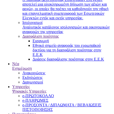
αποτελεί μια ολοκληρωμένη δήλωση των αξιών και
αρχών, οι οποίες θα πρέπει να καθοδηγούν την ηθική
και επαγγελματική συμπεριφορά των Εσωτερικών
Ελεγκτών εντός και εκτός υπηρεσίας.
Ισολογισμοί
Αναλυτικός κατάλογος ισολογισμών και οικονομικών
αναφορών της υπηρεσίας
Διασφάλιση ποιότητας
Εισαγωγή
Εθνικό σημείο αναφοράς του ευρωπαϊκού
δικτύου για τη διασφάλιση ποιότητας στην
Ε.Ε.Κ
Δράσεις διασφάλισης ποιότητας στην Ε.Ε.Κ
Νέα
Ενημέρωση
Ανακοινώσεις
Εκδηλώσεις
Διαγωνισμοί
Υπηρεσίες
Ψηφιακές Υπηρεσίες
e-ΠΡΩΤΟΚΟΛΛΟ
e-ΠΛΗΡΩΜΕΣ
e-ΠΡΟΣΟΝΤΑ / ΔΙΠΛΩΜΑΤΑ / ΒΕΒΑΙΩΣΕΙΣ
ΠΙΣΤΟΠΟΙΗΣΗΣ