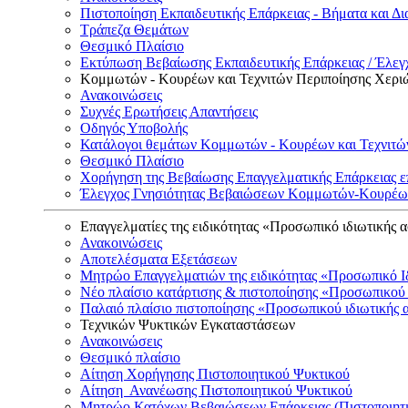
Πιστοποίηση Εκπαιδευτικής Επάρκειας - Βήματα και Δι
Τράπεζα Θεμάτων
Θεσμικό Πλαίσιο
Εκτύπωση Βεβαίωσης Εκπαιδευτικής Επάρκειας / Έλεγχ
Κομμωτών - Κουρέων και Τεχνιτών Περιποίησης Χερι
Ανακοινώσεις
Συχνές Ερωτήσεις Απαντήσεις
Οδηγός Υποβολής
Κατάλογοι θεμάτων Κομμωτών - Κουρέων και Τεχνιτώ
Θεσμικό Πλαίσιο
Χορήγηση της Βεβαίωσης Επαγγελματικής Επάρκειας ε
Έλεγχος Γνησιότητας Βεβαιώσεων Κομμωτών-Κουρέων
Επαγγελματίες της ειδικότητας «Προσωπικό ιδιωτικής 
Ανακοινώσεις
Αποτελέσματα Εξετάσεων
Μητρώο Επαγγελματιών της ειδικότητας «Προσωπικό Ι
Νέο πλαίσιο κατάρτισης & πιστοποίησης «Προσωπικού 
Παλαιό πλαίσιο πιστοποίησης «Προσωπικού ιδιωτικής 
Τεχνικών Ψυκτικών Εγκαταστάσεων
Ανακοινώσεις
Θεσμικό πλαίσιο
Αίτηση Χορήγησης Πιστοποιητικού Ψυκτικού
Αίτηση Ανανέωσης Πιστοποιητικού Ψυκτικού
Μητρώο Κατόχων Βεβαιώσεων Επάρκειας (Πιστοποιητ