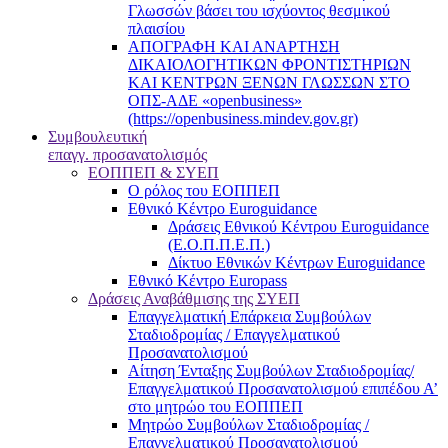
Γλωσσών βάσει του ισχύοντος θεσμικού
πλαισίου
ΑΠΟΓΡΑΦΗ ΚΑΙ ΑΝΑΡΤΗΣΗ
ΔΙΚΑΙΟΛΟΓΗΤΙΚΩΝ ΦΡΟΝΤΙΣΤΗΡΙΩΝ
ΚΑΙ ΚΕΝΤΡΩΝ ΞΕΝΩΝ ΓΛΩΣΣΩΝ ΣΤΟ
ΟΠΣ-ΑΔΕ «openbusiness»
(https://openbusiness.mindev.gov.gr)
Συμβουλευτική
επαγγ. προσανατολισμός
ΕΟΠΠΕΠ & ΣΥΕΠ
Ο ρόλος του ΕΟΠΠΕΠ
Εθνικό Κέντρο Euroguidance
Δράσεις Εθνικού Κέντρου Euroguidance
(Ε.Ο.Π.Π.Ε.Π.)
Δίκτυο Εθνικών Κέντρων Euroguidance
Εθνικό Κέντρο Europass
Δράσεις Αναβάθμισης της ΣΥΕΠ
Επαγγελματική Επάρκεια Συμβούλων
Σταδιοδρομίας / Επαγγελματικού
Προσανατολισμού
Αίτηση Ένταξης Συμβούλων Σταδιοδρομίας/
Επαγγελματικού Προσανατολισμού επιπέδου Α’
στο μητρώο του ΕΟΠΠΕΠ
Μητρώο Συμβούλων Σταδιοδρομίας /
Επαγγελματικού Προσανατολισμού