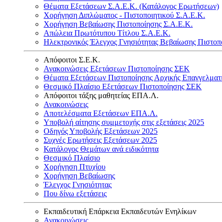
Θέματα Εξετάσεων Σ.Α.Ε.Κ. (Κατάλογος Ερωτήσεων)
Χορήγηση Διπλώματος - Πιστοποιητικού Σ.Α.Ε.Κ.
Χορήγηση Βεβαίωσης Πιστοποίησης Σ.Α.Ε.Κ.
Απώλεια Πρωτότυπου Τίτλου Σ.Α.Ε.Κ.
Ηλεκτρονικός Έλεγχος Γνησιότητας Βεβαίωσης Πιστοπ
Απόφοιτοι Σ.Ε.Κ.
Ανακοινώσεις Εξετάσεων Πιστοποίησης ΣΕΚ
Θέματα Εξετάσεων Πιστοποίησης Αρχικής Επαγγελματ
Θεσμικό Πλαίσιο Εξετάσεων Πιστοποίησης ΣΕΚ
Απόφοιτοι τάξης μαθητείας ΕΠΑ.Λ.
Ανακοινώσεις
Αποτελέσματα Εξετάσεων ΕΠΑ.Λ.
Υποβολή αίτησης συμμετοχής στις εξετάσεις 2025
Οδηγός Υποβολής Εξετάσεων 2025
Συχνές Ερωτήσεις Εξετάσεων 2025
Κατάλογος Θεμάτων ανά ειδικότητα
Θεσμικό Πλαίσιο
Χορήγηση Πτυχίου
Χορήγηση Βεβαίωσης
Έλεγχος Γνησιότητας
Που δίνω εξετάσεις
Εκπαιδευτική Επάρκεια Εκπαιδευτών Ενηλίκων
Ανακοινώσεις