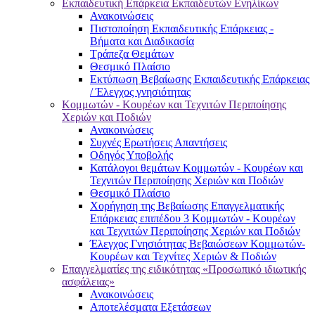
Εκπαιδευτική Επάρκεια Εκπαιδευτών Ενηλίκων
Ανακοινώσεις
Πιστοποίηση Εκπαιδευτικής Επάρκειας -
Βήματα και Διαδικασία
Τράπεζα Θεμάτων
Θεσμικό Πλαίσιο
Εκτύπωση Βεβαίωσης Εκπαιδευτικής Επάρκειας
/ Έλεγχος γνησιότητας
Κομμωτών - Κουρέων και Τεχνιτών Περιποίησης
Χεριών και Ποδιών
Ανακοινώσεις
Συχνές Ερωτήσεις Απαντήσεις
Οδηγός Υποβολής
Κατάλογοι θεμάτων Κομμωτών - Κουρέων και
Τεχνιτών Περιποίησης Χεριών και Ποδιών
Θεσμικό Πλαίσιο
Χορήγηση της Βεβαίωσης Επαγγελματικής
Επάρκειας επιπέδου 3 Κομμωτών - Κουρέων
και Τεχνιτών Περιποίησης Χεριών και Ποδιών
Έλεγχος Γνησιότητας Βεβαιώσεων Κομμωτών-
Κουρέων και Τεχνίτες Χεριών & Ποδιών
Επαγγελματίες της ειδικότητας «Προσωπικό ιδιωτικής
ασφάλειας»
Ανακοινώσεις
Αποτελέσματα Εξετάσεων