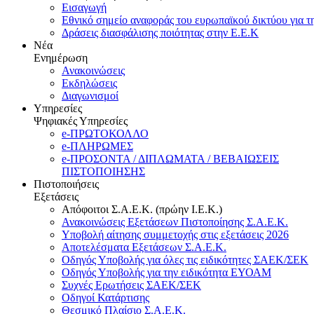
Εισαγωγή
Εθνικό σημείο αναφοράς του ευρωπαϊκού δικτύου για τ
Δράσεις διασφάλισης ποιότητας στην Ε.Ε.Κ
Νέα
Ενημέρωση
Ανακοινώσεις
Εκδηλώσεις
Διαγωνισμοί
Υπηρεσίες
Ψηφιακές Υπηρεσίες
e-ΠΡΩΤΟΚΟΛΛΟ
e-ΠΛΗΡΩΜΕΣ
e-ΠΡΟΣΟΝΤΑ / ΔΙΠΛΩΜΑΤΑ / ΒΕΒΑΙΩΣΕΙΣ
ΠΙΣΤΟΠΟΙΗΣΗΣ
Πιστοποιήσεις
Εξετάσεις
Απόφοιτοι Σ.Α.Ε.Κ. (πρώην Ι.Ε.Κ.)
Ανακοινώσεις Εξετάσεων Πιστοποίησης Σ.Α.Ε.Κ.
Υποβολή αίτησης συμμετοχής στις εξετάσεις 2026
Αποτελέσματα Εξετάσεων Σ.Α.Ε.Κ.
Οδηγός Υποβολής για όλες τις ειδικότητες ΣΑΕΚ/ΣΕΚ
Οδηγός Υποβολής για την ειδικότητα ΕΥΟΑΜ
Συχνές Ερωτήσεις ΣΑΕΚ/ΣΕΚ
Οδηγοί Κατάρτισης
Θεσμικό Πλαίσιο Σ.Α.Ε.Κ.