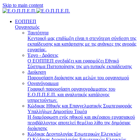
Skip to main content
ΕΟΠΠΕΠ
Οργανισμός
Ταυτότητα
Κεντρική μας επιδίωξη είναι η στενότερη σύνδεση της
εκπαίδευσης και κατάρτισης με τις ανάγκες της αγοράς
εργασίας.
Έργο - Δράσεις
Ο ΕΟΠΠΕΠ σχεδιάζει και εφαρμόζει Eθνικό
Σύστημα Πιστοποίησης της μη-τυπικής εκπαίδευσης
Διοίκηση
Παρουσίαση διοίκησης και μελών του οργανισμού
Οργανόγραμμα
Γραφική παρουσίαση οργανογράμματος του
Ε.Ο.Π.Π.Ε.Π. και αναλυτικός κατάλογος
υπηρετούντων.
Κώδικας Ηθικής και Επαγγελματικής Συμπεριφοράς
Υπαλλήλων Δημοσίου Τομέα
Η διαμόρφωση ενός ηθικού και ακέραιου εργασιακού
περιβάλλοντος αποτελεί θεμέλιο λίθο της δημόσιας
διοίκησης
Κώδικας Δεοντολογίας Εσωτερικών Ελεγκτών
Ο Κώδικας Δεοντολογίας Εσωτερικών Ελεγκτών