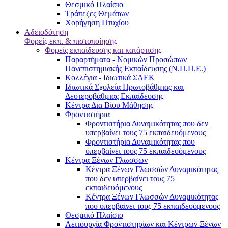
Θεσμικό Πλαίσιο
Τράπεζες Θεμάτων
Χορήγηση Πτυχίου
Αδειοδότηση
Φορείς εκπ. & πιστοποίησης
Φορείς εκπαίδευσης και κατάρτισης
Παραρτήματα - Νομικών Προσώπων
Πανεπιστημιακής Εκπαίδευσης (Ν.Π.Π.Ε.)
Κολλέγια - Ιδιωτικά ΣΑΕΚ
Ιδιωτικά Σχολεία Πρωτοβάθμιας και
Δευτεροβάθμιας Εκπαίδευσης
Κέντρα Δια Βίου Μάθησης
Φροντιστήρια
Φροντιστήρια Δυναμικότητας που δεν
υπερβαίνει τους 75 εκπαιδευόμενους
Φροντιστήρια Δυναμικότητας που
υπερβαίνει τους 75 εκπαιδευόμενους
Κέντρα Ξένων Γλωσσών
Kέντρα Ξένων Γλωσσών Δυναμικότητας
που δεν υπερβαίνει τους 75
εκπαιδευόμενους
Kέντρα Ξένων Γλωσσών Δυναμικότητας
που υπερβαίνει τους 75 εκπαιδευόμενους
Θεσμικό Πλαίσιο
Λειτουργία Φροντιστηρίων και Κέντρων Ξένων