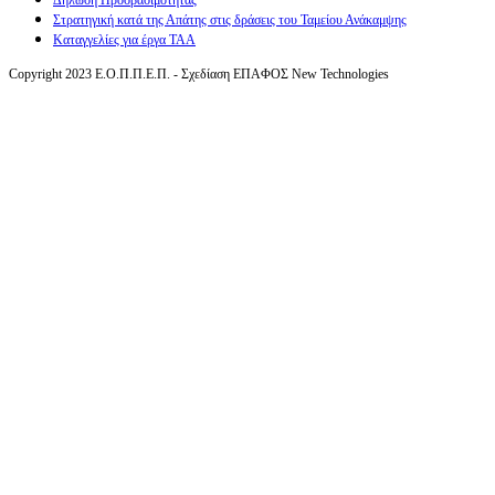
Δήλωση Προσβασιμότητας
Στρατηγική κατά της Απάτης στις δράσεις του Ταμείου Ανάκαμψης
Καταγγελίες για έργα ΤΑΑ
Copyright 2023 Ε.Ο.Π.Π.Ε.Π. - Σχεδίαση ΕΠΑΦΟΣ New Technologies