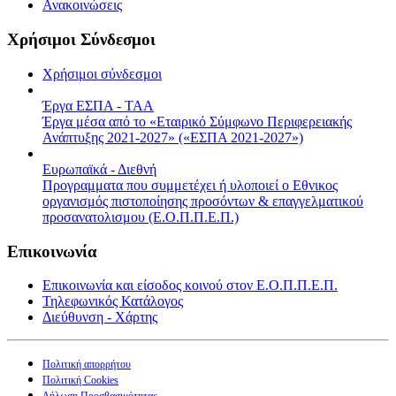
Ανακοινώσεις
Χρήσιμοι Σύνδεσμοι
Χρήσιμοι σύνδεσμοι
Έργα ΕΣΠΑ - ΤΑΑ
Έργα μέσα από το «Εταιρικό Σύμφωνο Περιφερειακής
Ανάπτυξης 2021-2027» («ΕΣΠΑ 2021-2027»)
Ευρωπαϊκά - Διεθνή
Προγραμματα που συμμετέχει ή υλοποιεί ο Εθνικος
οργανισμός πιστοποίησης προσόντων & επαγγελματικού
προσανατολισμου (Ε.Ο.Π.Π.Ε.Π.)
Επικοινωνία
Επικοινωνία και είσοδος κοινού στον Ε.Ο.Π.Π.Ε.Π.
Τηλεφωνικός Κατάλογος
Διεύθυνση - Χάρτης
Πολιτική απορρήτου
Πολιτική Cookies