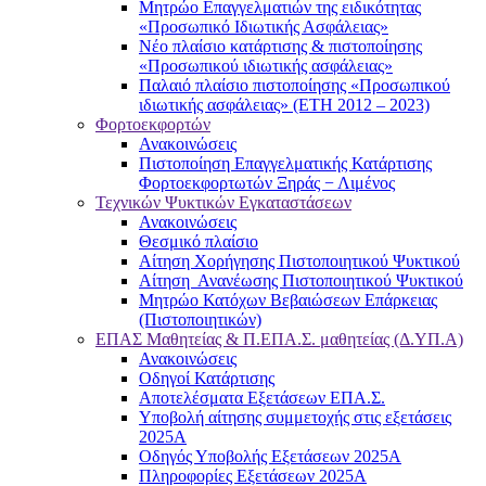
Μητρώο Επαγγελματιών της ειδικότητας
«Προσωπικό Ιδιωτικής Ασφάλειας»
Νέο πλαίσιο κατάρτισης & πιστοποίησης
«Προσωπικού ιδιωτικής ασφάλειας»
Παλαιό πλαίσιο πιστοποίησης «Προσωπικού
ιδιωτικής ασφάλειας» (ΕΤΗ 2012 – 2023)
Φορτοεκφορτών
Ανακοινώσεις
Πιστοποίηση Επαγγελματικής Κατάρτισης
Φορτοεκφορτωτών Ξηράς − Λιμένος
Τεχνικών Ψυκτικών Εγκαταστάσεων
Ανακοινώσεις
Θεσμικό πλαίσιο
Αίτηση Χορήγησης Πιστοποιητικού Ψυκτικού
Αίτηση Ανανέωσης Πιστοποιητικού Ψυκτικού
Μητρώο Κατόχων Βεβαιώσεων Επάρκειας
(Πιστοποιητικών)
ΕΠΑΣ Μαθητείας & Π.ΕΠΑ.Σ. μαθητείας (Δ.ΥΠ.Α)
Ανακοινώσεις
Oδηγοί Κατάρτισης
Αποτελέσματα Εξετάσεων ΕΠΑ.Σ.
Υποβολή αίτησης συμμετοχής στις εξετάσεις
2025Α
Οδηγός Υποβολής Εξετάσεων 2025A
Πληροφορίες Εξετάσεων 2025Α