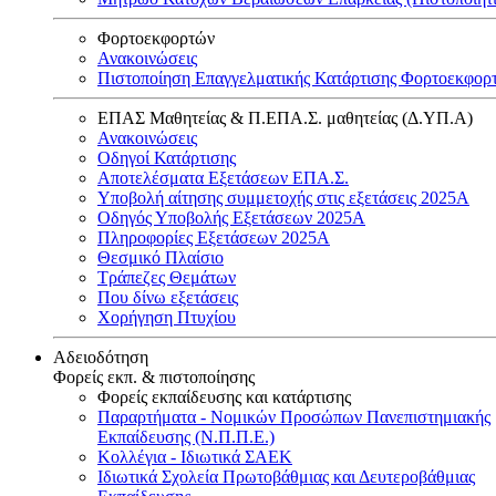
Φορτοεκφορτών
Ανακοινώσεις
Πιστοποίηση Επαγγελματικής Κατάρτισης Φορτοεκφορ
ΕΠΑΣ Μαθητείας & Π.ΕΠΑ.Σ. μαθητείας (Δ.ΥΠ.Α)
Ανακοινώσεις
Oδηγοί Κατάρτισης
Αποτελέσματα Εξετάσεων ΕΠΑ.Σ.
Υποβολή αίτησης συμμετοχής στις εξετάσεις 2025Α
Οδηγός Υποβολής Εξετάσεων 2025A
Πληροφορίες Εξετάσεων 2025Α
Θεσμικό Πλαίσιο
Τράπεζες Θεμάτων
Που δίνω εξετάσεις
Χορήγηση Πτυχίου
Αδειοδότηση
Φορείς εκπ. & πιστοποίησης
Φορείς εκπαίδευσης και κατάρτισης
Παραρτήματα - Νομικών Προσώπων Πανεπιστημιακής
Εκπαίδευσης (Ν.Π.Π.Ε.)
Κολλέγια - Ιδιωτικά ΣΑΕΚ
Ιδιωτικά Σχολεία Πρωτοβάθμιας και Δευτεροβάθμιας