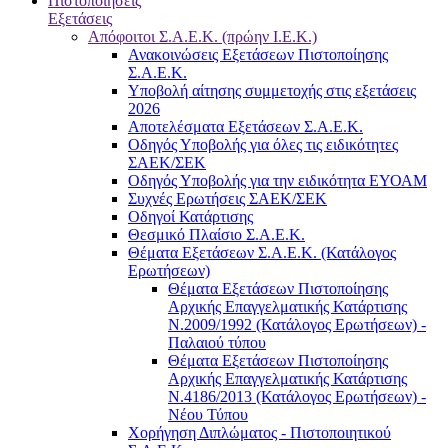
Πιστοποιήσεις
Εξετάσεις
Απόφοιτοι Σ.Α.Ε.Κ. (πρώην Ι.Ε.Κ.)
Ανακοινώσεις Εξετάσεων Πιστοποίησης
Σ.Α.Ε.Κ.
Υποβολή αίτησης συμμετοχής στις εξετάσεις
2026
Αποτελέσματα Εξετάσεων Σ.Α.Ε.Κ.
Οδηγός Υποβολής για όλες τις ειδικότητες
ΣΑΕΚ/ΣΕΚ
Οδηγός Υποβολής για την ειδικότητα ΕΥΟΑΜ
Συχνές Ερωτήσεις ΣΑΕΚ/ΣΕΚ
Οδηγοί Κατάρτισης
Θεσμικό Πλαίσιο Σ.Α.Ε.Κ.
Θέματα Εξετάσεων Σ.Α.Ε.Κ. (Κατάλογος
Ερωτήσεων)
Θέματα Εξετάσεων Πιστοποίησης
Αρχικής Επαγγελματικής Κατάρτισης
Ν.2009/1992 (Κατάλογος Ερωτήσεων) -
Παλαιού τύπου
Θέματα Εξετάσεων Πιστοποίησης
Αρχικής Επαγγελματικής Κατάρτισης
Ν.4186/2013 (Κατάλογος Ερωτήσεων) -
Νέου Τύπου
Χορήγηση Διπλώματος - Πιστοποιητικού