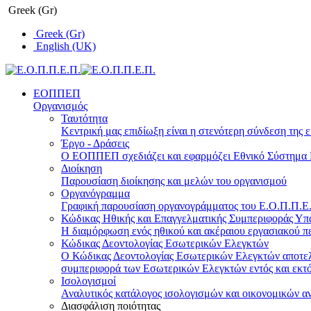
Greek (Gr)
Greek (Gr)
English (UK)
ΕΟΠΠΕΠ
Οργανισμός
Ταυτότητα
Κεντρική μας επιδίωξη είναι η στενότερη σύνδεση της ε
Έργο - Δράσεις
Ο ΕΟΠΠΕΠ σχεδιάζει και εφαρμόζει Eθνικό Σύστημα Π
Διοίκηση
Παρουσίαση διοίκησης και μελών του οργανισμού
Οργανόγραμμα
Γραφική παρουσίαση οργανογράμματος του Ε.Ο.Π.Π.Ε.Π
Κώδικας Ηθικής και Επαγγελματικής Συμπεριφοράς Υ
Η διαμόρφωση ενός ηθικού και ακέραιου εργασιακού πε
Κώδικας Δεοντολογίας Εσωτερικών Ελεγκτών
Ο Κώδικας Δεοντολογίας Εσωτερικών Ελεγκτών αποτελε
συμπεριφορά των Εσωτερικών Ελεγκτών εντός και εκτό
Ισολογισμοί
Αναλυτικός κατάλογος ισολογισμών και οικονομικών α
Διασφάλιση ποιότητας