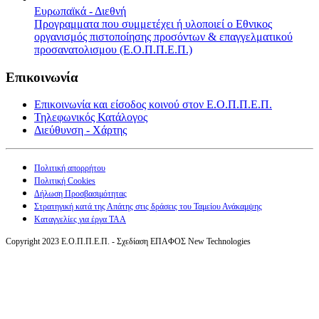
Ευρωπαϊκά - Διεθνή
Προγραμματα που συμμετέχει ή υλοποιεί ο Εθνικος
οργανισμός πιστοποίησης προσόντων & επαγγελματικού
προσανατολισμου (Ε.Ο.Π.Π.Ε.Π.)
Επικοινωνία
Επικοινωνία και είσοδος κοινού στον Ε.Ο.Π.Π.Ε.Π.
Τηλεφωνικός Κατάλογος
Διεύθυνση - Χάρτης
Πολιτική απορρήτου
Πολιτική Cookies
Δήλωση Προσβασιμότητας
Στρατηγική κατά της Απάτης στις δράσεις του Ταμείου Ανάκαμψης
Καταγγελίες για έργα ΤΑΑ
Copyright 2023 Ε.Ο.Π.Π.Ε.Π. - Σχεδίαση ΕΠΑΦΟΣ New Technologies