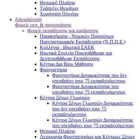
Θεσμικό Πλαίσιο
Τράπεζες Θεμάτων
Χορήγηση Πτυχίου
Αδειοδότηση
Φορείς εκπ. & πιστοποίησης
Φορείς εκπαίδευσης και κατάρτισης
Παραρτήματα - Νομικών Προσώπων
Πανεπιστημιακής Εκπαίδευσης (Ν.Π.Π.Ε.)
Κολλέγια - Ιδιωτικά ΣΑΕΚ
Ιδιωτικά Σχολεία Πρωτοβάθμιας και
Δευτεροβάθμιας Εκπαίδευσης
Κέντρα Δια Βίου Μάθησης
Φροντιστήρια
Φροντιστήρια Δυναμικότητας που δεν
υπερβαίνει τους 75 εκπαιδευόμενους
Φροντιστήρια Δυναμικότητας που
υπερβαίνει τους 75 εκπαιδευόμενους
Κέντρα Ξένων Γλωσσών
Kέντρα Ξένων Γλωσσών Δυναμικότητας
που δεν υπερβαίνει τους 75
εκπαιδευόμενους
Kέντρα Ξένων Γλωσσών Δυναμικότητας
που υπερβαίνει τους 75 εκπαιδευόμενους
Θεσμικό Πλαίσιο
Λειτουργία Φροντιστηρίων και Κέντρων Ξένων