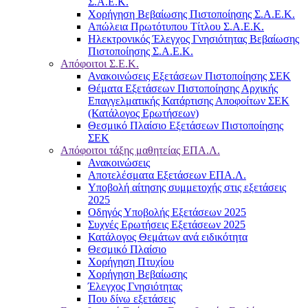
Σ.Α.Ε.Κ.
Χορήγηση Βεβαίωσης Πιστοποίησης Σ.Α.Ε.Κ.
Απώλεια Πρωτότυπου Τίτλου Σ.Α.Ε.Κ.
Ηλεκτρονικός Έλεγχος Γνησιότητας Βεβαίωσης
Πιστοποίησης Σ.Α.Ε.Κ.
Απόφοιτοι Σ.Ε.Κ.
Ανακοινώσεις Εξετάσεων Πιστοποίησης ΣΕΚ
Θέματα Εξετάσεων Πιστοποίησης Αρχικής
Επαγγελματικής Κατάρτισης Αποφοίτων ΣΕΚ
(Κατάλογος Ερωτήσεων)
Θεσμικό Πλαίσιο Εξετάσεων Πιστοποίησης
ΣΕΚ
Απόφοιτοι τάξης μαθητείας ΕΠΑ.Λ.
Ανακοινώσεις
Αποτελέσματα Εξετάσεων ΕΠΑ.Λ.
Υποβολή αίτησης συμμετοχής στις εξετάσεις
2025
Οδηγός Υποβολής Εξετάσεων 2025
Συχνές Ερωτήσεις Εξετάσεων 2025
Κατάλογος Θεμάτων ανά ειδικότητα
Θεσμικό Πλαίσιο
Χορήγηση Πτυχίου
Χορήγηση Βεβαίωσης
Έλεγχος Γνησιότητας
Που δίνω εξετάσεις