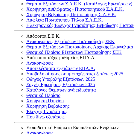
Θέματα Εξετάσεων Σ.Α.Ε.Κ. (Κατάλογος Ερωτήσεων)
Χορήγηση Διπλώματος - Πιστοποιητικού Σ.Α.Ε.Κ.
Χορήγηση Βεβαίωσης Πιστοποίησης Σ.Α.Ε.Κ.
Απώλεια Πρωτότυπου Τίτλου Σ.Α.Ε.Κ.
Ηλεκτρονικός Έλεγχος Γνησιότητας Βεβαίωσης Πιστοπ
Απόφοιτοι Σ.Ε.Κ.
Ανακοινώσεις Εξετάσεων Πιστοποίησης ΣΕΚ
Θέματα Εξετάσεων Πιστοποίησης Αρχικής Επαγγελματ
Θεσμικό Πλαίσιο Εξετάσεων Πιστοποίησης ΣΕΚ
Απόφοιτοι τάξης μαθητείας ΕΠΑ.Λ.
Ανακοινώσεις
Αποτελέσματα Εξετάσεων ΕΠΑ.Λ.
Υποβολή αίτησης συμμετοχής στις εξετάσεις 2025
Οδηγός Υποβολής Εξετάσεων 2025
Συχνές Ερωτήσεις Εξετάσεων 2025
Κατάλογος Θεμάτων ανά ειδικότητα
Θεσμικό Πλαίσιο
Χορήγηση Πτυχίου
Χορήγηση Βεβαίωσης
Έλεγχος Γνησιότητας
Που δίνω εξετάσεις
Εκπαιδευτική Επάρκεια Εκπαιδευτών Ενηλίκων
Ανακοινώσεις