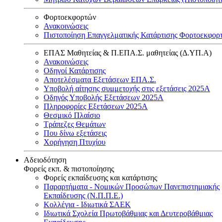
Φορτοεκφορτών
Ανακοινώσεις
Πιστοποίηση Επαγγελματικής Κατάρτισης Φορτοεκφορ
ΕΠΑΣ Μαθητείας & Π.ΕΠΑ.Σ. μαθητείας (Δ.ΥΠ.Α)
Ανακοινώσεις
Oδηγοί Κατάρτισης
Αποτελέσματα Εξετάσεων ΕΠΑ.Σ.
Υποβολή αίτησης συμμετοχής στις εξετάσεις 2025Α
Οδηγός Υποβολής Εξετάσεων 2025A
Πληροφορίες Εξετάσεων 2025Α
Θεσμικό Πλαίσιο
Τράπεζες Θεμάτων
Που δίνω εξετάσεις
Χορήγηση Πτυχίου
Αδειοδότηση
Φορείς εκπ. & πιστοποίησης
Φορείς εκπαίδευσης και κατάρτισης
Παραρτήματα - Νομικών Προσώπων Πανεπιστημιακής
Εκπαίδευσης (Ν.Π.Π.Ε.)
Κολλέγια - Ιδιωτικά ΣΑΕΚ
Ιδιωτικά Σχολεία Πρωτοβάθμιας και Δευτεροβάθμιας