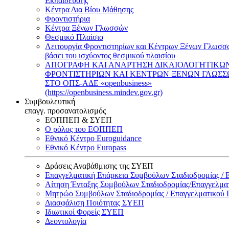
Εκπαίδευσης
Κέντρα Δια Βίου Μάθησης
Φροντιστήρια
Κέντρα Ξένων Γλωσσών
Θεσμικό Πλαίσιο
Λειτουργία Φροντιστηρίων και Κέντρων Ξένων Γλωσσ
βάσει του ισχύοντος θεσμικού πλαισίου
ΑΠΟΓΡΑΦΗ ΚΑΙ ΑΝΑΡΤΗΣΗ ΔΙΚΑΙΟΛΟΓΗΤΙΚΩ
ΦΡΟΝΤΙΣΤΗΡΙΩΝ ΚΑΙ ΚΕΝΤΡΩΝ ΞΕΝΩΝ ΓΛΩΣ
ΣΤΟ ΟΠΣ-ΑΔΕ «openbusiness»
(https://openbusiness.mindev.gov.gr)
Συμβουλευτική
επαγγ. προσανατολισμός
ΕΟΠΠΕΠ & ΣΥΕΠ
Ο ρόλος του ΕΟΠΠΕΠ
Εθνικό Κέντρο Euroguidance
Εθνικό Κέντρο Europass
Δράσεις Αναβάθμισης της ΣΥΕΠ
Επαγγελματική Επάρκεια Συμβούλων Σταδιοδρομίας /
Αίτηση Ένταξης Συμβούλων Σταδιοδρομίας/Επαγγελμ
Μητρώο Συμβούλων Σταδιοδρομίας / Επαγγελματικού
Διασφάλιση Ποιότητας ΣΥΕΠ
Ιδιωτικοί Φορείς ΣΥΕΠ
Δεοντολογία