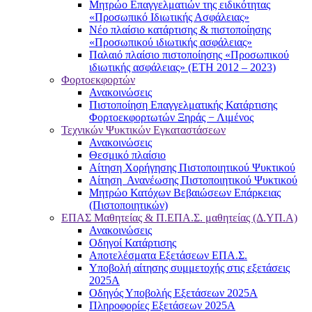
Μητρώο Επαγγελματιών της ειδικότητας
«Προσωπικό Ιδιωτικής Ασφάλειας»
Νέο πλαίσιο κατάρτισης & πιστοποίησης
«Προσωπικού ιδιωτικής ασφάλειας»
Παλαιό πλαίσιο πιστοποίησης «Προσωπικού
ιδιωτικής ασφάλειας» (ΕΤΗ 2012 – 2023)
Φορτοεκφορτών
Ανακοινώσεις
Πιστοποίηση Επαγγελματικής Κατάρτισης
Φορτοεκφορτωτών Ξηράς − Λιμένος
Τεχνικών Ψυκτικών Εγκαταστάσεων
Ανακοινώσεις
Θεσμικό πλαίσιο
Αίτηση Χορήγησης Πιστοποιητικού Ψυκτικού
Αίτηση Ανανέωσης Πιστοποιητικού Ψυκτικού
Μητρώο Κατόχων Βεβαιώσεων Επάρκειας
(Πιστοποιητικών)
ΕΠΑΣ Μαθητείας & Π.ΕΠΑ.Σ. μαθητείας (Δ.ΥΠ.Α)
Ανακοινώσεις
Oδηγοί Κατάρτισης
Αποτελέσματα Εξετάσεων ΕΠΑ.Σ.
Υποβολή αίτησης συμμετοχής στις εξετάσεις
2025Α
Οδηγός Υποβολής Εξετάσεων 2025A
Πληροφορίες Εξετάσεων 2025Α