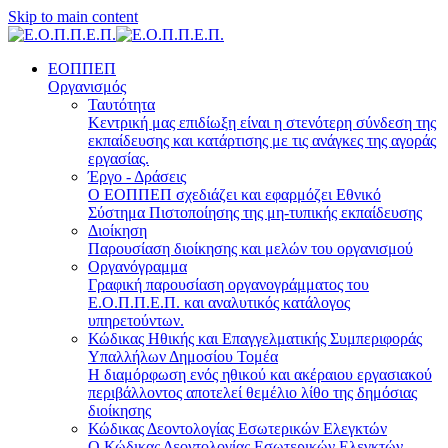
Skip to main content
ΕΟΠΠΕΠ
Οργανισμός
Ταυτότητα
Κεντρική μας επιδίωξη είναι η στενότερη σύνδεση της
εκπαίδευσης και κατάρτισης με τις ανάγκες της αγοράς
εργασίας.
Έργο - Δράσεις
Ο ΕΟΠΠΕΠ σχεδιάζει και εφαρμόζει Eθνικό
Σύστημα Πιστοποίησης της μη-τυπικής εκπαίδευσης
Διοίκηση
Παρουσίαση διοίκησης και μελών του οργανισμού
Οργανόγραμμα
Γραφική παρουσίαση οργανογράμματος του
Ε.Ο.Π.Π.Ε.Π. και αναλυτικός κατάλογος
υπηρετούντων.
Κώδικας Ηθικής και Επαγγελματικής Συμπεριφοράς
Υπαλλήλων Δημοσίου Τομέα
Η διαμόρφωση ενός ηθικού και ακέραιου εργασιακού
περιβάλλοντος αποτελεί θεμέλιο λίθο της δημόσιας
διοίκησης
Κώδικας Δεοντολογίας Εσωτερικών Ελεγκτών
Ο Κώδικας Δεοντολογίας Εσωτερικών Ελεγκτών