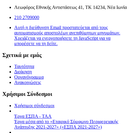
Λεωφόρος Εθνικής Αντιστάσεως 41, ΤΚ 14234, Νέα Ιωνία
210 2709000
Αυτή η διεύθυνση Email προστατεύεται από τους
αυτοματισμούς αποστολέων ανεπιθύμητων μηνυμάτων.
Χρειάζεται να ενεργοποιήσετε τη JavaScript για να
μπορέσετε να τη δείτε.
Σχετικά με εμάς
Ταυτότητα
Διοίκηση
Οργανόγραμμα
Ανακοινώσεις
Χρήσιμοι Σύνδεσμοι
Χρήσιμοι σύνδεσμοι
Έργα ΕΣΠΑ - ΤΑΑ
Έργα μέσα από το «Εταιρικό Σύμφωνο Περιφερειακής
Ανάπτυξης 2021-2027» («ΕΣΠΑ 2021-2027»)