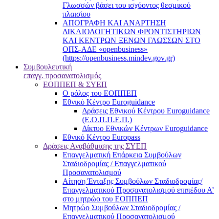
Γλωσσών βάσει του ισχύοντος θεσμικού
πλαισίου
ΑΠΟΓΡΑΦΗ ΚΑΙ ΑΝΑΡΤΗΣΗ
ΔΙΚΑΙΟΛΟΓΗΤΙΚΩΝ ΦΡΟΝΤΙΣΤΗΡΙΩΝ
ΚΑΙ ΚΕΝΤΡΩΝ ΞΕΝΩΝ ΓΛΩΣΣΩΝ ΣΤΟ
ΟΠΣ-ΑΔΕ «openbusiness»
(https://openbusiness.mindev.gov.gr)
Συμβουλευτική
επαγγ. προσανατολισμός
ΕΟΠΠΕΠ & ΣΥΕΠ
Ο ρόλος του ΕΟΠΠΕΠ
Εθνικό Κέντρο Euroguidance
Δράσεις Εθνικού Κέντρου Euroguidance
(Ε.Ο.Π.Π.Ε.Π.)
Δίκτυο Εθνικών Κέντρων Euroguidance
Εθνικό Κέντρο Europass
Δράσεις Αναβάθμισης της ΣΥΕΠ
Επαγγελματική Επάρκεια Συμβούλων
Σταδιοδρομίας / Επαγγελματικού
Προσανατολισμού
Αίτηση Ένταξης Συμβούλων Σταδιοδρομίας/
Επαγγελματικού Προσανατολισμού επιπέδου Α’
στο μητρώο του ΕΟΠΠΕΠ
Μητρώο Συμβούλων Σταδιοδρομίας /
Επαγγελματικού Προσανατολισμού