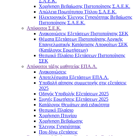
Σ.Α.Ε.Κ.
Χορήγηση Βεβαίωσης Πιστοποίησης Σ.Α.Ε.Κ.
Απώλεια Πρωτότυπου Τίτλου Σ.Α.Ε.Κ.
Ηλεκτρονικός Έλεγχος Γνησιότητας Βεβαίωσης
Πιστοποίησης Σ.Α.Ε.Κ.
Απόφοιτοι Σ.Ε.Κ.
Ανακοινώσεις Εξετάσεων Πιστοποίησης ΣΕΚ
Θέματα Εξετάσεων Πιστοποίησης Αρχικής
Επαγγελματικής Κατάρτισης Αποφοίτων ΣΕΚ
(Κατάλογος Ερωτήσεων)
Θεσμικό Πλαίσιο Εξετάσεων Πιστοποίησης
ΣΕΚ
Απόφοιτοι τάξης μαθητείας ΕΠΑ.Λ.
Ανακοινώσεις
Αποτελέσματα Εξετάσεων ΕΠΑ.Λ.
Υποβολή αίτησης συμμετοχής στις εξετάσεις
2025
Οδηγός Υποβολής Εξετάσεων 2025
Συχνές Ερωτήσεις Εξετάσεων 2025
Κατάλογος Θεμάτων ανά ειδικότητα
Θεσμικό Πλαίσιο
Χορήγηση Πτυχίου
Χορήγηση Βεβαίωσης
Έλεγχος Γνησιότητας
Που δίνω εξετάσεις