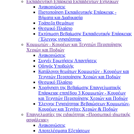
Εκπαιδευτική Επάρκεια Εκπαιδευτών Ενηλίκων
Ανακοινώσεις
Πιστοποίηση Εκπαιδευτικής Επάρκειας -
Βήματα και Διαδικασία
Τράπεζα Θεμάτων
Θεσμικό Πλαίσιο
Εκτύπωση Βεβαίωσης Εκπαιδευτικής Επάρκειας
/ Έλεγχος γνησιότητας
Κομμωτών - Κουρέων και Τεχνιτών Περιποίησης
Χεριών και Ποδιών
Ανακοινώσεις
Συχνές Ερωτήσεις Απαντήσεις
Οδηγός Υποβολής
Κατάλογοι θεμάτων Κομμωτών - Κουρέων και
Τεχνιτών Περιποίησης Χεριών και Ποδιών
Θεσμικό Πλαίσιο
Χορήγηση της Βεβαίωσης Επαγγελματικής
Επάρκειας επιπέδου 3 Κομμωτών - Κουρέων
και Τεχνιτών Περιποίησης Χεριών και Ποδιών
Έλεγχος Γνησιότητας Βεβαιώσεων Κομμωτών-
Κουρέων και Τεχνίτες Χεριών & Ποδιών
Επαγγελματίες της ειδικότητας «Προσωπικό ιδιωτικής
ασφάλειας»
Ανακοινώσεις
Αποτελέσματα Εξετάσεων