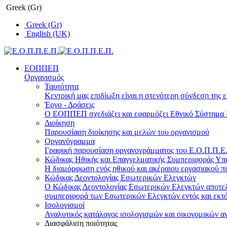
Greek (Gr)
Greek (Gr)
English (UK)
ΕΟΠΠΕΠ
Οργανισμός
Ταυτότητα
Κεντρική μας επιδίωξη είναι η στενότερη σύνδεση της ε
Έργο - Δράσεις
Ο ΕΟΠΠΕΠ σχεδιάζει και εφαρμόζει Eθνικό Σύστημα Π
Διοίκηση
Παρουσίαση διοίκησης και μελών του οργανισμού
Οργανόγραμμα
Γραφική παρουσίαση οργανογράμματος του Ε.Ο.Π.Π.Ε.Π
Κώδικας Ηθικής και Επαγγελματικής Συμπεριφοράς Υ
Η διαμόρφωση ενός ηθικού και ακέραιου εργασιακού πε
Κώδικας Δεοντολογίας Εσωτερικών Ελεγκτών
Ο Κώδικας Δεοντολογίας Εσωτερικών Ελεγκτών αποτελε
συμπεριφορά των Εσωτερικών Ελεγκτών εντός και εκτό
Ισολογισμοί
Αναλυτικός κατάλογος ισολογισμών και οικονομικών α
Διασφάλιση ποιότητας