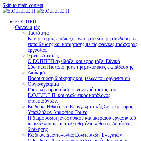
Skip to main content
ΕΟΠΠΕΠ
Οργανισμός
Ταυτότητα
Κεντρική μας επιδίωξη είναι η στενότερη σύνδεση της
εκπαίδευσης και κατάρτισης με τις ανάγκες της αγοράς
εργασίας.
Έργο - Δράσεις
Ο ΕΟΠΠΕΠ σχεδιάζει και εφαρμόζει Eθνικό
Σύστημα Πιστοποίησης της μη-τυπικής εκπαίδευσης
Διοίκηση
Παρουσίαση διοίκησης και μελών του οργανισμού
Οργανόγραμμα
Γραφική παρουσίαση οργανογράμματος του
Ε.Ο.Π.Π.Ε.Π. και αναλυτικός κατάλογος
υπηρετούντων.
Κώδικας Ηθικής και Επαγγελματικής Συμπεριφοράς
Υπαλλήλων Δημοσίου Τομέα
Η διαμόρφωση ενός ηθικού και ακέραιου εργασιακού
περιβάλλοντος αποτελεί θεμέλιο λίθο της δημόσιας
διοίκησης
Κώδικας Δεοντολογίας Εσωτερικών Ελεγκτών
Ο Κώδικας Δεοντολογίας Εσωτερικών Ελεγκτών