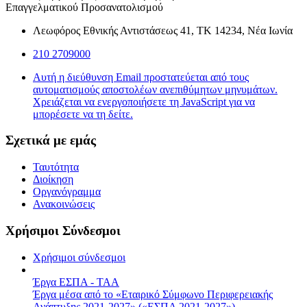
Επαγγελματικού Προσανατολισμού
Λεωφόρος Εθνικής Αντιστάσεως 41, ΤΚ 14234, Νέα Ιωνία
210 2709000
Αυτή η διεύθυνση Email προστατεύεται από τους
αυτοματισμούς αποστολέων ανεπιθύμητων μηνυμάτων.
Χρειάζεται να ενεργοποιήσετε τη JavaScript για να
μπορέσετε να τη δείτε.
Σχετικά με εμάς
Ταυτότητα
Διοίκηση
Οργανόγραμμα
Ανακοινώσεις
Χρήσιμοι Σύνδεσμοι
Χρήσιμοι σύνδεσμοι
Έργα ΕΣΠΑ - ΤΑΑ
Έργα μέσα από το «Εταιρικό Σύμφωνο Περιφερειακής
Ανάπτυξης 2021-2027» («ΕΣΠΑ 2021-2027»)