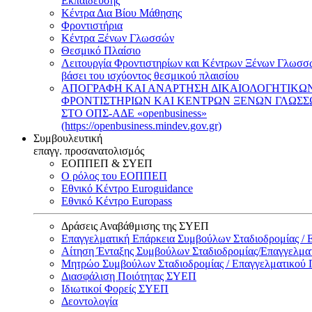
Εκπαίδευσης
Κέντρα Δια Βίου Μάθησης
Φροντιστήρια
Κέντρα Ξένων Γλωσσών
Θεσμικό Πλαίσιο
Λειτουργία Φροντιστηρίων και Κέντρων Ξένων Γλωσσ
βάσει του ισχύοντος θεσμικού πλαισίου
ΑΠΟΓΡΑΦΗ ΚΑΙ ΑΝΑΡΤΗΣΗ ΔΙΚΑΙΟΛΟΓΗΤΙΚΩ
ΦΡΟΝΤΙΣΤΗΡΙΩΝ ΚΑΙ ΚΕΝΤΡΩΝ ΞΕΝΩΝ ΓΛΩΣ
ΣΤΟ ΟΠΣ-ΑΔΕ «openbusiness»
(https://openbusiness.mindev.gov.gr)
Συμβουλευτική
επαγγ. προσανατολισμός
ΕΟΠΠΕΠ & ΣΥΕΠ
Ο ρόλος του ΕΟΠΠΕΠ
Εθνικό Κέντρο Euroguidance
Εθνικό Κέντρο Europass
Δράσεις Αναβάθμισης της ΣΥΕΠ
Επαγγελματική Επάρκεια Συμβούλων Σταδιοδρομίας /
Αίτηση Ένταξης Συμβούλων Σταδιοδρομίας/Επαγγελμ
Μητρώο Συμβούλων Σταδιοδρομίας / Επαγγελματικού
Διασφάλιση Ποιότητας ΣΥΕΠ
Ιδιωτικοί Φορείς ΣΥΕΠ
Δεοντολογία