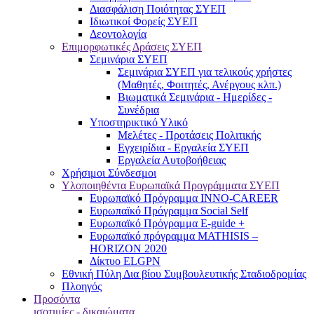
Διασφάλιση Ποιότητας ΣΥΕΠ
Ιδιωτικοί Φορείς ΣΥΕΠ
Δεοντολογία
Επιμορφωτικές Δράσεις ΣΥΕΠ
Σεμινάρια ΣΥΕΠ
Σεμινάρια ΣΥΕΠ για τελικούς χρήστες
(Μαθητές, Φοιτητές, Ανέργους κλπ.)
Βιωματικά Σεμινάρια - Ημερίδες -
Συνέδρια
Υποστηρικτικό Υλικό
Μελέτες - Προτάσεις Πολιτικής
Εγχειρίδια - Εργαλεία ΣΥΕΠ
Εργαλεία Αυτοβοήθειας
Χρήσιμοι Σύνδεσμοι
Υλοποιηθέντα Ευρωπαϊκά Προγράμματα ΣΥΕΠ
Ευρωπαϊκό Πρόγραμμα INNO-CAREER
Ευρωπαϊκό Πρόγραμμα Social Self
Ευρωπαϊκό Πρόγραμμα E-guide +
Ευρωπαϊκό πρόγραμμα MATHISIS –
HORIZON 2020
Δίκτυο ELGPN
Εθνική Πύλη Δια βίου Συμβουλευτικής Σταδιοδρομίας
Πλοηγός
Προσόντα
ισοτιμίες - δικαιώματα