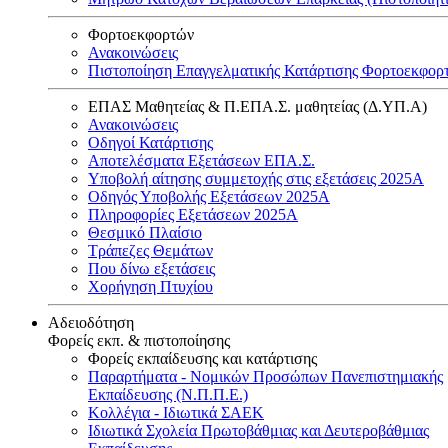
Φορτοεκφορτών
Ανακοινώσεις
Πιστοποίηση Επαγγελματικής Κατάρτισης Φορτοεκφορ
ΕΠΑΣ Μαθητείας & Π.ΕΠΑ.Σ. μαθητείας (Δ.ΥΠ.Α)
Ανακοινώσεις
Oδηγοί Κατάρτισης
Αποτελέσματα Εξετάσεων ΕΠΑ.Σ.
Υποβολή αίτησης συμμετοχής στις εξετάσεις 2025Α
Οδηγός Υποβολής Εξετάσεων 2025A
Πληροφορίες Εξετάσεων 2025Α
Θεσμικό Πλαίσιο
Τράπεζες Θεμάτων
Που δίνω εξετάσεις
Χορήγηση Πτυχίου
Αδειοδότηση
Φορείς εκπ. & πιστοποίησης
Φορείς εκπαίδευσης και κατάρτισης
Παραρτήματα - Νομικών Προσώπων Πανεπιστημιακής
Εκπαίδευσης (Ν.Π.Π.Ε.)
Κολλέγια - Ιδιωτικά ΣΑΕΚ
Ιδιωτικά Σχολεία Πρωτοβάθμιας και Δευτεροβάθμιας