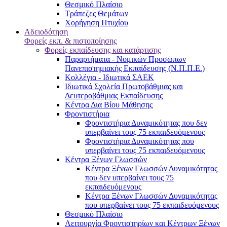
Θεσμικό Πλαίσιο
Τράπεζες Θεμάτων
Χορήγηση Πτυχίου
Αδειοδότηση
Φορείς εκπ. & πιστοποίησης
Φορείς εκπαίδευσης και κατάρτισης
Παραρτήματα - Νομικών Προσώπων
Πανεπιστημιακής Εκπαίδευσης (Ν.Π.Π.Ε.)
Κολλέγια - Ιδιωτικά ΣΑΕΚ
Ιδιωτικά Σχολεία Πρωτοβάθμιας και
Δευτεροβάθμιας Εκπαίδευσης
Κέντρα Δια Βίου Μάθησης
Φροντιστήρια
Φροντιστήρια Δυναμικότητας που δεν
υπερβαίνει τους 75 εκπαιδευόμενους
Φροντιστήρια Δυναμικότητας που
υπερβαίνει τους 75 εκπαιδευόμενους
Κέντρα Ξένων Γλωσσών
Kέντρα Ξένων Γλωσσών Δυναμικότητας
που δεν υπερβαίνει τους 75
εκπαιδευόμενους
Kέντρα Ξένων Γλωσσών Δυναμικότητας
που υπερβαίνει τους 75 εκπαιδευόμενους
Θεσμικό Πλαίσιο
Λειτουργία Φροντιστηρίων και Κέντρων Ξένων