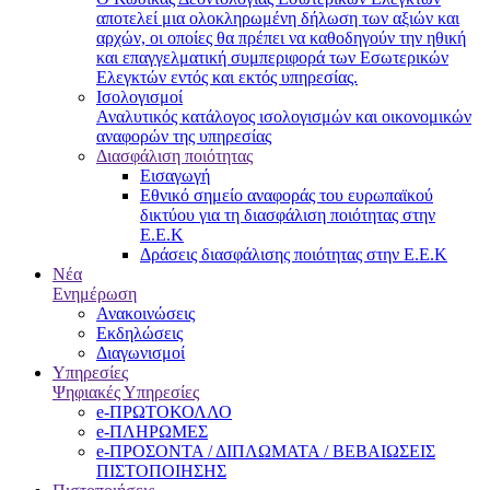
αποτελεί μια ολοκληρωμένη δήλωση των αξιών και
αρχών, οι οποίες θα πρέπει να καθοδηγούν την ηθική
και επαγγελματική συμπεριφορά των Εσωτερικών
Ελεγκτών εντός και εκτός υπηρεσίας.
Ισολογισμοί
Αναλυτικός κατάλογος ισολογισμών και οικονομικών
αναφορών της υπηρεσίας
Διασφάλιση ποιότητας
Εισαγωγή
Εθνικό σημείο αναφοράς του ευρωπαϊκού
δικτύου για τη διασφάλιση ποιότητας στην
Ε.Ε.Κ
Δράσεις διασφάλισης ποιότητας στην Ε.Ε.Κ
Νέα
Ενημέρωση
Ανακοινώσεις
Εκδηλώσεις
Διαγωνισμοί
Υπηρεσίες
Ψηφιακές Υπηρεσίες
e-ΠΡΩΤΟΚΟΛΛΟ
e-ΠΛΗΡΩΜΕΣ
e-ΠΡΟΣΟΝΤΑ / ΔΙΠΛΩΜΑΤΑ / ΒΕΒΑΙΩΣΕΙΣ
ΠΙΣΤΟΠΟΙΗΣΗΣ