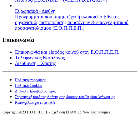
Ευρωπαϊκά - Διεθνή
Προγραμματα που συμμετέχει ή υλοποιεί ο Εθνικος
οργανισμός πιστοποίησης προσόντων & επαγγελματικού
προσανατολισμου (Ε.Ο.Π.Π.Ε.Π.)
Επικοινωνία
Επικοινωνία και είσοδος κοινού στον Ε.Ο.Π.Π.Ε.Π.
Τηλεφωνικός Κατάλογος
Διεύθυνση - Χάρτης
Πολιτική απορρήτου
Πολιτική Cookies
Δήλωση Προσβασιμότητας
Στρατηγική κατά της Απάτης στις δράσεις του Ταμείου Ανάκαμψης
Καταγγελίες για έργα ΤΑΑ
Copyright 2023 Ε.Ο.Π.Π.Ε.Π. - Σχεδίαση ΕΠΑΦΟΣ New Technologies