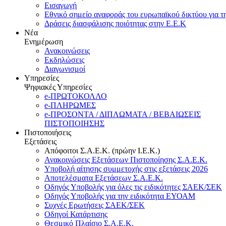
Εισαγωγή
Εθνικό σημείο αναφοράς του ευρωπαϊκού δικτύου για τ
Δράσεις διασφάλισης ποιότητας στην Ε.Ε.Κ
Νέα
Ενημέρωση
Ανακοινώσεις
Εκδηλώσεις
Διαγωνισμοί
Υπηρεσίες
Ψηφιακές Υπηρεσίες
e-ΠΡΩΤΟΚΟΛΛΟ
e-ΠΛΗΡΩΜΕΣ
e-ΠΡΟΣΟΝΤΑ / ΔΙΠΛΩΜΑΤΑ / ΒΕΒΑΙΩΣΕΙΣ
ΠΙΣΤΟΠΟΙΗΣΗΣ
Πιστοποιήσεις
Εξετάσεις
Απόφοιτοι Σ.Α.Ε.Κ. (πρώην Ι.Ε.Κ.)
Ανακοινώσεις Εξετάσεων Πιστοποίησης Σ.Α.Ε.Κ.
Υποβολή αίτησης συμμετοχής στις εξετάσεις 2026
Αποτελέσματα Εξετάσεων Σ.Α.Ε.Κ.
Οδηγός Υποβολής για όλες τις ειδικότητες ΣΑΕΚ/ΣΕΚ
Οδηγός Υποβολής για την ειδικότητα ΕΥΟΑΜ
Συχνές Ερωτήσεις ΣΑΕΚ/ΣΕΚ
Οδηγοί Κατάρτισης
Θεσμικό Πλαίσιο Σ.Α.Ε.Κ.