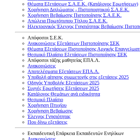
Θέματα Εξετάσεων Σ.Α.Ε.Κ. (Κατάλογος Ερωτήσεων)
Χορήγηση Διπλώματος - Πιστοποιητικού Σ.Α.Ε.Κ.
Χορήγηση Βεβαίωσης Πιστοποίησης Σ.Α.Ε.Κ.
Απώλεια Πρωτότυπου Τίτλου Σ.Α.Ε.Κ.
Ηλεκτρονικός Έλεγχος Γνησιότητας Βεβαίωσης Πιστοπ
Απόφοιτοι Σ.Ε.Κ.
Ανακοινώσεις Εξετάσεων Πιστοποίησης ΣΕΚ
Θέματα Εξετάσεων Πιστοποίησης Αρχικής Επαγγελματ
Θεσμικό Πλαίσιο Εξετάσεων Πιστοποίησης ΣΕΚ
Απόφοιτοι τάξης μαθητείας ΕΠΑ.Λ.
Ανακοινώσεις
Αποτελέσματα Εξετάσεων ΕΠΑ.Λ.
Υποβολή αίτησης συμμετοχής στις εξετάσεις 2025
Οδηγός Υποβολής Εξετάσεων 2025
Συχνές Ερωτήσεις Εξετάσεων 2025
Κατάλογος Θεμάτων ανά ειδικότητα
Θεσμικό Πλαίσιο
Χορήγηση Πτυχίου
Χορήγηση Βεβαίωσης
Έλεγχος Γνησιότητας
Που δίνω εξετάσεις
Εκπαιδευτική Επάρκεια Εκπαιδευτών Ενηλίκων
Ανακοινώσεις