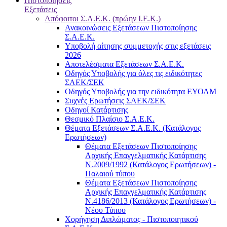
Πιστοποιήσεις
Εξετάσεις
Απόφοιτοι Σ.Α.Ε.Κ. (πρώην Ι.Ε.Κ.)
Ανακοινώσεις Εξετάσεων Πιστοποίησης
Σ.Α.Ε.Κ.
Υποβολή αίτησης συμμετοχής στις εξετάσεις
2026
Αποτελέσματα Εξετάσεων Σ.Α.Ε.Κ.
Οδηγός Υποβολής για όλες τις ειδικότητες
ΣΑΕΚ/ΣΕΚ
Οδηγός Υποβολής για την ειδικότητα ΕΥΟΑΜ
Συχνές Ερωτήσεις ΣΑΕΚ/ΣΕΚ
Οδηγοί Κατάρτισης
Θεσμικό Πλαίσιο Σ.Α.Ε.Κ.
Θέματα Εξετάσεων Σ.Α.Ε.Κ. (Κατάλογος
Ερωτήσεων)
Θέματα Εξετάσεων Πιστοποίησης
Αρχικής Επαγγελματικής Κατάρτισης
Ν.2009/1992 (Κατάλογος Ερωτήσεων) -
Παλαιού τύπου
Θέματα Εξετάσεων Πιστοποίησης
Αρχικής Επαγγελματικής Κατάρτισης
Ν.4186/2013 (Κατάλογος Ερωτήσεων) -
Νέου Τύπου
Χορήγηση Διπλώματος - Πιστοποιητικού