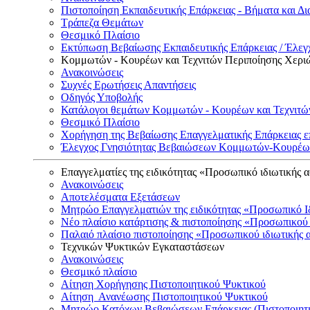
Πιστοποίηση Εκπαιδευτικής Επάρκειας - Βήματα και Δι
Τράπεζα Θεμάτων
Θεσμικό Πλαίσιο
Εκτύπωση Βεβαίωσης Εκπαιδευτικής Επάρκειας / Έλεγχ
Κομμωτών - Κουρέων και Τεχνιτών Περιποίησης Χερι
Ανακοινώσεις
Συχνές Ερωτήσεις Απαντήσεις
Οδηγός Υποβολής
Κατάλογοι θεμάτων Κομμωτών - Κουρέων και Τεχνιτώ
Θεσμικό Πλαίσιο
Χορήγηση της Βεβαίωσης Επαγγελματικής Επάρκειας ε
Έλεγχος Γνησιότητας Βεβαιώσεων Κομμωτών-Κουρέων
Επαγγελματίες της ειδικότητας «Προσωπικό ιδιωτικής 
Ανακοινώσεις
Αποτελέσματα Εξετάσεων
Μητρώο Επαγγελματιών της ειδικότητας «Προσωπικό Ι
Νέο πλαίσιο κατάρτισης & πιστοποίησης «Προσωπικού 
Παλαιό πλαίσιο πιστοποίησης «Προσωπικού ιδιωτικής 
Τεχνικών Ψυκτικών Εγκαταστάσεων
Ανακοινώσεις
Θεσμικό πλαίσιο
Αίτηση Χορήγησης Πιστοποιητικού Ψυκτικού
Αίτηση Ανανέωσης Πιστοποιητικού Ψυκτικού
Μητρώο Κατόχων Βεβαιώσεων Επάρκειας (Πιστοποιητ