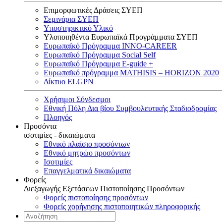
Επιμορφωτικές Δράσεις ΣΥΕΠ
Σεμινάρια ΣΥΕΠ
Υποστηρικτικό Υλικό
Υλοποιηθέντα Ευρωπαϊκά Προγράμματα ΣΥΕΠ
Ευρωπαϊκό Πρόγραμμα INNO-CAREER
Ευρωπαϊκό Πρόγραμμα Social Self
Ευρωπαϊκό Πρόγραμμα E-guide +
Ευρωπαϊκό πρόγραμμα MATHISIS – HORIZON 2020
Δίκτυο ELGPN
Χρήσιμοι Σύνδεσμοι
Εθνική Πύλη Δια βίου Συμβουλευτικής Σταδιοδρομίας
Πλοηγός
Προσόντα
ισοτιμίες - δικαιώματα
Εθνικό πλαίσιο προσόντων
Εθνικό μητρώο προσόντων
Ισοτιμίες
Επαγγελματικά δικαιώματα
Φορείς
Διεξαγωγής Εξετάσεων Πιστοποίησης Προσόντων
Φορείς πιστοποίησης προσόντων
Φορείς χορήγησης πιστοποιητικών πληροφορικής