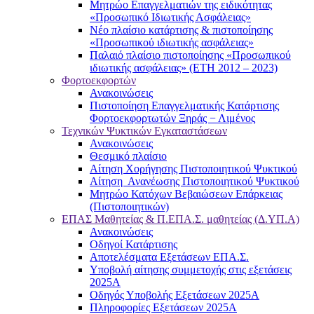
Μητρώο Επαγγελματιών της ειδικότητας
«Προσωπικό Ιδιωτικής Ασφάλειας»
Νέο πλαίσιο κατάρτισης & πιστοποίησης
«Προσωπικού ιδιωτικής ασφάλειας»
Παλαιό πλαίσιο πιστοποίησης «Προσωπικού
ιδιωτικής ασφάλειας» (ΕΤΗ 2012 – 2023)
Φορτοεκφορτών
Ανακοινώσεις
Πιστοποίηση Επαγγελματικής Κατάρτισης
Φορτοεκφορτωτών Ξηράς − Λιμένος
Τεχνικών Ψυκτικών Εγκαταστάσεων
Ανακοινώσεις
Θεσμικό πλαίσιο
Αίτηση Χορήγησης Πιστοποιητικού Ψυκτικού
Αίτηση Ανανέωσης Πιστοποιητικού Ψυκτικού
Μητρώο Κατόχων Βεβαιώσεων Επάρκειας
(Πιστοποιητικών)
ΕΠΑΣ Μαθητείας & Π.ΕΠΑ.Σ. μαθητείας (Δ.ΥΠ.Α)
Ανακοινώσεις
Oδηγοί Κατάρτισης
Αποτελέσματα Εξετάσεων ΕΠΑ.Σ.
Υποβολή αίτησης συμμετοχής στις εξετάσεις
2025Α
Οδηγός Υποβολής Εξετάσεων 2025A
Πληροφορίες Εξετάσεων 2025Α