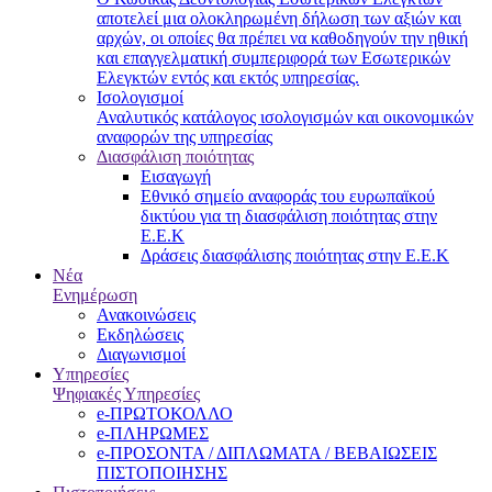
αποτελεί μια ολοκληρωμένη δήλωση των αξιών και
αρχών, οι οποίες θα πρέπει να καθοδηγούν την ηθική
και επαγγελματική συμπεριφορά των Εσωτερικών
Ελεγκτών εντός και εκτός υπηρεσίας.
Ισολογισμοί
Αναλυτικός κατάλογος ισολογισμών και οικονομικών
αναφορών της υπηρεσίας
Διασφάλιση ποιότητας
Εισαγωγή
Εθνικό σημείο αναφοράς του ευρωπαϊκού
δικτύου για τη διασφάλιση ποιότητας στην
Ε.Ε.Κ
Δράσεις διασφάλισης ποιότητας στην Ε.Ε.Κ
Νέα
Ενημέρωση
Ανακοινώσεις
Εκδηλώσεις
Διαγωνισμοί
Υπηρεσίες
Ψηφιακές Υπηρεσίες
e-ΠΡΩΤΟΚΟΛΛΟ
e-ΠΛΗΡΩΜΕΣ
e-ΠΡΟΣΟΝΤΑ / ΔΙΠΛΩΜΑΤΑ / ΒΕΒΑΙΩΣΕΙΣ
ΠΙΣΤΟΠΟΙΗΣΗΣ