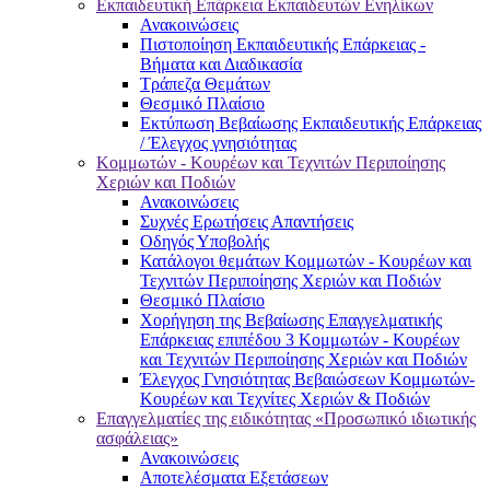
Εκπαιδευτική Επάρκεια Εκπαιδευτών Ενηλίκων
Ανακοινώσεις
Πιστοποίηση Εκπαιδευτικής Επάρκειας -
Βήματα και Διαδικασία
Τράπεζα Θεμάτων
Θεσμικό Πλαίσιο
Εκτύπωση Βεβαίωσης Εκπαιδευτικής Επάρκειας
/ Έλεγχος γνησιότητας
Κομμωτών - Κουρέων και Τεχνιτών Περιποίησης
Χεριών και Ποδιών
Ανακοινώσεις
Συχνές Ερωτήσεις Απαντήσεις
Οδηγός Υποβολής
Κατάλογοι θεμάτων Κομμωτών - Κουρέων και
Τεχνιτών Περιποίησης Χεριών και Ποδιών
Θεσμικό Πλαίσιο
Χορήγηση της Βεβαίωσης Επαγγελματικής
Επάρκειας επιπέδου 3 Κομμωτών - Κουρέων
και Τεχνιτών Περιποίησης Χεριών και Ποδιών
Έλεγχος Γνησιότητας Βεβαιώσεων Κομμωτών-
Κουρέων και Τεχνίτες Χεριών & Ποδιών
Επαγγελματίες της ειδικότητας «Προσωπικό ιδιωτικής
ασφάλειας»
Ανακοινώσεις
Αποτελέσματα Εξετάσεων