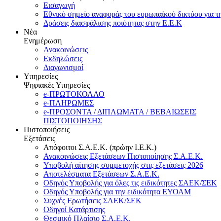
Εισαγωγή
Εθνικό σημείο αναφοράς του ευρωπαϊκού δικτύου για τ
Δράσεις διασφάλισης ποιότητας στην Ε.Ε.Κ
Νέα
Ενημέρωση
Ανακοινώσεις
Εκδηλώσεις
Διαγωνισμοί
Υπηρεσίες
Ψηφιακές Υπηρεσίες
e-ΠΡΩΤΟΚΟΛΛΟ
e-ΠΛΗΡΩΜΕΣ
e-ΠΡΟΣΟΝΤΑ / ΔΙΠΛΩΜΑΤΑ / ΒΕΒΑΙΩΣΕΙΣ
ΠΙΣΤΟΠΟΙΗΣΗΣ
Πιστοποιήσεις
Εξετάσεις
Απόφοιτοι Σ.Α.Ε.Κ. (πρώην Ι.Ε.Κ.)
Ανακοινώσεις Εξετάσεων Πιστοποίησης Σ.Α.Ε.Κ.
Υποβολή αίτησης συμμετοχής στις εξετάσεις 2026
Αποτελέσματα Εξετάσεων Σ.Α.Ε.Κ.
Οδηγός Υποβολής για όλες τις ειδικότητες ΣΑΕΚ/ΣΕΚ
Οδηγός Υποβολής για την ειδικότητα ΕΥΟΑΜ
Συχνές Ερωτήσεις ΣΑΕΚ/ΣΕΚ
Οδηγοί Κατάρτισης
Θεσμικό Πλαίσιο Σ.Α.Ε.Κ.