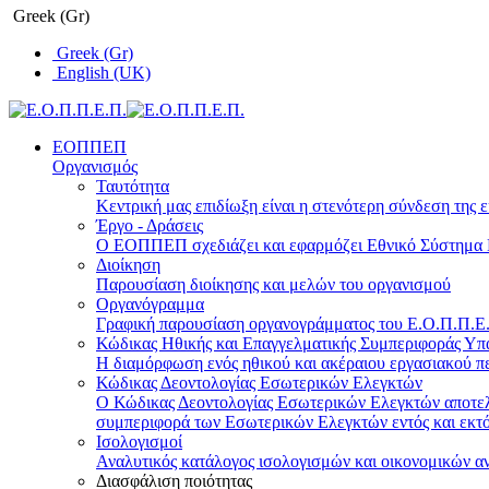
Greek (Gr)
Greek (Gr)
English (UK)
ΕΟΠΠΕΠ
Οργανισμός
Ταυτότητα
Κεντρική μας επιδίωξη είναι η στενότερη σύνδεση της ε
Έργο - Δράσεις
Ο ΕΟΠΠΕΠ σχεδιάζει και εφαρμόζει Eθνικό Σύστημα Π
Διοίκηση
Παρουσίαση διοίκησης και μελών του οργανισμού
Οργανόγραμμα
Γραφική παρουσίαση οργανογράμματος του Ε.Ο.Π.Π.Ε.Π
Κώδικας Ηθικής και Επαγγελματικής Συμπεριφοράς Υ
Η διαμόρφωση ενός ηθικού και ακέραιου εργασιακού πε
Κώδικας Δεοντολογίας Εσωτερικών Ελεγκτών
Ο Κώδικας Δεοντολογίας Εσωτερικών Ελεγκτών αποτελε
συμπεριφορά των Εσωτερικών Ελεγκτών εντός και εκτό
Ισολογισμοί
Αναλυτικός κατάλογος ισολογισμών και οικονομικών α
Διασφάλιση ποιότητας