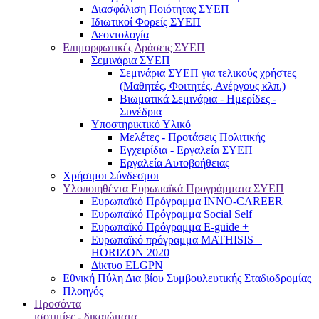
Διασφάλιση Ποιότητας ΣΥΕΠ
Ιδιωτικοί Φορείς ΣΥΕΠ
Δεοντολογία
Επιμορφωτικές Δράσεις ΣΥΕΠ
Σεμινάρια ΣΥΕΠ
Σεμινάρια ΣΥΕΠ για τελικούς χρήστες
(Μαθητές, Φοιτητές, Ανέργους κλπ.)
Βιωματικά Σεμινάρια - Ημερίδες -
Συνέδρια
Υποστηρικτικό Υλικό
Μελέτες - Προτάσεις Πολιτικής
Εγχειρίδια - Εργαλεία ΣΥΕΠ
Εργαλεία Αυτοβοήθειας
Χρήσιμοι Σύνδεσμοι
Υλοποιηθέντα Ευρωπαϊκά Προγράμματα ΣΥΕΠ
Ευρωπαϊκό Πρόγραμμα INNO-CAREER
Ευρωπαϊκό Πρόγραμμα Social Self
Ευρωπαϊκό Πρόγραμμα E-guide +
Ευρωπαϊκό πρόγραμμα MATHISIS –
HORIZON 2020
Δίκτυο ELGPN
Εθνική Πύλη Δια βίου Συμβουλευτικής Σταδιοδρομίας
Πλοηγός
Προσόντα
ισοτιμίες - δικαιώματα