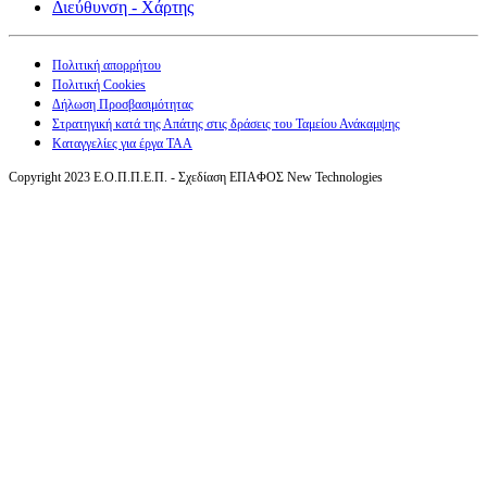
Διεύθυνση - Χάρτης
Πολιτική απορρήτου
Πολιτική Cookies
Δήλωση Προσβασιμότητας
Στρατηγική κατά της Απάτης στις δράσεις του Ταμείου Ανάκαμψης
Καταγγελίες για έργα ΤΑΑ
Copyright 2023 Ε.Ο.Π.Π.Ε.Π. - Σχεδίαση ΕΠΑΦΟΣ New Technologies