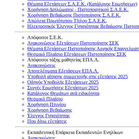
Θέματα Εξετάσεων Σ.Α.Ε.Κ. (Κατάλογος Ερωτήσεων)
Χορήγηση Διπλώματος - Πιστοποιητικού Σ.Α.Ε.Κ.
Χορήγηση Βεβαίωσης Πιστοποίησης Σ.Α.Ε.Κ.
Απώλεια Πρωτότυπου Τίτλου Σ.Α.Ε.Κ.
Ηλεκτρονικός Έλεγχος Γνησιότητας Βεβαίωσης Πιστοπ
Απόφοιτοι Σ.Ε.Κ.
Ανακοινώσεις Εξετάσεων Πιστοποίησης ΣΕΚ
Θέματα Εξετάσεων Πιστοποίησης Αρχικής Επαγγελματ
Θεσμικό Πλαίσιο Εξετάσεων Πιστοποίησης ΣΕΚ
Απόφοιτοι τάξης μαθητείας ΕΠΑ.Λ.
Ανακοινώσεις
Αποτελέσματα Εξετάσεων ΕΠΑ.Λ.
Υποβολή αίτησης συμμετοχής στις εξετάσεις 2025
Οδηγός Υποβολής Εξετάσεων 2025
Συχνές Ερωτήσεις Εξετάσεων 2025
Κατάλογος Θεμάτων ανά ειδικότητα
Θεσμικό Πλαίσιο
Χορήγηση Πτυχίου
Χορήγηση Βεβαίωσης
Έλεγχος Γνησιότητας
Που δίνω εξετάσεις
Εκπαιδευτική Επάρκεια Εκπαιδευτών Ενηλίκων
Ανακοινώσεις