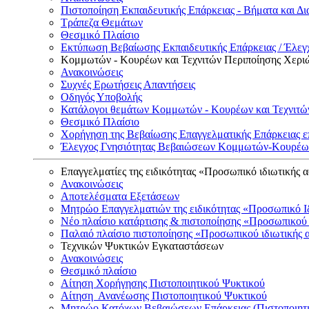
Πιστοποίηση Εκπαιδευτικής Επάρκειας - Βήματα και Δι
Τράπεζα Θεμάτων
Θεσμικό Πλαίσιο
Εκτύπωση Βεβαίωσης Εκπαιδευτικής Επάρκειας / Έλεγχ
Κομμωτών - Κουρέων και Τεχνιτών Περιποίησης Χερι
Ανακοινώσεις
Συχνές Ερωτήσεις Απαντήσεις
Οδηγός Υποβολής
Κατάλογοι θεμάτων Κομμωτών - Κουρέων και Τεχνιτώ
Θεσμικό Πλαίσιο
Χορήγηση της Βεβαίωσης Επαγγελματικής Επάρκειας ε
Έλεγχος Γνησιότητας Βεβαιώσεων Κομμωτών-Κουρέων
Επαγγελματίες της ειδικότητας «Προσωπικό ιδιωτικής 
Ανακοινώσεις
Αποτελέσματα Εξετάσεων
Μητρώο Επαγγελματιών της ειδικότητας «Προσωπικό Ι
Νέο πλαίσιο κατάρτισης & πιστοποίησης «Προσωπικού 
Παλαιό πλαίσιο πιστοποίησης «Προσωπικού ιδιωτικής 
Τεχνικών Ψυκτικών Εγκαταστάσεων
Ανακοινώσεις
Θεσμικό πλαίσιο
Αίτηση Χορήγησης Πιστοποιητικού Ψυκτικού
Αίτηση Ανανέωσης Πιστοποιητικού Ψυκτικού
Μητρώο Κατόχων Βεβαιώσεων Επάρκειας (Πιστοποιητ