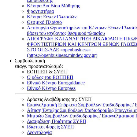
Εκπαίδευσης
Κέντρα Δια Βίου Μάθησης
Φροντιστήρια
Κέντρα Ξένων Γλωσσών
Θεσμικό Πλαίσιο
Λειτουργία Φροντιστηρίων και Κέντρων Ξένων Γλωσσ
βάσει του ισχύοντος θεσμικού πλαισίου
ΑΠΟΓΡΑΦΗ ΚΑΙ ΑΝΑΡΤΗΣΗ ΔΙΚΑΙΟΛΟΓΗΤΙΚΩ
ΦΡΟΝΤΙΣΤΗΡΙΩΝ ΚΑΙ ΚΕΝΤΡΩΝ ΞΕΝΩΝ ΓΛΩΣ
ΣΤΟ ΟΠΣ-ΑΔΕ «openbusiness»
(https://openbusiness.mindev.gov.gr)
Συμβουλευτική
επαγγ. προσανατολισμός
ΕΟΠΠΕΠ & ΣΥΕΠ
Ο ρόλος του ΕΟΠΠΕΠ
Εθνικό Κέντρο Euroguidance
Εθνικό Κέντρο Europass
Δράσεις Αναβάθμισης της ΣΥΕΠ
Επαγγελματική Επάρκεια Συμβούλων Σταδιοδρομίας /
Αίτηση Ένταξης Συμβούλων Σταδιοδρομίας/Επαγγελμ
Μητρώο Συμβούλων Σταδιοδρομίας / Επαγγελματικού
Διασφάλιση Ποιότητας ΣΥΕΠ
Ιδιωτικοί Φορείς ΣΥΕΠ
Δεοντολογία