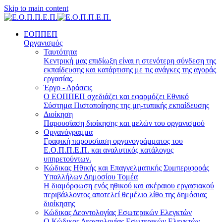
Skip to main content
ΕΟΠΠΕΠ
Οργανισμός
Ταυτότητα
Κεντρική μας επιδίωξη είναι η στενότερη σύνδεση της
εκπαίδευσης και κατάρτισης με τις ανάγκες της αγοράς
εργασίας.
Έργο - Δράσεις
Ο ΕΟΠΠΕΠ σχεδιάζει και εφαρμόζει Eθνικό
Σύστημα Πιστοποίησης της μη-τυπικής εκπαίδευσης
Διοίκηση
Παρουσίαση διοίκησης και μελών του οργανισμού
Οργανόγραμμα
Γραφική παρουσίαση οργανογράμματος του
Ε.Ο.Π.Π.Ε.Π. και αναλυτικός κατάλογος
υπηρετούντων.
Κώδικας Ηθικής και Επαγγελματικής Συμπεριφοράς
Υπαλλήλων Δημοσίου Τομέα
Η διαμόρφωση ενός ηθικού και ακέραιου εργασιακού
περιβάλλοντος αποτελεί θεμέλιο λίθο της δημόσιας
διοίκησης
Κώδικας Δεοντολογίας Εσωτερικών Ελεγκτών
Ο Κώδικας Δεοντολογίας Εσωτερικών Ελεγκτών