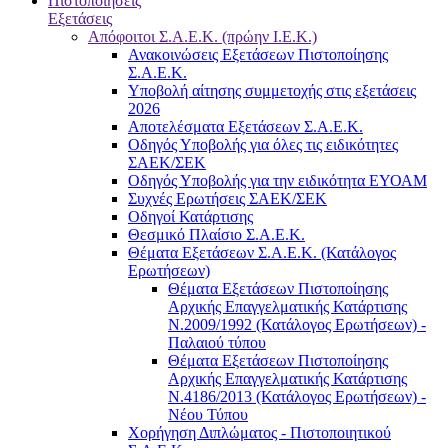
Πιστοποιήσεις
Εξετάσεις
Απόφοιτοι Σ.Α.Ε.Κ. (πρώην Ι.Ε.Κ.)
Ανακοινώσεις Εξετάσεων Πιστοποίησης
Σ.Α.Ε.Κ.
Υποβολή αίτησης συμμετοχής στις εξετάσεις
2026
Αποτελέσματα Εξετάσεων Σ.Α.Ε.Κ.
Οδηγός Υποβολής για όλες τις ειδικότητες
ΣΑΕΚ/ΣΕΚ
Οδηγός Υποβολής για την ειδικότητα ΕΥΟΑΜ
Συχνές Ερωτήσεις ΣΑΕΚ/ΣΕΚ
Οδηγοί Κατάρτισης
Θεσμικό Πλαίσιο Σ.Α.Ε.Κ.
Θέματα Εξετάσεων Σ.Α.Ε.Κ. (Κατάλογος
Ερωτήσεων)
Θέματα Εξετάσεων Πιστοποίησης
Αρχικής Επαγγελματικής Κατάρτισης
Ν.2009/1992 (Κατάλογος Ερωτήσεων) -
Παλαιού τύπου
Θέματα Εξετάσεων Πιστοποίησης
Αρχικής Επαγγελματικής Κατάρτισης
Ν.4186/2013 (Κατάλογος Ερωτήσεων) -
Νέου Τύπου
Χορήγηση Διπλώματος - Πιστοποιητικού