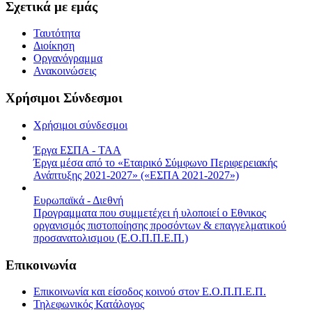
Σχετικά με εμάς
Ταυτότητα
Διοίκηση
Οργανόγραμμα
Ανακοινώσεις
Χρήσιμοι Σύνδεσμοι
Χρήσιμοι σύνδεσμοι
Έργα ΕΣΠΑ - ΤΑΑ
Έργα μέσα από το «Εταιρικό Σύμφωνο Περιφερειακής
Ανάπτυξης 2021-2027» («ΕΣΠΑ 2021-2027»)
Ευρωπαϊκά - Διεθνή
Προγραμματα που συμμετέχει ή υλοποιεί ο Εθνικος
οργανισμός πιστοποίησης προσόντων & επαγγελματικού
προσανατολισμου (Ε.Ο.Π.Π.Ε.Π.)
Επικοινωνία
Επικοινωνία και είσοδος κοινού στον Ε.Ο.Π.Π.Ε.Π.
Τηλεφωνικός Κατάλογος