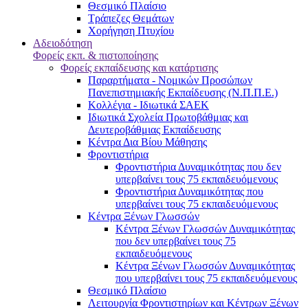
Θεσμικό Πλαίσιο
Τράπεζες Θεμάτων
Χορήγηση Πτυχίου
Αδειοδότηση
Φορείς εκπ. & πιστοποίησης
Φορείς εκπαίδευσης και κατάρτισης
Παραρτήματα - Νομικών Προσώπων
Πανεπιστημιακής Εκπαίδευσης (Ν.Π.Π.Ε.)
Κολλέγια - Ιδιωτικά ΣΑΕΚ
Ιδιωτικά Σχολεία Πρωτοβάθμιας και
Δευτεροβάθμιας Εκπαίδευσης
Κέντρα Δια Βίου Μάθησης
Φροντιστήρια
Φροντιστήρια Δυναμικότητας που δεν
υπερβαίνει τους 75 εκπαιδευόμενους
Φροντιστήρια Δυναμικότητας που
υπερβαίνει τους 75 εκπαιδευόμενους
Κέντρα Ξένων Γλωσσών
Kέντρα Ξένων Γλωσσών Δυναμικότητας
που δεν υπερβαίνει τους 75
εκπαιδευόμενους
Kέντρα Ξένων Γλωσσών Δυναμικότητας
που υπερβαίνει τους 75 εκπαιδευόμενους
Θεσμικό Πλαίσιο
Λειτουργία Φροντιστηρίων και Κέντρων Ξένων