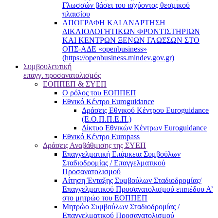
Γλωσσών βάσει του ισχύοντος θεσμικού
πλαισίου
ΑΠΟΓΡΑΦΗ ΚΑΙ ΑΝΑΡΤΗΣΗ
ΔΙΚΑΙΟΛΟΓΗΤΙΚΩΝ ΦΡΟΝΤΙΣΤΗΡΙΩΝ
ΚΑΙ ΚΕΝΤΡΩΝ ΞΕΝΩΝ ΓΛΩΣΣΩΝ ΣΤΟ
ΟΠΣ-ΑΔΕ «openbusiness»
(https://openbusiness.mindev.gov.gr)
Συμβουλευτική
επαγγ. προσανατολισμός
ΕΟΠΠΕΠ & ΣΥΕΠ
Ο ρόλος του ΕΟΠΠΕΠ
Εθνικό Κέντρο Euroguidance
Δράσεις Εθνικού Κέντρου Euroguidance
(Ε.Ο.Π.Π.Ε.Π.)
Δίκτυο Εθνικών Κέντρων Euroguidance
Εθνικό Κέντρο Europass
Δράσεις Αναβάθμισης της ΣΥΕΠ
Επαγγελματική Επάρκεια Συμβούλων
Σταδιοδρομίας / Επαγγελματικού
Προσανατολισμού
Αίτηση Ένταξης Συμβούλων Σταδιοδρομίας/
Επαγγελματικού Προσανατολισμού επιπέδου Α’
στο μητρώο του ΕΟΠΠΕΠ
Μητρώο Συμβούλων Σταδιοδρομίας /
Επαγγελματικού Προσανατολισμού