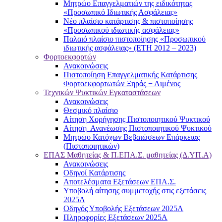
Μητρώο Επαγγελματιών της ειδικότητας
«Προσωπικό Ιδιωτικής Ασφάλειας»
Νέο πλαίσιο κατάρτισης & πιστοποίησης
«Προσωπικού ιδιωτικής ασφάλειας»
Παλαιό πλαίσιο πιστοποίησης «Προσωπικού
ιδιωτικής ασφάλειας» (ΕΤΗ 2012 – 2023)
Φορτοεκφορτών
Ανακοινώσεις
Πιστοποίηση Επαγγελματικής Κατάρτισης
Φορτοεκφορτωτών Ξηράς − Λιμένος
Τεχνικών Ψυκτικών Εγκαταστάσεων
Ανακοινώσεις
Θεσμικό πλαίσιο
Αίτηση Χορήγησης Πιστοποιητικού Ψυκτικού
Αίτηση Ανανέωσης Πιστοποιητικού Ψυκτικού
Μητρώο Κατόχων Βεβαιώσεων Επάρκειας
(Πιστοποιητικών)
ΕΠΑΣ Μαθητείας & Π.ΕΠΑ.Σ. μαθητείας (Δ.ΥΠ.Α)
Ανακοινώσεις
Oδηγοί Κατάρτισης
Αποτελέσματα Εξετάσεων ΕΠΑ.Σ.
Υποβολή αίτησης συμμετοχής στις εξετάσεις
2025Α
Οδηγός Υποβολής Εξετάσεων 2025A
Πληροφορίες Εξετάσεων 2025Α