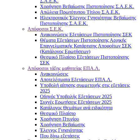
Σ.Α.Ε.Κ.
Χορήγηση Βεβαίωσης Πιστοποίησης Σ.Α.Ε.Κ.
Απώλεια Πρωτότυπου Τίτλου Σ.Α.Ε.Κ.
Ηλεκτρονικός Έλεγχος Γνησιότητας Βεβαίωσης
Πιστοποίησης Σ.Α.Ε.Κ.
Απόφοιτοι Σ.Ε.Κ.
Ανακοινώσεις Εξετάσεων Πιστοποίησης ΣΕΚ
Θέματα Εξετάσεων Πιστοποίησης Αρχικής
Επαγγελματικής Κατάρτισης Αποφοίτων ΣΕΚ
(Κατάλογος Ερωτήσεων)
Θεσμικό Πλαίσιο Εξετάσεων Πιστοποίησης
ΣΕΚ
Απόφοιτοι τάξης μαθητείας ΕΠΑ.Λ.
Ανακοινώσεις
Αποτελέσματα Εξετάσεων ΕΠΑ.Λ.
Υποβολή αίτησης συμμετοχής στις εξετάσεις
2025
Οδηγός Υποβολής Εξετάσεων 2025
Συχνές Ερωτήσεις Εξετάσεων 2025
Κατάλογος Θεμάτων ανά ειδικότητα
Θεσμικό Πλαίσιο
Χορήγηση Πτυχίου
Χορήγηση Βεβαίωσης
Έλεγχος Γνησιότητας
Που δίνω εξετάσεις