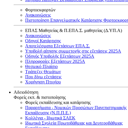
Φορτοεκφορτών
Ανακοινώσεις
Πιστοποίηση Επαγγελματικής Κατάρτισης Φορτοεκφορ
ΕΠΑΣ Μαθητείας & Π.ΕΠΑ.Σ. μαθητείας (Δ.ΥΠ.Α)
Ανακοινώσεις
Oδηγοί Κατάρτισης
Αποτελέσματα Εξετάσεων ΕΠΑ.Σ.
Υποβολή αίτησης συμμετοχής στις εξετάσεις 2025Α
Οδηγός Υποβολής Εξετάσεων 2025A
Πληροφορίες Εξετάσεων 2025Α
Θεσμικό Πλαίσιο
Τράπεζες Θεμάτων
Που δίνω εξετάσεις
Χορήγηση Πτυχίου
Αδειοδότηση
Φορείς εκπ. & πιστοποίησης
Φορείς εκπαίδευσης και κατάρτισης
Παραρτήματα - Νομικών Προσώπων Πανεπιστημιακής
Εκπαίδευσης (Ν.Π.Π.Ε.)
Κολλέγια - Ιδιωτικά ΣΑΕΚ
Ιδιωτικά Σχολεία Πρωτοβάθμιας και Δευτεροβάθμιας