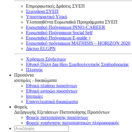
Επιμορφωτικές Δράσεις ΣΥΕΠ
Σεμινάρια ΣΥΕΠ
Υποστηρικτικό Υλικό
Υλοποιηθέντα Ευρωπαϊκά Προγράμματα ΣΥΕΠ
Ευρωπαϊκό Πρόγραμμα INNO-CAREER
Ευρωπαϊκό Πρόγραμμα Social Self
Ευρωπαϊκό Πρόγραμμα E-guide +
Ευρωπαϊκό πρόγραμμα MATHISIS – HORIZON 2020
Δίκτυο ELGPN
Χρήσιμοι Σύνδεσμοι
Εθνική Πύλη Δια βίου Συμβουλευτικής Σταδιοδρομίας
Πλοηγός
Προσόντα
ισοτιμίες - δικαιώματα
Εθνικό πλαίσιο προσόντων
Εθνικό μητρώο προσόντων
Ισοτιμίες
Επαγγελματικά δικαιώματα
Φορείς
Διεξαγωγής Εξετάσεων Πιστοποίησης Προσόντων
Φορείς πιστοποίησης προσόντων
Φορείς χορήγησης πιστοποιητικών πληροφορικής